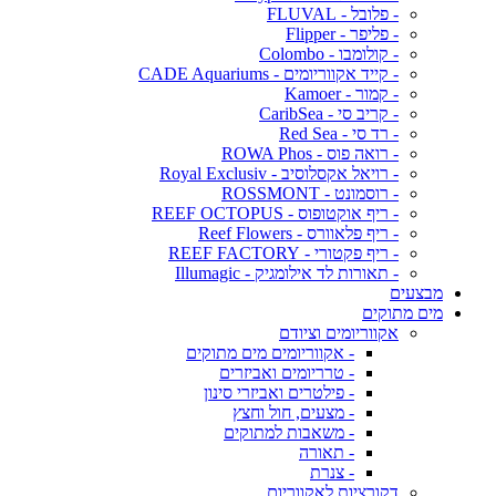
- פלובל - FLUVAL
- פליפר - Flipper
- קולומבו - Colombo
- קייד אקווריומים - CADE Aquariums
- קמור - Kamoer
- קריב סי - CaribSea
- רד סי - Red Sea
- רואה פוס - ROWA Phos
- רויאל אקסלוסיב - Royal Exclusiv
- רוסמונט - ROSSMONT
- ריף אוקטופוס - REEF OCTOPUS
- ריף פלאוורס - Reef Flowers
- ריף פקטורי - REEF FACTORY
- תאורות לד אילומגיק - Illumagic
מבצעים
מים מתוקים
אקווריומים וציודם
- אקווריומים מים מתוקים
- טרריומים ואביזרים
- פילטרים ואביזרי סינון
- מצעים, חול וחצץ
- משאבות למתוקים
- תאורה
- צנרת
דקורציות לאקווריום