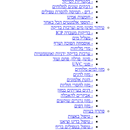
- בקטריות לסייקל
- דבקים שונים למלוחים
- דיפ - תמיסה להסרת טפילים
- חומצות אמינו
- תוספי אלמנטים הכל באחד
טיהור וסינון מים וערכות בדיקה
- בדיקות מעבדה ICP
- מצליל מים
- אוסמוזה הפוכה ושרף
- מדי מליחות
- ערכות בדיקה ידניות ואוטומטיות
- סינון, פרלון, פחם ועוד
- סנני UVC
מזון למים מלוחים
- מזון לדגים
- הזנת אלמוגים
- מזון לחסרי חוליות
- דגים בעייתים במזון
- אביזרים להאכלה
- מזון גרגרים שוקעים
- מזון דפים
פתרון בעיות
- טיפול באצות
- טיפול בדינו וציאנו
- טיפול בטפילים בריף