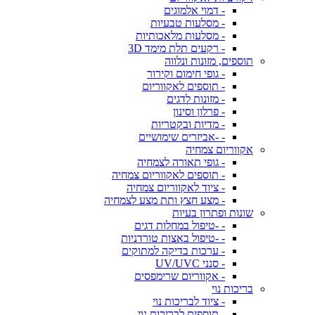
- דמוי אלמוגים
- מסלעות טבעיות
- מסלעות מלאכותיות
- רקעים תלת מימד 3D
תוספים, מזונות ונלווה
- גופי חימום וקירור
- תוספים לאקווריום
- מזונות לדגים
- פרלון וסינון
- מדיות ובקטריות
- -אביזרים שימושיים
אקווריום צמחיה
- גופי תאורה לצמחיה
- תוספים לאקווריום צמחיה
- ציוד לאקווריום צמחיה
- מצע חצץ ותת מצע לצמחיה
שונות ופתרון בעיות
- -טיפול במחלות דגים
- -טיפול באצות טורדניות
- ערכות בדיקה למתוקים
- סנני UV/UVC
- אקווריום שרימפסים
בריכות נוי
- ציוד לבריכות נוי
- תוספים לבריכות נוי