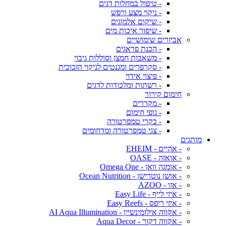
- טיפול במחלות דגים
- ניקוי מצע ורפש
- שיקום אלמוגים
- שיפור איכות מים
אביזרים שימושיים
- הכנת פראגים
- משאבות חמצן וסוללות גיבוי
- סקרפרים ומגנטים לניקוי הזכוכית
- פיצוי אידוי
- רשתות ומלכודות לדגים
חימום קירור
- מקררים
- גופי חימום
- בקרי טמפרטורה
- צגי טמפרטורה ומדחומים
מותגים
- אהיים - EHEIM
- אואזה - OASE
- אומגה וואן - Omega One
- אושן נוטרישן - Ocean Nutrition
- אזו - AZOO
- איזי לייף - Easy Life
- איזי ריפס - Easy Reefs
- אקווה אילומינשיין - AI Aqua Illumination
- אקווה דקור - Aqua Decor