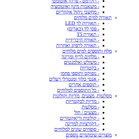
- רולרמט - פרלון אוטומטי
- משאבות מינון ואוטומציה
- מחשבי ניהול אקווריום
תאורה למים מלוחים
- תאורות לד LED
- פסי לד (בארים)
- תאורת T5
- תאורה היברידית
- תאורה לרפיוג ואחרות
מלח ותוספים למים מלוחים
- מלחים לריף ומרינה
- משולש ואלמנטים
- בקטריות
- נופוקס ותוספי פחמן
- אנטי כלור ומנטרלי רעלים
- תוספים אחרים
- כל התוספים למלוחים
מסלעות, מצעים, מדיות וקולונות
- מדיות לבקטריות
- מסלעות
- מצעים / חול
- קולונות וריאקטורים
- דקורציות למרינה
- סופחים שונים למלוחים
מוצרים שימושיים נוספים