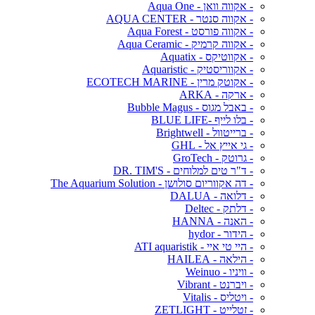
- אקווה וואן - Aqua One
- אקווה סנטר - AQUA CENTER
- אקווה פורסט - Aqua Forest
- אקווה קרמיק - Aqua Ceramic
- אקווטיקס - Aquatix
- אקווריסטיק - Aquaristic
- אקוטק מרין - ECOTECH MARINE
- ארקה - ARKA
- באבל מגוס - Bubble Magus
- בלו לייף -BLUE LIFE
- ברייטוול - Brightwell
- גי אייץ אל - GHL
- גרוטק - GroTech
- ד"ר טים למלוחים - DR. TIM'S
- דה אקווריום סולושן - The Aquarium Solution
- דלואה - DALUA
- דלתק - Deltec
- האנה - HANNA
- הידור - hydor
- היי טי איי - ATI aquaristik
- הילאה - HAILEA
- וויניו - Weinuo
- ויברנט - Vibrant
- ויטליס - Vitalis
- זטלייט - ZETLIGHT