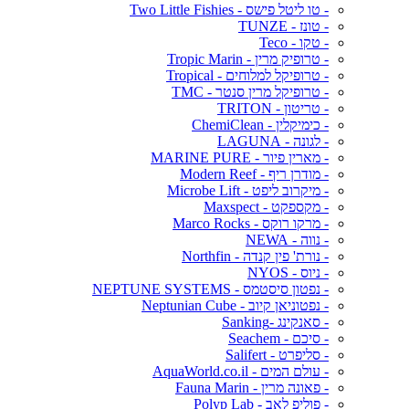
- טו ליטל פישס - Two Little Fishies
- טונז - TUNZE
- טקו - Teco
- טרופיק מרין - Tropic Marin
- טרופיקל למלוחים - Tropical
- טרופיקל מרין סנטר - TMC
- טריטון - TRITON
- כימיקלין - ChemiClean
- לגונה - LAGUNA
- מארין פיור - MARINE PURE
- מודרן ריף - Modern Reef
- מיקרוב ליפט - Microbe Lift
- מקספקט - Maxspect
- מרקו רוקס - Marco Rocks
- נווה - NEWA
- נורת' פין קנדה - Northfin
- ניוס - NYOS
- נפטון סיסטמס - NEPTUNE SYSTEMS
- נפטוניאן קיוב - Neptunian Cube
- סאנקינג -Sanking
- סיכם - Seachem
- סליפרט - Salifert
- עולם המים - AquaWorld.co.il
- פאונה מרין - Fauna Marin
- פוליפ לאב - Polyp Lab