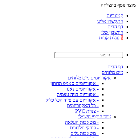
מוצר נוסף בהצלחה
קטגוריות
התקשרו אלינו
דף הבית
החשבון שלי
0
עגלת קניות
דף הבית
מים מלוחים
אקווריומים מים מלוחים
- אקווריומים סאמפ תחתון
- אקווריומים נאנו
- אקווריום בניה עצמית
- אקווריום עם ציוד הכל כלול
- כל האקווריומים
- צנרת PVC
ציוד היקפי חשמלי
- משאבות העלאה
- פורקי חלבונים
- משאבות גלים