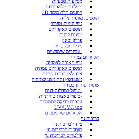
מסלעות טבעיות
מסלעות מלאכותיות
רקעים תלת מימד 3D
תוספים, מזונות ונלווה
גופי חימום וקירור
תוספים לאקווריום
מזונות לדגים
פרלון וסינון
מדיות ובקטריות
-אביזרים שימושיים
אקווריום צמחיה
גופי תאורה לצמחיה
תוספים לאקווריום צמחיה
ציוד לאקווריום צמחיה
מצע חצץ ותת מצע לצמחיה
שונות ופתרון בעיות
-טיפול במחלות דגים
-טיפול באצות טורדניות
ערכות בדיקה למתוקים
סנני UV/UVC
אקווריום שרימפסים
בריכות נוי
ציוד לבריכות נוי
תוספים לבריכות נוי
פילטרים לבריכות נוי