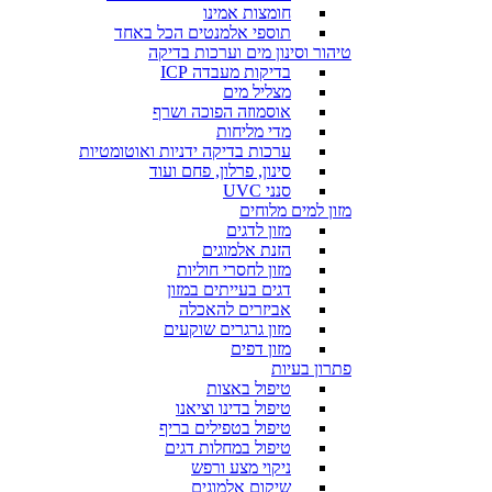
חומצות אמינו
תוספי אלמנטים הכל באחד
טיהור וסינון מים וערכות בדיקה
בדיקות מעבדה ICP
מצליל מים
אוסמוזה הפוכה ושרף
מדי מליחות
ערכות בדיקה ידניות ואוטומטיות
סינון, פרלון, פחם ועוד
סנני UVC
מזון למים מלוחים
מזון לדגים
הזנת אלמוגים
מזון לחסרי חוליות
דגים בעייתים במזון
אביזרים להאכלה
מזון גרגרים שוקעים
מזון דפים
פתרון בעיות
טיפול באצות
טיפול בדינו וציאנו
טיפול בטפילים בריף
טיפול במחלות דגים
ניקוי מצע ורפש
שיקום אלמוגים