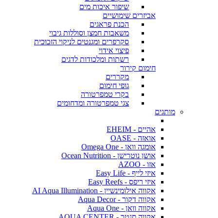
שיפור איכות מים
אביזרים שימושיים
הכנת פראגים
משאבות חמצן וסוללות גיבוי
סקרפרים ומגנטים לניקוי הזכוכית
פיצוי אידוי
רשתות ומלכודות לדגים
חימום קירור
מקררים
גופי חימום
בקרי טמפרטורה
צגי טמפרטורה ומדחומים
מותגים
אהיים - EHEIM
אואזה - OASE
אומגה וואן - Omega One
אושן נוטרישן - Ocean Nutrition
אזו - AZOO
איזי לייף - Easy Life
איזי ריפס - Easy Reefs
אקווה אילומינשיין - AI Aqua Illumination
אקווה דקור - Aqua Decor
אקווה וואן - Aqua One
אקווה סנטר - AQUA CENTER