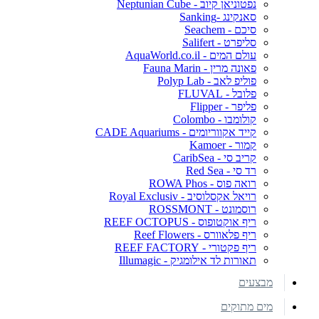
נפטוניאן קיוב - Neptunian Cube
סאנקינג -Sanking
סיכם - Seachem
סליפרט - Salifert
עולם המים - AquaWorld.co.il
פאונה מרין - Fauna Marin
פוליפ לאב - Polyp Lab
פלובל - FLUVAL
פליפר - Flipper
קולומבו - Colombo
קייד אקווריומים - CADE Aquariums
קמור - Kamoer
קריב סי - CaribSea
רד סי - Red Sea
רואה פוס - ROWA Phos
רויאל אקסלוסיב - Royal Exclusiv
רוסמונט - ROSSMONT
ריף אוקטופוס - REEF OCTOPUS
ריף פלאוורס - Reef Flowers
ריף פקטורי - REEF FACTORY
תאורות לד אילומגיק - Illumagic
מבצעים
מים מתוקים