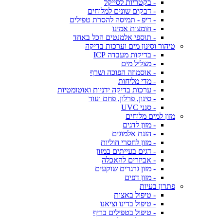
- בקטריות לסייקל
- דבקים שונים למלוחים
- דיפ - תמיסה להסרת טפילים
- חומצות אמינו
- תוספי אלמנטים הכל באחד
טיהור וסינון מים וערכות בדיקה
- בדיקות מעבדה ICP
- מצליל מים
- אוסמוזה הפוכה ושרף
- מדי מליחות
- ערכות בדיקה ידניות ואוטומטיות
- סינון, פרלון, פחם ועוד
- סנני UVC
מזון למים מלוחים
- מזון לדגים
- הזנת אלמוגים
- מזון לחסרי חוליות
- דגים בעייתים במזון
- אביזרים להאכלה
- מזון גרגרים שוקעים
- מזון דפים
פתרון בעיות
- טיפול באצות
- טיפול בדינו וציאנו
- טיפול בטפילים בריף