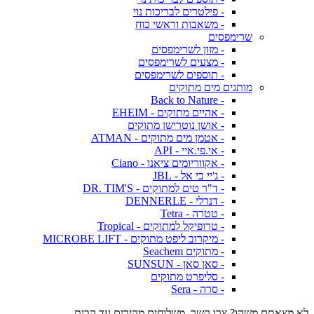
- פילטרים לבריכות נוי
- משאבות וראשי כוח
שרימפסים
- מזון לשרימפסים
- מצעים לשרימפסים
- תוספים לשרימפסים
מותגים מים מתוקים
- Back to Nature
- אהיים מתוקים - EHEIM
- אושן נוטרישן מתוקים
- אטמן מים מתוקים - ATMAN
- אי.פי.איי - API
- אקווריומים ציאנו - Ciano
- ג'יי בי אל - JBL
- ד"ר טים למתוקים - DR. TIM'S
- דנרלי - DENNERLE
- טטרה - Tetra
- טרופיקל למתוקים - Tropical
- מיקרוב ליפט מתוקים - MICROBE LIFT
- מתוקים Seachem
- סאן סאן - SUNSUN
- סליפרט מתוקים
- סרה - Sera
לא מצאתם משהו? צרו קשר. משלוחים מהירים עד הבית