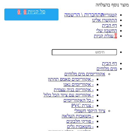
מוצר נוסף בהצלחה
סל קניות
0
0
התחברות \ הרשמה
קטגוריות
התקשרו אלינו
דף הבית
החשבון שלי
0
עגלת קניות
דף הבית
מים מלוחים
אקווריומים מים מלוחים
- אקווריומים סאמפ תחתון
- אקווריומים נאנו
- אקווריום בניה עצמית
- אקווריום עם ציוד הכל כלול
- כל האקווריומים
- צנרת PVC
ציוד היקפי חשמלי
- משאבות העלאה
- פורקי חלבונים
- משאבות גלים