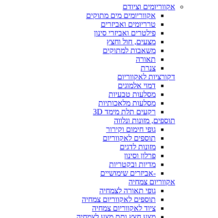
אקווריומים וציודם
אקווריומים מים מתוקים
טרריומים ואביזרים
פילטרים ואביזרי סינון
מצעים, חול וחצץ
משאבות למתוקים
תאורה
צנרת
דקורציות לאקווריום
דמוי אלמוגים
מסלעות טבעיות
מסלעות מלאכותיות
רקעים תלת מימד 3D
תוספים, מזונות ונלווה
גופי חימום וקירור
תוספים לאקווריום
מזונות לדגים
פרלון וסינון
מדיות ובקטריות
-אביזרים שימושיים
אקווריום צמחיה
גופי תאורה לצמחיה
תוספים לאקווריום צמחיה
ציוד לאקווריום צמחיה
מצע חצץ ותת מצע לצמחיה