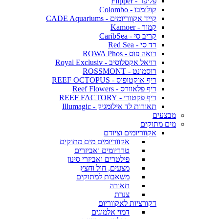
פליפר - Flipper
קולומבו - Colombo
קייד אקווריומים - CADE Aquariums
קמור - Kamoer
קריב סי - CaribSea
רד סי - Red Sea
רואה פוס - ROWA Phos
רויאל אקסלוסיב - Royal Exclusiv
רוסמונט - ROSSMONT
ריף אוקטופוס - REEF OCTOPUS
ריף פלאוורס - Reef Flowers
ריף פקטורי - REEF FACTORY
תאורות לד אילומגיק - Illumagic
מבצעים
מים מתוקים
אקווריומים וציודם
אקווריומים מים מתוקים
טרריומים ואביזרים
פילטרים ואביזרי סינון
מצעים, חול וחצץ
משאבות למתוקים
תאורה
צנרת
דקורציות לאקווריום
דמוי אלמוגים