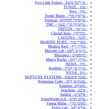
- טו ליטל פישס - Two Little Fishies
- טונז - TUNZE
- טקו - Teco
- טרופיק מרין - Tropic Marin
- טרופיקל למלוחים - Tropical
- טרופיקל מרין סנטר - TMC
- טריטון - TRITON
- כימיקלין - ChemiClean
- לגונה - LAGUNA
- מארין פיור - MARINE PURE
- מודרן ריף - Modern Reef
- מיקרוב ליפט - Microbe Lift
- מקספקט - Maxspect
- מרקו רוקס - Marco Rocks
- נווה - NEWA
- נורת' פין קנדה - Northfin
- ניוס - NYOS
- נפטון סיסטמס - NEPTUNE SYSTEMS
- נפטוניאן קיוב - Neptunian Cube
- סאנקינג -Sanking
- סיכם - Seachem
- סליפרט - Salifert
- עולם המים - AquaWorld.co.il
- פאונה מרין - Fauna Marin
- פוליפ לאב - Polyp Lab