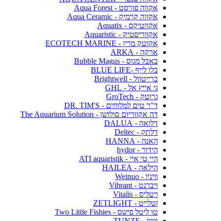
אקווה פורסט - Aqua Forest
אקווה קרמיק - Aqua Ceramic
אקווטיקס - Aquatix
אקווריסטיק - Aquaristic
אקוטק מרין - ECOTECH MARINE
ארקה - ARKA
באבל מגוס - Bubble Magus
בלו לייף -BLUE LIFE
ברייטוול - Brightwell
גי אייץ אל - GHL
גרוטק - GroTech
ד"ר טים למלוחים - DR. TIM'S
דה אקווריום סולושן - The Aquarium Solution
דלואה - DALUA
דלתק - Deltec
האנה - HANNA
הידור - hydor
היי טי איי - ATI aquaristik
הילאה - HAILEA
וויניו - Weinuo
ויברנט - Vibrant
ויטליס - Vitalis
זטלייט - ZETLIGHT
טו ליטל פישס - Two Little Fishies
טונז - TUNZE