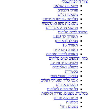
ציוד היקפי חשמלי
משאבות העלאה
פורקי חלבונים
משאבות גלים
רולרמט - פרלון אוטומטי
משאבות מינון ואוטומציה
מחשבי ניהול אקווריום
תאורה למים מלוחים
תאורות לד LED
פסי לד (בארים)
תאורת T5
תאורה היברידית
תאורה לרפיוג ואחרות
מלח ותוספים למים מלוחים
מלחים לריף ומרינה
משולש ואלמנטים
בקטריות
נופוקס ותוספי פחמן
אנטי כלור ומנטרלי רעלים
תוספים אחרים
כל התוספים למלוחים
מסלעות, מצעים, מדיות וקולונות
מדיות לבקטריות
מסלעות
מצעים / חול