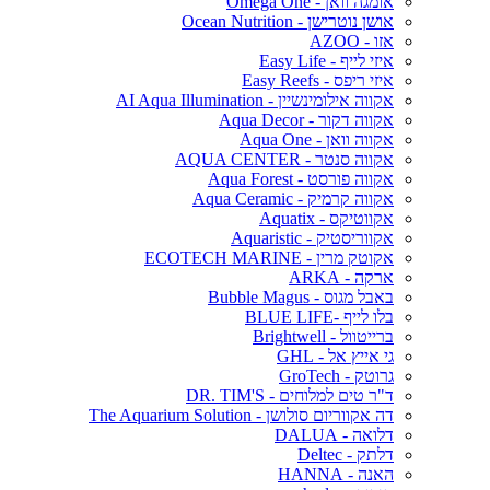
אומגה וואן - Omega One
אושן נוטרישן - Ocean Nutrition
אזו - AZOO
איזי לייף - Easy Life
איזי ריפס - Easy Reefs
אקווה אילומינשיין - AI Aqua Illumination
אקווה דקור - Aqua Decor
אקווה וואן - Aqua One
אקווה סנטר - AQUA CENTER
אקווה פורסט - Aqua Forest
אקווה קרמיק - Aqua Ceramic
אקווטיקס - Aquatix
אקווריסטיק - Aquaristic
אקוטק מרין - ECOTECH MARINE
ארקה - ARKA
באבל מגוס - Bubble Magus
בלו לייף -BLUE LIFE
ברייטוול - Brightwell
גי אייץ אל - GHL
גרוטק - GroTech
ד"ר טים למלוחים - DR. TIM'S
דה אקווריום סולושן - The Aquarium Solution
דלואה - DALUA
דלתק - Deltec
האנה - HANNA