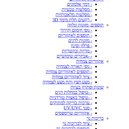
- דמוי אלמוגים
- מסלעות טבעיות
- מסלעות מלאכותיות
- רקעים תלת מימד 3D
תוספים, מזונות ונלווה
- גופי חימום וקירור
- תוספים לאקווריום
- מזונות לדגים
- פרלון וסינון
- מדיות ובקטריות
- -אביזרים שימושיים
אקווריום צמחיה
- גופי תאורה לצמחיה
- תוספים לאקווריום צמחיה
- ציוד לאקווריום צמחיה
- מצע חצץ ותת מצע לצמחיה
שונות ופתרון בעיות
- -טיפול במחלות דגים
- -טיפול באצות טורדניות
- ערכות בדיקה למתוקים
- סנני UV/UVC
- אקווריום שרימפסים
בריכות נוי
- ציוד לבריכות נוי
- תוספים לבריכות נוי