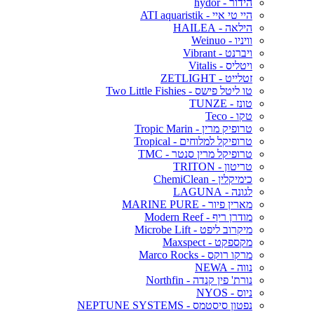
הידור - hydor
היי טי איי - ATI aquaristik
הילאה - HAILEA
וויניו - Weinuo
ויברנט - Vibrant
ויטליס - Vitalis
זטלייט - ZETLIGHT
טו ליטל פישס - Two Little Fishies
טונז - TUNZE
טקו - Teco
טרופיק מרין - Tropic Marin
טרופיקל למלוחים - Tropical
טרופיקל מרין סנטר - TMC
טריטון - TRITON
כימיקלין - ChemiClean
לגונה - LAGUNA
מארין פיור - MARINE PURE
מודרן ריף - Modern Reef
מיקרוב ליפט - Microbe Lift
מקספקט - Maxspect
מרקו רוקס - Marco Rocks
נווה - NEWA
נורת' פין קנדה - Northfin
ניוס - NYOS
נפטון סיסטמס - NEPTUNE SYSTEMS