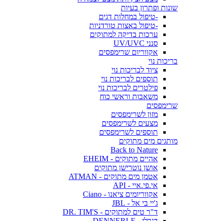
שונות ופתרון בעיות
-טיפול במחלות דגים
-טיפול באצות טורדניות
ערכות בדיקה למתוקים
סנני UV/UVC
אקווריום שרימפסים
בריכות נוי
ציוד לבריכות נוי
תוספים לבריכות נוי
פילטרים לבריכות נוי
משאבות וראשי כוח
שרימפסים
מזון לשרימפסים
מצעים לשרימפסים
תוספים לשרימפסים
מותגים מים מתוקים
Back to Nature
אהיים מתוקים - EHEIM
אושן נוטרישן מתוקים
אטמן מים מתוקים - ATMAN
אי.פי.איי - API
אקווריומים ציאנו - Ciano
ג'יי בי אל - JBL
ד"ר טים למתוקים - DR. TIM'S
דנרלי - DENNERLE