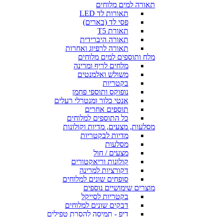
תאורה למים מלוחים
תאורות לד LED
פסי לד (בארים)
תאורת T5
תאורה היברידית
תאורה לרפיוג ואחרות
מלח ותוספים למים מלוחים
מלחים לריף ומרינה
משולש ואלמנטים
בקטריות
נופוקס ותוספי פחמן
אנטי כלור ומנטרלי רעלים
תוספים אחרים
כל התוספים למלוחים
מסלעות, מצעים, מדיות וקולונות
מדיות לבקטריות
מסלעות
מצעים / חול
קולונות וריאקטורים
דקורציות למרינה
סופחים שונים למלוחים
מוצרים שימושיים נוספים
בקטריות לסייקל
דבקים שונים למלוחים
דיפ - תמיסה להסרת טפילים