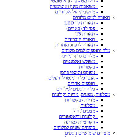
- רולרמט - פרלון אוטומטי
- משאבות מינון ואוטומציה
- מחשבי ניהול אקווריום
תאורה למים מלוחים
- תאורות לד LED
- פסי לד (בארים)
- תאורת T5
- תאורה היברידית
- תאורה לרפיוג ואחרות
מלח ותוספים למים מלוחים
- מלחים לריף ומרינה
- משולש ואלמנטים
- בקטריות
- נופוקס ותוספי פחמן
- אנטי כלור ומנטרלי רעלים
- תוספים אחרים
- כל התוספים למלוחים
מסלעות, מצעים, מדיות וקולונות
- מדיות לבקטריות
- מסלעות
- מצעים / חול
- קולונות וריאקטורים
- דקורציות למרינה
- סופחים שונים למלוחים
מוצרים שימושיים נוספים