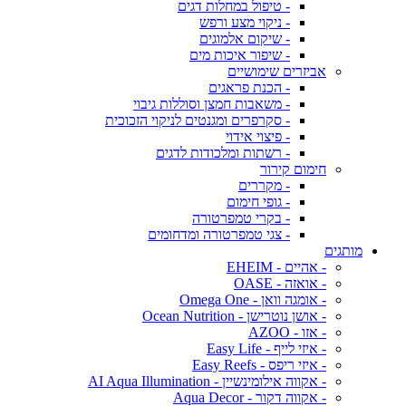
- טיפול במחלות דגים
- ניקוי מצע ורפש
- שיקום אלמוגים
- שיפור איכות מים
אביזרים שימושיים
- הכנת פראגים
- משאבות חמצן וסוללות גיבוי
- סקרפרים ומגנטים לניקוי הזכוכית
- פיצוי אידוי
- רשתות ומלכודות לדגים
חימום קירור
- מקררים
- גופי חימום
- בקרי טמפרטורה
- צגי טמפרטורה ומדחומים
מותגים
- אהיים - EHEIM
- אואזה - OASE
- אומגה וואן - Omega One
- אושן נוטרישן - Ocean Nutrition
- אזו - AZOO
- איזי לייף - Easy Life
- איזי ריפס - Easy Reefs
- אקווה אילומינשיין - AI Aqua Illumination
- אקווה דקור - Aqua Decor