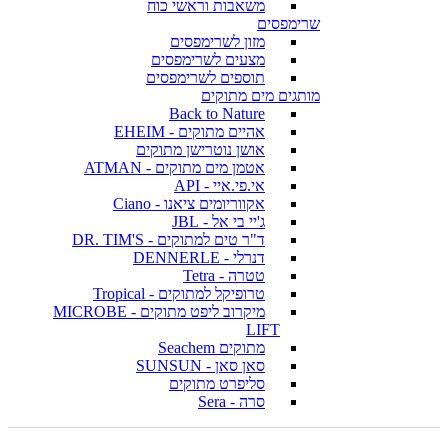
משאבות וראשי כוח
שרימפסים
מזון לשרימפסים
מצעים לשרימפסים
תוספים לשרימפסים
מותגים מים מתוקים
Back to Nature
אהיים מתוקים - EHEIM
אושן נוטרישן מתוקים
אטמן מים מתוקים - ATMAN
אי.פי.איי - API
אקווריומים ציאנו - Ciano
ג'יי בי אל - JBL
ד"ר טים למתוקים - DR. TIM'S
דנרלי - DENNERLE
טטרה - Tetra
טרופיקל למתוקים - Tropical
מיקרוב ליפט מתוקים - MICROBE
LIFT
מתוקים Seachem
סאן סאן - SUNSUN
סליפרט מתוקים
סרה - Sera