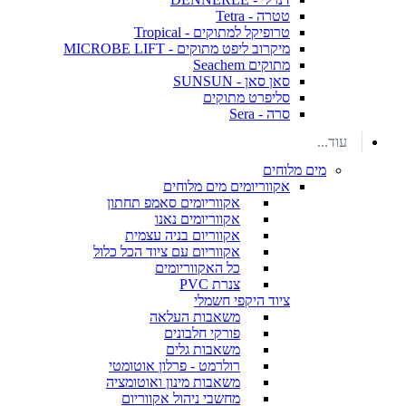
טטרה - Tetra
טרופיקל למתוקים - Tropical
מיקרוב ליפט מתוקים - MICROBE LIFT
מתוקים Seachem
סאן סאן - SUNSUN
סליפרט מתוקים
סרה - Sera
עוד...
מים מלוחים
אקווריומים מים מלוחים
אקווריומים סאמפ תחתון
אקווריומים נאנו
אקווריום בניה עצמית
אקווריום עם ציוד הכל כלול
כל האקווריומים
צנרת PVC
ציוד היקפי חשמלי
משאבות העלאה
פורקי חלבונים
משאבות גלים
רולרמט - פרלון אוטומטי
משאבות מינון ואוטומציה
מחשבי ניהול אקווריום