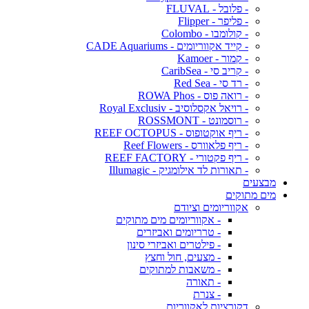
- פלובל - FLUVAL
- פליפר - Flipper
- קולומבו - Colombo
- קייד אקווריומים - CADE Aquariums
- קמור - Kamoer
- קריב סי - CaribSea
- רד סי - Red Sea
- רואה פוס - ROWA Phos
- רויאל אקסלוסיב - Royal Exclusiv
- רוסמונט - ROSSMONT
- ריף אוקטופוס - REEF OCTOPUS
- ריף פלאוורס - Reef Flowers
- ריף פקטורי - REEF FACTORY
- תאורות לד אילומגיק - Illumagic
מבצעים
מים מתוקים
אקווריומים וציודם
- אקווריומים מים מתוקים
- טרריומים ואביזרים
- פילטרים ואביזרי סינון
- מצעים, חול וחצץ
- משאבות למתוקים
- תאורה
- צנרת
דקורציות לאקווריום