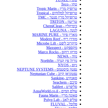
טקו - Teco
טרופיק מרין - Tropic Marin
טרופיקל למלוחים - Tropical
טרופיקל מרין סנטר - TMC
טריטון - TRITON
כימיקלין - ChemiClean
לגונה - LAGUNA
מארין פיור - MARINE PURE
מודרן ריף - Modern Reef
מיקרוב ליפט - Microbe Lift
מקספקט - Maxspect
מרקו רוקס - Marco Rocks
נווה - NEWA
נורת' פין קנדה - Northfin
ניוס - NYOS
נפטון סיסטמס - NEPTUNE SYSTEMS
נפטוניאן קיוב - Neptunian Cube
סאנקינג -Sanking
סיכם - Seachem
סליפרט - Salifert
עולם המים - AquaWorld.co.il
פאונה מרין - Fauna Marin
פוליפ לאב - Polyp Lab
פלובל - FLUVAL