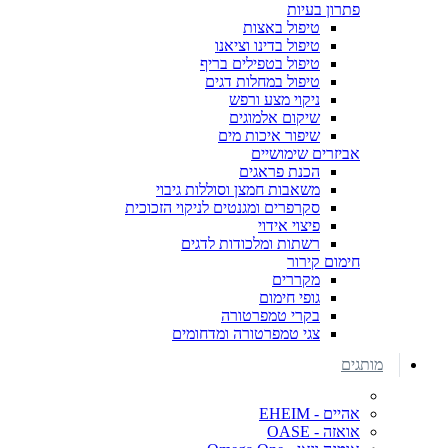
פתרון בעיות
טיפול באצות
טיפול בדינו וציאנו
טיפול בטפילים בריף
טיפול במחלות דגים
ניקוי מצע ורפש
שיקום אלמוגים
שיפור איכות מים
אביזרים שימושיים
הכנת פראגים
משאבות חמצן וסוללות גיבוי
סקרפרים ומגנטים לניקוי הזכוכית
פיצוי אידוי
רשתות ומלכודות לדגים
חימום קירור
מקררים
גופי חימום
בקרי טמפרטורה
צגי טמפרטורה ומדחומים
מותגים
אהיים - EHEIM
אואזה - OASE