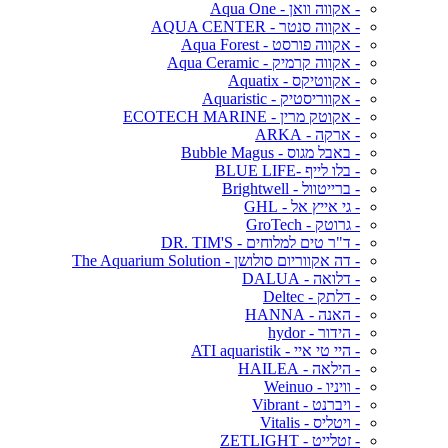
- אקווה וואן - Aqua One
- אקווה סנטר - AQUA CENTER
- אקווה פורסט - Aqua Forest
- אקווה קרמיק - Aqua Ceramic
- אקווטיקס - Aquatix
- אקווריסטיק - Aquaristic
- אקוטק מרין - ECOTECH MARINE
- ארקה - ARKA
- באבל מגוס - Bubble Magus
- בלו לייף -BLUE LIFE
- ברייטוול - Brightwell
- גי אייץ אל - GHL
- גרוטק - GroTech
- ד"ר טים למלוחים - DR. TIM'S
- דה אקווריום סולושן - The Aquarium Solution
- דלואה - DALUA
- דלתק - Deltec
- האנה - HANNA
- הידור - hydor
- היי טי איי - ATI aquaristik
- הילאה - HAILEA
- וויניו - Weinuo
- ויברנט - Vibrant
- ויטליס - Vitalis
- זטלייט - ZETLIGHT