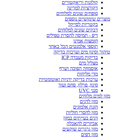
קולונות וריאקטורים
דקורציות למרינה
סופחים שונים למלוחים
מוצרים שימושיים נוספים
בקטריות לסייקל
דבקים שונים למלוחים
דיפ - תמיסה להסרת טפילים
חומצות אמינו
תוספי אלמנטים הכל באחד
טיהור וסינון מים וערכות בדיקה
בדיקות מעבדה ICP
מצליל מים
אוסמוזה הפוכה ושרף
מדי מליחות
ערכות בדיקה ידניות ואוטומטיות
סינון, פרלון, פחם ועוד
סנני UVC
מזון למים מלוחים
מזון לדגים
הזנת אלמוגים
מזון לחסרי חוליות
דגים בעייתים במזון
אביזרים להאכלה
מזון גרגרים שוקעים
מזון דפים