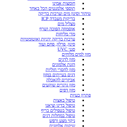
חומצות אמינו
תוספי אלמנטים הכל באחד
טיהור וסינון מים וערכות בדיקה
בדיקות מעבדה ICP
מצליל מים
אוסמוזה הפוכה ושרף
מדי מליחות
ערכות בדיקה ידניות ואוטומטיות
סינון, פרלון, פחם ועוד
סנני UVC
מזון למים מלוחים
מזון לדגים
הזנת אלמוגים
מזון לחסרי חוליות
דגים בעייתים במזון
אביזרים להאכלה
מזון גרגרים שוקעים
מזון דפים
פתרון בעיות
טיפול באצות
טיפול בדינו וציאנו
טיפול בטפילים בריף
טיפול במחלות דגים
ניקוי מצע ורפש
שיקום אלמוגים