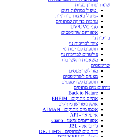
שונות ופתרון בעיות
-טיפול במחלות דגים
-טיפול באצות טורדניות
ערכות בדיקה למתוקים
סנני UV/UVC
אקווריום שרימפסים
בריכות נוי
ציוד לבריכות נוי
תוספים לבריכות נוי
פילטרים לבריכות נוי
משאבות וראשי כוח
שרימפסים
מזון לשרימפסים
מצעים לשרימפסים
תוספים לשרימפסים
מותגים מים מתוקים
Back to Nature
אהיים מתוקים - EHEIM
אושן נוטרישן מתוקים
אטמן מים מתוקים - ATMAN
אי.פי.איי - API
אקווריומים ציאנו - Ciano
ג'יי בי אל - JBL
ד"ר טים למתוקים - DR. TIM'S
דנרלי - DENNERLE