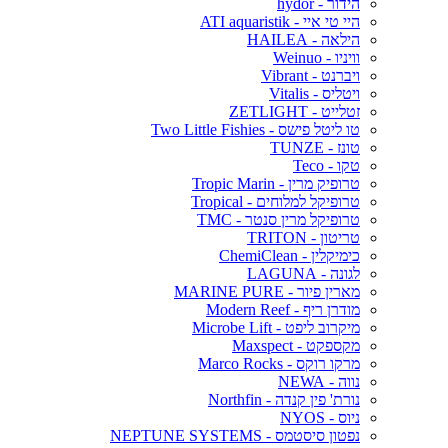
הידור - hydor
היי טי איי - ATI aquaristik
הילאה - HAILEA
וויניו - Weinuo
ויברנט - Vibrant
ויטליס - Vitalis
זטלייט - ZETLIGHT
טו ליטל פישס - Two Little Fishies
טונז - TUNZE
טקו - Teco
טרופיק מרין - Tropic Marin
טרופיקל למלוחים - Tropical
טרופיקל מרין סנטר - TMC
טריטון - TRITON
כימיקלין - ChemiClean
לגונה - LAGUNA
מארין פיור - MARINE PURE
מודרן ריף - Modern Reef
מיקרוב ליפט - Microbe Lift
מקספקט - Maxspect
מרקו רוקס - Marco Rocks
נווה - NEWA
נורת' פין קנדה - Northfin
ניוס - NYOS
נפטון סיסטמס - NEPTUNE SYSTEMS