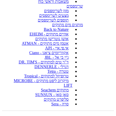
משאבות וראשי כוח
שרימפסים
מזון לשרימפסים
מצעים לשרימפסים
תוספים לשרימפסים
מותגים מים מתוקים
Back to Nature
אהיים מתוקים - EHEIM
אושן נוטרישן מתוקים
אטמן מים מתוקים - ATMAN
אי.פי.איי - API
אקווריומים ציאנו - Ciano
ג'יי בי אל - JBL
ד"ר טים למתוקים - DR. TIM'S
דנרלי - DENNERLE
טטרה - Tetra
טרופיקל למתוקים - Tropical
מיקרוב ליפט מתוקים - MICROBE
LIFT
מתוקים Seachem
סאן סאן - SUNSUN
סליפרט מתוקים
סרה - Sera