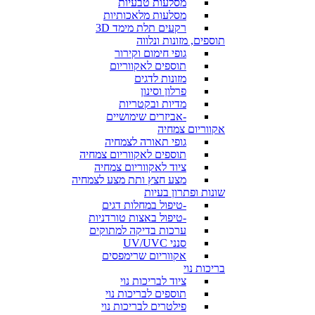
מסלעות טבעיות
מסלעות מלאכותיות
רקעים תלת מימד 3D
תוספים, מזונות ונלווה
גופי חימום וקירור
תוספים לאקווריום
מזונות לדגים
פרלון וסינון
מדיות ובקטריות
-אביזרים שימושיים
אקווריום צמחיה
גופי תאורה לצמחיה
תוספים לאקווריום צמחיה
ציוד לאקווריום צמחיה
מצע חצץ ותת מצע לצמחיה
שונות ופתרון בעיות
-טיפול במחלות דגים
-טיפול באצות טורדניות
ערכות בדיקה למתוקים
סנני UV/UVC
אקווריום שרימפסים
בריכות נוי
ציוד לבריכות נוי
תוספים לבריכות נוי
פילטרים לבריכות נוי