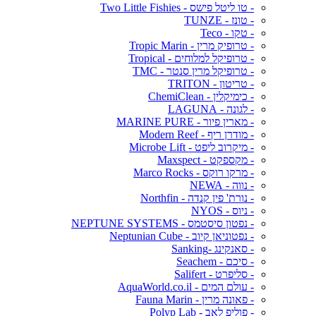
- טו ליטל פישס - Two Little Fishies
- טונז - TUNZE
- טקו - Teco
- טרופיק מרין - Tropic Marin
- טרופיקל למלוחים - Tropical
- טרופיקל מרין סנטר - TMC
- טריטון - TRITON
- כימיקלין - ChemiClean
- לגונה - LAGUNA
- מארין פיור - MARINE PURE
- מודרן ריף - Modern Reef
- מיקרוב ליפט - Microbe Lift
- מקספקט - Maxspect
- מרקו רוקס - Marco Rocks
- נווה - NEWA
- נורת' פין קנדה - Northfin
- ניוס - NYOS
- נפטון סיסטמס - NEPTUNE SYSTEMS
- נפטוניאן קיוב - Neptunian Cube
- סאנקינג -Sanking
- סיכם - Seachem
- סליפרט - Salifert
- עולם המים - AquaWorld.co.il
- פאונה מרין - Fauna Marin
- פוליפ לאב - Polyp Lab