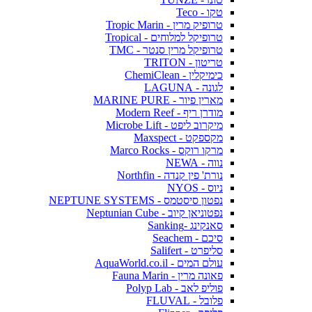
טקו - Teco
טרופיק מרין - Tropic Marin
טרופיקל למלוחים - Tropical
טרופיקל מרין סנטר - TMC
טריטון - TRITON
כימיקלין - ChemiClean
לגונה - LAGUNA
מארין פיור - MARINE PURE
מודרן ריף - Modern Reef
מיקרוב ליפט - Microbe Lift
מקספקט - Maxspect
מרקו רוקס - Marco Rocks
נווה - NEWA
נורת' פין קנדה - Northfin
ניוס - NYOS
נפטון סיסטמס - NEPTUNE SYSTEMS
נפטוניאן קיוב - Neptunian Cube
סאנקינג -Sanking
סיכם - Seachem
סליפרט - Salifert
עולם המים - AquaWorld.co.il
פאונה מרין - Fauna Marin
פוליפ לאב - Polyp Lab
פלובל - FLUVAL