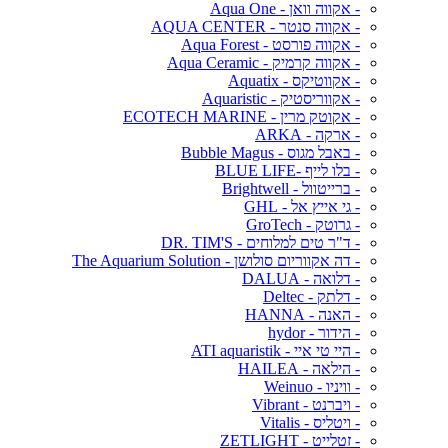
- אקווה וואן - Aqua One
- אקווה סנטר - AQUA CENTER
- אקווה פורסט - Aqua Forest
- אקווה קרמיק - Aqua Ceramic
- אקווטיקס - Aquatix
- אקווריסטיק - Aquaristic
- אקוטק מרין - ECOTECH MARINE
- ארקה - ARKA
- באבל מגוס - Bubble Magus
- בלו לייף -BLUE LIFE
- ברייטוול - Brightwell
- גי אייץ אל - GHL
- גרוטק - GroTech
- ד"ר טים למלוחים - DR. TIM'S
- דה אקווריום סולושן - The Aquarium Solution
- דלואה - DALUA
- דלתק - Deltec
- האנה - HANNA
- הידור - hydor
- היי טי איי - ATI aquaristik
- הילאה - HAILEA
- וויניו - Weinuo
- ויברנט - Vibrant
- ויטליס - Vitalis
- זטלייט - ZETLIGHT