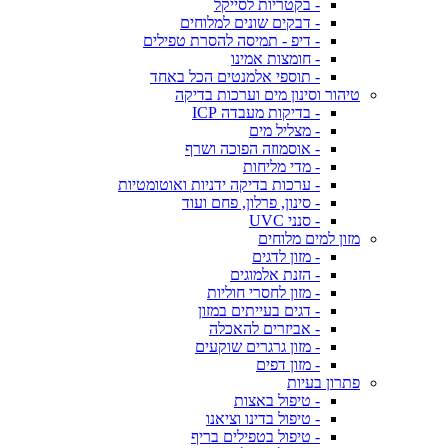
- בקטריות לסייקל
- דבקים שונים למלוחים
- דיפ - תמיסה להסרת טפילים
- חומצות אמינו
- תוספי אלמנטים הכל באחד
טיהור וסינון מים וערכות בדיקה
- בדיקות מעבדה ICP
- מצליל מים
- אוסמוזה הפוכה ושרף
- מדי מליחות
- ערכות בדיקה ידניות ואוטומטיות
- סינון, פרלון, פחם ועוד
- סנני UVC
מזון למים מלוחים
- מזון לדגים
- הזנת אלמוגים
- מזון לחסרי חוליות
- דגים בעייתים במזון
- אביזרים להאכלה
- מזון גרגרים שוקעים
- מזון דפים
פתרון בעיות
- טיפול באצות
- טיפול בדינו וציאנו
- טיפול בטפילים בריף