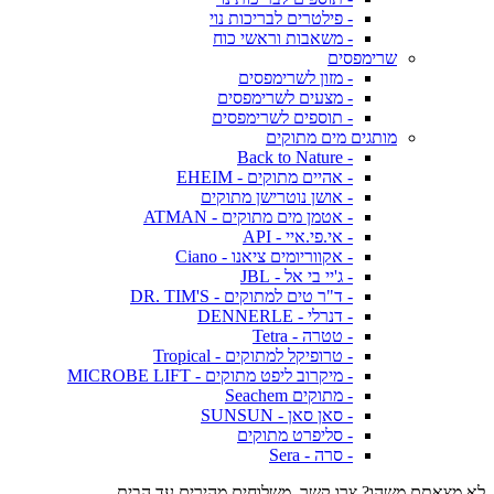
- פילטרים לבריכות נוי
- משאבות וראשי כוח
שרימפסים
- מזון לשרימפסים
- מצעים לשרימפסים
- תוספים לשרימפסים
מותגים מים מתוקים
- Back to Nature
- אהיים מתוקים - EHEIM
- אושן נוטרישן מתוקים
- אטמן מים מתוקים - ATMAN
- אי.פי.איי - API
- אקווריומים ציאנו - Ciano
- ג'יי בי אל - JBL
- ד"ר טים למתוקים - DR. TIM'S
- דנרלי - DENNERLE
- טטרה - Tetra
- טרופיקל למתוקים - Tropical
- מיקרוב ליפט מתוקים - MICROBE LIFT
- מתוקים Seachem
- סאן סאן - SUNSUN
- סליפרט מתוקים
- סרה - Sera
לא מצאתם משהו? צרו קשר. משלוחים מהירים עד הבית