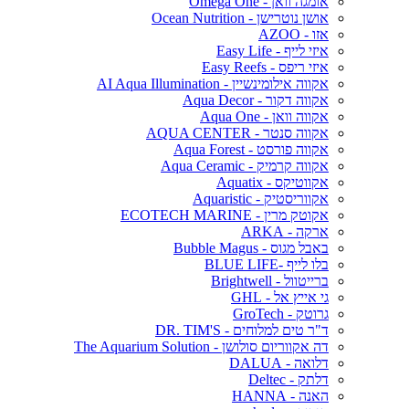
אומגה וואן - Omega One
אושן נוטרישן - Ocean Nutrition
אזו - AZOO
איזי לייף - Easy Life
איזי ריפס - Easy Reefs
אקווה אילומינשיין - AI Aqua Illumination
אקווה דקור - Aqua Decor
אקווה וואן - Aqua One
אקווה סנטר - AQUA CENTER
אקווה פורסט - Aqua Forest
אקווה קרמיק - Aqua Ceramic
אקווטיקס - Aquatix
אקווריסטיק - Aquaristic
אקוטק מרין - ECOTECH MARINE
ארקה - ARKA
באבל מגוס - Bubble Magus
בלו לייף -BLUE LIFE
ברייטוול - Brightwell
גי אייץ אל - GHL
גרוטק - GroTech
ד"ר טים למלוחים - DR. TIM'S
דה אקווריום סולושן - The Aquarium Solution
דלואה - DALUA
דלתק - Deltec
האנה - HANNA