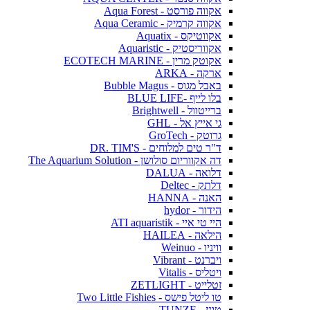
אקווה פורסט - Aqua Forest
אקווה קרמיק - Aqua Ceramic
אקווטיקס - Aquatix
אקווריסטיק - Aquaristic
אקוטק מרין - ECOTECH MARINE
ארקה - ARKA
באבל מגוס - Bubble Magus
בלו לייף -BLUE LIFE
ברייטוול - Brightwell
גי אייץ אל - GHL
גרוטק - GroTech
ד"ר טים למלוחים - DR. TIM'S
דה אקווריום סולושן - The Aquarium Solution
דלואה - DALUA
דלתק - Deltec
האנה - HANNA
הידור - hydor
היי טי איי - ATI aquaristik
הילאה - HAILEA
וויניו - Weinuo
ויברנט - Vibrant
ויטליס - Vitalis
זטלייט - ZETLIGHT
טו ליטל פישס - Two Little Fishies
טונז - TUNZE