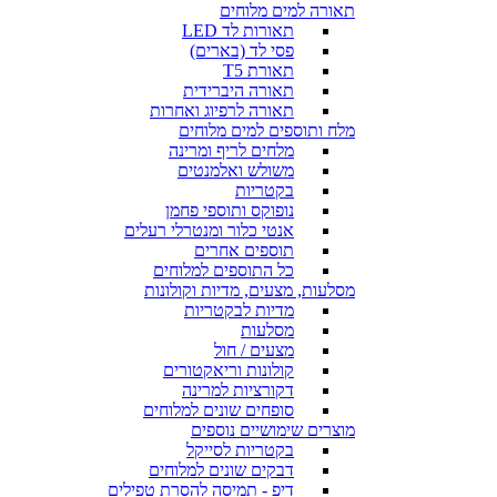
תאורה למים מלוחים
תאורות לד LED
פסי לד (בארים)
תאורת T5
תאורה היברידית
תאורה לרפיוג ואחרות
מלח ותוספים למים מלוחים
מלחים לריף ומרינה
משולש ואלמנטים
בקטריות
נופוקס ותוספי פחמן
אנטי כלור ומנטרלי רעלים
תוספים אחרים
כל התוספים למלוחים
מסלעות, מצעים, מדיות וקולונות
מדיות לבקטריות
מסלעות
מצעים / חול
קולונות וריאקטורים
דקורציות למרינה
סופחים שונים למלוחים
מוצרים שימושיים נוספים
בקטריות לסייקל
דבקים שונים למלוחים
דיפ - תמיסה להסרת טפילים