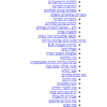
קולונות וריאקטורים
דקורציות למרינה
סופחים שונים למלוחים
מוצרים שימושיים נוספים
בקטריות לסייקל
דבקים שונים למלוחים
דיפ - תמיסה להסרת טפילים
חומצות אמינו
תוספי אלמנטים הכל באחד
טיהור וסינון מים וערכות בדיקה
בדיקות מעבדה ICP
מצליל מים
אוסמוזה הפוכה ושרף
מדי מליחות
ערכות בדיקה ידניות ואוטומטיות
סינון, פרלון, פחם ועוד
סנני UVC
מזון למים מלוחים
מזון לדגים
הזנת אלמוגים
מזון לחסרי חוליות
דגים בעייתים במזון
אביזרים להאכלה
מזון גרגרים שוקעים
מזון דפים