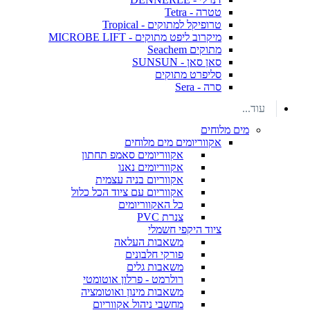
טטרה - Tetra
טרופיקל למתוקים - Tropical
מיקרוב ליפט מתוקים - MICROBE LIFT
מתוקים Seachem
סאן סאן - SUNSUN
סליפרט מתוקים
סרה - Sera
עוד...
מים מלוחים
אקווריומים מים מלוחים
אקווריומים סאמפ תחתון
אקווריומים נאנו
אקווריום בניה עצמית
אקווריום עם ציוד הכל כלול
כל האקווריומים
צנרת PVC
ציוד היקפי חשמלי
משאבות העלאה
פורקי חלבונים
משאבות גלים
רולרמט - פרלון אוטומטי
משאבות מינון ואוטומציה
מחשבי ניהול אקווריום