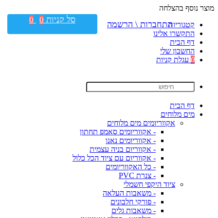
מוצר נוסף בהצלחה
סל קניות
0
0
התחברות \ הרשמה
קטגוריות
התקשרו אלינו
דף הבית
החשבון שלי
0
עגלת קניות
דף הבית
מים מלוחים
אקווריומים מים מלוחים
- אקווריומים סאמפ תחתון
- אקווריומים נאנו
- אקווריום בניה עצמית
- אקווריום עם ציוד הכל כלול
- כל האקווריומים
- צנרת PVC
ציוד היקפי חשמלי
- משאבות העלאה
- פורקי חלבונים
- משאבות גלים