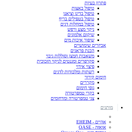
פתרון בעיות
טיפול באצות
טיפול בדינו וציאנו
טיפול בטפילים בריף
טיפול במחלות דגים
ניקוי מצע ורפש
שיקום אלמוגים
שיפור איכות מים
אביזרים שימושיים
הכנת פראגים
משאבות חמצן וסוללות גיבוי
סקרפרים ומגנטים לניקוי הזכוכית
פיצוי אידוי
רשתות ומלכודות לדגים
חימום קירור
מקררים
גופי חימום
בקרי טמפרטורה
צגי טמפרטורה ומדחומים
מותגים
אהיים - EHEIM
אואזה - OASE