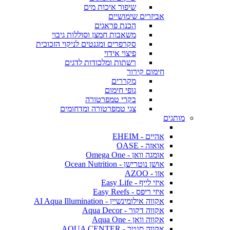
שיפור איכות מים
אביזרים שימושיים
הכנת פראגים
משאבות חמצן וסוללות גיבוי
סקרפרים ומגנטים לניקוי הזכוכית
פיצוי אידוי
רשתות ומלכודות לדגים
חימום קירור
מקררים
גופי חימום
בקרי טמפרטורה
צגי טמפרטורה ומדחומים
מותגים
אהיים - EHEIM
אואזה - OASE
אומגה וואן - Omega One
אושן נוטרישן - Ocean Nutrition
אזו - AZOO
איזי לייף - Easy Life
איזי ריפס - Easy Reefs
אקווה אילומינשיין - AI Aqua Illumination
אקווה דקור - Aqua Decor
אקווה וואן - Aqua One
אקווה סנטר - AQUA CENTER