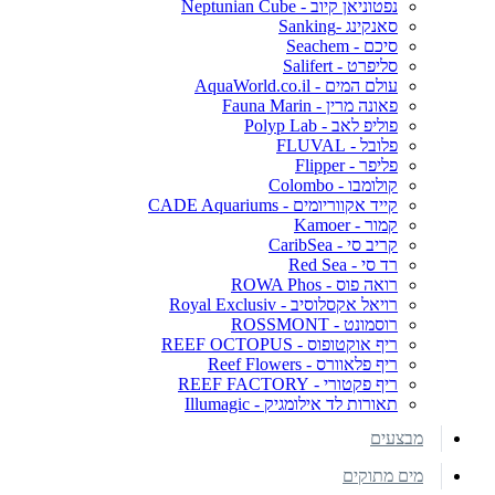
נפטוניאן קיוב - Neptunian Cube
סאנקינג -Sanking
סיכם - Seachem
סליפרט - Salifert
עולם המים - AquaWorld.co.il
פאונה מרין - Fauna Marin
פוליפ לאב - Polyp Lab
פלובל - FLUVAL
פליפר - Flipper
קולומבו - Colombo
קייד אקווריומים - CADE Aquariums
קמור - Kamoer
קריב סי - CaribSea
רד סי - Red Sea
רואה פוס - ROWA Phos
רויאל אקסלוסיב - Royal Exclusiv
רוסמונט - ROSSMONT
ריף אוקטופוס - REEF OCTOPUS
ריף פלאוורס - Reef Flowers
ריף פקטורי - REEF FACTORY
תאורות לד אילומגיק - Illumagic
מבצעים
מים מתוקים