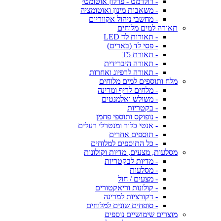
- רולרמט - פרלון אוטומטי
- משאבות מינון ואוטומציה
- מחשבי ניהול אקווריום
תאורה למים מלוחים
- תאורות לד LED
- פסי לד (בארים)
- תאורת T5
- תאורה היברידית
- תאורה לרפיוג ואחרות
מלח ותוספים למים מלוחים
- מלחים לריף ומרינה
- משולש ואלמנטים
- בקטריות
- נופוקס ותוספי פחמן
- אנטי כלור ומנטרלי רעלים
- תוספים אחרים
- כל התוספים למלוחים
מסלעות, מצעים, מדיות וקולונות
- מדיות לבקטריות
- מסלעות
- מצעים / חול
- קולונות וריאקטורים
- דקורציות למרינה
- סופחים שונים למלוחים
מוצרים שימושיים נוספים