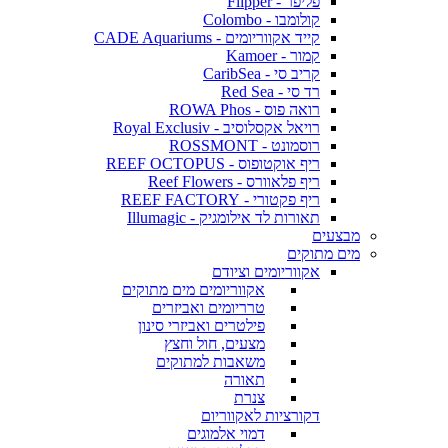
פליפר - Flipper
קולומבו - Colombo
קייד אקווריומים - CADE Aquariums
קמור - Kamoer
קריב סי - CaribSea
רד סי - Red Sea
רואה פוס - ROWA Phos
רויאל אקסלוסיב - Royal Exclusiv
רוסמונט - ROSSMONT
ריף אוקטופוס - REEF OCTOPUS
ריף פלאוורס - Reef Flowers
ריף פקטורי - REEF FACTORY
תאורות לד אילומגיק - Illumagic
מבצעים
מים מתוקים
אקווריומים וציודם
אקווריומים מים מתוקים
טרריומים ואביזרים
פילטרים ואביזרי סינון
מצעים, חול וחצץ
משאבות למתוקים
תאורה
צנרת
דקורציות לאקווריום
דמוי אלמוגים