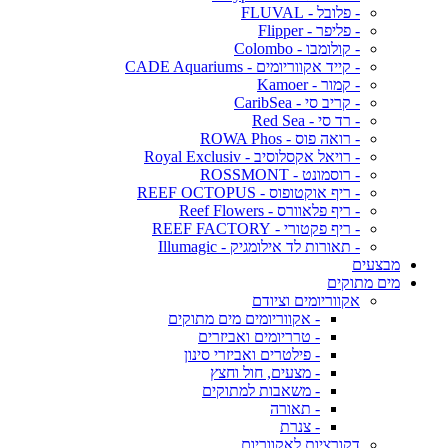
- פלובל - FLUVAL
- פליפר - Flipper
- קולומבו - Colombo
- קייד אקווריומים - CADE Aquariums
- קמור - Kamoer
- קריב סי - CaribSea
- רד סי - Red Sea
- רואה פוס - ROWA Phos
- רויאל אקסלוסיב - Royal Exclusiv
- רוסמונט - ROSSMONT
- ריף אוקטופוס - REEF OCTOPUS
- ריף פלאוורס - Reef Flowers
- ריף פקטורי - REEF FACTORY
- תאורות לד אילומגיק - Illumagic
מבצעים
מים מתוקים
אקווריומים וציודם
- אקווריומים מים מתוקים
- טרריומים ואביזרים
- פילטרים ואביזרי סינון
- מצעים, חול וחצץ
- משאבות למתוקים
- תאורה
- צנרת
דקורציות לאקווריום