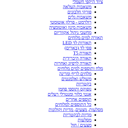
ציוד היקפי חשמלי
משאבות העלאה
פורקי חלבונים
משאבות גלים
רולרמט - פרלון אוטומטי
משאבות מינון ואוטומציה
מחשבי ניהול אקווריום
תאורה למים מלוחים
תאורות לד LED
פסי לד (בארים)
תאורת T5
תאורה היברידית
תאורה לרפיוג ואחרות
מלח ותוספים למים מלוחים
מלחים לריף ומרינה
משולש ואלמנטים
בקטריות
נופוקס ותוספי פחמן
אנטי כלור ומנטרלי רעלים
תוספים אחרים
כל התוספים למלוחים
מסלעות, מצעים, מדיות וקולונות
מדיות לבקטריות
מסלעות
מצעים / חול