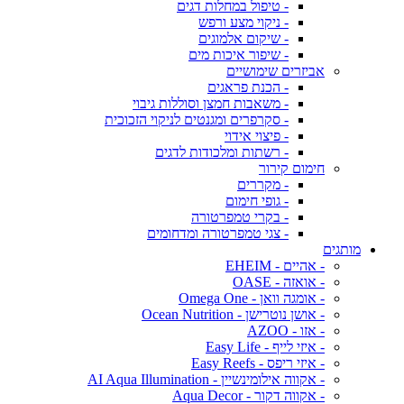
- טיפול במחלות דגים
- ניקוי מצע ורפש
- שיקום אלמוגים
- שיפור איכות מים
אביזרים שימושיים
- הכנת פראגים
- משאבות חמצן וסוללות גיבוי
- סקרפרים ומגנטים לניקוי הזכוכית
- פיצוי אידוי
- רשתות ומלכודות לדגים
חימום קירור
- מקררים
- גופי חימום
- בקרי טמפרטורה
- צגי טמפרטורה ומדחומים
מותגים
- אהיים - EHEIM
- אואזה - OASE
- אומגה וואן - Omega One
- אושן נוטרישן - Ocean Nutrition
- אזו - AZOO
- איזי לייף - Easy Life
- איזי ריפס - Easy Reefs
- אקווה אילומינשיין - AI Aqua Illumination
- אקווה דקור - Aqua Decor