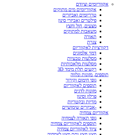
אקווריומים וציודם
אקווריומים מים מתוקים
טרריומים ואביזרים
פילטרים ואביזרי סינון
מצעים, חול וחצץ
משאבות למתוקים
תאורה
צנרת
דקורציות לאקווריום
דמוי אלמוגים
מסלעות טבעיות
מסלעות מלאכותיות
רקעים תלת מימד 3D
תוספים, מזונות ונלווה
גופי חימום וקירור
תוספים לאקווריום
מזונות לדגים
פרלון וסינון
מדיות ובקטריות
-אביזרים שימושיים
אקווריום צמחיה
גופי תאורה לצמחיה
תוספים לאקווריום צמחיה
ציוד לאקווריום צמחיה
מצע חצץ ותת מצע לצמחיה