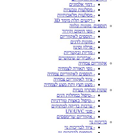
- דמוי אלמוגים
- מסלעות טבעיות
- מסלעות מלאכותיות
- רקעים תלת מימד 3D
תוספים, מזונות ונלווה
- גופי חימום וקירור
- תוספים לאקווריום
- מזונות לדגים
- פרלון וסינון
- מדיות ובקטריות
- -אביזרים שימושיים
אקווריום צמחיה
- גופי תאורה לצמחיה
- תוספים לאקווריום צמחיה
- ציוד לאקווריום צמחיה
- מצע חצץ ותת מצע לצמחיה
שונות ופתרון בעיות
- -טיפול במחלות דגים
- -טיפול באצות טורדניות
- ערכות בדיקה למתוקים
- סנני UV/UVC
- אקווריום שרימפסים
בריכות נוי
- ציוד לבריכות נוי
- תוספים לבריכות נוי