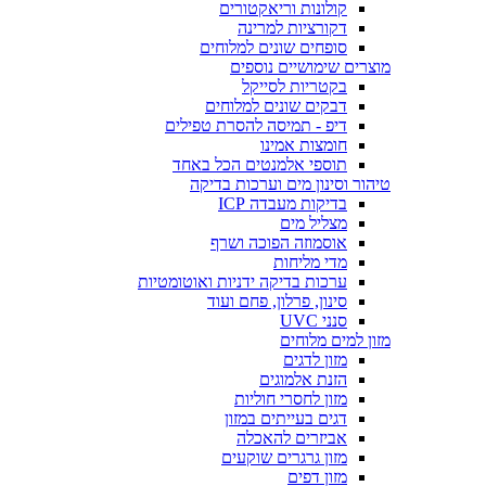
קולונות וריאקטורים
דקורציות למרינה
סופחים שונים למלוחים
מוצרים שימושיים נוספים
בקטריות לסייקל
דבקים שונים למלוחים
דיפ - תמיסה להסרת טפילים
חומצות אמינו
תוספי אלמנטים הכל באחד
טיהור וסינון מים וערכות בדיקה
בדיקות מעבדה ICP
מצליל מים
אוסמוזה הפוכה ושרף
מדי מליחות
ערכות בדיקה ידניות ואוטומטיות
סינון, פרלון, פחם ועוד
סנני UVC
מזון למים מלוחים
מזון לדגים
הזנת אלמוגים
מזון לחסרי חוליות
דגים בעייתים במזון
אביזרים להאכלה
מזון גרגרים שוקעים
מזון דפים