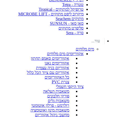
טטרה - Tetra
טרופיקל למתוקים - Tropical
מיקרוב ליפט מתוקים - MICROBE LIFT
מתוקים Seachem
סאן סאן - SUNSUN
סליפרט מתוקים
סרה - Sera
עוד...
מים מלוחים
אקווריומים מים מלוחים
אקווריומים סאמפ תחתון
אקווריומים נאנו
אקווריום בניה עצמית
אקווריום עם ציוד הכל כלול
כל האקווריומים
צנרת PVC
ציוד היקפי חשמלי
משאבות העלאה
פורקי חלבונים
משאבות גלים
רולרמט - פרלון אוטומטי
משאבות מינון ואוטומציה
מחשבי ניהול אקווריום