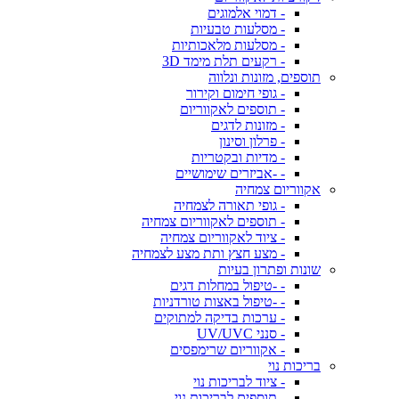
- דמוי אלמוגים
- מסלעות טבעיות
- מסלעות מלאכותיות
- רקעים תלת מימד 3D
תוספים, מזונות ונלווה
- גופי חימום וקירור
- תוספים לאקווריום
- מזונות לדגים
- פרלון וסינון
- מדיות ובקטריות
- -אביזרים שימושיים
אקווריום צמחיה
- גופי תאורה לצמחיה
- תוספים לאקווריום צמחיה
- ציוד לאקווריום צמחיה
- מצע חצץ ותת מצע לצמחיה
שונות ופתרון בעיות
- -טיפול במחלות דגים
- -טיפול באצות טורדניות
- ערכות בדיקה למתוקים
- סנני UV/UVC
- אקווריום שרימפסים
בריכות נוי
- ציוד לבריכות נוי
- תוספים לבריכות נוי