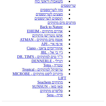
משאבות וראשי כוח
שרימפסים
מזון לשרימפסים
מצעים לשרימפסים
תוספים לשרימפסים
מותגים מים מתוקים
Back to Nature
אהיים מתוקים - EHEIM
אושן נוטרישן מתוקים
אטמן מים מתוקים - ATMAN
אי.פי.איי - API
אקווריומים ציאנו - Ciano
ג'יי בי אל - JBL
ד"ר טים למתוקים - DR. TIM'S
דנרלי - DENNERLE
טטרה - Tetra
טרופיקל למתוקים - Tropical
מיקרוב ליפט מתוקים - MICROBE
LIFT
מתוקים Seachem
סאן סאן - SUNSUN
סליפרט מתוקים
סרה - Sera