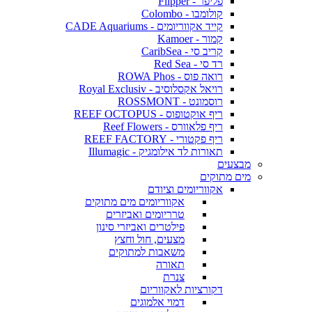
פליפר - Flipper
קולומבו - Colombo
קייד אקווריומים - CADE Aquariums
קמור - Kamoer
קריב סי - CaribSea
רד סי - Red Sea
רואה פוס - ROWA Phos
רויאל אקסלוסיב - Royal Exclusiv
רוסמונט - ROSSMONT
ריף אוקטופוס - REEF OCTOPUS
ריף פלאוורס - Reef Flowers
ריף פקטורי - REEF FACTORY
תאורות לד אילומגיק - Illumagic
מבצעים
מים מתוקים
אקווריומים וציודם
אקווריומים מים מתוקים
טרריומים ואביזרים
פילטרים ואביזרי סינון
מצעים, חול וחצץ
משאבות למתוקים
תאורה
צנרת
דקורציות לאקווריום
דמוי אלמוגים