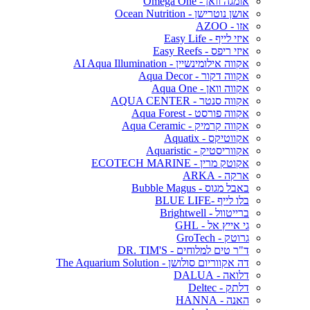
אומגה וואן - Omega One
אושן נוטרישן - Ocean Nutrition
אזו - AZOO
איזי לייף - Easy Life
איזי ריפס - Easy Reefs
אקווה אילומינשיין - AI Aqua Illumination
אקווה דקור - Aqua Decor
אקווה וואן - Aqua One
אקווה סנטר - AQUA CENTER
אקווה פורסט - Aqua Forest
אקווה קרמיק - Aqua Ceramic
אקווטיקס - Aquatix
אקווריסטיק - Aquaristic
אקוטק מרין - ECOTECH MARINE
ארקה - ARKA
באבל מגוס - Bubble Magus
בלו לייף -BLUE LIFE
ברייטוול - Brightwell
גי אייץ אל - GHL
גרוטק - GroTech
ד"ר טים למלוחים - DR. TIM'S
דה אקווריום סולושן - The Aquarium Solution
דלואה - DALUA
דלתק - Deltec
האנה - HANNA