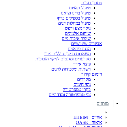
פתרון בעיות
טיפול באצות
טיפול בדינו וציאנו
טיפול בטפילים בריף
טיפול במחלות דגים
ניקוי מצע ורפש
שיקום אלמוגים
שיפור איכות מים
אביזרים שימושיים
הכנת פראגים
משאבות חמצן וסוללות גיבוי
סקרפרים ומגנטים לניקוי הזכוכית
פיצוי אידוי
רשתות ומלכודות לדגים
חימום קירור
מקררים
גופי חימום
בקרי טמפרטורה
צגי טמפרטורה ומדחומים
מותגים
אהיים - EHEIM
אואזה - OASE