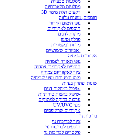
מסלעות טבעיות
מסלעות מלאכותיות
רקעים תלת מימד 3D
תוספים, מזונות ונלווה
גופי חימום וקירור
תוספים לאקווריום
מזונות לדגים
פרלון וסינון
מדיות ובקטריות
-אביזרים שימושיים
אקווריום צמחיה
גופי תאורה לצמחיה
תוספים לאקווריום צמחיה
ציוד לאקווריום צמחיה
מצע חצץ ותת מצע לצמחיה
שונות ופתרון בעיות
-טיפול במחלות דגים
-טיפול באצות טורדניות
ערכות בדיקה למתוקים
סנני UV/UVC
אקווריום שרימפסים
בריכות נוי
ציוד לבריכות נוי
תוספים לבריכות נוי
פילטרים לבריכות נוי