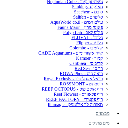
נפטוניאן קיוב - Neptunian Cube
סאנקינג -Sanking
סיכם - Seachem
סליפרט - Salifert
עולם המים - AquaWorld.co.il
פאונה מרין - Fauna Marin
פוליפ לאב - Polyp Lab
פלובל - FLUVAL
פליפר - Flipper
קולומבו - Colombo
קייד אקווריומים - CADE Aquariums
קמור - Kamoer
קריב סי - CaribSea
רד סי - Red Sea
רואה פוס - ROWA Phos
רויאל אקסלוסיב - Royal Exclusiv
רוסמונט - ROSSMONT
ריף אוקטופוס - REEF OCTOPUS
ריף פלאוורס - Reef Flowers
ריף פקטורי - REEF FACTORY
תאורות לד אילומגיק - Illumagic
מבצעים
מים מתוקים