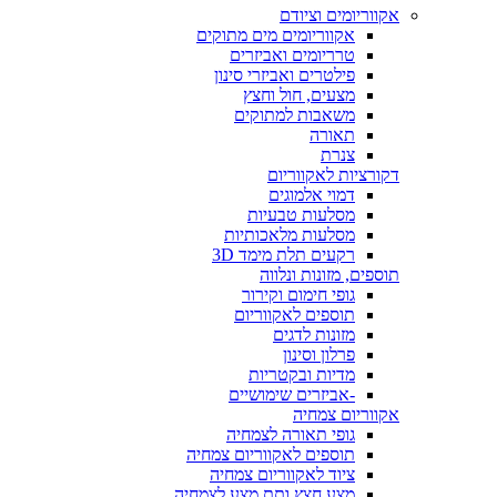
אקווריומים וציודם
אקווריומים מים מתוקים
טרריומים ואביזרים
פילטרים ואביזרי סינון
מצעים, חול וחצץ
משאבות למתוקים
תאורה
צנרת
דקורציות לאקווריום
דמוי אלמוגים
מסלעות טבעיות
מסלעות מלאכותיות
רקעים תלת מימד 3D
תוספים, מזונות ונלווה
גופי חימום וקירור
תוספים לאקווריום
מזונות לדגים
פרלון וסינון
מדיות ובקטריות
-אביזרים שימושיים
אקווריום צמחיה
גופי תאורה לצמחיה
תוספים לאקווריום צמחיה
ציוד לאקווריום צמחיה
מצע חצץ ותת מצע לצמחיה