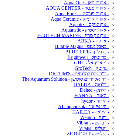
- אקווה וואן - Aqua One
- אקווה סנטר - AQUA CENTER
- אקווה פורסט - Aqua Forest
- אקווה קרמיק - Aqua Ceramic
- אקווטיקס - Aquatix
- אקווריסטיק - Aquaristic
- אקוטק מרין - ECOTECH MARINE
- ארקה - ARKA
- באבל מגוס - Bubble Magus
- בלו לייף -BLUE LIFE
- ברייטוול - Brightwell
- גי אייץ אל - GHL
- גרוטק - GroTech
- ד"ר טים למלוחים - DR. TIM'S
- דה אקווריום סולושן - The Aquarium Solution
- דלואה - DALUA
- דלתק - Deltec
- האנה - HANNA
- הידור - hydor
- היי טי איי - ATI aquaristik
- הילאה - HAILEA
- וויניו - Weinuo
- ויברנט - Vibrant
- ויטליס - Vitalis
- זטלייט - ZETLIGHT