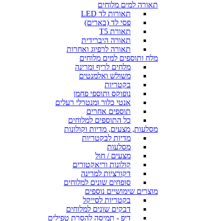
תאורה למים מלוחים
תאורות לד LED
פסי לד (בארים)
תאורת T5
תאורה היברידית
תאורה לרפיוג ואחרות
מלח ותוספים למים מלוחים
מלחים לריף ומרינה
משולש ואלמנטים
בקטריות
נופוקס ותוספי פחמן
אנטי כלור ומנטרלי רעלים
תוספים אחרים
כל התוספים למלוחים
מסלעות, מצעים, מדיות וקולונות
מדיות לבקטריות
מסלעות
מצעים / חול
קולונות וריאקטורים
דקורציות למרינה
סופחים שונים למלוחים
מוצרים שימושיים נוספים
בקטריות לסייקל
דבקים שונים למלוחים
דיפ - תמיסה להסרת טפילים