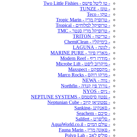
- טו ליטל פישס - Two Little Fishies
- טונז - TUNZE
- טקו - Teco
- טרופיק מרין - Tropic Marin
- טרופיקל למלוחים - Tropical
- טרופיקל מרין סנטר - TMC
- טריטון - TRITON
- כימיקלין - ChemiClean
- לגונה - LAGUNA
- מארין פיור - MARINE PURE
- מודרן ריף - Modern Reef
- מיקרוב ליפט - Microbe Lift
- מקספקט - Maxspect
- מרקו רוקס - Marco Rocks
- נווה - NEWA
- נורת' פין קנדה - Northfin
- ניוס - NYOS
- נפטון סיסטמס - NEPTUNE SYSTEMS
- נפטוניאן קיוב - Neptunian Cube
- סאנקינג -Sanking
- סיכם - Seachem
- סליפרט - Salifert
- עולם המים - AquaWorld.co.il
- פאונה מרין - Fauna Marin
- פוליפ לאב - Polyp Lab