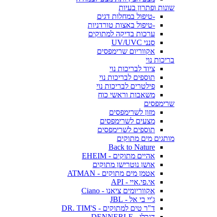
שונות ופתרון בעיות
-טיפול במחלות דגים
-טיפול באצות טורדניות
ערכות בדיקה למתוקים
סנני UV/UVC
אקווריום שרימפסים
בריכות נוי
ציוד לבריכות נוי
תוספים לבריכות נוי
פילטרים לבריכות נוי
משאבות וראשי כוח
שרימפסים
מזון לשרימפסים
מצעים לשרימפסים
תוספים לשרימפסים
מותגים מים מתוקים
Back to Nature
אהיים מתוקים - EHEIM
אושן נוטרישן מתוקים
אטמן מים מתוקים - ATMAN
אי.פי.איי - API
אקווריומים ציאנו - Ciano
ג'יי בי אל - JBL
ד"ר טים למתוקים - DR. TIM'S
דנרלי - DENNERLE