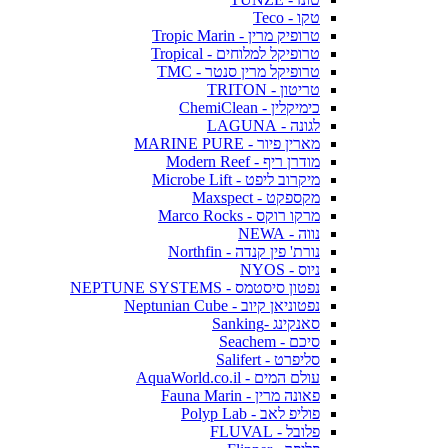
טקו - Teco
טרופיק מרין - Tropic Marin
טרופיקל למלוחים - Tropical
טרופיקל מרין סנטר - TMC
טריטון - TRITON
כימיקלין - ChemiClean
לגונה - LAGUNA
מארין פיור - MARINE PURE
מודרן ריף - Modern Reef
מיקרוב ליפט - Microbe Lift
מקספקט - Maxspect
מרקו רוקס - Marco Rocks
נווה - NEWA
נורת' פין קנדה - Northfin
ניוס - NYOS
נפטון סיסטמס - NEPTUNE SYSTEMS
נפטוניאן קיוב - Neptunian Cube
סאנקינג -Sanking
סיכם - Seachem
סליפרט - Salifert
עולם המים - AquaWorld.co.il
פאונה מרין - Fauna Marin
פוליפ לאב - Polyp Lab
פלובל - FLUVAL