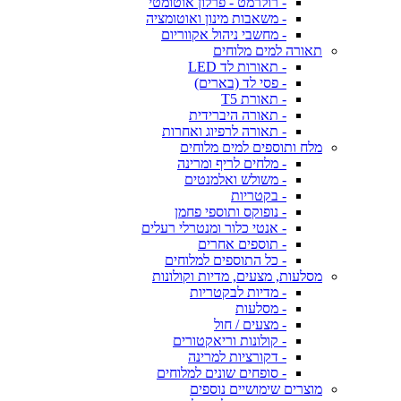
- רולרמט - פרלון אוטומטי
- משאבות מינון ואוטומציה
- מחשבי ניהול אקווריום
תאורה למים מלוחים
- תאורות לד LED
- פסי לד (בארים)
- תאורת T5
- תאורה היברידית
- תאורה לרפיוג ואחרות
מלח ותוספים למים מלוחים
- מלחים לריף ומרינה
- משולש ואלמנטים
- בקטריות
- נופוקס ותוספי פחמן
- אנטי כלור ומנטרלי רעלים
- תוספים אחרים
- כל התוספים למלוחים
מסלעות, מצעים, מדיות וקולונות
- מדיות לבקטריות
- מסלעות
- מצעים / חול
- קולונות וריאקטורים
- דקורציות למרינה
- סופחים שונים למלוחים
מוצרים שימושיים נוספים