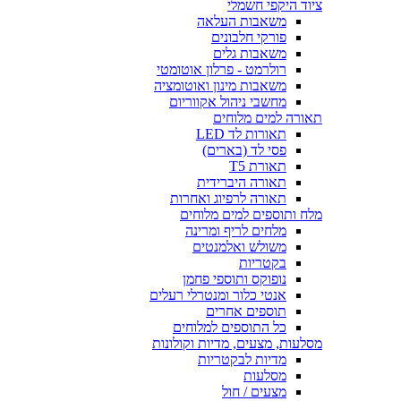
ציוד היקפי חשמלי
משאבות העלאה
פורקי חלבונים
משאבות גלים
רולרמט - פרלון אוטומטי
משאבות מינון ואוטומציה
מחשבי ניהול אקווריום
תאורה למים מלוחים
תאורות לד LED
פסי לד (בארים)
תאורת T5
תאורה היברידית
תאורה לרפיוג ואחרות
מלח ותוספים למים מלוחים
מלחים לריף ומרינה
משולש ואלמנטים
בקטריות
נופוקס ותוספי פחמן
אנטי כלור ומנטרלי רעלים
תוספים אחרים
כל התוספים למלוחים
מסלעות, מצעים, מדיות וקולונות
מדיות לבקטריות
מסלעות
מצעים / חול