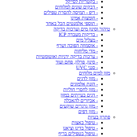
- בקטריות לסייקל
- דבקים שונים למלוחים
- דיפ - תמיסה להסרת טפילים
- חומצות אמינו
- תוספי אלמנטים הכל באחד
טיהור וסינון מים וערכות בדיקה
- בדיקות מעבדה ICP
- מצליל מים
- אוסמוזה הפוכה ושרף
- מדי מליחות
- ערכות בדיקה ידניות ואוטומטיות
- סינון, פרלון, פחם ועוד
- סנני UVC
מזון למים מלוחים
- מזון לדגים
- הזנת אלמוגים
- מזון לחסרי חוליות
- דגים בעייתים במזון
- אביזרים להאכלה
- מזון גרגרים שוקעים
- מזון דפים
פתרון בעיות
- טיפול באצות
- טיפול בדינו וציאנו
- טיפול בטפילים בריף