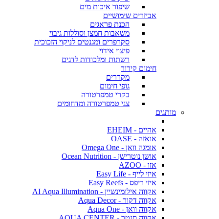
שיפור איכות מים
אביזרים שימושיים
הכנת פראגים
משאבות חמצן וסוללות גיבוי
סקרפרים ומגנטים לניקוי הזכוכית
פיצוי אידוי
רשתות ומלכודות לדגים
חימום קירור
מקררים
גופי חימום
בקרי טמפרטורה
צגי טמפרטורה ומדחומים
מותגים
אהיים - EHEIM
אואזה - OASE
אומגה וואן - Omega One
אושן נוטרישן - Ocean Nutrition
אזו - AZOO
איזי לייף - Easy Life
איזי ריפס - Easy Reefs
אקווה אילומינשיין - AI Aqua Illumination
אקווה דקור - Aqua Decor
אקווה וואן - Aqua One
אקווה סנטר - AQUA CENTER