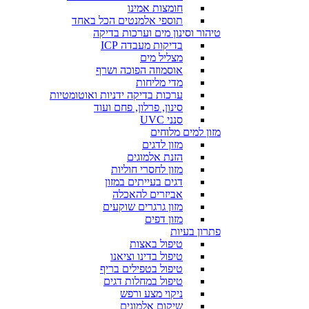
חומצות אמינו
תוספי אלמנטים הכל באחד
טיהור וסינון מים וערכות בדיקה
בדיקות מעבדה ICP
מצליל מים
אוסמוזה הפוכה ושרף
מדי מליחות
ערכות בדיקה ידניות ואוטומטיות
סינון, פרלון, פחם ועוד
סנני UVC
מזון למים מלוחים
מזון לדגים
הזנת אלמוגים
מזון לחסרי חוליות
דגים בעייתים במזון
אביזרים להאכלה
מזון גרגרים שוקעים
מזון דפים
פתרון בעיות
טיפול באצות
טיפול בדינו וציאנו
טיפול בטפילים בריף
טיפול במחלות דגים
ניקוי מצע ורפש
שיקום אלמוגים