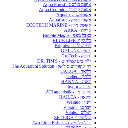
אקווה פורסט - Aqua Forest
אקווה קרמיק - Aqua Ceramic
אקווטיקס - Aquatix
אקווריסטיק - Aquaristic
אקוטק מרין - ECOTECH MARINE
ארקה - ARKA
באבל מגוס - Bubble Magus
בלו לייף -BLUE LIFE
ברייטוול - Brightwell
גי אייץ אל - GHL
גרוטק - GroTech
ד"ר טים למלוחים - DR. TIM'S
דה אקווריום סולושן - The Aquarium Solution
דלואה - DALUA
דלתק - Deltec
האנה - HANNA
הידור - hydor
היי טי איי - ATI aquaristik
הילאה - HAILEA
וויניו - Weinuo
ויברנט - Vibrant
ויטליס - Vitalis
זטלייט - ZETLIGHT
טו ליטל פישס - Two Little Fishies
טונז - TUNZE