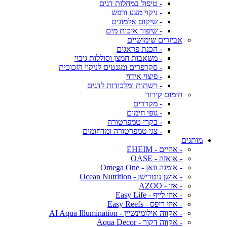
- טיפול במחלות דגים
- ניקוי מצע ורפש
- שיקום אלמוגים
- שיפור איכות מים
אביזרים שימושיים
- הכנת פראגים
- משאבות חמצן וסוללות גיבוי
- סקרפרים ומגנטים לניקוי הזכוכית
- פיצוי אידוי
- רשתות ומלכודות לדגים
חימום קירור
- מקררים
- גופי חימום
- בקרי טמפרטורה
- צגי טמפרטורה ומדחומים
מותגים
- אהיים - EHEIM
- אואזה - OASE
- אומגה וואן - Omega One
- אושן נוטרישן - Ocean Nutrition
- אזו - AZOO
- איזי לייף - Easy Life
- איזי ריפס - Easy Reefs
- אקווה אילומינשיין - AI Aqua Illumination
- אקווה דקור - Aqua Decor