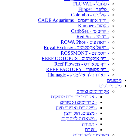
- פלובל - FLUVAL
- פליפר - Flipper
- קולומבו - Colombo
- קייד אקווריומים - CADE Aquariums
- קמור - Kamoer
- קריב סי - CaribSea
- רד סי - Red Sea
- רואה פוס - ROWA Phos
- רויאל אקסלוסיב - Royal Exclusiv
- רוסמונט - ROSSMONT
- ריף אוקטופוס - REEF OCTOPUS
- ריף פלאוורס - Reef Flowers
- ריף פקטורי - REEF FACTORY
- תאורות לד אילומגיק - Illumagic
מבצעים
מים מתוקים
אקווריומים וציודם
- אקווריומים מים מתוקים
- טרריומים ואביזרים
- פילטרים ואביזרי סינון
- מצעים, חול וחצץ
- משאבות למתוקים
- תאורה
- צנרת
דקורציות לאקווריום