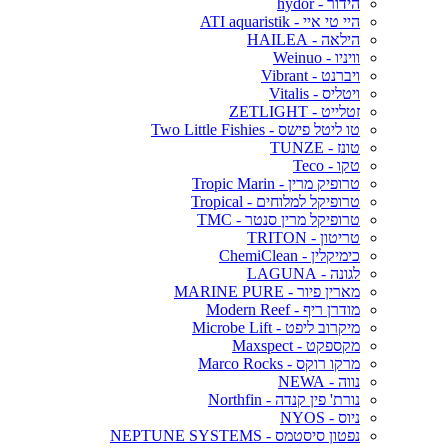
הידור - hydor
היי טי איי - ATI aquaristik
הילאה - HAILEA
וויניו - Weinuo
ויברנט - Vibrant
ויטליס - Vitalis
זטלייט - ZETLIGHT
טו ליטל פישס - Two Little Fishies
טונז - TUNZE
טקו - Teco
טרופיק מרין - Tropic Marin
טרופיקל למלוחים - Tropical
טרופיקל מרין סנטר - TMC
טריטון - TRITON
כימיקלין - ChemiClean
לגונה - LAGUNA
מארין פיור - MARINE PURE
מודרן ריף - Modern Reef
מיקרוב ליפט - Microbe Lift
מקספקט - Maxspect
מרקו רוקס - Marco Rocks
נווה - NEWA
נורת' פין קנדה - Northfin
ניוס - NYOS
נפטון סיסטמס - NEPTUNE SYSTEMS