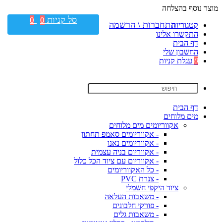
מוצר נוסף בהצלחה
סל קניות
0
0
התחברות \ הרשמה
קטגוריות
התקשרו אלינו
דף הבית
החשבון שלי
0
עגלת קניות
דף הבית
מים מלוחים
אקווריומים מים מלוחים
- אקווריומים סאמפ תחתון
- אקווריומים נאנו
- אקווריום בניה עצמית
- אקווריום עם ציוד הכל כלול
- כל האקווריומים
- צנרת PVC
ציוד היקפי חשמלי
- משאבות העלאה
- פורקי חלבונים
- משאבות גלים