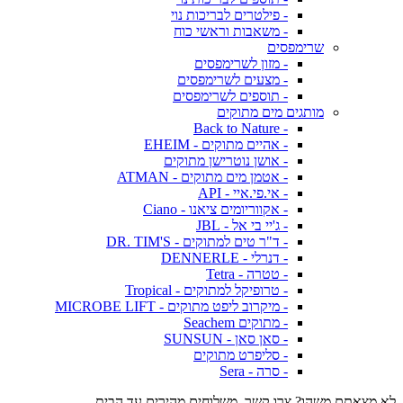
- פילטרים לבריכות נוי
- משאבות וראשי כוח
שרימפסים
- מזון לשרימפסים
- מצעים לשרימפסים
- תוספים לשרימפסים
מותגים מים מתוקים
- Back to Nature
- אהיים מתוקים - EHEIM
- אושן נוטרישן מתוקים
- אטמן מים מתוקים - ATMAN
- אי.פי.איי - API
- אקווריומים ציאנו - Ciano
- ג'יי בי אל - JBL
- ד"ר טים למתוקים - DR. TIM'S
- דנרלי - DENNERLE
- טטרה - Tetra
- טרופיקל למתוקים - Tropical
- מיקרוב ליפט מתוקים - MICROBE LIFT
- מתוקים Seachem
- סאן סאן - SUNSUN
- סליפרט מתוקים
- סרה - Sera
לא מצאתם משהו? צרו קשר. משלוחים מהירים עד הבית