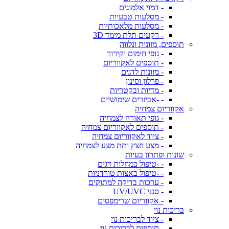
- דמוי אלמוגים
- מסלעות טבעיות
- מסלעות מלאכותיות
- רקעים תלת מימד 3D
תוספים, מזונות ונלווה
- גופי חימום וקירור
- תוספים לאקווריום
- מזונות לדגים
- פרלון וסינון
- מדיות ובקטריות
- -אביזרים שימושיים
אקווריום צמחיה
- גופי תאורה לצמחיה
- תוספים לאקווריום צמחיה
- ציוד לאקווריום צמחיה
- מצע חצץ ותת מצע לצמחיה
שונות ופתרון בעיות
- -טיפול במחלות דגים
- -טיפול באצות טורדניות
- ערכות בדיקה למתוקים
- סנני UV/UVC
- אקווריום שרימפסים
בריכות נוי
- ציוד לבריכות נוי
- תוספים לבריכות נוי