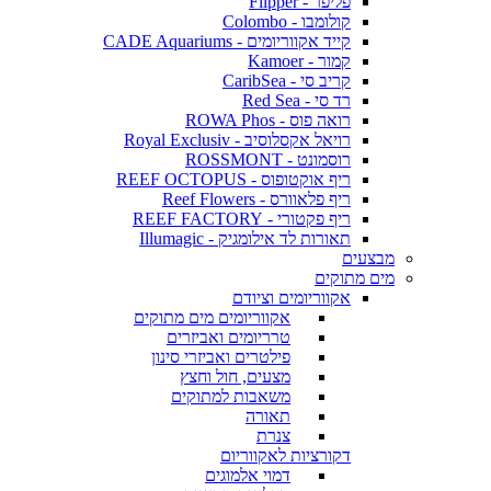
פליפר - Flipper
קולומבו - Colombo
קייד אקווריומים - CADE Aquariums
קמור - Kamoer
קריב סי - CaribSea
רד סי - Red Sea
רואה פוס - ROWA Phos
רויאל אקסלוסיב - Royal Exclusiv
רוסמונט - ROSSMONT
ריף אוקטופוס - REEF OCTOPUS
ריף פלאוורס - Reef Flowers
ריף פקטורי - REEF FACTORY
תאורות לד אילומגיק - Illumagic
מבצעים
מים מתוקים
אקווריומים וציודם
אקווריומים מים מתוקים
טרריומים ואביזרים
פילטרים ואביזרי סינון
מצעים, חול וחצץ
משאבות למתוקים
תאורה
צנרת
דקורציות לאקווריום
דמוי אלמוגים