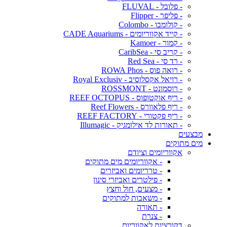
- פלובל - FLUVAL
- פליפר - Flipper
- קולומבו - Colombo
- קייד אקווריומים - CADE Aquariums
- קמור - Kamoer
- קריב סי - CaribSea
- רד סי - Red Sea
- רואה פוס - ROWA Phos
- רויאל אקסלוסיב - Royal Exclusiv
- רוסמונט - ROSSMONT
- ריף אוקטופוס - REEF OCTOPUS
- ריף פלאוורס - Reef Flowers
- ריף פקטורי - REEF FACTORY
- תאורות לד אילומגיק - Illumagic
מבצעים
מים מתוקים
אקווריומים וציודם
- אקווריומים מים מתוקים
- טרריומים ואביזרים
- פילטרים ואביזרי סינון
- מצעים, חול וחצץ
- משאבות למתוקים
- תאורה
- צנרת
דקורציות לאקווריום