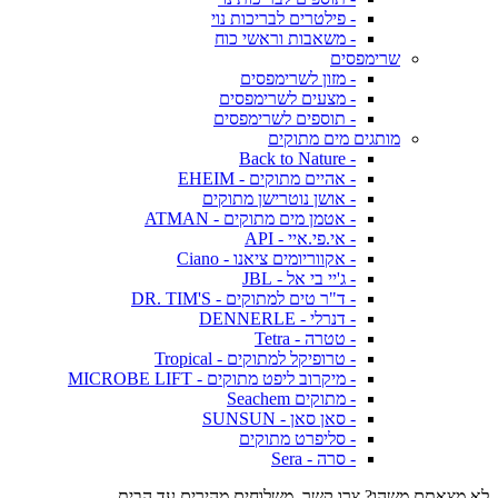
- פילטרים לבריכות נוי
- משאבות וראשי כוח
שרימפסים
- מזון לשרימפסים
- מצעים לשרימפסים
- תוספים לשרימפסים
מותגים מים מתוקים
- Back to Nature
- אהיים מתוקים - EHEIM
- אושן נוטרישן מתוקים
- אטמן מים מתוקים - ATMAN
- אי.פי.איי - API
- אקווריומים ציאנו - Ciano
- ג'יי בי אל - JBL
- ד"ר טים למתוקים - DR. TIM'S
- דנרלי - DENNERLE
- טטרה - Tetra
- טרופיקל למתוקים - Tropical
- מיקרוב ליפט מתוקים - MICROBE LIFT
- מתוקים Seachem
- סאן סאן - SUNSUN
- סליפרט מתוקים
- סרה - Sera
לא מצאתם משהו? צרו קשר. משלוחים מהירים עד הבית