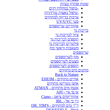
שונות ופתרון בעיות
-טיפול במחלות דגים
-טיפול באצות טורדניות
ערכות בדיקה למתוקים
סנני UV/UVC
אקווריום שרימפסים
בריכות נוי
ציוד לבריכות נוי
תוספים לבריכות נוי
פילטרים לבריכות נוי
משאבות וראשי כוח
שרימפסים
מזון לשרימפסים
מצעים לשרימפסים
תוספים לשרימפסים
מותגים מים מתוקים
Back to Nature
אהיים מתוקים - EHEIM
אושן נוטרישן מתוקים
אטמן מים מתוקים - ATMAN
אי.פי.איי - API
אקווריומים ציאנו - Ciano
ג'יי בי אל - JBL
ד"ר טים למתוקים - DR. TIM'S
דנרלי - DENNERLE