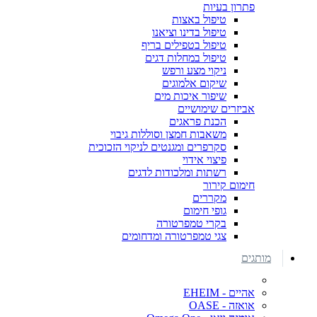
פתרון בעיות
טיפול באצות
טיפול בדינו וציאנו
טיפול בטפילים בריף
טיפול במחלות דגים
ניקוי מצע ורפש
שיקום אלמוגים
שיפור איכות מים
אביזרים שימושיים
הכנת פראגים
משאבות חמצן וסוללות גיבוי
סקרפרים ומגנטים לניקוי הזכוכית
פיצוי אידוי
רשתות ומלכודות לדגים
חימום קירור
מקררים
גופי חימום
בקרי טמפרטורה
צגי טמפרטורה ומדחומים
מותגים
אהיים - EHEIM
אואזה - OASE