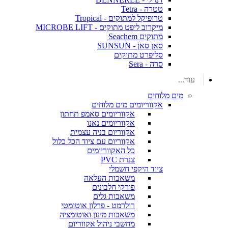
טטרה - Tetra
טרופיקל למתוקים - Tropical
מיקרוב ליפט מתוקים - MICROBE LIFT
מתוקים Seachem
סאן סאן - SUNSUN
סליפרט מתוקים
סרה - Sera
עוד...
מים מלוחים
אקווריומים מים מלוחים
אקווריומים סאמפ תחתון
אקווריומים נאנו
אקווריום בניה עצמית
אקווריום עם ציוד הכל כלול
כל האקווריומים
צנרת PVC
ציוד היקפי חשמלי
משאבות העלאה
פורקי חלבונים
משאבות גלים
רולרמט - פרלון אוטומטי
משאבות מינון ואוטומציה
מחשבי ניהול אקווריום