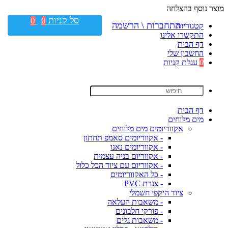
מוצר נוסף בהצלחה
סל קניות
0
0
התחברות \ הרשמה
קטגוריות
התקשרו אלינו
דף הבית
החשבון שלי
0
עגלת קניות
דף הבית
מים מלוחים
אקווריומים מים מלוחים
- אקווריומים סאמפ תחתון
- אקווריומים נאנו
- אקווריום בניה עצמית
- אקווריום עם ציוד הכל כלול
- כל האקווריומים
- צנרת PVC
ציוד היקפי חשמלי
- משאבות העלאה
- פורקי חלבונים
- משאבות גלים