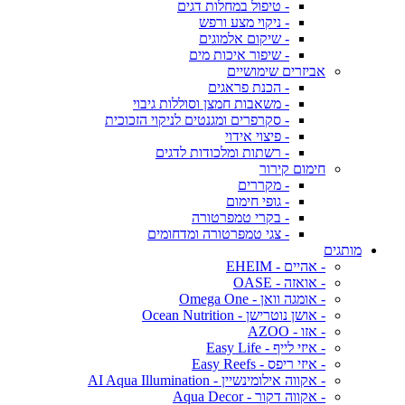
- טיפול במחלות דגים
- ניקוי מצע ורפש
- שיקום אלמוגים
- שיפור איכות מים
אביזרים שימושיים
- הכנת פראגים
- משאבות חמצן וסוללות גיבוי
- סקרפרים ומגנטים לניקוי הזכוכית
- פיצוי אידוי
- רשתות ומלכודות לדגים
חימום קירור
- מקררים
- גופי חימום
- בקרי טמפרטורה
- צגי טמפרטורה ומדחומים
מותגים
- אהיים - EHEIM
- אואזה - OASE
- אומגה וואן - Omega One
- אושן נוטרישן - Ocean Nutrition
- אזו - AZOO
- איזי לייף - Easy Life
- איזי ריפס - Easy Reefs
- אקווה אילומינשיין - AI Aqua Illumination
- אקווה דקור - Aqua Decor