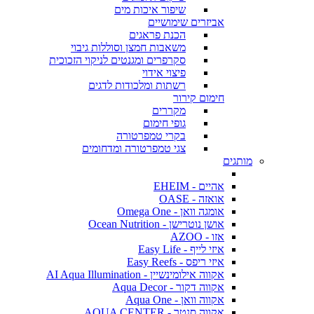
שיפור איכות מים
אביזרים שימושיים
הכנת פראגים
משאבות חמצן וסוללות גיבוי
סקרפרים ומגנטים לניקוי הזכוכית
פיצוי אידוי
רשתות ומלכודות לדגים
חימום קירור
מקררים
גופי חימום
בקרי טמפרטורה
צגי טמפרטורה ומדחומים
מותגים
אהיים - EHEIM
אואזה - OASE
אומגה וואן - Omega One
אושן נוטרישן - Ocean Nutrition
אזו - AZOO
איזי לייף - Easy Life
איזי ריפס - Easy Reefs
אקווה אילומינשיין - AI Aqua Illumination
אקווה דקור - Aqua Decor
אקווה וואן - Aqua One
אקווה סנטר - AQUA CENTER