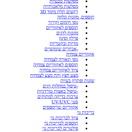
מסלעות טבעיות
מסלעות מלאכותיות
רקעים תלת מימד 3D
תוספים, מזונות ונלווה
גופי חימום וקירור
תוספים לאקווריום
מזונות לדגים
פרלון וסינון
מדיות ובקטריות
-אביזרים שימושיים
אקווריום צמחיה
גופי תאורה לצמחיה
תוספים לאקווריום צמחיה
ציוד לאקווריום צמחיה
מצע חצץ ותת מצע לצמחיה
שונות ופתרון בעיות
-טיפול במחלות דגים
-טיפול באצות טורדניות
ערכות בדיקה למתוקים
סנני UV/UVC
אקווריום שרימפסים
בריכות נוי
ציוד לבריכות נוי
תוספים לבריכות נוי
פילטרים לבריכות נוי