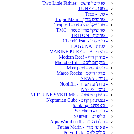
- טו ליטל פישס - Two Little Fishies
- טונז - TUNZE
- טקו - Teco
- טרופיק מרין - Tropic Marin
- טרופיקל למלוחים - Tropical
- טרופיקל מרין סנטר - TMC
- טריטון - TRITON
- כימיקלין - ChemiClean
- לגונה - LAGUNA
- מארין פיור - MARINE PURE
- מודרן ריף - Modern Reef
- מיקרוב ליפט - Microbe Lift
- מקספקט - Maxspect
- מרקו רוקס - Marco Rocks
- נווה - NEWA
- נורת' פין קנדה - Northfin
- ניוס - NYOS
- נפטון סיסטמס - NEPTUNE SYSTEMS
- נפטוניאן קיוב - Neptunian Cube
- סאנקינג -Sanking
- סיכם - Seachem
- סליפרט - Salifert
- עולם המים - AquaWorld.co.il
- פאונה מרין - Fauna Marin
- פוליפ לאב - Polyp Lab