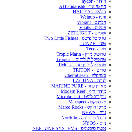
הידור - hydor
היי טי איי - ATI aquaristik
הילאה - HAILEA
וויניו - Weinuo
ויברנט - Vibrant
ויטליס - Vitalis
זטלייט - ZETLIGHT
טו ליטל פישס - Two Little Fishies
טונז - TUNZE
טקו - Teco
טרופיק מרין - Tropic Marin
טרופיקל למלוחים - Tropical
טרופיקל מרין סנטר - TMC
טריטון - TRITON
כימיקלין - ChemiClean
לגונה - LAGUNA
מארין פיור - MARINE PURE
מודרן ריף - Modern Reef
מיקרוב ליפט - Microbe Lift
מקספקט - Maxspect
מרקו רוקס - Marco Rocks
נווה - NEWA
נורת' פין קנדה - Northfin
ניוס - NYOS
נפטון סיסטמס - NEPTUNE SYSTEMS