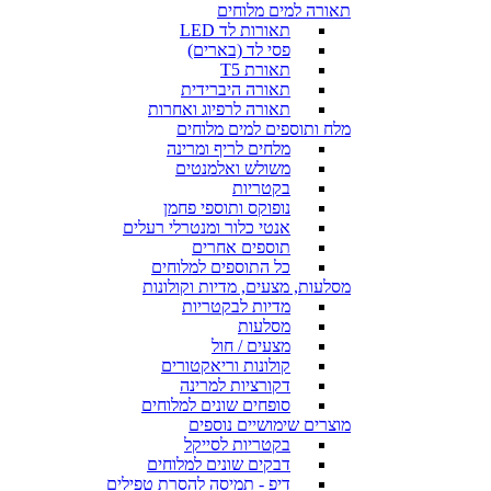
תאורה למים מלוחים
תאורות לד LED
פסי לד (בארים)
תאורת T5
תאורה היברידית
תאורה לרפיוג ואחרות
מלח ותוספים למים מלוחים
מלחים לריף ומרינה
משולש ואלמנטים
בקטריות
נופוקס ותוספי פחמן
אנטי כלור ומנטרלי רעלים
תוספים אחרים
כל התוספים למלוחים
מסלעות, מצעים, מדיות וקולונות
מדיות לבקטריות
מסלעות
מצעים / חול
קולונות וריאקטורים
דקורציות למרינה
סופחים שונים למלוחים
מוצרים שימושיים נוספים
בקטריות לסייקל
דבקים שונים למלוחים
דיפ - תמיסה להסרת טפילים