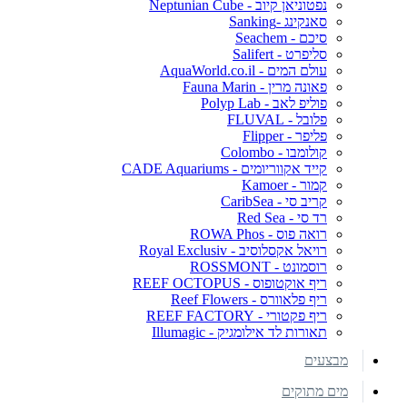
נפטוניאן קיוב - Neptunian Cube
סאנקינג -Sanking
סיכם - Seachem
סליפרט - Salifert
עולם המים - AquaWorld.co.il
פאונה מרין - Fauna Marin
פוליפ לאב - Polyp Lab
פלובל - FLUVAL
פליפר - Flipper
קולומבו - Colombo
קייד אקווריומים - CADE Aquariums
קמור - Kamoer
קריב סי - CaribSea
רד סי - Red Sea
רואה פוס - ROWA Phos
רויאל אקסלוסיב - Royal Exclusiv
רוסמונט - ROSSMONT
ריף אוקטופוס - REEF OCTOPUS
ריף פלאוורס - Reef Flowers
ריף פקטורי - REEF FACTORY
תאורות לד אילומגיק - Illumagic
מבצעים
מים מתוקים