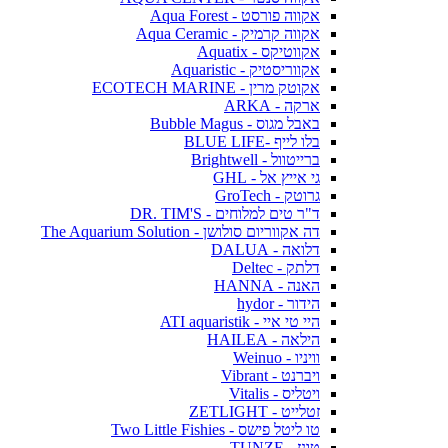
אקווה פורסט - Aqua Forest
אקווה קרמיק - Aqua Ceramic
אקווטיקס - Aquatix
אקווריסטיק - Aquaristic
אקוטק מרין - ECOTECH MARINE
ארקה - ARKA
באבל מגוס - Bubble Magus
בלו לייף -BLUE LIFE
ברייטוול - Brightwell
גי אייץ אל - GHL
גרוטק - GroTech
ד"ר טים למלוחים - DR. TIM'S
דה אקווריום סולושן - The Aquarium Solution
דלואה - DALUA
דלתק - Deltec
האנה - HANNA
הידור - hydor
היי טי איי - ATI aquaristik
הילאה - HAILEA
וויניו - Weinuo
ויברנט - Vibrant
ויטליס - Vitalis
זטלייט - ZETLIGHT
טו ליטל פישס - Two Little Fishies
טונז - TUNZE