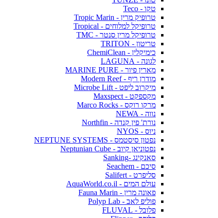
טקו - Teco
טרופיק מרין - Tropic Marin
טרופיקל למלוחים - Tropical
טרופיקל מרין סנטר - TMC
טריטון - TRITON
כימיקלין - ChemiClean
לגונה - LAGUNA
מארין פיור - MARINE PURE
מודרן ריף - Modern Reef
מיקרוב ליפט - Microbe Lift
מקספקט - Maxspect
מרקו רוקס - Marco Rocks
נווה - NEWA
נורת' פין קנדה - Northfin
ניוס - NYOS
נפטון סיסטמס - NEPTUNE SYSTEMS
נפטוניאן קיוב - Neptunian Cube
סאנקינג -Sanking
סיכם - Seachem
סליפרט - Salifert
עולם המים - AquaWorld.co.il
פאונה מרין - Fauna Marin
פוליפ לאב - Polyp Lab
פלובל - FLUVAL