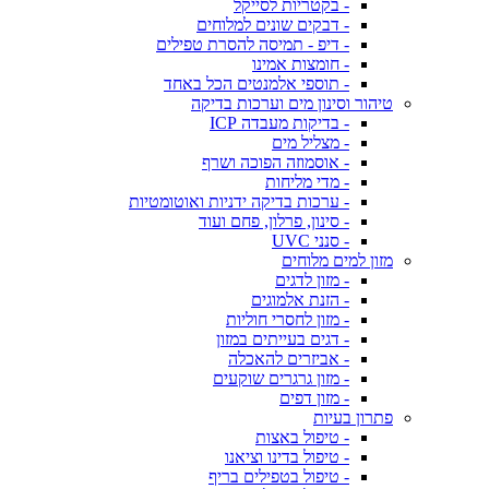
- בקטריות לסייקל
- דבקים שונים למלוחים
- דיפ - תמיסה להסרת טפילים
- חומצות אמינו
- תוספי אלמנטים הכל באחד
טיהור וסינון מים וערכות בדיקה
- בדיקות מעבדה ICP
- מצליל מים
- אוסמוזה הפוכה ושרף
- מדי מליחות
- ערכות בדיקה ידניות ואוטומטיות
- סינון, פרלון, פחם ועוד
- סנני UVC
מזון למים מלוחים
- מזון לדגים
- הזנת אלמוגים
- מזון לחסרי חוליות
- דגים בעייתים במזון
- אביזרים להאכלה
- מזון גרגרים שוקעים
- מזון דפים
פתרון בעיות
- טיפול באצות
- טיפול בדינו וציאנו
- טיפול בטפילים בריף