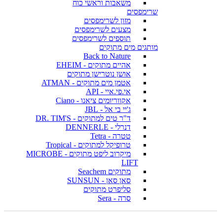
משאבות וראשי כוח
שרימפסים
מזון לשרימפסים
מצעים לשרימפסים
תוספים לשרימפסים
מותגים מים מתוקים
Back to Nature
אהיים מתוקים - EHEIM
אושן נוטרישן מתוקים
אטמן מים מתוקים - ATMAN
אי.פי.איי - API
אקווריומים ציאנו - Ciano
ג'יי בי אל - JBL
ד"ר טים למתוקים - DR. TIM'S
דנרלי - DENNERLE
טטרה - Tetra
טרופיקל למתוקים - Tropical
מיקרוב ליפט מתוקים - MICROBE
LIFT
מתוקים Seachem
סאן סאן - SUNSUN
סליפרט מתוקים
סרה - Sera