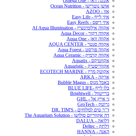
אומגה וואן - Omega One
אושן נוטרישן - Ocean Nutrition
אזו - AZOO
איזי לייף - Easy Life
איזי ריפס - Easy Reefs
אקווה אילומינשיין - AI Aqua Illumination
אקווה דקור - Aqua Decor
אקווה וואן - Aqua One
אקווה סנטר - AQUA CENTER
אקווה פורסט - Aqua Forest
אקווה קרמיק - Aqua Ceramic
אקווטיקס - Aquatix
אקווריסטיק - Aquaristic
אקוטק מרין - ECOTECH MARINE
ארקה - ARKA
באבל מגוס - Bubble Magus
בלו לייף -BLUE LIFE
ברייטוול - Brightwell
גי אייץ אל - GHL
גרוטק - GroTech
ד"ר טים למלוחים - DR. TIM'S
דה אקווריום סולושן - The Aquarium Solution
דלואה - DALUA
דלתק - Deltec
האנה - HANNA