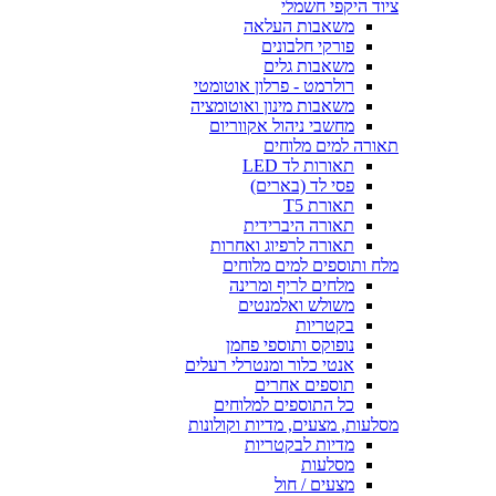
ציוד היקפי חשמלי
משאבות העלאה
פורקי חלבונים
משאבות גלים
רולרמט - פרלון אוטומטי
משאבות מינון ואוטומציה
מחשבי ניהול אקווריום
תאורה למים מלוחים
תאורות לד LED
פסי לד (בארים)
תאורת T5
תאורה היברידית
תאורה לרפיוג ואחרות
מלח ותוספים למים מלוחים
מלחים לריף ומרינה
משולש ואלמנטים
בקטריות
נופוקס ותוספי פחמן
אנטי כלור ומנטרלי רעלים
תוספים אחרים
כל התוספים למלוחים
מסלעות, מצעים, מדיות וקולונות
מדיות לבקטריות
מסלעות
מצעים / חול