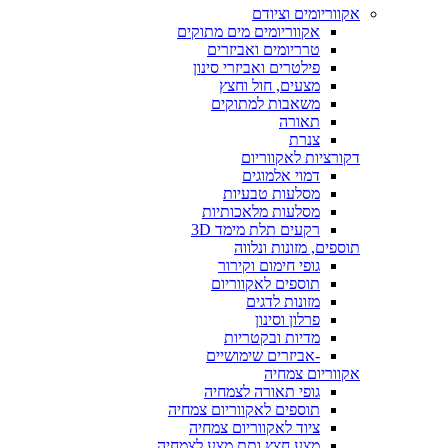
אקווריומים וציודם
אקווריומים מים מתוקים
טרריומים ואביזרים
פילטרים ואביזרי סינון
מצעים, חול וחצץ
משאבות למתוקים
תאורה
צנרת
דקורציות לאקווריום
דמוי אלמוגים
מסלעות טבעיות
מסלעות מלאכותיות
רקעים תלת מימד 3D
תוספים, מזונות ונלווה
גופי חימום וקירור
תוספים לאקווריום
מזונות לדגים
פרלון וסינון
מדיות ובקטריות
-אביזרים שימושיים
אקווריום צמחיה
גופי תאורה לצמחיה
תוספים לאקווריום צמחיה
ציוד לאקווריום צמחיה
מצע חצץ ותת מצע לצמחיה