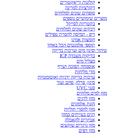
קולונות וריאקטורים
דקורציות למרינה
סופחים שונים למלוחים
מוצרים שימושיים נוספים
בקטריות לסייקל
דבקים שונים למלוחים
דיפ - תמיסה להסרת טפילים
חומצות אמינו
תוספי אלמנטים הכל באחד
טיהור וסינון מים וערכות בדיקה
בדיקות מעבדה ICP
מצליל מים
אוסמוזה הפוכה ושרף
מדי מליחות
ערכות בדיקה ידניות ואוטומטיות
סינון, פרלון, פחם ועוד
סנני UVC
מזון למים מלוחים
מזון לדגים
הזנת אלמוגים
מזון לחסרי חוליות
דגים בעייתים במזון
אביזרים להאכלה
מזון גרגרים שוקעים
מזון דפים