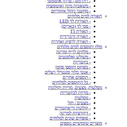
- רולרמט - פרלון אוטומטי
- משאבות מינון ואוטומציה
- מחשבי ניהול אקווריום
תאורה למים מלוחים
- תאורות לד LED
- פסי לד (בארים)
- תאורת T5
- תאורה היברידית
- תאורה לרפיוג ואחרות
מלח ותוספים למים מלוחים
- מלחים לריף ומרינה
- משולש ואלמנטים
- בקטריות
- נופוקס ותוספי פחמן
- אנטי כלור ומנטרלי רעלים
- תוספים אחרים
- כל התוספים למלוחים
מסלעות, מצעים, מדיות וקולונות
- מדיות לבקטריות
- מסלעות
- מצעים / חול
- קולונות וריאקטורים
- דקורציות למרינה
- סופחים שונים למלוחים
מוצרים שימושיים נוספים