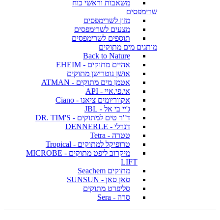
משאבות וראשי כוח
שרימפסים
מזון לשרימפסים
מצעים לשרימפסים
תוספים לשרימפסים
מותגים מים מתוקים
Back to Nature
אהיים מתוקים - EHEIM
אושן נוטרישן מתוקים
אטמן מים מתוקים - ATMAN
אי.פי.איי - API
אקווריומים ציאנו - Ciano
ג'יי בי אל - JBL
ד"ר טים למתוקים - DR. TIM'S
דנרלי - DENNERLE
טטרה - Tetra
טרופיקל למתוקים - Tropical
מיקרוב ליפט מתוקים - MICROBE
LIFT
מתוקים Seachem
סאן סאן - SUNSUN
סליפרט מתוקים
סרה - Sera