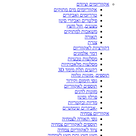
אקווריומים וציודם
אקווריומים מים מתוקים
טרריומים ואביזרים
פילטרים ואביזרי סינון
מצעים, חול וחצץ
משאבות למתוקים
תאורה
צנרת
דקורציות לאקווריום
דמוי אלמוגים
מסלעות טבעיות
מסלעות מלאכותיות
רקעים תלת מימד 3D
תוספים, מזונות ונלווה
גופי חימום וקירור
תוספים לאקווריום
מזונות לדגים
פרלון וסינון
מדיות ובקטריות
-אביזרים שימושיים
אקווריום צמחיה
גופי תאורה לצמחיה
תוספים לאקווריום צמחיה
ציוד לאקווריום צמחיה
מצע חצץ ותת מצע לצמחיה