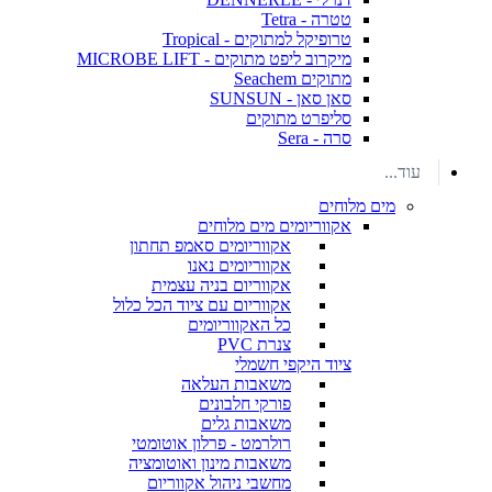
טטרה - Tetra
טרופיקל למתוקים - Tropical
מיקרוב ליפט מתוקים - MICROBE LIFT
מתוקים Seachem
סאן סאן - SUNSUN
סליפרט מתוקים
סרה - Sera
עוד...
מים מלוחים
אקווריומים מים מלוחים
אקווריומים סאמפ תחתון
אקווריומים נאנו
אקווריום בניה עצמית
אקווריום עם ציוד הכל כלול
כל האקווריומים
צנרת PVC
ציוד היקפי חשמלי
משאבות העלאה
פורקי חלבונים
משאבות גלים
רולרמט - פרלון אוטומטי
משאבות מינון ואוטומציה
מחשבי ניהול אקווריום