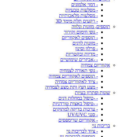
- דמוי אלמוגים
- מסלעות טבעיות
- מסלעות מלאכותיות
- רקעים תלת מימד 3D
תוספים, מזונות ונלווה
- גופי חימום וקירור
- תוספים לאקווריום
- מזונות לדגים
- פרלון וסינון
- מדיות ובקטריות
- -אביזרים שימושיים
אקווריום צמחיה
- גופי תאורה לצמחיה
- תוספים לאקווריום צמחיה
- ציוד לאקווריום צמחיה
- מצע חצץ ותת מצע לצמחיה
שונות ופתרון בעיות
- -טיפול במחלות דגים
- -טיפול באצות טורדניות
- ערכות בדיקה למתוקים
- סנני UV/UVC
- אקווריום שרימפסים
בריכות נוי
- ציוד לבריכות נוי
- תוספים לבריכות נוי