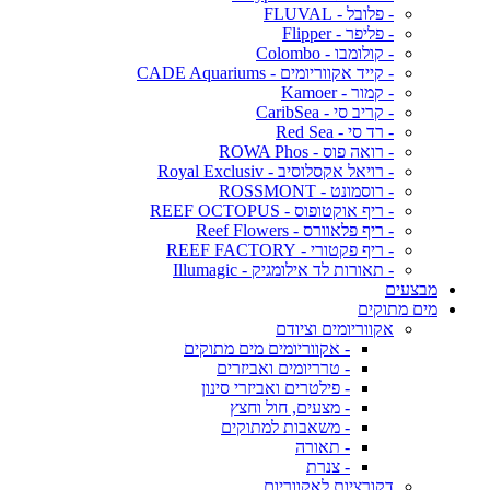
- פלובל - FLUVAL
- פליפר - Flipper
- קולומבו - Colombo
- קייד אקווריומים - CADE Aquariums
- קמור - Kamoer
- קריב סי - CaribSea
- רד סי - Red Sea
- רואה פוס - ROWA Phos
- רויאל אקסלוסיב - Royal Exclusiv
- רוסמונט - ROSSMONT
- ריף אוקטופוס - REEF OCTOPUS
- ריף פלאוורס - Reef Flowers
- ריף פקטורי - REEF FACTORY
- תאורות לד אילומגיק - Illumagic
מבצעים
מים מתוקים
אקווריומים וציודם
- אקווריומים מים מתוקים
- טרריומים ואביזרים
- פילטרים ואביזרי סינון
- מצעים, חול וחצץ
- משאבות למתוקים
- תאורה
- צנרת
דקורציות לאקווריום