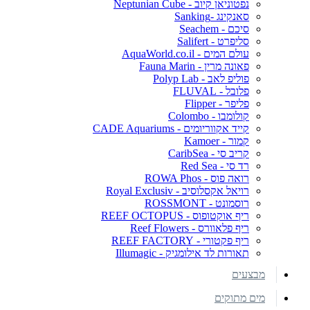
נפטוניאן קיוב - Neptunian Cube
סאנקינג -Sanking
סיכם - Seachem
סליפרט - Salifert
עולם המים - AquaWorld.co.il
פאונה מרין - Fauna Marin
פוליפ לאב - Polyp Lab
פלובל - FLUVAL
פליפר - Flipper
קולומבו - Colombo
קייד אקווריומים - CADE Aquariums
קמור - Kamoer
קריב סי - CaribSea
רד סי - Red Sea
רואה פוס - ROWA Phos
רויאל אקסלוסיב - Royal Exclusiv
רוסמונט - ROSSMONT
ריף אוקטופוס - REEF OCTOPUS
ריף פלאוורס - Reef Flowers
ריף פקטורי - REEF FACTORY
תאורות לד אילומגיק - Illumagic
מבצעים
מים מתוקים