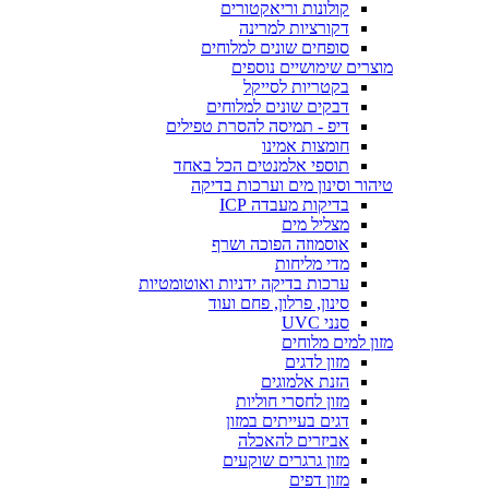
קולונות וריאקטורים
דקורציות למרינה
סופחים שונים למלוחים
מוצרים שימושיים נוספים
בקטריות לסייקל
דבקים שונים למלוחים
דיפ - תמיסה להסרת טפילים
חומצות אמינו
תוספי אלמנטים הכל באחד
טיהור וסינון מים וערכות בדיקה
בדיקות מעבדה ICP
מצליל מים
אוסמוזה הפוכה ושרף
מדי מליחות
ערכות בדיקה ידניות ואוטומטיות
סינון, פרלון, פחם ועוד
סנני UVC
מזון למים מלוחים
מזון לדגים
הזנת אלמוגים
מזון לחסרי חוליות
דגים בעייתים במזון
אביזרים להאכלה
מזון גרגרים שוקעים
מזון דפים