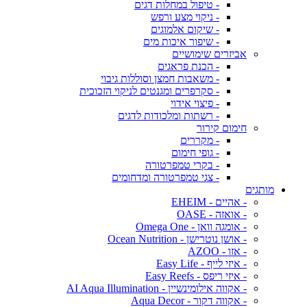
- טיפול במחלות דגים
- ניקוי מצע ורפש
- שיקום אלמוגים
- שיפור איכות מים
אביזרים שימושיים
- הכנת פראגים
- משאבות חמצן וסוללות גיבוי
- סקרפרים ומגנטים לניקוי הזכוכית
- פיצוי אידוי
- רשתות ומלכודות לדגים
חימום קירור
- מקררים
- גופי חימום
- בקרי טמפרטורה
- צגי טמפרטורה ומדחומים
מותגים
- אהיים - EHEIM
- אואזה - OASE
- אומגה וואן - Omega One
- אושן נוטרישן - Ocean Nutrition
- אזו - AZOO
- איזי לייף - Easy Life
- איזי ריפס - Easy Reefs
- אקווה אילומינשיין - AI Aqua Illumination
- אקווה דקור - Aqua Decor