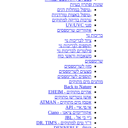
שונות ופתרון בעיות
-טיפול במחלות דגים
-טיפול באצות טורדניות
ערכות בדיקה למתוקים
סנני UV/UVC
אקווריום שרימפסים
בריכות נוי
ציוד לבריכות נוי
תוספים לבריכות נוי
פילטרים לבריכות נוי
משאבות וראשי כוח
שרימפסים
מזון לשרימפסים
מצעים לשרימפסים
תוספים לשרימפסים
מותגים מים מתוקים
Back to Nature
אהיים מתוקים - EHEIM
אושן נוטרישן מתוקים
אטמן מים מתוקים - ATMAN
אי.פי.איי - API
אקווריומים ציאנו - Ciano
ג'יי בי אל - JBL
ד"ר טים למתוקים - DR. TIM'S
דנרלי - DENNERLE