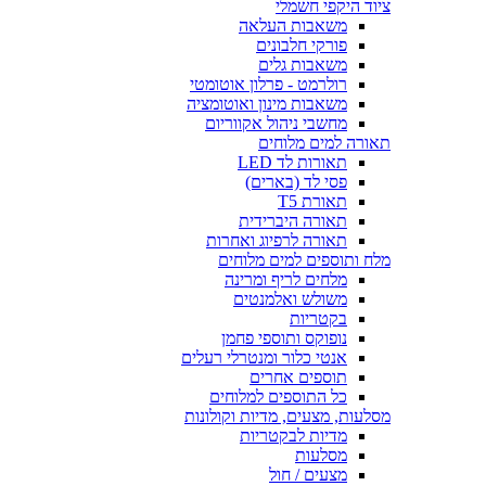
ציוד היקפי חשמלי
משאבות העלאה
פורקי חלבונים
משאבות גלים
רולרמט - פרלון אוטומטי
משאבות מינון ואוטומציה
מחשבי ניהול אקווריום
תאורה למים מלוחים
תאורות לד LED
פסי לד (בארים)
תאורת T5
תאורה היברידית
תאורה לרפיוג ואחרות
מלח ותוספים למים מלוחים
מלחים לריף ומרינה
משולש ואלמנטים
בקטריות
נופוקס ותוספי פחמן
אנטי כלור ומנטרלי רעלים
תוספים אחרים
כל התוספים למלוחים
מסלעות, מצעים, מדיות וקולונות
מדיות לבקטריות
מסלעות
מצעים / חול