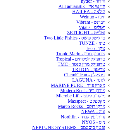
הידור - hydor
היי טי איי - ATI aquaristik
הילאה - HAILEA
וויניו - Weinuo
ויברנט - Vibrant
ויטליס - Vitalis
זטלייט - ZETLIGHT
טו ליטל פישס - Two Little Fishies
טונז - TUNZE
טקו - Teco
טרופיק מרין - Tropic Marin
טרופיקל למלוחים - Tropical
טרופיקל מרין סנטר - TMC
טריטון - TRITON
כימיקלין - ChemiClean
לגונה - LAGUNA
מארין פיור - MARINE PURE
מודרן ריף - Modern Reef
מיקרוב ליפט - Microbe Lift
מקספקט - Maxspect
מרקו רוקס - Marco Rocks
נווה - NEWA
נורת' פין קנדה - Northfin
ניוס - NYOS
נפטון סיסטמס - NEPTUNE SYSTEMS