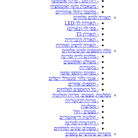
- רולרמט - פרלון אוטומטי
- משאבות מינון ואוטומציה
- מחשבי ניהול אקווריום
תאורה למים מלוחים
- תאורות לד LED
- פסי לד (בארים)
- תאורת T5
- תאורה היברידית
- תאורה לרפיוג ואחרות
מלח ותוספים למים מלוחים
- מלחים לריף ומרינה
- משולש ואלמנטים
- בקטריות
- נופוקס ותוספי פחמן
- אנטי כלור ומנטרלי רעלים
- תוספים אחרים
- כל התוספים למלוחים
מסלעות, מצעים, מדיות וקולונות
- מדיות לבקטריות
- מסלעות
- מצעים / חול
- קולונות וריאקטורים
- דקורציות למרינה
- סופחים שונים למלוחים
מוצרים שימושיים נוספים