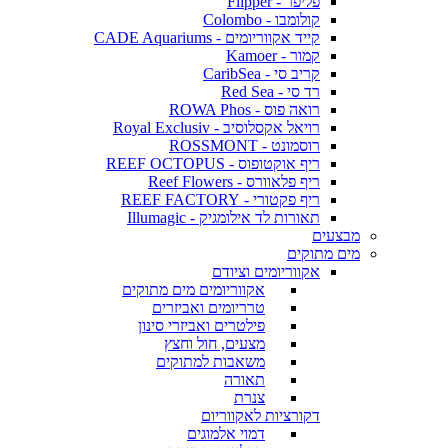
פליפר - Flipper
קולומבו - Colombo
קייד אקווריומים - CADE Aquariums
קמור - Kamoer
קריב סי - CaribSea
רד סי - Red Sea
רואה פוס - ROWA Phos
רויאל אקסלוסיב - Royal Exclusiv
רוסמונט - ROSSMONT
ריף אוקטופוס - REEF OCTOPUS
ריף פלאוורס - Reef Flowers
ריף פקטורי - REEF FACTORY
תאורות לד אילומגיק - Illumagic
מבצעים
מים מתוקים
אקווריומים וציודם
אקווריומים מים מתוקים
טרריומים ואביזרים
פילטרים ואביזרי סינון
מצעים, חול וחצץ
משאבות למתוקים
תאורה
צנרת
דקורציות לאקווריום
דמוי אלמוגים