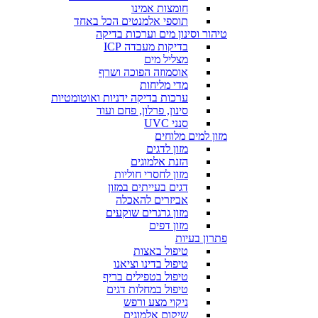
חומצות אמינו
תוספי אלמנטים הכל באחד
טיהור וסינון מים וערכות בדיקה
בדיקות מעבדה ICP
מצליל מים
אוסמוזה הפוכה ושרף
מדי מליחות
ערכות בדיקה ידניות ואוטומטיות
סינון, פרלון, פחם ועוד
סנני UVC
מזון למים מלוחים
מזון לדגים
הזנת אלמוגים
מזון לחסרי חוליות
דגים בעייתים במזון
אביזרים להאכלה
מזון גרגרים שוקעים
מזון דפים
פתרון בעיות
טיפול באצות
טיפול בדינו וציאנו
טיפול בטפילים בריף
טיפול במחלות דגים
ניקוי מצע ורפש
שיקום אלמוגים