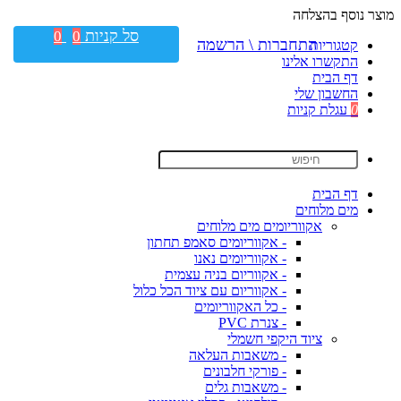
מוצר נוסף בהצלחה
סל קניות
0
0
התחברות \ הרשמה
קטגוריות
התקשרו אלינו
דף הבית
החשבון שלי
0
עגלת קניות
דף הבית
מים מלוחים
אקווריומים מים מלוחים
- אקווריומים סאמפ תחתון
- אקווריומים נאנו
- אקווריום בניה עצמית
- אקווריום עם ציוד הכל כלול
- כל האקווריומים
- צנרת PVC
ציוד היקפי חשמלי
- משאבות העלאה
- פורקי חלבונים
- משאבות גלים