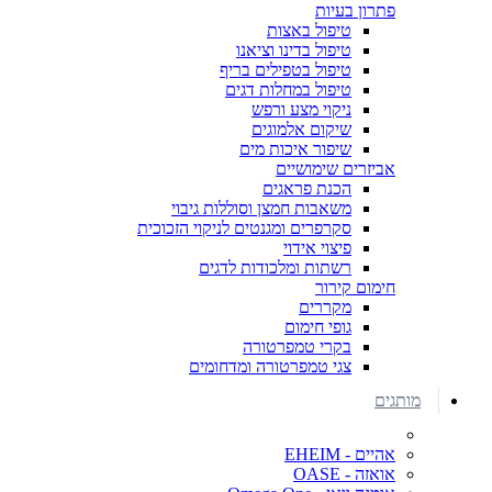
פתרון בעיות
טיפול באצות
טיפול בדינו וציאנו
טיפול בטפילים בריף
טיפול במחלות דגים
ניקוי מצע ורפש
שיקום אלמוגים
שיפור איכות מים
אביזרים שימושיים
הכנת פראגים
משאבות חמצן וסוללות גיבוי
סקרפרים ומגנטים לניקוי הזכוכית
פיצוי אידוי
רשתות ומלכודות לדגים
חימום קירור
מקררים
גופי חימום
בקרי טמפרטורה
צגי טמפרטורה ומדחומים
מותגים
אהיים - EHEIM
אואזה - OASE