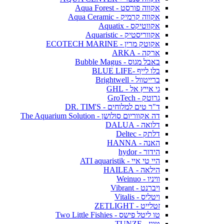
אקווה פורסט - Aqua Forest
אקווה קרמיק - Aqua Ceramic
אקווטיקס - Aquatix
אקווריסטיק - Aquaristic
אקוטק מרין - ECOTECH MARINE
ארקה - ARKA
באבל מגוס - Bubble Magus
בלו לייף -BLUE LIFE
ברייטוול - Brightwell
גי אייץ אל - GHL
גרוטק - GroTech
ד"ר טים למלוחים - DR. TIM'S
דה אקווריום סולושן - The Aquarium Solution
דלואה - DALUA
דלתק - Deltec
האנה - HANNA
הידור - hydor
היי טי איי - ATI aquaristik
הילאה - HAILEA
וויניו - Weinuo
ויברנט - Vibrant
ויטליס - Vitalis
זטלייט - ZETLIGHT
טו ליטל פישס - Two Little Fishies
טונז - TUNZE