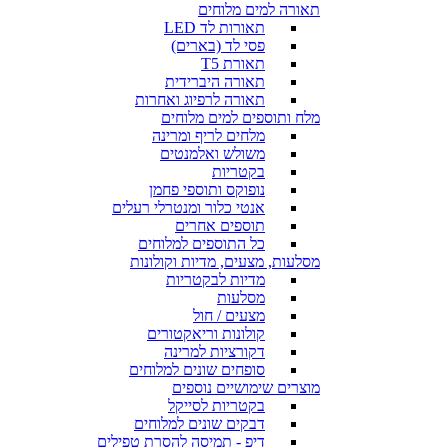
תאורה למים מלוחים
תאורות לד LED
פסי לד (בארים)
תאורת T5
תאורה היברידית
תאורה לרפיוג ואחרות
מלח ותוספים למים מלוחים
מלחים לריף ומרינה
משולש ואלמנטים
בקטריות
נופוקס ותוספי פחמן
אנטי כלור ומנטרלי רעלים
תוספים אחרים
כל התוספים למלוחים
מסלעות, מצעים, מדיות וקולונות
מדיות לבקטריות
מסלעות
מצעים / חול
קולונות וריאקטורים
דקורציות למרינה
סופחים שונים למלוחים
מוצרים שימושיים נוספים
בקטריות לסייקל
דבקים שונים למלוחים
דיפ - תמיסה להסרת טפילים