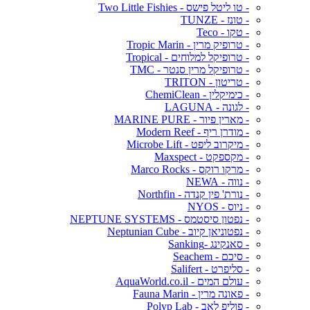
- טו ליטל פישס - Two Little Fishies
- טונז - TUNZE
- טקו - Teco
- טרופיק מרין - Tropic Marin
- טרופיקל למלוחים - Tropical
- טרופיקל מרין סנטר - TMC
- טריטון - TRITON
- כימיקלין - ChemiClean
- לגונה - LAGUNA
- מארין פיור - MARINE PURE
- מודרן ריף - Modern Reef
- מיקרוב ליפט - Microbe Lift
- מקספקט - Maxspect
- מרקו רוקס - Marco Rocks
- נווה - NEWA
- נורת' פין קנדה - Northfin
- ניוס - NYOS
- נפטון סיסטמס - NEPTUNE SYSTEMS
- נפטוניאן קיוב - Neptunian Cube
- סאנקינג -Sanking
- סיכם - Seachem
- סליפרט - Salifert
- עולם המים - AquaWorld.co.il
- פאונה מרין - Fauna Marin
- פוליפ לאב - Polyp Lab