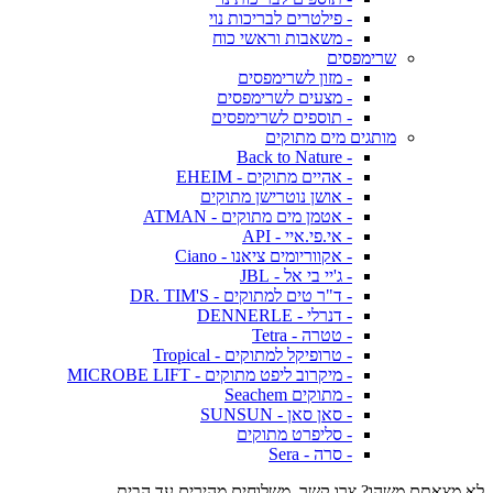
- פילטרים לבריכות נוי
- משאבות וראשי כוח
שרימפסים
- מזון לשרימפסים
- מצעים לשרימפסים
- תוספים לשרימפסים
מותגים מים מתוקים
- Back to Nature
- אהיים מתוקים - EHEIM
- אושן נוטרישן מתוקים
- אטמן מים מתוקים - ATMAN
- אי.פי.איי - API
- אקווריומים ציאנו - Ciano
- ג'יי בי אל - JBL
- ד"ר טים למתוקים - DR. TIM'S
- דנרלי - DENNERLE
- טטרה - Tetra
- טרופיקל למתוקים - Tropical
- מיקרוב ליפט מתוקים - MICROBE LIFT
- מתוקים Seachem
- סאן סאן - SUNSUN
- סליפרט מתוקים
- סרה - Sera
לא מצאתם משהו? צרו קשר. משלוחים מהירים עד הבית