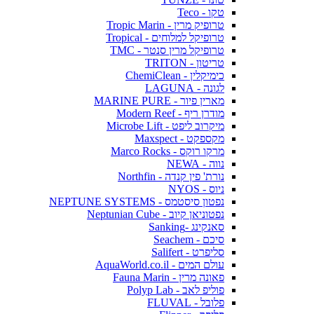
טקו - Teco
טרופיק מרין - Tropic Marin
טרופיקל למלוחים - Tropical
טרופיקל מרין סנטר - TMC
טריטון - TRITON
כימיקלין - ChemiClean
לגונה - LAGUNA
מארין פיור - MARINE PURE
מודרן ריף - Modern Reef
מיקרוב ליפט - Microbe Lift
מקספקט - Maxspect
מרקו רוקס - Marco Rocks
נווה - NEWA
נורת' פין קנדה - Northfin
ניוס - NYOS
נפטון סיסטמס - NEPTUNE SYSTEMS
נפטוניאן קיוב - Neptunian Cube
סאנקינג -Sanking
סיכם - Seachem
סליפרט - Salifert
עולם המים - AquaWorld.co.il
פאונה מרין - Fauna Marin
פוליפ לאב - Polyp Lab
פלובל - FLUVAL