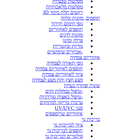
מסלעות טבעיות
מסלעות מלאכותיות
רקעים תלת מימד 3D
תוספים, מזונות ונלווה
גופי חימום וקירור
תוספים לאקווריום
מזונות לדגים
פרלון וסינון
מדיות ובקטריות
-אביזרים שימושיים
אקווריום צמחיה
גופי תאורה לצמחיה
תוספים לאקווריום צמחיה
ציוד לאקווריום צמחיה
מצע חצץ ותת מצע לצמחיה
שונות ופתרון בעיות
-טיפול במחלות דגים
-טיפול באצות טורדניות
ערכות בדיקה למתוקים
סנני UV/UVC
אקווריום שרימפסים
בריכות נוי
ציוד לבריכות נוי
תוספים לבריכות נוי
פילטרים לבריכות נוי