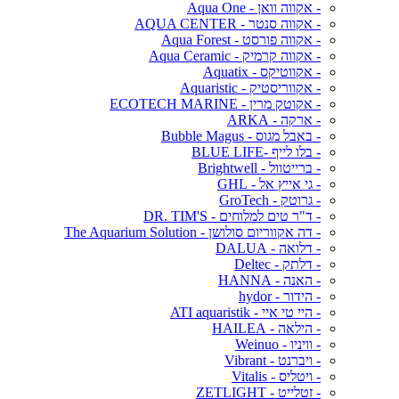
- אקווה וואן - Aqua One
- אקווה סנטר - AQUA CENTER
- אקווה פורסט - Aqua Forest
- אקווה קרמיק - Aqua Ceramic
- אקווטיקס - Aquatix
- אקווריסטיק - Aquaristic
- אקוטק מרין - ECOTECH MARINE
- ארקה - ARKA
- באבל מגוס - Bubble Magus
- בלו לייף -BLUE LIFE
- ברייטוול - Brightwell
- גי אייץ אל - GHL
- גרוטק - GroTech
- ד"ר טים למלוחים - DR. TIM'S
- דה אקווריום סולושן - The Aquarium Solution
- דלואה - DALUA
- דלתק - Deltec
- האנה - HANNA
- הידור - hydor
- היי טי איי - ATI aquaristik
- הילאה - HAILEA
- וויניו - Weinuo
- ויברנט - Vibrant
- ויטליס - Vitalis
- זטלייט - ZETLIGHT