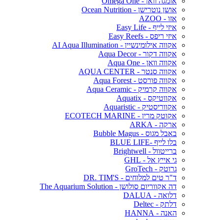
אומגה וואן - Omega One
אושן נוטרישן - Ocean Nutrition
אזו - AZOO
איזי לייף - Easy Life
איזי ריפס - Easy Reefs
אקווה אילומינשיין - AI Aqua Illumination
אקווה דקור - Aqua Decor
אקווה וואן - Aqua One
אקווה סנטר - AQUA CENTER
אקווה פורסט - Aqua Forest
אקווה קרמיק - Aqua Ceramic
אקווטיקס - Aquatix
אקווריסטיק - Aquaristic
אקוטק מרין - ECOTECH MARINE
ארקה - ARKA
באבל מגוס - Bubble Magus
בלו לייף -BLUE LIFE
ברייטוול - Brightwell
גי אייץ אל - GHL
גרוטק - GroTech
ד"ר טים למלוחים - DR. TIM'S
דה אקווריום סולושן - The Aquarium Solution
דלואה - DALUA
דלתק - Deltec
האנה - HANNA