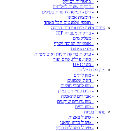
- בקטריות לסייקל
- דבקים שונים למלוחים
- דיפ - תמיסה להסרת טפילים
- חומצות אמינו
- תוספי אלמנטים הכל באחד
טיהור וסינון מים וערכות בדיקה
- בדיקות מעבדה ICP
- מצליל מים
- אוסמוזה הפוכה ושרף
- מדי מליחות
- ערכות בדיקה ידניות ואוטומטיות
- סינון, פרלון, פחם ועוד
- סנני UVC
מזון למים מלוחים
- מזון לדגים
- הזנת אלמוגים
- מזון לחסרי חוליות
- דגים בעייתים במזון
- אביזרים להאכלה
- מזון גרגרים שוקעים
- מזון דפים
פתרון בעיות
- טיפול באצות
- טיפול בדינו וציאנו
- טיפול בטפילים בריף