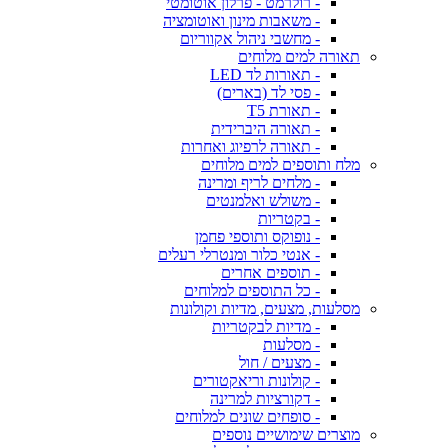
- רולרמט - פרלון אוטומטי
- משאבות מינון ואוטומציה
- מחשבי ניהול אקווריום
תאורה למים מלוחים
- תאורות לד LED
- פסי לד (בארים)
- תאורת T5
- תאורה היברידית
- תאורה לרפיוג ואחרות
מלח ותוספים למים מלוחים
- מלחים לריף ומרינה
- משולש ואלמנטים
- בקטריות
- נופוקס ותוספי פחמן
- אנטי כלור ומנטרלי רעלים
- תוספים אחרים
- כל התוספים למלוחים
מסלעות, מצעים, מדיות וקולונות
- מדיות לבקטריות
- מסלעות
- מצעים / חול
- קולונות וריאקטורים
- דקורציות למרינה
- סופחים שונים למלוחים
מוצרים שימושיים נוספים