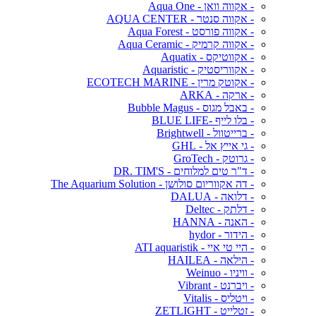
- אקווה וואן - Aqua One
- אקווה סנטר - AQUA CENTER
- אקווה פורסט - Aqua Forest
- אקווה קרמיק - Aqua Ceramic
- אקווטיקס - Aquatix
- אקווריסטיק - Aquaristic
- אקוטק מרין - ECOTECH MARINE
- ארקה - ARKA
- באבל מגוס - Bubble Magus
- בלו לייף -BLUE LIFE
- ברייטוול - Brightwell
- גי אייץ אל - GHL
- גרוטק - GroTech
- ד"ר טים למלוחים - DR. TIM'S
- דה אקווריום סולושן - The Aquarium Solution
- דלואה - DALUA
- דלתק - Deltec
- האנה - HANNA
- הידור - hydor
- היי טי איי - ATI aquaristik
- הילאה - HAILEA
- וויניו - Weinuo
- ויברנט - Vibrant
- ויטליס - Vitalis
- זטלייט - ZETLIGHT