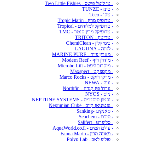
- טו ליטל פישס - Two Little Fishies
- טונז - TUNZE
- טקו - Teco
- טרופיק מרין - Tropic Marin
- טרופיקל למלוחים - Tropical
- טרופיקל מרין סנטר - TMC
- טריטון - TRITON
- כימיקלין - ChemiClean
- לגונה - LAGUNA
- מארין פיור - MARINE PURE
- מודרן ריף - Modern Reef
- מיקרוב ליפט - Microbe Lift
- מקספקט - Maxspect
- מרקו רוקס - Marco Rocks
- נווה - NEWA
- נורת' פין קנדה - Northfin
- ניוס - NYOS
- נפטון סיסטמס - NEPTUNE SYSTEMS
- נפטוניאן קיוב - Neptunian Cube
- סאנקינג -Sanking
- סיכם - Seachem
- סליפרט - Salifert
- עולם המים - AquaWorld.co.il
- פאונה מרין - Fauna Marin
- פוליפ לאב - Polyp Lab