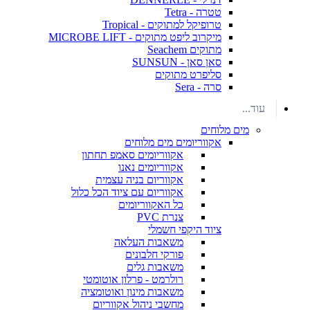
טטרה - Tetra
טרופיקל למתוקים - Tropical
מיקרוב ליפט מתוקים - MICROBE LIFT
מתוקים Seachem
סאן סאן - SUNSUN
סליפרט מתוקים
סרה - Sera
עוד...
מים מלוחים
אקווריומים מים מלוחים
אקווריומים סאמפ תחתון
אקווריומים נאנו
אקווריום בניה עצמית
אקווריום עם ציוד הכל כלול
כל האקווריומים
צנרת PVC
ציוד היקפי חשמלי
משאבות העלאה
פורקי חלבונים
משאבות גלים
רולרמט - פרלון אוטומטי
משאבות מינון ואוטומציה
מחשבי ניהול אקווריום