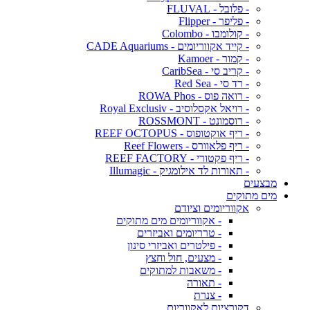
- פלובל - FLUVAL
- פליפר - Flipper
- קולומבו - Colombo
- קייד אקווריומים - CADE Aquariums
- קמור - Kamoer
- קריב סי - CaribSea
- רד סי - Red Sea
- רואה פוס - ROWA Phos
- רויאל אקסלוסיב - Royal Exclusiv
- רוסמונט - ROSSMONT
- ריף אוקטופוס - REEF OCTOPUS
- ריף פלאוורס - Reef Flowers
- ריף פקטורי - REEF FACTORY
- תאורות לד אילומגיק - Illumagic
מבצעים
מים מתוקים
אקווריומים וציודם
- אקווריומים מים מתוקים
- טרריומים ואביזרים
- פילטרים ואביזרי סינון
- מצעים, חול וחצץ
- משאבות למתוקים
- תאורה
- צנרת
דקורציות לאקווריום