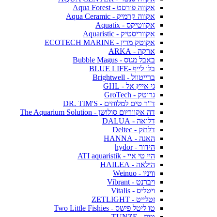
אקווה פורסט - Aqua Forest
אקווה קרמיק - Aqua Ceramic
אקווטיקס - Aquatix
אקווריסטיק - Aquaristic
אקוטק מרין - ECOTECH MARINE
ארקה - ARKA
באבל מגוס - Bubble Magus
בלו לייף -BLUE LIFE
ברייטוול - Brightwell
גי אייץ אל - GHL
גרוטק - GroTech
ד"ר טים למלוחים - DR. TIM'S
דה אקווריום סולושן - The Aquarium Solution
דלואה - DALUA
דלתק - Deltec
האנה - HANNA
הידור - hydor
היי טי איי - ATI aquaristik
הילאה - HAILEA
וויניו - Weinuo
ויברנט - Vibrant
ויטליס - Vitalis
זטלייט - ZETLIGHT
טו ליטל פישס - Two Little Fishies
טונז - TUNZE