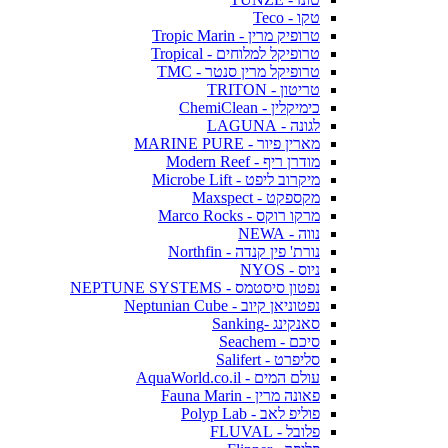
טקו - Teco
טרופיק מרין - Tropic Marin
טרופיקל למלוחים - Tropical
טרופיקל מרין סנטר - TMC
טריטון - TRITON
כימיקלין - ChemiClean
לגונה - LAGUNA
מארין פיור - MARINE PURE
מודרן ריף - Modern Reef
מיקרוב ליפט - Microbe Lift
מקספקט - Maxspect
מרקו רוקס - Marco Rocks
נווה - NEWA
נורת' פין קנדה - Northfin
ניוס - NYOS
נפטון סיסטמס - NEPTUNE SYSTEMS
נפטוניאן קיוב - Neptunian Cube
סאנקינג -Sanking
סיכם - Seachem
סליפרט - Salifert
עולם המים - AquaWorld.co.il
פאונה מרין - Fauna Marin
פוליפ לאב - Polyp Lab
פלובל - FLUVAL