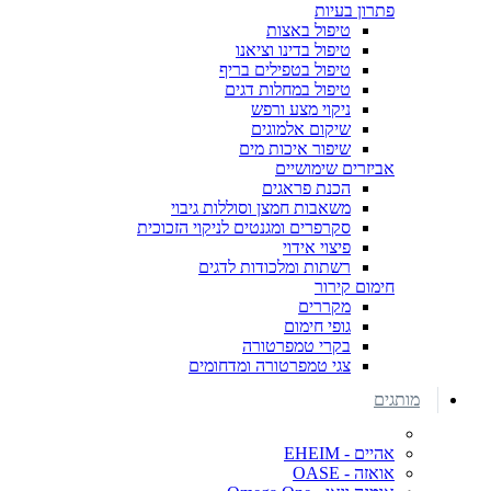
פתרון בעיות
טיפול באצות
טיפול בדינו וציאנו
טיפול בטפילים בריף
טיפול במחלות דגים
ניקוי מצע ורפש
שיקום אלמוגים
שיפור איכות מים
אביזרים שימושיים
הכנת פראגים
משאבות חמצן וסוללות גיבוי
סקרפרים ומגנטים לניקוי הזכוכית
פיצוי אידוי
רשתות ומלכודות לדגים
חימום קירור
מקררים
גופי חימום
בקרי טמפרטורה
צגי טמפרטורה ומדחומים
מותגים
אהיים - EHEIM
אואזה - OASE