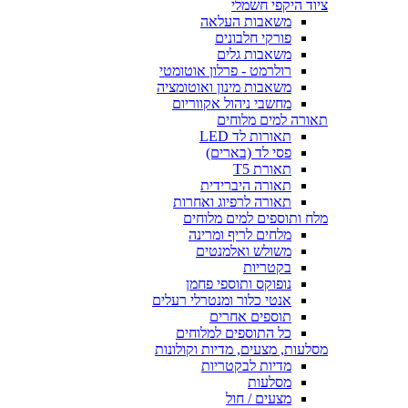
ציוד היקפי חשמלי
משאבות העלאה
פורקי חלבונים
משאבות גלים
רולרמט - פרלון אוטומטי
משאבות מינון ואוטומציה
מחשבי ניהול אקווריום
תאורה למים מלוחים
תאורות לד LED
פסי לד (בארים)
תאורת T5
תאורה היברידית
תאורה לרפיוג ואחרות
מלח ותוספים למים מלוחים
מלחים לריף ומרינה
משולש ואלמנטים
בקטריות
נופוקס ותוספי פחמן
אנטי כלור ומנטרלי רעלים
תוספים אחרים
כל התוספים למלוחים
מסלעות, מצעים, מדיות וקולונות
מדיות לבקטריות
מסלעות
מצעים / חול