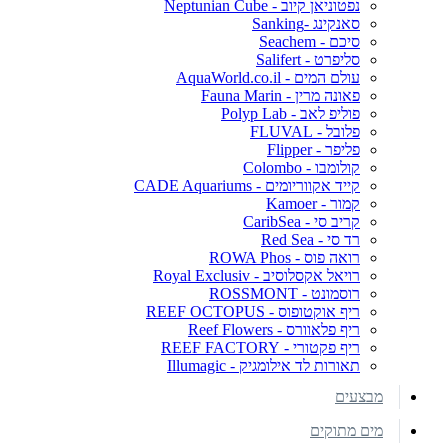
נפטוניאן קיוב - Neptunian Cube
סאנקינג -Sanking
סיכם - Seachem
סליפרט - Salifert
עולם המים - AquaWorld.co.il
פאונה מרין - Fauna Marin
פוליפ לאב - Polyp Lab
פלובל - FLUVAL
פליפר - Flipper
קולומבו - Colombo
קייד אקווריומים - CADE Aquariums
קמור - Kamoer
קריב סי - CaribSea
רד סי - Red Sea
רואה פוס - ROWA Phos
רויאל אקסלוסיב - Royal Exclusiv
רוסמונט - ROSSMONT
ריף אוקטופוס - REEF OCTOPUS
ריף פלאוורס - Reef Flowers
ריף פקטורי - REEF FACTORY
תאורות לד אילומגיק - Illumagic
מבצעים
מים מתוקים