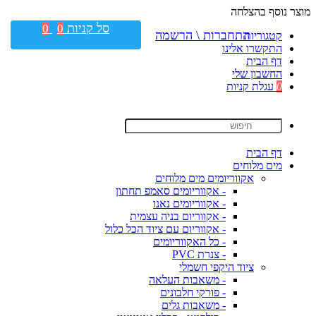
מוצר נוסף בהצלחה
סל קניות
0
0
התחברות \ הרשמה
קטגוריות
התקשרו אלינו
דף הבית
החשבון שלי
0
עגלת קניות
דף הבית
מים מלוחים
אקווריומים מים מלוחים
- אקווריומים סאמפ תחתון
- אקווריומים נאנו
- אקווריום בניה עצמית
- אקווריום עם ציוד הכל כלול
- כל האקווריומים
- צנרת PVC
ציוד היקפי חשמלי
- משאבות העלאה
- פורקי חלבונים
- משאבות גלים