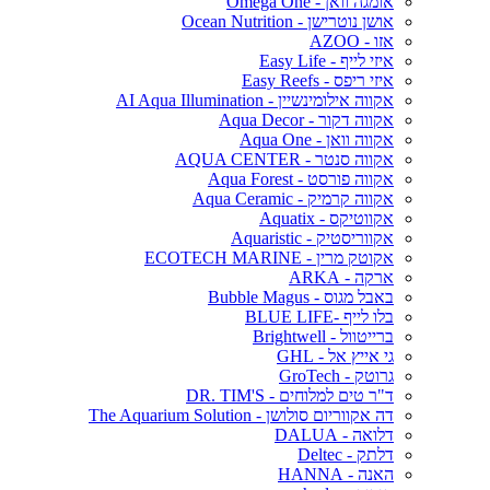
אומגה וואן - Omega One
אושן נוטרישן - Ocean Nutrition
אזו - AZOO
איזי לייף - Easy Life
איזי ריפס - Easy Reefs
אקווה אילומינשיין - AI Aqua Illumination
אקווה דקור - Aqua Decor
אקווה וואן - Aqua One
אקווה סנטר - AQUA CENTER
אקווה פורסט - Aqua Forest
אקווה קרמיק - Aqua Ceramic
אקווטיקס - Aquatix
אקווריסטיק - Aquaristic
אקוטק מרין - ECOTECH MARINE
ארקה - ARKA
באבל מגוס - Bubble Magus
בלו לייף -BLUE LIFE
ברייטוול - Brightwell
גי אייץ אל - GHL
גרוטק - GroTech
ד"ר טים למלוחים - DR. TIM'S
דה אקווריום סולושן - The Aquarium Solution
דלואה - DALUA
דלתק - Deltec
האנה - HANNA