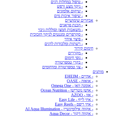
- טיפול במחלות דגים
- ניקוי מצע ורפש
- שיקום אלמוגים
- שיפור איכות מים
אביזרים שימושיים
- הכנת פראגים
- משאבות חמצן וסוללות גיבוי
- סקרפרים ומגנטים לניקוי הזכוכית
- פיצוי אידוי
- רשתות ומלכודות לדגים
חימום קירור
- מקררים
- גופי חימום
- בקרי טמפרטורה
- צגי טמפרטורה ומדחומים
מותגים
- אהיים - EHEIM
- אואזה - OASE
- אומגה וואן - Omega One
- אושן נוטרישן - Ocean Nutrition
- אזו - AZOO
- איזי לייף - Easy Life
- איזי ריפס - Easy Reefs
- אקווה אילומינשיין - AI Aqua Illumination
- אקווה דקור - Aqua Decor