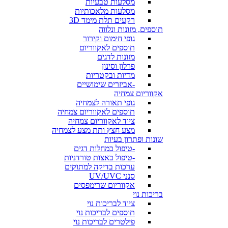
מסלעות טבעיות
מסלעות מלאכותיות
רקעים תלת מימד 3D
תוספים, מזונות ונלווה
גופי חימום וקירור
תוספים לאקווריום
מזונות לדגים
פרלון וסינון
מדיות ובקטריות
-אביזרים שימושיים
אקווריום צמחיה
גופי תאורה לצמחיה
תוספים לאקווריום צמחיה
ציוד לאקווריום צמחיה
מצע חצץ ותת מצע לצמחיה
שונות ופתרון בעיות
-טיפול במחלות דגים
-טיפול באצות טורדניות
ערכות בדיקה למתוקים
סנני UV/UVC
אקווריום שרימפסים
בריכות נוי
ציוד לבריכות נוי
תוספים לבריכות נוי
פילטרים לבריכות נוי