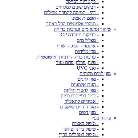
- בקטריות לסייקל
- דבקים שונים למלוחים
- דיפ - תמיסה להסרת טפילים
- חומצות אמינו
- תוספי אלמנטים הכל באחד
טיהור וסינון מים וערכות בדיקה
- בדיקות מעבדה ICP
- מצליל מים
- אוסמוזה הפוכה ושרף
- מדי מליחות
- ערכות בדיקה ידניות ואוטומטיות
- סינון, פרלון, פחם ועוד
- סנני UVC
מזון למים מלוחים
- מזון לדגים
- הזנת אלמוגים
- מזון לחסרי חוליות
- דגים בעייתים במזון
- אביזרים להאכלה
- מזון גרגרים שוקעים
- מזון דפים
פתרון בעיות
- טיפול באצות
- טיפול בדינו וציאנו
- טיפול בטפילים בריף