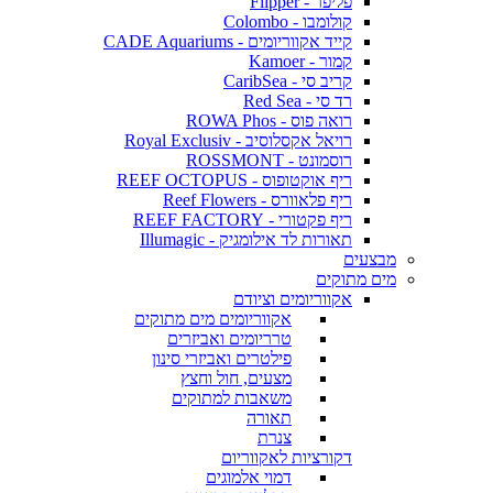
פליפר - Flipper
קולומבו - Colombo
קייד אקווריומים - CADE Aquariums
קמור - Kamoer
קריב סי - CaribSea
רד סי - Red Sea
רואה פוס - ROWA Phos
רויאל אקסלוסיב - Royal Exclusiv
רוסמונט - ROSSMONT
ריף אוקטופוס - REEF OCTOPUS
ריף פלאוורס - Reef Flowers
ריף פקטורי - REEF FACTORY
תאורות לד אילומגיק - Illumagic
מבצעים
מים מתוקים
אקווריומים וציודם
אקווריומים מים מתוקים
טרריומים ואביזרים
פילטרים ואביזרי סינון
מצעים, חול וחצץ
משאבות למתוקים
תאורה
צנרת
דקורציות לאקווריום
דמוי אלמוגים