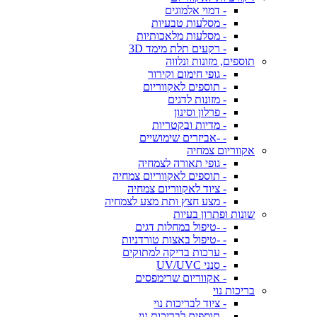
- דמוי אלמוגים
- מסלעות טבעיות
- מסלעות מלאכותיות
- רקעים תלת מימד 3D
תוספים, מזונות ונלווה
- גופי חימום וקירור
- תוספים לאקווריום
- מזונות לדגים
- פרלון וסינון
- מדיות ובקטריות
- -אביזרים שימושיים
אקווריום צמחיה
- גופי תאורה לצמחיה
- תוספים לאקווריום צמחיה
- ציוד לאקווריום צמחיה
- מצע חצץ ותת מצע לצמחיה
שונות ופתרון בעיות
- -טיפול במחלות דגים
- -טיפול באצות טורדניות
- ערכות בדיקה למתוקים
- סנני UV/UVC
- אקווריום שרימפסים
בריכות נוי
- ציוד לבריכות נוי
- תוספים לבריכות נוי