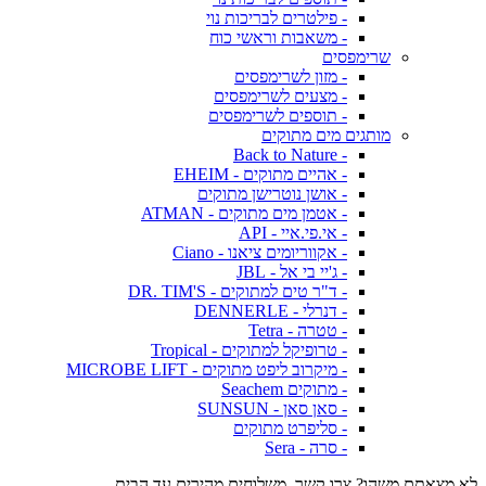
- פילטרים לבריכות נוי
- משאבות וראשי כוח
שרימפסים
- מזון לשרימפסים
- מצעים לשרימפסים
- תוספים לשרימפסים
מותגים מים מתוקים
- Back to Nature
- אהיים מתוקים - EHEIM
- אושן נוטרישן מתוקים
- אטמן מים מתוקים - ATMAN
- אי.פי.איי - API
- אקווריומים ציאנו - Ciano
- ג'יי בי אל - JBL
- ד"ר טים למתוקים - DR. TIM'S
- דנרלי - DENNERLE
- טטרה - Tetra
- טרופיקל למתוקים - Tropical
- מיקרוב ליפט מתוקים - MICROBE LIFT
- מתוקים Seachem
- סאן סאן - SUNSUN
- סליפרט מתוקים
- סרה - Sera
לא מצאתם משהו? צרו קשר. משלוחים מהירים עד הבית