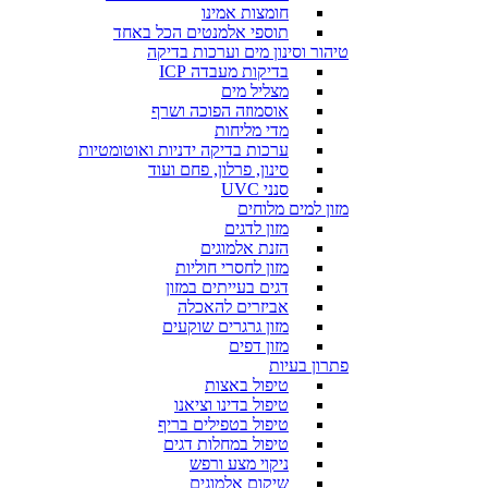
חומצות אמינו
תוספי אלמנטים הכל באחד
טיהור וסינון מים וערכות בדיקה
בדיקות מעבדה ICP
מצליל מים
אוסמוזה הפוכה ושרף
מדי מליחות
ערכות בדיקה ידניות ואוטומטיות
סינון, פרלון, פחם ועוד
סנני UVC
מזון למים מלוחים
מזון לדגים
הזנת אלמוגים
מזון לחסרי חוליות
דגים בעייתים במזון
אביזרים להאכלה
מזון גרגרים שוקעים
מזון דפים
פתרון בעיות
טיפול באצות
טיפול בדינו וציאנו
טיפול בטפילים בריף
טיפול במחלות דגים
ניקוי מצע ורפש
שיקום אלמוגים