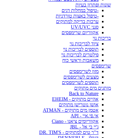
שונות ופתרון בעיות
-טיפול במחלות דגים
-טיפול באצות טורדניות
ערכות בדיקה למתוקים
סנני UV/UVC
אקווריום שרימפסים
בריכות נוי
ציוד לבריכות נוי
תוספים לבריכות נוי
פילטרים לבריכות נוי
משאבות וראשי כוח
שרימפסים
מזון לשרימפסים
מצעים לשרימפסים
תוספים לשרימפסים
מותגים מים מתוקים
Back to Nature
אהיים מתוקים - EHEIM
אושן נוטרישן מתוקים
אטמן מים מתוקים - ATMAN
אי.פי.איי - API
אקווריומים ציאנו - Ciano
ג'יי בי אל - JBL
ד"ר טים למתוקים - DR. TIM'S
דנרלי - DENNERLE