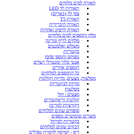
תאורה למים מלוחים
תאורות לד LED
פסי לד (בארים)
תאורת T5
תאורה היברידית
תאורה לרפיוג ואחרות
מלח ותוספים למים מלוחים
מלחים לריף ומרינה
משולש ואלמנטים
בקטריות
נופוקס ותוספי פחמן
אנטי כלור ומנטרלי רעלים
תוספים אחרים
כל התוספים למלוחים
מסלעות, מצעים, מדיות וקולונות
מדיות לבקטריות
מסלעות
מצעים / חול
קולונות וריאקטורים
דקורציות למרינה
סופחים שונים למלוחים
מוצרים שימושיים נוספים
בקטריות לסייקל
דבקים שונים למלוחים
דיפ - תמיסה להסרת טפילים