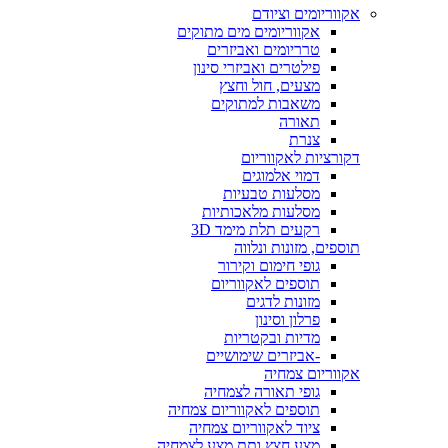
אקווריומים וציודם
אקווריומים מים מתוקים
טרריומים ואביזרים
פילטרים ואביזרי סינון
מצעים, חול וחצץ
משאבות למתוקים
תאורה
צנרת
דקורציות לאקווריום
דמוי אלמוגים
מסלעות טבעיות
מסלעות מלאכותיות
רקעים תלת מימד 3D
תוספים, מזונות ונלווה
גופי חימום וקירור
תוספים לאקווריום
מזונות לדגים
פרלון וסינון
מדיות ובקטריות
-אביזרים שימושיים
אקווריום צמחיה
גופי תאורה לצמחיה
תוספים לאקווריום צמחיה
ציוד לאקווריום צמחיה
מצע חצץ ותת מצע לצמחיה