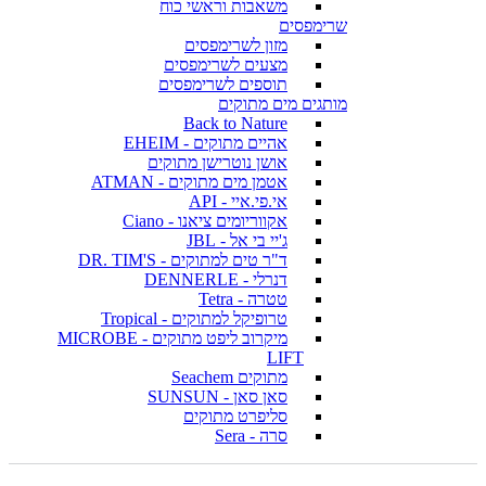
משאבות וראשי כוח
שרימפסים
מזון לשרימפסים
מצעים לשרימפסים
תוספים לשרימפסים
מותגים מים מתוקים
Back to Nature
אהיים מתוקים - EHEIM
אושן נוטרישן מתוקים
אטמן מים מתוקים - ATMAN
אי.פי.איי - API
אקווריומים ציאנו - Ciano
ג'יי בי אל - JBL
ד"ר טים למתוקים - DR. TIM'S
דנרלי - DENNERLE
טטרה - Tetra
טרופיקל למתוקים - Tropical
מיקרוב ליפט מתוקים - MICROBE
LIFT
מתוקים Seachem
סאן סאן - SUNSUN
סליפרט מתוקים
סרה - Sera