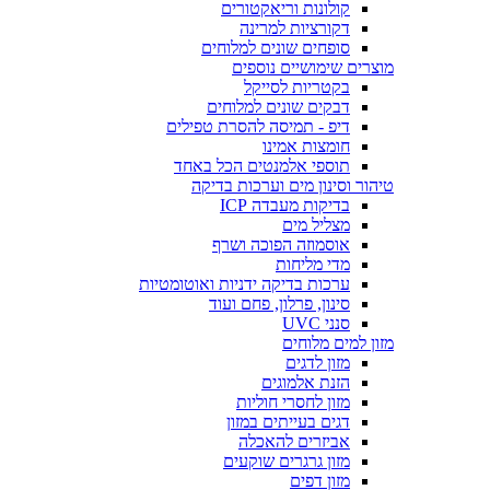
קולונות וריאקטורים
דקורציות למרינה
סופחים שונים למלוחים
מוצרים שימושיים נוספים
בקטריות לסייקל
דבקים שונים למלוחים
דיפ - תמיסה להסרת טפילים
חומצות אמינו
תוספי אלמנטים הכל באחד
טיהור וסינון מים וערכות בדיקה
בדיקות מעבדה ICP
מצליל מים
אוסמוזה הפוכה ושרף
מדי מליחות
ערכות בדיקה ידניות ואוטומטיות
סינון, פרלון, פחם ועוד
סנני UVC
מזון למים מלוחים
מזון לדגים
הזנת אלמוגים
מזון לחסרי חוליות
דגים בעייתים במזון
אביזרים להאכלה
מזון גרגרים שוקעים
מזון דפים