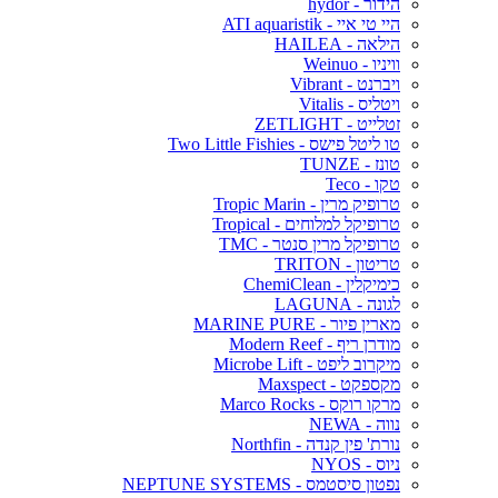
הידור - hydor
היי טי איי - ATI aquaristik
הילאה - HAILEA
וויניו - Weinuo
ויברנט - Vibrant
ויטליס - Vitalis
זטלייט - ZETLIGHT
טו ליטל פישס - Two Little Fishies
טונז - TUNZE
טקו - Teco
טרופיק מרין - Tropic Marin
טרופיקל למלוחים - Tropical
טרופיקל מרין סנטר - TMC
טריטון - TRITON
כימיקלין - ChemiClean
לגונה - LAGUNA
מארין פיור - MARINE PURE
מודרן ריף - Modern Reef
מיקרוב ליפט - Microbe Lift
מקספקט - Maxspect
מרקו רוקס - Marco Rocks
נווה - NEWA
נורת' פין קנדה - Northfin
ניוס - NYOS
נפטון סיסטמס - NEPTUNE SYSTEMS