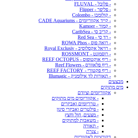
- פלובל - FLUVAL
- פליפר - Flipper
- קולומבו - Colombo
- קייד אקווריומים - CADE Aquariums
- קמור - Kamoer
- קריב סי - CaribSea
- רד סי - Red Sea
- רואה פוס - ROWA Phos
- רויאל אקסלוסיב - Royal Exclusiv
- רוסמונט - ROSSMONT
- ריף אוקטופוס - REEF OCTOPUS
- ריף פלאוורס - Reef Flowers
- ריף פקטורי - REEF FACTORY
- תאורות לד אילומגיק - Illumagic
מבצעים
מים מתוקים
אקווריומים וציודם
- אקווריומים מים מתוקים
- טרריומים ואביזרים
- פילטרים ואביזרי סינון
- מצעים, חול וחצץ
- משאבות למתוקים
- תאורה
- צנרת
דקורציות לאקווריום