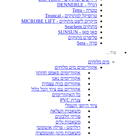
דנרלי - DENNERLE
טטרה - Tetra
טרופיקל למתוקים - Tropical
מיקרוב ליפט מתוקים - MICROBE LIFT
מתוקים Seachem
סאן סאן - SUNSUN
סליפרט מתוקים
סרה - Sera
עוד...
מים מלוחים
אקווריומים מים מלוחים
אקווריומים סאמפ תחתון
אקווריומים נאנו
אקווריום בניה עצמית
אקווריום עם ציוד הכל כלול
כל האקווריומים
צנרת PVC
ציוד היקפי חשמלי
משאבות העלאה
פורקי חלבונים
משאבות גלים
רולרמט - פרלון אוטומטי
משאבות מינון ואוטומציה