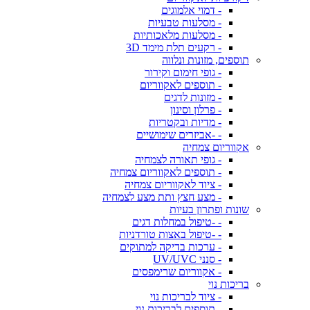
- דמוי אלמוגים
- מסלעות טבעיות
- מסלעות מלאכותיות
- רקעים תלת מימד 3D
תוספים, מזונות ונלווה
- גופי חימום וקירור
- תוספים לאקווריום
- מזונות לדגים
- פרלון וסינון
- מדיות ובקטריות
- -אביזרים שימושיים
אקווריום צמחיה
- גופי תאורה לצמחיה
- תוספים לאקווריום צמחיה
- ציוד לאקווריום צמחיה
- מצע חצץ ותת מצע לצמחיה
שונות ופתרון בעיות
- -טיפול במחלות דגים
- -טיפול באצות טורדניות
- ערכות בדיקה למתוקים
- סנני UV/UVC
- אקווריום שרימפסים
בריכות נוי
- ציוד לבריכות נוי
- תוספים לבריכות נוי