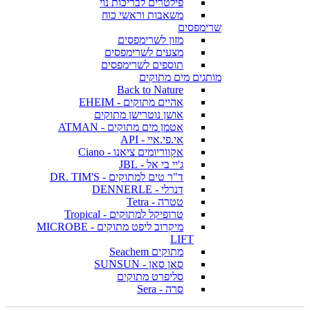
פילטרים לבריכות נוי
משאבות וראשי כוח
שרימפסים
מזון לשרימפסים
מצעים לשרימפסים
תוספים לשרימפסים
מותגים מים מתוקים
Back to Nature
אהיים מתוקים - EHEIM
אושן נוטרישן מתוקים
אטמן מים מתוקים - ATMAN
אי.פי.איי - API
אקווריומים ציאנו - Ciano
ג'יי בי אל - JBL
ד"ר טים למתוקים - DR. TIM'S
דנרלי - DENNERLE
טטרה - Tetra
טרופיקל למתוקים - Tropical
מיקרוב ליפט מתוקים - MICROBE
LIFT
מתוקים Seachem
סאן סאן - SUNSUN
סליפרט מתוקים
סרה - Sera