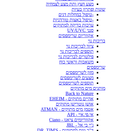
מצע חצץ ותת מצע לצמחיה
שונות ופתרון בעיות
-טיפול במחלות דגים
-טיפול באצות טורדניות
ערכות בדיקה למתוקים
סנני UV/UVC
אקווריום שרימפסים
בריכות נוי
ציוד לבריכות נוי
תוספים לבריכות נוי
פילטרים לבריכות נוי
משאבות וראשי כוח
שרימפסים
מזון לשרימפסים
מצעים לשרימפסים
תוספים לשרימפסים
מותגים מים מתוקים
Back to Nature
אהיים מתוקים - EHEIM
אושן נוטרישן מתוקים
אטמן מים מתוקים - ATMAN
אי.פי.איי - API
אקווריומים ציאנו - Ciano
ג'יי בי אל - JBL
ד"ר טים למתוקים - DR. TIM'S