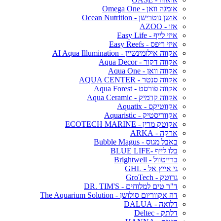
אומגה וואן - Omega One
אושן נוטרישן - Ocean Nutrition
אזו - AZOO
איזי לייף - Easy Life
איזי ריפס - Easy Reefs
אקווה אילומינשיין - AI Aqua Illumination
אקווה דקור - Aqua Decor
אקווה וואן - Aqua One
אקווה סנטר - AQUA CENTER
אקווה פורסט - Aqua Forest
אקווה קרמיק - Aqua Ceramic
אקווטיקס - Aquatix
אקווריסטיק - Aquaristic
אקוטק מרין - ECOTECH MARINE
ארקה - ARKA
באבל מגוס - Bubble Magus
בלו לייף -BLUE LIFE
ברייטוול - Brightwell
גי אייץ אל - GHL
גרוטק - GroTech
ד"ר טים למלוחים - DR. TIM'S
דה אקווריום סולושן - The Aquarium Solution
דלואה - DALUA
דלתק - Deltec