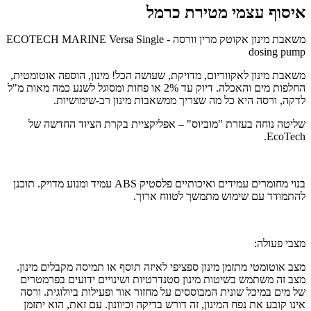
איסוף עצמי מטירת כרמל
משאבת מינון אקוטק מרין וורסה - ECOTECH MARINE Versa Single
dosing pump
משאבת מינון לאקווריום, מדויקת, שעושה הכל!
מ
ינון, הוספה אוטומטית,
החלפות מים והאכלה. דיוק עד 2% או פחות ומסוגל לשנע כמה מאות מ"ל
לדקה, ורסה היא כל מה שצריך ממשאבות מינון רב-שימושיות.
שליטה נוחה בעזרת "מוביוס" – אפליקציית בקרת הציוד החדשה של
EcoTech.
בנוי מחומרים עמידים ואיכותיים פלסטיק ABS עמיד ומנוע מדויק. תוכנן
להתמודד עם שימוש מתמשך לטווח ארוך.
מצבי פעולה:
מצב אוטומטי מתזמן מינון ספציפי לאיזה תוסף או תמיסה מקבלים מינון.
מצב זה משתמש בשיטות מינון סטנדרטיות ושינויים ידועים בפרמטרים
של מים במיכל שונית המבוססים על מחזור אור ופעילות ביולוגית. ורסה
אינו קובע את נפח המינון, זה דורש בדיקה וכיוונון. עם זאת, הוא יתזמן