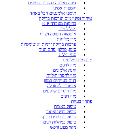
דיפ - תמיסה להסרת טפילים
חומצות אמינו
תוספי אלמנטים הכל באחד
טיהור וסינון מים וערכות בדיקה
בדיקות מעבדה ICP
מצליל מים
אוסמוזה הפוכה ושרף
מדי מליחות
ערכות בדיקה ידניות ואוטומטיות
סינון, פרלון, פחם ועוד
סנני UVC
מזון למים מלוחים
מזון לדגים
הזנת אלמוגים
מזון לחסרי חוליות
דגים בעייתים במזון
אביזרים להאכלה
מזון גרגרים שוקעים
מזון דפים
פתרון בעיות
טיפול באצות
טיפול בדינו וציאנו
טיפול בטפילים בריף
טיפול במחלות דגים
ניקוי מצע ורפש