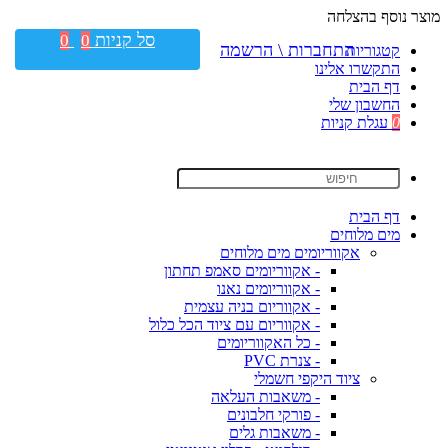
מוצר נוסף בהצלחה
סל קניות
0
0
התחברות \ הרשמה
קטגוריות
התקשרו אלינו
דף הבית
החשבון שלי
0
עגלת קניות
דף הבית
מים מלוחים
אקווריומים מים מלוחים
- אקווריומים סאמפ תחתון
- אקווריומים נאנו
- אקווריום בניה עצמית
- אקווריום עם ציוד הכל כלול
- כל האקווריומים
- צנרת PVC
ציוד היקפי חשמלי
- משאבות העלאה
- פורקי חלבונים
- משאבות גלים