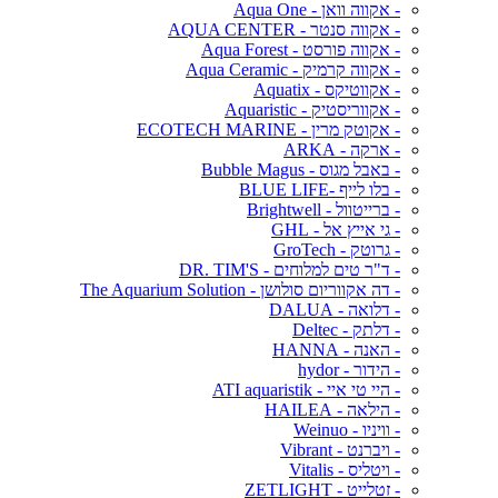
- אקווה וואן - Aqua One
- אקווה סנטר - AQUA CENTER
- אקווה פורסט - Aqua Forest
- אקווה קרמיק - Aqua Ceramic
- אקווטיקס - Aquatix
- אקווריסטיק - Aquaristic
- אקוטק מרין - ECOTECH MARINE
- ארקה - ARKA
- באבל מגוס - Bubble Magus
- בלו לייף -BLUE LIFE
- ברייטוול - Brightwell
- גי אייץ אל - GHL
- גרוטק - GroTech
- ד"ר טים למלוחים - DR. TIM'S
- דה אקווריום סולושן - The Aquarium Solution
- דלואה - DALUA
- דלתק - Deltec
- האנה - HANNA
- הידור - hydor
- היי טי איי - ATI aquaristik
- הילאה - HAILEA
- וויניו - Weinuo
- ויברנט - Vibrant
- ויטליס - Vitalis
- זטלייט - ZETLIGHT