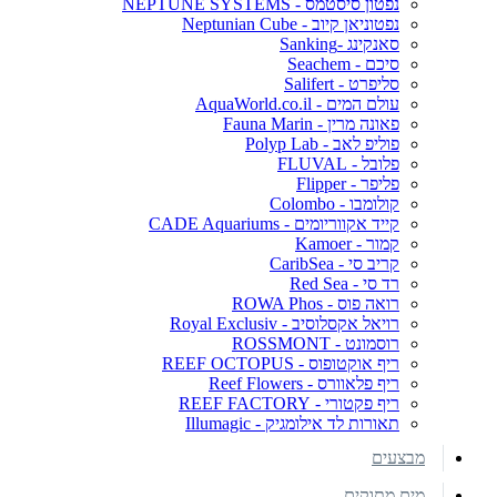
נפטון סיסטמס - NEPTUNE SYSTEMS
נפטוניאן קיוב - Neptunian Cube
סאנקינג -Sanking
סיכם - Seachem
סליפרט - Salifert
עולם המים - AquaWorld.co.il
פאונה מרין - Fauna Marin
פוליפ לאב - Polyp Lab
פלובל - FLUVAL
פליפר - Flipper
קולומבו - Colombo
קייד אקווריומים - CADE Aquariums
קמור - Kamoer
קריב סי - CaribSea
רד סי - Red Sea
רואה פוס - ROWA Phos
רויאל אקסלוסיב - Royal Exclusiv
רוסמונט - ROSSMONT
ריף אוקטופוס - REEF OCTOPUS
ריף פלאוורס - Reef Flowers
ריף פקטורי - REEF FACTORY
תאורות לד אילומגיק - Illumagic
מבצעים
מים מתוקים