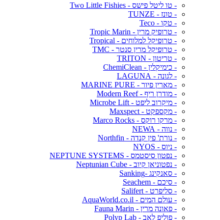
- טו ליטל פישס - Two Little Fishies
- טונז - TUNZE
- טקו - Teco
- טרופיק מרין - Tropic Marin
- טרופיקל למלוחים - Tropical
- טרופיקל מרין סנטר - TMC
- טריטון - TRITON
- כימיקלין - ChemiClean
- לגונה - LAGUNA
- מארין פיור - MARINE PURE
- מודרן ריף - Modern Reef
- מיקרוב ליפט - Microbe Lift
- מקספקט - Maxspect
- מרקו רוקס - Marco Rocks
- נווה - NEWA
- נורת' פין קנדה - Northfin
- ניוס - NYOS
- נפטון סיסטמס - NEPTUNE SYSTEMS
- נפטוניאן קיוב - Neptunian Cube
- סאנקינג -Sanking
- סיכם - Seachem
- סליפרט - Salifert
- עולם המים - AquaWorld.co.il
- פאונה מרין - Fauna Marin
- פוליפ לאב - Polyp Lab