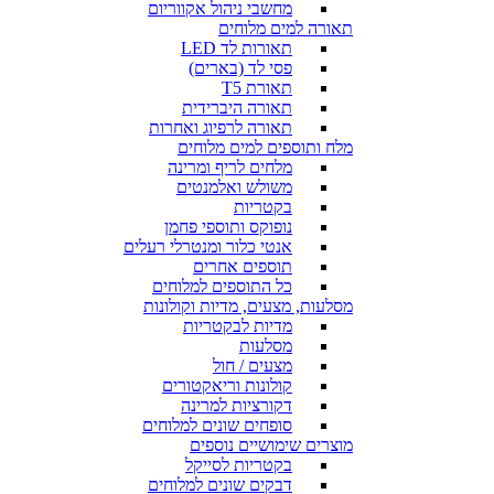
מחשבי ניהול אקווריום
תאורה למים מלוחים
תאורות לד LED
פסי לד (בארים)
תאורת T5
תאורה היברידית
תאורה לרפיוג ואחרות
מלח ותוספים למים מלוחים
מלחים לריף ומרינה
משולש ואלמנטים
בקטריות
נופוקס ותוספי פחמן
אנטי כלור ומנטרלי רעלים
תוספים אחרים
כל התוספים למלוחים
מסלעות, מצעים, מדיות וקולונות
מדיות לבקטריות
מסלעות
מצעים / חול
קולונות וריאקטורים
דקורציות למרינה
סופחים שונים למלוחים
מוצרים שימושיים נוספים
בקטריות לסייקל
דבקים שונים למלוחים