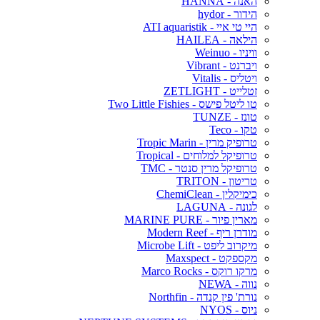
האנה - HANNA
הידור - hydor
היי טי איי - ATI aquaristik
הילאה - HAILEA
וויניו - Weinuo
ויברנט - Vibrant
ויטליס - Vitalis
זטלייט - ZETLIGHT
טו ליטל פישס - Two Little Fishies
טונז - TUNZE
טקו - Teco
טרופיק מרין - Tropic Marin
טרופיקל למלוחים - Tropical
טרופיקל מרין סנטר - TMC
טריטון - TRITON
כימיקלין - ChemiClean
לגונה - LAGUNA
מארין פיור - MARINE PURE
מודרן ריף - Modern Reef
מיקרוב ליפט - Microbe Lift
מקספקט - Maxspect
מרקו רוקס - Marco Rocks
נווה - NEWA
נורת' פין קנדה - Northfin
ניוס - NYOS