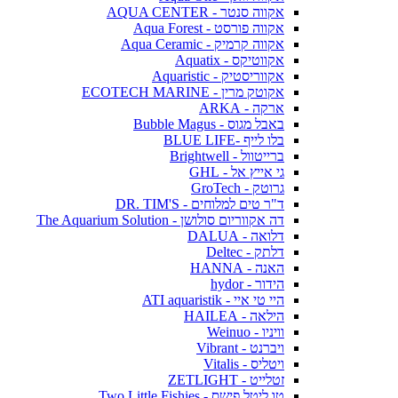
אקווה סנטר - AQUA CENTER
אקווה פורסט - Aqua Forest
אקווה קרמיק - Aqua Ceramic
אקווטיקס - Aquatix
אקווריסטיק - Aquaristic
אקוטק מרין - ECOTECH MARINE
ארקה - ARKA
באבל מגוס - Bubble Magus
בלו לייף -BLUE LIFE
ברייטוול - Brightwell
גי אייץ אל - GHL
גרוטק - GroTech
ד"ר טים למלוחים - DR. TIM'S
דה אקווריום סולושן - The Aquarium Solution
דלואה - DALUA
דלתק - Deltec
האנה - HANNA
הידור - hydor
היי טי איי - ATI aquaristik
הילאה - HAILEA
וויניו - Weinuo
ויברנט - Vibrant
ויטליס - Vitalis
זטלייט - ZETLIGHT
טו ליטל פישס - Two Little Fishies