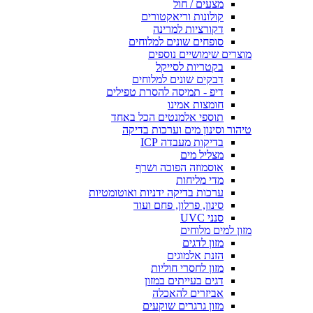
מצעים / חול
קולונות וריאקטורים
דקורציות למרינה
סופחים שונים למלוחים
מוצרים שימושיים נוספים
בקטריות לסייקל
דבקים שונים למלוחים
דיפ - תמיסה להסרת טפילים
חומצות אמינו
תוספי אלמנטים הכל באחד
טיהור וסינון מים וערכות בדיקה
בדיקות מעבדה ICP
מצליל מים
אוסמוזה הפוכה ושרף
מדי מליחות
ערכות בדיקה ידניות ואוטומטיות
סינון, פרלון, פחם ועוד
סנני UVC
מזון למים מלוחים
מזון לדגים
הזנת אלמוגים
מזון לחסרי חוליות
דגים בעייתים במזון
אביזרים להאכלה
מזון גרגרים שוקעים