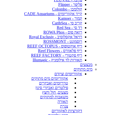
פליפר - Flipper
קולומבו - Colombo
קייד אקווריומים - CADE Aquariums
קמור - Kamoer
קריב סי - CaribSea
רד סי - Red Sea
רואה פוס - ROWA Phos
רויאל אקסלוסיב - Royal Exclusiv
רוסמונט - ROSSMONT
ריף אוקטופוס - REEF OCTOPUS
ריף פלאוורס - Reef Flowers
ריף פקטורי - REEF FACTORY
תאורות לד אילומגיק - Illumagic
מבצעים
מים מתוקים
אקווריומים וציודם
אקווריומים מים מתוקים
טרריומים ואביזרים
פילטרים ואביזרי סינון
מצעים, חול וחצץ
משאבות למתוקים
תאורה
צנרת
דקורציות לאקווריום