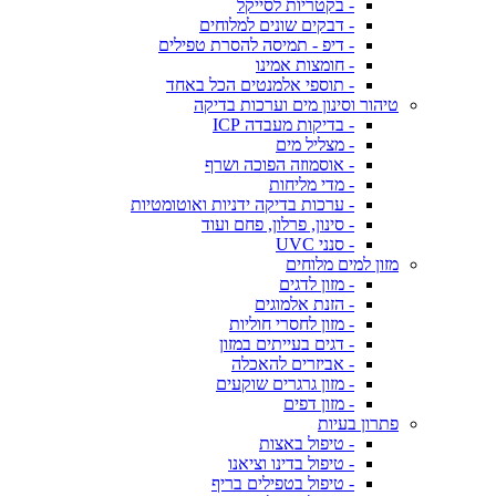
- בקטריות לסייקל
- דבקים שונים למלוחים
- דיפ - תמיסה להסרת טפילים
- חומצות אמינו
- תוספי אלמנטים הכל באחד
טיהור וסינון מים וערכות בדיקה
- בדיקות מעבדה ICP
- מצליל מים
- אוסמוזה הפוכה ושרף
- מדי מליחות
- ערכות בדיקה ידניות ואוטומטיות
- סינון, פרלון, פחם ועוד
- סנני UVC
מזון למים מלוחים
- מזון לדגים
- הזנת אלמוגים
- מזון לחסרי חוליות
- דגים בעייתים במזון
- אביזרים להאכלה
- מזון גרגרים שוקעים
- מזון דפים
פתרון בעיות
- טיפול באצות
- טיפול בדינו וציאנו
- טיפול בטפילים בריף