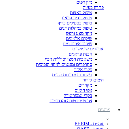
מזון דפים
פתרון בעיות
טיפול באצות
טיפול בדינו וציאנו
טיפול בטפילים בריף
טיפול במחלות דגים
ניקוי מצע ורפש
שיקום אלמוגים
שיפור איכות מים
אביזרים שימושיים
הכנת פראגים
משאבות חמצן וסוללות גיבוי
סקרפרים ומגנטים לניקוי הזכוכית
פיצוי אידוי
רשתות ומלכודות לדגים
חימום קירור
מקררים
גופי חימום
בקרי טמפרטורה
צגי טמפרטורה ומדחומים
מותגים
אהיים - EHEIM
אואזה - OASE