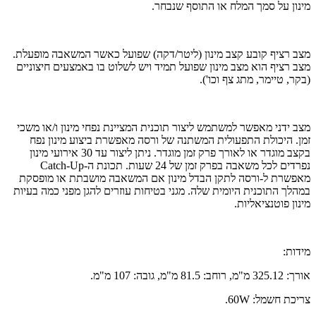
מינון על סמך המלח או התוסף שנבחר.
מצב רציף קובע קצב מינון (ליטר/דקה) שפועל כאשר המשאבה מופעלת.
מצב רציף הוא מצב מינון שפועל תמיד ויש לשלוט בו באמצעים חיצוניים
(בקר, טיימר, מתג צף וכו').
מצב ידני מאפשר למשתמש ליצור תוכנית המציינת נפחי מינון ו/או משכי
זמן. היכולת התפעולית המשתנה של ורסה מאפשרת ביצוע מינון נפח
בקצב מוגדר או לאורך פרק זמן מוגדר. ניתן ליצור עד 30 אירועי מינון
נפרדים לכל משאבה בפרק זמן של 24 שעות. תכונת ה-Catch-Up
מאפשרת ל-ורסה לתקן הבדל מינון אם המשאבה מושבתת או מופסקת
במהלך התוכנית היומית שלה. מגני בטיחות עוזרים להגן מפני כמה בעיות
מינון פוטנציאליות.
מידות:
אורך: 325.12 מ"מ, רוחב: 81.5 מ"מ, גובה: 107 מ"מ.
צריכת חשמל: 60W.