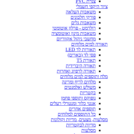
צנרת PVC
ציוד היקפי חשמלי
משאבות העלאה
פורקי חלבונים
משאבות גלים
רולרמט - פרלון אוטומטי
משאבות מינון ואוטומציה
מחשבי ניהול אקווריום
תאורה למים מלוחים
תאורות לד LED
פסי לד (בארים)
תאורת T5
תאורה היברידית
תאורה לרפיוג ואחרות
מלח ותוספים למים מלוחים
מלחים לריף ומרינה
משולש ואלמנטים
בקטריות
נופוקס ותוספי פחמן
אנטי כלור ומנטרלי רעלים
תוספים אחרים
כל התוספים למלוחים
מסלעות, מצעים, מדיות וקולונות
מדיות לבקטריות
מסלעות