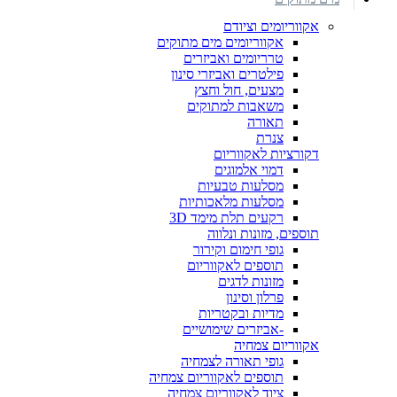
אקווריומים וציודם
אקווריומים מים מתוקים
טרריומים ואביזרים
פילטרים ואביזרי סינון
מצעים, חול וחצץ
משאבות למתוקים
תאורה
צנרת
דקורציות לאקווריום
דמוי אלמוגים
מסלעות טבעיות
מסלעות מלאכותיות
רקעים תלת מימד 3D
תוספים, מזונות ונלווה
גופי חימום וקירור
תוספים לאקווריום
מזונות לדגים
פרלון וסינון
מדיות ובקטריות
-אביזרים שימושיים
אקווריום צמחיה
גופי תאורה לצמחיה
תוספים לאקווריום צמחיה
ציוד לאקווריום צמחיה