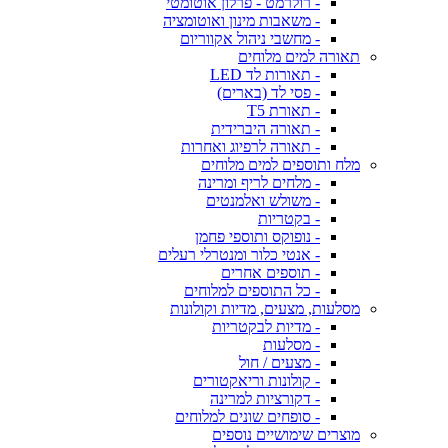
- רולרמט - פרלון אוטומטי
- משאבות מינון ואוטומציה
- מחשבי ניהול אקווריום
תאורה למים מלוחים
- תאורות לד LED
- פסי לד (בארים)
- תאורת T5
- תאורה היברידית
- תאורה לרפיוג ואחרות
מלח ותוספים למים מלוחים
- מלחים לריף ומרינה
- משולש ואלמנטים
- בקטריות
- נופוקס ותוספי פחמן
- אנטי כלור ומנטרלי רעלים
- תוספים אחרים
- כל התוספים למלוחים
מסלעות, מצעים, מדיות וקולונות
- מדיות לבקטריות
- מסלעות
- מצעים / חול
- קולונות וריאקטורים
- דקורציות למרינה
- סופחים שונים למלוחים
מוצרים שימושיים נוספים