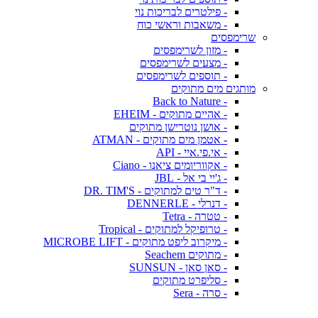
- פילטרים לבריכות נוי
- משאבות וראשי כוח
שרימפסים
- מזון לשרימפסים
- מצעים לשרימפסים
- תוספים לשרימפסים
מותגים מים מתוקים
- Back to Nature
- אהיים מתוקים - EHEIM
- אושן נוטרישן מתוקים
- אטמן מים מתוקים - ATMAN
- אי.פי.איי - API
- אקווריומים ציאנו - Ciano
- ג'יי בי אל - JBL
- ד"ר טים למתוקים - DR. TIM'S
- דנרלי - DENNERLE
- טטרה - Tetra
- טרופיקל למתוקים - Tropical
- מיקרוב ליפט מתוקים - MICROBE LIFT
- מתוקים Seachem
- סאן סאן - SUNSUN
- סליפרט מתוקים
- סרה - Sera