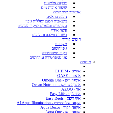
שיקום אלמוגים
שיפור איכות מים
אביזרים שימושיים
הכנת פראגים
משאבות חמצן וסוללות גיבוי
סקרפרים ומגנטים לניקוי הזכוכית
פיצוי אידוי
רשתות ומלכודות לדגים
חימום קירור
מקררים
גופי חימום
בקרי טמפרטורה
צגי טמפרטורה ומדחומים
מותגים
אהיים - EHEIM
אואזה - OASE
אומגה וואן - Omega One
אושן נוטרישן - Ocean Nutrition
אזו - AZOO
איזי לייף - Easy Life
איזי ריפס - Easy Reefs
אקווה אילומינשיין - AI Aqua Illumination
אקווה דקור - Aqua Decor
אקווה וואן - Aqua One