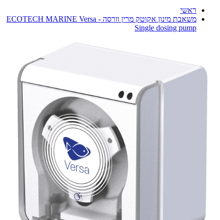
ראשי
משאבת מינון אקוטק מרין וורסה - ECOTECH MARINE Versa
Single dosing pump