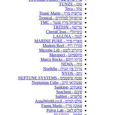
טונז - TUNZE
טקו - Teco
טרופיק מרין - Tropic Marin
טרופיקל למלוחים - Tropical
טרופיקל מרין סנטר - TMC
טריטון - TRITON
כימיקלין - ChemiClean
לגונה - LAGUNA
מארין פיור - MARINE PURE
מודרן ריף - Modern Reef
מיקרוב ליפט - Microbe Lift
מקספקט - Maxspect
מרקו רוקס - Marco Rocks
נווה - NEWA
נורת' פין קנדה - Northfin
ניוס - NYOS
נפטון סיסטמס - NEPTUNE SYSTEMS
נפטוניאן קיוב - Neptunian Cube
סאנקינג -Sanking
סיכם - Seachem
סליפרט - Salifert
עולם המים - AquaWorld.co.il
פאונה מרין - Fauna Marin
פוליפ לאב - Polyp Lab
פלובל - FLUVAL