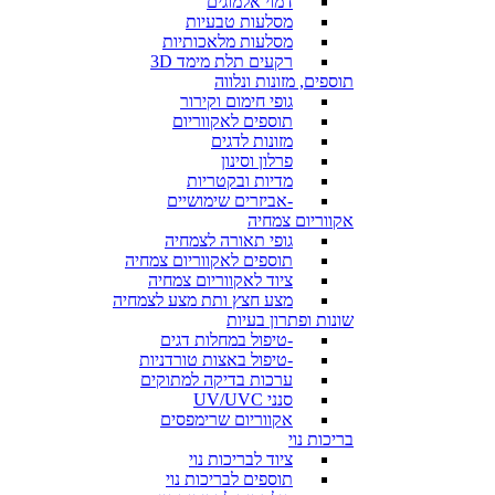
דמוי אלמוגים
מסלעות טבעיות
מסלעות מלאכותיות
רקעים תלת מימד 3D
תוספים, מזונות ונלווה
גופי חימום וקירור
תוספים לאקווריום
מזונות לדגים
פרלון וסינון
מדיות ובקטריות
-אביזרים שימושיים
אקווריום צמחיה
גופי תאורה לצמחיה
תוספים לאקווריום צמחיה
ציוד לאקווריום צמחיה
מצע חצץ ותת מצע לצמחיה
שונות ופתרון בעיות
-טיפול במחלות דגים
-טיפול באצות טורדניות
ערכות בדיקה למתוקים
סנני UV/UVC
אקווריום שרימפסים
בריכות נוי
ציוד לבריכות נוי
תוספים לבריכות נוי