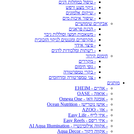
- טיפול במחלות דגים
- ניקוי מצע ורפש
- שיקום אלמוגים
- שיפור איכות מים
אביזרים שימושיים
- הכנת פראגים
- משאבות חמצן וסוללות גיבוי
- סקרפרים ומגנטים לניקוי הזכוכית
- פיצוי אידוי
- רשתות ומלכודות לדגים
חימום קירור
- מקררים
- גופי חימום
- בקרי טמפרטורה
- צגי טמפרטורה ומדחומים
מותגים
- אהיים - EHEIM
- אואזה - OASE
- אומגה וואן - Omega One
- אושן נוטרישן - Ocean Nutrition
- אזו - AZOO
- איזי לייף - Easy Life
- איזי ריפס - Easy Reefs
- אקווה אילומינשיין - AI Aqua Illumination
- אקווה דקור - Aqua Decor