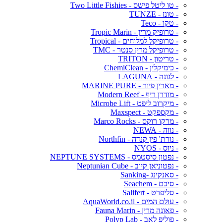
- טו ליטל פישס - Two Little Fishies
- טונז - TUNZE
- טקו - Teco
- טרופיק מרין - Tropic Marin
- טרופיקל למלוחים - Tropical
- טרופיקל מרין סנטר - TMC
- טריטון - TRITON
- כימיקלין - ChemiClean
- לגונה - LAGUNA
- מארין פיור - MARINE PURE
- מודרן ריף - Modern Reef
- מיקרוב ליפט - Microbe Lift
- מקספקט - Maxspect
- מרקו רוקס - Marco Rocks
- נווה - NEWA
- נורת' פין קנדה - Northfin
- ניוס - NYOS
- נפטון סיסטמס - NEPTUNE SYSTEMS
- נפטוניאן קיוב - Neptunian Cube
- סאנקינג -Sanking
- סיכם - Seachem
- סליפרט - Salifert
- עולם המים - AquaWorld.co.il
- פאונה מרין - Fauna Marin
- פוליפ לאב - Polyp Lab