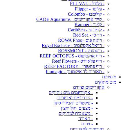
- פלובל - FLUVAL
- פליפר - Flipper
- קולומבו - Colombo
- קייד אקווריומים - CADE Aquariums
- קמור - Kamoer
- קריב סי - CaribSea
- רד סי - Red Sea
- רואה פוס - ROWA Phos
- רויאל אקסלוסיב - Royal Exclusiv
- רוסמונט - ROSSMONT
- ריף אוקטופוס - REEF OCTOPUS
- ריף פלאוורס - Reef Flowers
- ריף פקטורי - REEF FACTORY
- תאורות לד אילומגיק - Illumagic
מבצעים
מים מתוקים
אקווריומים וציודם
- אקווריומים מים מתוקים
- טרריומים ואביזרים
- פילטרים ואביזרי סינון
- מצעים, חול וחצץ
- משאבות למתוקים
- תאורה
- צנרת
דקורציות לאקווריום