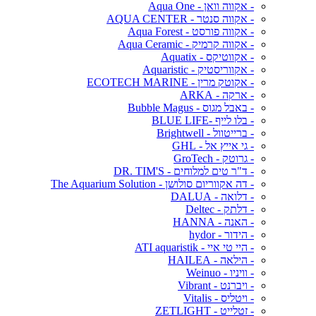
- אקווה וואן - Aqua One
- אקווה סנטר - AQUA CENTER
- אקווה פורסט - Aqua Forest
- אקווה קרמיק - Aqua Ceramic
- אקווטיקס - Aquatix
- אקווריסטיק - Aquaristic
- אקוטק מרין - ECOTECH MARINE
- ארקה - ARKA
- באבל מגוס - Bubble Magus
- בלו לייף -BLUE LIFE
- ברייטוול - Brightwell
- גי אייץ אל - GHL
- גרוטק - GroTech
- ד"ר טים למלוחים - DR. TIM'S
- דה אקווריום סולושן - The Aquarium Solution
- דלואה - DALUA
- דלתק - Deltec
- האנה - HANNA
- הידור - hydor
- היי טי איי - ATI aquaristik
- הילאה - HAILEA
- וויניו - Weinuo
- ויברנט - Vibrant
- ויטליס - Vitalis
- זטלייט - ZETLIGHT