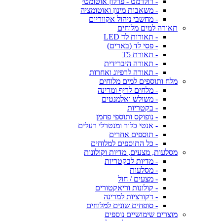
- רולרמט - פרלון אוטומטי
- משאבות מינון ואוטומציה
- מחשבי ניהול אקווריום
תאורה למים מלוחים
- תאורות לד LED
- פסי לד (בארים)
- תאורת T5
- תאורה היברידית
- תאורה לרפיוג ואחרות
מלח ותוספים למים מלוחים
- מלחים לריף ומרינה
- משולש ואלמנטים
- בקטריות
- נופוקס ותוספי פחמן
- אנטי כלור ומנטרלי רעלים
- תוספים אחרים
- כל התוספים למלוחים
מסלעות, מצעים, מדיות וקולונות
- מדיות לבקטריות
- מסלעות
- מצעים / חול
- קולונות וריאקטורים
- דקורציות למרינה
- סופחים שונים למלוחים
מוצרים שימושיים נוספים