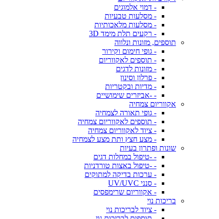
- דמוי אלמוגים
- מסלעות טבעיות
- מסלעות מלאכותיות
- רקעים תלת מימד 3D
תוספים, מזונות ונלווה
- גופי חימום וקירור
- תוספים לאקווריום
- מזונות לדגים
- פרלון וסינון
- מדיות ובקטריות
- -אביזרים שימושיים
אקווריום צמחיה
- גופי תאורה לצמחיה
- תוספים לאקווריום צמחיה
- ציוד לאקווריום צמחיה
- מצע חצץ ותת מצע לצמחיה
שונות ופתרון בעיות
- -טיפול במחלות דגים
- -טיפול באצות טורדניות
- ערכות בדיקה למתוקים
- סנני UV/UVC
- אקווריום שרימפסים
בריכות נוי
- ציוד לבריכות נוי
- תוספים לבריכות נוי