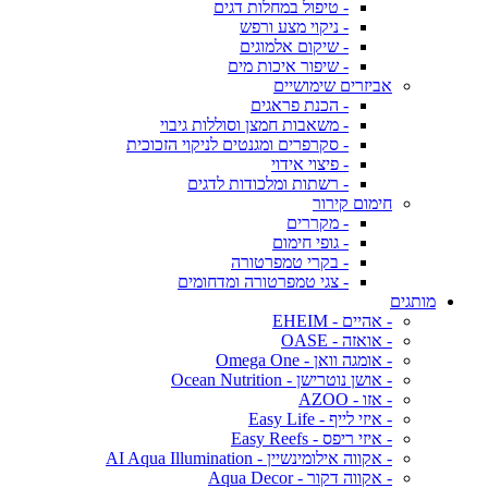
- טיפול במחלות דגים
- ניקוי מצע ורפש
- שיקום אלמוגים
- שיפור איכות מים
אביזרים שימושיים
- הכנת פראגים
- משאבות חמצן וסוללות גיבוי
- סקרפרים ומגנטים לניקוי הזכוכית
- פיצוי אידוי
- רשתות ומלכודות לדגים
חימום קירור
- מקררים
- גופי חימום
- בקרי טמפרטורה
- צגי טמפרטורה ומדחומים
מותגים
- אהיים - EHEIM
- אואזה - OASE
- אומגה וואן - Omega One
- אושן נוטרישן - Ocean Nutrition
- אזו - AZOO
- איזי לייף - Easy Life
- איזי ריפס - Easy Reefs
- אקווה אילומינשיין - AI Aqua Illumination
- אקווה דקור - Aqua Decor