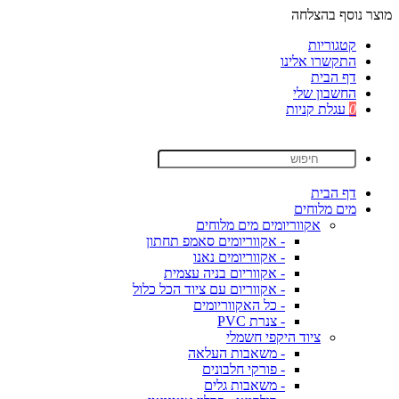
מוצר נוסף בהצלחה
קטגוריות
התקשרו אלינו
דף הבית
החשבון שלי
0
עגלת קניות
דף הבית
מים מלוחים
אקווריומים מים מלוחים
- אקווריומים סאמפ תחתון
- אקווריומים נאנו
- אקווריום בניה עצמית
- אקווריום עם ציוד הכל כלול
- כל האקווריומים
- צנרת PVC
ציוד היקפי חשמלי
- משאבות העלאה
- פורקי חלבונים
- משאבות גלים