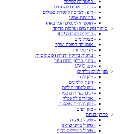
- בקטריות לסייקל
- דבקים שונים למלוחים
- דיפ - תמיסה להסרת טפילים
- חומצות אמינו
- תוספי אלמנטים הכל באחד
טיהור וסינון מים וערכות בדיקה
- בדיקות מעבדה ICP
- מצליל מים
- אוסמוזה הפוכה ושרף
- מדי מליחות
- ערכות בדיקה ידניות ואוטומטיות
- סינון, פרלון, פחם ועוד
- סנני UVC
מזון למים מלוחים
- מזון לדגים
- הזנת אלמוגים
- מזון לחסרי חוליות
- דגים בעייתים במזון
- אביזרים להאכלה
- מזון גרגרים שוקעים
- מזון דפים
פתרון בעיות
- טיפול באצות
- טיפול בדינו וציאנו
- טיפול בטפילים בריף