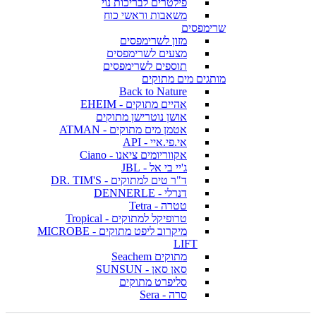
פילטרים לבריכות נוי
משאבות וראשי כוח
שרימפסים
מזון לשרימפסים
מצעים לשרימפסים
תוספים לשרימפסים
מותגים מים מתוקים
Back to Nature
אהיים מתוקים - EHEIM
אושן נוטרישן מתוקים
אטמן מים מתוקים - ATMAN
אי.פי.איי - API
אקווריומים ציאנו - Ciano
ג'יי בי אל - JBL
ד"ר טים למתוקים - DR. TIM'S
דנרלי - DENNERLE
טטרה - Tetra
טרופיקל למתוקים - Tropical
מיקרוב ליפט מתוקים - MICROBE
LIFT
מתוקים Seachem
סאן סאן - SUNSUN
סליפרט מתוקים
סרה - Sera