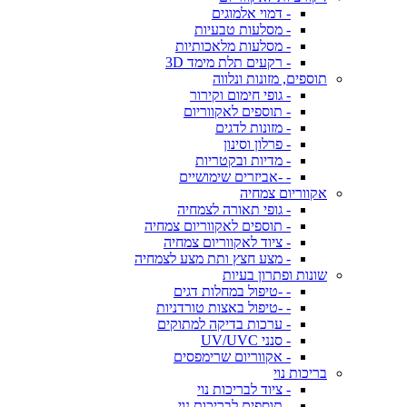
- דמוי אלמוגים
- מסלעות טבעיות
- מסלעות מלאכותיות
- רקעים תלת מימד 3D
תוספים, מזונות ונלווה
- גופי חימום וקירור
- תוספים לאקווריום
- מזונות לדגים
- פרלון וסינון
- מדיות ובקטריות
- -אביזרים שימושיים
אקווריום צמחיה
- גופי תאורה לצמחיה
- תוספים לאקווריום צמחיה
- ציוד לאקווריום צמחיה
- מצע חצץ ותת מצע לצמחיה
שונות ופתרון בעיות
- -טיפול במחלות דגים
- -טיפול באצות טורדניות
- ערכות בדיקה למתוקים
- סנני UV/UVC
- אקווריום שרימפסים
בריכות נוי
- ציוד לבריכות נוי
- תוספים לבריכות נוי