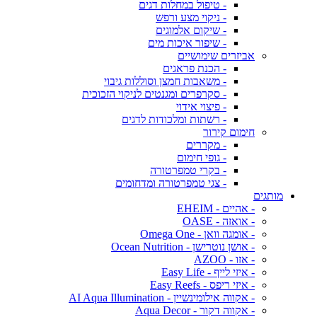
- טיפול במחלות דגים
- ניקוי מצע ורפש
- שיקום אלמוגים
- שיפור איכות מים
אביזרים שימושיים
- הכנת פראגים
- משאבות חמצן וסוללות גיבוי
- סקרפרים ומגנטים לניקוי הזכוכית
- פיצוי אידוי
- רשתות ומלכודות לדגים
חימום קירור
- מקררים
- גופי חימום
- בקרי טמפרטורה
- צגי טמפרטורה ומדחומים
מותגים
- אהיים - EHEIM
- אואזה - OASE
- אומגה וואן - Omega One
- אושן נוטרישן - Ocean Nutrition
- אזו - AZOO
- איזי לייף - Easy Life
- איזי ריפס - Easy Reefs
- אקווה אילומינשיין - AI Aqua Illumination
- אקווה דקור - Aqua Decor