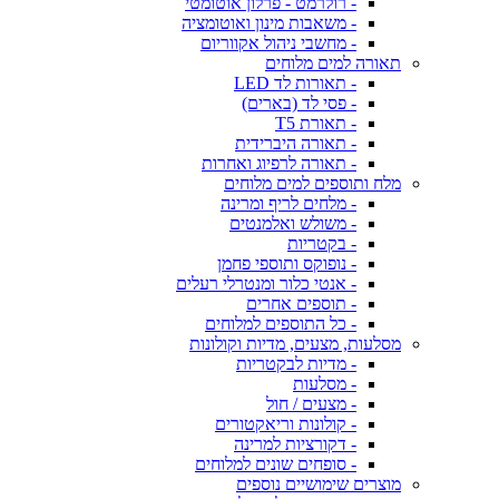
- רולרמט - פרלון אוטומטי
- משאבות מינון ואוטומציה
- מחשבי ניהול אקווריום
תאורה למים מלוחים
- תאורות לד LED
- פסי לד (בארים)
- תאורת T5
- תאורה היברידית
- תאורה לרפיוג ואחרות
מלח ותוספים למים מלוחים
- מלחים לריף ומרינה
- משולש ואלמנטים
- בקטריות
- נופוקס ותוספי פחמן
- אנטי כלור ומנטרלי רעלים
- תוספים אחרים
- כל התוספים למלוחים
מסלעות, מצעים, מדיות וקולונות
- מדיות לבקטריות
- מסלעות
- מצעים / חול
- קולונות וריאקטורים
- דקורציות למרינה
- סופחים שונים למלוחים
מוצרים שימושיים נוספים