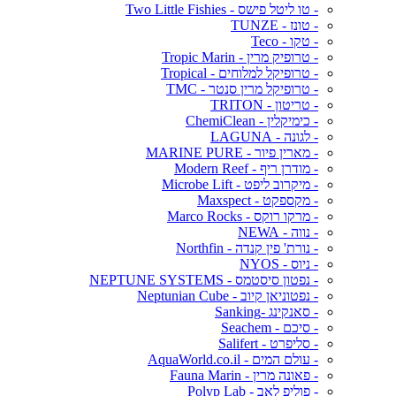
- טו ליטל פישס - Two Little Fishies
- טונז - TUNZE
- טקו - Teco
- טרופיק מרין - Tropic Marin
- טרופיקל למלוחים - Tropical
- טרופיקל מרין סנטר - TMC
- טריטון - TRITON
- כימיקלין - ChemiClean
- לגונה - LAGUNA
- מארין פיור - MARINE PURE
- מודרן ריף - Modern Reef
- מיקרוב ליפט - Microbe Lift
- מקספקט - Maxspect
- מרקו רוקס - Marco Rocks
- נווה - NEWA
- נורת' פין קנדה - Northfin
- ניוס - NYOS
- נפטון סיסטמס - NEPTUNE SYSTEMS
- נפטוניאן קיוב - Neptunian Cube
- סאנקינג -Sanking
- סיכם - Seachem
- סליפרט - Salifert
- עולם המים - AquaWorld.co.il
- פאונה מרין - Fauna Marin
- פוליפ לאב - Polyp Lab