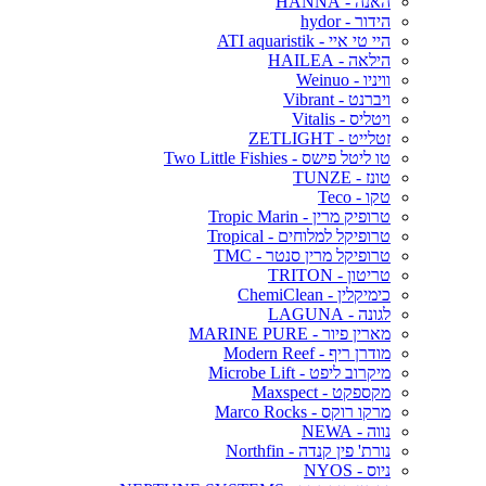
האנה - HANNA
הידור - hydor
היי טי איי - ATI aquaristik
הילאה - HAILEA
וויניו - Weinuo
ויברנט - Vibrant
ויטליס - Vitalis
זטלייט - ZETLIGHT
טו ליטל פישס - Two Little Fishies
טונז - TUNZE
טקו - Teco
טרופיק מרין - Tropic Marin
טרופיקל למלוחים - Tropical
טרופיקל מרין סנטר - TMC
טריטון - TRITON
כימיקלין - ChemiClean
לגונה - LAGUNA
מארין פיור - MARINE PURE
מודרן ריף - Modern Reef
מיקרוב ליפט - Microbe Lift
מקספקט - Maxspect
מרקו רוקס - Marco Rocks
נווה - NEWA
נורת' פין קנדה - Northfin
ניוס - NYOS