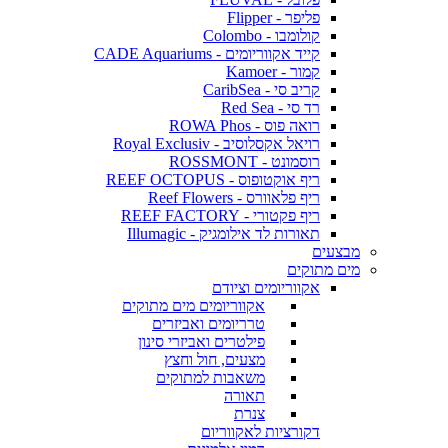
פליפר - Flipper
קולומבו - Colombo
קייד אקווריומים - CADE Aquariums
קמור - Kamoer
קריב סי - CaribSea
רד סי - Red Sea
רואה פוס - ROWA Phos
רויאל אקסלוסיב - Royal Exclusiv
רוסמונט - ROSSMONT
ריף אוקטופוס - REEF OCTOPUS
ריף פלאוורס - Reef Flowers
ריף פקטורי - REEF FACTORY
תאורות לד אילומגיק - Illumagic
מבצעים
מים מתוקים
אקווריומים וציודם
אקווריומים מים מתוקים
טרריומים ואביזרים
פילטרים ואביזרי סינון
מצעים, חול וחצץ
משאבות למתוקים
תאורה
צנרת
דקורציות לאקווריום