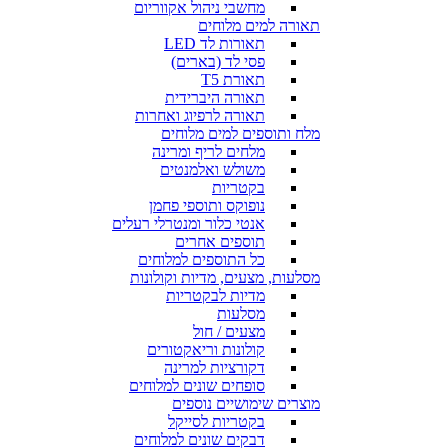
מחשבי ניהול אקווריום
תאורה למים מלוחים
תאורות לד LED
פסי לד (בארים)
תאורת T5
תאורה היברידית
תאורה לרפיוג ואחרות
מלח ותוספים למים מלוחים
מלחים לריף ומרינה
משולש ואלמנטים
בקטריות
נופוקס ותוספי פחמן
אנטי כלור ומנטרלי רעלים
תוספים אחרים
כל התוספים למלוחים
מסלעות, מצעים, מדיות וקולונות
מדיות לבקטריות
מסלעות
מצעים / חול
קולונות וריאקטורים
דקורציות למרינה
סופחים שונים למלוחים
מוצרים שימושיים נוספים
בקטריות לסייקל
דבקים שונים למלוחים