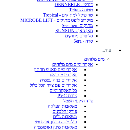
דנרלי - DENNERLE
טטרה - Tetra
טרופיקל למתוקים - Tropical
מיקרוב ליפט מתוקים - MICROBE LIFT
מתוקים Seachem
סאן סאן - SUNSUN
סליפרט מתוקים
סרה - Sera
עוד...
מים מלוחים
אקווריומים מים מלוחים
אקווריומים סאמפ תחתון
אקווריומים נאנו
אקווריום בניה עצמית
אקווריום עם ציוד הכל כלול
כל האקווריומים
צנרת PVC
ציוד היקפי חשמלי
משאבות העלאה
פורקי חלבונים
משאבות גלים
רולרמט - פרלון אוטומטי
משאבות מינון ואוטומציה