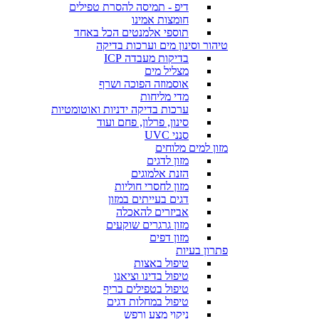
דיפ - תמיסה להסרת טפילים
חומצות אמינו
תוספי אלמנטים הכל באחד
טיהור וסינון מים וערכות בדיקה
בדיקות מעבדה ICP
מצליל מים
אוסמוזה הפוכה ושרף
מדי מליחות
ערכות בדיקה ידניות ואוטומטיות
סינון, פרלון, פחם ועוד
סנני UVC
מזון למים מלוחים
מזון לדגים
הזנת אלמוגים
מזון לחסרי חוליות
דגים בעייתים במזון
אביזרים להאכלה
מזון גרגרים שוקעים
מזון דפים
פתרון בעיות
טיפול באצות
טיפול בדינו וציאנו
טיפול בטפילים בריף
טיפול במחלות דגים
ניקוי מצע ורפש