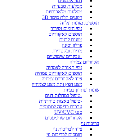
דמוי אלמוגים
מסלעות טבעיות
מסלעות מלאכותיות
רקעים תלת מימד 3D
תוספים, מזונות ונלווה
גופי חימום וקירור
תוספים לאקווריום
מזונות לדגים
פרלון וסינון
מדיות ובקטריות
-אביזרים שימושיים
אקווריום צמחיה
גופי תאורה לצמחיה
תוספים לאקווריום צמחיה
ציוד לאקווריום צמחיה
מצע חצץ ותת מצע לצמחיה
שונות ופתרון בעיות
-טיפול במחלות דגים
-טיפול באצות טורדניות
ערכות בדיקה למתוקים
סנני UV/UVC
אקווריום שרימפסים
בריכות נוי
ציוד לבריכות נוי
תוספים לבריכות נוי