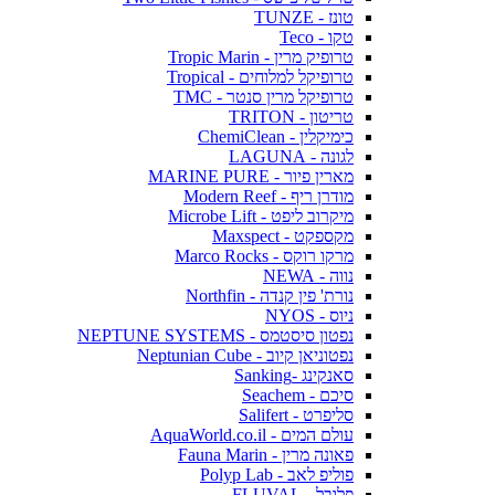
טונז - TUNZE
טקו - Teco
טרופיק מרין - Tropic Marin
טרופיקל למלוחים - Tropical
טרופיקל מרין סנטר - TMC
טריטון - TRITON
כימיקלין - ChemiClean
לגונה - LAGUNA
מארין פיור - MARINE PURE
מודרן ריף - Modern Reef
מיקרוב ליפט - Microbe Lift
מקספקט - Maxspect
מרקו רוקס - Marco Rocks
נווה - NEWA
נורת' פין קנדה - Northfin
ניוס - NYOS
נפטון סיסטמס - NEPTUNE SYSTEMS
נפטוניאן קיוב - Neptunian Cube
סאנקינג -Sanking
סיכם - Seachem
סליפרט - Salifert
עולם המים - AquaWorld.co.il
פאונה מרין - Fauna Marin
פוליפ לאב - Polyp Lab
פלובל - FLUVAL