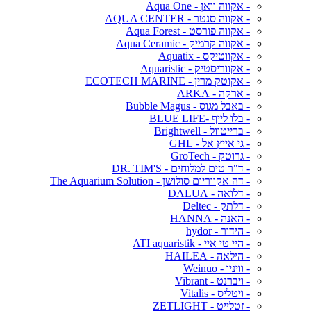
- אקווה וואן - Aqua One
- אקווה סנטר - AQUA CENTER
- אקווה פורסט - Aqua Forest
- אקווה קרמיק - Aqua Ceramic
- אקווטיקס - Aquatix
- אקווריסטיק - Aquaristic
- אקוטק מרין - ECOTECH MARINE
- ארקה - ARKA
- באבל מגוס - Bubble Magus
- בלו לייף -BLUE LIFE
- ברייטוול - Brightwell
- גי אייץ אל - GHL
- גרוטק - GroTech
- ד"ר טים למלוחים - DR. TIM'S
- דה אקווריום סולושן - The Aquarium Solution
- דלואה - DALUA
- דלתק - Deltec
- האנה - HANNA
- הידור - hydor
- היי טי איי - ATI aquaristik
- הילאה - HAILEA
- וויניו - Weinuo
- ויברנט - Vibrant
- ויטליס - Vitalis
- זטלייט - ZETLIGHT