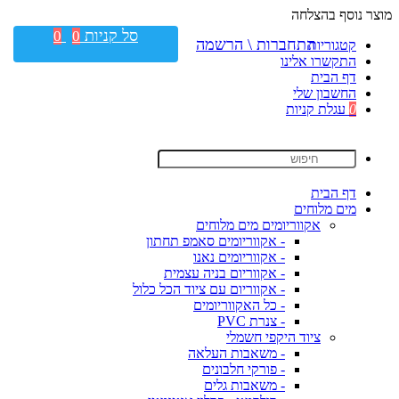
מוצר נוסף בהצלחה
סל קניות
0
0
התחברות \ הרשמה
קטגוריות
התקשרו אלינו
דף הבית
החשבון שלי
0
עגלת קניות
דף הבית
מים מלוחים
אקווריומים מים מלוחים
- אקווריומים סאמפ תחתון
- אקווריומים נאנו
- אקווריום בניה עצמית
- אקווריום עם ציוד הכל כלול
- כל האקווריומים
- צנרת PVC
ציוד היקפי חשמלי
- משאבות העלאה
- פורקי חלבונים
- משאבות גלים