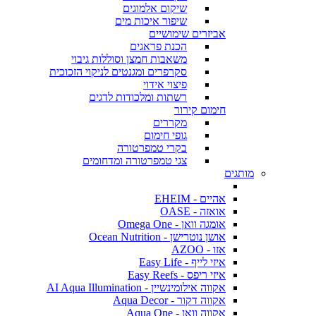
שיקום אלמוגים
שיפור איכות מים
אביזרים שימושיים
הכנת פראגים
משאבות חמצן וסוללות גיבוי
סקרפרים ומגנטים לניקוי הזכוכית
פיצוי אידוי
רשתות ומלכודות לדגים
חימום קירור
מקררים
גופי חימום
בקרי טמפרטורה
צגי טמפרטורה ומדחומים
מותגים
אהיים - EHEIM
אואזה - OASE
אומגה וואן - Omega One
אושן נוטרישן - Ocean Nutrition
אזו - AZOO
איזי לייף - Easy Life
איזי ריפס - Easy Reefs
אקווה אילומינשיין - AI Aqua Illumination
אקווה דקור - Aqua Decor
אקווה וואן - Aqua One