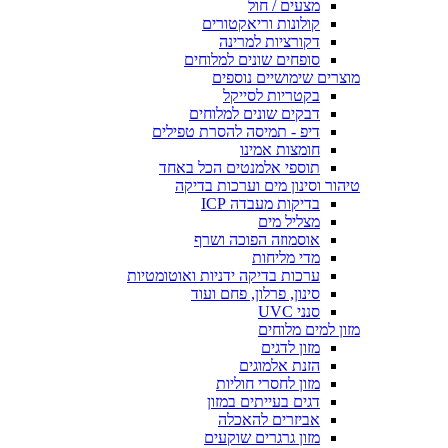
מצעים / חול
קולונות וריאקטורים
דקורציות למרינה
סופחים שונים למלוחים
מוצרים שימושיים נוספים
בקטריות לסייקל
דבקים שונים למלוחים
דיפ - תמיסה להסרת טפילים
חומצות אמינו
תוספי אלמנטים הכל באחד
טיהור וסינון מים וערכות בדיקה
בדיקות מעבדה ICP
מצליל מים
אוסמוזה הפוכה ושרף
מדי מליחות
ערכות בדיקה ידניות ואוטומטיות
סינון, פרלון, פחם ועוד
סנני UVC
מזון למים מלוחים
מזון לדגים
הזנת אלמוגים
מזון לחסרי חוליות
דגים בעייתים במזון
אביזרים להאכלה
מזון גרגרים שוקעים