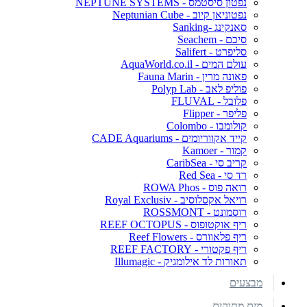
נפטון סיסטמס - NEPTUNE SYSTEMS
נפטוניאן קיוב - Neptunian Cube
סאנקינג -Sanking
סיכם - Seachem
סליפרט - Salifert
עולם המים - AquaWorld.co.il
פאונה מרין - Fauna Marin
פוליפ לאב - Polyp Lab
פלובל - FLUVAL
פליפר - Flipper
קולומבו - Colombo
קייד אקווריומים - CADE Aquariums
קמור - Kamoer
קריב סי - CaribSea
רד סי - Red Sea
רואה פוס - ROWA Phos
רויאל אקסלוסיב - Royal Exclusiv
רוסמונט - ROSSMONT
ריף אוקטופוס - REEF OCTOPUS
ריף פלאוורס - Reef Flowers
ריף פקטורי - REEF FACTORY
תאורות לד אילומגיק - Illumagic
מבצעים
מים מתוקים