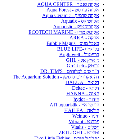
אקווה סנטר - AQUA CENTER
אקווה פורסט - Aqua Forest
אקווה קרמיק - Aqua Ceramic
אקווטיקס - Aquatix
אקווריסטיק - Aquaristic
אקוטק מרין - ECOTECH MARINE
ארקה - ARKA
באבל מגוס - Bubble Magus
בלו לייף -BLUE LIFE
ברייטוול - Brightwell
גי אייץ אל - GHL
גרוטק - GroTech
ד"ר טים למלוחים - DR. TIM'S
דה אקווריום סולושן - The Aquarium Solution
דלואה - DALUA
דלתק - Deltec
האנה - HANNA
הידור - hydor
היי טי איי - ATI aquaristik
הילאה - HAILEA
וויניו - Weinuo
ויברנט - Vibrant
ויטליס - Vitalis
זטלייט - ZETLIGHT
טו ליטל פישס - Two Little Fishies