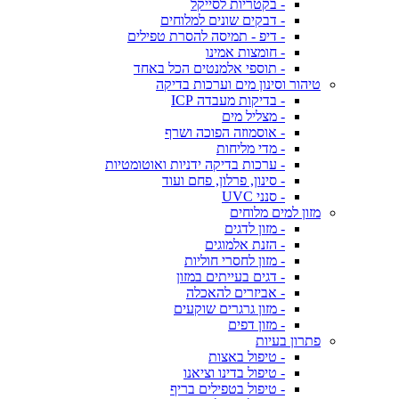
- בקטריות לסייקל
- דבקים שונים למלוחים
- דיפ - תמיסה להסרת טפילים
- חומצות אמינו
- תוספי אלמנטים הכל באחד
טיהור וסינון מים וערכות בדיקה
- בדיקות מעבדה ICP
- מצליל מים
- אוסמוזה הפוכה ושרף
- מדי מליחות
- ערכות בדיקה ידניות ואוטומטיות
- סינון, פרלון, פחם ועוד
- סנני UVC
מזון למים מלוחים
- מזון לדגים
- הזנת אלמוגים
- מזון לחסרי חוליות
- דגים בעייתים במזון
- אביזרים להאכלה
- מזון גרגרים שוקעים
- מזון דפים
פתרון בעיות
- טיפול באצות
- טיפול בדינו וציאנו
- טיפול בטפילים בריף