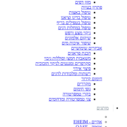
מזון דפים
פתרון בעיות
טיפול באצות
טיפול בדינו וציאנו
טיפול בטפילים בריף
טיפול במחלות דגים
ניקוי מצע ורפש
שיקום אלמוגים
שיפור איכות מים
אביזרים שימושיים
הכנת פראגים
משאבות חמצן וסוללות גיבוי
סקרפרים ומגנטים לניקוי הזכוכית
פיצוי אידוי
רשתות ומלכודות לדגים
חימום קירור
מקררים
גופי חימום
בקרי טמפרטורה
צגי טמפרטורה ומדחומים
מותגים
אהיים - EHEIM
אואזה - OASE