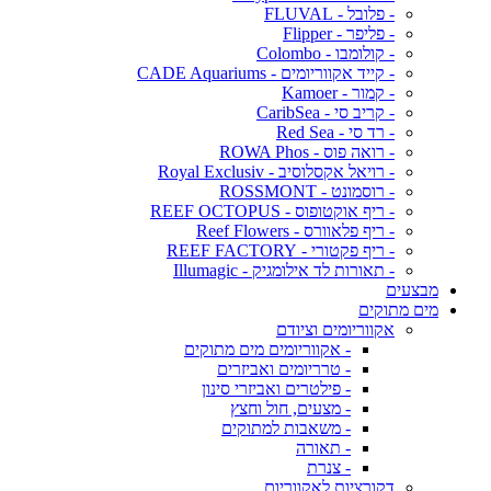
- פלובל - FLUVAL
- פליפר - Flipper
- קולומבו - Colombo
- קייד אקווריומים - CADE Aquariums
- קמור - Kamoer
- קריב סי - CaribSea
- רד סי - Red Sea
- רואה פוס - ROWA Phos
- רויאל אקסלוסיב - Royal Exclusiv
- רוסמונט - ROSSMONT
- ריף אוקטופוס - REEF OCTOPUS
- ריף פלאוורס - Reef Flowers
- ריף פקטורי - REEF FACTORY
- תאורות לד אילומגיק - Illumagic
מבצעים
מים מתוקים
אקווריומים וציודם
- אקווריומים מים מתוקים
- טרריומים ואביזרים
- פילטרים ואביזרי סינון
- מצעים, חול וחצץ
- משאבות למתוקים
- תאורה
- צנרת
דקורציות לאקווריום