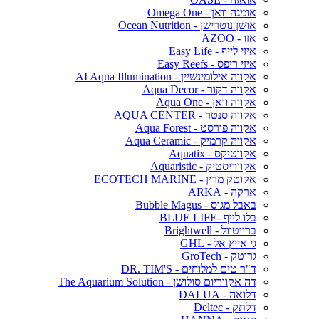
אומגה וואן - Omega One
אושן נוטרישן - Ocean Nutrition
אזו - AZOO
איזי לייף - Easy Life
איזי ריפס - Easy Reefs
אקווה אילומינשיין - AI Aqua Illumination
אקווה דקור - Aqua Decor
אקווה וואן - Aqua One
אקווה סנטר - AQUA CENTER
אקווה פורסט - Aqua Forest
אקווה קרמיק - Aqua Ceramic
אקווטיקס - Aquatix
אקווריסטיק - Aquaristic
אקוטק מרין - ECOTECH MARINE
ארקה - ARKA
באבל מגוס - Bubble Magus
בלו לייף -BLUE LIFE
ברייטוול - Brightwell
גי אייץ אל - GHL
גרוטק - GroTech
ד"ר טים למלוחים - DR. TIM'S
דה אקווריום סולושן - The Aquarium Solution
דלואה - DALUA
דלתק - Deltec