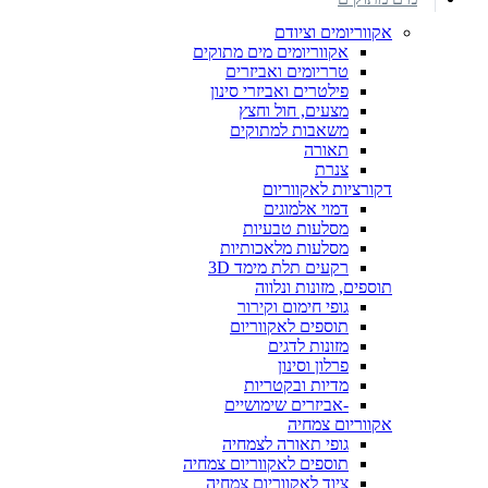
אקווריומים וציודם
אקווריומים מים מתוקים
טרריומים ואביזרים
פילטרים ואביזרי סינון
מצעים, חול וחצץ
משאבות למתוקים
תאורה
צנרת
דקורציות לאקווריום
דמוי אלמוגים
מסלעות טבעיות
מסלעות מלאכותיות
רקעים תלת מימד 3D
תוספים, מזונות ונלווה
גופי חימום וקירור
תוספים לאקווריום
מזונות לדגים
פרלון וסינון
מדיות ובקטריות
-אביזרים שימושיים
אקווריום צמחיה
גופי תאורה לצמחיה
תוספים לאקווריום צמחיה
ציוד לאקווריום צמחיה