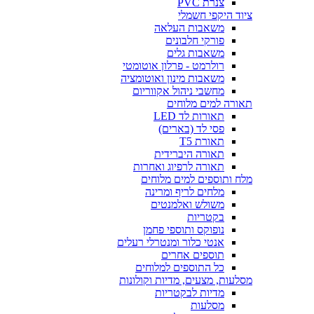
צנרת PVC
ציוד היקפי חשמלי
משאבות העלאה
פורקי חלבונים
משאבות גלים
רולרמט - פרלון אוטומטי
משאבות מינון ואוטומציה
מחשבי ניהול אקווריום
תאורה למים מלוחים
תאורות לד LED
פסי לד (בארים)
תאורת T5
תאורה היברידית
תאורה לרפיוג ואחרות
מלח ותוספים למים מלוחים
מלחים לריף ומרינה
משולש ואלמנטים
בקטריות
נופוקס ותוספי פחמן
אנטי כלור ומנטרלי רעלים
תוספים אחרים
כל התוספים למלוחים
מסלעות, מצעים, מדיות וקולונות
מדיות לבקטריות
מסלעות