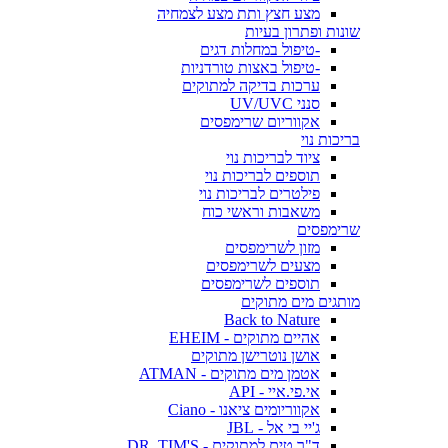
מצע חצץ ותת מצע לצמחיה
שונות ופתרון בעיות
-טיפול במחלות דגים
-טיפול באצות טורדניות
ערכות בדיקה למתוקים
סנני UV/UVC
אקווריום שרימפסים
בריכות נוי
ציוד לבריכות נוי
תוספים לבריכות נוי
פילטרים לבריכות נוי
משאבות וראשי כוח
שרימפסים
מזון לשרימפסים
מצעים לשרימפסים
תוספים לשרימפסים
מותגים מים מתוקים
Back to Nature
אהיים מתוקים - EHEIM
אושן נוטרישן מתוקים
אטמן מים מתוקים - ATMAN
אי.פי.איי - API
אקווריומים ציאנו - Ciano
ג'יי בי אל - JBL
ד"ר טים למתוקים - DR. TIM'S