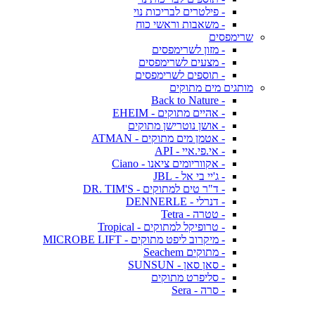
- פילטרים לבריכות נוי
- משאבות וראשי כוח
שרימפסים
- מזון לשרימפסים
- מצעים לשרימפסים
- תוספים לשרימפסים
מותגים מים מתוקים
- Back to Nature
- אהיים מתוקים - EHEIM
- אושן נוטרישן מתוקים
- אטמן מים מתוקים - ATMAN
- אי.פי.איי - API
- אקווריומים ציאנו - Ciano
- ג'יי בי אל - JBL
- ד"ר טים למתוקים - DR. TIM'S
- דנרלי - DENNERLE
- טטרה - Tetra
- טרופיקל למתוקים - Tropical
- מיקרוב ליפט מתוקים - MICROBE LIFT
- מתוקים Seachem
- סאן סאן - SUNSUN
- סליפרט מתוקים
- סרה - Sera