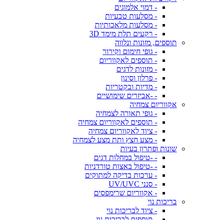
- דמוי אלמוגים
- מסלעות טבעיות
- מסלעות מלאכותיות
- רקעים תלת מימד 3D
תוספים, מזונות ונלווה
- גופי חימום וקירור
- תוספים לאקווריום
- מזונות לדגים
- פרלון וסינון
- מדיות ובקטריות
- -אביזרים שימושיים
אקווריום צמחיה
- גופי תאורה לצמחיה
- תוספים לאקווריום צמחיה
- ציוד לאקווריום צמחיה
- מצע חצץ ותת מצע לצמחיה
שונות ופתרון בעיות
- -טיפול במחלות דגים
- -טיפול באצות טורדניות
- ערכות בדיקה למתוקים
- סנני UV/UVC
- אקווריום שרימפסים
בריכות נוי
- ציוד לבריכות נוי
- תוספים לבריכות נוי