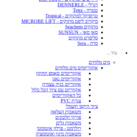
דנרלי - DENNERLE
טטרה - Tetra
טרופיקל למתוקים - Tropical
מיקרוב ליפט מתוקים - MICROBE LIFT
מתוקים Seachem
סאן סאן - SUNSUN
סליפרט מתוקים
סרה - Sera
עוד...
מים מלוחים
אקווריומים מים מלוחים
אקווריומים סאמפ תחתון
אקווריומים נאנו
אקווריום בניה עצמית
אקווריום עם ציוד הכל כלול
כל האקווריומים
צנרת PVC
ציוד היקפי חשמלי
משאבות העלאה
פורקי חלבונים
משאבות גלים
רולרמט - פרלון אוטומטי
משאבות מינון ואוטומציה