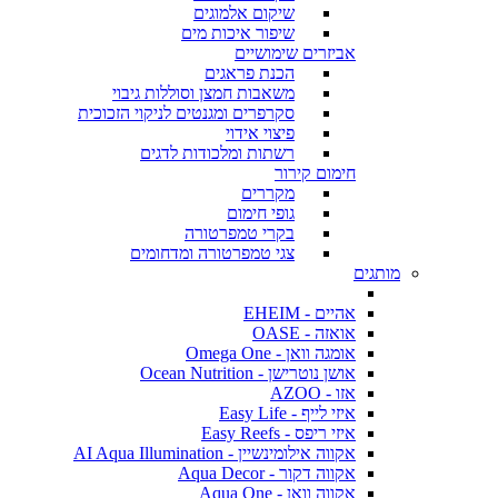
שיקום אלמוגים
שיפור איכות מים
אביזרים שימושיים
הכנת פראגים
משאבות חמצן וסוללות גיבוי
סקרפרים ומגנטים לניקוי הזכוכית
פיצוי אידוי
רשתות ומלכודות לדגים
חימום קירור
מקררים
גופי חימום
בקרי טמפרטורה
צגי טמפרטורה ומדחומים
מותגים
אהיים - EHEIM
אואזה - OASE
אומגה וואן - Omega One
אושן נוטרישן - Ocean Nutrition
אזו - AZOO
איזי לייף - Easy Life
איזי ריפס - Easy Reefs
אקווה אילומינשיין - AI Aqua Illumination
אקווה דקור - Aqua Decor
אקווה וואן - Aqua One