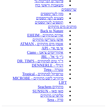
פילטרים לבריכות נוי
משאבות וראשי כוח
שרימפסים
מזון לשרימפסים
מצעים לשרימפסים
תוספים לשרימפסים
מותגים מים מתוקים
Back to Nature
אהיים מתוקים - EHEIM
אושן נוטרישן מתוקים
אטמן מים מתוקים - ATMAN
אי.פי.איי - API
אקווריומים ציאנו - Ciano
ג'יי בי אל - JBL
ד"ר טים למתוקים - DR. TIM'S
דנרלי - DENNERLE
טטרה - Tetra
טרופיקל למתוקים - Tropical
מיקרוב ליפט מתוקים - MICROBE
LIFT
מתוקים Seachem
סאן סאן - SUNSUN
סליפרט מתוקים
סרה - Sera