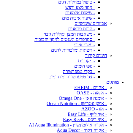
- טיפול במחלות דגים
- ניקוי מצע ורפש
- שיקום אלמוגים
- שיפור איכות מים
אביזרים שימושיים
- הכנת פראגים
- משאבות חמצן וסוללות גיבוי
- סקרפרים ומגנטים לניקוי הזכוכית
- פיצוי אידוי
- רשתות ומלכודות לדגים
חימום קירור
- מקררים
- גופי חימום
- בקרי טמפרטורה
- צגי טמפרטורה ומדחומים
מותגים
- אהיים - EHEIM
- אואזה - OASE
- אומגה וואן - Omega One
- אושן נוטרישן - Ocean Nutrition
- אזו - AZOO
- איזי לייף - Easy Life
- איזי ריפס - Easy Reefs
- אקווה אילומינשיין - AI Aqua Illumination
- אקווה דקור - Aqua Decor