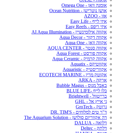
אומגה וואן - Omega One
אושן נוטרישן - Ocean Nutrition
אזו - AZOO
איזי לייף - Easy Life
איזי ריפס - Easy Reefs
אקווה אילומינשיין - AI Aqua Illumination
אקווה דקור - Aqua Decor
אקווה וואן - Aqua One
אקווה סנטר - AQUA CENTER
אקווה פורסט - Aqua Forest
אקווה קרמיק - Aqua Ceramic
אקווטיקס - Aquatix
אקווריסטיק - Aquaristic
אקוטק מרין - ECOTECH MARINE
ארקה - ARKA
באבל מגוס - Bubble Magus
בלו לייף -BLUE LIFE
ברייטוול - Brightwell
גי אייץ אל - GHL
גרוטק - GroTech
ד"ר טים למלוחים - DR. TIM'S
דה אקווריום סולושן - The Aquarium Solution
דלואה - DALUA
דלתק - Deltec