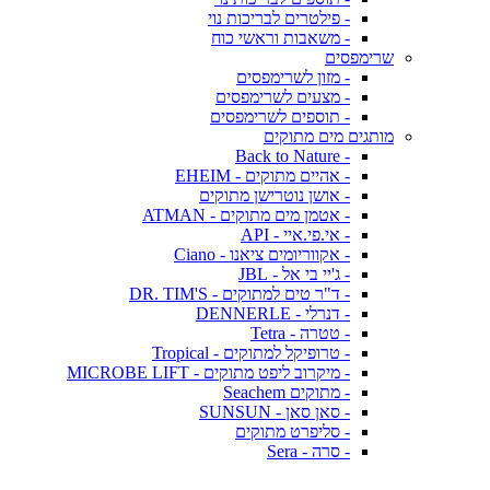
- פילטרים לבריכות נוי
- משאבות וראשי כוח
שרימפסים
- מזון לשרימפסים
- מצעים לשרימפסים
- תוספים לשרימפסים
מותגים מים מתוקים
- Back to Nature
- אהיים מתוקים - EHEIM
- אושן נוטרישן מתוקים
- אטמן מים מתוקים - ATMAN
- אי.פי.איי - API
- אקווריומים ציאנו - Ciano
- ג'יי בי אל - JBL
- ד"ר טים למתוקים - DR. TIM'S
- דנרלי - DENNERLE
- טטרה - Tetra
- טרופיקל למתוקים - Tropical
- מיקרוב ליפט מתוקים - MICROBE LIFT
- מתוקים Seachem
- סאן סאן - SUNSUN
- סליפרט מתוקים
- סרה - Sera