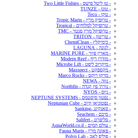
- טו ליטל פישס - Two Little Fishies
- טונז - TUNZE
- טקו - Teco
- טרופיק מרין - Tropic Marin
- טרופיקל למלוחים - Tropical
- טרופיקל מרין סנטר - TMC
- טריטון - TRITON
- כימיקלין - ChemiClean
- לגונה - LAGUNA
- מארין פיור - MARINE PURE
- מודרן ריף - Modern Reef
- מיקרוב ליפט - Microbe Lift
- מקספקט - Maxspect
- מרקו רוקס - Marco Rocks
- נווה - NEWA
- נורת' פין קנדה - Northfin
- ניוס - NYOS
- נפטון סיסטמס - NEPTUNE SYSTEMS
- נפטוניאן קיוב - Neptunian Cube
- סאנקינג -Sanking
- סיכם - Seachem
- סליפרט - Salifert
- עולם המים - AquaWorld.co.il
- פאונה מרין - Fauna Marin
- פוליפ לאב - Polyp Lab