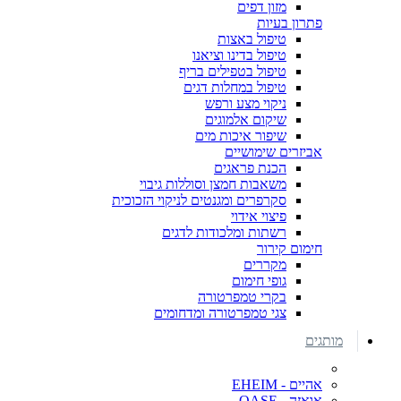
מזון דפים
פתרון בעיות
טיפול באצות
טיפול בדינו וציאנו
טיפול בטפילים בריף
טיפול במחלות דגים
ניקוי מצע ורפש
שיקום אלמוגים
שיפור איכות מים
אביזרים שימושיים
הכנת פראגים
משאבות חמצן וסוללות גיבוי
סקרפרים ומגנטים לניקוי הזכוכית
פיצוי אידוי
רשתות ומלכודות לדגים
חימום קירור
מקררים
גופי חימום
בקרי טמפרטורה
צגי טמפרטורה ומדחומים
מותגים
אהיים - EHEIM
אואזה - OASE