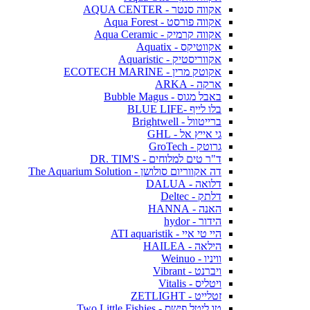
אקווה סנטר - AQUA CENTER
אקווה פורסט - Aqua Forest
אקווה קרמיק - Aqua Ceramic
אקווטיקס - Aquatix
אקווריסטיק - Aquaristic
אקוטק מרין - ECOTECH MARINE
ארקה - ARKA
באבל מגוס - Bubble Magus
בלו לייף -BLUE LIFE
ברייטוול - Brightwell
גי אייץ אל - GHL
גרוטק - GroTech
ד"ר טים למלוחים - DR. TIM'S
דה אקווריום סולושן - The Aquarium Solution
דלואה - DALUA
דלתק - Deltec
האנה - HANNA
הידור - hydor
היי טי איי - ATI aquaristik
הילאה - HAILEA
וויניו - Weinuo
ויברנט - Vibrant
ויטליס - Vitalis
זטלייט - ZETLIGHT
טו ליטל פישס - Two Little Fishies