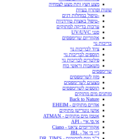
מצע חצץ ותת מצע לצמחיה
שונות ופתרון בעיות
-טיפול במחלות דגים
-טיפול באצות טורדניות
ערכות בדיקה למתוקים
סנני UV/UVC
אקווריום שרימפסים
בריכות נוי
ציוד לבריכות נוי
תוספים לבריכות נוי
פילטרים לבריכות נוי
משאבות וראשי כוח
שרימפסים
מזון לשרימפסים
מצעים לשרימפסים
תוספים לשרימפסים
מותגים מים מתוקים
Back to Nature
אהיים מתוקים - EHEIM
אושן נוטרישן מתוקים
אטמן מים מתוקים - ATMAN
אי.פי.איי - API
אקווריומים ציאנו - Ciano
ג'יי בי אל - JBL
ד"ר טים למתוקים - DR. TIM'S