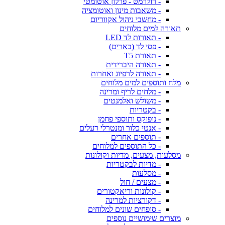
- רולרמט - פרלון אוטומטי
- משאבות מינון ואוטומציה
- מחשבי ניהול אקווריום
תאורה למים מלוחים
- תאורות לד LED
- פסי לד (בארים)
- תאורת T5
- תאורה היברידית
- תאורה לרפיוג ואחרות
מלח ותוספים למים מלוחים
- מלחים לריף ומרינה
- משולש ואלמנטים
- בקטריות
- נופוקס ותוספי פחמן
- אנטי כלור ומנטרלי רעלים
- תוספים אחרים
- כל התוספים למלוחים
מסלעות, מצעים, מדיות וקולונות
- מדיות לבקטריות
- מסלעות
- מצעים / חול
- קולונות וריאקטורים
- דקורציות למרינה
- סופחים שונים למלוחים
מוצרים שימושיים נוספים