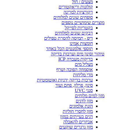
מצעים / חול
קולונות וריאקטורים
דקורציות למרינה
סופחים שונים למלוחים
מוצרים שימושיים נוספים
בקטריות לסייקל
דבקים שונים למלוחים
דיפ - תמיסה להסרת טפילים
חומצות אמינו
תוספי אלמנטים הכל באחד
טיהור וסינון מים וערכות בדיקה
בדיקות מעבדה ICP
מצליל מים
אוסמוזה הפוכה ושרף
מדי מליחות
ערכות בדיקה ידניות ואוטומטיות
סינון, פרלון, פחם ועוד
סנני UVC
מזון למים מלוחים
מזון לדגים
הזנת אלמוגים
מזון לחסרי חוליות
דגים בעייתים במזון
אביזרים להאכלה
מזון גרגרים שוקעים