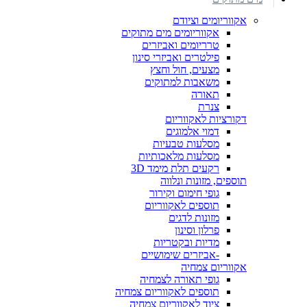
אקווריומים וציודם
אקווריומים מים מתוקים
טרריומים ואביזרים
פילטרים ואביזרי סינון
מצעים, חול וחצץ
משאבות למתוקים
תאורה
צנרת
דקורציות לאקווריום
דמוי אלמוגים
מסלעות טבעיות
מסלעות מלאכותיות
רקעים תלת מימד 3D
תוספים, מזונות ונלווה
גופי חימום וקירור
תוספים לאקווריום
מזונות לדגים
פרלון וסינון
מדיות ובקטריות
-אביזרים שימושיים
אקווריום צמחיה
גופי תאורה לצמחיה
תוספים לאקווריום צמחיה
ציוד לאקווריום צמחיה