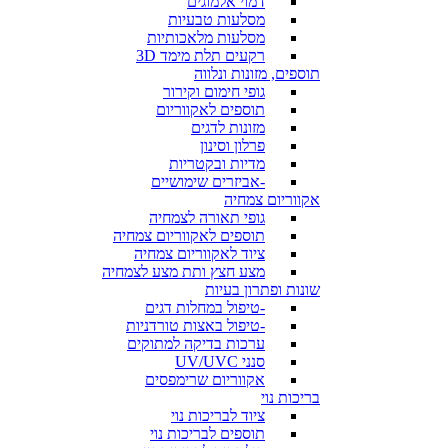
דמוי אלמוגים
מסלעות טבעיות
מסלעות מלאכותיות
רקעים תלת מימד 3D
תוספים, מזונות ונלווה
גופי חימום וקירור
תוספים לאקווריום
מזונות לדגים
פרלון וסינון
מדיות ובקטריות
-אביזרים שימושיים
אקווריום צמחיה
גופי תאורה לצמחיה
תוספים לאקווריום צמחיה
ציוד לאקווריום צמחיה
מצע חצץ ותת מצע לצמחיה
שונות ופתרון בעיות
-טיפול במחלות דגים
-טיפול באצות טורדניות
ערכות בדיקה למתוקים
סנני UV/UVC
אקווריום שרימפסים
בריכות נוי
ציוד לבריכות נוי
תוספים לבריכות נוי