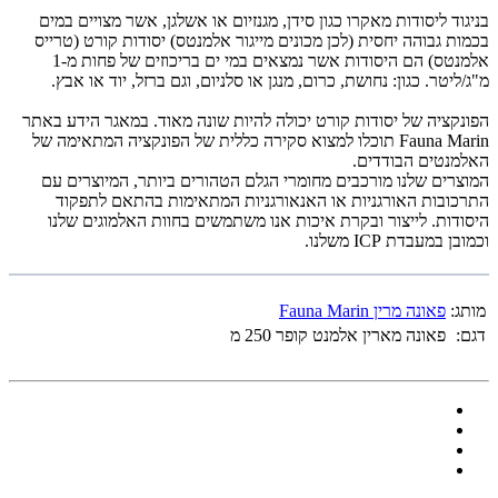
בניגוד ליסודות מאקרו כגון סידן, מגנזיום או אשלגן, אשר מצויים במים
בכמות גבוהה יחסית (לכן מכונים מייגור אלמנטס) יסודות קורט (טרייס
אלמנטס) הם היסודות אשר נמצאים במי ים בריכוזים של פחות מ-1
מ"ג/ליטר. כגון: נחושת, כרום, מנגן או סלניום, וגם ברזל, יוד או אבץ.
הפונקציה של יסודות קורט יכולה להיות שונה מאוד. במאגר הידע באתר
Fauna Marin תוכלו למצוא סקירה כללית של הפונקציה המתאימה של
האלמנטים הבודדים.
המוצרים שלנו מורכבים מחומרי הגלם הטהורים ביותר, המיוצרים עם
התרכובות האורגניות או האנאורגניות המתאימות בהתאם לתפקוד
היסודות. לייצור ובקרת איכות אנו משתמשים בחוות האלמוגים שלנו
וכמובן במעבדת ICP משלנו.
מותג:
פאונה מרין Fauna Marin
דגם:
פאונה מארין אלמנט קופר 250 מ