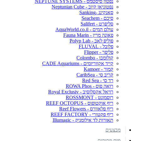
נפטון סיסטמס - NEPTUNE SYSTEMS
נפטוניאן קיוב - Neptunian Cube
סאנקינג -Sanking
סיכם - Seachem
סליפרט - Salifert
עולם המים - AquaWorld.co.il
פאונה מרין - Fauna Marin
פוליפ לאב - Polyp Lab
פלובל - FLUVAL
פליפר - Flipper
קולומבו - Colombo
קייד אקווריומים - CADE Aquariums
קמור - Kamoer
קריב סי - CaribSea
רד סי - Red Sea
רואה פוס - ROWA Phos
רויאל אקסלוסיב - Royal Exclusiv
רוסמונט - ROSSMONT
ריף אוקטופוס - REEF OCTOPUS
ריף פלאוורס - Reef Flowers
ריף פקטורי - REEF FACTORY
תאורות לד אילומגיק - Illumagic
מבצעים
מים מתוקים