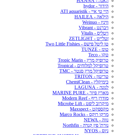
האנה - HANNA
הידור - hydor
היי טי איי - ATI aquaristik
הילאה - HAILEA
וויניו - Weinuo
ויברנט - Vibrant
ויטליס - Vitalis
זטלייט - ZETLIGHT
טו ליטל פישס - Two Little Fishies
טונז - TUNZE
טקו - Teco
טרופיק מרין - Tropic Marin
טרופיקל למלוחים - Tropical
טרופיקל מרין סנטר - TMC
טריטון - TRITON
כימיקלין - ChemiClean
לגונה - LAGUNA
מארין פיור - MARINE PURE
מודרן ריף - Modern Reef
מיקרוב ליפט - Microbe Lift
מקספקט - Maxspect
מרקו רוקס - Marco Rocks
נווה - NEWA
נורת' פין קנדה - Northfin
ניוס - NYOS