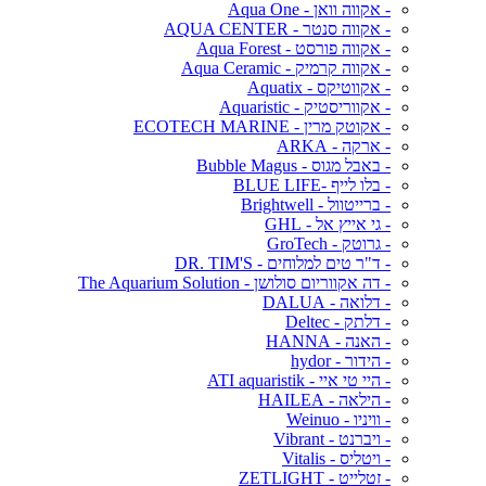
- אקווה וואן - Aqua One
- אקווה סנטר - AQUA CENTER
- אקווה פורסט - Aqua Forest
- אקווה קרמיק - Aqua Ceramic
- אקווטיקס - Aquatix
- אקווריסטיק - Aquaristic
- אקוטק מרין - ECOTECH MARINE
- ארקה - ARKA
- באבל מגוס - Bubble Magus
- בלו לייף -BLUE LIFE
- ברייטוול - Brightwell
- גי אייץ אל - GHL
- גרוטק - GroTech
- ד"ר טים למלוחים - DR. TIM'S
- דה אקווריום סולושן - The Aquarium Solution
- דלואה - DALUA
- דלתק - Deltec
- האנה - HANNA
- הידור - hydor
- היי טי איי - ATI aquaristik
- הילאה - HAILEA
- וויניו - Weinuo
- ויברנט - Vibrant
- ויטליס - Vitalis
- זטלייט - ZETLIGHT