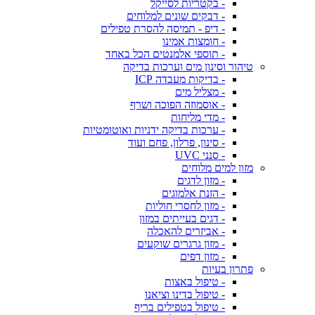
- בקטריות לסייקל
- דבקים שונים למלוחים
- דיפ - תמיסה להסרת טפילים
- חומצות אמינו
- תוספי אלמנטים הכל באחד
טיהור וסינון מים וערכות בדיקה
- בדיקות מעבדה ICP
- מצליל מים
- אוסמוזה הפוכה ושרף
- מדי מליחות
- ערכות בדיקה ידניות ואוטומטיות
- סינון, פרלון, פחם ועוד
- סנני UVC
מזון למים מלוחים
- מזון לדגים
- הזנת אלמוגים
- מזון לחסרי חוליות
- דגים בעייתים במזון
- אביזרים להאכלה
- מזון גרגרים שוקעים
- מזון דפים
פתרון בעיות
- טיפול באצות
- טיפול בדינו וציאנו
- טיפול בטפילים בריף