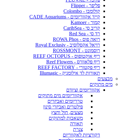
פליפר - Flipper
קולומבו - Colombo
קייד אקווריומים - CADE Aquariums
קמור - Kamoer
קריב סי - CaribSea
רד סי - Red Sea
רואה פוס - ROWA Phos
רויאל אקסלוסיב - Royal Exclusiv
רוסמונט - ROSSMONT
ריף אוקטופוס - REEF OCTOPUS
ריף פלאוורס - Reef Flowers
ריף פקטורי - REEF FACTORY
תאורות לד אילומגיק - Illumagic
מבצעים
מים מתוקים
אקווריומים וציודם
אקווריומים מים מתוקים
טרריומים ואביזרים
פילטרים ואביזרי סינון
מצעים, חול וחצץ
משאבות למתוקים
תאורה
צנרת
דקורציות לאקווריום