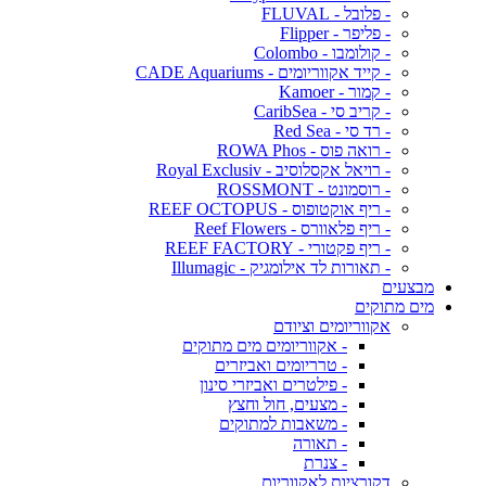
- פלובל - FLUVAL
- פליפר - Flipper
- קולומבו - Colombo
- קייד אקווריומים - CADE Aquariums
- קמור - Kamoer
- קריב סי - CaribSea
- רד סי - Red Sea
- רואה פוס - ROWA Phos
- רויאל אקסלוסיב - Royal Exclusiv
- רוסמונט - ROSSMONT
- ריף אוקטופוס - REEF OCTOPUS
- ריף פלאוורס - Reef Flowers
- ריף פקטורי - REEF FACTORY
- תאורות לד אילומגיק - Illumagic
מבצעים
מים מתוקים
אקווריומים וציודם
- אקווריומים מים מתוקים
- טרריומים ואביזרים
- פילטרים ואביזרי סינון
- מצעים, חול וחצץ
- משאבות למתוקים
- תאורה
- צנרת
דקורציות לאקווריום