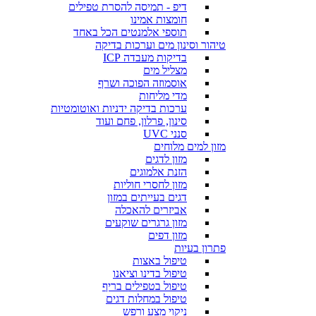
דיפ - תמיסה להסרת טפילים
חומצות אמינו
תוספי אלמנטים הכל באחד
טיהור וסינון מים וערכות בדיקה
בדיקות מעבדה ICP
מצליל מים
אוסמוזה הפוכה ושרף
מדי מליחות
ערכות בדיקה ידניות ואוטומטיות
סינון, פרלון, פחם ועוד
סנני UVC
מזון למים מלוחים
מזון לדגים
הזנת אלמוגים
מזון לחסרי חוליות
דגים בעייתים במזון
אביזרים להאכלה
מזון גרגרים שוקעים
מזון דפים
פתרון בעיות
טיפול באצות
טיפול בדינו וציאנו
טיפול בטפילים בריף
טיפול במחלות דגים
ניקוי מצע ורפש