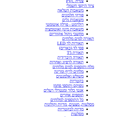
צנרת PVC
ציוד היקפי חשמלי
משאבות העלאה
פורקי חלבונים
משאבות גלים
רולרמט - פרלון אוטומטי
משאבות מינון ואוטומציה
מחשבי ניהול אקווריום
תאורה למים מלוחים
תאורות לד LED
פסי לד (בארים)
תאורת T5
תאורה היברידית
תאורה לרפיוג ואחרות
מלח ותוספים למים מלוחים
מלחים לריף ומרינה
משולש ואלמנטים
בקטריות
נופוקס ותוספי פחמן
אנטי כלור ומנטרלי רעלים
תוספים אחרים
כל התוספים למלוחים
מסלעות, מצעים, מדיות וקולונות
מדיות לבקטריות
מסלעות