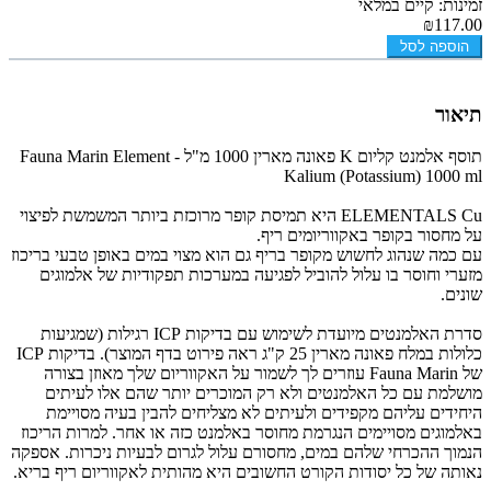
זמינות: קיים במלאי
₪117.00
הוספה לסל
תיאור
תוסף אלמנט קליום K פאונה מארין 1000 מ"ל - Fauna Marin Element
Kalium (Potassium) 1000 ml
ELEMENTALS Cu היא תמיסת קופר מרוכזת ביותר המשמשת לפיצוי
על מחסור בקופר באקווריומים ריף.
עם כמה שנהוג לחשוש מקופר בריף גם הוא מצוי במים באופן טבעי בריכוז
מזערי וחוסר בו עלול להוביל לפגיעה במערכות תפקודיות של אלמוגים
שונים.
סדרת האלמנטים מיועדת לשימוש עם בדיקות ICP רגילות (שמגיעות
כלולות במלח פאונה מארין 25 ק"ג ראה פירוט בדף המוצר). בדיקות ICP
של Fauna Marin עוזרים לך לשמור על האקווריום שלך מאוזן בצורה
מושלמת עם כל האלמנטים ולא רק המוכרים יותר שהם אלו לעיתים
היחידים עליהם מקפידים ולעיתים לא מצליחים להבין בעיה מסויימת
באלמוגים מסויימים הנגרמת מחוסר באלמנט כזה או אחר.
למרות הריכוז
הנמוך ההכרחי שלהם במים, מחסורם עלול לגרום לבעיות ניכרות. אספקה
נאותה של כל יסודות הקורט החשובים היא מהותית לאקווריום ריף בריא.