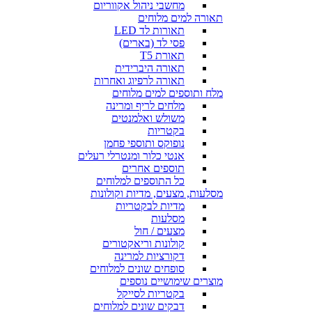
מחשבי ניהול אקווריום
תאורה למים מלוחים
תאורות לד LED
פסי לד (בארים)
תאורת T5
תאורה היברידית
תאורה לרפיוג ואחרות
מלח ותוספים למים מלוחים
מלחים לריף ומרינה
משולש ואלמנטים
בקטריות
נופוקס ותוספי פחמן
אנטי כלור ומנטרלי רעלים
תוספים אחרים
כל התוספים למלוחים
מסלעות, מצעים, מדיות וקולונות
מדיות לבקטריות
מסלעות
מצעים / חול
קולונות וריאקטורים
דקורציות למרינה
סופחים שונים למלוחים
מוצרים שימושיים נוספים
בקטריות לסייקל
דבקים שונים למלוחים