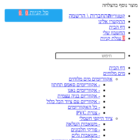
מוצר נוסף בהצלחה
סל קניות
0
0
התחברות \ הרשמה
קטגוריות
התקשרו אלינו
דף הבית
החשבון שלי
0
עגלת קניות
דף הבית
מים מלוחים
אקווריומים מים מלוחים
- אקווריומים סאמפ תחתון
- אקווריומים נאנו
- אקווריום בניה עצמית
- אקווריום עם ציוד הכל כלול
- כל האקווריומים
- צנרת PVC
ציוד היקפי חשמלי
- משאבות העלאה
- פורקי חלבונים
- משאבות גלים