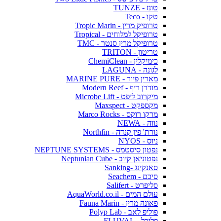
טונז - TUNZE
טקו - Teco
טרופיק מרין - Tropic Marin
טרופיקל למלוחים - Tropical
טרופיקל מרין סנטר - TMC
טריטון - TRITON
כימיקלין - ChemiClean
לגונה - LAGUNA
מארין פיור - MARINE PURE
מודרן ריף - Modern Reef
מיקרוב ליפט - Microbe Lift
מקספקט - Maxspect
מרקו רוקס - Marco Rocks
נווה - NEWA
נורת' פין קנדה - Northfin
ניוס - NYOS
נפטון סיסטמס - NEPTUNE SYSTEMS
נפטוניאן קיוב - Neptunian Cube
סאנקינג -Sanking
סיכם - Seachem
סליפרט - Salifert
עולם המים - AquaWorld.co.il
פאונה מרין - Fauna Marin
פוליפ לאב - Polyp Lab
פלובל - FLUVAL