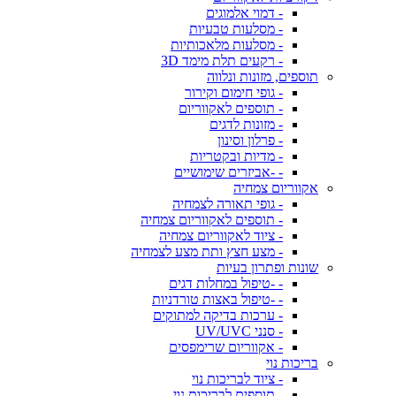
- דמוי אלמוגים
- מסלעות טבעיות
- מסלעות מלאכותיות
- רקעים תלת מימד 3D
תוספים, מזונות ונלווה
- גופי חימום וקירור
- תוספים לאקווריום
- מזונות לדגים
- פרלון וסינון
- מדיות ובקטריות
- -אביזרים שימושיים
אקווריום צמחיה
- גופי תאורה לצמחיה
- תוספים לאקווריום צמחיה
- ציוד לאקווריום צמחיה
- מצע חצץ ותת מצע לצמחיה
שונות ופתרון בעיות
- -טיפול במחלות דגים
- -טיפול באצות טורדניות
- ערכות בדיקה למתוקים
- סנני UV/UVC
- אקווריום שרימפסים
בריכות נוי
- ציוד לבריכות נוי
- תוספים לבריכות נוי