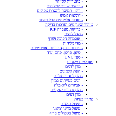
- בקטריות לסייקל
- דבקים שונים למלוחים
- דיפ - תמיסה להסרת טפילים
- חומצות אמינו
- תוספי אלמנטים הכל באחד
טיהור וסינון מים וערכות בדיקה
- בדיקות מעבדה ICP
- מצליל מים
- אוסמוזה הפוכה ושרף
- מדי מליחות
- ערכות בדיקה ידניות ואוטומטיות
- סינון, פרלון, פחם ועוד
- סנני UVC
מזון למים מלוחים
- מזון לדגים
- הזנת אלמוגים
- מזון לחסרי חוליות
- דגים בעייתים במזון
- אביזרים להאכלה
- מזון גרגרים שוקעים
- מזון דפים
פתרון בעיות
- טיפול באצות
- טיפול בדינו וציאנו
- טיפול בטפילים בריף