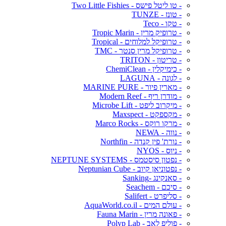
- טו ליטל פישס - Two Little Fishies
- טונז - TUNZE
- טקו - Teco
- טרופיק מרין - Tropic Marin
- טרופיקל למלוחים - Tropical
- טרופיקל מרין סנטר - TMC
- טריטון - TRITON
- כימיקלין - ChemiClean
- לגונה - LAGUNA
- מארין פיור - MARINE PURE
- מודרן ריף - Modern Reef
- מיקרוב ליפט - Microbe Lift
- מקספקט - Maxspect
- מרקו רוקס - Marco Rocks
- נווה - NEWA
- נורת' פין קנדה - Northfin
- ניוס - NYOS
- נפטון סיסטמס - NEPTUNE SYSTEMS
- נפטוניאן קיוב - Neptunian Cube
- סאנקינג -Sanking
- סיכם - Seachem
- סליפרט - Salifert
- עולם המים - AquaWorld.co.il
- פאונה מרין - Fauna Marin
- פוליפ לאב - Polyp Lab