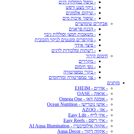
- טיפול במחלות דגים
- ניקוי מצע ורפש
- שיקום אלמוגים
- שיפור איכות מים
אביזרים שימושיים
- הכנת פראגים
- משאבות חמצן וסוללות גיבוי
- סקרפרים ומגנטים לניקוי הזכוכית
- פיצוי אידוי
- רשתות ומלכודות לדגים
חימום קירור
- מקררים
- גופי חימום
- בקרי טמפרטורה
- צגי טמפרטורה ומדחומים
מותגים
- אהיים - EHEIM
- אואזה - OASE
- אומגה וואן - Omega One
- אושן נוטרישן - Ocean Nutrition
- אזו - AZOO
- איזי לייף - Easy Life
- איזי ריפס - Easy Reefs
- אקווה אילומינשיין - AI Aqua Illumination
- אקווה דקור - Aqua Decor