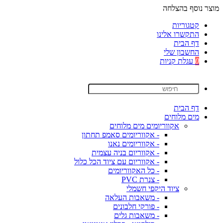
מוצר נוסף בהצלחה
קטגוריות
התקשרו אלינו
דף הבית
החשבון שלי
0
עגלת קניות
דף הבית
מים מלוחים
אקווריומים מים מלוחים
- אקווריומים סאמפ תחתון
- אקווריומים נאנו
- אקווריום בניה עצמית
- אקווריום עם ציוד הכל כלול
- כל האקווריומים
- צנרת PVC
ציוד היקפי חשמלי
- משאבות העלאה
- פורקי חלבונים
- משאבות גלים