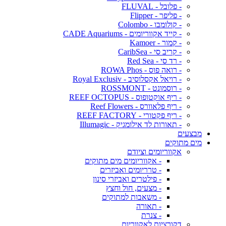
- פלובל - FLUVAL
- פליפר - Flipper
- קולומבו - Colombo
- קייד אקווריומים - CADE Aquariums
- קמור - Kamoer
- קריב סי - CaribSea
- רד סי - Red Sea
- רואה פוס - ROWA Phos
- רויאל אקסלוסיב - Royal Exclusiv
- רוסמונט - ROSSMONT
- ריף אוקטופוס - REEF OCTOPUS
- ריף פלאוורס - Reef Flowers
- ריף פקטורי - REEF FACTORY
- תאורות לד אילומגיק - Illumagic
מבצעים
מים מתוקים
אקווריומים וציודם
- אקווריומים מים מתוקים
- טרריומים ואביזרים
- פילטרים ואביזרי סינון
- מצעים, חול וחצץ
- משאבות למתוקים
- תאורה
- צנרת
דקורציות לאקווריום