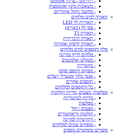
- רולרמט - פרלון אוטומטי
- משאבות מינון ואוטומציה
- מחשבי ניהול אקווריום
תאורה למים מלוחים
- תאורות לד LED
- פסי לד (בארים)
- תאורת T5
- תאורה היברידית
- תאורה לרפיוג ואחרות
מלח ותוספים למים מלוחים
- מלחים לריף ומרינה
- משולש ואלמנטים
- בקטריות
- נופוקס ותוספי פחמן
- אנטי כלור ומנטרלי רעלים
- תוספים אחרים
- כל התוספים למלוחים
מסלעות, מצעים, מדיות וקולונות
- מדיות לבקטריות
- מסלעות
- מצעים / חול
- קולונות וריאקטורים
- דקורציות למרינה
- סופחים שונים למלוחים
מוצרים שימושיים נוספים