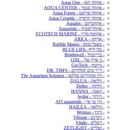
- אקווה וואן - Aqua One
- אקווה סנטר - AQUA CENTER
- אקווה פורסט - Aqua Forest
- אקווה קרמיק - Aqua Ceramic
- אקווטיקס - Aquatix
- אקווריסטיק - Aquaristic
- אקוטק מרין - ECOTECH MARINE
- ארקה - ARKA
- באבל מגוס - Bubble Magus
- בלו לייף -BLUE LIFE
- ברייטוול - Brightwell
- גי אייץ אל - GHL
- גרוטק - GroTech
- ד"ר טים למלוחים - DR. TIM'S
- דה אקווריום סולושן - The Aquarium Solution
- דלואה - DALUA
- דלתק - Deltec
- האנה - HANNA
- הידור - hydor
- היי טי איי - ATI aquaristik
- הילאה - HAILEA
- וויניו - Weinuo
- ויברנט - Vibrant
- ויטליס - Vitalis
- זטלייט - ZETLIGHT