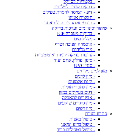
- בקטריות לסייקל
- דבקים שונים למלוחים
- דיפ - תמיסה להסרת טפילים
- חומצות אמינו
- תוספי אלמנטים הכל באחד
טיהור וסינון מים וערכות בדיקה
- בדיקות מעבדה ICP
- מצליל מים
- אוסמוזה הפוכה ושרף
- מדי מליחות
- ערכות בדיקה ידניות ואוטומטיות
- סינון, פרלון, פחם ועוד
- סנני UVC
מזון למים מלוחים
- מזון לדגים
- הזנת אלמוגים
- מזון לחסרי חוליות
- דגים בעייתים במזון
- אביזרים להאכלה
- מזון גרגרים שוקעים
- מזון דפים
פתרון בעיות
- טיפול באצות
- טיפול בדינו וציאנו
- טיפול בטפילים בריף