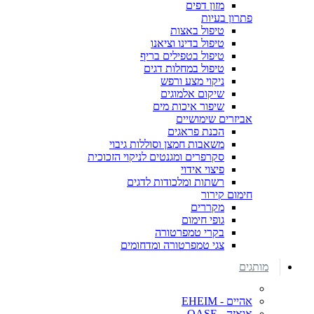
מזון דפים
פתרון בעיות
טיפול באצות
טיפול בדינו וציאנו
טיפול בטפילים בריף
טיפול במחלות דגים
ניקוי מצע ורפש
שיקום אלמוגים
שיפור איכות מים
אביזרים שימושיים
הכנת פראגים
משאבות חמצן וסוללות גיבוי
סקרפרים ומגנטים לניקוי הזכוכית
פיצוי אידוי
רשתות ומלכודות לדגים
חימום קירור
מקררים
גופי חימום
בקרי טמפרטורה
צגי טמפרטורה ומדחומים
מותגים
אהיים - EHEIM
אואזה - OASE