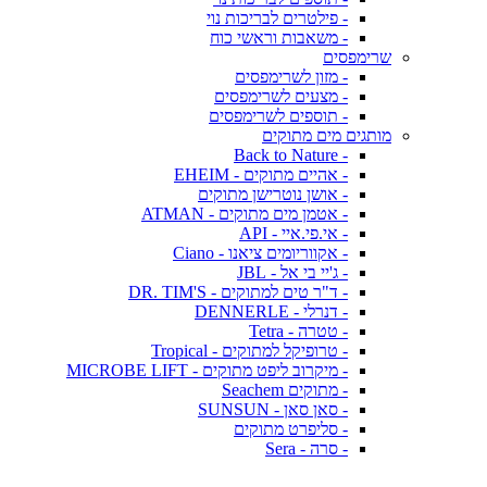
- פילטרים לבריכות נוי
- משאבות וראשי כוח
שרימפסים
- מזון לשרימפסים
- מצעים לשרימפסים
- תוספים לשרימפסים
מותגים מים מתוקים
- Back to Nature
- אהיים מתוקים - EHEIM
- אושן נוטרישן מתוקים
- אטמן מים מתוקים - ATMAN
- אי.פי.איי - API
- אקווריומים ציאנו - Ciano
- ג'יי בי אל - JBL
- ד"ר טים למתוקים - DR. TIM'S
- דנרלי - DENNERLE
- טטרה - Tetra
- טרופיקל למתוקים - Tropical
- מיקרוב ליפט מתוקים - MICROBE LIFT
- מתוקים Seachem
- סאן סאן - SUNSUN
- סליפרט מתוקים
- סרה - Sera