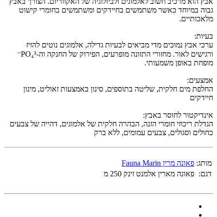
אבץ הוא מרכיב חשוב לאלמוגים ולביולוגיה של האקווריום. הצורך באבץ
גבוה במיוחד כאשר משתמשים בחיידקים ומשתמשים בחומרי קישוט
מלאכותיים.
בעיות:
ערכי אבץ נמוכים מדי מביאים לבעיות גדילה, אלמוגים נוטים להזיז
ורגישים לאור. מחזורי התזונה מופרעים, הפירוק של החנקה וה-PO₄³⁻
מופחת באופן משמעותי.
אמצעים:
החלפת מים חלקית, שליטה בתוספים, סינון באמצעות זאוליט, מינון
חיידקים
אינדיקטור לחוסר באבץ:
הגדלת ריכוזי חומרי הזנה, הבהרה חלקית של אלמוגים, דהייה של צבעים
כחולים וסגולים, צבעים עמומים, ללא ברק
מותג:
פאונה מרין Fauna Marin
דגם:
פאונה מארין אלמנט זינק 250 מ