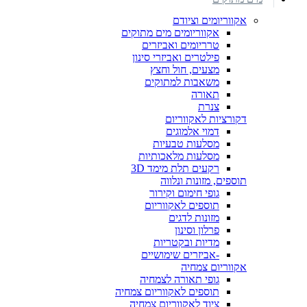
אקווריומים וציודם
אקווריומים מים מתוקים
טרריומים ואביזרים
פילטרים ואביזרי סינון
מצעים, חול וחצץ
משאבות למתוקים
תאורה
צנרת
דקורציות לאקווריום
דמוי אלמוגים
מסלעות טבעיות
מסלעות מלאכותיות
רקעים תלת מימד 3D
תוספים, מזונות ונלווה
גופי חימום וקירור
תוספים לאקווריום
מזונות לדגים
פרלון וסינון
מדיות ובקטריות
-אביזרים שימושיים
אקווריום צמחיה
גופי תאורה לצמחיה
תוספים לאקווריום צמחיה
ציוד לאקווריום צמחיה