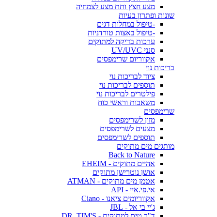
מצע חצץ ותת מצע לצמחיה
שונות ופתרון בעיות
-טיפול במחלות דגים
-טיפול באצות טורדניות
ערכות בדיקה למתוקים
סנני UV/UVC
אקווריום שרימפסים
בריכות נוי
ציוד לבריכות נוי
תוספים לבריכות נוי
פילטרים לבריכות נוי
משאבות וראשי כוח
שרימפסים
מזון לשרימפסים
מצעים לשרימפסים
תוספים לשרימפסים
מותגים מים מתוקים
Back to Nature
אהיים מתוקים - EHEIM
אושן נוטרישן מתוקים
אטמן מים מתוקים - ATMAN
אי.פי.איי - API
אקווריומים ציאנו - Ciano
ג'יי בי אל - JBL
ד"ר טים למתוקים - DR. TIM'S