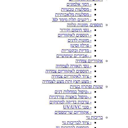
- דמוי אלמוגים
- מסלעות טבעיות
- מסלעות מלאכותיות
- רקעים תלת מימד 3D
תוספים, מזונות ונלווה
- גופי חימום וקירור
- תוספים לאקווריום
- מזונות לדגים
- פרלון וסינון
- מדיות ובקטריות
- -אביזרים שימושיים
אקווריום צמחיה
- גופי תאורה לצמחיה
- תוספים לאקווריום צמחיה
- ציוד לאקווריום צמחיה
- מצע חצץ ותת מצע לצמחיה
שונות ופתרון בעיות
- -טיפול במחלות דגים
- -טיפול באצות טורדניות
- ערכות בדיקה למתוקים
- סנני UV/UVC
- אקווריום שרימפסים
בריכות נוי
- ציוד לבריכות נוי
- תוספים לבריכות נוי