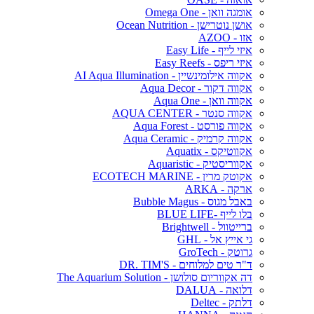
אומגה וואן - Omega One
אושן נוטרישן - Ocean Nutrition
אזו - AZOO
איזי לייף - Easy Life
איזי ריפס - Easy Reefs
אקווה אילומינשיין - AI Aqua Illumination
אקווה דקור - Aqua Decor
אקווה וואן - Aqua One
אקווה סנטר - AQUA CENTER
אקווה פורסט - Aqua Forest
אקווה קרמיק - Aqua Ceramic
אקווטיקס - Aquatix
אקווריסטיק - Aquaristic
אקוטק מרין - ECOTECH MARINE
ארקה - ARKA
באבל מגוס - Bubble Magus
בלו לייף -BLUE LIFE
ברייטוול - Brightwell
גי אייץ אל - GHL
גרוטק - GroTech
ד"ר טים למלוחים - DR. TIM'S
דה אקווריום סולושן - The Aquarium Solution
דלואה - DALUA
דלתק - Deltec