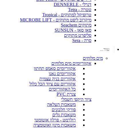
דנרלי - DENNERLE
טטרה - Tetra
טרופיקל למתוקים - Tropical
מיקרוב ליפט מתוקים - MICROBE LIFT
מתוקים Seachem
סאן סאן - SUNSUN
סליפרט מתוקים
סרה - Sera
עוד...
מים מלוחים
אקווריומים מים מלוחים
אקווריומים סאמפ תחתון
אקווריומים נאנו
אקווריום בניה עצמית
אקווריום עם ציוד הכל כלול
כל האקווריומים
צנרת PVC
ציוד היקפי חשמלי
משאבות העלאה
פורקי חלבונים
משאבות גלים
רולרמט - פרלון אוטומטי
משאבות מינון ואוטומציה