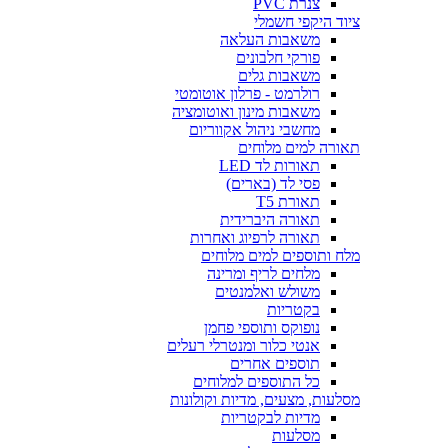
צנרת PVC
ציוד היקפי חשמלי
משאבות העלאה
פורקי חלבונים
משאבות גלים
רולרמט - פרלון אוטומטי
משאבות מינון ואוטומציה
מחשבי ניהול אקווריום
תאורה למים מלוחים
תאורות לד LED
פסי לד (בארים)
תאורת T5
תאורה היברידית
תאורה לרפיוג ואחרות
מלח ותוספים למים מלוחים
מלחים לריף ומרינה
משולש ואלמנטים
בקטריות
נופוקס ותוספי פחמן
אנטי כלור ומנטרלי רעלים
תוספים אחרים
כל התוספים למלוחים
מסלעות, מצעים, מדיות וקולונות
מדיות לבקטריות
מסלעות