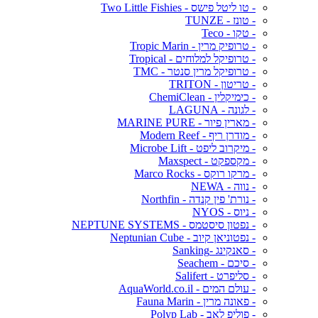
- טו ליטל פישס - Two Little Fishies
- טונז - TUNZE
- טקו - Teco
- טרופיק מרין - Tropic Marin
- טרופיקל למלוחים - Tropical
- טרופיקל מרין סנטר - TMC
- טריטון - TRITON
- כימיקלין - ChemiClean
- לגונה - LAGUNA
- מארין פיור - MARINE PURE
- מודרן ריף - Modern Reef
- מיקרוב ליפט - Microbe Lift
- מקספקט - Maxspect
- מרקו רוקס - Marco Rocks
- נווה - NEWA
- נורת' פין קנדה - Northfin
- ניוס - NYOS
- נפטון סיסטמס - NEPTUNE SYSTEMS
- נפטוניאן קיוב - Neptunian Cube
- סאנקינג -Sanking
- סיכם - Seachem
- סליפרט - Salifert
- עולם המים - AquaWorld.co.il
- פאונה מרין - Fauna Marin
- פוליפ לאב - Polyp Lab