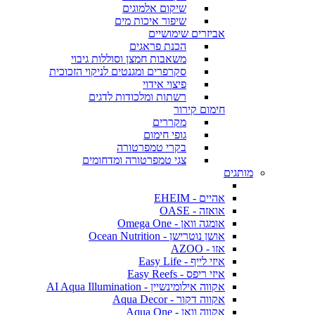
שיקום אלמוגים
שיפור איכות מים
אביזרים שימושיים
הכנת פראגים
משאבות חמצן וסוללות גיבוי
סקרפרים ומגנטים לניקוי הזכוכית
פיצוי אידוי
רשתות ומלכודות לדגים
חימום קירור
מקררים
גופי חימום
בקרי טמפרטורה
צגי טמפרטורה ומדחומים
מותגים
אהיים - EHEIM
אואזה - OASE
אומגה וואן - Omega One
אושן נוטרישן - Ocean Nutrition
אזו - AZOO
איזי לייף - Easy Life
איזי ריפס - Easy Reefs
אקווה אילומינשיין - AI Aqua Illumination
אקווה דקור - Aqua Decor
אקווה וואן - Aqua One