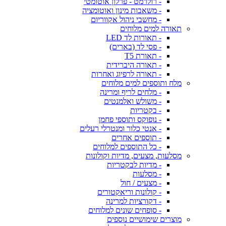
- רולרמט - פרלון אוטומטי
- משאבות מינון ואוטומציה
- מחשבי ניהול אקווריום
תאורה למים מלוחים
- תאורות לד LED
- פסי לד (בארים)
- תאורת T5
- תאורה היברידית
- תאורה לרפיוג ואחרות
מלח ותוספים למים מלוחים
- מלחים לריף ומרינה
- משולש ואלמנטים
- בקטריות
- נופוקס ותוספי פחמן
- אנטי כלור ומנטרלי רעלים
- תוספים אחרים
- כל התוספים למלוחים
מסלעות, מצעים, מדיות וקולונות
- מדיות לבקטריות
- מסלעות
- מצעים / חול
- קולונות וריאקטורים
- דקורציות למרינה
- סופחים שונים למלוחים
מוצרים שימושיים נוספים