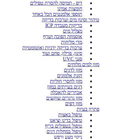
דיפ - תמיסה להסרת טפילים
חומצות אמינו
תוספי אלמנטים הכל באחד
טיהור וסינון מים וערכות בדיקה
בדיקות מעבדה ICP
מצליל מים
אוסמוזה הפוכה ושרף
מדי מליחות
ערכות בדיקה ידניות ואוטומטיות
סינון, פרלון, פחם ועוד
סנני UVC
מזון למים מלוחים
מזון לדגים
הזנת אלמוגים
מזון לחסרי חוליות
דגים בעייתים במזון
אביזרים להאכלה
מזון גרגרים שוקעים
מזון דפים
פתרון בעיות
טיפול באצות
טיפול בדינו וציאנו
טיפול בטפילים בריף
טיפול במחלות דגים
ניקוי מצע ורפש