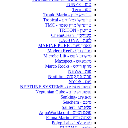
טונז - TUNZE
טקו - Teco
טרופיק מרין - Tropic Marin
טרופיקל למלוחים - Tropical
טרופיקל מרין סנטר - TMC
טריטון - TRITON
כימיקלין - ChemiClean
לגונה - LAGUNA
מארין פיור - MARINE PURE
מודרן ריף - Modern Reef
מיקרוב ליפט - Microbe Lift
מקספקט - Maxspect
מרקו רוקס - Marco Rocks
נווה - NEWA
נורת' פין קנדה - Northfin
ניוס - NYOS
נפטון סיסטמס - NEPTUNE SYSTEMS
נפטוניאן קיוב - Neptunian Cube
סאנקינג -Sanking
סיכם - Seachem
סליפרט - Salifert
עולם המים - AquaWorld.co.il
פאונה מרין - Fauna Marin
פוליפ לאב - Polyp Lab
פלובל - FLUVAL