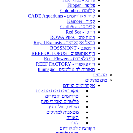
פליפר - Flipper
קולומבו - Colombo
קייד אקווריומים - CADE Aquariums
קמור - Kamoer
קריב סי - CaribSea
רד סי - Red Sea
רואה פוס - ROWA Phos
רויאל אקסלוסיב - Royal Exclusiv
רוסמונט - ROSSMONT
ריף אוקטופוס - REEF OCTOPUS
ריף פלאוורס - Reef Flowers
ריף פקטורי - REEF FACTORY
תאורות לד אילומגיק - Illumagic
מבצעים
מים מתוקים
אקווריומים וציודם
אקווריומים מים מתוקים
טרריומים ואביזרים
פילטרים ואביזרי סינון
מצעים, חול וחצץ
משאבות למתוקים
תאורה
צנרת
דקורציות לאקווריום