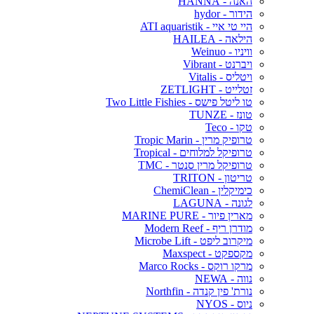
האנה - HANNA
הידור - hydor
היי טי איי - ATI aquaristik
הילאה - HAILEA
וויניו - Weinuo
ויברנט - Vibrant
ויטליס - Vitalis
זטלייט - ZETLIGHT
טו ליטל פישס - Two Little Fishies
טונז - TUNZE
טקו - Teco
טרופיק מרין - Tropic Marin
טרופיקל למלוחים - Tropical
טרופיקל מרין סנטר - TMC
טריטון - TRITON
כימיקלין - ChemiClean
לגונה - LAGUNA
מארין פיור - MARINE PURE
מודרן ריף - Modern Reef
מיקרוב ליפט - Microbe Lift
מקספקט - Maxspect
מרקו רוקס - Marco Rocks
נווה - NEWA
נורת' פין קנדה - Northfin
ניוס - NYOS