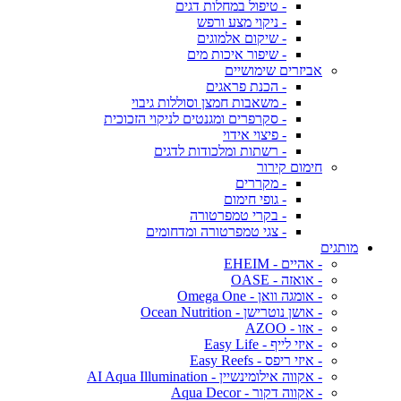
- טיפול במחלות דגים
- ניקוי מצע ורפש
- שיקום אלמוגים
- שיפור איכות מים
אביזרים שימושיים
- הכנת פראגים
- משאבות חמצן וסוללות גיבוי
- סקרפרים ומגנטים לניקוי הזכוכית
- פיצוי אידוי
- רשתות ומלכודות לדגים
חימום קירור
- מקררים
- גופי חימום
- בקרי טמפרטורה
- צגי טמפרטורה ומדחומים
מותגים
- אהיים - EHEIM
- אואזה - OASE
- אומגה וואן - Omega One
- אושן נוטרישן - Ocean Nutrition
- אזו - AZOO
- איזי לייף - Easy Life
- איזי ריפס - Easy Reefs
- אקווה אילומינשיין - AI Aqua Illumination
- אקווה דקור - Aqua Decor