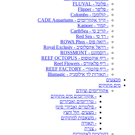
- פלובל - FLUVAL
- פליפר - Flipper
- קולומבו - Colombo
- קייד אקווריומים - CADE Aquariums
- קמור - Kamoer
- קריב סי - CaribSea
- רד סי - Red Sea
- רואה פוס - ROWA Phos
- רויאל אקסלוסיב - Royal Exclusiv
- רוסמונט - ROSSMONT
- ריף אוקטופוס - REEF OCTOPUS
- ריף פלאוורס - Reef Flowers
- ריף פקטורי - REEF FACTORY
- תאורות לד אילומגיק - Illumagic
מבצעים
מים מתוקים
אקווריומים וציודם
- אקווריומים מים מתוקים
- טרריומים ואביזרים
- פילטרים ואביזרי סינון
- מצעים, חול וחצץ
- משאבות למתוקים
- תאורה
- צנרת
דקורציות לאקווריום