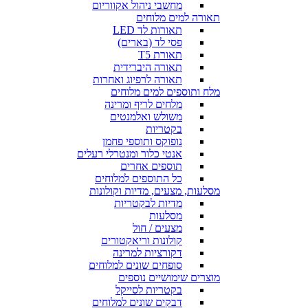
מחשבי ניהול אקווריום
תאורה למים מלוחים
תאורות לד LED
פסי לד (בארים)
תאורת T5
תאורה היברידית
תאורה לרפיוג ואחרות
מלח ותוספים למים מלוחים
מלחים לריף ומרינה
משולש ואלמנטים
בקטריות
נופוקס ותוספי פחמן
אנטי כלור ומנטרלי רעלים
תוספים אחרים
כל התוספים למלוחים
מסלעות, מצעים, מדיות וקולונות
מדיות לבקטריות
מסלעות
מצעים / חול
קולונות וריאקטורים
דקורציות למרינה
סופחים שונים למלוחים
מוצרים שימושיים נוספים
בקטריות לסייקל
דבקים שונים למלוחים