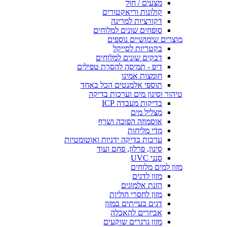
מצעים / חול
קולונות וריאקטורים
דקורציות למרינה
סופחים שונים למלוחים
מוצרים שימושיים נוספים
בקטריות לסייקל
דבקים שונים למלוחים
דיפ - תמיסה להסרת טפילים
חומצות אמינו
תוספי אלמנטים הכל באחד
טיהור וסינון מים וערכות בדיקה
בדיקות מעבדה ICP
מצליל מים
אוסמוזה הפוכה ושרף
מדי מליחות
ערכות בדיקה ידניות ואוטומטיות
סינון, פרלון, פחם ועוד
סנני UVC
מזון למים מלוחים
מזון לדגים
הזנת אלמוגים
מזון לחסרי חוליות
דגים בעייתים במזון
אביזרים להאכלה
מזון גרגרים שוקעים