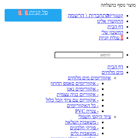
מוצר נוסף בהצלחה
סל קניות
0
0
התחברות \ הרשמה
קטגוריות
התקשרו אלינו
דף הבית
החשבון שלי
0
עגלת קניות
דף הבית
מים מלוחים
אקווריומים מים מלוחים
- אקווריומים סאמפ תחתון
- אקווריומים נאנו
- אקווריום בניה עצמית
- אקווריום עם ציוד הכל כלול
- כל האקווריומים
- צנרת PVC
ציוד היקפי חשמלי
- משאבות העלאה
- פורקי חלבונים
- משאבות גלים