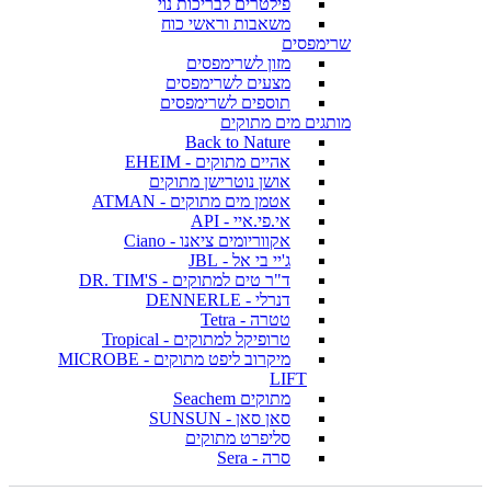
פילטרים לבריכות נוי
משאבות וראשי כוח
שרימפסים
מזון לשרימפסים
מצעים לשרימפסים
תוספים לשרימפסים
מותגים מים מתוקים
Back to Nature
אהיים מתוקים - EHEIM
אושן נוטרישן מתוקים
אטמן מים מתוקים - ATMAN
אי.פי.איי - API
אקווריומים ציאנו - Ciano
ג'יי בי אל - JBL
ד"ר טים למתוקים - DR. TIM'S
דנרלי - DENNERLE
טטרה - Tetra
טרופיקל למתוקים - Tropical
מיקרוב ליפט מתוקים - MICROBE
LIFT
מתוקים Seachem
סאן סאן - SUNSUN
סליפרט מתוקים
סרה - Sera