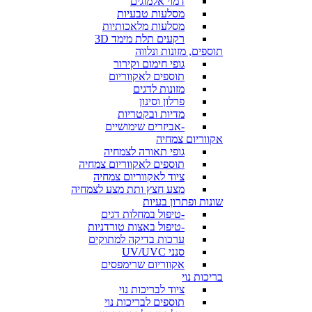
דמוי אלמוגים
מסלעות טבעיות
מסלעות מלאכותיות
רקעים תלת מימד 3D
תוספים, מזונות ונלווה
גופי חימום וקירור
תוספים לאקווריום
מזונות לדגים
פרלון וסינון
מדיות ובקטריות
-אביזרים שימושיים
אקווריום צמחיה
גופי תאורה לצמחיה
תוספים לאקווריום צמחיה
ציוד לאקווריום צמחיה
מצע חצץ ותת מצע לצמחיה
שונות ופתרון בעיות
-טיפול במחלות דגים
-טיפול באצות טורדניות
ערכות בדיקה למתוקים
סנני UV/UVC
אקווריום שרימפסים
בריכות נוי
ציוד לבריכות נוי
תוספים לבריכות נוי