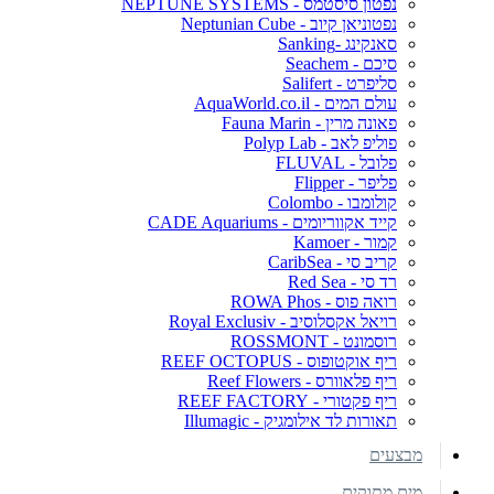
נפטון סיסטמס - NEPTUNE SYSTEMS
נפטוניאן קיוב - Neptunian Cube
סאנקינג -Sanking
סיכם - Seachem
סליפרט - Salifert
עולם המים - AquaWorld.co.il
פאונה מרין - Fauna Marin
פוליפ לאב - Polyp Lab
פלובל - FLUVAL
פליפר - Flipper
קולומבו - Colombo
קייד אקווריומים - CADE Aquariums
קמור - Kamoer
קריב סי - CaribSea
רד סי - Red Sea
רואה פוס - ROWA Phos
רויאל אקסלוסיב - Royal Exclusiv
רוסמונט - ROSSMONT
ריף אוקטופוס - REEF OCTOPUS
ריף פלאוורס - Reef Flowers
ריף פקטורי - REEF FACTORY
תאורות לד אילומגיק - Illumagic
מבצעים
מים מתוקים