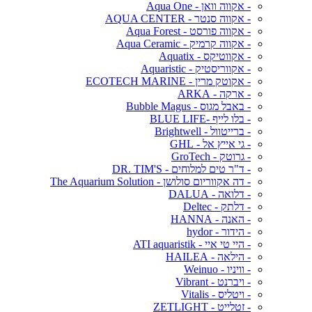
- אקווה וואן - Aqua One
- אקווה סנטר - AQUA CENTER
- אקווה פורסט - Aqua Forest
- אקווה קרמיק - Aqua Ceramic
- אקווטיקס - Aquatix
- אקווריסטיק - Aquaristic
- אקוטק מרין - ECOTECH MARINE
- ארקה - ARKA
- באבל מגוס - Bubble Magus
- בלו לייף -BLUE LIFE
- ברייטוול - Brightwell
- גי אייץ אל - GHL
- גרוטק - GroTech
- ד"ר טים למלוחים - DR. TIM'S
- דה אקווריום סולושן - The Aquarium Solution
- דלואה - DALUA
- דלתק - Deltec
- האנה - HANNA
- הידור - hydor
- היי טי איי - ATI aquaristik
- הילאה - HAILEA
- וויניו - Weinuo
- ויברנט - Vibrant
- ויטליס - Vitalis
- זטלייט - ZETLIGHT