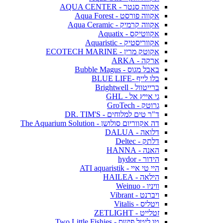
אקווה סנטר - AQUA CENTER
אקווה פורסט - Aqua Forest
אקווה קרמיק - Aqua Ceramic
אקווטיקס - Aquatix
אקווריסטיק - Aquaristic
אקוטק מרין - ECOTECH MARINE
ארקה - ARKA
באבל מגוס - Bubble Magus
בלו לייף -BLUE LIFE
ברייטוול - Brightwell
גי אייץ אל - GHL
גרוטק - GroTech
ד"ר טים למלוחים - DR. TIM'S
דה אקווריום סולושן - The Aquarium Solution
דלואה - DALUA
דלתק - Deltec
האנה - HANNA
הידור - hydor
היי טי איי - ATI aquaristik
הילאה - HAILEA
וויניו - Weinuo
ויברנט - Vibrant
ויטליס - Vitalis
זטלייט - ZETLIGHT
טו ליטל פישס - Two Little Fishies