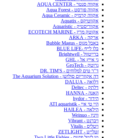
אקווה סנטר - AQUA CENTER
אקווה פורסט - Aqua Forest
אקווה קרמיק - Aqua Ceramic
אקווטיקס - Aquatix
אקווריסטיק - Aquaristic
אקוטק מרין - ECOTECH MARINE
ארקה - ARKA
באבל מגוס - Bubble Magus
בלו לייף -BLUE LIFE
ברייטוול - Brightwell
גי אייץ אל - GHL
גרוטק - GroTech
ד"ר טים למלוחים - DR. TIM'S
דה אקווריום סולושן - The Aquarium Solution
דלואה - DALUA
דלתק - Deltec
האנה - HANNA
הידור - hydor
היי טי איי - ATI aquaristik
הילאה - HAILEA
וויניו - Weinuo
ויברנט - Vibrant
ויטליס - Vitalis
זטלייט - ZETLIGHT
טו ליטל פישס - Two Little Fishies