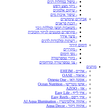
- טיפול במחלות דגים
- ניקוי מצע ורפש
- שיקום אלמוגים
- שיפור איכות מים
אביזרים שימושיים
- הכנת פראגים
- משאבות חמצן וסוללות גיבוי
- סקרפרים ומגנטים לניקוי הזכוכית
- פיצוי אידוי
- רשתות ומלכודות לדגים
חימום קירור
- מקררים
- גופי חימום
- בקרי טמפרטורה
- צגי טמפרטורה ומדחומים
מותגים
- אהיים - EHEIM
- אואזה - OASE
- אומגה וואן - Omega One
- אושן נוטרישן - Ocean Nutrition
- אזו - AZOO
- איזי לייף - Easy Life
- איזי ריפס - Easy Reefs
- אקווה אילומינשיין - AI Aqua Illumination
- אקווה דקור - Aqua Decor