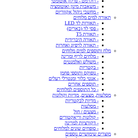
- רולרמט - פרלון אוטומטי
- משאבות מינון ואוטומציה
- מחשבי ניהול אקווריום
תאורה למים מלוחים
- תאורות לד LED
- פסי לד (בארים)
- תאורת T5
- תאורה היברידית
- תאורה לרפיוג ואחרות
מלח ותוספים למים מלוחים
- מלחים לריף ומרינה
- משולש ואלמנטים
- בקטריות
- נופוקס ותוספי פחמן
- אנטי כלור ומנטרלי רעלים
- תוספים אחרים
- כל התוספים למלוחים
מסלעות, מצעים, מדיות וקולונות
- מדיות לבקטריות
- מסלעות
- מצעים / חול
- קולונות וריאקטורים
- דקורציות למרינה
- סופחים שונים למלוחים
מוצרים שימושיים נוספים