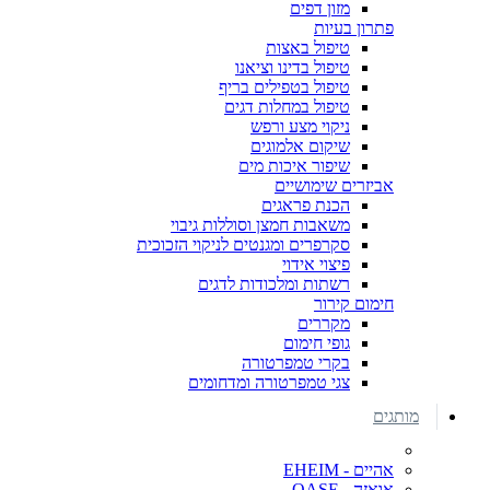
מזון דפים
פתרון בעיות
טיפול באצות
טיפול בדינו וציאנו
טיפול בטפילים בריף
טיפול במחלות דגים
ניקוי מצע ורפש
שיקום אלמוגים
שיפור איכות מים
אביזרים שימושיים
הכנת פראגים
משאבות חמצן וסוללות גיבוי
סקרפרים ומגנטים לניקוי הזכוכית
פיצוי אידוי
רשתות ומלכודות לדגים
חימום קירור
מקררים
גופי חימום
בקרי טמפרטורה
צגי טמפרטורה ומדחומים
מותגים
אהיים - EHEIM
אואזה - OASE