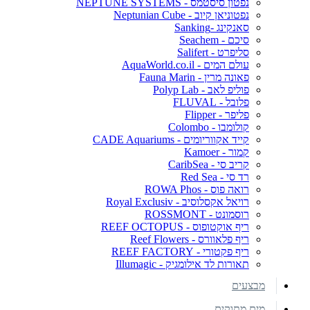
נפטון סיסטמס - NEPTUNE SYSTEMS
נפטוניאן קיוב - Neptunian Cube
סאנקינג -Sanking
סיכם - Seachem
סליפרט - Salifert
עולם המים - AquaWorld.co.il
פאונה מרין - Fauna Marin
פוליפ לאב - Polyp Lab
פלובל - FLUVAL
פליפר - Flipper
קולומבו - Colombo
קייד אקווריומים - CADE Aquariums
קמור - Kamoer
קריב סי - CaribSea
רד סי - Red Sea
רואה פוס - ROWA Phos
רויאל אקסלוסיב - Royal Exclusiv
רוסמונט - ROSSMONT
ריף אוקטופוס - REEF OCTOPUS
ריף פלאוורס - Reef Flowers
ריף פקטורי - REEF FACTORY
תאורות לד אילומגיק - Illumagic
מבצעים
מים מתוקים