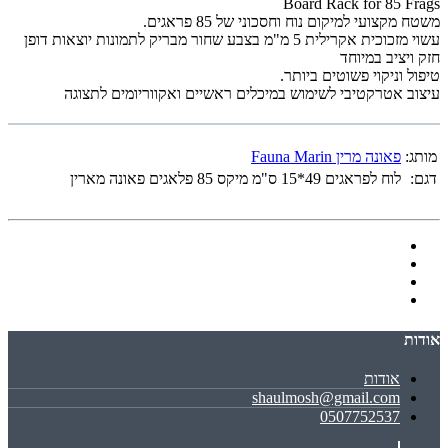
Board Rack for 85 Frags
משטח מקצועי למיקום נוח וחסכוני של 85 פראגים.
עשוי מזכוכית אקרילית 5 מ"מ בצבע שחור מבריק
לתמונות יוצאות דופן
חזק ויציב במיוחד
טיפול וניקוי פשוטים ביותר.
עיצוב אטרקטיבי לשימוש במיכלים ראשיים ואקווריומים לתצוגה
מותג:
פאונה מרין Fauna Marin
דגם:
לוח לפראגים 49*15 ס"מ מיקס 85 פלאגים פאונה מארין
אודות
אודות
shaulmosh@gmail.com
0507752537