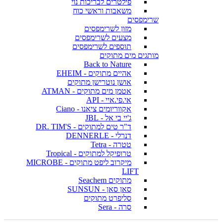
פילטרים לבריכות נוי
משאבות וראשי כוח
שרימפסים
מזון לשרימפסים
מצעים לשרימפסים
תוספים לשרימפסים
מותגים מים מתוקים
Back to Nature
אהיים מתוקים - EHEIM
אושן נוטרישן מתוקים
אטמן מים מתוקים - ATMAN
אי.פי.איי - API
אקווריומים ציאנו - Ciano
ג'יי בי אל - JBL
ד"ר טים למתוקים - DR. TIM'S
דנרלי - DENNERLE
טטרה - Tetra
טרופיקל למתוקים - Tropical
מיקרוב ליפט מתוקים - MICROBE
LIFT
מתוקים Seachem
סאן סאן - SUNSUN
סליפרט מתוקים
סרה - Sera