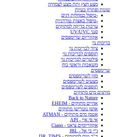
מצע חצץ ותת מצע לצמחיה
שונות ופתרון בעיות
-טיפול במחלות דגים
-טיפול באצות טורדניות
ערכות בדיקה למתוקים
סנני UV/UVC
אקווריום שרימפסים
בריכות נוי
ציוד לבריכות נוי
תוספים לבריכות נוי
פילטרים לבריכות נוי
משאבות וראשי כוח
שרימפסים
מזון לשרימפסים
מצעים לשרימפסים
תוספים לשרימפסים
מותגים מים מתוקים
Back to Nature
אהיים מתוקים - EHEIM
אושן נוטרישן מתוקים
אטמן מים מתוקים - ATMAN
אי.פי.איי - API
אקווריומים ציאנו - Ciano
ג'יי בי אל - JBL
ד"ר טים למתוקים - DR. TIM'S