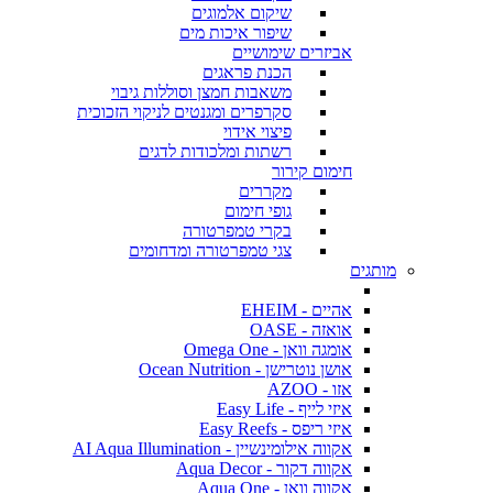
שיקום אלמוגים
שיפור איכות מים
אביזרים שימושיים
הכנת פראגים
משאבות חמצן וסוללות גיבוי
סקרפרים ומגנטים לניקוי הזכוכית
פיצוי אידוי
רשתות ומלכודות לדגים
חימום קירור
מקררים
גופי חימום
בקרי טמפרטורה
צגי טמפרטורה ומדחומים
מותגים
אהיים - EHEIM
אואזה - OASE
אומגה וואן - Omega One
אושן נוטרישן - Ocean Nutrition
אזו - AZOO
איזי לייף - Easy Life
איזי ריפס - Easy Reefs
אקווה אילומינשיין - AI Aqua Illumination
אקווה דקור - Aqua Decor
אקווה וואן - Aqua One