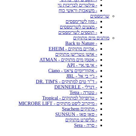
- פילטרים לבריכות נוי
- משאבות וראשי כוח
שרימפסים
- מזון לשרימפסים
- מצעים לשרימפסים
- תוספים לשרימפסים
מותגים מים מתוקים
- Back to Nature
- אהיים מתוקים - EHEIM
- אושן נוטרישן מתוקים
- אטמן מים מתוקים - ATMAN
- אי.פי.איי - API
- אקווריומים ציאנו - Ciano
- ג'יי בי אל - JBL
- ד"ר טים למתוקים - DR. TIM'S
- דנרלי - DENNERLE
- טטרה - Tetra
- טרופיקל למתוקים - Tropical
- מיקרוב ליפט מתוקים - MICROBE LIFT
- מתוקים Seachem
- סאן סאן - SUNSUN
- סליפרט מתוקים
- סרה - Sera