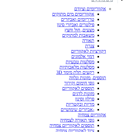
אקווריומים וציודם
אקווריומים מים מתוקים
טרריומים ואביזרים
פילטרים ואביזרי סינון
מצעים, חול וחצץ
משאבות למתוקים
תאורה
צנרת
דקורציות לאקווריום
דמוי אלמוגים
מסלעות טבעיות
מסלעות מלאכותיות
רקעים תלת מימד 3D
תוספים, מזונות ונלווה
גופי חימום וקירור
תוספים לאקווריום
מזונות לדגים
פרלון וסינון
מדיות ובקטריות
-אביזרים שימושיים
אקווריום צמחיה
גופי תאורה לצמחיה
תוספים לאקווריום צמחיה
ציוד לאקווריום צמחיה