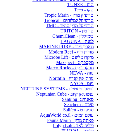
טונז - TUNZE
טקו - Teco
טרופיק מרין - Tropic Marin
טרופיקל למלוחים - Tropical
טרופיקל מרין סנטר - TMC
טריטון - TRITON
כימיקלין - ChemiClean
לגונה - LAGUNA
מארין פיור - MARINE PURE
מודרן ריף - Modern Reef
מיקרוב ליפט - Microbe Lift
מקספקט - Maxspect
מרקו רוקס - Marco Rocks
נווה - NEWA
נורת' פין קנדה - Northfin
ניוס - NYOS
נפטון סיסטמס - NEPTUNE SYSTEMS
נפטוניאן קיוב - Neptunian Cube
סאנקינג -Sanking
סיכם - Seachem
סליפרט - Salifert
עולם המים - AquaWorld.co.il
פאונה מרין - Fauna Marin
פוליפ לאב - Polyp Lab
פלובל - FLUVAL