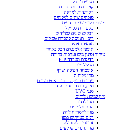
מצעים / חול
קולונות וריאקטורים
דקורציות למרינה
סופחים שונים למלוחים
מוצרים שימושיים נוספים
בקטריות לסייקל
דבקים שונים למלוחים
דיפ - תמיסה להסרת טפילים
חומצות אמינו
תוספי אלמנטים הכל באחד
טיהור וסינון מים וערכות בדיקה
בדיקות מעבדה ICP
מצליל מים
אוסמוזה הפוכה ושרף
מדי מליחות
ערכות בדיקה ידניות ואוטומטיות
סינון, פרלון, פחם ועוד
סנני UVC
מזון למים מלוחים
מזון לדגים
הזנת אלמוגים
מזון לחסרי חוליות
דגים בעייתים במזון
אביזרים להאכלה
מזון גרגרים שוקעים