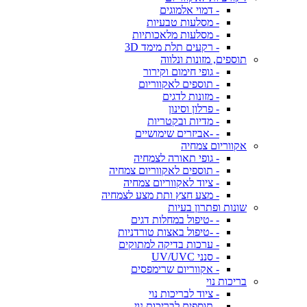
- דמוי אלמוגים
- מסלעות טבעיות
- מסלעות מלאכותיות
- רקעים תלת מימד 3D
תוספים, מזונות ונלווה
- גופי חימום וקירור
- תוספים לאקווריום
- מזונות לדגים
- פרלון וסינון
- מדיות ובקטריות
- -אביזרים שימושיים
אקווריום צמחיה
- גופי תאורה לצמחיה
- תוספים לאקווריום צמחיה
- ציוד לאקווריום צמחיה
- מצע חצץ ותת מצע לצמחיה
שונות ופתרון בעיות
- -טיפול במחלות דגים
- -טיפול באצות טורדניות
- ערכות בדיקה למתוקים
- סנני UV/UVC
- אקווריום שרימפסים
בריכות נוי
- ציוד לבריכות נוי
- תוספים לבריכות נוי