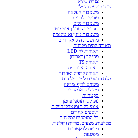
צנרת PVC
ציוד היקפי חשמלי
משאבות העלאה
פורקי חלבונים
משאבות גלים
רולרמט - פרלון אוטומטי
משאבות מינון ואוטומציה
מחשבי ניהול אקווריום
תאורה למים מלוחים
תאורות לד LED
פסי לד (בארים)
תאורת T5
תאורה היברידית
תאורה לרפיוג ואחרות
מלח ותוספים למים מלוחים
מלחים לריף ומרינה
משולש ואלמנטים
בקטריות
נופוקס ותוספי פחמן
אנטי כלור ומנטרלי רעלים
תוספים אחרים
כל התוספים למלוחים
מסלעות, מצעים, מדיות וקולונות
מדיות לבקטריות
מסלעות