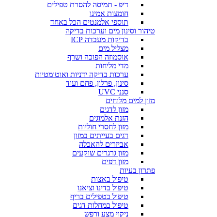
דיפ - תמיסה להסרת טפילים
חומצות אמינו
תוספי אלמנטים הכל באחד
טיהור וסינון מים וערכות בדיקה
בדיקות מעבדה ICP
מצליל מים
אוסמוזה הפוכה ושרף
מדי מליחות
ערכות בדיקה ידניות ואוטומטיות
סינון, פרלון, פחם ועוד
סנני UVC
מזון למים מלוחים
מזון לדגים
הזנת אלמוגים
מזון לחסרי חוליות
דגים בעייתים במזון
אביזרים להאכלה
מזון גרגרים שוקעים
מזון דפים
פתרון בעיות
טיפול באצות
טיפול בדינו וציאנו
טיפול בטפילים בריף
טיפול במחלות דגים
ניקוי מצע ורפש