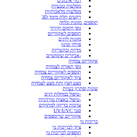
דמוי אלמוגים
מסלעות טבעיות
מסלעות מלאכותיות
רקעים תלת מימד 3D
תוספים, מזונות ונלווה
גופי חימום וקירור
תוספים לאקווריום
מזונות לדגים
פרלון וסינון
מדיות ובקטריות
-אביזרים שימושיים
אקווריום צמחיה
גופי תאורה לצמחיה
תוספים לאקווריום צמחיה
ציוד לאקווריום צמחיה
מצע חצץ ותת מצע לצמחיה
שונות ופתרון בעיות
-טיפול במחלות דגים
-טיפול באצות טורדניות
ערכות בדיקה למתוקים
סנני UV/UVC
אקווריום שרימפסים
בריכות נוי
ציוד לבריכות נוי
תוספים לבריכות נוי