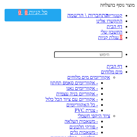
מוצר נוסף בהצלחה
סל קניות
0
0
התחברות \ הרשמה
קטגוריות
התקשרו אלינו
דף הבית
החשבון שלי
0
עגלת קניות
דף הבית
מים מלוחים
אקווריומים מים מלוחים
- אקווריומים סאמפ תחתון
- אקווריומים נאנו
- אקווריום בניה עצמית
- אקווריום עם ציוד הכל כלול
- כל האקווריומים
- צנרת PVC
ציוד היקפי חשמלי
- משאבות העלאה
- פורקי חלבונים
- משאבות גלים