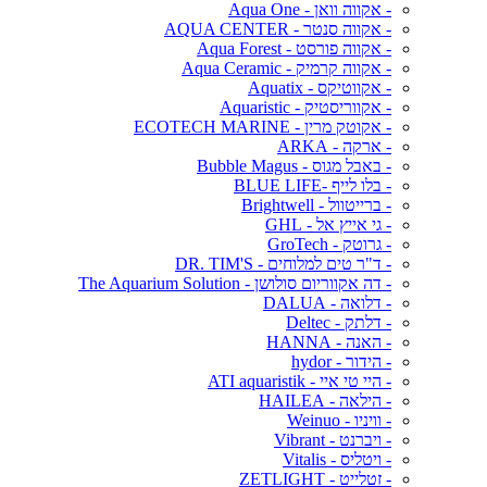
- אקווה וואן - Aqua One
- אקווה סנטר - AQUA CENTER
- אקווה פורסט - Aqua Forest
- אקווה קרמיק - Aqua Ceramic
- אקווטיקס - Aquatix
- אקווריסטיק - Aquaristic
- אקוטק מרין - ECOTECH MARINE
- ארקה - ARKA
- באבל מגוס - Bubble Magus
- בלו לייף -BLUE LIFE
- ברייטוול - Brightwell
- גי אייץ אל - GHL
- גרוטק - GroTech
- ד"ר טים למלוחים - DR. TIM'S
- דה אקווריום סולושן - The Aquarium Solution
- דלואה - DALUA
- דלתק - Deltec
- האנה - HANNA
- הידור - hydor
- היי טי איי - ATI aquaristik
- הילאה - HAILEA
- וויניו - Weinuo
- ויברנט - Vibrant
- ויטליס - Vitalis
- זטלייט - ZETLIGHT