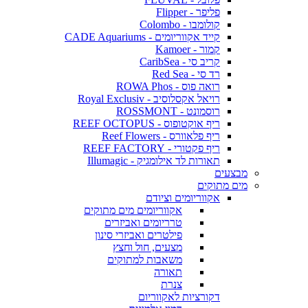
פליפר - Flipper
קולומבו - Colombo
קייד אקווריומים - CADE Aquariums
קמור - Kamoer
קריב סי - CaribSea
רד סי - Red Sea
רואה פוס - ROWA Phos
רויאל אקסלוסיב - Royal Exclusiv
רוסמונט - ROSSMONT
ריף אוקטופוס - REEF OCTOPUS
ריף פלאוורס - Reef Flowers
ריף פקטורי - REEF FACTORY
תאורות לד אילומגיק - Illumagic
מבצעים
מים מתוקים
אקווריומים וציודם
אקווריומים מים מתוקים
טרריומים ואביזרים
פילטרים ואביזרי סינון
מצעים, חול וחצץ
משאבות למתוקים
תאורה
צנרת
דקורציות לאקווריום