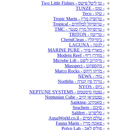
- טו ליטל פישס - Two Little Fishies
- טונז - TUNZE
- טקו - Teco
- טרופיק מרין - Tropic Marin
- טרופיקל למלוחים - Tropical
- טרופיקל מרין סנטר - TMC
- טריטון - TRITON
- כימיקלין - ChemiClean
- לגונה - LAGUNA
- מארין פיור - MARINE PURE
- מודרן ריף - Modern Reef
- מיקרוב ליפט - Microbe Lift
- מקספקט - Maxspect
- מרקו רוקס - Marco Rocks
- נווה - NEWA
- נורת' פין קנדה - Northfin
- ניוס - NYOS
- נפטון סיסטמס - NEPTUNE SYSTEMS
- נפטוניאן קיוב - Neptunian Cube
- סאנקינג -Sanking
- סיכם - Seachem
- סליפרט - Salifert
- עולם המים - AquaWorld.co.il
- פאונה מרין - Fauna Marin
- פוליפ לאב - Polyp Lab