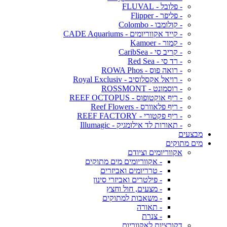
- פלובל - FLUVAL
- פליפר - Flipper
- קולומבו - Colombo
- קייד אקווריומים - CADE Aquariums
- קמור - Kamoer
- קריב סי - CaribSea
- רד סי - Red Sea
- רואה פוס - ROWA Phos
- רויאל אקסלוסיב - Royal Exclusiv
- רוסמונט - ROSSMONT
- ריף אוקטופוס - REEF OCTOPUS
- ריף פלאוורס - Reef Flowers
- ריף פקטורי - REEF FACTORY
- תאורות לד אילומגיק - Illumagic
מבצעים
מים מתוקים
אקווריומים וציודם
- אקווריומים מים מתוקים
- טרריומים ואביזרים
- פילטרים ואביזרי סינון
- מצעים, חול וחצץ
- משאבות למתוקים
- תאורה
- צנרת
דקורציות לאקווריום