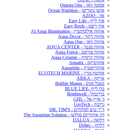
אומגה וואן - Omega One
אושן נוטרישן - Ocean Nutrition
אזו - AZOO
איזי לייף - Easy Life
איזי ריפס - Easy Reefs
אקווה אילומינשיין - AI Aqua Illumination
אקווה דקור - Aqua Decor
אקווה וואן - Aqua One
אקווה סנטר - AQUA CENTER
אקווה פורסט - Aqua Forest
אקווה קרמיק - Aqua Ceramic
אקווטיקס - Aquatix
אקווריסטיק - Aquaristic
אקוטק מרין - ECOTECH MARINE
ארקה - ARKA
באבל מגוס - Bubble Magus
בלו לייף -BLUE LIFE
ברייטוול - Brightwell
גי אייץ אל - GHL
גרוטק - GroTech
ד"ר טים למלוחים - DR. TIM'S
דה אקווריום סולושן - The Aquarium Solution
דלואה - DALUA
דלתק - Deltec