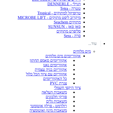
דנרלי - DENNERLE
טטרה - Tetra
טרופיקל למתוקים - Tropical
מיקרוב ליפט מתוקים - MICROBE LIFT
מתוקים Seachem
סאן סאן - SUNSUN
סליפרט מתוקים
סרה - Sera
עוד...
מים מלוחים
אקווריומים מים מלוחים
אקווריומים סאמפ תחתון
אקווריומים נאנו
אקווריום בניה עצמית
אקווריום עם ציוד הכל כלול
כל האקווריומים
צנרת PVC
ציוד היקפי חשמלי
משאבות העלאה
פורקי חלבונים
משאבות גלים
רולרמט - פרלון אוטומטי
משאבות מינון ואוטומציה