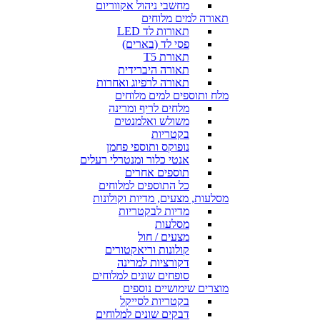
מחשבי ניהול אקווריום
תאורה למים מלוחים
תאורות לד LED
פסי לד (בארים)
תאורת T5
תאורה היברידית
תאורה לרפיוג ואחרות
מלח ותוספים למים מלוחים
מלחים לריף ומרינה
משולש ואלמנטים
בקטריות
נופוקס ותוספי פחמן
אנטי כלור ומנטרלי רעלים
תוספים אחרים
כל התוספים למלוחים
מסלעות, מצעים, מדיות וקולונות
מדיות לבקטריות
מסלעות
מצעים / חול
קולונות וריאקטורים
דקורציות למרינה
סופחים שונים למלוחים
מוצרים שימושיים נוספים
בקטריות לסייקל
דבקים שונים למלוחים