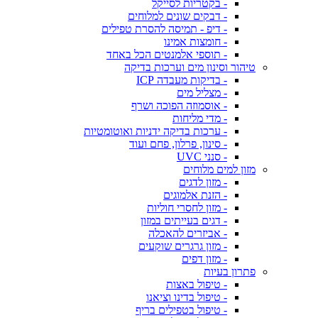
- בקטריות לסייקל
- דבקים שונים למלוחים
- דיפ - תמיסה להסרת טפילים
- חומצות אמינו
- תוספי אלמנטים הכל באחד
טיהור וסינון מים וערכות בדיקה
- בדיקות מעבדה ICP
- מצליל מים
- אוסמוזה הפוכה ושרף
- מדי מליחות
- ערכות בדיקה ידניות ואוטומטיות
- סינון, פרלון, פחם ועוד
- סנני UVC
מזון למים מלוחים
- מזון לדגים
- הזנת אלמוגים
- מזון לחסרי חוליות
- דגים בעייתים במזון
- אביזרים להאכלה
- מזון גרגרים שוקעים
- מזון דפים
פתרון בעיות
- טיפול באצות
- טיפול בדינו וציאנו
- טיפול בטפילים בריף