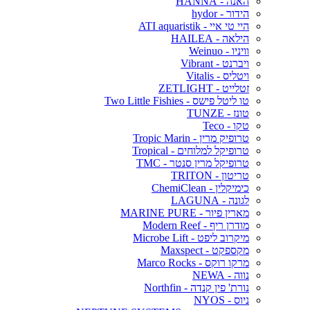
האנה - HANNA
הידור - hydor
היי טי איי - ATI aquaristik
הילאה - HAILEA
וויניו - Weinuo
ויברנט - Vibrant
ויטליס - Vitalis
זטלייט - ZETLIGHT
טו ליטל פישס - Two Little Fishies
טונז - TUNZE
טקו - Teco
טרופיק מרין - Tropic Marin
טרופיקל למלוחים - Tropical
טרופיקל מרין סנטר - TMC
טריטון - TRITON
כימיקלין - ChemiClean
לגונה - LAGUNA
מארין פיור - MARINE PURE
מודרן ריף - Modern Reef
מיקרוב ליפט - Microbe Lift
מקספקט - Maxspect
מרקו רוקס - Marco Rocks
נווה - NEWA
נורת' פין קנדה - Northfin
ניוס - NYOS