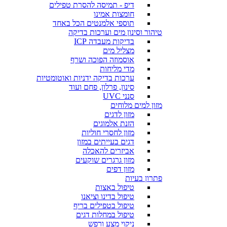
דיפ - תמיסה להסרת טפילים
חומצות אמינו
תוספי אלמנטים הכל באחד
טיהור וסינון מים וערכות בדיקה
בדיקות מעבדה ICP
מצליל מים
אוסמוזה הפוכה ושרף
מדי מליחות
ערכות בדיקה ידניות ואוטומטיות
סינון, פרלון, פחם ועוד
סנני UVC
מזון למים מלוחים
מזון לדגים
הזנת אלמוגים
מזון לחסרי חוליות
דגים בעייתים במזון
אביזרים להאכלה
מזון גרגרים שוקעים
מזון דפים
פתרון בעיות
טיפול באצות
טיפול בדינו וציאנו
טיפול בטפילים בריף
טיפול במחלות דגים
ניקוי מצע ורפש