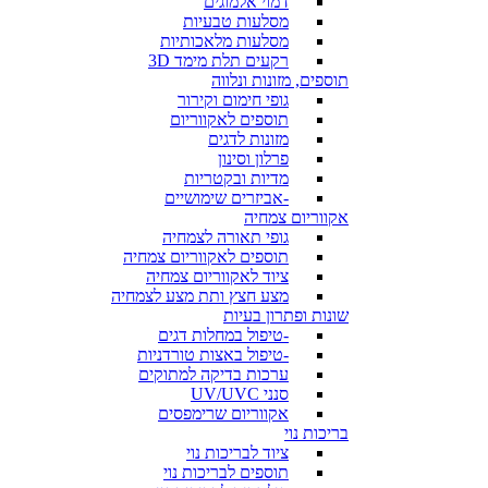
דמוי אלמוגים
מסלעות טבעיות
מסלעות מלאכותיות
רקעים תלת מימד 3D
תוספים, מזונות ונלווה
גופי חימום וקירור
תוספים לאקווריום
מזונות לדגים
פרלון וסינון
מדיות ובקטריות
-אביזרים שימושיים
אקווריום צמחיה
גופי תאורה לצמחיה
תוספים לאקווריום צמחיה
ציוד לאקווריום צמחיה
מצע חצץ ותת מצע לצמחיה
שונות ופתרון בעיות
-טיפול במחלות דגים
-טיפול באצות טורדניות
ערכות בדיקה למתוקים
סנני UV/UVC
אקווריום שרימפסים
בריכות נוי
ציוד לבריכות נוי
תוספים לבריכות נוי