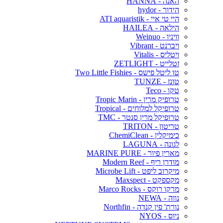
האנה - HANNA
הידור - hydor
היי טי איי - ATI aquaristik
הילאה - HAILEA
וויניו - Weinuo
ויברנט - Vibrant
ויטליס - Vitalis
זטלייט - ZETLIGHT
טו ליטל פישס - Two Little Fishies
טונז - TUNZE
טקו - Teco
טרופיק מרין - Tropic Marin
טרופיקל למלוחים - Tropical
טרופיקל מרין סנטר - TMC
טריטון - TRITON
כימיקלין - ChemiClean
לגונה - LAGUNA
מארין פיור - MARINE PURE
מודרן ריף - Modern Reef
מיקרוב ליפט - Microbe Lift
מקספקט - Maxspect
מרקו רוקס - Marco Rocks
נווה - NEWA
נורת' פין קנדה - Northfin
ניוס - NYOS