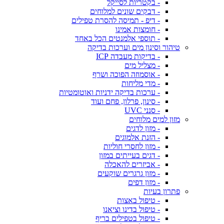
- בקטריות לסייקל
- דבקים שונים למלוחים
- דיפ - תמיסה להסרת טפילים
- חומצות אמינו
- תוספי אלמנטים הכל באחד
טיהור וסינון מים וערכות בדיקה
- בדיקות מעבדה ICP
- מצליל מים
- אוסמוזה הפוכה ושרף
- מדי מליחות
- ערכות בדיקה ידניות ואוטומטיות
- סינון, פרלון, פחם ועוד
- סנני UVC
מזון למים מלוחים
- מזון לדגים
- הזנת אלמוגים
- מזון לחסרי חוליות
- דגים בעייתים במזון
- אביזרים להאכלה
- מזון גרגרים שוקעים
- מזון דפים
פתרון בעיות
- טיפול באצות
- טיפול בדינו וציאנו
- טיפול בטפילים בריף