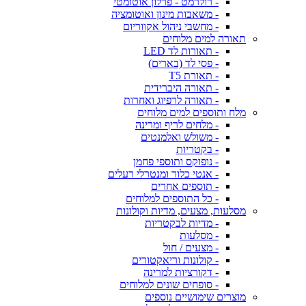
- רולרמט - פרלון אוטומטי
- משאבות מינון ואוטומציה
- מחשבי ניהול אקווריום
תאורה למים מלוחים
- תאורות לד LED
- פסי לד (בארים)
- תאורת T5
- תאורה היברידית
- תאורה לרפיוג ואחרות
מלח ותוספים למים מלוחים
- מלחים לריף ומרינה
- משולש ואלמנטים
- בקטריות
- נופוקס ותוספי פחמן
- אנטי כלור ומנטרלי רעלים
- תוספים אחרים
- כל התוספים למלוחים
מסלעות, מצעים, מדיות וקולונות
- מדיות לבקטריות
- מסלעות
- מצעים / חול
- קולונות וריאקטורים
- דקורציות למרינה
- סופחים שונים למלוחים
מוצרים שימושיים נוספים