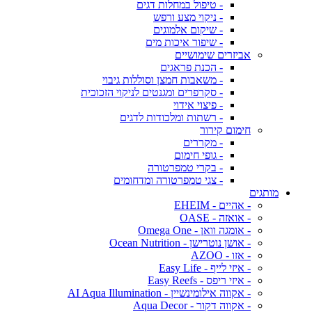
- טיפול במחלות דגים
- ניקוי מצע ורפש
- שיקום אלמוגים
- שיפור איכות מים
אביזרים שימושיים
- הכנת פראגים
- משאבות חמצן וסוללות גיבוי
- סקרפרים ומגנטים לניקוי הזכוכית
- פיצוי אידוי
- רשתות ומלכודות לדגים
חימום קירור
- מקררים
- גופי חימום
- בקרי טמפרטורה
- צגי טמפרטורה ומדחומים
מותגים
- אהיים - EHEIM
- אואזה - OASE
- אומגה וואן - Omega One
- אושן נוטרישן - Ocean Nutrition
- אזו - AZOO
- איזי לייף - Easy Life
- איזי ריפס - Easy Reefs
- אקווה אילומינשיין - AI Aqua Illumination
- אקווה דקור - Aqua Decor