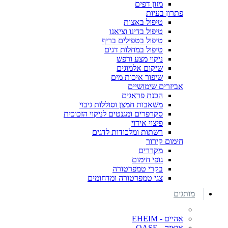
מזון דפים
פתרון בעיות
טיפול באצות
טיפול בדינו וציאנו
טיפול בטפילים בריף
טיפול במחלות דגים
ניקוי מצע ורפש
שיקום אלמוגים
שיפור איכות מים
אביזרים שימושיים
הכנת פראגים
משאבות חמצן וסוללות גיבוי
סקרפרים ומגנטים לניקוי הזכוכית
פיצוי אידוי
רשתות ומלכודות לדגים
חימום קירור
מקררים
גופי חימום
בקרי טמפרטורה
צגי טמפרטורה ומדחומים
מותגים
אהיים - EHEIM
אואזה - OASE