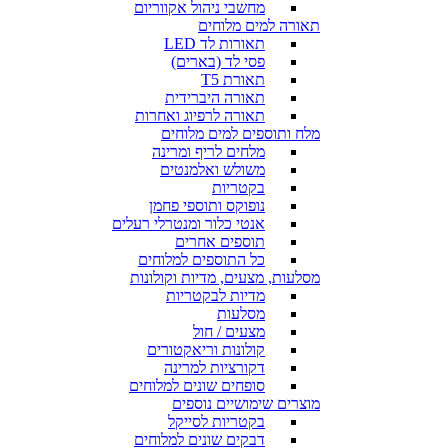
מחשבי ניהול אקווריום
תאורה למים מלוחים
תאורות לד LED
פסי לד (בארים)
תאורת T5
תאורה היברידית
תאורה לרפיוג ואחרות
מלח ותוספים למים מלוחים
מלחים לריף ומרינה
משולש ואלמנטים
בקטריות
נופוקס ותוספי פחמן
אנטי כלור ומנטרלי רעלים
תוספים אחרים
כל התוספים למלוחים
מסלעות, מצעים, מדיות וקולונות
מדיות לבקטריות
מסלעות
מצעים / חול
קולונות וריאקטורים
דקורציות למרינה
סופחים שונים למלוחים
מוצרים שימושיים נוספים
בקטריות לסייקל
דבקים שונים למלוחים