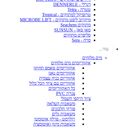
דנרלי - DENNERLE
טטרה - Tetra
טרופיקל למתוקים - Tropical
מיקרוב ליפט מתוקים - MICROBE LIFT
מתוקים Seachem
סאן סאן - SUNSUN
סליפרט מתוקים
סרה - Sera
עוד...
מים מלוחים
אקווריומים מים מלוחים
אקווריומים סאמפ תחתון
אקווריומים נאנו
אקווריום בניה עצמית
אקווריום עם ציוד הכל כלול
כל האקווריומים
צנרת PVC
ציוד היקפי חשמלי
משאבות העלאה
פורקי חלבונים
משאבות גלים
רולרמט - פרלון אוטומטי
משאבות מינון ואוטומציה