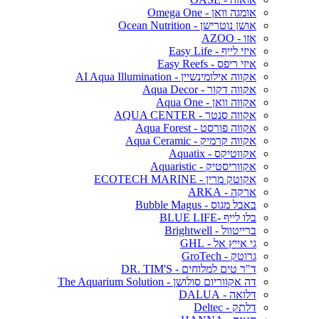
אומגה וואן - Omega One
אושן נוטרישן - Ocean Nutrition
אזו - AZOO
איזי לייף - Easy Life
איזי ריפס - Easy Reefs
אקווה אילומינשיין - AI Aqua Illumination
אקווה דקור - Aqua Decor
אקווה וואן - Aqua One
אקווה סנטר - AQUA CENTER
אקווה פורסט - Aqua Forest
אקווה קרמיק - Aqua Ceramic
אקווטיקס - Aquatix
אקווריסטיק - Aquaristic
אקוטק מרין - ECOTECH MARINE
ארקה - ARKA
באבל מגוס - Bubble Magus
בלו לייף -BLUE LIFE
ברייטוול - Brightwell
גי אייץ אל - GHL
גרוטק - GroTech
ד"ר טים למלוחים - DR. TIM'S
דה אקווריום סולושן - The Aquarium Solution
דלואה - DALUA
דלתק - Deltec