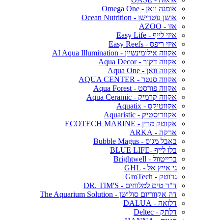
אומגה וואן - Omega One
אושן נוטרישן - Ocean Nutrition
אזו - AZOO
איזי לייף - Easy Life
איזי ריפס - Easy Reefs
אקווה אילומינשיין - AI Aqua Illumination
אקווה דקור - Aqua Decor
אקווה וואן - Aqua One
אקווה סנטר - AQUA CENTER
אקווה פורסט - Aqua Forest
אקווה קרמיק - Aqua Ceramic
אקווטיקס - Aquatix
אקווריסטיק - Aquaristic
אקוטק מרין - ECOTECH MARINE
ארקה - ARKA
באבל מגוס - Bubble Magus
בלו לייף -BLUE LIFE
ברייטוול - Brightwell
גי אייץ אל - GHL
גרוטק - GroTech
ד"ר טים למלוחים - DR. TIM'S
דה אקווריום סולושן - The Aquarium Solution
דלואה - DALUA
דלתק - Deltec