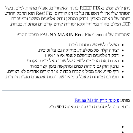
ניתן להשתמש ב-REEF FIX בתוך האקווריום, אפילו מתחת למים. בשל
הטוהר שלו אין לו השפעה על מי האקווריום. Reef Fix הוא הדבק החדש
ביותר של פאונה מארין.
נבדק במתקן גידול אלמוגים משלנו ובמעבדת
ICP, המלט טהור במיוחד וללא יסודות קורט קריטיים ומתכות כבדות.
היתרונות של FAUNA MARIN Reef Fix Cement במבט חטוף:
מושלם לשימוש מתחת למים
יצירה קלה של מסלעות, מחזיקה גם על זכוכית.
דבק האלמוגים המושלם לענפי SPS ו-LPS
מקדם את הביומינרליזציה של שבר האלמוגים הקבוע
נדבק חזק גם מתחת למים ומתקשה בזמן קצר מאוד
ריף סייף. אינו מכיל מתכות כבדות או חומרים אחרים לא רצויים.
תערובת מיוחדת לאכלוס מהיר של רקמת אלמוגים ואצות גירניות.
מותג:
פאונה מרין Fauna Marin
דגם:
דבק למסלעות ריף פיקס פאונה 500 מ"ל