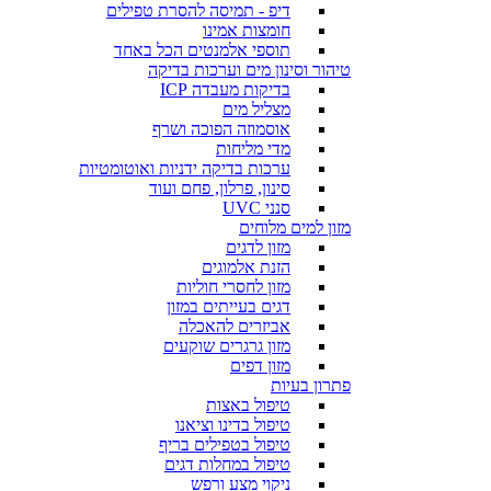
דיפ - תמיסה להסרת טפילים
חומצות אמינו
תוספי אלמנטים הכל באחד
טיהור וסינון מים וערכות בדיקה
בדיקות מעבדה ICP
מצליל מים
אוסמוזה הפוכה ושרף
מדי מליחות
ערכות בדיקה ידניות ואוטומטיות
סינון, פרלון, פחם ועוד
סנני UVC
מזון למים מלוחים
מזון לדגים
הזנת אלמוגים
מזון לחסרי חוליות
דגים בעייתים במזון
אביזרים להאכלה
מזון גרגרים שוקעים
מזון דפים
פתרון בעיות
טיפול באצות
טיפול בדינו וציאנו
טיפול בטפילים בריף
טיפול במחלות דגים
ניקוי מצע ורפש