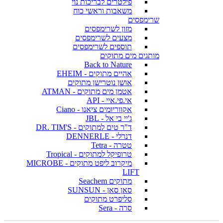
פילטרים לבריכות נוי
משאבות וראשי כוח
שרימפסים
מזון לשרימפסים
מצעים לשרימפסים
תוספים לשרימפסים
מותגים מים מתוקים
Back to Nature
אהיים מתוקים - EHEIM
אושן נוטרישן מתוקים
אטמן מים מתוקים - ATMAN
אי.פי.איי - API
אקווריומים ציאנו - Ciano
ג'יי בי אל - JBL
ד"ר טים למתוקים - DR. TIM'S
דנרלי - DENNERLE
טטרה - Tetra
טרופיקל למתוקים - Tropical
מיקרוב ליפט מתוקים - MICROBE
LIFT
מתוקים Seachem
סאן סאן - SUNSUN
סליפרט מתוקים
סרה - Sera