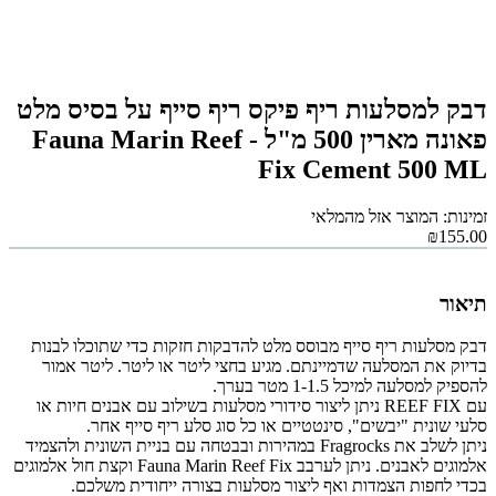
דבק למסלעות ריף פיקס ריף סייף על בסיס מלט
פאונה מארין 500 מ"ל - Fauna Marin Reef
Fix Cement 500 ML
זמינות: המוצר אזל מהמלאי
₪155.00
תיאור
דבק מסלעות ריף סייף מבוסס מלט להדבקות חזקות כדי שתוכלו לבנות
בדיוק את המסלעה שדמיינתם. מגיע בחצי ליטר או ליטר. ליטר אמור
להספיק למסלעה למיכל 1-1.5 מטר בערך.
עם REEF FIX ניתן ליצור סידורי מסלעות בשילוב עם אבנים חיות או
סלעי שונית "יבשים", סינטטיים או כל סוג סלע ריף סייף אחר.
ניתן לשלב את Fragrocks במהירות ובבטחה עם בניית השונית ולהצמיד
אלמוגים לאבנים. ניתן לערבב Fauna Marin Reef Fix וקצת חול אלמוגים
בכדי לחפות הצמדות ואף ליצור מסלעות בצורה ייחודית משלכם.