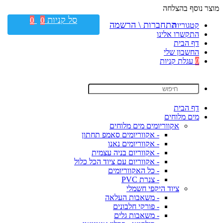
מוצר נוסף בהצלחה
סל קניות
0
0
התחברות \ הרשמה
קטגוריות
התקשרו אלינו
דף הבית
החשבון שלי
0
עגלת קניות
דף הבית
מים מלוחים
אקווריומים מים מלוחים
- אקווריומים סאמפ תחתון
- אקווריומים נאנו
- אקווריום בניה עצמית
- אקווריום עם ציוד הכל כלול
- כל האקווריומים
- צנרת PVC
ציוד היקפי חשמלי
- משאבות העלאה
- פורקי חלבונים
- משאבות גלים