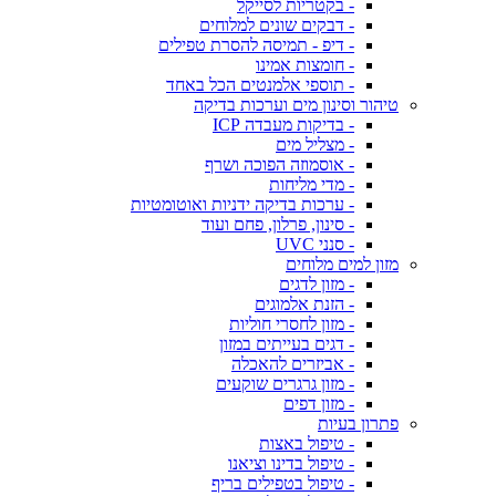
- בקטריות לסייקל
- דבקים שונים למלוחים
- דיפ - תמיסה להסרת טפילים
- חומצות אמינו
- תוספי אלמנטים הכל באחד
טיהור וסינון מים וערכות בדיקה
- בדיקות מעבדה ICP
- מצליל מים
- אוסמוזה הפוכה ושרף
- מדי מליחות
- ערכות בדיקה ידניות ואוטומטיות
- סינון, פרלון, פחם ועוד
- סנני UVC
מזון למים מלוחים
- מזון לדגים
- הזנת אלמוגים
- מזון לחסרי חוליות
- דגים בעייתים במזון
- אביזרים להאכלה
- מזון גרגרים שוקעים
- מזון דפים
פתרון בעיות
- טיפול באצות
- טיפול בדינו וציאנו
- טיפול בטפילים בריף