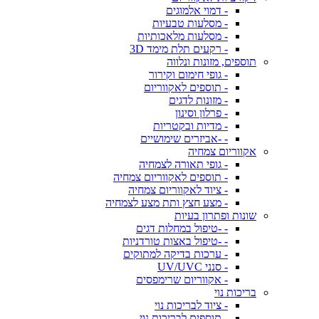
- דמוי אלמוגים
- מסלעות טבעיות
- מסלעות מלאכותיות
- רקעים תלת מימד 3D
תוספים, מזונות ונלווה
- גופי חימום וקירור
- תוספים לאקווריום
- מזונות לדגים
- פרלון וסינון
- מדיות ובקטריות
- -אביזרים שימושיים
אקווריום צמחיה
- גופי תאורה לצמחיה
- תוספים לאקווריום צמחיה
- ציוד לאקווריום צמחיה
- מצע חצץ ותת מצע לצמחיה
שונות ופתרון בעיות
- -טיפול במחלות דגים
- -טיפול באצות טורדניות
- ערכות בדיקה למתוקים
- סנני UV/UVC
- אקווריום שרימפסים
בריכות נוי
- ציוד לבריכות נוי
- תוספים לבריכות נוי