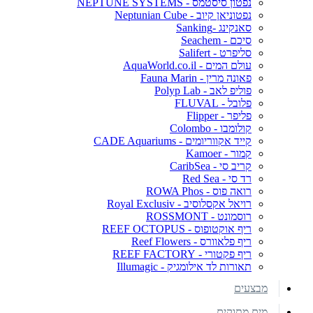
נפטון סיסטמס - NEPTUNE SYSTEMS
נפטוניאן קיוב - Neptunian Cube
סאנקינג -Sanking
סיכם - Seachem
סליפרט - Salifert
עולם המים - AquaWorld.co.il
פאונה מרין - Fauna Marin
פוליפ לאב - Polyp Lab
פלובל - FLUVAL
פליפר - Flipper
קולומבו - Colombo
קייד אקווריומים - CADE Aquariums
קמור - Kamoer
קריב סי - CaribSea
רד סי - Red Sea
רואה פוס - ROWA Phos
רויאל אקסלוסיב - Royal Exclusiv
רוסמונט - ROSSMONT
ריף אוקטופוס - REEF OCTOPUS
ריף פלאוורס - Reef Flowers
ריף פקטורי - REEF FACTORY
תאורות לד אילומגיק - Illumagic
מבצעים
מים מתוקים