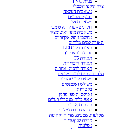
צנרת PVC
ציוד היקפי חשמלי
משאבות העלאה
פורקי חלבונים
משאבות גלים
רולרמט - פרלון אוטומטי
משאבות מינון ואוטומציה
מחשבי ניהול אקווריום
תאורה למים מלוחים
תאורות לד LED
פסי לד (בארים)
תאורת T5
תאורה היברידית
תאורה לרפיוג ואחרות
מלח ותוספים למים מלוחים
מלחים לריף ומרינה
משולש ואלמנטים
בקטריות
נופוקס ותוספי פחמן
אנטי כלור ומנטרלי רעלים
תוספים אחרים
כל התוספים למלוחים
מסלעות, מצעים, מדיות וקולונות
מדיות לבקטריות
מסלעות