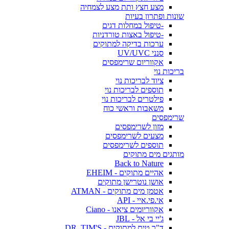
מצע חצץ ותת מצע לצמחיה
שונות ופתרון בעיות
-טיפול במחלות דגים
-טיפול באצות טורדניות
ערכות בדיקה למתוקים
סנני UV/UVC
אקווריום שרימפסים
בריכות נוי
ציוד לבריכות נוי
תוספים לבריכות נוי
פילטרים לבריכות נוי
משאבות וראשי כוח
שרימפסים
מזון לשרימפסים
מצעים לשרימפסים
תוספים לשרימפסים
מותגים מים מתוקים
Back to Nature
אהיים מתוקים - EHEIM
אושן נוטרישן מתוקים
אטמן מים מתוקים - ATMAN
אי.פי.איי - API
אקווריומים ציאנו - Ciano
ג'יי בי אל - JBL
ד"ר טים למתוקים - DR. TIM'S