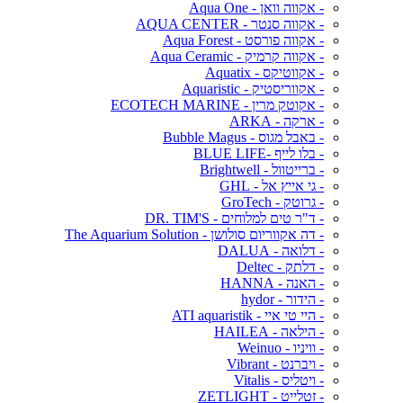
- אקווה וואן - Aqua One
- אקווה סנטר - AQUA CENTER
- אקווה פורסט - Aqua Forest
- אקווה קרמיק - Aqua Ceramic
- אקווטיקס - Aquatix
- אקווריסטיק - Aquaristic
- אקוטק מרין - ECOTECH MARINE
- ארקה - ARKA
- באבל מגוס - Bubble Magus
- בלו לייף -BLUE LIFE
- ברייטוול - Brightwell
- גי אייץ אל - GHL
- גרוטק - GroTech
- ד"ר טים למלוחים - DR. TIM'S
- דה אקווריום סולושן - The Aquarium Solution
- דלואה - DALUA
- דלתק - Deltec
- האנה - HANNA
- הידור - hydor
- היי טי איי - ATI aquaristik
- הילאה - HAILEA
- וויניו - Weinuo
- ויברנט - Vibrant
- ויטליס - Vitalis
- זטלייט - ZETLIGHT