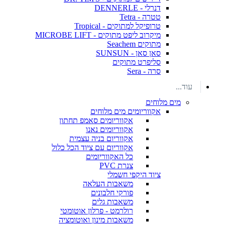
דנרלי - DENNERLE
טטרה - Tetra
טרופיקל למתוקים - Tropical
מיקרוב ליפט מתוקים - MICROBE LIFT
מתוקים Seachem
סאן סאן - SUNSUN
סליפרט מתוקים
סרה - Sera
עוד...
מים מלוחים
אקווריומים מים מלוחים
אקווריומים סאמפ תחתון
אקווריומים נאנו
אקווריום בניה עצמית
אקווריום עם ציוד הכל כלול
כל האקווריומים
צנרת PVC
ציוד היקפי חשמלי
משאבות העלאה
פורקי חלבונים
משאבות גלים
רולרמט - פרלון אוטומטי
משאבות מינון ואוטומציה