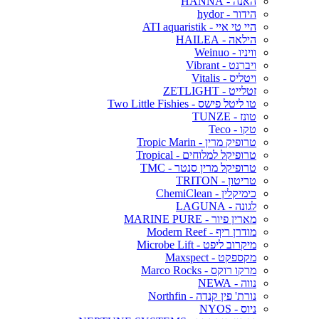
האנה - HANNA
הידור - hydor
היי טי איי - ATI aquaristik
הילאה - HAILEA
וויניו - Weinuo
ויברנט - Vibrant
ויטליס - Vitalis
זטלייט - ZETLIGHT
טו ליטל פישס - Two Little Fishies
טונז - TUNZE
טקו - Teco
טרופיק מרין - Tropic Marin
טרופיקל למלוחים - Tropical
טרופיקל מרין סנטר - TMC
טריטון - TRITON
כימיקלין - ChemiClean
לגונה - LAGUNA
מארין פיור - MARINE PURE
מודרן ריף - Modern Reef
מיקרוב ליפט - Microbe Lift
מקספקט - Maxspect
מרקו רוקס - Marco Rocks
נווה - NEWA
נורת' פין קנדה - Northfin
ניוס - NYOS