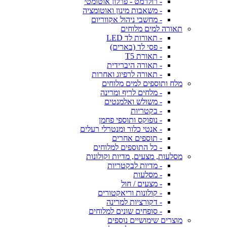
- רולרמט - פרלון אוטומטי
- משאבות מינון ואוטומציה
- מחשבי ניהול אקווריום
תאורה למים מלוחים
- תאורות לד LED
- פסי לד (בארים)
- תאורת T5
- תאורה היברידית
- תאורה לרפיוג ואחרות
מלח ותוספים למים מלוחים
- מלחים לריף ומרינה
- משולש ואלמנטים
- בקטריות
- נופוקס ותוספי פחמן
- אנטי כלור ומנטרלי רעלים
- תוספים אחרים
- כל התוספים למלוחים
מסלעות, מצעים, מדיות וקולונות
- מדיות לבקטריות
- מסלעות
- מצעים / חול
- קולונות וריאקטורים
- דקורציות למרינה
- סופחים שונים למלוחים
מוצרים שימושיים נוספים