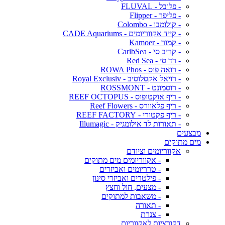
- פלובל - FLUVAL
- פליפר - Flipper
- קולומבו - Colombo
- קייד אקווריומים - CADE Aquariums
- קמור - Kamoer
- קריב סי - CaribSea
- רד סי - Red Sea
- רואה פוס - ROWA Phos
- רויאל אקסלוסיב - Royal Exclusiv
- רוסמונט - ROSSMONT
- ריף אוקטופוס - REEF OCTOPUS
- ריף פלאוורס - Reef Flowers
- ריף פקטורי - REEF FACTORY
- תאורות לד אילומגיק - Illumagic
מבצעים
מים מתוקים
אקווריומים וציודם
- אקווריומים מים מתוקים
- טרריומים ואביזרים
- פילטרים ואביזרי סינון
- מצעים, חול וחצץ
- משאבות למתוקים
- תאורה
- צנרת
דקורציות לאקווריום