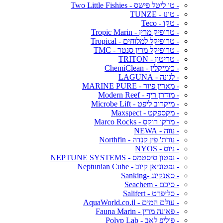
- טו ליטל פישס - Two Little Fishies
- טונז - TUNZE
- טקו - Teco
- טרופיק מרין - Tropic Marin
- טרופיקל למלוחים - Tropical
- טרופיקל מרין סנטר - TMC
- טריטון - TRITON
- כימיקלין - ChemiClean
- לגונה - LAGUNA
- מארין פיור - MARINE PURE
- מודרן ריף - Modern Reef
- מיקרוב ליפט - Microbe Lift
- מקספקט - Maxspect
- מרקו רוקס - Marco Rocks
- נווה - NEWA
- נורת' פין קנדה - Northfin
- ניוס - NYOS
- נפטון סיסטמס - NEPTUNE SYSTEMS
- נפטוניאן קיוב - Neptunian Cube
- סאנקינג -Sanking
- סיכם - Seachem
- סליפרט - Salifert
- עולם המים - AquaWorld.co.il
- פאונה מרין - Fauna Marin
- פוליפ לאב - Polyp Lab