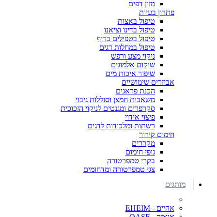
מזון דפים
פתרון בעיות
טיפול באצות
טיפול בדינו וציאנו
טיפול בטפילים בריף
טיפול במחלות דגים
ניקוי מצע ורפש
שיקום אלמוגים
שיפור איכות מים
אביזרים שימושיים
הכנת פראגים
משאבות חמצן וסוללות גיבוי
סקרפרים ומגנטים לניקוי הזכוכית
פיצוי אידוי
רשתות ומלכודות לדגים
חימום קירור
מקררים
גופי חימום
בקרי טמפרטורה
צגי טמפרטורה ומדחומים
מותגים
אהיים - EHEIM
אואזה - OASE