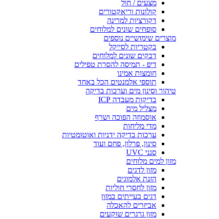
מצעים / חול
קולונות וריאקטורים
דקורציות למרינה
סופחים שונים למלוחים
מוצרים שימושיים נוספים
בקטריות לסייקל
דבקים שונים למלוחים
דיפ - תמיסה להסרת טפילים
חומצות אמינו
תוספי אלמנטים הכל באחד
טיהור וסינון מים וערכות בדיקה
בדיקות מעבדה ICP
מצליל מים
אוסמוזה הפוכה ושרף
מדי מליחות
ערכות בדיקה ידניות ואוטומטיות
סינון, פרלון, פחם ועוד
סנני UVC
מזון למים מלוחים
מזון לדגים
הזנת אלמוגים
מזון לחסרי חוליות
דגים בעייתים במזון
אביזרים להאכלה
מזון גרגרים שוקעים