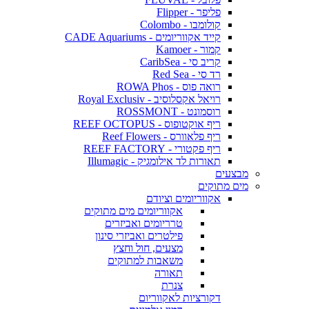
פליפר - Flipper
קולומבו - Colombo
קייד אקווריומים - CADE Aquariums
קמור - Kamoer
קריב סי - CaribSea
רד סי - Red Sea
רואה פוס - ROWA Phos
רויאל אקסלוסיב - Royal Exclusiv
רוסמונט - ROSSMONT
ריף אוקטופוס - REEF OCTOPUS
ריף פלאוורס - Reef Flowers
ריף פקטורי - REEF FACTORY
תאורות לד אילומגיק - Illumagic
מבצעים
מים מתוקים
אקווריומים וציודם
אקווריומים מים מתוקים
טרריומים ואביזרים
פילטרים ואביזרי סינון
מצעים, חול וחצץ
משאבות למתוקים
תאורה
צנרת
דקורציות לאקווריום