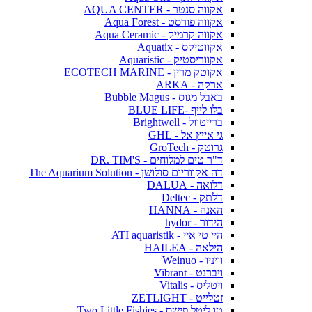
אקווה סנטר - AQUA CENTER
אקווה פורסט - Aqua Forest
אקווה קרמיק - Aqua Ceramic
אקווטיקס - Aquatix
אקווריסטיק - Aquaristic
אקוטק מרין - ECOTECH MARINE
ארקה - ARKA
באבל מגוס - Bubble Magus
בלו לייף -BLUE LIFE
ברייטוול - Brightwell
גי אייץ אל - GHL
גרוטק - GroTech
ד"ר טים למלוחים - DR. TIM'S
דה אקווריום סולושן - The Aquarium Solution
דלואה - DALUA
דלתק - Deltec
האנה - HANNA
הידור - hydor
היי טי איי - ATI aquaristik
הילאה - HAILEA
וויניו - Weinuo
ויברנט - Vibrant
ויטליס - Vitalis
זטלייט - ZETLIGHT
טו ליטל פישס - Two Little Fishies