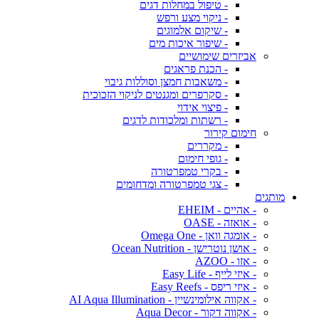
- טיפול במחלות דגים
- ניקוי מצע ורפש
- שיקום אלמוגים
- שיפור איכות מים
אביזרים שימושיים
- הכנת פראגים
- משאבות חמצן וסוללות גיבוי
- סקרפרים ומגנטים לניקוי הזכוכית
- פיצוי אידוי
- רשתות ומלכודות לדגים
חימום קירור
- מקררים
- גופי חימום
- בקרי טמפרטורה
- צגי טמפרטורה ומדחומים
מותגים
- אהיים - EHEIM
- אואזה - OASE
- אומגה וואן - Omega One
- אושן נוטרישן - Ocean Nutrition
- אזו - AZOO
- איזי לייף - Easy Life
- איזי ריפס - Easy Reefs
- אקווה אילומינשיין - AI Aqua Illumination
- אקווה דקור - Aqua Decor