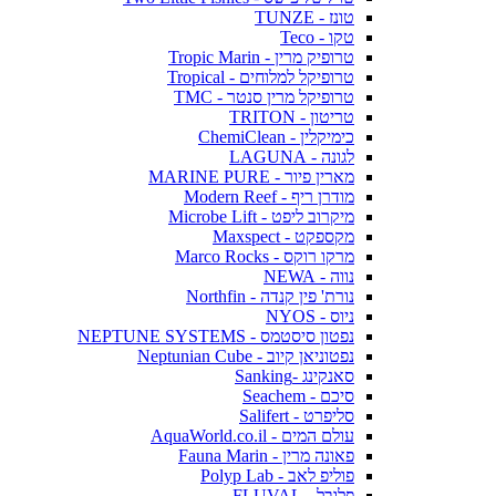
טונז - TUNZE
טקו - Teco
טרופיק מרין - Tropic Marin
טרופיקל למלוחים - Tropical
טרופיקל מרין סנטר - TMC
טריטון - TRITON
כימיקלין - ChemiClean
לגונה - LAGUNA
מארין פיור - MARINE PURE
מודרן ריף - Modern Reef
מיקרוב ליפט - Microbe Lift
מקספקט - Maxspect
מרקו רוקס - Marco Rocks
נווה - NEWA
נורת' פין קנדה - Northfin
ניוס - NYOS
נפטון סיסטמס - NEPTUNE SYSTEMS
נפטוניאן קיוב - Neptunian Cube
סאנקינג -Sanking
סיכם - Seachem
סליפרט - Salifert
עולם המים - AquaWorld.co.il
פאונה מרין - Fauna Marin
פוליפ לאב - Polyp Lab
פלובל - FLUVAL