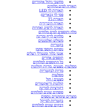
מחשבי ניהול אקווריום
תאורה למים מלוחים
תאורות לד LED
פסי לד (בארים)
תאורת T5
תאורה היברידית
תאורה לרפיוג ואחרות
מלח ותוספים למים מלוחים
מלחים לריף ומרינה
משולש ואלמנטים
בקטריות
נופוקס ותוספי פחמן
אנטי כלור ומנטרלי רעלים
תוספים אחרים
כל התוספים למלוחים
מסלעות, מצעים, מדיות וקולונות
מדיות לבקטריות
מסלעות
מצעים / חול
קולונות וריאקטורים
דקורציות למרינה
סופחים שונים למלוחים
מוצרים שימושיים נוספים
בקטריות לסייקל
דבקים שונים למלוחים