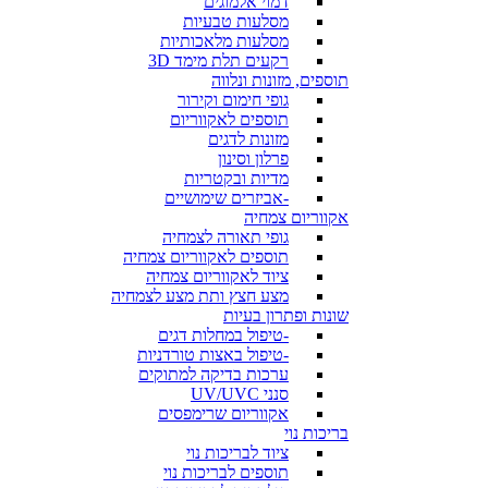
דמוי אלמוגים
מסלעות טבעיות
מסלעות מלאכותיות
רקעים תלת מימד 3D
תוספים, מזונות ונלווה
גופי חימום וקירור
תוספים לאקווריום
מזונות לדגים
פרלון וסינון
מדיות ובקטריות
-אביזרים שימושיים
אקווריום צמחיה
גופי תאורה לצמחיה
תוספים לאקווריום צמחיה
ציוד לאקווריום צמחיה
מצע חצץ ותת מצע לצמחיה
שונות ופתרון בעיות
-טיפול במחלות דגים
-טיפול באצות טורדניות
ערכות בדיקה למתוקים
סנני UV/UVC
אקווריום שרימפסים
בריכות נוי
ציוד לבריכות נוי
תוספים לבריכות נוי