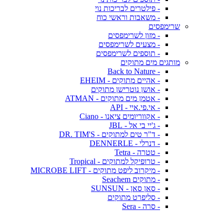
- פילטרים לבריכות נוי
- משאבות וראשי כוח
שרימפסים
- מזון לשרימפסים
- מצעים לשרימפסים
- תוספים לשרימפסים
מותגים מים מתוקים
- Back to Nature
- אהיים מתוקים - EHEIM
- אושן נוטרישן מתוקים
- אטמן מים מתוקים - ATMAN
- אי.פי.איי - API
- אקווריומים ציאנו - Ciano
- ג'יי בי אל - JBL
- ד"ר טים למתוקים - DR. TIM'S
- דנרלי - DENNERLE
- טטרה - Tetra
- טרופיקל למתוקים - Tropical
- מיקרוב ליפט מתוקים - MICROBE LIFT
- מתוקים Seachem
- סאן סאן - SUNSUN
- סליפרט מתוקים
- סרה - Sera