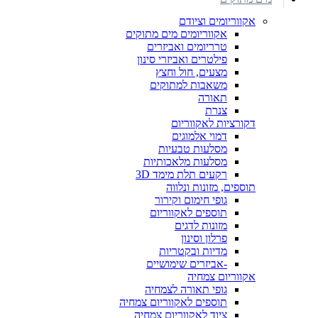
אקווריומים וציודם
אקווריומים מים מתוקים
טרריומים ואביזרים
פילטרים ואביזרי סינון
מצעים, חול וחצץ
משאבות למתוקים
תאורה
צנרת
דקורציות לאקווריום
דמוי אלמוגים
מסלעות טבעיות
מסלעות מלאכותיות
רקעים תלת מימד 3D
תוספים, מזונות ונלווה
גופי חימום וקירור
תוספים לאקווריום
מזונות לדגים
פרלון וסינון
מדיות ובקטריות
-אביזרים שימושיים
אקווריום צמחיה
גופי תאורה לצמחיה
תוספים לאקווריום צמחיה
ציוד לאקווריום צמחיה