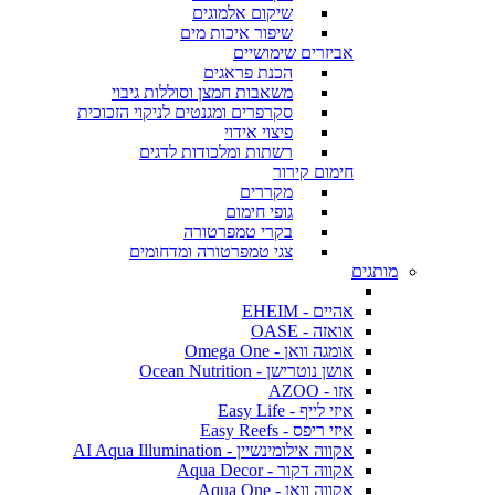
שיקום אלמוגים
שיפור איכות מים
אביזרים שימושיים
הכנת פראגים
משאבות חמצן וסוללות גיבוי
סקרפרים ומגנטים לניקוי הזכוכית
פיצוי אידוי
רשתות ומלכודות לדגים
חימום קירור
מקררים
גופי חימום
בקרי טמפרטורה
צגי טמפרטורה ומדחומים
מותגים
אהיים - EHEIM
אואזה - OASE
אומגה וואן - Omega One
אושן נוטרישן - Ocean Nutrition
אזו - AZOO
איזי לייף - Easy Life
איזי ריפס - Easy Reefs
אקווה אילומינשיין - AI Aqua Illumination
אקווה דקור - Aqua Decor
אקווה וואן - Aqua One