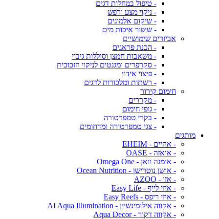
- טיפול במחלות דגים
- ניקוי מצע ורפש
- שיקום אלמוגים
- שיפור איכות מים
אביזרים שימושיים
- הכנת פראגים
- משאבות חמצן וסוללות גיבוי
- סקרפרים ומגנטים לניקוי הזכוכית
- פיצוי אידוי
- רשתות ומלכודות לדגים
חימום קירור
- מקררים
- גופי חימום
- בקרי טמפרטורה
- צגי טמפרטורה ומדחומים
מותגים
- אהיים - EHEIM
- אואזה - OASE
- אומגה וואן - Omega One
- אושן נוטרישן - Ocean Nutrition
- אזו - AZOO
- איזי לייף - Easy Life
- איזי ריפס - Easy Reefs
- אקווה אילומינשיין - AI Aqua Illumination
- אקווה דקור - Aqua Decor