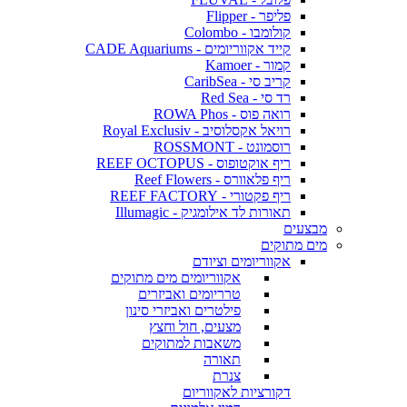
פליפר - Flipper
קולומבו - Colombo
קייד אקווריומים - CADE Aquariums
קמור - Kamoer
קריב סי - CaribSea
רד סי - Red Sea
רואה פוס - ROWA Phos
רויאל אקסלוסיב - Royal Exclusiv
רוסמונט - ROSSMONT
ריף אוקטופוס - REEF OCTOPUS
ריף פלאוורס - Reef Flowers
ריף פקטורי - REEF FACTORY
תאורות לד אילומגיק - Illumagic
מבצעים
מים מתוקים
אקווריומים וציודם
אקווריומים מים מתוקים
טרריומים ואביזרים
פילטרים ואביזרי סינון
מצעים, חול וחצץ
משאבות למתוקים
תאורה
צנרת
דקורציות לאקווריום