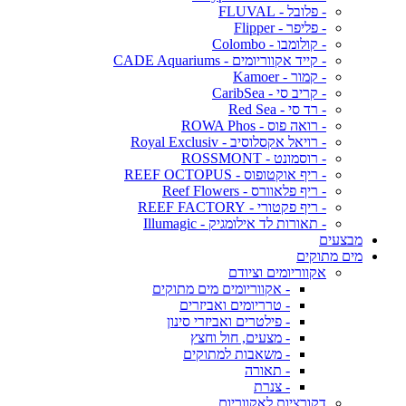
- פלובל - FLUVAL
- פליפר - Flipper
- קולומבו - Colombo
- קייד אקווריומים - CADE Aquariums
- קמור - Kamoer
- קריב סי - CaribSea
- רד סי - Red Sea
- רואה פוס - ROWA Phos
- רויאל אקסלוסיב - Royal Exclusiv
- רוסמונט - ROSSMONT
- ריף אוקטופוס - REEF OCTOPUS
- ריף פלאוורס - Reef Flowers
- ריף פקטורי - REEF FACTORY
- תאורות לד אילומגיק - Illumagic
מבצעים
מים מתוקים
אקווריומים וציודם
- אקווריומים מים מתוקים
- טרריומים ואביזרים
- פילטרים ואביזרי סינון
- מצעים, חול וחצץ
- משאבות למתוקים
- תאורה
- צנרת
דקורציות לאקווריום