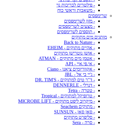
- פילטרים לבריכות נוי
- משאבות וראשי כוח
שרימפסים
- מזון לשרימפסים
- מצעים לשרימפסים
- תוספים לשרימפסים
מותגים מים מתוקים
- Back to Nature
- אהיים מתוקים - EHEIM
- אושן נוטרישן מתוקים
- אטמן מים מתוקים - ATMAN
- אי.פי.איי - API
- אקווריומים ציאנו - Ciano
- ג'יי בי אל - JBL
- ד"ר טים למתוקים - DR. TIM'S
- דנרלי - DENNERLE
- טטרה - Tetra
- טרופיקל למתוקים - Tropical
- מיקרוב ליפט מתוקים - MICROBE LIFT
- מתוקים Seachem
- סאן סאן - SUNSUN
- סליפרט מתוקים
- סרה - Sera