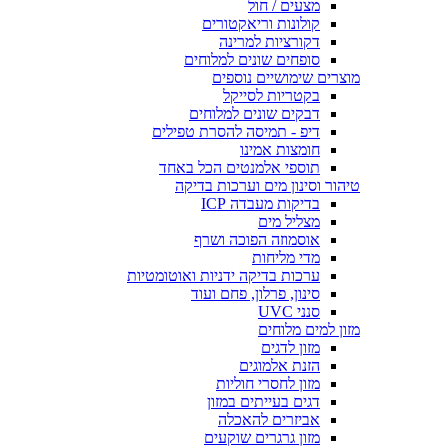
מצעים / חול
קולונות וריאקטורים
דקורציות למרינה
סופחים שונים למלוחים
מוצרים שימושיים נוספים
בקטריות לסייקל
דבקים שונים למלוחים
דיפ - תמיסה להסרת טפילים
חומצות אמינו
תוספי אלמנטים הכל באחד
טיהור וסינון מים וערכות בדיקה
בדיקות מעבדה ICP
מצליל מים
אוסמוזה הפוכה ושרף
מדי מליחות
ערכות בדיקה ידניות ואוטומטיות
סינון, פרלון, פחם ועוד
סנני UVC
מזון למים מלוחים
מזון לדגים
הזנת אלמוגים
מזון לחסרי חוליות
דגים בעייתים במזון
אביזרים להאכלה
מזון גרגרים שוקעים