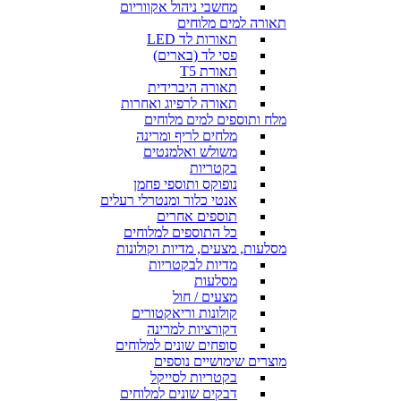
מחשבי ניהול אקווריום
תאורה למים מלוחים
תאורות לד LED
פסי לד (בארים)
תאורת T5
תאורה היברידית
תאורה לרפיוג ואחרות
מלח ותוספים למים מלוחים
מלחים לריף ומרינה
משולש ואלמנטים
בקטריות
נופוקס ותוספי פחמן
אנטי כלור ומנטרלי רעלים
תוספים אחרים
כל התוספים למלוחים
מסלעות, מצעים, מדיות וקולונות
מדיות לבקטריות
מסלעות
מצעים / חול
קולונות וריאקטורים
דקורציות למרינה
סופחים שונים למלוחים
מוצרים שימושיים נוספים
בקטריות לסייקל
דבקים שונים למלוחים