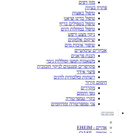
מזון דפים
פתרון בעיות
טיפול באצות
טיפול בדינו וציאנו
טיפול בטפילים בריף
טיפול במחלות דגים
ניקוי מצע ורפש
שיקום אלמוגים
שיפור איכות מים
אביזרים שימושיים
הכנת פראגים
משאבות חמצן וסוללות גיבוי
סקרפרים ומגנטים לניקוי הזכוכית
פיצוי אידוי
רשתות ומלכודות לדגים
חימום קירור
מקררים
גופי חימום
בקרי טמפרטורה
צגי טמפרטורה ומדחומים
מותגים
אהיים - EHEIM
אואזה - OASE