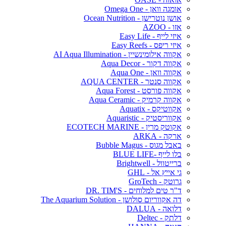
אומגה וואן - Omega One
אושן נוטרישן - Ocean Nutrition
אזו - AZOO
איזי לייף - Easy Life
איזי ריפס - Easy Reefs
אקווה אילומינשיין - AI Aqua Illumination
אקווה דקור - Aqua Decor
אקווה וואן - Aqua One
אקווה סנטר - AQUA CENTER
אקווה פורסט - Aqua Forest
אקווה קרמיק - Aqua Ceramic
אקווטיקס - Aquatix
אקווריסטיק - Aquaristic
אקוטק מרין - ECOTECH MARINE
ארקה - ARKA
באבל מגוס - Bubble Magus
בלו לייף -BLUE LIFE
ברייטוול - Brightwell
גי אייץ אל - GHL
גרוטק - GroTech
ד"ר טים למלוחים - DR. TIM'S
דה אקווריום סולושן - The Aquarium Solution
דלואה - DALUA
דלתק - Deltec