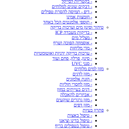
- בקטריות לסייקל
- דבקים שונים למלוחים
- דיפ - תמיסה להסרת טפילים
- חומצות אמינו
- תוספי אלמנטים הכל באחד
טיהור וסינון מים וערכות בדיקה
- בדיקות מעבדה ICP
- מצליל מים
- אוסמוזה הפוכה ושרף
- מדי מליחות
- ערכות בדיקה ידניות ואוטומטיות
- סינון, פרלון, פחם ועוד
- סנני UVC
מזון למים מלוחים
- מזון לדגים
- הזנת אלמוגים
- מזון לחסרי חוליות
- דגים בעייתים במזון
- אביזרים להאכלה
- מזון גרגרים שוקעים
- מזון דפים
פתרון בעיות
- טיפול באצות
- טיפול בדינו וציאנו
- טיפול בטפילים בריף