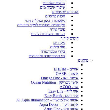
שיקום אלמוגים
שיפור איכות מים
אביזרים שימושיים
הכנת פראגים
משאבות חמצן וסוללות גיבוי
סקרפרים ומגנטים לניקוי הזכוכית
פיצוי אידוי
רשתות ומלכודות לדגים
חימום קירור
מקררים
גופי חימום
בקרי טמפרטורה
צגי טמפרטורה ומדחומים
מותגים
אהיים - EHEIM
אואזה - OASE
אומגה וואן - Omega One
אושן נוטרישן - Ocean Nutrition
אזו - AZOO
איזי לייף - Easy Life
איזי ריפס - Easy Reefs
אקווה אילומינשיין - AI Aqua Illumination
אקווה דקור - Aqua Decor
אקווה וואן - Aqua One