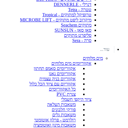
דנרלי - DENNERLE
טטרה - Tetra
טרופיקל למתוקים - Tropical
מיקרוב ליפט מתוקים - MICROBE LIFT
מתוקים Seachem
סאן סאן - SUNSUN
סליפרט מתוקים
סרה - Sera
עוד...
מים מלוחים
אקווריומים מים מלוחים
אקווריומים סאמפ תחתון
אקווריומים נאנו
אקווריום בניה עצמית
אקווריום עם ציוד הכל כלול
כל האקווריומים
צנרת PVC
ציוד היקפי חשמלי
משאבות העלאה
פורקי חלבונים
משאבות גלים
רולרמט - פרלון אוטומטי
משאבות מינון ואוטומציה