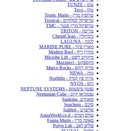
טונז - TUNZE
טקו - Teco
טרופיק מרין - Tropic Marin
טרופיקל למלוחים - Tropical
טרופיקל מרין סנטר - TMC
טריטון - TRITON
כימיקלין - ChemiClean
לגונה - LAGUNA
מארין פיור - MARINE PURE
מודרן ריף - Modern Reef
מיקרוב ליפט - Microbe Lift
מקספקט - Maxspect
מרקו רוקס - Marco Rocks
נווה - NEWA
נורת' פין קנדה - Northfin
ניוס - NYOS
נפטון סיסטמס - NEPTUNE SYSTEMS
נפטוניאן קיוב - Neptunian Cube
סאנקינג -Sanking
סיכם - Seachem
סליפרט - Salifert
עולם המים - AquaWorld.co.il
פאונה מרין - Fauna Marin
פוליפ לאב - Polyp Lab
פלובל - FLUVAL