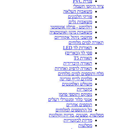
צנרת PVC
ציוד היקפי חשמלי
משאבות העלאה
פורקי חלבונים
משאבות גלים
רולרמט - פרלון אוטומטי
משאבות מינון ואוטומציה
מחשבי ניהול אקווריום
תאורה למים מלוחים
תאורות לד LED
פסי לד (בארים)
תאורת T5
תאורה היברידית
תאורה לרפיוג ואחרות
מלח ותוספים למים מלוחים
מלחים לריף ומרינה
משולש ואלמנטים
בקטריות
נופוקס ותוספי פחמן
אנטי כלור ומנטרלי רעלים
תוספים אחרים
כל התוספים למלוחים
מסלעות, מצעים, מדיות וקולונות
מדיות לבקטריות
מסלעות