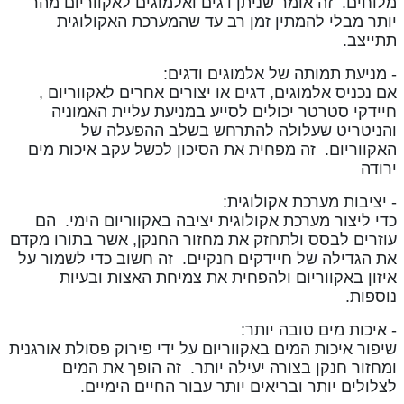
מלוחים. זה אומר שניתן דגים ואלמוגים לאקווריום מהר
יותר מבלי להמתין זמן רב עד שהמערכת האקולוגית
תתייצב.
- מניעת תמותה של אלמוגים ודגים:
אם נכניס אלמוגים, דגים או יצורים אחרים לאקווריום ,
חיידקי סטרטר יכולים לסייע במניעת עליית האמוניה
והניטריט שעלולה להתרחש בשלב ההפעלה של
האקווריום. זה מפחית את הסיכון לכשל עקב איכות מים
ירודה
- יציבות מערכת אקולוגית:
כדי ליצור מערכת אקולוגית יציבה באקווריום הימי. הם
עוזרים לבסס ולתחזק את מחזור החנקן, אשר בתורו מקדם
את הגדילה של חיידקים חנקיים. זה חשוב כדי לשמור על
איזון באקווריום ולהפחית את צמיחת האצות ובעיות
נוספות.
- איכות מים טובה יותר:
שיפור איכות המים באקווריום על ידי פירוק פסולת אורגנית
ומחזור חנקן בצורה יעילה יותר. זה הופך את המים
לצלולים יותר ובריאים יותר עבור החיים הימיים.