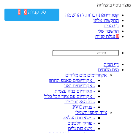
מוצר נוסף בהצלחה
סל קניות
0
0
התחברות \ הרשמה
קטגוריות
התקשרו אלינו
דף הבית
החשבון שלי
0
עגלת קניות
דף הבית
מים מלוחים
אקווריומים מים מלוחים
- אקווריומים סאמפ תחתון
- אקווריומים נאנו
- אקווריום בניה עצמית
- אקווריום עם ציוד הכל כלול
- כל האקווריומים
- צנרת PVC
ציוד היקפי חשמלי
- משאבות העלאה
- פורקי חלבונים
- משאבות גלים