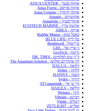
אקווה סנטר - AQUA CENTER
אקווה פורסט - Aqua Forest
אקווה קרמיק - Aqua Ceramic
אקווטיקס - Aquatix
אקווריסטיק - Aquaristic
אקוטק מרין - ECOTECH MARINE
ארקה - ARKA
באבל מגוס - Bubble Magus
בלו לייף -BLUE LIFE
ברייטוול - Brightwell
גי אייץ אל - GHL
גרוטק - GroTech
ד"ר טים למלוחים - DR. TIM'S
דה אקווריום סולושן - The Aquarium Solution
דלואה - DALUA
דלתק - Deltec
האנה - HANNA
הידור - hydor
היי טי איי - ATI aquaristik
הילאה - HAILEA
וויניו - Weinuo
ויברנט - Vibrant
ויטליס - Vitalis
זטלייט - ZETLIGHT
טו ליטל פישס - Two Little Fishies