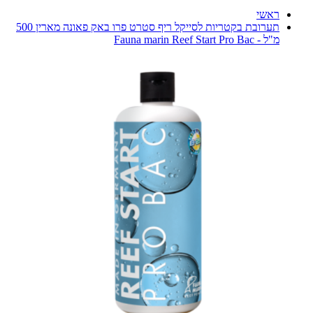
ראשי
תערובת בקטריות לסייקל ריף סטרט פרו באק פאונה מארין 500
מ"ל - Fauna marin Reef Start Pro Bac