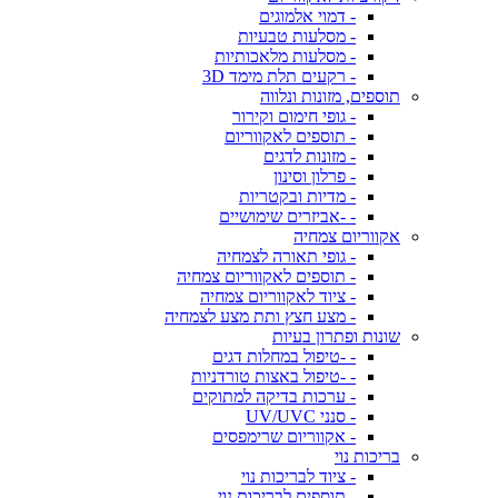
- דמוי אלמוגים
- מסלעות טבעיות
- מסלעות מלאכותיות
- רקעים תלת מימד 3D
תוספים, מזונות ונלווה
- גופי חימום וקירור
- תוספים לאקווריום
- מזונות לדגים
- פרלון וסינון
- מדיות ובקטריות
- -אביזרים שימושיים
אקווריום צמחיה
- גופי תאורה לצמחיה
- תוספים לאקווריום צמחיה
- ציוד לאקווריום צמחיה
- מצע חצץ ותת מצע לצמחיה
שונות ופתרון בעיות
- -טיפול במחלות דגים
- -טיפול באצות טורדניות
- ערכות בדיקה למתוקים
- סנני UV/UVC
- אקווריום שרימפסים
בריכות נוי
- ציוד לבריכות נוי
- תוספים לבריכות נוי