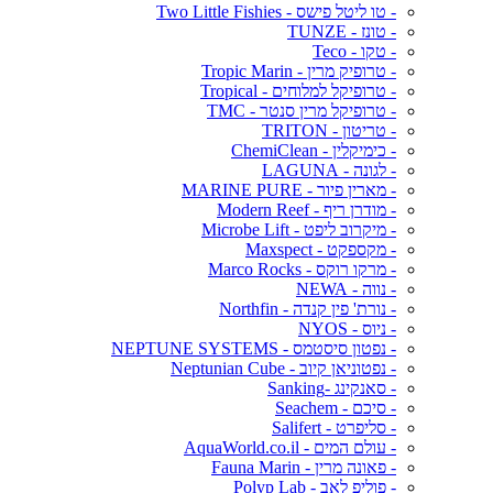
- טו ליטל פישס - Two Little Fishies
- טונז - TUNZE
- טקו - Teco
- טרופיק מרין - Tropic Marin
- טרופיקל למלוחים - Tropical
- טרופיקל מרין סנטר - TMC
- טריטון - TRITON
- כימיקלין - ChemiClean
- לגונה - LAGUNA
- מארין פיור - MARINE PURE
- מודרן ריף - Modern Reef
- מיקרוב ליפט - Microbe Lift
- מקספקט - Maxspect
- מרקו רוקס - Marco Rocks
- נווה - NEWA
- נורת' פין קנדה - Northfin
- ניוס - NYOS
- נפטון סיסטמס - NEPTUNE SYSTEMS
- נפטוניאן קיוב - Neptunian Cube
- סאנקינג -Sanking
- סיכם - Seachem
- סליפרט - Salifert
- עולם המים - AquaWorld.co.il
- פאונה מרין - Fauna Marin
- פוליפ לאב - Polyp Lab