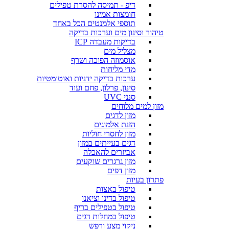
דיפ - תמיסה להסרת טפילים
חומצות אמינו
תוספי אלמנטים הכל באחד
טיהור וסינון מים וערכות בדיקה
בדיקות מעבדה ICP
מצליל מים
אוסמוזה הפוכה ושרף
מדי מליחות
ערכות בדיקה ידניות ואוטומטיות
סינון, פרלון, פחם ועוד
סנני UVC
מזון למים מלוחים
מזון לדגים
הזנת אלמוגים
מזון לחסרי חוליות
דגים בעייתים במזון
אביזרים להאכלה
מזון גרגרים שוקעים
מזון דפים
פתרון בעיות
טיפול באצות
טיפול בדינו וציאנו
טיפול בטפילים בריף
טיפול במחלות דגים
ניקוי מצע ורפש