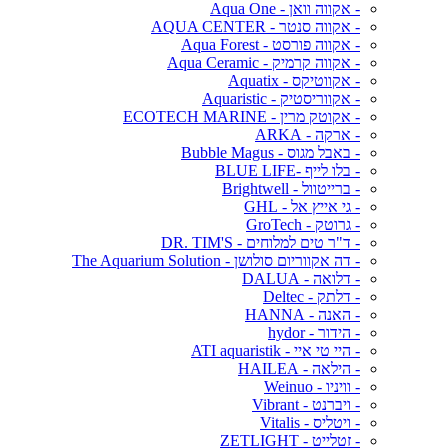
- אקווה וואן - Aqua One
- אקווה סנטר - AQUA CENTER
- אקווה פורסט - Aqua Forest
- אקווה קרמיק - Aqua Ceramic
- אקווטיקס - Aquatix
- אקווריסטיק - Aquaristic
- אקוטק מרין - ECOTECH MARINE
- ארקה - ARKA
- באבל מגוס - Bubble Magus
- בלו לייף -BLUE LIFE
- ברייטוול - Brightwell
- גי אייץ אל - GHL
- גרוטק - GroTech
- ד"ר טים למלוחים - DR. TIM'S
- דה אקווריום סולושן - The Aquarium Solution
- דלואה - DALUA
- דלתק - Deltec
- האנה - HANNA
- הידור - hydor
- היי טי איי - ATI aquaristik
- הילאה - HAILEA
- וויניו - Weinuo
- ויברנט - Vibrant
- ויטליס - Vitalis
- זטלייט - ZETLIGHT