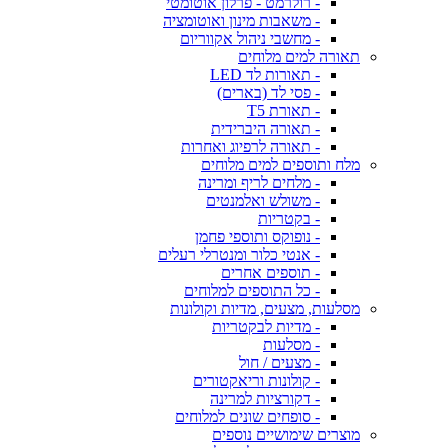
- רולרמט - פרלון אוטומטי
- משאבות מינון ואוטומציה
- מחשבי ניהול אקווריום
תאורה למים מלוחים
- תאורות לד LED
- פסי לד (בארים)
- תאורת T5
- תאורה היברידית
- תאורה לרפיוג ואחרות
מלח ותוספים למים מלוחים
- מלחים לריף ומרינה
- משולש ואלמנטים
- בקטריות
- נופוקס ותוספי פחמן
- אנטי כלור ומנטרלי רעלים
- תוספים אחרים
- כל התוספים למלוחים
מסלעות, מצעים, מדיות וקולונות
- מדיות לבקטריות
- מסלעות
- מצעים / חול
- קולונות וריאקטורים
- דקורציות למרינה
- סופחים שונים למלוחים
מוצרים שימושיים נוספים