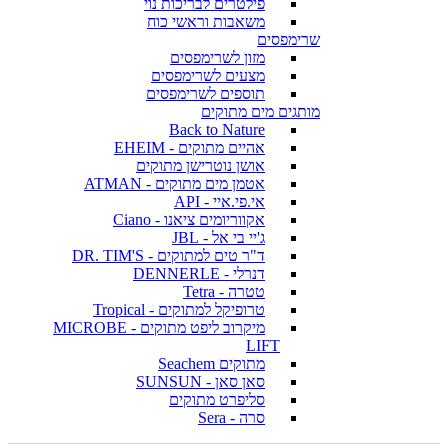
פילטרים לבריכות נוי
משאבות וראשי כוח
שרימפסים
מזון לשרימפסים
מצעים לשרימפסים
תוספים לשרימפסים
מותגים מים מתוקים
Back to Nature
אהיים מתוקים - EHEIM
אושן נוטרישן מתוקים
אטמן מים מתוקים - ATMAN
אי.פי.איי - API
אקווריומים ציאנו - Ciano
ג'יי בי אל - JBL
ד"ר טים למתוקים - DR. TIM'S
דנרלי - DENNERLE
טטרה - Tetra
טרופיקל למתוקים - Tropical
מיקרוב ליפט מתוקים - MICROBE
LIFT
מתוקים Seachem
סאן סאן - SUNSUN
סליפרט מתוקים
סרה - Sera