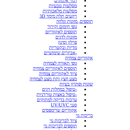
דמוי אלמוגים
מסלעות טבעיות
מסלעות מלאכותיות
רקעים תלת מימד 3D
תוספים, מזונות ונלווה
גופי חימום וקירור
תוספים לאקווריום
מזונות לדגים
פרלון וסינון
מדיות ובקטריות
-אביזרים שימושיים
אקווריום צמחיה
גופי תאורה לצמחיה
תוספים לאקווריום צמחיה
ציוד לאקווריום צמחיה
מצע חצץ ותת מצע לצמחיה
שונות ופתרון בעיות
-טיפול במחלות דגים
-טיפול באצות טורדניות
ערכות בדיקה למתוקים
סנני UV/UVC
אקווריום שרימפסים
בריכות נוי
ציוד לבריכות נוי
תוספים לבריכות נוי