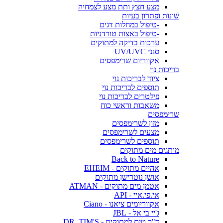
מצע חצץ ותת מצע לצמחיה
שונות ופתרון בעיות
-טיפול במחלות דגים
-טיפול באצות טורדניות
ערכות בדיקה למתוקים
סנני UV/UVC
אקווריום שרימפסים
בריכות נוי
ציוד לבריכות נוי
תוספים לבריכות נוי
פילטרים לבריכות נוי
משאבות וראשי כוח
שרימפסים
מזון לשרימפסים
מצעים לשרימפסים
תוספים לשרימפסים
מותגים מים מתוקים
Back to Nature
אהיים מתוקים - EHEIM
אושן נוטרישן מתוקים
אטמן מים מתוקים - ATMAN
אי.פי.איי - API
אקווריומים ציאנו - Ciano
ג'יי בי אל - JBL
ד"ר טים למתוקים - DR. TIM'S