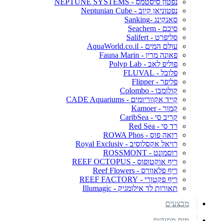
נפטון סיסטמס - NEPTUNE SYSTEMS
נפטוניאן קיוב - Neptunian Cube
סאנקינג -Sanking
סיכם - Seachem
סליפרט - Salifert
עולם המים - AquaWorld.co.il
פאונה מרין - Fauna Marin
פוליפ לאב - Polyp Lab
פלובל - FLUVAL
פליפר - Flipper
קולומבו - Colombo
קייד אקווריומים - CADE Aquariums
קמור - Kamoer
קריב סי - CaribSea
רד סי - Red Sea
רואה פוס - ROWA Phos
רויאל אקסלוסיב - Royal Exclusiv
רוסמונט - ROSSMONT
ריף אוקטופוס - REEF OCTOPUS
ריף פלאוורס - Reef Flowers
ריף פקטורי - REEF FACTORY
תאורות לד אילומגיק - Illumagic
מבצעים
מים מתוקים