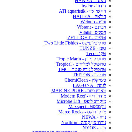
האנה - HANNA
הידור - hydor
היי טי איי - ATI aquaristik
הילאה - HAILEA
וויניו - Weinuo
ויברנט - Vibrant
ויטליס - Vitalis
זטלייט - ZETLIGHT
טו ליטל פישס - Two Little Fishies
טונז - TUNZE
טקו - Teco
טרופיק מרין - Tropic Marin
טרופיקל למלוחים - Tropical
טרופיקל מרין סנטר - TMC
טריטון - TRITON
כימיקלין - ChemiClean
לגונה - LAGUNA
מארין פיור - MARINE PURE
מודרן ריף - Modern Reef
מיקרוב ליפט - Microbe Lift
מקספקט - Maxspect
מרקו רוקס - Marco Rocks
נווה - NEWA
נורת' פין קנדה - Northfin
ניוס - NYOS