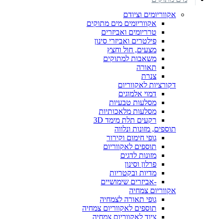
אקווריומים וציודם
אקווריומים מים מתוקים
טרריומים ואביזרים
פילטרים ואביזרי סינון
מצעים, חול וחצץ
משאבות למתוקים
תאורה
צנרת
דקורציות לאקווריום
דמוי אלמוגים
מסלעות טבעיות
מסלעות מלאכותיות
רקעים תלת מימד 3D
תוספים, מזונות ונלווה
גופי חימום וקירור
תוספים לאקווריום
מזונות לדגים
פרלון וסינון
מדיות ובקטריות
-אביזרים שימושיים
אקווריום צמחיה
גופי תאורה לצמחיה
תוספים לאקווריום צמחיה
ציוד לאקווריום צמחיה