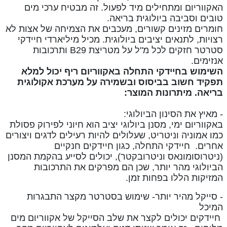
האקווריום ומתחילים מיד לפעול.
זה מבטיח ערכי מים
טובים וסביבה ביולוגית בריאה.
חומרים מזינים קשורים, מעכבים את הצמיחה של אצות לא
רצויות, לתנאים יציבים ביולוגית.
מכיל מיליארדי חיידקי
סטרטר חזקים לכל מ"ל על מטריצת B29 ותרכובות
אנזימים.
השימוש בחיידקי התחלה באקווריום ריף יכול למלא
תפקיד חשוב בביסוס ובשמירה על מערכת אקולוגית
בריאה. מיתרונות המוצר:
-
מאיץ את הסינון הביולוגי:
באקווריום ימי, מסנן ביולוגי יציב הוא חיוני לפירוק פסולת
כמו אמוניה וניטריט, שעלולים להיות רעילים לדגים ויצורים
אחרים. חיידקי התחלה, כגון חיידקים חנקיים
(ניטרוסומונאס וניטרובקטר), יכולים לסייע בהקמת המסנן
הביולוגי מהר יותר, שכן הם מפרקים את התרכובות
המזיקות הללו בפחות זמן.
- סייקל מהיר יותר- שימוש בסטרטר מקצר התבגרות
המיכל
חיידקים יכולים לקצר את שלב הסייקל של אקווריום מים