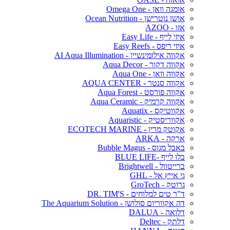
אומגה וואן - Omega One
אושן נוטרישן - Ocean Nutrition
אזו - AZOO
איזי לייף - Easy Life
איזי ריפס - Easy Reefs
אקווה אילומינשיין - AI Aqua Illumination
אקווה דקור - Aqua Decor
אקווה וואן - Aqua One
אקווה סנטר - AQUA CENTER
אקווה פורסט - Aqua Forest
אקווה קרמיק - Aqua Ceramic
אקווטיקס - Aquatix
אקווריסטיק - Aquaristic
אקוטק מרין - ECOTECH MARINE
ארקה - ARKA
באבל מגוס - Bubble Magus
בלו לייף -BLUE LIFE
ברייטוול - Brightwell
גי אייץ אל - GHL
גרוטק - GroTech
ד"ר טים למלוחים - DR. TIM'S
דה אקווריום סולושן - The Aquarium Solution
דלואה - DALUA
דלתק - Deltec