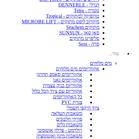
דנרלי - DENNERLE
טטרה - Tetra
טרופיקל למתוקים - Tropical
מיקרוב ליפט מתוקים - MICROBE LIFT
מתוקים Seachem
סאן סאן - SUNSUN
סליפרט מתוקים
סרה - Sera
עוד...
מים מלוחים
אקווריומים מים מלוחים
אקווריומים סאמפ תחתון
אקווריומים נאנו
אקווריום בניה עצמית
אקווריום עם ציוד הכל כלול
כל האקווריומים
צנרת PVC
ציוד היקפי חשמלי
משאבות העלאה
פורקי חלבונים
משאבות גלים
רולרמט - פרלון אוטומטי
משאבות מינון ואוטומציה