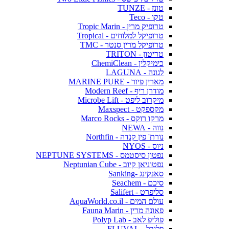
טונז - TUNZE
טקו - Teco
טרופיק מרין - Tropic Marin
טרופיקל למלוחים - Tropical
טרופיקל מרין סנטר - TMC
טריטון - TRITON
כימיקלין - ChemiClean
לגונה - LAGUNA
מארין פיור - MARINE PURE
מודרן ריף - Modern Reef
מיקרוב ליפט - Microbe Lift
מקספקט - Maxspect
מרקו רוקס - Marco Rocks
נווה - NEWA
נורת' פין קנדה - Northfin
ניוס - NYOS
נפטון סיסטמס - NEPTUNE SYSTEMS
נפטוניאן קיוב - Neptunian Cube
סאנקינג -Sanking
סיכם - Seachem
סליפרט - Salifert
עולם המים - AquaWorld.co.il
פאונה מרין - Fauna Marin
פוליפ לאב - Polyp Lab
פלובל - FLUVAL