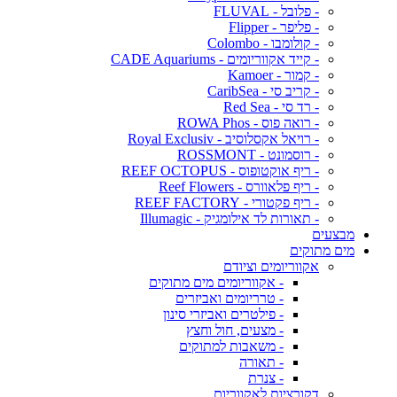
- פלובל - FLUVAL
- פליפר - Flipper
- קולומבו - Colombo
- קייד אקווריומים - CADE Aquariums
- קמור - Kamoer
- קריב סי - CaribSea
- רד סי - Red Sea
- רואה פוס - ROWA Phos
- רויאל אקסלוסיב - Royal Exclusiv
- רוסמונט - ROSSMONT
- ריף אוקטופוס - REEF OCTOPUS
- ריף פלאוורס - Reef Flowers
- ריף פקטורי - REEF FACTORY
- תאורות לד אילומגיק - Illumagic
מבצעים
מים מתוקים
אקווריומים וציודם
- אקווריומים מים מתוקים
- טרריומים ואביזרים
- פילטרים ואביזרי סינון
- מצעים, חול וחצץ
- משאבות למתוקים
- תאורה
- צנרת
דקורציות לאקווריום