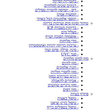
- בקטריות לסייקל
- דבקים שונים למלוחים
- דיפ - תמיסה להסרת טפילים
- חומצות אמינו
- תוספי אלמנטים הכל באחד
טיהור וסינון מים וערכות בדיקה
- בדיקות מעבדה ICP
- מצליל מים
- אוסמוזה הפוכה ושרף
- מדי מליחות
- ערכות בדיקה ידניות ואוטומטיות
- סינון, פרלון, פחם ועוד
- סנני UVC
מזון למים מלוחים
- מזון לדגים
- הזנת אלמוגים
- מזון לחסרי חוליות
- דגים בעייתים במזון
- אביזרים להאכלה
- מזון גרגרים שוקעים
- מזון דפים
פתרון בעיות
- טיפול באצות
- טיפול בדינו וציאנו
- טיפול בטפילים בריף