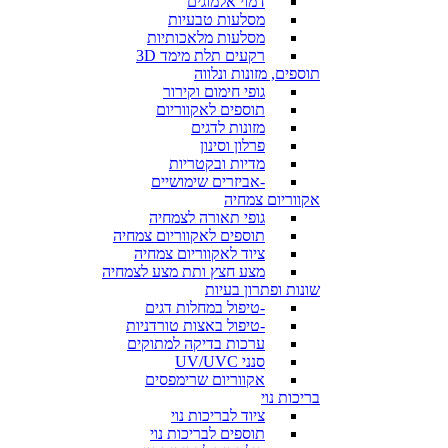
דמוי אלמוגים
מסלעות טבעיות
מסלעות מלאכותיות
רקעים תלת מימד 3D
תוספים, מזונות ונלווה
גופי חימום וקירור
תוספים לאקווריום
מזונות לדגים
פרלון וסינון
מדיות ובקטריות
-אביזרים שימושיים
אקווריום צמחיה
גופי תאורה לצמחיה
תוספים לאקווריום צמחיה
ציוד לאקווריום צמחיה
מצע חצץ ותת מצע לצמחיה
שונות ופתרון בעיות
-טיפול במחלות דגים
-טיפול באצות טורדניות
ערכות בדיקה למתוקים
סנני UV/UVC
אקווריום שרימפסים
בריכות נוי
ציוד לבריכות נוי
תוספים לבריכות נוי