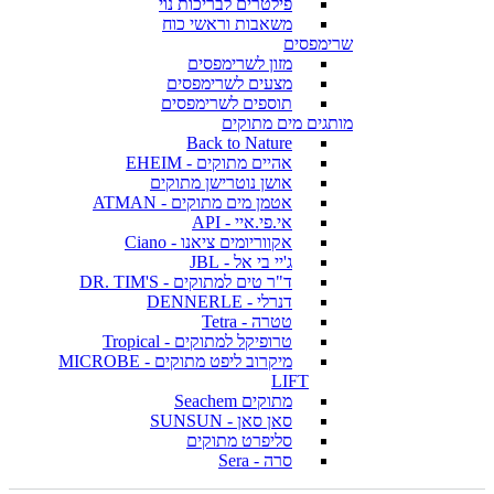
פילטרים לבריכות נוי
משאבות וראשי כוח
שרימפסים
מזון לשרימפסים
מצעים לשרימפסים
תוספים לשרימפסים
מותגים מים מתוקים
Back to Nature
אהיים מתוקים - EHEIM
אושן נוטרישן מתוקים
אטמן מים מתוקים - ATMAN
אי.פי.איי - API
אקווריומים ציאנו - Ciano
ג'יי בי אל - JBL
ד"ר טים למתוקים - DR. TIM'S
דנרלי - DENNERLE
טטרה - Tetra
טרופיקל למתוקים - Tropical
מיקרוב ליפט מתוקים - MICROBE
LIFT
מתוקים Seachem
סאן סאן - SUNSUN
סליפרט מתוקים
סרה - Sera