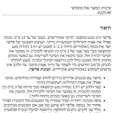
זמינות: המוצר אזל מהמלאי
₪225.00
תיאור
פליפר הינו מגנט מהפכני לניקוי אקווריומים בעובי של עד 12 מ"מ. מנקה
אפילו את אצות הקרולינה העקשניות ביותר. העיצוב הפטנטי של פליפר
יוצר את מנקה האקווריום היחיד 2 ב -1 למגנט יש רק 3 נקודות מגע
וכתוצאה מכך נוצר פער של 3 מ"מ בין המנקה לזכוכית. זה ממזער את
הסיכוי לכידת חול, ובכך מקטין את הסיכוי לשריטות, גם כאשר מנקים
מתחת לחול! המגנט כולל להב נירוסטה למיכלי זכוכית. מוצע להחליף
להבים כל 3-6 חודשים כדי לשמור על גירוד אצות מיטבי. צד הלהב אינו
מתאים לשימוש באקווריומים אקריליים.
תכונות פליפר:
מיוצר עם מגנטים אדירים נדירים לחוזק ועמידות מדהימים. מנקה
אפילו את אצות הקרולינה העקשניות ביותר.
בצד הלהב יש רק 3 נקודות מגע וכתוצאה מכך מרווח של 3 מ"מ בין
המנקה לזכוכית. זה ממזער את הסיכוי ללכידת חול, ומקטין את
הסיכוי לשריטות, גם כאשר מנקים מתחת לחול !.
ציפה מכוונת ייחודית תמיד שומרת על המגנטים מול הזכוכית לצורך
אחזור קל. בנוסף, פליפר לא שוקע כמו אבן אם המגנטים מנותקים.
כולל שני להבים ניתנים להחלפה: נירוסטה למיכלי זכוכית ופלסטיק