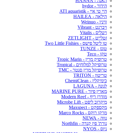
האנה - HANNA
הידור - hydor
היי טי איי - ATI aquaristik
הילאה - HAILEA
וויניו - Weinuo
ויברנט - Vibrant
ויטליס - Vitalis
זטלייט - ZETLIGHT
טו ליטל פישס - Two Little Fishies
טונז - TUNZE
טקו - Teco
טרופיק מרין - Tropic Marin
טרופיקל למלוחים - Tropical
טרופיקל מרין סנטר - TMC
טריטון - TRITON
כימיקלין - ChemiClean
לגונה - LAGUNA
מארין פיור - MARINE PURE
מודרן ריף - Modern Reef
מיקרוב ליפט - Microbe Lift
מקספקט - Maxspect
מרקו רוקס - Marco Rocks
נווה - NEWA
נורת' פין קנדה - Northfin
ניוס - NYOS