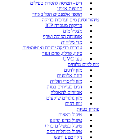
דיפ - תמיסה להסרת טפילים
חומצות אמינו
תוספי אלמנטים הכל באחד
טיהור וסינון מים וערכות בדיקה
בדיקות מעבדה ICP
מצליל מים
אוסמוזה הפוכה ושרף
מדי מליחות
ערכות בדיקה ידניות ואוטומטיות
סינון, פרלון, פחם ועוד
סנני UVC
מזון למים מלוחים
מזון לדגים
הזנת אלמוגים
מזון לחסרי חוליות
דגים בעייתים במזון
אביזרים להאכלה
מזון גרגרים שוקעים
מזון דפים
פתרון בעיות
טיפול באצות
טיפול בדינו וציאנו
טיפול בטפילים בריף
טיפול במחלות דגים
ניקוי מצע ורפש