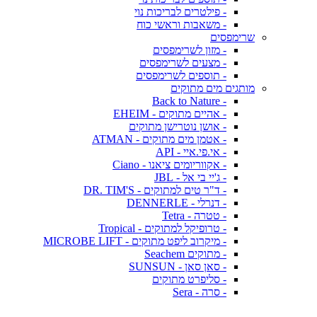
- פילטרים לבריכות נוי
- משאבות וראשי כוח
שרימפסים
- מזון לשרימפסים
- מצעים לשרימפסים
- תוספים לשרימפסים
מותגים מים מתוקים
- Back to Nature
- אהיים מתוקים - EHEIM
- אושן נוטרישן מתוקים
- אטמן מים מתוקים - ATMAN
- אי.פי.איי - API
- אקווריומים ציאנו - Ciano
- ג'יי בי אל - JBL
- ד"ר טים למתוקים - DR. TIM'S
- דנרלי - DENNERLE
- טטרה - Tetra
- טרופיקל למתוקים - Tropical
- מיקרוב ליפט מתוקים - MICROBE LIFT
- מתוקים Seachem
- סאן סאן - SUNSUN
- סליפרט מתוקים
- סרה - Sera