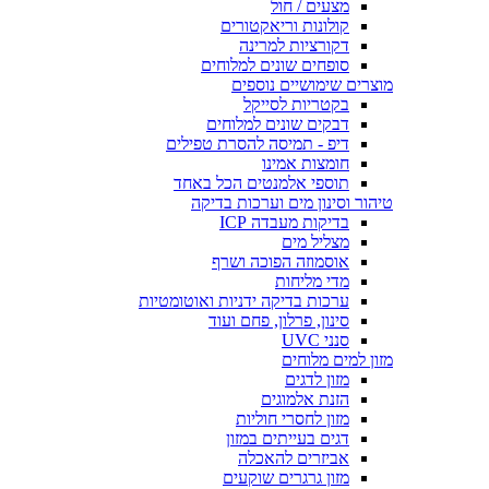
מצעים / חול
קולונות וריאקטורים
דקורציות למרינה
סופחים שונים למלוחים
מוצרים שימושיים נוספים
בקטריות לסייקל
דבקים שונים למלוחים
דיפ - תמיסה להסרת טפילים
חומצות אמינו
תוספי אלמנטים הכל באחד
טיהור וסינון מים וערכות בדיקה
בדיקות מעבדה ICP
מצליל מים
אוסמוזה הפוכה ושרף
מדי מליחות
ערכות בדיקה ידניות ואוטומטיות
סינון, פרלון, פחם ועוד
סנני UVC
מזון למים מלוחים
מזון לדגים
הזנת אלמוגים
מזון לחסרי חוליות
דגים בעייתים במזון
אביזרים להאכלה
מזון גרגרים שוקעים