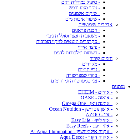
- טיפול במחלות דגים
- ניקוי מצע ורפש
- שיקום אלמוגים
- שיפור איכות מים
אביזרים שימושיים
- הכנת פראגים
- משאבות חמצן וסוללות גיבוי
- סקרפרים ומגנטים לניקוי הזכוכית
- פיצוי אידוי
- רשתות ומלכודות לדגים
חימום קירור
- מקררים
- גופי חימום
- בקרי טמפרטורה
- צגי טמפרטורה ומדחומים
מותגים
- אהיים - EHEIM
- אואזה - OASE
- אומגה וואן - Omega One
- אושן נוטרישן - Ocean Nutrition
- אזו - AZOO
- איזי לייף - Easy Life
- איזי ריפס - Easy Reefs
- אקווה אילומינשיין - AI Aqua Illumination
- אקווה דקור - Aqua Decor