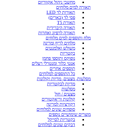
מחשבי ניהול אקווריום
תאורה למים מלוחים
תאורות לד LED
פסי לד (בארים)
תאורת T5
תאורה היברידית
תאורה לרפיוג ואחרות
מלח ותוספים למים מלוחים
מלחים לריף ומרינה
משולש ואלמנטים
בקטריות
נופוקס ותוספי פחמן
אנטי כלור ומנטרלי רעלים
תוספים אחרים
כל התוספים למלוחים
מסלעות, מצעים, מדיות וקולונות
מדיות לבקטריות
מסלעות
מצעים / חול
קולונות וריאקטורים
דקורציות למרינה
סופחים שונים למלוחים
מוצרים שימושיים נוספים
בקטריות לסייקל
דבקים שונים למלוחים