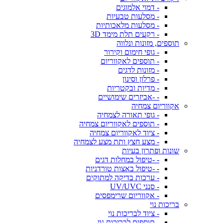
- דמוי אלמוגים
- מסלעות טבעיות
- מסלעות מלאכותיות
- רקעים תלת מימד 3D
תוספים, מזונות ונלווה
- גופי חימום וקירור
- תוספים לאקווריום
- מזונות לדגים
- פרלון וסינון
- מדיות ובקטריות
- -אביזרים שימושיים
אקווריום צמחיה
- גופי תאורה לצמחיה
- תוספים לאקווריום צמחיה
- ציוד לאקווריום צמחיה
- מצע חצץ ותת מצע לצמחיה
שונות ופתרון בעיות
- -טיפול במחלות דגים
- -טיפול באצות טורדניות
- ערכות בדיקה למתוקים
- סנני UV/UVC
- אקווריום שרימפסים
בריכות נוי
- ציוד לבריכות נוי
- תוספים לבריכות נוי