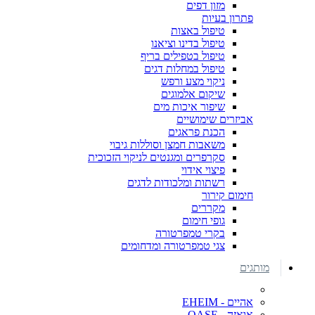
מזון דפים
פתרון בעיות
טיפול באצות
טיפול בדינו וציאנו
טיפול בטפילים בריף
טיפול במחלות דגים
ניקוי מצע ורפש
שיקום אלמוגים
שיפור איכות מים
אביזרים שימושיים
הכנת פראגים
משאבות חמצן וסוללות גיבוי
סקרפרים ומגנטים לניקוי הזכוכית
פיצוי אידוי
רשתות ומלכודות לדגים
חימום קירור
מקררים
גופי חימום
בקרי טמפרטורה
צגי טמפרטורה ומדחומים
מותגים
אהיים - EHEIM
אואזה - OASE