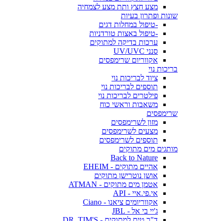
מצע חצץ ותת מצע לצמחיה
שונות ופתרון בעיות
-טיפול במחלות דגים
-טיפול באצות טורדניות
ערכות בדיקה למתוקים
סנני UV/UVC
אקווריום שרימפסים
בריכות נוי
ציוד לבריכות נוי
תוספים לבריכות נוי
פילטרים לבריכות נוי
משאבות וראשי כוח
שרימפסים
מזון לשרימפסים
מצעים לשרימפסים
תוספים לשרימפסים
מותגים מים מתוקים
Back to Nature
אהיים מתוקים - EHEIM
אושן נוטרישן מתוקים
אטמן מים מתוקים - ATMAN
אי.פי.איי - API
אקווריומים ציאנו - Ciano
ג'יי בי אל - JBL
ד"ר טים למתוקים - DR. TIM'S