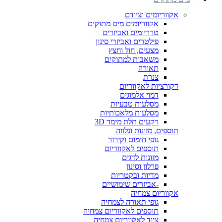
אקווריומים וציודם
אקווריומים מים מתוקים
טרריומים ואביזרים
פילטרים ואביזרי סינון
מצעים, חול וחצץ
משאבות למתוקים
תאורה
צנרת
דקורציות לאקווריום
דמוי אלמוגים
מסלעות טבעיות
מסלעות מלאכותיות
רקעים תלת מימד 3D
תוספים, מזונות ונלווה
גופי חימום וקירור
תוספים לאקווריום
מזונות לדגים
פרלון וסינון
מדיות ובקטריות
-אביזרים שימושיים
אקווריום צמחיה
גופי תאורה לצמחיה
תוספים לאקווריום צמחיה
ציוד לאקווריום צמחיה