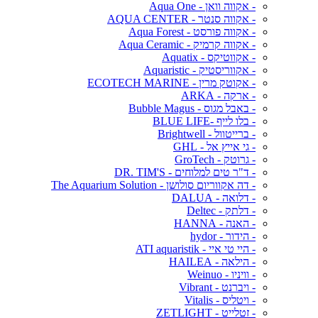
- אקווה וואן - Aqua One
- אקווה סנטר - AQUA CENTER
- אקווה פורסט - Aqua Forest
- אקווה קרמיק - Aqua Ceramic
- אקווטיקס - Aquatix
- אקווריסטיק - Aquaristic
- אקוטק מרין - ECOTECH MARINE
- ארקה - ARKA
- באבל מגוס - Bubble Magus
- בלו לייף -BLUE LIFE
- ברייטוול - Brightwell
- גי אייץ אל - GHL
- גרוטק - GroTech
- ד"ר טים למלוחים - DR. TIM'S
- דה אקווריום סולושן - The Aquarium Solution
- דלואה - DALUA
- דלתק - Deltec
- האנה - HANNA
- הידור - hydor
- היי טי איי - ATI aquaristik
- הילאה - HAILEA
- וויניו - Weinuo
- ויברנט - Vibrant
- ויטליס - Vitalis
- זטלייט - ZETLIGHT