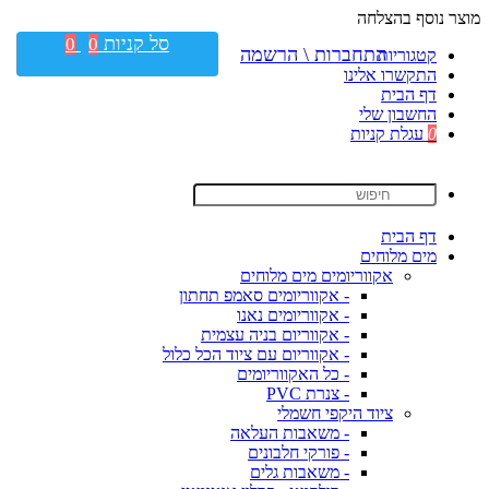
מוצר נוסף בהצלחה
סל קניות
0
0
התחברות \ הרשמה
קטגוריות
התקשרו אלינו
דף הבית
החשבון שלי
0
עגלת קניות
דף הבית
מים מלוחים
אקווריומים מים מלוחים
- אקווריומים סאמפ תחתון
- אקווריומים נאנו
- אקווריום בניה עצמית
- אקווריום עם ציוד הכל כלול
- כל האקווריומים
- צנרת PVC
ציוד היקפי חשמלי
- משאבות העלאה
- פורקי חלבונים
- משאבות גלים