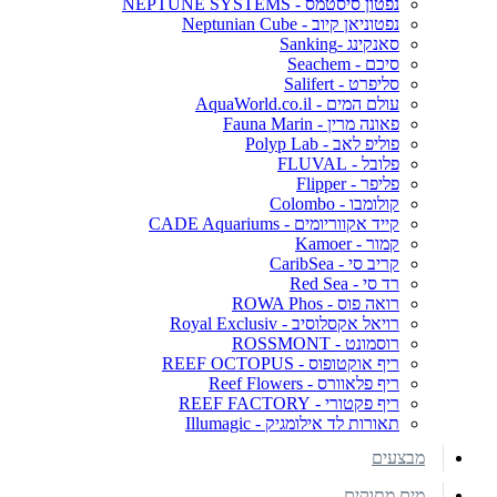
נפטון סיסטמס - NEPTUNE SYSTEMS
נפטוניאן קיוב - Neptunian Cube
סאנקינג -Sanking
סיכם - Seachem
סליפרט - Salifert
עולם המים - AquaWorld.co.il
פאונה מרין - Fauna Marin
פוליפ לאב - Polyp Lab
פלובל - FLUVAL
פליפר - Flipper
קולומבו - Colombo
קייד אקווריומים - CADE Aquariums
קמור - Kamoer
קריב סי - CaribSea
רד סי - Red Sea
רואה פוס - ROWA Phos
רויאל אקסלוסיב - Royal Exclusiv
רוסמונט - ROSSMONT
ריף אוקטופוס - REEF OCTOPUS
ריף פלאוורס - Reef Flowers
ריף פקטורי - REEF FACTORY
תאורות לד אילומגיק - Illumagic
מבצעים
מים מתוקים