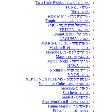
- טו ליטל פישס - Two Little Fishies
- טונז - TUNZE
- טקו - Teco
- טרופיק מרין - Tropic Marin
- טרופיקל למלוחים - Tropical
- טרופיקל מרין סנטר - TMC
- טריטון - TRITON
- כימיקלין - ChemiClean
- לגונה - LAGUNA
- מארין פיור - MARINE PURE
- מודרן ריף - Modern Reef
- מיקרוב ליפט - Microbe Lift
- מקספקט - Maxspect
- מרקו רוקס - Marco Rocks
- נווה - NEWA
- נורת' פין קנדה - Northfin
- ניוס - NYOS
- נפטון סיסטמס - NEPTUNE SYSTEMS
- נפטוניאן קיוב - Neptunian Cube
- סאנקינג -Sanking
- סיכם - Seachem
- סליפרט - Salifert
- עולם המים - AquaWorld.co.il
- פאונה מרין - Fauna Marin
- פוליפ לאב - Polyp Lab