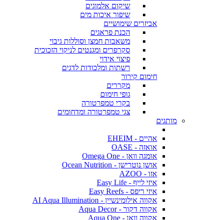
שיקום אלמוגים
שיפור איכות מים
אביזרים שימושיים
הכנת פראגים
משאבות חמצן וסוללות גיבוי
סקרפרים ומגנטים לניקוי הזכוכית
פיצוי אידוי
רשתות ומלכודות לדגים
חימום קירור
מקררים
גופי חימום
בקרי טמפרטורה
צגי טמפרטורה ומדחומים
מותגים
אהיים - EHEIM
אואזה - OASE
אומגה וואן - Omega One
אושן נוטרישן - Ocean Nutrition
אזו - AZOO
איזי לייף - Easy Life
איזי ריפס - Easy Reefs
אקווה אילומינשיין - AI Aqua Illumination
אקווה דקור - Aqua Decor
אקווה וואן - Aqua One