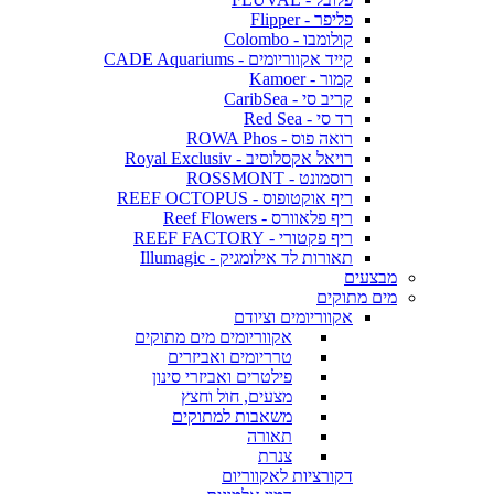
פליפר - Flipper
קולומבו - Colombo
קייד אקווריומים - CADE Aquariums
קמור - Kamoer
קריב סי - CaribSea
רד סי - Red Sea
רואה פוס - ROWA Phos
רויאל אקסלוסיב - Royal Exclusiv
רוסמונט - ROSSMONT
ריף אוקטופוס - REEF OCTOPUS
ריף פלאוורס - Reef Flowers
ריף פקטורי - REEF FACTORY
תאורות לד אילומגיק - Illumagic
מבצעים
מים מתוקים
אקווריומים וציודם
אקווריומים מים מתוקים
טרריומים ואביזרים
פילטרים ואביזרי סינון
מצעים, חול וחצץ
משאבות למתוקים
תאורה
צנרת
דקורציות לאקווריום