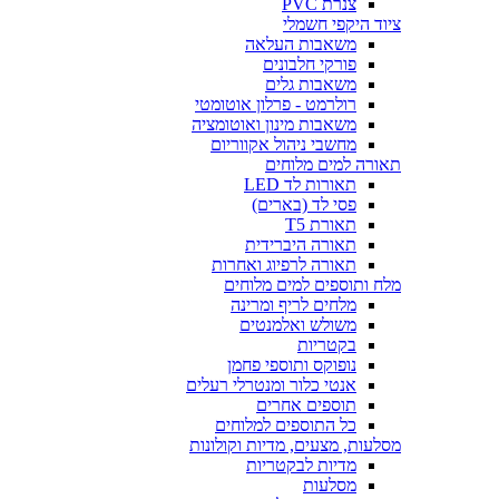
צנרת PVC
ציוד היקפי חשמלי
משאבות העלאה
פורקי חלבונים
משאבות גלים
רולרמט - פרלון אוטומטי
משאבות מינון ואוטומציה
מחשבי ניהול אקווריום
תאורה למים מלוחים
תאורות לד LED
פסי לד (בארים)
תאורת T5
תאורה היברידית
תאורה לרפיוג ואחרות
מלח ותוספים למים מלוחים
מלחים לריף ומרינה
משולש ואלמנטים
בקטריות
נופוקס ותוספי פחמן
אנטי כלור ומנטרלי רעלים
תוספים אחרים
כל התוספים למלוחים
מסלעות, מצעים, מדיות וקולונות
מדיות לבקטריות
מסלעות