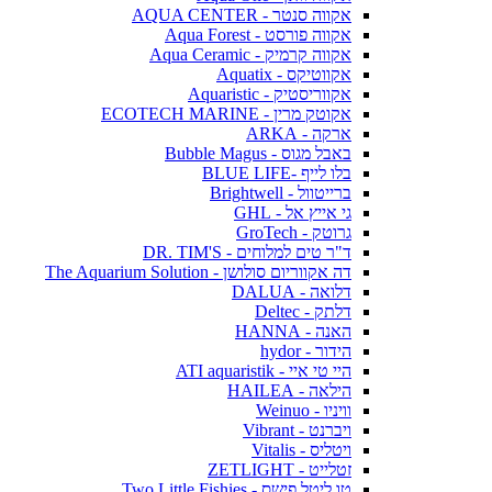
אקווה סנטר - AQUA CENTER
אקווה פורסט - Aqua Forest
אקווה קרמיק - Aqua Ceramic
אקווטיקס - Aquatix
אקווריסטיק - Aquaristic
אקוטק מרין - ECOTECH MARINE
ארקה - ARKA
באבל מגוס - Bubble Magus
בלו לייף -BLUE LIFE
ברייטוול - Brightwell
גי אייץ אל - GHL
גרוטק - GroTech
ד"ר טים למלוחים - DR. TIM'S
דה אקווריום סולושן - The Aquarium Solution
דלואה - DALUA
דלתק - Deltec
האנה - HANNA
הידור - hydor
היי טי איי - ATI aquaristik
הילאה - HAILEA
וויניו - Weinuo
ויברנט - Vibrant
ויטליס - Vitalis
זטלייט - ZETLIGHT
טו ליטל פישס - Two Little Fishies