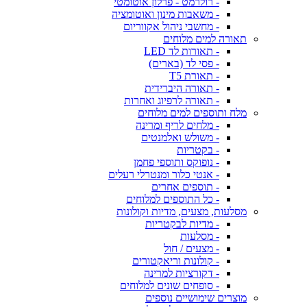
- רולרמט - פרלון אוטומטי
- משאבות מינון ואוטומציה
- מחשבי ניהול אקווריום
תאורה למים מלוחים
- תאורות לד LED
- פסי לד (בארים)
- תאורת T5
- תאורה היברידית
- תאורה לרפיוג ואחרות
מלח ותוספים למים מלוחים
- מלחים לריף ומרינה
- משולש ואלמנטים
- בקטריות
- נופוקס ותוספי פחמן
- אנטי כלור ומנטרלי רעלים
- תוספים אחרים
- כל התוספים למלוחים
מסלעות, מצעים, מדיות וקולונות
- מדיות לבקטריות
- מסלעות
- מצעים / חול
- קולונות וריאקטורים
- דקורציות למרינה
- סופחים שונים למלוחים
מוצרים שימושיים נוספים