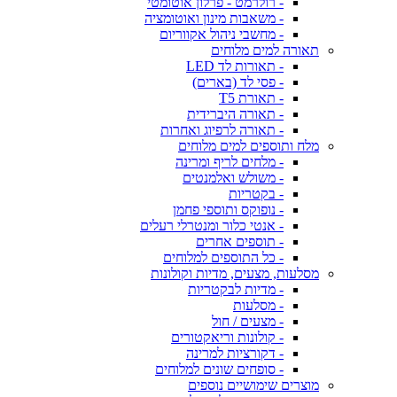
- רולרמט - פרלון אוטומטי
- משאבות מינון ואוטומציה
- מחשבי ניהול אקווריום
תאורה למים מלוחים
- תאורות לד LED
- פסי לד (בארים)
- תאורת T5
- תאורה היברידית
- תאורה לרפיוג ואחרות
מלח ותוספים למים מלוחים
- מלחים לריף ומרינה
- משולש ואלמנטים
- בקטריות
- נופוקס ותוספי פחמן
- אנטי כלור ומנטרלי רעלים
- תוספים אחרים
- כל התוספים למלוחים
מסלעות, מצעים, מדיות וקולונות
- מדיות לבקטריות
- מסלעות
- מצעים / חול
- קולונות וריאקטורים
- דקורציות למרינה
- סופחים שונים למלוחים
מוצרים שימושיים נוספים