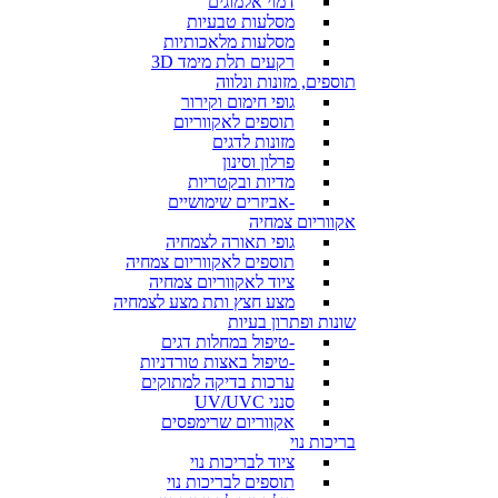
דמוי אלמוגים
מסלעות טבעיות
מסלעות מלאכותיות
רקעים תלת מימד 3D
תוספים, מזונות ונלווה
גופי חימום וקירור
תוספים לאקווריום
מזונות לדגים
פרלון וסינון
מדיות ובקטריות
-אביזרים שימושיים
אקווריום צמחיה
גופי תאורה לצמחיה
תוספים לאקווריום צמחיה
ציוד לאקווריום צמחיה
מצע חצץ ותת מצע לצמחיה
שונות ופתרון בעיות
-טיפול במחלות דגים
-טיפול באצות טורדניות
ערכות בדיקה למתוקים
סנני UV/UVC
אקווריום שרימפסים
בריכות נוי
ציוד לבריכות נוי
תוספים לבריכות נוי