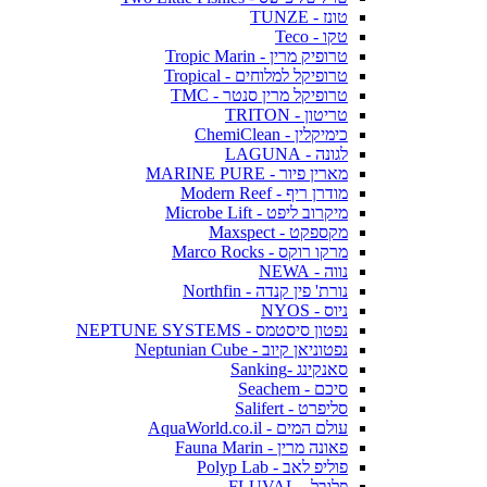
טונז - TUNZE
טקו - Teco
טרופיק מרין - Tropic Marin
טרופיקל למלוחים - Tropical
טרופיקל מרין סנטר - TMC
טריטון - TRITON
כימיקלין - ChemiClean
לגונה - LAGUNA
מארין פיור - MARINE PURE
מודרן ריף - Modern Reef
מיקרוב ליפט - Microbe Lift
מקספקט - Maxspect
מרקו רוקס - Marco Rocks
נווה - NEWA
נורת' פין קנדה - Northfin
ניוס - NYOS
נפטון סיסטמס - NEPTUNE SYSTEMS
נפטוניאן קיוב - Neptunian Cube
סאנקינג -Sanking
סיכם - Seachem
סליפרט - Salifert
עולם המים - AquaWorld.co.il
פאונה מרין - Fauna Marin
פוליפ לאב - Polyp Lab
פלובל - FLUVAL