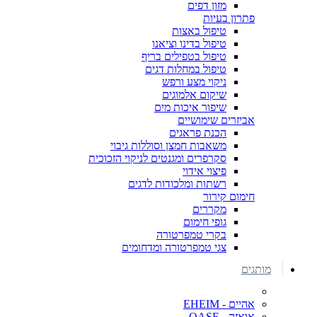
מזון דפים
פתרון בעיות
טיפול באצות
טיפול בדינו וציאנו
טיפול בטפילים בריף
טיפול במחלות דגים
ניקוי מצע ורפש
שיקום אלמוגים
שיפור איכות מים
אביזרים שימושיים
הכנת פראגים
משאבות חמצן וסוללות גיבוי
סקרפרים ומגנטים לניקוי הזכוכית
פיצוי אידוי
רשתות ומלכודות לדגים
חימום קירור
מקררים
גופי חימום
בקרי טמפרטורה
צגי טמפרטורה ומדחומים
מותגים
אהיים - EHEIM
אואזה - OASE