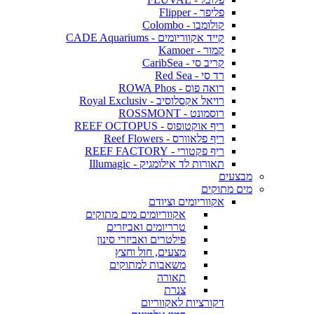
פליפר - Flipper
קולומבו - Colombo
קייד אקווריומים - CADE Aquariums
קמור - Kamoer
קריב סי - CaribSea
רד סי - Red Sea
רואה פוס - ROWA Phos
רויאל אקסלוסיב - Royal Exclusiv
רוסמונט - ROSSMONT
ריף אוקטופוס - REEF OCTOPUS
ריף פלאוורס - Reef Flowers
ריף פקטורי - REEF FACTORY
תאורות לד אילומגיק - Illumagic
מבצעים
מים מתוקים
אקווריומים וציודם
אקווריומים מים מתוקים
טרריומים ואביזרים
פילטרים ואביזרי סינון
מצעים, חול וחצץ
משאבות למתוקים
תאורה
צנרת
דקורציות לאקווריום