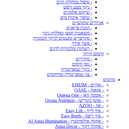
- טיפול במחלות דגים
- ניקוי מצע ורפש
- שיקום אלמוגים
- שיפור איכות מים
אביזרים שימושיים
- הכנת פראגים
- משאבות חמצן וסוללות גיבוי
- סקרפרים ומגנטים לניקוי הזכוכית
- פיצוי אידוי
- רשתות ומלכודות לדגים
חימום קירור
- מקררים
- גופי חימום
- בקרי טמפרטורה
- צגי טמפרטורה ומדחומים
מותגים
- אהיים - EHEIM
- אואזה - OASE
- אומגה וואן - Omega One
- אושן נוטרישן - Ocean Nutrition
- אזו - AZOO
- איזי לייף - Easy Life
- איזי ריפס - Easy Reefs
- אקווה אילומינשיין - AI Aqua Illumination
- אקווה דקור - Aqua Decor