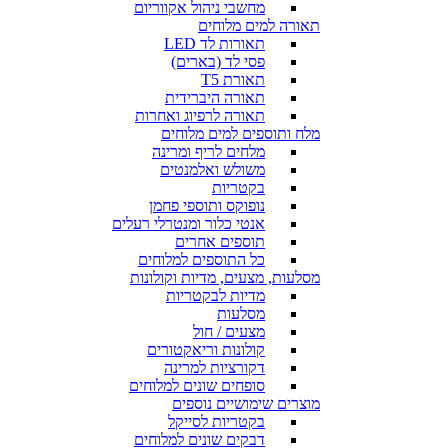
מחשבי ניהול אקווריום
תאורה למים מלוחים
תאורות לד LED
פסי לד (בארים)
תאורת T5
תאורה היברידית
תאורה לרפיוג ואחרות
מלח ותוספים למים מלוחים
מלחים לריף ומרינה
משולש ואלמנטים
בקטריות
נופוקס ותוספי פחמן
אנטי כלור ומנטרלי רעלים
תוספים אחרים
כל התוספים למלוחים
מסלעות, מצעים, מדיות וקולונות
מדיות לבקטריות
מסלעות
מצעים / חול
קולונות וריאקטורים
דקורציות למרינה
סופחים שונים למלוחים
מוצרים שימושיים נוספים
בקטריות לסייקל
דבקים שונים למלוחים