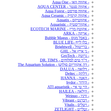
- אקווה וואן - Aqua One
- אקווה סנטר - AQUA CENTER
- אקווה פורסט - Aqua Forest
- אקווה קרמיק - Aqua Ceramic
- אקווטיקס - Aquatix
- אקווריסטיק - Aquaristic
- אקוטק מרין - ECOTECH MARINE
- ארקה - ARKA
- באבל מגוס - Bubble Magus
- בלו לייף -BLUE LIFE
- ברייטוול - Brightwell
- גי אייץ אל - GHL
- גרוטק - GroTech
- ד"ר טים למלוחים - DR. TIM'S
- דה אקווריום סולושן - The Aquarium Solution
- דלואה - DALUA
- דלתק - Deltec
- האנה - HANNA
- הידור - hydor
- היי טי איי - ATI aquaristik
- הילאה - HAILEA
- וויניו - Weinuo
- ויברנט - Vibrant
- ויטליס - Vitalis
- זטלייט - ZETLIGHT