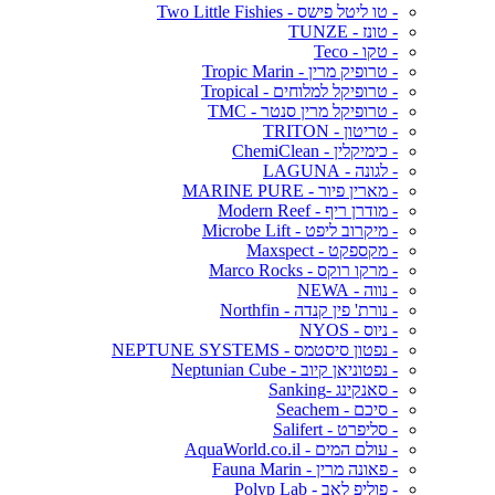
- טו ליטל פישס - Two Little Fishies
- טונז - TUNZE
- טקו - Teco
- טרופיק מרין - Tropic Marin
- טרופיקל למלוחים - Tropical
- טרופיקל מרין סנטר - TMC
- טריטון - TRITON
- כימיקלין - ChemiClean
- לגונה - LAGUNA
- מארין פיור - MARINE PURE
- מודרן ריף - Modern Reef
- מיקרוב ליפט - Microbe Lift
- מקספקט - Maxspect
- מרקו רוקס - Marco Rocks
- נווה - NEWA
- נורת' פין קנדה - Northfin
- ניוס - NYOS
- נפטון סיסטמס - NEPTUNE SYSTEMS
- נפטוניאן קיוב - Neptunian Cube
- סאנקינג -Sanking
- סיכם - Seachem
- סליפרט - Salifert
- עולם המים - AquaWorld.co.il
- פאונה מרין - Fauna Marin
- פוליפ לאב - Polyp Lab