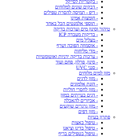
- בקטריות לסייקל
- דבקים שונים למלוחים
- דיפ - תמיסה להסרת טפילים
- חומצות אמינו
- תוספי אלמנטים הכל באחד
טיהור וסינון מים וערכות בדיקה
- בדיקות מעבדה ICP
- מצליל מים
- אוסמוזה הפוכה ושרף
- מדי מליחות
- ערכות בדיקה ידניות ואוטומטיות
- סינון, פרלון, פחם ועוד
- סנני UVC
מזון למים מלוחים
- מזון לדגים
- הזנת אלמוגים
- מזון לחסרי חוליות
- דגים בעייתים במזון
- אביזרים להאכלה
- מזון גרגרים שוקעים
- מזון דפים
פתרון בעיות
- טיפול באצות
- טיפול בדינו וציאנו
- טיפול בטפילים בריף