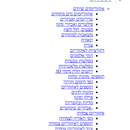
אקווריומים וציודם
אקווריומים מים מתוקים
טרריומים ואביזרים
פילטרים ואביזרי סינון
מצעים, חול וחצץ
משאבות למתוקים
תאורה
צנרת
דקורציות לאקווריום
דמוי אלמוגים
מסלעות טבעיות
מסלעות מלאכותיות
רקעים תלת מימד 3D
תוספים, מזונות ונלווה
גופי חימום וקירור
תוספים לאקווריום
מזונות לדגים
פרלון וסינון
מדיות ובקטריות
-אביזרים שימושיים
אקווריום צמחיה
גופי תאורה לצמחיה
תוספים לאקווריום צמחיה
ציוד לאקווריום צמחיה