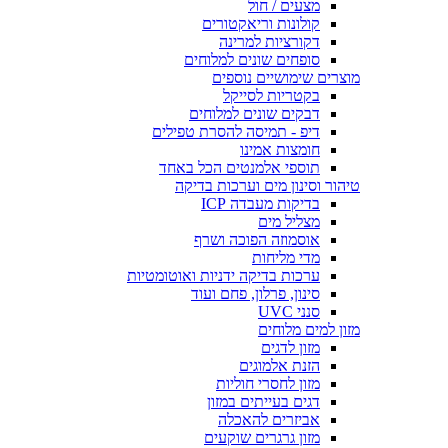
מצעים / חול
קולונות וריאקטורים
דקורציות למרינה
סופחים שונים למלוחים
מוצרים שימושיים נוספים
בקטריות לסייקל
דבקים שונים למלוחים
דיפ - תמיסה להסרת טפילים
חומצות אמינו
תוספי אלמנטים הכל באחד
טיהור וסינון מים וערכות בדיקה
בדיקות מעבדה ICP
מצליל מים
אוסמוזה הפוכה ושרף
מדי מליחות
ערכות בדיקה ידניות ואוטומטיות
סינון, פרלון, פחם ועוד
סנני UVC
מזון למים מלוחים
מזון לדגים
הזנת אלמוגים
מזון לחסרי חוליות
דגים בעייתים במזון
אביזרים להאכלה
מזון גרגרים שוקעים