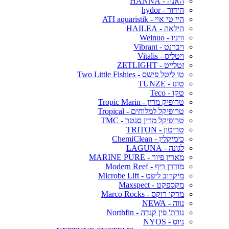
האנה - HANNA
הידור - hydor
היי טי איי - ATI aquaristik
הילאה - HAILEA
וויניו - Weinuo
ויברנט - Vibrant
ויטליס - Vitalis
זטלייט - ZETLIGHT
טו ליטל פישס - Two Little Fishies
טונז - TUNZE
טקו - Teco
טרופיק מרין - Tropic Marin
טרופיקל למלוחים - Tropical
טרופיקל מרין סנטר - TMC
טריטון - TRITON
כימיקלין - ChemiClean
לגונה - LAGUNA
מארין פיור - MARINE PURE
מודרן ריף - Modern Reef
מיקרוב ליפט - Microbe Lift
מקספקט - Maxspect
מרקו רוקס - Marco Rocks
נווה - NEWA
נורת' פין קנדה - Northfin
ניוס - NYOS