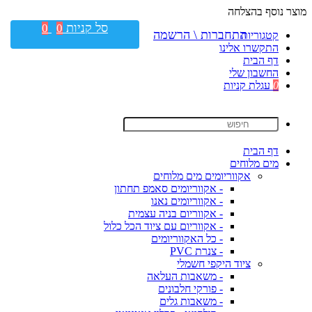
מוצר נוסף בהצלחה
סל קניות
0
0
התחברות \ הרשמה
קטגוריות
התקשרו אלינו
דף הבית
החשבון שלי
0
עגלת קניות
דף הבית
מים מלוחים
אקווריומים מים מלוחים
- אקווריומים סאמפ תחתון
- אקווריומים נאנו
- אקווריום בניה עצמית
- אקווריום עם ציוד הכל כלול
- כל האקווריומים
- צנרת PVC
ציוד היקפי חשמלי
- משאבות העלאה
- פורקי חלבונים
- משאבות גלים