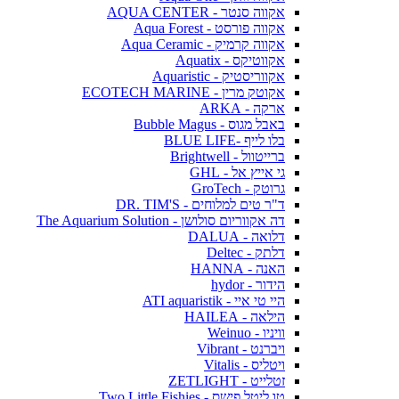
אקווה סנטר - AQUA CENTER
אקווה פורסט - Aqua Forest
אקווה קרמיק - Aqua Ceramic
אקווטיקס - Aquatix
אקווריסטיק - Aquaristic
אקוטק מרין - ECOTECH MARINE
ארקה - ARKA
באבל מגוס - Bubble Magus
בלו לייף -BLUE LIFE
ברייטוול - Brightwell
גי אייץ אל - GHL
גרוטק - GroTech
ד"ר טים למלוחים - DR. TIM'S
דה אקווריום סולושן - The Aquarium Solution
דלואה - DALUA
דלתק - Deltec
האנה - HANNA
הידור - hydor
היי טי איי - ATI aquaristik
הילאה - HAILEA
וויניו - Weinuo
ויברנט - Vibrant
ויטליס - Vitalis
זטלייט - ZETLIGHT
טו ליטל פישס - Two Little Fishies