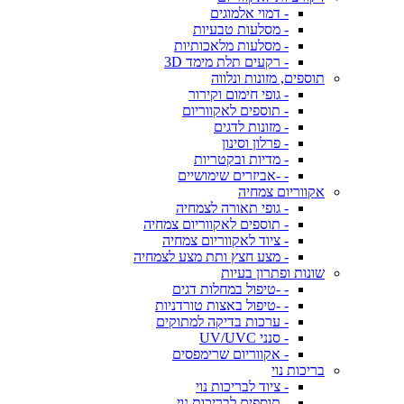
- דמוי אלמוגים
- מסלעות טבעיות
- מסלעות מלאכותיות
- רקעים תלת מימד 3D
תוספים, מזונות ונלווה
- גופי חימום וקירור
- תוספים לאקווריום
- מזונות לדגים
- פרלון וסינון
- מדיות ובקטריות
- -אביזרים שימושיים
אקווריום צמחיה
- גופי תאורה לצמחיה
- תוספים לאקווריום צמחיה
- ציוד לאקווריום צמחיה
- מצע חצץ ותת מצע לצמחיה
שונות ופתרון בעיות
- -טיפול במחלות דגים
- -טיפול באצות טורדניות
- ערכות בדיקה למתוקים
- סנני UV/UVC
- אקווריום שרימפסים
בריכות נוי
- ציוד לבריכות נוי
- תוספים לבריכות נוי