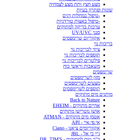
מצע חצץ ותת מצע לצמחיה
שונות ופתרון בעיות
-טיפול במחלות דגים
-טיפול באצות טורדניות
ערכות בדיקה למתוקים
סנני UV/UVC
אקווריום שרימפסים
בריכות נוי
ציוד לבריכות נוי
תוספים לבריכות נוי
פילטרים לבריכות נוי
משאבות וראשי כוח
שרימפסים
מזון לשרימפסים
מצעים לשרימפסים
תוספים לשרימפסים
מותגים מים מתוקים
Back to Nature
אהיים מתוקים - EHEIM
אושן נוטרישן מתוקים
אטמן מים מתוקים - ATMAN
אי.פי.איי - API
אקווריומים ציאנו - Ciano
ג'יי בי אל - JBL
ד"ר טים למתוקים - DR. TIM'S