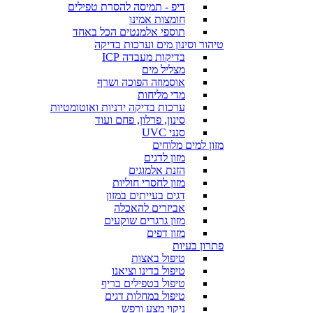
דיפ - תמיסה להסרת טפילים
חומצות אמינו
תוספי אלמנטים הכל באחד
טיהור וסינון מים וערכות בדיקה
בדיקות מעבדה ICP
מצליל מים
אוסמוזה הפוכה ושרף
מדי מליחות
ערכות בדיקה ידניות ואוטומטיות
סינון, פרלון, פחם ועוד
סנני UVC
מזון למים מלוחים
מזון לדגים
הזנת אלמוגים
מזון לחסרי חוליות
דגים בעייתים במזון
אביזרים להאכלה
מזון גרגרים שוקעים
מזון דפים
פתרון בעיות
טיפול באצות
טיפול בדינו וציאנו
טיפול בטפילים בריף
טיפול במחלות דגים
ניקוי מצע ורפש