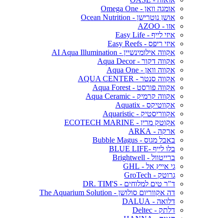
אומגה וואן - Omega One
אושן נוטרישן - Ocean Nutrition
אזו - AZOO
איזי לייף - Easy Life
איזי ריפס - Easy Reefs
אקווה אילומינשיין - AI Aqua Illumination
אקווה דקור - Aqua Decor
אקווה וואן - Aqua One
אקווה סנטר - AQUA CENTER
אקווה פורסט - Aqua Forest
אקווה קרמיק - Aqua Ceramic
אקווטיקס - Aquatix
אקווריסטיק - Aquaristic
אקוטק מרין - ECOTECH MARINE
ארקה - ARKA
באבל מגוס - Bubble Magus
בלו לייף -BLUE LIFE
ברייטוול - Brightwell
גי אייץ אל - GHL
גרוטק - GroTech
ד"ר טים למלוחים - DR. TIM'S
דה אקווריום סולושן - The Aquarium Solution
דלואה - DALUA
דלתק - Deltec