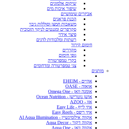
שיקום אלמוגים
שיפור איכות מים
אביזרים שימושיים
הכנת פראגים
משאבות חמצן וסוללות גיבוי
סקרפרים ומגנטים לניקוי הזכוכית
פיצוי אידוי
רשתות ומלכודות לדגים
חימום קירור
מקררים
גופי חימום
בקרי טמפרטורה
צגי טמפרטורה ומדחומים
מותגים
אהיים - EHEIM
אואזה - OASE
אומגה וואן - Omega One
אושן נוטרישן - Ocean Nutrition
אזו - AZOO
איזי לייף - Easy Life
איזי ריפס - Easy Reefs
אקווה אילומינשיין - AI Aqua Illumination
אקווה דקור - Aqua Decor
אקווה וואן - Aqua One