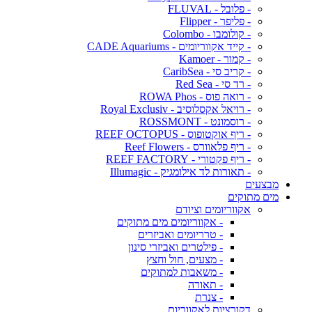
- פלובל - FLUVAL
- פליפר - Flipper
- קולומבו - Colombo
- קייד אקווריומים - CADE Aquariums
- קמור - Kamoer
- קריב סי - CaribSea
- רד סי - Red Sea
- רואה פוס - ROWA Phos
- רויאל אקסלוסיב - Royal Exclusiv
- רוסמונט - ROSSMONT
- ריף אוקטופוס - REEF OCTOPUS
- ריף פלאוורס - Reef Flowers
- ריף פקטורי - REEF FACTORY
- תאורות לד אילומגיק - Illumagic
מבצעים
מים מתוקים
אקווריומים וציודם
- אקווריומים מים מתוקים
- טרריומים ואביזרים
- פילטרים ואביזרי סינון
- מצעים, חול וחצץ
- משאבות למתוקים
- תאורה
- צנרת
דקורציות לאקווריום