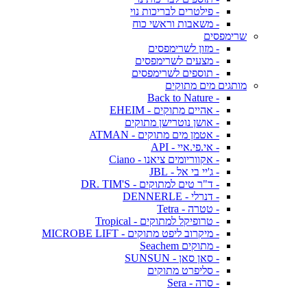
- פילטרים לבריכות נוי
- משאבות וראשי כוח
שרימפסים
- מזון לשרימפסים
- מצעים לשרימפסים
- תוספים לשרימפסים
מותגים מים מתוקים
- Back to Nature
- אהיים מתוקים - EHEIM
- אושן נוטרישן מתוקים
- אטמן מים מתוקים - ATMAN
- אי.פי.איי - API
- אקווריומים ציאנו - Ciano
- ג'יי בי אל - JBL
- ד"ר טים למתוקים - DR. TIM'S
- דנרלי - DENNERLE
- טטרה - Tetra
- טרופיקל למתוקים - Tropical
- מיקרוב ליפט מתוקים - MICROBE LIFT
- מתוקים Seachem
- סאן סאן - SUNSUN
- סליפרט מתוקים
- סרה - Sera