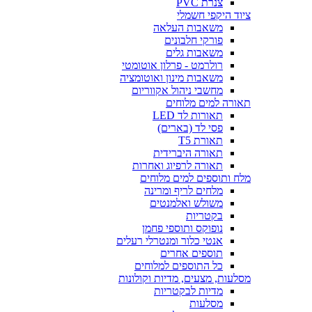
צנרת PVC
ציוד היקפי חשמלי
משאבות העלאה
פורקי חלבונים
משאבות גלים
רולרמט - פרלון אוטומטי
משאבות מינון ואוטומציה
מחשבי ניהול אקווריום
תאורה למים מלוחים
תאורות לד LED
פסי לד (בארים)
תאורת T5
תאורה היברידית
תאורה לרפיוג ואחרות
מלח ותוספים למים מלוחים
מלחים לריף ומרינה
משולש ואלמנטים
בקטריות
נופוקס ותוספי פחמן
אנטי כלור ומנטרלי רעלים
תוספים אחרים
כל התוספים למלוחים
מסלעות, מצעים, מדיות וקולונות
מדיות לבקטריות
מסלעות