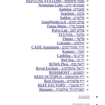
נפטון סיסטמס - NEPTUNE SYSTEMS
נפטוניאן קיוב - Neptunian Cube
סאנקינג -Sanking
סיכם - Seachem
סליפרט - Salifert
עולם המים - AquaWorld.co.il
פאונה מרין - Fauna Marin
פוליפ לאב - Polyp Lab
פלובל - FLUVAL
פליפר - Flipper
קולומבו - Colombo
קייד אקווריומים - CADE Aquariums
קמור - Kamoer
קריב סי - CaribSea
רד סי - Red Sea
רואה פוס - ROWA Phos
רויאל אקסלוסיב - Royal Exclusiv
רוסמונט - ROSSMONT
ריף אוקטופוס - REEF OCTOPUS
ריף פלאוורס - Reef Flowers
ריף פקטורי - REEF FACTORY
תאורות לד אילומגיק - Illumagic
מבצעים
מים מתוקים