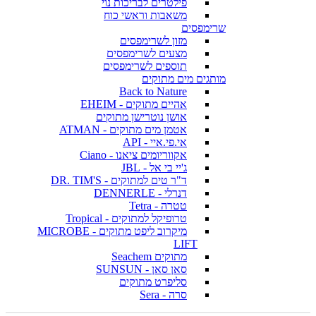
פילטרים לבריכות נוי
משאבות וראשי כוח
שרימפסים
מזון לשרימפסים
מצעים לשרימפסים
תוספים לשרימפסים
מותגים מים מתוקים
Back to Nature
אהיים מתוקים - EHEIM
אושן נוטרישן מתוקים
אטמן מים מתוקים - ATMAN
אי.פי.איי - API
אקווריומים ציאנו - Ciano
ג'יי בי אל - JBL
ד"ר טים למתוקים - DR. TIM'S
דנרלי - DENNERLE
טטרה - Tetra
טרופיקל למתוקים - Tropical
מיקרוב ליפט מתוקים - MICROBE
LIFT
מתוקים Seachem
סאן סאן - SUNSUN
סליפרט מתוקים
סרה - Sera