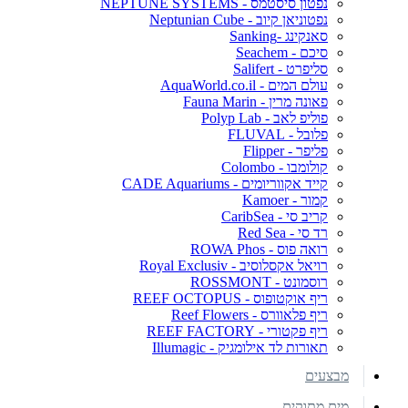
נפטון סיסטמס - NEPTUNE SYSTEMS
נפטוניאן קיוב - Neptunian Cube
סאנקינג -Sanking
סיכם - Seachem
סליפרט - Salifert
עולם המים - AquaWorld.co.il
פאונה מרין - Fauna Marin
פוליפ לאב - Polyp Lab
פלובל - FLUVAL
פליפר - Flipper
קולומבו - Colombo
קייד אקווריומים - CADE Aquariums
קמור - Kamoer
קריב סי - CaribSea
רד סי - Red Sea
רואה פוס - ROWA Phos
רויאל אקסלוסיב - Royal Exclusiv
רוסמונט - ROSSMONT
ריף אוקטופוס - REEF OCTOPUS
ריף פלאוורס - Reef Flowers
ריף פקטורי - REEF FACTORY
תאורות לד אילומגיק - Illumagic
מבצעים
מים מתוקים