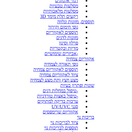
דמוי אלמוגים
מסלעות טבעיות
מסלעות מלאכותיות
רקעים תלת מימד 3D
תוספים, מזונות ונלווה
גופי חימום וקירור
תוספים לאקווריום
מזונות לדגים
פרלון וסינון
מדיות ובקטריות
-אביזרים שימושיים
אקווריום צמחיה
גופי תאורה לצמחיה
תוספים לאקווריום צמחיה
ציוד לאקווריום צמחיה
מצע חצץ ותת מצע לצמחיה
שונות ופתרון בעיות
-טיפול במחלות דגים
-טיפול באצות טורדניות
ערכות בדיקה למתוקים
סנני UV/UVC
אקווריום שרימפסים
בריכות נוי
ציוד לבריכות נוי
תוספים לבריכות נוי