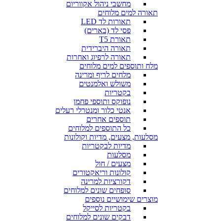
מחשבי ניהול אקווריום
תאורה למים מלוחים
תאורות לד LED
פסי לד (בארים)
תאורת T5
תאורה היברידית
תאורה לרפיוג ואחרות
מלח ותוספים למים מלוחים
מלחים לריף ומרינה
משולש ואלמנטים
בקטריות
נופוקס ותוספי פחמן
אנטי כלור ומנטרלי רעלים
תוספים אחרים
כל התוספים למלוחים
מסלעות, מצעים, מדיות וקולונות
מדיות לבקטריות
מסלעות
מצעים / חול
קולונות וריאקטורים
דקורציות למרינה
סופחים שונים למלוחים
מוצרים שימושיים נוספים
בקטריות לסייקל
דבקים שונים למלוחים