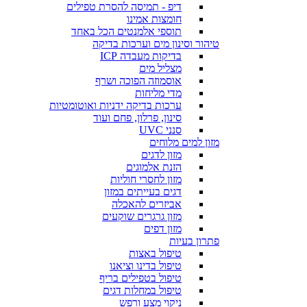
דיפ - תמיסה להסרת טפילים
חומצות אמינו
תוספי אלמנטים הכל באחד
טיהור וסינון מים וערכות בדיקה
בדיקות מעבדה ICP
מצליל מים
אוסמוזה הפוכה ושרף
מדי מליחות
ערכות בדיקה ידניות ואוטומטיות
סינון, פרלון, פחם ועוד
סנני UVC
מזון למים מלוחים
מזון לדגים
הזנת אלמוגים
מזון לחסרי חוליות
דגים בעייתים במזון
אביזרים להאכלה
מזון גרגרים שוקעים
מזון דפים
פתרון בעיות
טיפול באצות
טיפול בדינו וציאנו
טיפול בטפילים בריף
טיפול במחלות דגים
ניקוי מצע ורפש