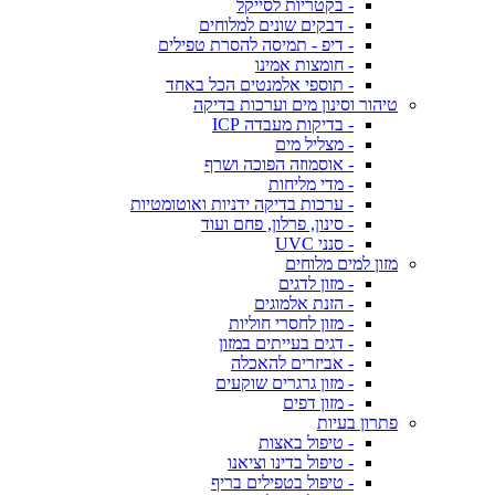
- בקטריות לסייקל
- דבקים שונים למלוחים
- דיפ - תמיסה להסרת טפילים
- חומצות אמינו
- תוספי אלמנטים הכל באחד
טיהור וסינון מים וערכות בדיקה
- בדיקות מעבדה ICP
- מצליל מים
- אוסמוזה הפוכה ושרף
- מדי מליחות
- ערכות בדיקה ידניות ואוטומטיות
- סינון, פרלון, פחם ועוד
- סנני UVC
מזון למים מלוחים
- מזון לדגים
- הזנת אלמוגים
- מזון לחסרי חוליות
- דגים בעייתים במזון
- אביזרים להאכלה
- מזון גרגרים שוקעים
- מזון דפים
פתרון בעיות
- טיפול באצות
- טיפול בדינו וציאנו
- טיפול בטפילים בריף