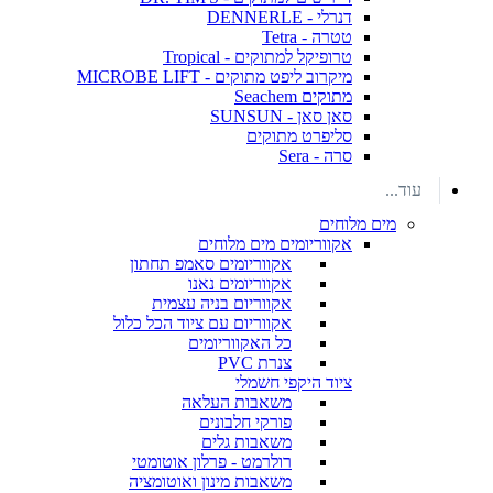
דנרלי - DENNERLE
טטרה - Tetra
טרופיקל למתוקים - Tropical
מיקרוב ליפט מתוקים - MICROBE LIFT
מתוקים Seachem
סאן סאן - SUNSUN
סליפרט מתוקים
סרה - Sera
עוד...
מים מלוחים
אקווריומים מים מלוחים
אקווריומים סאמפ תחתון
אקווריומים נאנו
אקווריום בניה עצמית
אקווריום עם ציוד הכל כלול
כל האקווריומים
צנרת PVC
ציוד היקפי חשמלי
משאבות העלאה
פורקי חלבונים
משאבות גלים
רולרמט - פרלון אוטומטי
משאבות מינון ואוטומציה