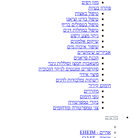
מזון דפים
פתרון בעיות
טיפול באצות
טיפול בדינו וציאנו
טיפול בטפילים בריף
טיפול במחלות דגים
ניקוי מצע ורפש
שיקום אלמוגים
שיפור איכות מים
אביזרים שימושיים
הכנת פראגים
משאבות חמצן וסוללות גיבוי
סקרפרים ומגנטים לניקוי הזכוכית
פיצוי אידוי
רשתות ומלכודות לדגים
חימום קירור
מקררים
גופי חימום
בקרי טמפרטורה
צגי טמפרטורה ומדחומים
מותגים
אהיים - EHEIM
אואזה - OASE