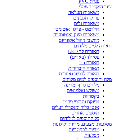
צנרת PVC
ציוד היקפי חשמלי
משאבות העלאה
פורקי חלבונים
משאבות גלים
רולרמט - פרלון אוטומטי
משאבות מינון ואוטומציה
מחשבי ניהול אקווריום
תאורה למים מלוחים
תאורות לד LED
פסי לד (בארים)
תאורת T5
תאורה היברידית
תאורה לרפיוג ואחרות
מלח ותוספים למים מלוחים
מלחים לריף ומרינה
משולש ואלמנטים
בקטריות
נופוקס ותוספי פחמן
אנטי כלור ומנטרלי רעלים
תוספים אחרים
כל התוספים למלוחים
מסלעות, מצעים, מדיות וקולונות
מדיות לבקטריות
מסלעות