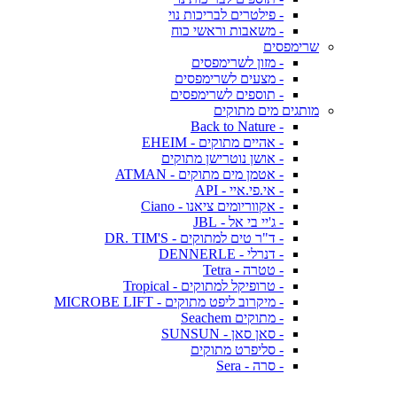
- פילטרים לבריכות נוי
- משאבות וראשי כוח
שרימפסים
- מזון לשרימפסים
- מצעים לשרימפסים
- תוספים לשרימפסים
מותגים מים מתוקים
- Back to Nature
- אהיים מתוקים - EHEIM
- אושן נוטרישן מתוקים
- אטמן מים מתוקים - ATMAN
- אי.פי.איי - API
- אקווריומים ציאנו - Ciano
- ג'יי בי אל - JBL
- ד"ר טים למתוקים - DR. TIM'S
- דנרלי - DENNERLE
- טטרה - Tetra
- טרופיקל למתוקים - Tropical
- מיקרוב ליפט מתוקים - MICROBE LIFT
- מתוקים Seachem
- סאן סאן - SUNSUN
- סליפרט מתוקים
- סרה - Sera