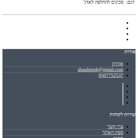
דגם:
סכינים להחלפה לאדג'
אודות
אודות
shaulmosh@gmail.com
0507752537
שירות לקוחות
צרו קשר
מפת האתר