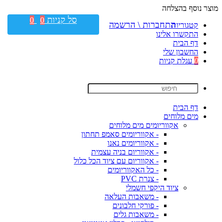
מוצר נוסף בהצלחה
סל קניות
0
0
התחברות \ הרשמה
קטגוריות
התקשרו אלינו
דף הבית
החשבון שלי
0
עגלת קניות
דף הבית
מים מלוחים
אקווריומים מים מלוחים
- אקווריומים סאמפ תחתון
- אקווריומים נאנו
- אקווריום בניה עצמית
- אקווריום עם ציוד הכל כלול
- כל האקווריומים
- צנרת PVC
ציוד היקפי חשמלי
- משאבות העלאה
- פורקי חלבונים
- משאבות גלים