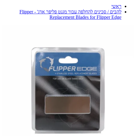
ראשי
להבים / סכינים להחלפה עבור מגנט פליפר אדג' - Flipper
Replacement Blades for Flipper Edge