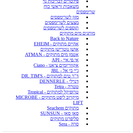
פילטרים לבריכות נוי
משאבות וראשי כוח
שרימפסים
מזון לשרימפסים
מצעים לשרימפסים
תוספים לשרימפסים
מותגים מים מתוקים
Back to Nature
אהיים מתוקים - EHEIM
אושן נוטרישן מתוקים
אטמן מים מתוקים - ATMAN
אי.פי.איי - API
אקווריומים ציאנו - Ciano
ג'יי בי אל - JBL
ד"ר טים למתוקים - DR. TIM'S
דנרלי - DENNERLE
טטרה - Tetra
טרופיקל למתוקים - Tropical
מיקרוב ליפט מתוקים - MICROBE
LIFT
מתוקים Seachem
סאן סאן - SUNSUN
סליפרט מתוקים
סרה - Sera