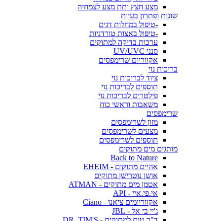
מצע חצץ ותת מצע לצמחיה
שונות ופתרון בעיות
-טיפול במחלות דגים
-טיפול באצות טורדניות
ערכות בדיקה למתוקים
סנני UV/UVC
אקווריום שרימפסים
בריכות נוי
ציוד לבריכות נוי
תוספים לבריכות נוי
פילטרים לבריכות נוי
משאבות וראשי כוח
שרימפסים
מזון לשרימפסים
מצעים לשרימפסים
תוספים לשרימפסים
מותגים מים מתוקים
Back to Nature
אהיים מתוקים - EHEIM
אושן נוטרישן מתוקים
אטמן מים מתוקים - ATMAN
אי.פי.איי - API
אקווריומים ציאנו - Ciano
ג'יי בי אל - JBL
ד"ר טים למתוקים - DR. TIM'S