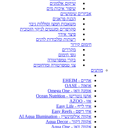
שיקום אלמוגים
שיפור איכות מים
אביזרים שימושיים
הכנת פראגים
משאבות חמצן וסוללות גיבוי
סקרפרים ומגנטים לניקוי הזכוכית
פיצוי אידוי
רשתות ומלכודות לדגים
חימום קירור
מקררים
גופי חימום
בקרי טמפרטורה
צגי טמפרטורה ומדחומים
מותגים
אהיים - EHEIM
אואזה - OASE
אומגה וואן - Omega One
אושן נוטרישן - Ocean Nutrition
אזו - AZOO
איזי לייף - Easy Life
איזי ריפס - Easy Reefs
אקווה אילומינשיין - AI Aqua Illumination
אקווה דקור - Aqua Decor
אקווה וואן - Aqua One