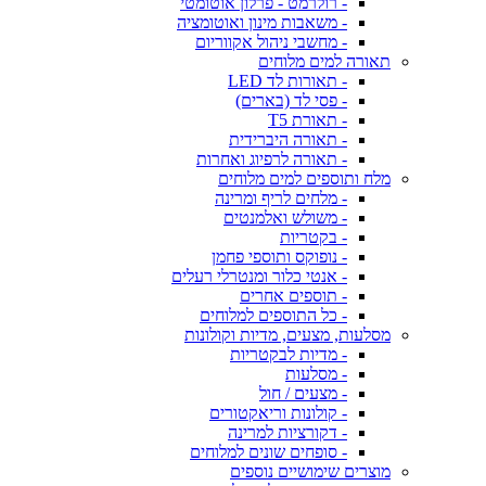
- רולרמט - פרלון אוטומטי
- משאבות מינון ואוטומציה
- מחשבי ניהול אקווריום
תאורה למים מלוחים
- תאורות לד LED
- פסי לד (בארים)
- תאורת T5
- תאורה היברידית
- תאורה לרפיוג ואחרות
מלח ותוספים למים מלוחים
- מלחים לריף ומרינה
- משולש ואלמנטים
- בקטריות
- נופוקס ותוספי פחמן
- אנטי כלור ומנטרלי רעלים
- תוספים אחרים
- כל התוספים למלוחים
מסלעות, מצעים, מדיות וקולונות
- מדיות לבקטריות
- מסלעות
- מצעים / חול
- קולונות וריאקטורים
- דקורציות למרינה
- סופחים שונים למלוחים
מוצרים שימושיים נוספים