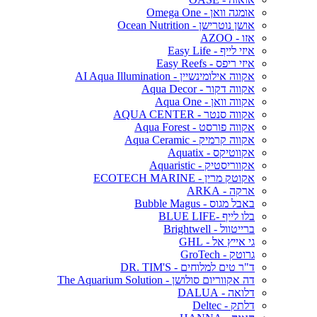
אומגה וואן - Omega One
אושן נוטרישן - Ocean Nutrition
אזו - AZOO
איזי לייף - Easy Life
איזי ריפס - Easy Reefs
אקווה אילומינשיין - AI Aqua Illumination
אקווה דקור - Aqua Decor
אקווה וואן - Aqua One
אקווה סנטר - AQUA CENTER
אקווה פורסט - Aqua Forest
אקווה קרמיק - Aqua Ceramic
אקווטיקס - Aquatix
אקווריסטיק - Aquaristic
אקוטק מרין - ECOTECH MARINE
ארקה - ARKA
באבל מגוס - Bubble Magus
בלו לייף -BLUE LIFE
ברייטוול - Brightwell
גי אייץ אל - GHL
גרוטק - GroTech
ד"ר טים למלוחים - DR. TIM'S
דה אקווריום סולושן - The Aquarium Solution
דלואה - DALUA
דלתק - Deltec