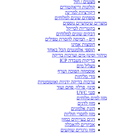
מצעים / חול
קולונות וריאקטורים
דקורציות למרינה
סופחים שונים למלוחים
מוצרים שימושיים נוספים
בקטריות לסייקל
דבקים שונים למלוחים
דיפ - תמיסה להסרת טפילים
חומצות אמינו
תוספי אלמנטים הכל באחד
טיהור וסינון מים וערכות בדיקה
בדיקות מעבדה ICP
מצליל מים
אוסמוזה הפוכה ושרף
מדי מליחות
ערכות בדיקה ידניות ואוטומטיות
סינון, פרלון, פחם ועוד
סנני UVC
מזון למים מלוחים
מזון לדגים
הזנת אלמוגים
מזון לחסרי חוליות
דגים בעייתים במזון
אביזרים להאכלה
מזון גרגרים שוקעים