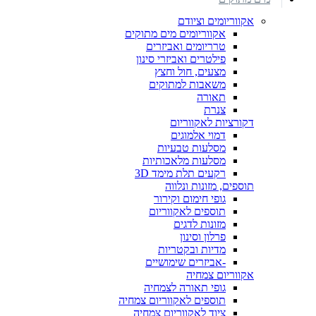
אקווריומים וציודם
אקווריומים מים מתוקים
טרריומים ואביזרים
פילטרים ואביזרי סינון
מצעים, חול וחצץ
משאבות למתוקים
תאורה
צנרת
דקורציות לאקווריום
דמוי אלמוגים
מסלעות טבעיות
מסלעות מלאכותיות
רקעים תלת מימד 3D
תוספים, מזונות ונלווה
גופי חימום וקירור
תוספים לאקווריום
מזונות לדגים
פרלון וסינון
מדיות ובקטריות
-אביזרים שימושיים
אקווריום צמחיה
גופי תאורה לצמחיה
תוספים לאקווריום צמחיה
ציוד לאקווריום צמחיה