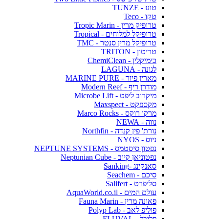
טונז - TUNZE
טקו - Teco
טרופיק מרין - Tropic Marin
טרופיקל למלוחים - Tropical
טרופיקל מרין סנטר - TMC
טריטון - TRITON
כימיקלין - ChemiClean
לגונה - LAGUNA
מארין פיור - MARINE PURE
מודרן ריף - Modern Reef
מיקרוב ליפט - Microbe Lift
מקספקט - Maxspect
מרקו רוקס - Marco Rocks
נווה - NEWA
נורת' פין קנדה - Northfin
ניוס - NYOS
נפטון סיסטמס - NEPTUNE SYSTEMS
נפטוניאן קיוב - Neptunian Cube
סאנקינג -Sanking
סיכם - Seachem
סליפרט - Salifert
עולם המים - AquaWorld.co.il
פאונה מרין - Fauna Marin
פוליפ לאב - Polyp Lab
פלובל - FLUVAL