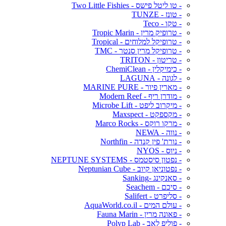
- טו ליטל פישס - Two Little Fishies
- טונז - TUNZE
- טקו - Teco
- טרופיק מרין - Tropic Marin
- טרופיקל למלוחים - Tropical
- טרופיקל מרין סנטר - TMC
- טריטון - TRITON
- כימיקלין - ChemiClean
- לגונה - LAGUNA
- מארין פיור - MARINE PURE
- מודרן ריף - Modern Reef
- מיקרוב ליפט - Microbe Lift
- מקספקט - Maxspect
- מרקו רוקס - Marco Rocks
- נווה - NEWA
- נורת' פין קנדה - Northfin
- ניוס - NYOS
- נפטון סיסטמס - NEPTUNE SYSTEMS
- נפטוניאן קיוב - Neptunian Cube
- סאנקינג -Sanking
- סיכם - Seachem
- סליפרט - Salifert
- עולם המים - AquaWorld.co.il
- פאונה מרין - Fauna Marin
- פוליפ לאב - Polyp Lab