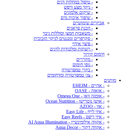
- טיפול במחלות דגים
- ניקוי מצע ורפש
- שיקום אלמוגים
- שיפור איכות מים
אביזרים שימושיים
- הכנת פראגים
- משאבות חמצן וסוללות גיבוי
- סקרפרים ומגנטים לניקוי הזכוכית
- פיצוי אידוי
- רשתות ומלכודות לדגים
חימום קירור
- מקררים
- גופי חימום
- בקרי טמפרטורה
- צגי טמפרטורה ומדחומים
מותגים
- אהיים - EHEIM
- אואזה - OASE
- אומגה וואן - Omega One
- אושן נוטרישן - Ocean Nutrition
- אזו - AZOO
- איזי לייף - Easy Life
- איזי ריפס - Easy Reefs
- אקווה אילומינשיין - AI Aqua Illumination
- אקווה דקור - Aqua Decor