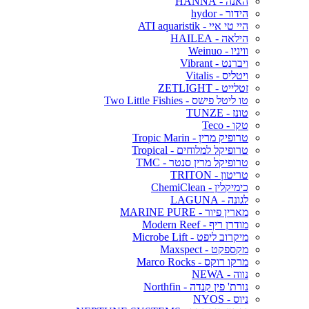
האנה - HANNA
הידור - hydor
היי טי איי - ATI aquaristik
הילאה - HAILEA
וויניו - Weinuo
ויברנט - Vibrant
ויטליס - Vitalis
זטלייט - ZETLIGHT
טו ליטל פישס - Two Little Fishies
טונז - TUNZE
טקו - Teco
טרופיק מרין - Tropic Marin
טרופיקל למלוחים - Tropical
טרופיקל מרין סנטר - TMC
טריטון - TRITON
כימיקלין - ChemiClean
לגונה - LAGUNA
מארין פיור - MARINE PURE
מודרן ריף - Modern Reef
מיקרוב ליפט - Microbe Lift
מקספקט - Maxspect
מרקו רוקס - Marco Rocks
נווה - NEWA
נורת' פין קנדה - Northfin
ניוס - NYOS