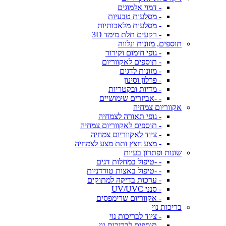
- דמוי אלמוגים
- מסלעות טבעיות
- מסלעות מלאכותיות
- רקעים תלת מימד 3D
תוספים, מזונות ונלווה
- גופי חימום וקירור
- תוספים לאקווריום
- מזונות לדגים
- פרלון וסינון
- מדיות ובקטריות
- -אביזרים שימושיים
אקווריום צמחיה
- גופי תאורה לצמחיה
- תוספים לאקווריום צמחיה
- ציוד לאקווריום צמחיה
- מצע חצץ ותת מצע לצמחיה
שונות ופתרון בעיות
- -טיפול במחלות דגים
- -טיפול באצות טורדניות
- ערכות בדיקה למתוקים
- סנני UV/UVC
- אקווריום שרימפסים
בריכות נוי
- ציוד לבריכות נוי
- תוספים לבריכות נוי