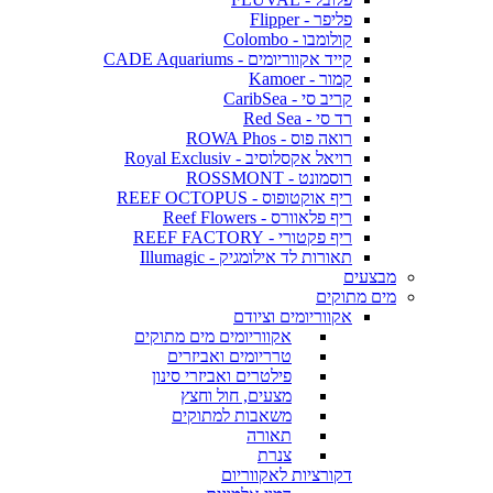
פליפר - Flipper
קולומבו - Colombo
קייד אקווריומים - CADE Aquariums
קמור - Kamoer
קריב סי - CaribSea
רד סי - Red Sea
רואה פוס - ROWA Phos
רויאל אקסלוסיב - Royal Exclusiv
רוסמונט - ROSSMONT
ריף אוקטופוס - REEF OCTOPUS
ריף פלאוורס - Reef Flowers
ריף פקטורי - REEF FACTORY
תאורות לד אילומגיק - Illumagic
מבצעים
מים מתוקים
אקווריומים וציודם
אקווריומים מים מתוקים
טרריומים ואביזרים
פילטרים ואביזרי סינון
מצעים, חול וחצץ
משאבות למתוקים
תאורה
צנרת
דקורציות לאקווריום