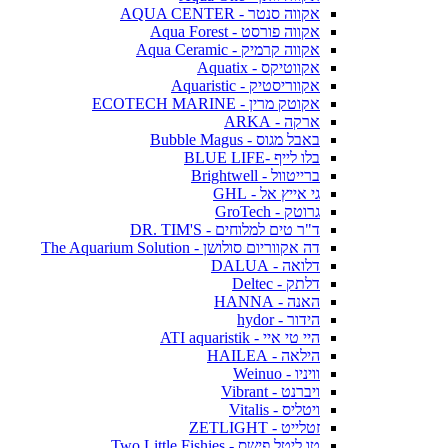
אקווה סנטר - AQUA CENTER
אקווה פורסט - Aqua Forest
אקווה קרמיק - Aqua Ceramic
אקווטיקס - Aquatix
אקווריסטיק - Aquaristic
אקוטק מרין - ECOTECH MARINE
ארקה - ARKA
באבל מגוס - Bubble Magus
בלו לייף -BLUE LIFE
ברייטוול - Brightwell
גי אייץ אל - GHL
גרוטק - GroTech
ד"ר טים למלוחים - DR. TIM'S
דה אקווריום סולושן - The Aquarium Solution
דלואה - DALUA
דלתק - Deltec
האנה - HANNA
הידור - hydor
היי טי איי - ATI aquaristik
הילאה - HAILEA
וויניו - Weinuo
ויברנט - Vibrant
ויטליס - Vitalis
זטלייט - ZETLIGHT
טו ליטל פישס - Two Little Fishies