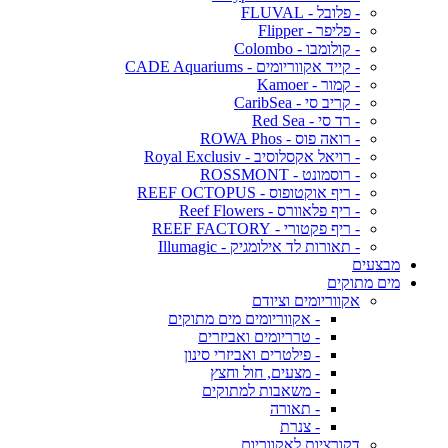
- פלובל - FLUVAL
- פליפר - Flipper
- קולומבו - Colombo
- קייד אקווריומים - CADE Aquariums
- קמור - Kamoer
- קריב סי - CaribSea
- רד סי - Red Sea
- רואה פוס - ROWA Phos
- רויאל אקסלוסיב - Royal Exclusiv
- רוסמונט - ROSSMONT
- ריף אוקטופוס - REEF OCTOPUS
- ריף פלאוורס - Reef Flowers
- ריף פקטורי - REEF FACTORY
- תאורות לד אילומגיק - Illumagic
מבצעים
מים מתוקים
אקווריומים וציודם
- אקווריומים מים מתוקים
- טרריומים ואביזרים
- פילטרים ואביזרי סינון
- מצעים, חול וחצץ
- משאבות למתוקים
- תאורה
- צנרת
דקורציות לאקווריום