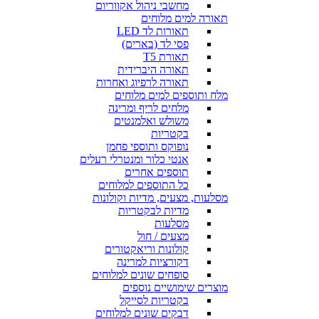
מחשבי ניהול אקווריום
תאורה למים מלוחים
תאורות לד LED
פסי לד (בארים)
תאורת T5
תאורה היברידית
תאורה לרפיוג ואחרות
מלח ותוספים למים מלוחים
מלחים לריף ומרינה
משולש ואלמנטים
בקטריות
נופוקס ותוספי פחמן
אנטי כלור ומנטרלי רעלים
תוספים אחרים
כל התוספים למלוחים
מסלעות, מצעים, מדיות וקולונות
מדיות לבקטריות
מסלעות
מצעים / חול
קולונות וריאקטורים
דקורציות למרינה
סופחים שונים למלוחים
מוצרים שימושיים נוספים
בקטריות לסייקל
דבקים שונים למלוחים