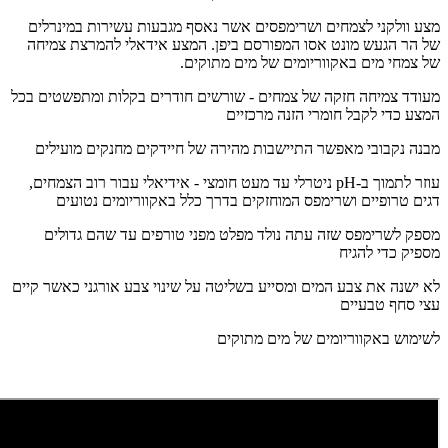
מצע וולקני לצמחים ושרימפסים אשר נאסף מגבעות עשירות במינרלים
של הר הגעש מונט אסו המפורסם ביפן. המצע אידאלי להמרצת צמיחה
של צמחי מים באקווריומים של מים מתוקים.
מעודד צמיחה חזקה של צמחים - שורשים חודרים בקלות ומתפשטים בכל
המצע כדי לקבל חומרי הזנה מרכזיים
מבנה נקבובי מאפשר התיישבות מהירה של חיידקים מחנקים מועילים
עוזר לתמוך ב-pH ניטרלי עד מעט חומצי - אידיאלי עבור רוב הצמחים,
דגים טרופיים ושרימפס המוחזקים בדרך כלל באקווריומים נטועים
מספק לשרימפס שזה עתה נולד מפלט מפני טורפים עד שהם גדולים
מספיק כדי להגיח
לא ישנה את צבע המים ומסייע בשליטה על שינוי צבע אורגני כאשר קיים
עצי סחף טבעיים
לשימוש באקווריומים של מים מתוקים