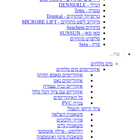
דנרלי - DENNERLE
טטרה - Tetra
טרופיקל למתוקים - Tropical
מיקרוב ליפט מתוקים - MICROBE LIFT
מתוקים Seachem
סאן סאן - SUNSUN
סליפרט מתוקים
סרה - Sera
עוד...
מים מלוחים
אקווריומים מים מלוחים
אקווריומים סאמפ תחתון
אקווריומים נאנו
אקווריום בניה עצמית
אקווריום עם ציוד הכל כלול
כל האקווריומים
צנרת PVC
ציוד היקפי חשמלי
משאבות העלאה
פורקי חלבונים
משאבות גלים
רולרמט - פרלון אוטומטי
משאבות מינון ואוטומציה