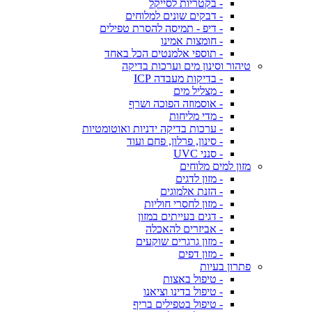
- בקטריות לסייקל
- דבקים שונים למלוחים
- דיפ - תמיסה להסרת טפילים
- חומצות אמינו
- תוספי אלמנטים הכל באחד
טיהור וסינון מים וערכות בדיקה
- בדיקות מעבדה ICP
- מצליל מים
- אוסמוזה הפוכה ושרף
- מדי מליחות
- ערכות בדיקה ידניות ואוטומטיות
- סינון, פרלון, פחם ועוד
- סנני UVC
מזון למים מלוחים
- מזון לדגים
- הזנת אלמוגים
- מזון לחסרי חוליות
- דגים בעייתים במזון
- אביזרים להאכלה
- מזון גרגרים שוקעים
- מזון דפים
פתרון בעיות
- טיפול באצות
- טיפול בדינו וציאנו
- טיפול בטפילים בריף