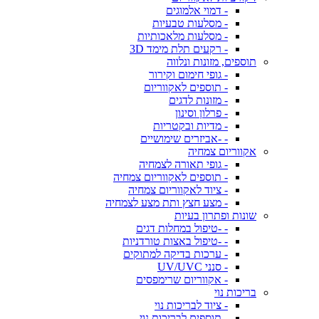
- דמוי אלמוגים
- מסלעות טבעיות
- מסלעות מלאכותיות
- רקעים תלת מימד 3D
תוספים, מזונות ונלווה
- גופי חימום וקירור
- תוספים לאקווריום
- מזונות לדגים
- פרלון וסינון
- מדיות ובקטריות
- -אביזרים שימושיים
אקווריום צמחיה
- גופי תאורה לצמחיה
- תוספים לאקווריום צמחיה
- ציוד לאקווריום צמחיה
- מצע חצץ ותת מצע לצמחיה
שונות ופתרון בעיות
- -טיפול במחלות דגים
- -טיפול באצות טורדניות
- ערכות בדיקה למתוקים
- סנני UV/UVC
- אקווריום שרימפסים
בריכות נוי
- ציוד לבריכות נוי
- תוספים לבריכות נוי