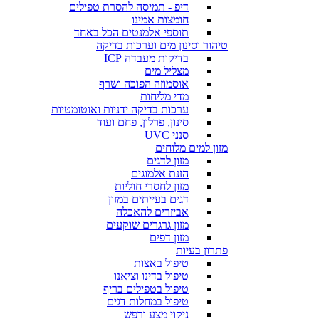
דיפ - תמיסה להסרת טפילים
חומצות אמינו
תוספי אלמנטים הכל באחד
טיהור וסינון מים וערכות בדיקה
בדיקות מעבדה ICP
מצליל מים
אוסמוזה הפוכה ושרף
מדי מליחות
ערכות בדיקה ידניות ואוטומטיות
סינון, פרלון, פחם ועוד
סנני UVC
מזון למים מלוחים
מזון לדגים
הזנת אלמוגים
מזון לחסרי חוליות
דגים בעייתים במזון
אביזרים להאכלה
מזון גרגרים שוקעים
מזון דפים
פתרון בעיות
טיפול באצות
טיפול בדינו וציאנו
טיפול בטפילים בריף
טיפול במחלות דגים
ניקוי מצע ורפש