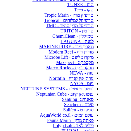
טונז - TUNZE
טקו - Teco
טרופיק מרין - Tropic Marin
טרופיקל למלוחים - Tropical
טרופיקל מרין סנטר - TMC
טריטון - TRITON
כימיקלין - ChemiClean
לגונה - LAGUNA
מארין פיור - MARINE PURE
מודרן ריף - Modern Reef
מיקרוב ליפט - Microbe Lift
מקספקט - Maxspect
מרקו רוקס - Marco Rocks
נווה - NEWA
נורת' פין קנדה - Northfin
ניוס - NYOS
נפטון סיסטמס - NEPTUNE SYSTEMS
נפטוניאן קיוב - Neptunian Cube
סאנקינג -Sanking
סיכם - Seachem
סליפרט - Salifert
עולם המים - AquaWorld.co.il
פאונה מרין - Fauna Marin
פוליפ לאב - Polyp Lab
פלובל - FLUVAL