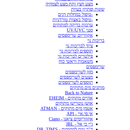
מצע חצץ ותת מצע לצמחיה
שונות ופתרון בעיות
-טיפול במחלות דגים
-טיפול באצות טורדניות
ערכות בדיקה למתוקים
סנני UV/UVC
אקווריום שרימפסים
בריכות נוי
ציוד לבריכות נוי
תוספים לבריכות נוי
פילטרים לבריכות נוי
משאבות וראשי כוח
שרימפסים
מזון לשרימפסים
מצעים לשרימפסים
תוספים לשרימפסים
מותגים מים מתוקים
Back to Nature
אהיים מתוקים - EHEIM
אושן נוטרישן מתוקים
אטמן מים מתוקים - ATMAN
אי.פי.איי - API
אקווריומים ציאנו - Ciano
ג'יי בי אל - JBL
ד"ר טים למתוקים - DR. TIM'S