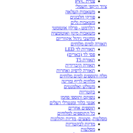
צנרת PVC
ציוד היקפי חשמלי
משאבות העלאה
פורקי חלבונים
משאבות גלים
רולרמט - פרלון אוטומטי
משאבות מינון ואוטומציה
מחשבי ניהול אקווריום
תאורה למים מלוחים
תאורות לד LED
פסי לד (בארים)
תאורת T5
תאורה היברידית
תאורה לרפיוג ואחרות
מלח ותוספים למים מלוחים
מלחים לריף ומרינה
משולש ואלמנטים
בקטריות
נופוקס ותוספי פחמן
אנטי כלור ומנטרלי רעלים
תוספים אחרים
כל התוספים למלוחים
מסלעות, מצעים, מדיות וקולונות
מדיות לבקטריות
מסלעות