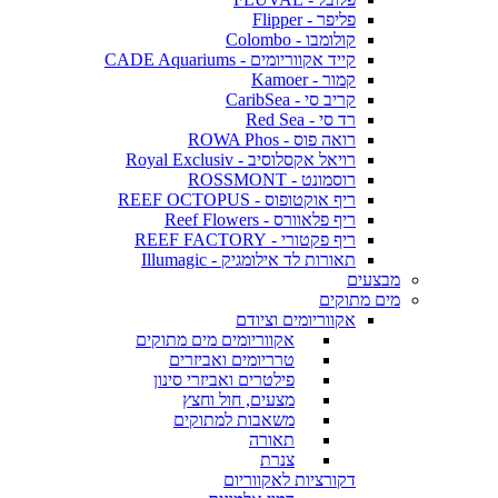
פליפר - Flipper
קולומבו - Colombo
קייד אקווריומים - CADE Aquariums
קמור - Kamoer
קריב סי - CaribSea
רד סי - Red Sea
רואה פוס - ROWA Phos
רויאל אקסלוסיב - Royal Exclusiv
רוסמונט - ROSSMONT
ריף אוקטופוס - REEF OCTOPUS
ריף פלאוורס - Reef Flowers
ריף פקטורי - REEF FACTORY
תאורות לד אילומגיק - Illumagic
מבצעים
מים מתוקים
אקווריומים וציודם
אקווריומים מים מתוקים
טרריומים ואביזרים
פילטרים ואביזרי סינון
מצעים, חול וחצץ
משאבות למתוקים
תאורה
צנרת
דקורציות לאקווריום