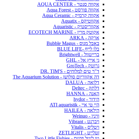
אקווה סנטר - AQUA CENTER
אקווה פורסט - Aqua Forest
אקווה קרמיק - Aqua Ceramic
אקווטיקס - Aquatix
אקווריסטיק - Aquaristic
אקוטק מרין - ECOTECH MARINE
ארקה - ARKA
באבל מגוס - Bubble Magus
בלו לייף -BLUE LIFE
ברייטוול - Brightwell
גי אייץ אל - GHL
גרוטק - GroTech
ד"ר טים למלוחים - DR. TIM'S
דה אקווריום סולושן - The Aquarium Solution
דלואה - DALUA
דלתק - Deltec
האנה - HANNA
הידור - hydor
היי טי איי - ATI aquaristik
הילאה - HAILEA
וויניו - Weinuo
ויברנט - Vibrant
ויטליס - Vitalis
זטלייט - ZETLIGHT
טו ליטל פישס - Two Little Fishies