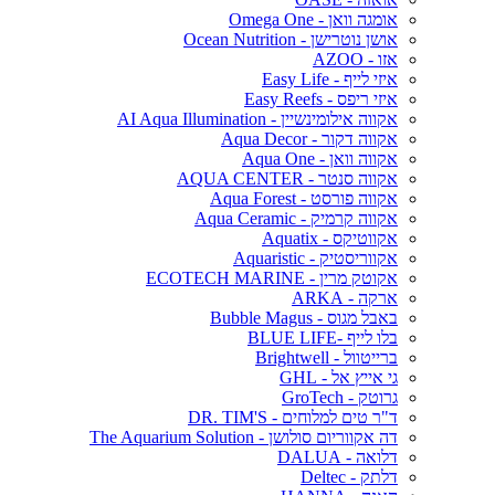
אומגה וואן - Omega One
אושן נוטרישן - Ocean Nutrition
אזו - AZOO
איזי לייף - Easy Life
איזי ריפס - Easy Reefs
אקווה אילומינשיין - AI Aqua Illumination
אקווה דקור - Aqua Decor
אקווה וואן - Aqua One
אקווה סנטר - AQUA CENTER
אקווה פורסט - Aqua Forest
אקווה קרמיק - Aqua Ceramic
אקווטיקס - Aquatix
אקווריסטיק - Aquaristic
אקוטק מרין - ECOTECH MARINE
ארקה - ARKA
באבל מגוס - Bubble Magus
בלו לייף -BLUE LIFE
ברייטוול - Brightwell
גי אייץ אל - GHL
גרוטק - GroTech
ד"ר טים למלוחים - DR. TIM'S
דה אקווריום סולושן - The Aquarium Solution
דלואה - DALUA
דלתק - Deltec