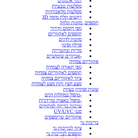
דמוי אלמוגים
מסלעות טבעיות
מסלעות מלאכותיות
רקעים תלת מימד 3D
תוספים, מזונות ונלווה
גופי חימום וקירור
תוספים לאקווריום
מזונות לדגים
פרלון וסינון
מדיות ובקטריות
-אביזרים שימושיים
אקווריום צמחיה
גופי תאורה לצמחיה
תוספים לאקווריום צמחיה
ציוד לאקווריום צמחיה
מצע חצץ ותת מצע לצמחיה
שונות ופתרון בעיות
-טיפול במחלות דגים
-טיפול באצות טורדניות
ערכות בדיקה למתוקים
סנני UV/UVC
אקווריום שרימפסים
בריכות נוי
ציוד לבריכות נוי
תוספים לבריכות נוי