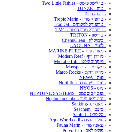
- טו ליטל פישס - Two Little Fishies
- טונז - TUNZE
- טקו - Teco
- טרופיק מרין - Tropic Marin
- טרופיקל למלוחים - Tropical
- טרופיקל מרין סנטר - TMC
- טריטון - TRITON
- כימיקלין - ChemiClean
- לגונה - LAGUNA
- מארין פיור - MARINE PURE
- מודרן ריף - Modern Reef
- מיקרוב ליפט - Microbe Lift
- מקספקט - Maxspect
- מרקו רוקס - Marco Rocks
- נווה - NEWA
- נורת' פין קנדה - Northfin
- ניוס - NYOS
- נפטון סיסטמס - NEPTUNE SYSTEMS
- נפטוניאן קיוב - Neptunian Cube
- סאנקינג -Sanking
- סיכם - Seachem
- סליפרט - Salifert
- עולם המים - AquaWorld.co.il
- פאונה מרין - Fauna Marin
- פוליפ לאב - Polyp Lab