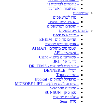
- פילטרים לבריכות נוי
- משאבות וראשי כוח
שרימפסים
- מזון לשרימפסים
- מצעים לשרימפסים
- תוספים לשרימפסים
מותגים מים מתוקים
- Back to Nature
- אהיים מתוקים - EHEIM
- אושן נוטרישן מתוקים
- אטמן מים מתוקים - ATMAN
- אי.פי.איי - API
- אקווריומים ציאנו - Ciano
- ג'יי בי אל - JBL
- ד"ר טים למתוקים - DR. TIM'S
- דנרלי - DENNERLE
- טטרה - Tetra
- טרופיקל למתוקים - Tropical
- מיקרוב ליפט מתוקים - MICROBE LIFT
- מתוקים Seachem
- סאן סאן - SUNSUN
- סליפרט מתוקים
- סרה - Sera