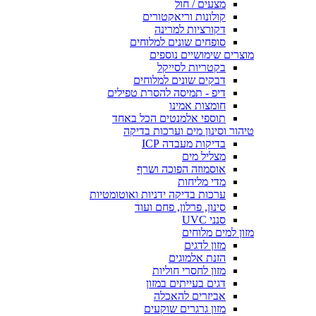
מצעים / חול
קולונות וריאקטורים
דקורציות למרינה
סופחים שונים למלוחים
מוצרים שימושיים נוספים
בקטריות לסייקל
דבקים שונים למלוחים
דיפ - תמיסה להסרת טפילים
חומצות אמינו
תוספי אלמנטים הכל באחד
טיהור וסינון מים וערכות בדיקה
בדיקות מעבדה ICP
מצליל מים
אוסמוזה הפוכה ושרף
מדי מליחות
ערכות בדיקה ידניות ואוטומטיות
סינון, פרלון, פחם ועוד
סנני UVC
מזון למים מלוחים
מזון לדגים
הזנת אלמוגים
מזון לחסרי חוליות
דגים בעייתים במזון
אביזרים להאכלה
מזון גרגרים שוקעים