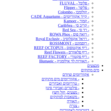
- פלובל - FLUVAL
- פליפר - Flipper
- קולומבו - Colombo
- קייד אקווריומים - CADE Aquariums
- קמור - Kamoer
- קריב סי - CaribSea
- רד סי - Red Sea
- רואה פוס - ROWA Phos
- רויאל אקסלוסיב - Royal Exclusiv
- רוסמונט - ROSSMONT
- ריף אוקטופוס - REEF OCTOPUS
- ריף פלאוורס - Reef Flowers
- ריף פקטורי - REEF FACTORY
- תאורות לד אילומגיק - Illumagic
מבצעים
מים מתוקים
אקווריומים וציודם
- אקווריומים מים מתוקים
- טרריומים ואביזרים
- פילטרים ואביזרי סינון
- מצעים, חול וחצץ
- משאבות למתוקים
- תאורה
- צנרת
דקורציות לאקווריום