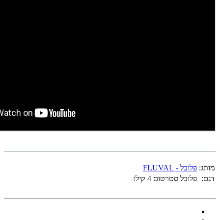
מותג:
פלובל - FLUVAL
דגם:
פלובל סטרטום 4 קילו