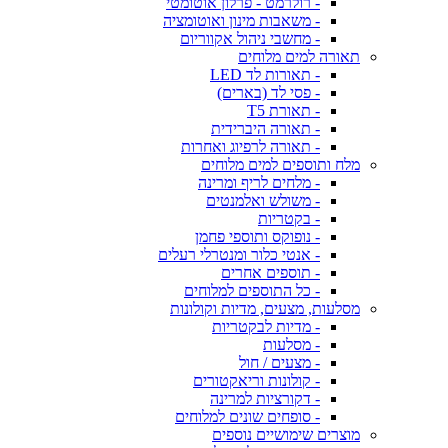
- רולרמט - פרלון אוטומטי
- משאבות מינון ואוטומציה
- מחשבי ניהול אקווריום
תאורה למים מלוחים
- תאורות לד LED
- פסי לד (בארים)
- תאורת T5
- תאורה היברידית
- תאורה לרפיוג ואחרות
מלח ותוספים למים מלוחים
- מלחים לריף ומרינה
- משולש ואלמנטים
- בקטריות
- נופוקס ותוספי פחמן
- אנטי כלור ומנטרלי רעלים
- תוספים אחרים
- כל התוספים למלוחים
מסלעות, מצעים, מדיות וקולונות
- מדיות לבקטריות
- מסלעות
- מצעים / חול
- קולונות וריאקטורים
- דקורציות למרינה
- סופחים שונים למלוחים
מוצרים שימושיים נוספים