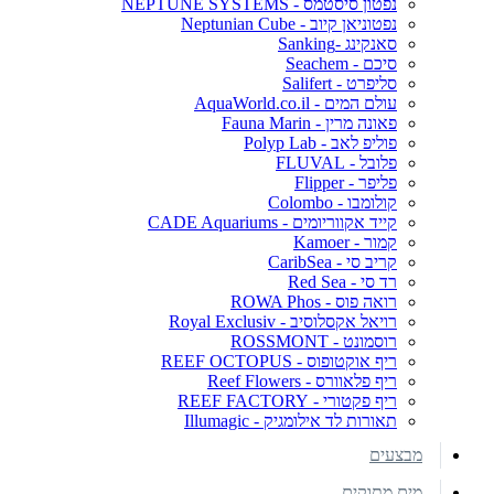
נפטון סיסטמס - NEPTUNE SYSTEMS
נפטוניאן קיוב - Neptunian Cube
סאנקינג -Sanking
סיכם - Seachem
סליפרט - Salifert
עולם המים - AquaWorld.co.il
פאונה מרין - Fauna Marin
פוליפ לאב - Polyp Lab
פלובל - FLUVAL
פליפר - Flipper
קולומבו - Colombo
קייד אקווריומים - CADE Aquariums
קמור - Kamoer
קריב סי - CaribSea
רד סי - Red Sea
רואה פוס - ROWA Phos
רויאל אקסלוסיב - Royal Exclusiv
רוסמונט - ROSSMONT
ריף אוקטופוס - REEF OCTOPUS
ריף פלאוורס - Reef Flowers
ריף פקטורי - REEF FACTORY
תאורות לד אילומגיק - Illumagic
מבצעים
מים מתוקים