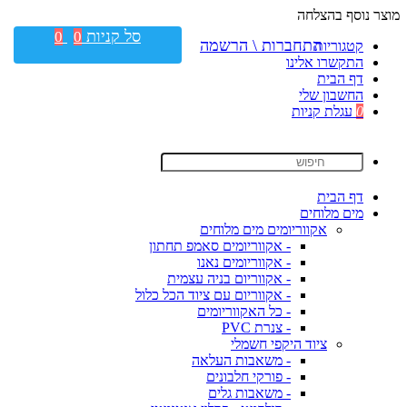
מוצר נוסף בהצלחה
סל קניות
0
0
התחברות \ הרשמה
קטגוריות
התקשרו אלינו
דף הבית
החשבון שלי
0
עגלת קניות
דף הבית
מים מלוחים
אקווריומים מים מלוחים
- אקווריומים סאמפ תחתון
- אקווריומים נאנו
- אקווריום בניה עצמית
- אקווריום עם ציוד הכל כלול
- כל האקווריומים
- צנרת PVC
ציוד היקפי חשמלי
- משאבות העלאה
- פורקי חלבונים
- משאבות גלים