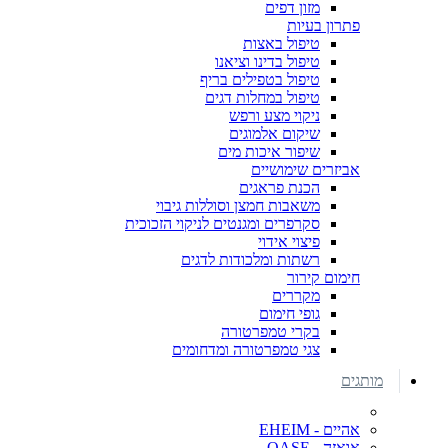
מזון דפים
פתרון בעיות
טיפול באצות
טיפול בדינו וציאנו
טיפול בטפילים בריף
טיפול במחלות דגים
ניקוי מצע ורפש
שיקום אלמוגים
שיפור איכות מים
אביזרים שימושיים
הכנת פראגים
משאבות חמצן וסוללות גיבוי
סקרפרים ומגנטים לניקוי הזכוכית
פיצוי אידוי
רשתות ומלכודות לדגים
חימום קירור
מקררים
גופי חימום
בקרי טמפרטורה
צגי טמפרטורה ומדחומים
מותגים
אהיים - EHEIM
אואזה - OASE