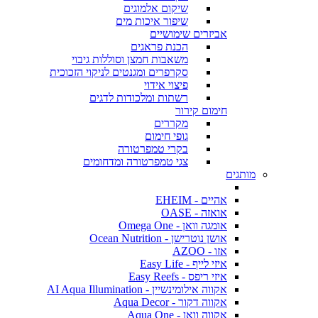
שיקום אלמוגים
שיפור איכות מים
אביזרים שימושיים
הכנת פראגים
משאבות חמצן וסוללות גיבוי
סקרפרים ומגנטים לניקוי הזכוכית
פיצוי אידוי
רשתות ומלכודות לדגים
חימום קירור
מקררים
גופי חימום
בקרי טמפרטורה
צגי טמפרטורה ומדחומים
מותגים
אהיים - EHEIM
אואזה - OASE
אומגה וואן - Omega One
אושן נוטרישן - Ocean Nutrition
אזו - AZOO
איזי לייף - Easy Life
איזי ריפס - Easy Reefs
אקווה אילומינשיין - AI Aqua Illumination
אקווה דקור - Aqua Decor
אקווה וואן - Aqua One