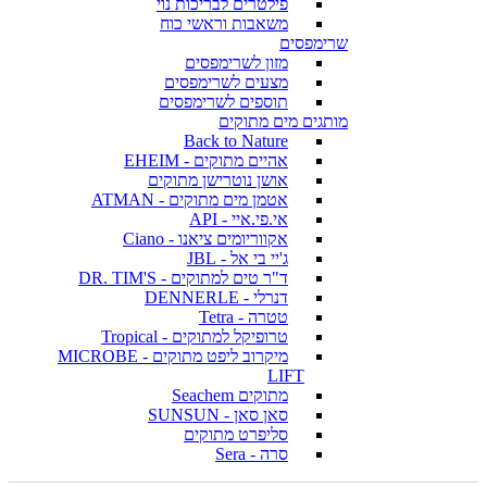
פילטרים לבריכות נוי
משאבות וראשי כוח
שרימפסים
מזון לשרימפסים
מצעים לשרימפסים
תוספים לשרימפסים
מותגים מים מתוקים
Back to Nature
אהיים מתוקים - EHEIM
אושן נוטרישן מתוקים
אטמן מים מתוקים - ATMAN
אי.פי.איי - API
אקווריומים ציאנו - Ciano
ג'יי בי אל - JBL
ד"ר טים למתוקים - DR. TIM'S
דנרלי - DENNERLE
טטרה - Tetra
טרופיקל למתוקים - Tropical
מיקרוב ליפט מתוקים - MICROBE
LIFT
מתוקים Seachem
סאן סאן - SUNSUN
סליפרט מתוקים
סרה - Sera