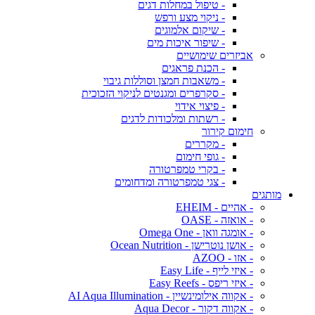
- טיפול במחלות דגים
- ניקוי מצע ורפש
- שיקום אלמוגים
- שיפור איכות מים
אביזרים שימושיים
- הכנת פראגים
- משאבות חמצן וסוללות גיבוי
- סקרפרים ומגנטים לניקוי הזכוכית
- פיצוי אידוי
- רשתות ומלכודות לדגים
חימום קירור
- מקררים
- גופי חימום
- בקרי טמפרטורה
- צגי טמפרטורה ומדחומים
מותגים
- אהיים - EHEIM
- אואזה - OASE
- אומגה וואן - Omega One
- אושן נוטרישן - Ocean Nutrition
- אזו - AZOO
- איזי לייף - Easy Life
- איזי ריפס - Easy Reefs
- אקווה אילומינשיין - AI Aqua Illumination
- אקווה דקור - Aqua Decor