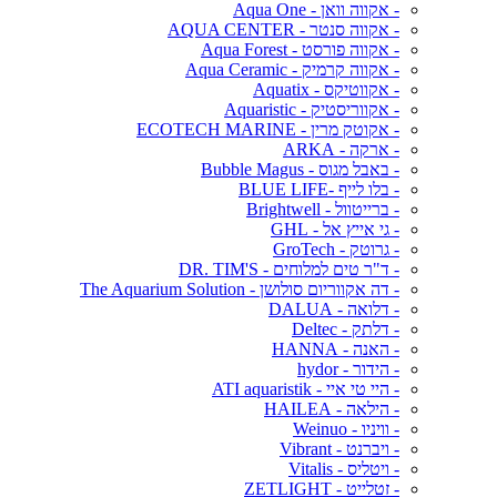
- אקווה וואן - Aqua One
- אקווה סנטר - AQUA CENTER
- אקווה פורסט - Aqua Forest
- אקווה קרמיק - Aqua Ceramic
- אקווטיקס - Aquatix
- אקווריסטיק - Aquaristic
- אקוטק מרין - ECOTECH MARINE
- ארקה - ARKA
- באבל מגוס - Bubble Magus
- בלו לייף -BLUE LIFE
- ברייטוול - Brightwell
- גי אייץ אל - GHL
- גרוטק - GroTech
- ד"ר טים למלוחים - DR. TIM'S
- דה אקווריום סולושן - The Aquarium Solution
- דלואה - DALUA
- דלתק - Deltec
- האנה - HANNA
- הידור - hydor
- היי טי איי - ATI aquaristik
- הילאה - HAILEA
- וויניו - Weinuo
- ויברנט - Vibrant
- ויטליס - Vitalis
- זטלייט - ZETLIGHT