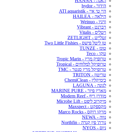
האנה - HANNA
הידור - hydor
היי טי איי - ATI aquaristik
הילאה - HAILEA
וויניו - Weinuo
ויברנט - Vibrant
ויטליס - Vitalis
זטלייט - ZETLIGHT
טו ליטל פישס - Two Little Fishies
טונז - TUNZE
טקו - Teco
טרופיק מרין - Tropic Marin
טרופיקל למלוחים - Tropical
טרופיקל מרין סנטר - TMC
טריטון - TRITON
כימיקלין - ChemiClean
לגונה - LAGUNA
מארין פיור - MARINE PURE
מודרן ריף - Modern Reef
מיקרוב ליפט - Microbe Lift
מקספקט - Maxspect
מרקו רוקס - Marco Rocks
נווה - NEWA
נורת' פין קנדה - Northfin
ניוס - NYOS