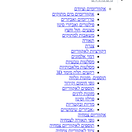
אקווריומים וציודם
אקווריומים מים מתוקים
טרריומים ואביזרים
פילטרים ואביזרי סינון
מצעים, חול וחצץ
משאבות למתוקים
תאורה
צנרת
דקורציות לאקווריום
דמוי אלמוגים
מסלעות טבעיות
מסלעות מלאכותיות
רקעים תלת מימד 3D
תוספים, מזונות ונלווה
גופי חימום וקירור
תוספים לאקווריום
מזונות לדגים
פרלון וסינון
מדיות ובקטריות
-אביזרים שימושיים
אקווריום צמחיה
גופי תאורה לצמחיה
תוספים לאקווריום צמחיה
ציוד לאקווריום צמחיה