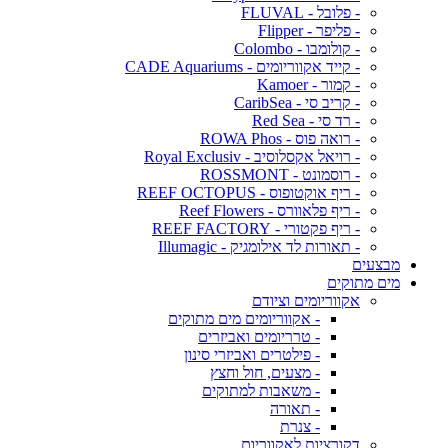
- פלובל - FLUVAL
- פליפר - Flipper
- קולומבו - Colombo
- קייד אקווריומים - CADE Aquariums
- קמור - Kamoer
- קריב סי - CaribSea
- רד סי - Red Sea
- רואה פוס - ROWA Phos
- רויאל אקסלוסיב - Royal Exclusiv
- רוסמונט - ROSSMONT
- ריף אוקטופוס - REEF OCTOPUS
- ריף פלאוורס - Reef Flowers
- ריף פקטורי - REEF FACTORY
- תאורות לד אילומגיק - Illumagic
מבצעים
מים מתוקים
אקווריומים וציודם
- אקווריומים מים מתוקים
- טרריומים ואביזרים
- פילטרים ואביזרי סינון
- מצעים, חול וחצץ
- משאבות למתוקים
- תאורה
- צנרת
דקורציות לאקווריום