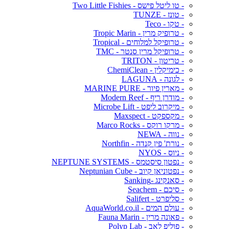
- טו ליטל פישס - Two Little Fishies
- טונז - TUNZE
- טקו - Teco
- טרופיק מרין - Tropic Marin
- טרופיקל למלוחים - Tropical
- טרופיקל מרין סנטר - TMC
- טריטון - TRITON
- כימיקלין - ChemiClean
- לגונה - LAGUNA
- מארין פיור - MARINE PURE
- מודרן ריף - Modern Reef
- מיקרוב ליפט - Microbe Lift
- מקספקט - Maxspect
- מרקו רוקס - Marco Rocks
- נווה - NEWA
- נורת' פין קנדה - Northfin
- ניוס - NYOS
- נפטון סיסטמס - NEPTUNE SYSTEMS
- נפטוניאן קיוב - Neptunian Cube
- סאנקינג -Sanking
- סיכם - Seachem
- סליפרט - Salifert
- עולם המים - AquaWorld.co.il
- פאונה מרין - Fauna Marin
- פוליפ לאב - Polyp Lab