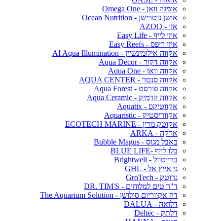
אומגה וואן - Omega One
אושן נוטרישן - Ocean Nutrition
אזו - AZOO
איזי לייף - Easy Life
איזי ריפס - Easy Reefs
אקווה אילומינשיין - AI Aqua Illumination
אקווה דקור - Aqua Decor
אקווה וואן - Aqua One
אקווה סנטר - AQUA CENTER
אקווה פורסט - Aqua Forest
אקווה קרמיק - Aqua Ceramic
אקווטיקס - Aquatix
אקווריסטיק - Aquaristic
אקוטק מרין - ECOTECH MARINE
ארקה - ARKA
באבל מגוס - Bubble Magus
בלו לייף -BLUE LIFE
ברייטוול - Brightwell
גי אייץ אל - GHL
גרוטק - GroTech
ד"ר טים למלוחים - DR. TIM'S
דה אקווריום סולושן - The Aquarium Solution
דלואה - DALUA
דלתק - Deltec