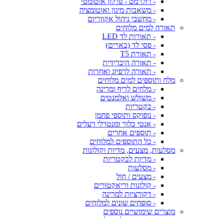
- רולרמט - פרלון אוטומטי
- משאבות מינון ואוטומציה
- מחשבי ניהול אקווריום
תאורה למים מלוחים
- תאורות לד LED
- פסי לד (בארים)
- תאורת T5
- תאורה היברידית
- תאורה לרפיוג ואחרות
מלח ותוספים למים מלוחים
- מלחים לריף ומרינה
- משולש ואלמנטים
- בקטריות
- נופוקס ותוספי פחמן
- אנטי כלור ומנטרלי רעלים
- תוספים אחרים
- כל התוספים למלוחים
מסלעות, מצעים, מדיות וקולונות
- מדיות לבקטריות
- מסלעות
- מצעים / חול
- קולונות וריאקטורים
- דקורציות למרינה
- סופחים שונים למלוחים
מוצרים שימושיים נוספים