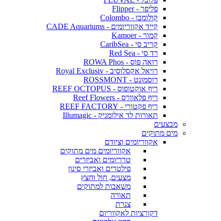
פליפר - Flipper
קולומבו - Colombo
קייד אקווריומים - CADE Aquariums
קמור - Kamoer
קריב סי - CaribSea
רד סי - Red Sea
רואה פוס - ROWA Phos
רויאל אקסלוסיב - Royal Exclusiv
רוסמונט - ROSSMONT
ריף אוקטופוס - REEF OCTOPUS
ריף פלאוורס - Reef Flowers
ריף פקטורי - REEF FACTORY
תאורות לד אילומגיק - Illumagic
מבצעים
מים מתוקים
אקווריומים וציודם
אקווריומים מים מתוקים
טרריומים ואביזרים
פילטרים ואביזרי סינון
מצעים, חול וחצץ
משאבות למתוקים
תאורה
צנרת
דקורציות לאקווריום