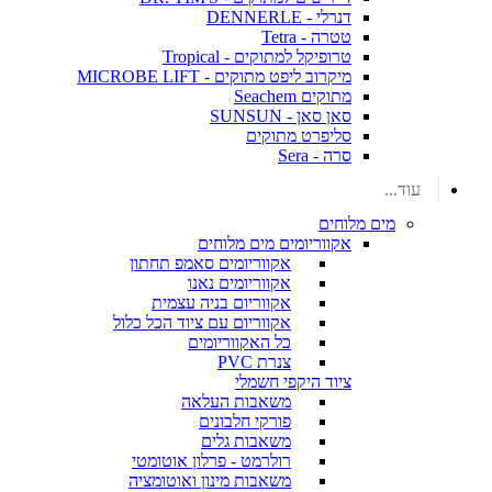
דנרלי - DENNERLE
טטרה - Tetra
טרופיקל למתוקים - Tropical
מיקרוב ליפט מתוקים - MICROBE LIFT
מתוקים Seachem
סאן סאן - SUNSUN
סליפרט מתוקים
סרה - Sera
עוד...
מים מלוחים
אקווריומים מים מלוחים
אקווריומים סאמפ תחתון
אקווריומים נאנו
אקווריום בניה עצמית
אקווריום עם ציוד הכל כלול
כל האקווריומים
צנרת PVC
ציוד היקפי חשמלי
משאבות העלאה
פורקי חלבונים
משאבות גלים
רולרמט - פרלון אוטומטי
משאבות מינון ואוטומציה