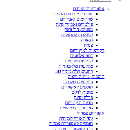
אקווריומים וציודם
אקווריומים מים מתוקים
טרריומים ואביזרים
פילטרים ואביזרי סינון
מצעים, חול וחצץ
משאבות למתוקים
תאורה
צנרת
דקורציות לאקווריום
דמוי אלמוגים
מסלעות טבעיות
מסלעות מלאכותיות
רקעים תלת מימד 3D
תוספים, מזונות ונלווה
גופי חימום וקירור
תוספים לאקווריום
מזונות לדגים
פרלון וסינון
מדיות ובקטריות
-אביזרים שימושיים
אקווריום צמחיה
גופי תאורה לצמחיה
תוספים לאקווריום צמחיה
ציוד לאקווריום צמחיה