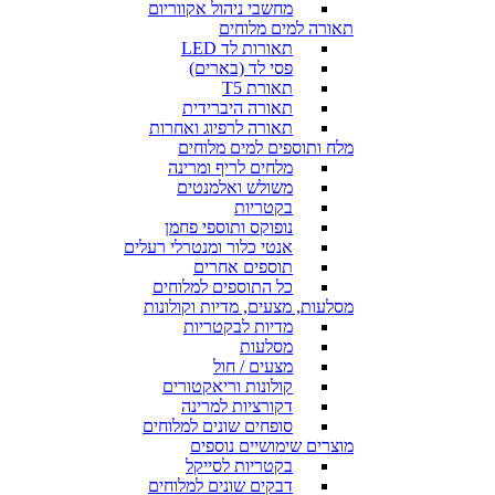
מחשבי ניהול אקווריום
תאורה למים מלוחים
תאורות לד LED
פסי לד (בארים)
תאורת T5
תאורה היברידית
תאורה לרפיוג ואחרות
מלח ותוספים למים מלוחים
מלחים לריף ומרינה
משולש ואלמנטים
בקטריות
נופוקס ותוספי פחמן
אנטי כלור ומנטרלי רעלים
תוספים אחרים
כל התוספים למלוחים
מסלעות, מצעים, מדיות וקולונות
מדיות לבקטריות
מסלעות
מצעים / חול
קולונות וריאקטורים
דקורציות למרינה
סופחים שונים למלוחים
מוצרים שימושיים נוספים
בקטריות לסייקל
דבקים שונים למלוחים