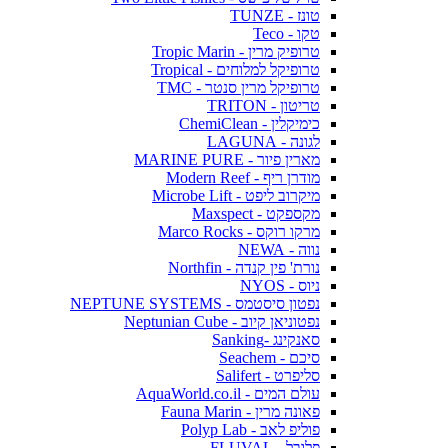
טונז - TUNZE
טקו - Teco
טרופיק מרין - Tropic Marin
טרופיקל למלוחים - Tropical
טרופיקל מרין סנטר - TMC
טריטון - TRITON
כימיקלין - ChemiClean
לגונה - LAGUNA
מארין פיור - MARINE PURE
מודרן ריף - Modern Reef
מיקרוב ליפט - Microbe Lift
מקספקט - Maxspect
מרקו רוקס - Marco Rocks
נווה - NEWA
נורת' פין קנדה - Northfin
ניוס - NYOS
נפטון סיסטמס - NEPTUNE SYSTEMS
נפטוניאן קיוב - Neptunian Cube
סאנקינג -Sanking
סיכם - Seachem
סליפרט - Salifert
עולם המים - AquaWorld.co.il
פאונה מרין - Fauna Marin
פוליפ לאב - Polyp Lab
פלובל - FLUVAL