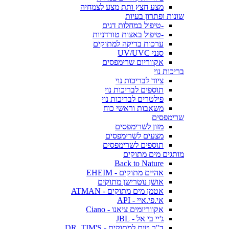
מצע חצץ ותת מצע לצמחיה
שונות ופתרון בעיות
-טיפול במחלות דגים
-טיפול באצות טורדניות
ערכות בדיקה למתוקים
סנני UV/UVC
אקווריום שרימפסים
בריכות נוי
ציוד לבריכות נוי
תוספים לבריכות נוי
פילטרים לבריכות נוי
משאבות וראשי כוח
שרימפסים
מזון לשרימפסים
מצעים לשרימפסים
תוספים לשרימפסים
מותגים מים מתוקים
Back to Nature
אהיים מתוקים - EHEIM
אושן נוטרישן מתוקים
אטמן מים מתוקים - ATMAN
אי.פי.איי - API
אקווריומים ציאנו - Ciano
ג'יי בי אל - JBL
ד"ר טים למתוקים - DR. TIM'S