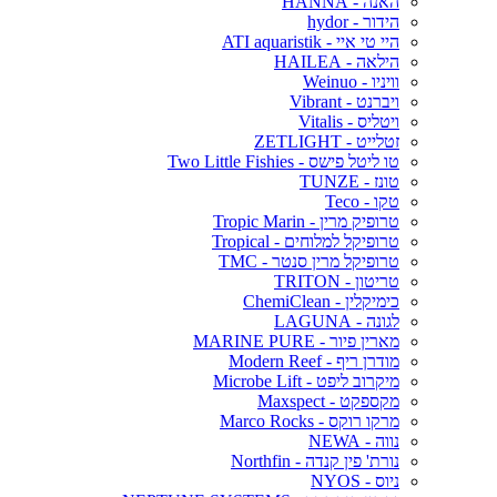
האנה - HANNA
הידור - hydor
היי טי איי - ATI aquaristik
הילאה - HAILEA
וויניו - Weinuo
ויברנט - Vibrant
ויטליס - Vitalis
זטלייט - ZETLIGHT
טו ליטל פישס - Two Little Fishies
טונז - TUNZE
טקו - Teco
טרופיק מרין - Tropic Marin
טרופיקל למלוחים - Tropical
טרופיקל מרין סנטר - TMC
טריטון - TRITON
כימיקלין - ChemiClean
לגונה - LAGUNA
מארין פיור - MARINE PURE
מודרן ריף - Modern Reef
מיקרוב ליפט - Microbe Lift
מקספקט - Maxspect
מרקו רוקס - Marco Rocks
נווה - NEWA
נורת' פין קנדה - Northfin
ניוס - NYOS