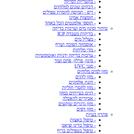
- בקטריות לסייקל
- דבקים שונים למלוחים
- דיפ - תמיסה להסרת טפילים
- חומצות אמינו
- תוספי אלמנטים הכל באחד
טיהור וסינון מים וערכות בדיקה
- בדיקות מעבדה ICP
- מצליל מים
- אוסמוזה הפוכה ושרף
- מדי מליחות
- ערכות בדיקה ידניות ואוטומטיות
- סינון, פרלון, פחם ועוד
- סנני UVC
מזון למים מלוחים
- מזון לדגים
- הזנת אלמוגים
- מזון לחסרי חוליות
- דגים בעייתים במזון
- אביזרים להאכלה
- מזון גרגרים שוקעים
- מזון דפים
פתרון בעיות
- טיפול באצות
- טיפול בדינו וציאנו
- טיפול בטפילים בריף