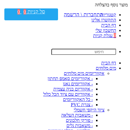
מוצר נוסף בהצלחה
סל קניות
0
0
התחברות \ הרשמה
קטגוריות
התקשרו אלינו
דף הבית
החשבון שלי
0
עגלת קניות
דף הבית
מים מלוחים
אקווריומים מים מלוחים
- אקווריומים סאמפ תחתון
- אקווריומים נאנו
- אקווריום בניה עצמית
- אקווריום עם ציוד הכל כלול
- כל האקווריומים
- צנרת PVC
ציוד היקפי חשמלי
- משאבות העלאה
- פורקי חלבונים
- משאבות גלים