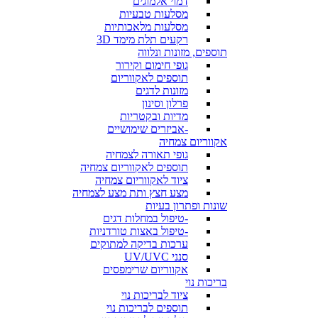
דמוי אלמוגים
מסלעות טבעיות
מסלעות מלאכותיות
רקעים תלת מימד 3D
תוספים, מזונות ונלווה
גופי חימום וקירור
תוספים לאקווריום
מזונות לדגים
פרלון וסינון
מדיות ובקטריות
-אביזרים שימושיים
אקווריום צמחיה
גופי תאורה לצמחיה
תוספים לאקווריום צמחיה
ציוד לאקווריום צמחיה
מצע חצץ ותת מצע לצמחיה
שונות ופתרון בעיות
-טיפול במחלות דגים
-טיפול באצות טורדניות
ערכות בדיקה למתוקים
סנני UV/UVC
אקווריום שרימפסים
בריכות נוי
ציוד לבריכות נוי
תוספים לבריכות נוי