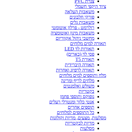
צנרת PVC
ציוד היקפי חשמלי
משאבות העלאה
פורקי חלבונים
משאבות גלים
רולרמט - פרלון אוטומטי
משאבות מינון ואוטומציה
מחשבי ניהול אקווריום
תאורה למים מלוחים
תאורות לד LED
פסי לד (בארים)
תאורת T5
תאורה היברידית
תאורה לרפיוג ואחרות
מלח ותוספים למים מלוחים
מלחים לריף ומרינה
משולש ואלמנטים
בקטריות
נופוקס ותוספי פחמן
אנטי כלור ומנטרלי רעלים
תוספים אחרים
כל התוספים למלוחים
מסלעות, מצעים, מדיות וקולונות
מדיות לבקטריות
מסלעות