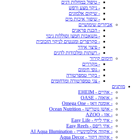
- טיפול במחלות דגים
- ניקוי מצע ורפש
- שיקום אלמוגים
- שיפור איכות מים
אביזרים שימושיים
- הכנת פראגים
- משאבות חמצן וסוללות גיבוי
- סקרפרים ומגנטים לניקוי הזכוכית
- פיצוי אידוי
- רשתות ומלכודות לדגים
חימום קירור
- מקררים
- גופי חימום
- בקרי טמפרטורה
- צגי טמפרטורה ומדחומים
מותגים
- אהיים - EHEIM
- אואזה - OASE
- אומגה וואן - Omega One
- אושן נוטרישן - Ocean Nutrition
- אזו - AZOO
- איזי לייף - Easy Life
- איזי ריפס - Easy Reefs
- אקווה אילומינשיין - AI Aqua Illumination
- אקווה דקור - Aqua Decor