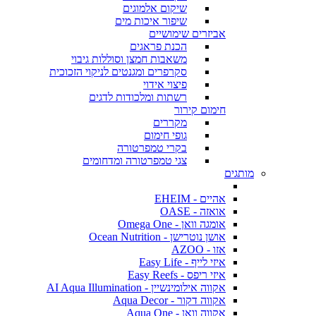
שיקום אלמוגים
שיפור איכות מים
אביזרים שימושיים
הכנת פראגים
משאבות חמצן וסוללות גיבוי
סקרפרים ומגנטים לניקוי הזכוכית
פיצוי אידוי
רשתות ומלכודות לדגים
חימום קירור
מקררים
גופי חימום
בקרי טמפרטורה
צגי טמפרטורה ומדחומים
מותגים
אהיים - EHEIM
אואזה - OASE
אומגה וואן - Omega One
אושן נוטרישן - Ocean Nutrition
אזו - AZOO
איזי לייף - Easy Life
איזי ריפס - Easy Reefs
אקווה אילומינשיין - AI Aqua Illumination
אקווה דקור - Aqua Decor
אקווה וואן - Aqua One