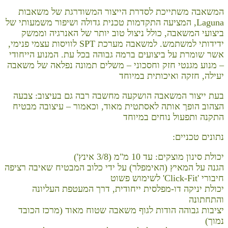
המשאבה משתייכת לסדרת הייצור המשודרגת של משאבות
Laguna, המציעה התקדמות טכנית גדולה ושיפור משמעותי של
ביצועי המשאבה, כולל ניצול טוב יותר של האנרגיה וממשק
ידידותי למשתמש. למשאבה מערכת SPT לוויסות עצמי פנימי,
אשר שומרת על ביצועים ברמה גבוהה בכל עת. המנוע הייחודי
– מנוע מגנטי חזק וחסכוני – משלים תמונה נפלאה של משאבה
יעילה, חזקה ואיכותית במיוחד
בעת ייצור המשאבה הושקעה מחשבה רבה גם בעיצוב: צבעה
הצהוב הופך אותה לאסתטית מאוד, וכאמור – עיצובה מבטיח
התקנה ותפעול נוחים במיוחד
נתונים טכניים:
יכולת סינון מוצקים: עד 10 מ"מ (3/8 אינץ')
הגנה על המאיץ (האימפלר) על ידי כלוב המבטיח שאיבה רציפה
חיבורי 'Click-Fit' לשימוש פשוט
יכולת יניקה דו-מפלסית ייחודית, דרך המעטפת העליונה
והתחתונה
יציבות גבוהה הודות לגוף משאבה שטוח מאוד (מרכז הכובד
נמוך)