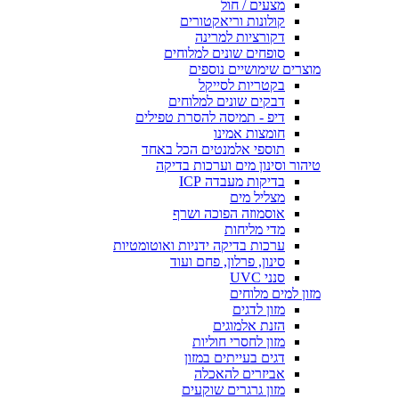
מצעים / חול
קולונות וריאקטורים
דקורציות למרינה
סופחים שונים למלוחים
מוצרים שימושיים נוספים
בקטריות לסייקל
דבקים שונים למלוחים
דיפ - תמיסה להסרת טפילים
חומצות אמינו
תוספי אלמנטים הכל באחד
טיהור וסינון מים וערכות בדיקה
בדיקות מעבדה ICP
מצליל מים
אוסמוזה הפוכה ושרף
מדי מליחות
ערכות בדיקה ידניות ואוטומטיות
סינון, פרלון, פחם ועוד
סנני UVC
מזון למים מלוחים
מזון לדגים
הזנת אלמוגים
מזון לחסרי חוליות
דגים בעייתים במזון
אביזרים להאכלה
מזון גרגרים שוקעים