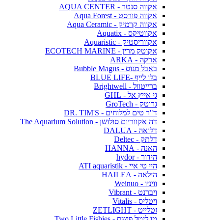
אקווה סנטר - AQUA CENTER
אקווה פורסט - Aqua Forest
אקווה קרמיק - Aqua Ceramic
אקווטיקס - Aquatix
אקווריסטיק - Aquaristic
אקוטק מרין - ECOTECH MARINE
ארקה - ARKA
באבל מגוס - Bubble Magus
בלו לייף -BLUE LIFE
ברייטוול - Brightwell
גי אייץ אל - GHL
גרוטק - GroTech
ד"ר טים למלוחים - DR. TIM'S
דה אקווריום סולושן - The Aquarium Solution
דלואה - DALUA
דלתק - Deltec
האנה - HANNA
הידור - hydor
היי טי איי - ATI aquaristik
הילאה - HAILEA
וויניו - Weinuo
ויברנט - Vibrant
ויטליס - Vitalis
זטלייט - ZETLIGHT
טו ליטל פישס - Two Little Fishies