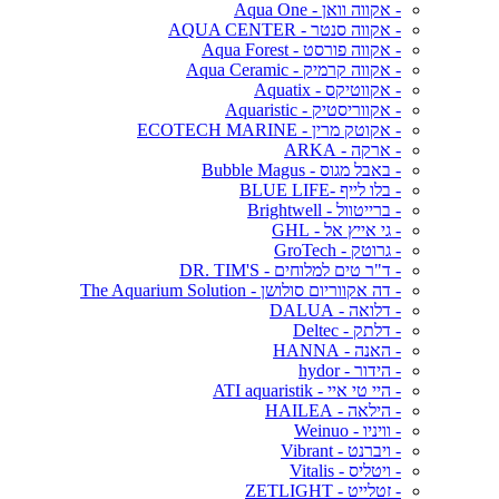
- אקווה וואן - Aqua One
- אקווה סנטר - AQUA CENTER
- אקווה פורסט - Aqua Forest
- אקווה קרמיק - Aqua Ceramic
- אקווטיקס - Aquatix
- אקווריסטיק - Aquaristic
- אקוטק מרין - ECOTECH MARINE
- ארקה - ARKA
- באבל מגוס - Bubble Magus
- בלו לייף -BLUE LIFE
- ברייטוול - Brightwell
- גי אייץ אל - GHL
- גרוטק - GroTech
- ד"ר טים למלוחים - DR. TIM'S
- דה אקווריום סולושן - The Aquarium Solution
- דלואה - DALUA
- דלתק - Deltec
- האנה - HANNA
- הידור - hydor
- היי טי איי - ATI aquaristik
- הילאה - HAILEA
- וויניו - Weinuo
- ויברנט - Vibrant
- ויטליס - Vitalis
- זטלייט - ZETLIGHT