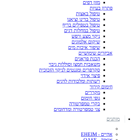
מזון דפים
פתרון בעיות
טיפול באצות
טיפול בדינו וציאנו
טיפול בטפילים בריף
טיפול במחלות דגים
ניקוי מצע ורפש
שיקום אלמוגים
שיפור איכות מים
אביזרים שימושיים
הכנת פראגים
משאבות חמצן וסוללות גיבוי
סקרפרים ומגנטים לניקוי הזכוכית
פיצוי אידוי
רשתות ומלכודות לדגים
חימום קירור
מקררים
גופי חימום
בקרי טמפרטורה
צגי טמפרטורה ומדחומים
מותגים
אהיים - EHEIM
אואזה - OASE