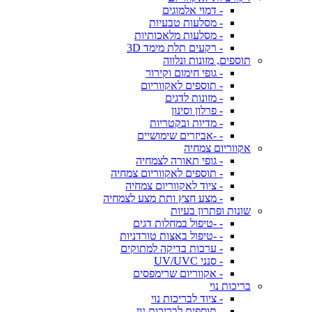
- דמוי אלמוגים
- מסלעות טבעיות
- מסלעות מלאכותיות
- רקעים תלת מימד 3D
תוספים, מזונות ונלווה
- גופי חימום וקירור
- תוספים לאקווריום
- מזונות לדגים
- פרלון וסינון
- מדיות ובקטריות
- -אביזרים שימושיים
אקווריום צמחיה
- גופי תאורה לצמחיה
- תוספים לאקווריום צמחיה
- ציוד לאקווריום צמחיה
- מצע חצץ ותת מצע לצמחיה
שונות ופתרון בעיות
- -טיפול במחלות דגים
- -טיפול באצות טורדניות
- ערכות בדיקה למתוקים
- סנני UV/UVC
- אקווריום שרימפסים
בריכות נוי
- ציוד לבריכות נוי
- תוספים לבריכות נוי