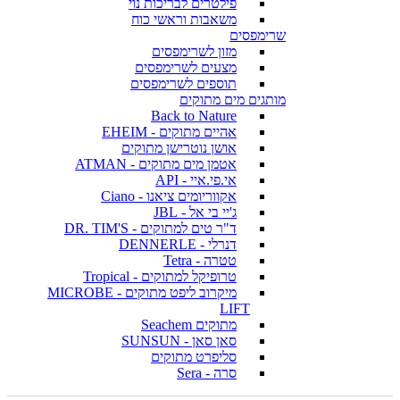
פילטרים לבריכות נוי
משאבות וראשי כוח
שרימפסים
מזון לשרימפסים
מצעים לשרימפסים
תוספים לשרימפסים
מותגים מים מתוקים
Back to Nature
אהיים מתוקים - EHEIM
אושן נוטרישן מתוקים
אטמן מים מתוקים - ATMAN
אי.פי.איי - API
אקווריומים ציאנו - Ciano
ג'יי בי אל - JBL
ד"ר טים למתוקים - DR. TIM'S
דנרלי - DENNERLE
טטרה - Tetra
טרופיקל למתוקים - Tropical
מיקרוב ליפט מתוקים - MICROBE
LIFT
מתוקים Seachem
סאן סאן - SUNSUN
סליפרט מתוקים
סרה - Sera