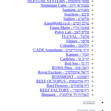
נפטון סיסטמס - NEPTUNE SYSTEMS
נפטוניאן קיוב - Neptunian Cube
סאנקינג -Sanking
סיכם - Seachem
סליפרט - Salifert
עולם המים - AquaWorld.co.il
פאונה מרין - Fauna Marin
פוליפ לאב - Polyp Lab
פלובל - FLUVAL
פליפר - Flipper
קולומבו - Colombo
קייד אקווריומים - CADE Aquariums
קמור - Kamoer
קריב סי - CaribSea
רד סי - Red Sea
רואה פוס - ROWA Phos
רויאל אקסלוסיב - Royal Exclusiv
רוסמונט - ROSSMONT
ריף אוקטופוס - REEF OCTOPUS
ריף פלאוורס - Reef Flowers
ריף פקטורי - REEF FACTORY
תאורות לד אילומגיק - Illumagic
מבצעים
מים מתוקים