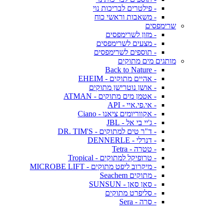
- פילטרים לבריכות נוי
- משאבות וראשי כוח
שרימפסים
- מזון לשרימפסים
- מצעים לשרימפסים
- תוספים לשרימפסים
מותגים מים מתוקים
- Back to Nature
- אהיים מתוקים - EHEIM
- אושן נוטרישן מתוקים
- אטמן מים מתוקים - ATMAN
- אי.פי.איי - API
- אקווריומים ציאנו - Ciano
- ג'יי בי אל - JBL
- ד"ר טים למתוקים - DR. TIM'S
- דנרלי - DENNERLE
- טטרה - Tetra
- טרופיקל למתוקים - Tropical
- מיקרוב ליפט מתוקים - MICROBE LIFT
- מתוקים Seachem
- סאן סאן - SUNSUN
- סליפרט מתוקים
- סרה - Sera