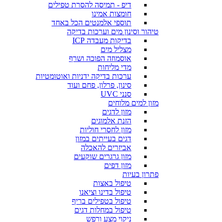
דיפ - תמיסה להסרת טפילים
חומצות אמינו
תוספי אלמנטים הכל באחד
טיהור וסינון מים וערכות בדיקה
בדיקות מעבדה ICP
מצליל מים
אוסמוזה הפוכה ושרף
מדי מליחות
ערכות בדיקה ידניות ואוטומטיות
סינון, פרלון, פחם ועוד
סנני UVC
מזון למים מלוחים
מזון לדגים
הזנת אלמוגים
מזון לחסרי חוליות
דגים בעייתים במזון
אביזרים להאכלה
מזון גרגרים שוקעים
מזון דפים
פתרון בעיות
טיפול באצות
טיפול בדינו וציאנו
טיפול בטפילים בריף
טיפול במחלות דגים
ניקוי מצע ורפש