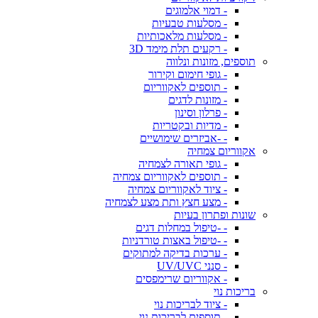
- דמוי אלמוגים
- מסלעות טבעיות
- מסלעות מלאכותיות
- רקעים תלת מימד 3D
תוספים, מזונות ונלווה
- גופי חימום וקירור
- תוספים לאקווריום
- מזונות לדגים
- פרלון וסינון
- מדיות ובקטריות
- -אביזרים שימושיים
אקווריום צמחיה
- גופי תאורה לצמחיה
- תוספים לאקווריום צמחיה
- ציוד לאקווריום צמחיה
- מצע חצץ ותת מצע לצמחיה
שונות ופתרון בעיות
- -טיפול במחלות דגים
- -טיפול באצות טורדניות
- ערכות בדיקה למתוקים
- סנני UV/UVC
- אקווריום שרימפסים
בריכות נוי
- ציוד לבריכות נוי
- תוספים לבריכות נוי