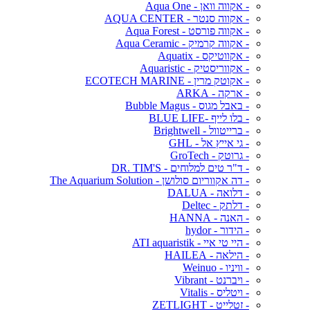
- אקווה וואן - Aqua One
- אקווה סנטר - AQUA CENTER
- אקווה פורסט - Aqua Forest
- אקווה קרמיק - Aqua Ceramic
- אקווטיקס - Aquatix
- אקווריסטיק - Aquaristic
- אקוטק מרין - ECOTECH MARINE
- ארקה - ARKA
- באבל מגוס - Bubble Magus
- בלו לייף -BLUE LIFE
- ברייטוול - Brightwell
- גי אייץ אל - GHL
- גרוטק - GroTech
- ד"ר טים למלוחים - DR. TIM'S
- דה אקווריום סולושן - The Aquarium Solution
- דלואה - DALUA
- דלתק - Deltec
- האנה - HANNA
- הידור - hydor
- היי טי איי - ATI aquaristik
- הילאה - HAILEA
- וויניו - Weinuo
- ויברנט - Vibrant
- ויטליס - Vitalis
- זטלייט - ZETLIGHT