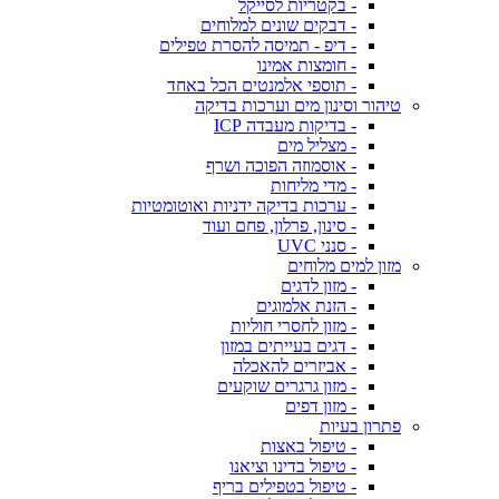
- בקטריות לסייקל
- דבקים שונים למלוחים
- דיפ - תמיסה להסרת טפילים
- חומצות אמינו
- תוספי אלמנטים הכל באחד
טיהור וסינון מים וערכות בדיקה
- בדיקות מעבדה ICP
- מצליל מים
- אוסמוזה הפוכה ושרף
- מדי מליחות
- ערכות בדיקה ידניות ואוטומטיות
- סינון, פרלון, פחם ועוד
- סנני UVC
מזון למים מלוחים
- מזון לדגים
- הזנת אלמוגים
- מזון לחסרי חוליות
- דגים בעייתים במזון
- אביזרים להאכלה
- מזון גרגרים שוקעים
- מזון דפים
פתרון בעיות
- טיפול באצות
- טיפול בדינו וציאנו
- טיפול בטפילים בריף