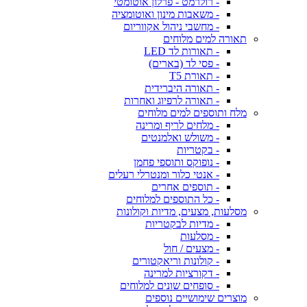
- רולרמט - פרלון אוטומטי
- משאבות מינון ואוטומציה
- מחשבי ניהול אקווריום
תאורה למים מלוחים
- תאורות לד LED
- פסי לד (בארים)
- תאורת T5
- תאורה היברידית
- תאורה לרפיוג ואחרות
מלח ותוספים למים מלוחים
- מלחים לריף ומרינה
- משולש ואלמנטים
- בקטריות
- נופוקס ותוספי פחמן
- אנטי כלור ומנטרלי רעלים
- תוספים אחרים
- כל התוספים למלוחים
מסלעות, מצעים, מדיות וקולונות
- מדיות לבקטריות
- מסלעות
- מצעים / חול
- קולונות וריאקטורים
- דקורציות למרינה
- סופחים שונים למלוחים
מוצרים שימושיים נוספים