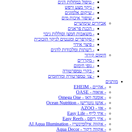
- טיפול במחלות דגים
- ניקוי מצע ורפש
- שיקום אלמוגים
- שיפור איכות מים
אביזרים שימושיים
- הכנת פראגים
- משאבות חמצן וסוללות גיבוי
- סקרפרים ומגנטים לניקוי הזכוכית
- פיצוי אידוי
- רשתות ומלכודות לדגים
חימום קירור
- מקררים
- גופי חימום
- בקרי טמפרטורה
- צגי טמפרטורה ומדחומים
מותגים
- אהיים - EHEIM
- אואזה - OASE
- אומגה וואן - Omega One
- אושן נוטרישן - Ocean Nutrition
- אזו - AZOO
- איזי לייף - Easy Life
- איזי ריפס - Easy Reefs
- אקווה אילומינשיין - AI Aqua Illumination
- אקווה דקור - Aqua Decor