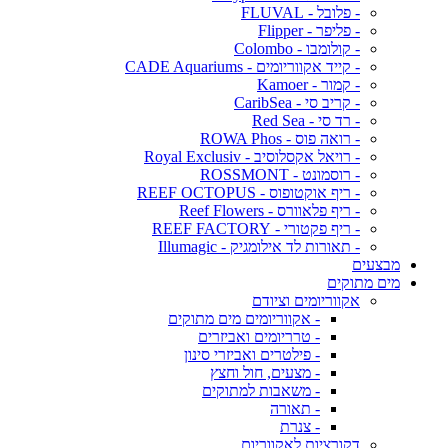
- פלובל - FLUVAL
- פליפר - Flipper
- קולומבו - Colombo
- קייד אקווריומים - CADE Aquariums
- קמור - Kamoer
- קריב סי - CaribSea
- רד סי - Red Sea
- רואה פוס - ROWA Phos
- רויאל אקסלוסיב - Royal Exclusiv
- רוסמונט - ROSSMONT
- ריף אוקטופוס - REEF OCTOPUS
- ריף פלאוורס - Reef Flowers
- ריף פקטורי - REEF FACTORY
- תאורות לד אילומגיק - Illumagic
מבצעים
מים מתוקים
אקווריומים וציודם
- אקווריומים מים מתוקים
- טרריומים ואביזרים
- פילטרים ואביזרי סינון
- מצעים, חול וחצץ
- משאבות למתוקים
- תאורה
- צנרת
דקורציות לאקווריום