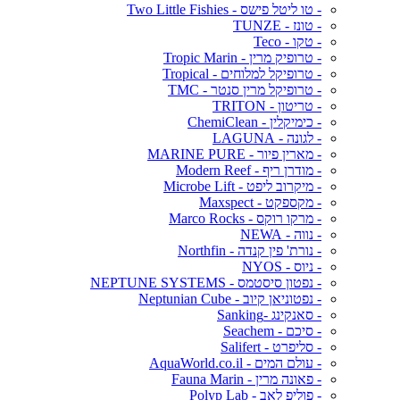
- טו ליטל פישס - Two Little Fishies
- טונז - TUNZE
- טקו - Teco
- טרופיק מרין - Tropic Marin
- טרופיקל למלוחים - Tropical
- טרופיקל מרין סנטר - TMC
- טריטון - TRITON
- כימיקלין - ChemiClean
- לגונה - LAGUNA
- מארין פיור - MARINE PURE
- מודרן ריף - Modern Reef
- מיקרוב ליפט - Microbe Lift
- מקספקט - Maxspect
- מרקו רוקס - Marco Rocks
- נווה - NEWA
- נורת' פין קנדה - Northfin
- ניוס - NYOS
- נפטון סיסטמס - NEPTUNE SYSTEMS
- נפטוניאן קיוב - Neptunian Cube
- סאנקינג -Sanking
- סיכם - Seachem
- סליפרט - Salifert
- עולם המים - AquaWorld.co.il
- פאונה מרין - Fauna Marin
- פוליפ לאב - Polyp Lab