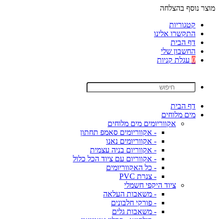
מוצר נוסף בהצלחה
קטגוריות
התקשרו אלינו
דף הבית
החשבון שלי
0
עגלת קניות
דף הבית
מים מלוחים
אקווריומים מים מלוחים
- אקווריומים סאמפ תחתון
- אקווריומים נאנו
- אקווריום בניה עצמית
- אקווריום עם ציוד הכל כלול
- כל האקווריומים
- צנרת PVC
ציוד היקפי חשמלי
- משאבות העלאה
- פורקי חלבונים
- משאבות גלים