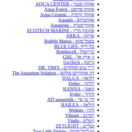
אקווה סנטר - AQUA CENTER
אקווה פורסט - Aqua Forest
אקווה קרמיק - Aqua Ceramic
אקווטיקס - Aquatix
אקווריסטיק - Aquaristic
אקוטק מרין - ECOTECH MARINE
ארקה - ARKA
באבל מגוס - Bubble Magus
בלו לייף -BLUE LIFE
ברייטוול - Brightwell
גי אייץ אל - GHL
גרוטק - GroTech
ד"ר טים למלוחים - DR. TIM'S
דה אקווריום סולושן - The Aquarium Solution
דלואה - DALUA
דלתק - Deltec
האנה - HANNA
הידור - hydor
היי טי איי - ATI aquaristik
הילאה - HAILEA
וויניו - Weinuo
ויברנט - Vibrant
ויטליס - Vitalis
זטלייט - ZETLIGHT
טו ליטל פישס - Two Little Fishies