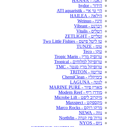
האנה - HANNA
הידור - hydor
היי טי איי - ATI aquaristik
הילאה - HAILEA
וויניו - Weinuo
ויברנט - Vibrant
ויטליס - Vitalis
זטלייט - ZETLIGHT
טו ליטל פישס - Two Little Fishies
טונז - TUNZE
טקו - Teco
טרופיק מרין - Tropic Marin
טרופיקל למלוחים - Tropical
טרופיקל מרין סנטר - TMC
טריטון - TRITON
כימיקלין - ChemiClean
לגונה - LAGUNA
מארין פיור - MARINE PURE
מודרן ריף - Modern Reef
מיקרוב ליפט - Microbe Lift
מקספקט - Maxspect
מרקו רוקס - Marco Rocks
נווה - NEWA
נורת' פין קנדה - Northfin
ניוס - NYOS