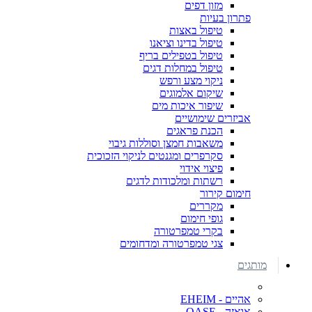
מזון דפים
פתרון בעיות
טיפול באצות
טיפול בדינו וציאנו
טיפול בטפילים בריף
טיפול במחלות דגים
ניקוי מצע ורפש
שיקום אלמוגים
שיפור איכות מים
אביזרים שימושיים
הכנת פראגים
משאבות חמצן וסוללות גיבוי
סקרפרים ומגנטים לניקוי הזכוכית
פיצוי אידוי
רשתות ומלכודות לדגים
חימום קירור
מקררים
גופי חימום
בקרי טמפרטורה
צגי טמפרטורה ומדחומים
מותגים
אהיים - EHEIM
אואזה - OASE