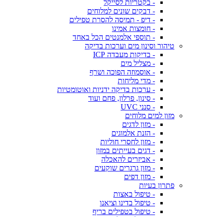
- בקטריות לסייקל
- דבקים שונים למלוחים
- דיפ - תמיסה להסרת טפילים
- חומצות אמינו
- תוספי אלמנטים הכל באחד
טיהור וסינון מים וערכות בדיקה
- בדיקות מעבדה ICP
- מצליל מים
- אוסמוזה הפוכה ושרף
- מדי מליחות
- ערכות בדיקה ידניות ואוטומטיות
- סינון, פרלון, פחם ועוד
- סנני UVC
מזון למים מלוחים
- מזון לדגים
- הזנת אלמוגים
- מזון לחסרי חוליות
- דגים בעייתים במזון
- אביזרים להאכלה
- מזון גרגרים שוקעים
- מזון דפים
פתרון בעיות
- טיפול באצות
- טיפול בדינו וציאנו
- טיפול בטפילים בריף