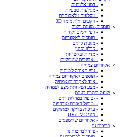
- דמוי אלמוגים
- מסלעות טבעיות
- מסלעות מלאכותיות
- רקעים תלת מימד 3D
תוספים, מזונות ונלווה
- גופי חימום וקירור
- תוספים לאקווריום
- מזונות לדגים
- פרלון וסינון
- מדיות ובקטריות
- -אביזרים שימושיים
אקווריום צמחיה
- גופי תאורה לצמחיה
- תוספים לאקווריום צמחיה
- ציוד לאקווריום צמחיה
- מצע חצץ ותת מצע לצמחיה
שונות ופתרון בעיות
- -טיפול במחלות דגים
- -טיפול באצות טורדניות
- ערכות בדיקה למתוקים
- סנני UV/UVC
- אקווריום שרימפסים
בריכות נוי
- ציוד לבריכות נוי
- תוספים לבריכות נוי