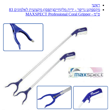
ראשי
מקספקט גריפר - ידית מלקחיים(תפסן) מקצועית לאלמוגים 83
ס"מ - MAXSPECT Professional Coral Gripper