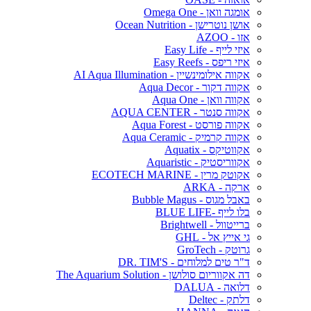
אומגה וואן - Omega One
אושן נוטרישן - Ocean Nutrition
אזו - AZOO
איזי לייף - Easy Life
איזי ריפס - Easy Reefs
אקווה אילומינשיין - AI Aqua Illumination
אקווה דקור - Aqua Decor
אקווה וואן - Aqua One
אקווה סנטר - AQUA CENTER
אקווה פורסט - Aqua Forest
אקווה קרמיק - Aqua Ceramic
אקווטיקס - Aquatix
אקווריסטיק - Aquaristic
אקוטק מרין - ECOTECH MARINE
ארקה - ARKA
באבל מגוס - Bubble Magus
בלו לייף -BLUE LIFE
ברייטוול - Brightwell
גי אייץ אל - GHL
גרוטק - GroTech
ד"ר טים למלוחים - DR. TIM'S
דה אקווריום סולושן - The Aquarium Solution
דלואה - DALUA
דלתק - Deltec