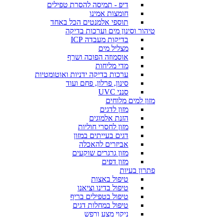
דיפ - תמיסה להסרת טפילים
חומצות אמינו
תוספי אלמנטים הכל באחד
טיהור וסינון מים וערכות בדיקה
בדיקות מעבדה ICP
מצליל מים
אוסמוזה הפוכה ושרף
מדי מליחות
ערכות בדיקה ידניות ואוטומטיות
סינון, פרלון, פחם ועוד
סנני UVC
מזון למים מלוחים
מזון לדגים
הזנת אלמוגים
מזון לחסרי חוליות
דגים בעייתים במזון
אביזרים להאכלה
מזון גרגרים שוקעים
מזון דפים
פתרון בעיות
טיפול באצות
טיפול בדינו וציאנו
טיפול בטפילים בריף
טיפול במחלות דגים
ניקוי מצע ורפש