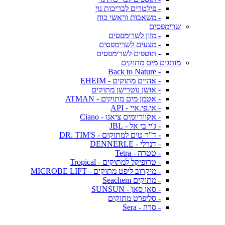
- פילטרים לבריכות נוי
- משאבות וראשי כוח
שרימפסים
- מזון לשרימפסים
- מצעים לשרימפסים
- תוספים לשרימפסים
מותגים מים מתוקים
- Back to Nature
- אהיים מתוקים - EHEIM
- אושן נוטרישן מתוקים
- אטמן מים מתוקים - ATMAN
- אי.פי.איי - API
- אקווריומים ציאנו - Ciano
- ג'יי בי אל - JBL
- ד"ר טים למתוקים - DR. TIM'S
- דנרלי - DENNERLE
- טטרה - Tetra
- טרופיקל למתוקים - Tropical
- מיקרוב ליפט מתוקים - MICROBE LIFT
- מתוקים Seachem
- סאן סאן - SUNSUN
- סליפרט מתוקים
- סרה - Sera