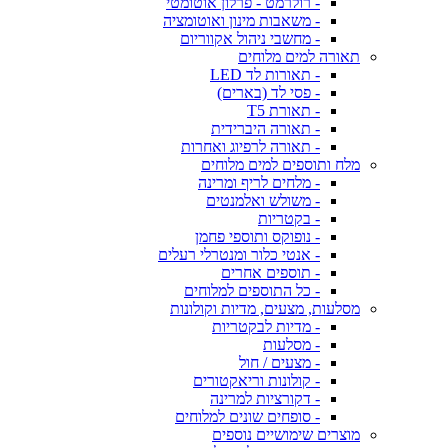
- רולרמט - פרלון אוטומטי
- משאבות מינון ואוטומציה
- מחשבי ניהול אקווריום
תאורה למים מלוחים
- תאורות לד LED
- פסי לד (בארים)
- תאורת T5
- תאורה היברידית
- תאורה לרפיוג ואחרות
מלח ותוספים למים מלוחים
- מלחים לריף ומרינה
- משולש ואלמנטים
- בקטריות
- נופוקס ותוספי פחמן
- אנטי כלור ומנטרלי רעלים
- תוספים אחרים
- כל התוספים למלוחים
מסלעות, מצעים, מדיות וקולונות
- מדיות לבקטריות
- מסלעות
- מצעים / חול
- קולונות וריאקטורים
- דקורציות למרינה
- סופחים שונים למלוחים
מוצרים שימושיים נוספים