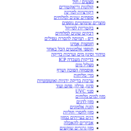
מצעים / חול
קולונות וריאקטורים
דקורציות למרינה
סופחים שונים למלוחים
מוצרים שימושיים נוספים
בקטריות לסייקל
דבקים שונים למלוחים
דיפ - תמיסה להסרת טפילים
חומצות אמינו
תוספי אלמנטים הכל באחד
טיהור וסינון מים וערכות בדיקה
בדיקות מעבדה ICP
מצליל מים
אוסמוזה הפוכה ושרף
מדי מליחות
ערכות בדיקה ידניות ואוטומטיות
סינון, פרלון, פחם ועוד
סנני UVC
מזון למים מלוחים
מזון לדגים
הזנת אלמוגים
מזון לחסרי חוליות
דגים בעייתים במזון
אביזרים להאכלה
מזון גרגרים שוקעים