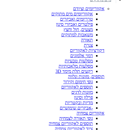
אקווריומים וציודם
אקווריומים מים מתוקים
טרריומים ואביזרים
פילטרים ואביזרי סינון
מצעים, חול וחצץ
משאבות למתוקים
תאורה
צנרת
דקורציות לאקווריום
דמוי אלמוגים
מסלעות טבעיות
מסלעות מלאכותיות
רקעים תלת מימד 3D
תוספים, מזונות ונלווה
גופי חימום וקירור
תוספים לאקווריום
מזונות לדגים
פרלון וסינון
מדיות ובקטריות
-אביזרים שימושיים
אקווריום צמחיה
גופי תאורה לצמחיה
תוספים לאקווריום צמחיה
ציוד לאקווריום צמחיה