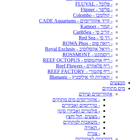
- פלובל - FLUVAL
- פליפר - Flipper
- קולומבו - Colombo
- קייד אקווריומים - CADE Aquariums
- קמור - Kamoer
- קריב סי - CaribSea
- רד סי - Red Sea
- רואה פוס - ROWA Phos
- רויאל אקסלוסיב - Royal Exclusiv
- רוסמונט - ROSSMONT
- ריף אוקטופוס - REEF OCTOPUS
- ריף פלאוורס - Reef Flowers
- ריף פקטורי - REEF FACTORY
- תאורות לד אילומגיק - Illumagic
מבצעים
מים מתוקים
אקווריומים וציודם
- אקווריומים מים מתוקים
- טרריומים ואביזרים
- פילטרים ואביזרי סינון
- מצעים, חול וחצץ
- משאבות למתוקים
- תאורה
- צנרת
דקורציות לאקווריום