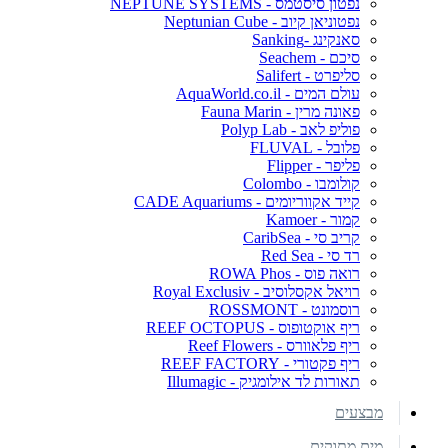
נפטון סיסטמס - NEPTUNE SYSTEMS
נפטוניאן קיוב - Neptunian Cube
סאנקינג -Sanking
סיכם - Seachem
סליפרט - Salifert
עולם המים - AquaWorld.co.il
פאונה מרין - Fauna Marin
פוליפ לאב - Polyp Lab
פלובל - FLUVAL
פליפר - Flipper
קולומבו - Colombo
קייד אקווריומים - CADE Aquariums
קמור - Kamoer
קריב סי - CaribSea
רד סי - Red Sea
רואה פוס - ROWA Phos
רויאל אקסלוסיב - Royal Exclusiv
רוסמונט - ROSSMONT
ריף אוקטופוס - REEF OCTOPUS
ריף פלאוורס - Reef Flowers
ריף פקטורי - REEF FACTORY
תאורות לד אילומגיק - Illumagic
מבצעים
מים מתוקים