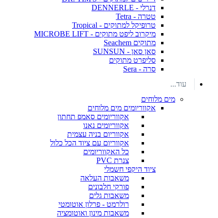
דנרלי - DENNERLE
טטרה - Tetra
טרופיקל למתוקים - Tropical
מיקרוב ליפט מתוקים - MICROBE LIFT
מתוקים Seachem
סאן סאן - SUNSUN
סליפרט מתוקים
סרה - Sera
עוד...
מים מלוחים
אקווריומים מים מלוחים
אקווריומים סאמפ תחתון
אקווריומים נאנו
אקווריום בניה עצמית
אקווריום עם ציוד הכל כלול
כל האקווריומים
צנרת PVC
ציוד היקפי חשמלי
משאבות העלאה
פורקי חלבונים
משאבות גלים
רולרמט - פרלון אוטומטי
משאבות מינון ואוטומציה