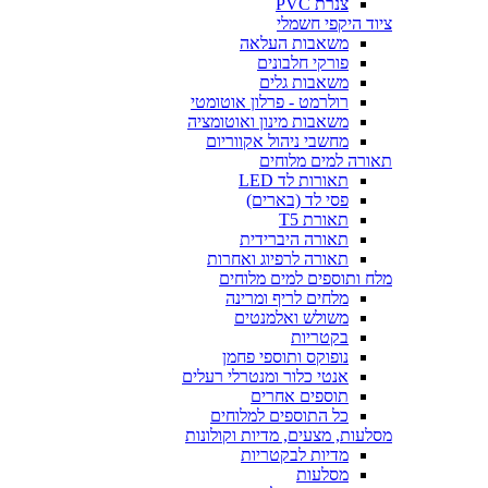
צנרת PVC
ציוד היקפי חשמלי
משאבות העלאה
פורקי חלבונים
משאבות גלים
רולרמט - פרלון אוטומטי
משאבות מינון ואוטומציה
מחשבי ניהול אקווריום
תאורה למים מלוחים
תאורות לד LED
פסי לד (בארים)
תאורת T5
תאורה היברידית
תאורה לרפיוג ואחרות
מלח ותוספים למים מלוחים
מלחים לריף ומרינה
משולש ואלמנטים
בקטריות
נופוקס ותוספי פחמן
אנטי כלור ומנטרלי רעלים
תוספים אחרים
כל התוספים למלוחים
מסלעות, מצעים, מדיות וקולונות
מדיות לבקטריות
מסלעות