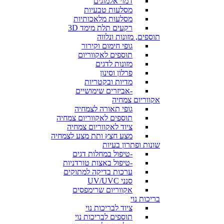
דמוי אלמוגים
מסלעות טבעיות
מסלעות מלאכותיות
רקעים תלת מימד 3D
תוספים, מזונות ונלווה
גופי חימום וקירור
תוספים לאקווריום
מזונות לדגים
פרלון וסינון
מדיות ובקטריות
-אביזרים שימושיים
אקווריום צמחיה
גופי תאורה לצמחיה
תוספים לאקווריום צמחיה
ציוד לאקווריום צמחיה
מצע חצץ ותת מצע לצמחיה
שונות ופתרון בעיות
-טיפול במחלות דגים
-טיפול באצות טורדניות
ערכות בדיקה למתוקים
סנני UV/UVC
אקווריום שרימפסים
בריכות נוי
ציוד לבריכות נוי
תוספים לבריכות נוי