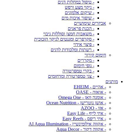
- טיפול במחלות דגים
- ניקוי מצע ורפש
- שיקום אלמוגים
- שיפור איכות מים
אביזרים שימושיים
- הכנת פראגים
- משאבות חמצן וסוללות גיבוי
- סקרפרים ומגנטים לניקוי הזכוכית
- פיצוי אידוי
- רשתות ומלכודות לדגים
חימום קירור
- מקררים
- גופי חימום
- בקרי טמפרטורה
- צגי טמפרטורה ומדחומים
מותגים
- אהיים - EHEIM
- אואזה - OASE
- אומגה וואן - Omega One
- אושן נוטרישן - Ocean Nutrition
- אזו - AZOO
- איזי לייף - Easy Life
- איזי ריפס - Easy Reefs
- אקווה אילומינשיין - AI Aqua Illumination
- אקווה דקור - Aqua Decor