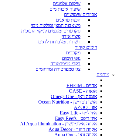
שיקום אלמוגים
שיפור איכות מים
אביזרים שימושיים
הכנת פראגים
משאבות חמצן וסוללות גיבוי
סקרפרים ומגנטים לניקוי הזכוכית
פיצוי אידוי
רשתות ומלכודות לדגים
חימום קירור
מקררים
גופי חימום
בקרי טמפרטורה
צגי טמפרטורה ומדחומים
מותגים
אהיים - EHEIM
אואזה - OASE
אומגה וואן - Omega One
אושן נוטרישן - Ocean Nutrition
אזו - AZOO
איזי לייף - Easy Life
איזי ריפס - Easy Reefs
אקווה אילומינשיין - AI Aqua Illumination
אקווה דקור - Aqua Decor
אקווה וואן - Aqua One