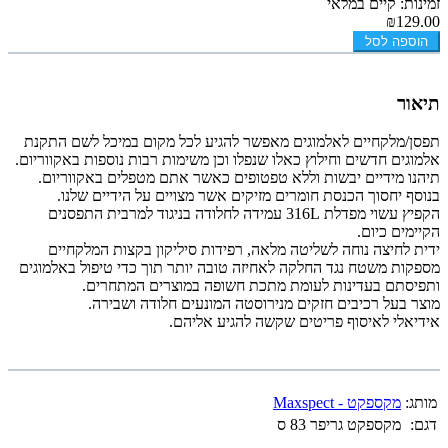
זמינות: קיים במלאי
₪129.00
הוספה לסל
תיאור
תפסן/מלקחיים לאלמוגים מאפשר להגיע לכל מקום במיכל לשם התקנת
אלמוגים חדשים וחילוץ כאלו שנפלו וכן משימות רבות נוספות באקווריום.
תיהנו מידיים יבשות וללא טפטופים כאשר אתם מטפלים באקווריום.
בנוסף יחסוך הכנסת חומרים מזיקים אשר מצויים על הידיים שלנו.
הקפיץ עשוי מפדלת 316L עמידה לחלודה בניגוד למרבית התפסנים
הקיימים כיום.
ידית לחיצה נוחה לשליטה מלאה, רפידות סיליקון בקצות המלקחיים
מספקות משטח נגד החלקה לאחיזה טובה יותר תוך כדי טיפול באלמוגים
ותפיסתם בעדינות לעומת מתכת חשופה במוצרים המתחרים.
מוצר בעל רכיבים חזקים מנירוסטה המונעים חלודה ושבירה.
אידיאלי לאיסוף פריטים שקשה להגיע אליהם.
מותג:
מקספקט - Maxspect
דגם:
מקספקט גריפר 83 ס