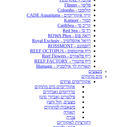
פליפר - Flipper
קולומבו - Colombo
קייד אקווריומים - CADE Aquariums
קמור - Kamoer
קריב סי - CaribSea
רד סי - Red Sea
רואה פוס - ROWA Phos
רויאל אקסלוסיב - Royal Exclusiv
רוסמונט - ROSSMONT
ריף אוקטופוס - REEF OCTOPUS
ריף פלאוורס - Reef Flowers
ריף פקטורי - REEF FACTORY
תאורות לד אילומגיק - Illumagic
מבצעים
מים מתוקים
אקווריומים וציודם
אקווריומים מים מתוקים
טרריומים ואביזרים
פילטרים ואביזרי סינון
מצעים, חול וחצץ
משאבות למתוקים
תאורה
צנרת
דקורציות לאקווריום