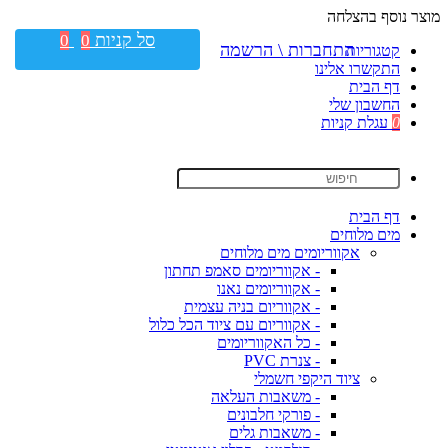
מוצר נוסף בהצלחה
סל קניות
0
0
התחברות \ הרשמה
קטגוריות
התקשרו אלינו
דף הבית
החשבון שלי
0
עגלת קניות
דף הבית
מים מלוחים
אקווריומים מים מלוחים
- אקווריומים סאמפ תחתון
- אקווריומים נאנו
- אקווריום בניה עצמית
- אקווריום עם ציוד הכל כלול
- כל האקווריומים
- צנרת PVC
ציוד היקפי חשמלי
- משאבות העלאה
- פורקי חלבונים
- משאבות גלים