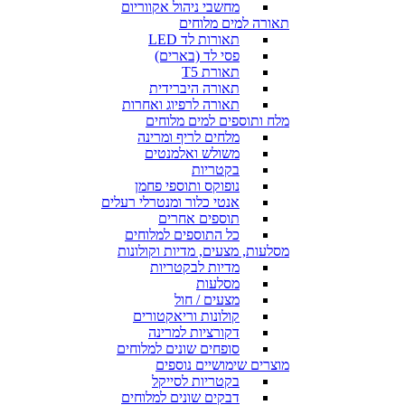
מחשבי ניהול אקווריום
תאורה למים מלוחים
תאורות לד LED
פסי לד (בארים)
תאורת T5
תאורה היברידית
תאורה לרפיוג ואחרות
מלח ותוספים למים מלוחים
מלחים לריף ומרינה
משולש ואלמנטים
בקטריות
נופוקס ותוספי פחמן
אנטי כלור ומנטרלי רעלים
תוספים אחרים
כל התוספים למלוחים
מסלעות, מצעים, מדיות וקולונות
מדיות לבקטריות
מסלעות
מצעים / חול
קולונות וריאקטורים
דקורציות למרינה
סופחים שונים למלוחים
מוצרים שימושיים נוספים
בקטריות לסייקל
דבקים שונים למלוחים