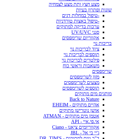
מצע חצץ ותת מצע לצמחיה
שונות ופתרון בעיות
-טיפול במחלות דגים
-טיפול באצות טורדניות
ערכות בדיקה למתוקים
סנני UV/UVC
אקווריום שרימפסים
בריכות נוי
ציוד לבריכות נוי
תוספים לבריכות נוי
פילטרים לבריכות נוי
משאבות וראשי כוח
שרימפסים
מזון לשרימפסים
מצעים לשרימפסים
תוספים לשרימפסים
מותגים מים מתוקים
Back to Nature
אהיים מתוקים - EHEIM
אושן נוטרישן מתוקים
אטמן מים מתוקים - ATMAN
אי.פי.איי - API
אקווריומים ציאנו - Ciano
ג'יי בי אל - JBL
ד"ר טים למתוקים - DR. TIM'S