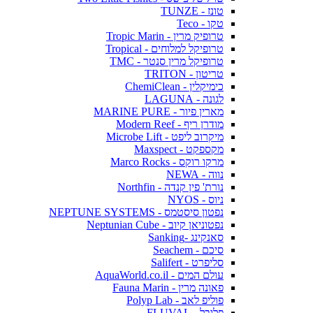
טונז - TUNZE
טקו - Teco
טרופיק מרין - Tropic Marin
טרופיקל למלוחים - Tropical
טרופיקל מרין סנטר - TMC
טריטון - TRITON
כימיקלין - ChemiClean
לגונה - LAGUNA
מארין פיור - MARINE PURE
מודרן ריף - Modern Reef
מיקרוב ליפט - Microbe Lift
מקספקט - Maxspect
מרקו רוקס - Marco Rocks
נווה - NEWA
נורת' פין קנדה - Northfin
ניוס - NYOS
נפטון סיסטמס - NEPTUNE SYSTEMS
נפטוניאן קיוב - Neptunian Cube
סאנקינג -Sanking
סיכם - Seachem
סליפרט - Salifert
עולם המים - AquaWorld.co.il
פאונה מרין - Fauna Marin
פוליפ לאב - Polyp Lab
פלובל - FLUVAL