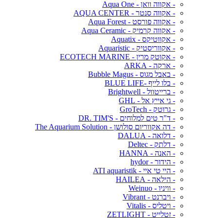
- אקווה וואן - Aqua One
- אקווה סנטר - AQUA CENTER
- אקווה פורסט - Aqua Forest
- אקווה קרמיק - Aqua Ceramic
- אקווטיקס - Aquatix
- אקווריסטיק - Aquaristic
- אקוטק מרין - ECOTECH MARINE
- ארקה - ARKA
- באבל מגוס - Bubble Magus
- בלו לייף -BLUE LIFE
- ברייטוול - Brightwell
- גי אייץ אל - GHL
- גרוטק - GroTech
- ד"ר טים למלוחים - DR. TIM'S
- דה אקווריום סולושן - The Aquarium Solution
- דלואה - DALUA
- דלתק - Deltec
- האנה - HANNA
- הידור - hydor
- היי טי איי - ATI aquaristik
- הילאה - HAILEA
- וויניו - Weinuo
- ויברנט - Vibrant
- ויטליס - Vitalis
- זטלייט - ZETLIGHT