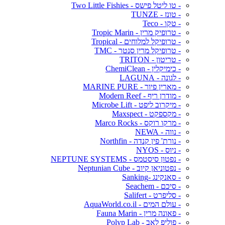
- טו ליטל פישס - Two Little Fishies
- טונז - TUNZE
- טקו - Teco
- טרופיק מרין - Tropic Marin
- טרופיקל למלוחים - Tropical
- טרופיקל מרין סנטר - TMC
- טריטון - TRITON
- כימיקלין - ChemiClean
- לגונה - LAGUNA
- מארין פיור - MARINE PURE
- מודרן ריף - Modern Reef
- מיקרוב ליפט - Microbe Lift
- מקספקט - Maxspect
- מרקו רוקס - Marco Rocks
- נווה - NEWA
- נורת' פין קנדה - Northfin
- ניוס - NYOS
- נפטון סיסטמס - NEPTUNE SYSTEMS
- נפטוניאן קיוב - Neptunian Cube
- סאנקינג -Sanking
- סיכם - Seachem
- סליפרט - Salifert
- עולם המים - AquaWorld.co.il
- פאונה מרין - Fauna Marin
- פוליפ לאב - Polyp Lab