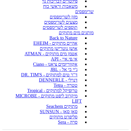
פילטרים לבריכות נוי
משאבות וראשי כוח
שרימפסים
מזון לשרימפסים
מצעים לשרימפסים
תוספים לשרימפסים
מותגים מים מתוקים
Back to Nature
אהיים מתוקים - EHEIM
אושן נוטרישן מתוקים
אטמן מים מתוקים - ATMAN
אי.פי.איי - API
אקווריומים ציאנו - Ciano
ג'יי בי אל - JBL
ד"ר טים למתוקים - DR. TIM'S
דנרלי - DENNERLE
טטרה - Tetra
טרופיקל למתוקים - Tropical
מיקרוב ליפט מתוקים - MICROBE
LIFT
מתוקים Seachem
סאן סאן - SUNSUN
סליפרט מתוקים
סרה - Sera