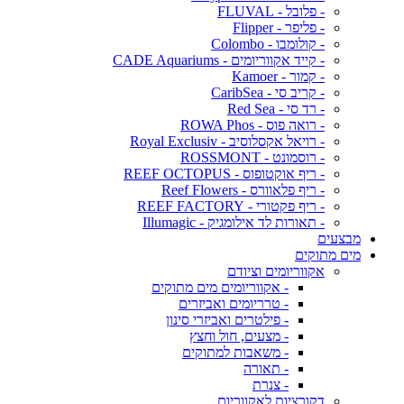
- פלובל - FLUVAL
- פליפר - Flipper
- קולומבו - Colombo
- קייד אקווריומים - CADE Aquariums
- קמור - Kamoer
- קריב סי - CaribSea
- רד סי - Red Sea
- רואה פוס - ROWA Phos
- רויאל אקסלוסיב - Royal Exclusiv
- רוסמונט - ROSSMONT
- ריף אוקטופוס - REEF OCTOPUS
- ריף פלאוורס - Reef Flowers
- ריף פקטורי - REEF FACTORY
- תאורות לד אילומגיק - Illumagic
מבצעים
מים מתוקים
אקווריומים וציודם
- אקווריומים מים מתוקים
- טרריומים ואביזרים
- פילטרים ואביזרי סינון
- מצעים, חול וחצץ
- משאבות למתוקים
- תאורה
- צנרת
דקורציות לאקווריום