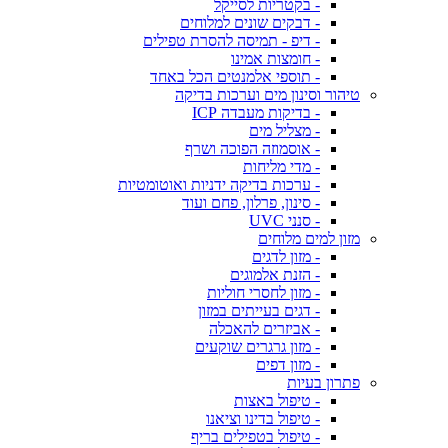
- בקטריות לסייקל
- דבקים שונים למלוחים
- דיפ - תמיסה להסרת טפילים
- חומצות אמינו
- תוספי אלמנטים הכל באחד
טיהור וסינון מים וערכות בדיקה
- בדיקות מעבדה ICP
- מצליל מים
- אוסמוזה הפוכה ושרף
- מדי מליחות
- ערכות בדיקה ידניות ואוטומטיות
- סינון, פרלון, פחם ועוד
- סנני UVC
מזון למים מלוחים
- מזון לדגים
- הזנת אלמוגים
- מזון לחסרי חוליות
- דגים בעייתים במזון
- אביזרים להאכלה
- מזון גרגרים שוקעים
- מזון דפים
פתרון בעיות
- טיפול באצות
- טיפול בדינו וציאנו
- טיפול בטפילים בריף