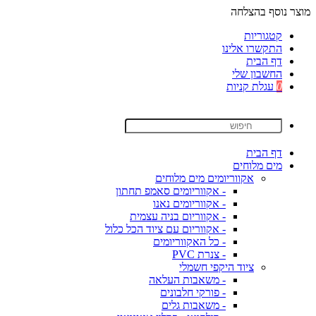
מוצר נוסף בהצלחה
קטגוריות
התקשרו אלינו
דף הבית
החשבון שלי
0
עגלת קניות
דף הבית
מים מלוחים
אקווריומים מים מלוחים
- אקווריומים סאמפ תחתון
- אקווריומים נאנו
- אקווריום בניה עצמית
- אקווריום עם ציוד הכל כלול
- כל האקווריומים
- צנרת PVC
ציוד היקפי חשמלי
- משאבות העלאה
- פורקי חלבונים
- משאבות גלים