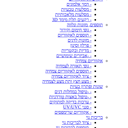
- דמוי אלמוגים
- מסלעות טבעיות
- מסלעות מלאכותיות
- רקעים תלת מימד 3D
תוספים, מזונות ונלווה
- גופי חימום וקירור
- תוספים לאקווריום
- מזונות לדגים
- פרלון וסינון
- מדיות ובקטריות
- -אביזרים שימושיים
אקווריום צמחיה
- גופי תאורה לצמחיה
- תוספים לאקווריום צמחיה
- ציוד לאקווריום צמחיה
- מצע חצץ ותת מצע לצמחיה
שונות ופתרון בעיות
- -טיפול במחלות דגים
- -טיפול באצות טורדניות
- ערכות בדיקה למתוקים
- סנני UV/UVC
- אקווריום שרימפסים
בריכות נוי
- ציוד לבריכות נוי
- תוספים לבריכות נוי