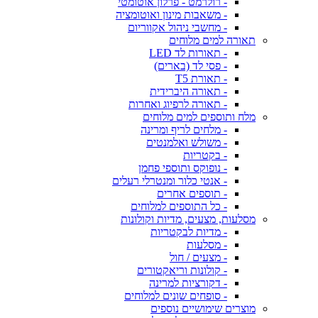
- רולרמט - פרלון אוטומטי
- משאבות מינון ואוטומציה
- מחשבי ניהול אקווריום
תאורה למים מלוחים
- תאורות לד LED
- פסי לד (בארים)
- תאורת T5
- תאורה היברידית
- תאורה לרפיוג ואחרות
מלח ותוספים למים מלוחים
- מלחים לריף ומרינה
- משולש ואלמנטים
- בקטריות
- נופוקס ותוספי פחמן
- אנטי כלור ומנטרלי רעלים
- תוספים אחרים
- כל התוספים למלוחים
מסלעות, מצעים, מדיות וקולונות
- מדיות לבקטריות
- מסלעות
- מצעים / חול
- קולונות וריאקטורים
- דקורציות למרינה
- סופחים שונים למלוחים
מוצרים שימושיים נוספים