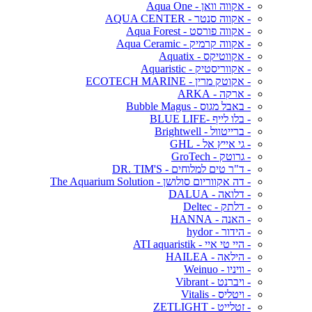
- אקווה וואן - Aqua One
- אקווה סנטר - AQUA CENTER
- אקווה פורסט - Aqua Forest
- אקווה קרמיק - Aqua Ceramic
- אקווטיקס - Aquatix
- אקווריסטיק - Aquaristic
- אקוטק מרין - ECOTECH MARINE
- ארקה - ARKA
- באבל מגוס - Bubble Magus
- בלו לייף -BLUE LIFE
- ברייטוול - Brightwell
- גי אייץ אל - GHL
- גרוטק - GroTech
- ד"ר טים למלוחים - DR. TIM'S
- דה אקווריום סולושן - The Aquarium Solution
- דלואה - DALUA
- דלתק - Deltec
- האנה - HANNA
- הידור - hydor
- היי טי איי - ATI aquaristik
- הילאה - HAILEA
- וויניו - Weinuo
- ויברנט - Vibrant
- ויטליס - Vitalis
- זטלייט - ZETLIGHT