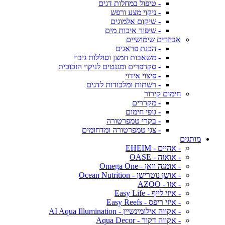
- טיפול במחלות דגים
- ניקוי מצע ורפש
- שיקום אלמוגים
- שיפור איכות מים
אביזרים שימושיים
- הכנת פראגים
- משאבות חמצן וסוללות גיבוי
- סקרפרים ומגנטים לניקוי הזכוכית
- פיצוי אידוי
- רשתות ומלכודות לדגים
חימום קירור
- מקררים
- גופי חימום
- בקרי טמפרטורה
- צגי טמפרטורה ומדחומים
מותגים
- אהיים - EHEIM
- אואזה - OASE
- אומגה וואן - Omega One
- אושן נוטרישן - Ocean Nutrition
- אזו - AZOO
- איזי לייף - Easy Life
- איזי ריפס - Easy Reefs
- אקווה אילומינשיין - AI Aqua Illumination
- אקווה דקור - Aqua Decor