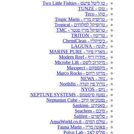
- טו ליטל פישס - Two Little Fishies
- טונז - TUNZE
- טקו - Teco
- טרופיק מרין - Tropic Marin
- טרופיקל למלוחים - Tropical
- טרופיקל מרין סנטר - TMC
- טריטון - TRITON
- כימיקלין - ChemiClean
- לגונה - LAGUNA
- מארין פיור - MARINE PURE
- מודרן ריף - Modern Reef
- מיקרוב ליפט - Microbe Lift
- מקספקט - Maxspect
- מרקו רוקס - Marco Rocks
- נווה - NEWA
- נורת' פין קנדה - Northfin
- ניוס - NYOS
- נפטון סיסטמס - NEPTUNE SYSTEMS
- נפטוניאן קיוב - Neptunian Cube
- סאנקינג -Sanking
- סיכם - Seachem
- סליפרט - Salifert
- עולם המים - AquaWorld.co.il
- פאונה מרין - Fauna Marin
- פוליפ לאב - Polyp Lab