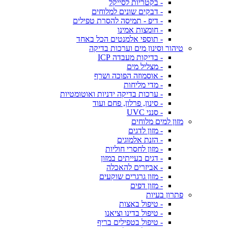
- בקטריות לסייקל
- דבקים שונים למלוחים
- דיפ - תמיסה להסרת טפילים
- חומצות אמינו
- תוספי אלמנטים הכל באחד
טיהור וסינון מים וערכות בדיקה
- בדיקות מעבדה ICP
- מצליל מים
- אוסמוזה הפוכה ושרף
- מדי מליחות
- ערכות בדיקה ידניות ואוטומטיות
- סינון, פרלון, פחם ועוד
- סנני UVC
מזון למים מלוחים
- מזון לדגים
- הזנת אלמוגים
- מזון לחסרי חוליות
- דגים בעייתים במזון
- אביזרים להאכלה
- מזון גרגרים שוקעים
- מזון דפים
פתרון בעיות
- טיפול באצות
- טיפול בדינו וציאנו
- טיפול בטפילים בריף