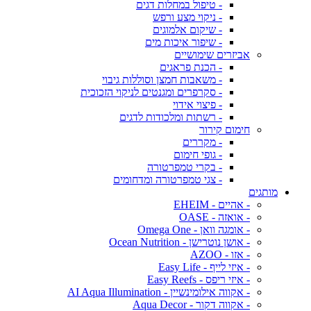
- טיפול במחלות דגים
- ניקוי מצע ורפש
- שיקום אלמוגים
- שיפור איכות מים
אביזרים שימושיים
- הכנת פראגים
- משאבות חמצן וסוללות גיבוי
- סקרפרים ומגנטים לניקוי הזכוכית
- פיצוי אידוי
- רשתות ומלכודות לדגים
חימום קירור
- מקררים
- גופי חימום
- בקרי טמפרטורה
- צגי טמפרטורה ומדחומים
מותגים
- אהיים - EHEIM
- אואזה - OASE
- אומגה וואן - Omega One
- אושן נוטרישן - Ocean Nutrition
- אזו - AZOO
- איזי לייף - Easy Life
- איזי ריפס - Easy Reefs
- אקווה אילומינשיין - AI Aqua Illumination
- אקווה דקור - Aqua Decor