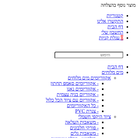
מוצר נוסף בהצלחה
קטגוריות
התקשרו אלינו
דף הבית
החשבון שלי
0
עגלת קניות
דף הבית
מים מלוחים
אקווריומים מים מלוחים
- אקווריומים סאמפ תחתון
- אקווריומים נאנו
- אקווריום בניה עצמית
- אקווריום עם ציוד הכל כלול
- כל האקווריומים
- צנרת PVC
ציוד היקפי חשמלי
- משאבות העלאה
- פורקי חלבונים
- משאבות גלים