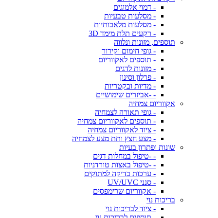
- דמוי אלמוגים
- מסלעות טבעיות
- מסלעות מלאכותיות
- רקעים תלת מימד 3D
תוספים, מזונות ונלווה
- גופי חימום וקירור
- תוספים לאקווריום
- מזונות לדגים
- פרלון וסינון
- מדיות ובקטריות
- -אביזרים שימושיים
אקווריום צמחיה
- גופי תאורה לצמחיה
- תוספים לאקווריום צמחיה
- ציוד לאקווריום צמחיה
- מצע חצץ ותת מצע לצמחיה
שונות ופתרון בעיות
- -טיפול במחלות דגים
- -טיפול באצות טורדניות
- ערכות בדיקה למתוקים
- סנני UV/UVC
- אקווריום שרימפסים
בריכות נוי
- ציוד לבריכות נוי
- תוספים לבריכות נוי