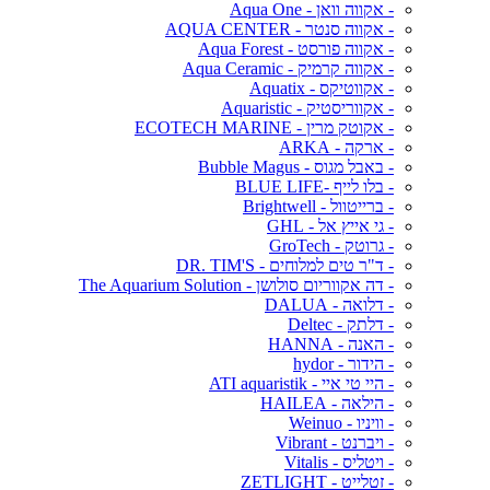
- אקווה וואן - Aqua One
- אקווה סנטר - AQUA CENTER
- אקווה פורסט - Aqua Forest
- אקווה קרמיק - Aqua Ceramic
- אקווטיקס - Aquatix
- אקווריסטיק - Aquaristic
- אקוטק מרין - ECOTECH MARINE
- ארקה - ARKA
- באבל מגוס - Bubble Magus
- בלו לייף -BLUE LIFE
- ברייטוול - Brightwell
- גי אייץ אל - GHL
- גרוטק - GroTech
- ד"ר טים למלוחים - DR. TIM'S
- דה אקווריום סולושן - The Aquarium Solution
- דלואה - DALUA
- דלתק - Deltec
- האנה - HANNA
- הידור - hydor
- היי טי איי - ATI aquaristik
- הילאה - HAILEA
- וויניו - Weinuo
- ויברנט - Vibrant
- ויטליס - Vitalis
- זטלייט - ZETLIGHT