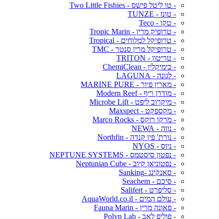
- טו ליטל פישס - Two Little Fishies
- טונז - TUNZE
- טקו - Teco
- טרופיק מרין - Tropic Marin
- טרופיקל למלוחים - Tropical
- טרופיקל מרין סנטר - TMC
- טריטון - TRITON
- כימיקלין - ChemiClean
- לגונה - LAGUNA
- מארין פיור - MARINE PURE
- מודרן ריף - Modern Reef
- מיקרוב ליפט - Microbe Lift
- מקספקט - Maxspect
- מרקו רוקס - Marco Rocks
- נווה - NEWA
- נורת' פין קנדה - Northfin
- ניוס - NYOS
- נפטון סיסטמס - NEPTUNE SYSTEMS
- נפטוניאן קיוב - Neptunian Cube
- סאנקינג -Sanking
- סיכם - Seachem
- סליפרט - Salifert
- עולם המים - AquaWorld.co.il
- פאונה מרין - Fauna Marin
- פוליפ לאב - Polyp Lab