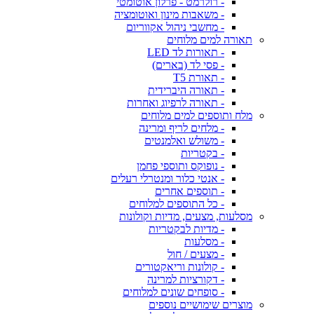
- רולרמט - פרלון אוטומטי
- משאבות מינון ואוטומציה
- מחשבי ניהול אקווריום
תאורה למים מלוחים
- תאורות לד LED
- פסי לד (בארים)
- תאורת T5
- תאורה היברידית
- תאורה לרפיוג ואחרות
מלח ותוספים למים מלוחים
- מלחים לריף ומרינה
- משולש ואלמנטים
- בקטריות
- נופוקס ותוספי פחמן
- אנטי כלור ומנטרלי רעלים
- תוספים אחרים
- כל התוספים למלוחים
מסלעות, מצעים, מדיות וקולונות
- מדיות לבקטריות
- מסלעות
- מצעים / חול
- קולונות וריאקטורים
- דקורציות למרינה
- סופחים שונים למלוחים
מוצרים שימושיים נוספים