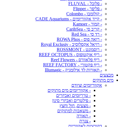
- פלובל - FLUVAL
- פליפר - Flipper
- קולומבו - Colombo
- קייד אקווריומים - CADE Aquariums
- קמור - Kamoer
- קריב סי - CaribSea
- רד סי - Red Sea
- רואה פוס - ROWA Phos
- רויאל אקסלוסיב - Royal Exclusiv
- רוסמונט - ROSSMONT
- ריף אוקטופוס - REEF OCTOPUS
- ריף פלאוורס - Reef Flowers
- ריף פקטורי - REEF FACTORY
- תאורות לד אילומגיק - Illumagic
מבצעים
מים מתוקים
אקווריומים וציודם
- אקווריומים מים מתוקים
- טרריומים ואביזרים
- פילטרים ואביזרי סינון
- מצעים, חול וחצץ
- משאבות למתוקים
- תאורה
- צנרת
דקורציות לאקווריום