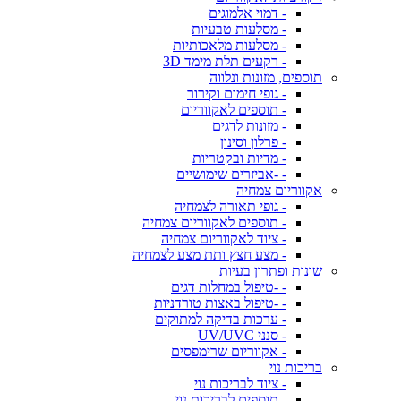
- דמוי אלמוגים
- מסלעות טבעיות
- מסלעות מלאכותיות
- רקעים תלת מימד 3D
תוספים, מזונות ונלווה
- גופי חימום וקירור
- תוספים לאקווריום
- מזונות לדגים
- פרלון וסינון
- מדיות ובקטריות
- -אביזרים שימושיים
אקווריום צמחיה
- גופי תאורה לצמחיה
- תוספים לאקווריום צמחיה
- ציוד לאקווריום צמחיה
- מצע חצץ ותת מצע לצמחיה
שונות ופתרון בעיות
- -טיפול במחלות דגים
- -טיפול באצות טורדניות
- ערכות בדיקה למתוקים
- סנני UV/UVC
- אקווריום שרימפסים
בריכות נוי
- ציוד לבריכות נוי
- תוספים לבריכות נוי