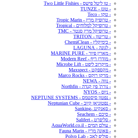
- טו ליטל פישס - Two Little Fishies
- טונז - TUNZE
- טקו - Teco
- טרופיק מרין - Tropic Marin
- טרופיקל למלוחים - Tropical
- טרופיקל מרין סנטר - TMC
- טריטון - TRITON
- כימיקלין - ChemiClean
- לגונה - LAGUNA
- מארין פיור - MARINE PURE
- מודרן ריף - Modern Reef
- מיקרוב ליפט - Microbe Lift
- מקספקט - Maxspect
- מרקו רוקס - Marco Rocks
- נווה - NEWA
- נורת' פין קנדה - Northfin
- ניוס - NYOS
- נפטון סיסטמס - NEPTUNE SYSTEMS
- נפטוניאן קיוב - Neptunian Cube
- סאנקינג -Sanking
- סיכם - Seachem
- סליפרט - Salifert
- עולם המים - AquaWorld.co.il
- פאונה מרין - Fauna Marin
- פוליפ לאב - Polyp Lab