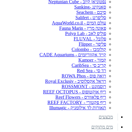
נפטוניאן קיוב - Neptunian Cube
סאנקינג -Sanking
סיכם - Seachem
סליפרט - Salifert
עולם המים - AquaWorld.co.il
פאונה מרין - Fauna Marin
פוליפ לאב - Polyp Lab
פלובל - FLUVAL
פליפר - Flipper
קולומבו - Colombo
קייד אקווריומים - CADE Aquariums
קמור - Kamoer
קריב סי - CaribSea
רד סי - Red Sea
רואה פוס - ROWA Phos
רויאל אקסלוסיב - Royal Exclusiv
רוסמונט - ROSSMONT
ריף אוקטופוס - REEF OCTOPUS
ריף פלאוורס - Reef Flowers
ריף פקטורי - REEF FACTORY
תאורות לד אילומגיק - Illumagic
מבצעים
מים מתוקים