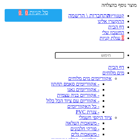
מוצר נוסף בהצלחה
סל קניות
0
0
התחברות \ הרשמה
קטגוריות
התקשרו אלינו
דף הבית
החשבון שלי
0
עגלת קניות
דף הבית
מים מלוחים
אקווריומים מים מלוחים
- אקווריומים סאמפ תחתון
- אקווריומים נאנו
- אקווריום בניה עצמית
- אקווריום עם ציוד הכל כלול
- כל האקווריומים
- צנרת PVC
ציוד היקפי חשמלי
- משאבות העלאה
- פורקי חלבונים
- משאבות גלים