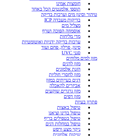
חומצות אמינו
תוספי אלמנטים הכל באחד
טיהור וסינון מים וערכות בדיקה
בדיקות מעבדה ICP
מצליל מים
אוסמוזה הפוכה ושרף
מדי מליחות
ערכות בדיקה ידניות ואוטומטיות
סינון, פרלון, פחם ועוד
סנני UVC
מזון למים מלוחים
מזון לדגים
הזנת אלמוגים
מזון לחסרי חוליות
דגים בעייתים במזון
אביזרים להאכלה
מזון גרגרים שוקעים
מזון דפים
פתרון בעיות
טיפול באצות
טיפול בדינו וציאנו
טיפול בטפילים בריף
טיפול במחלות דגים
ניקוי מצע ורפש
שיקום אלמוגים