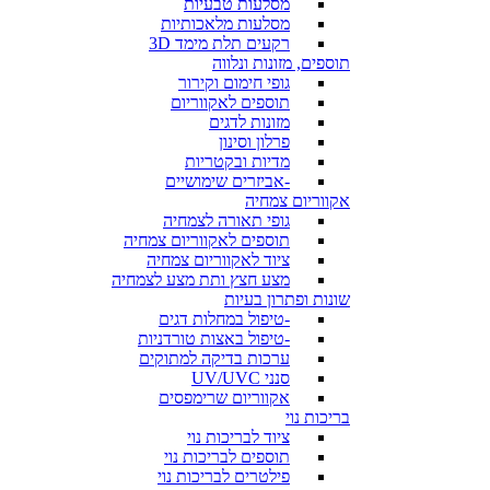
מסלעות טבעיות
מסלעות מלאכותיות
רקעים תלת מימד 3D
תוספים, מזונות ונלווה
גופי חימום וקירור
תוספים לאקווריום
מזונות לדגים
פרלון וסינון
מדיות ובקטריות
-אביזרים שימושיים
אקווריום צמחיה
גופי תאורה לצמחיה
תוספים לאקווריום צמחיה
ציוד לאקווריום צמחיה
מצע חצץ ותת מצע לצמחיה
שונות ופתרון בעיות
-טיפול במחלות דגים
-טיפול באצות טורדניות
ערכות בדיקה למתוקים
סנני UV/UVC
אקווריום שרימפסים
בריכות נוי
ציוד לבריכות נוי
תוספים לבריכות נוי
פילטרים לבריכות נוי