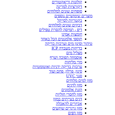
קולונות וריאקטורים
דקורציות למרינה
סופחים שונים למלוחים
מוצרים שימושיים נוספים
בקטריות לסייקל
דבקים שונים למלוחים
דיפ - תמיסה להסרת טפילים
חומצות אמינו
תוספי אלמנטים הכל באחד
טיהור וסינון מים וערכות בדיקה
בדיקות מעבדה ICP
מצליל מים
אוסמוזה הפוכה ושרף
מדי מליחות
ערכות בדיקה ידניות ואוטומטיות
סינון, פרלון, פחם ועוד
סנני UVC
מזון למים מלוחים
מזון לדגים
הזנת אלמוגים
מזון לחסרי חוליות
דגים בעייתים במזון
אביזרים להאכלה
מזון גרגרים שוקעים
מזון דפים