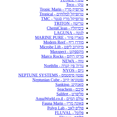
טקו - Teco
טרופיק מרין - Tropic Marin
טרופיקל למלוחים - Tropical
טרופיקל מרין סנטר - TMC
טריטון - TRITON
כימיקלין - ChemiClean
לגונה - LAGUNA
מארין פיור - MARINE PURE
מודרן ריף - Modern Reef
מיקרוב ליפט - Microbe Lift
מקספקט - Maxspect
מרקו רוקס - Marco Rocks
נווה - NEWA
נורת' פין קנדה - Northfin
ניוס - NYOS
נפטון סיסטמס - NEPTUNE SYSTEMS
נפטוניאן קיוב - Neptunian Cube
סאנקינג -Sanking
סיכם - Seachem
סליפרט - Salifert
עולם המים - AquaWorld.co.il
פאונה מרין - Fauna Marin
פוליפ לאב - Polyp Lab
פלובל - FLUVAL