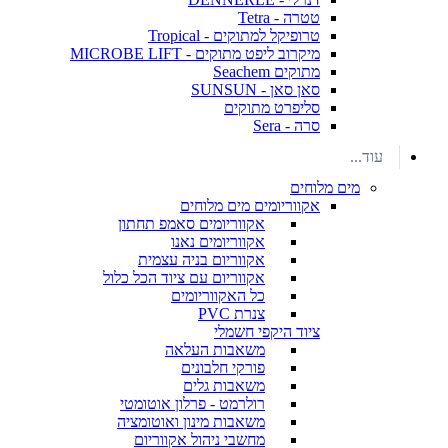
טטרה - Tetra
טרופיקל למתוקים - Tropical
מיקרוב ליפט מתוקים - MICROBE LIFT
מתוקים Seachem
סאן סאן - SUNSUN
סליפרט מתוקים
סרה - Sera
עוד...
מים מלוחים
אקווריומים מים מלוחים
אקווריומים סאמפ תחתון
אקווריומים נאנו
אקווריום בניה עצמית
אקווריום עם ציוד הכל כלול
כל האקווריומים
צנרת PVC
ציוד היקפי חשמלי
משאבות העלאה
פורקי חלבונים
משאבות גלים
רולרמט - פרלון אוטומטי
משאבות מינון ואוטומציה
מחשבי ניהול אקווריום