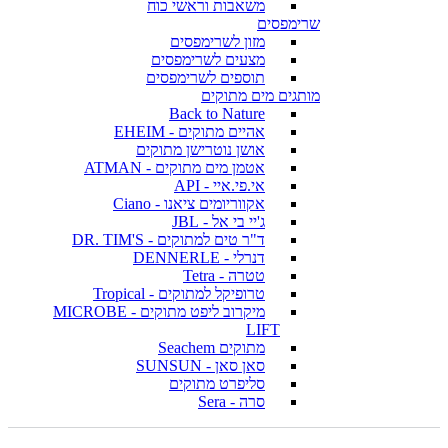
משאבות וראשי כוח
שרימפסים
מזון לשרימפסים
מצעים לשרימפסים
תוספים לשרימפסים
מותגים מים מתוקים
Back to Nature
אהיים מתוקים - EHEIM
אושן נוטרישן מתוקים
אטמן מים מתוקים - ATMAN
אי.פי.איי - API
אקווריומים ציאנו - Ciano
ג'יי בי אל - JBL
ד"ר טים למתוקים - DR. TIM'S
דנרלי - DENNERLE
טטרה - Tetra
טרופיקל למתוקים - Tropical
מיקרוב ליפט מתוקים - MICROBE
LIFT
מתוקים Seachem
סאן סאן - SUNSUN
סליפרט מתוקים
סרה - Sera