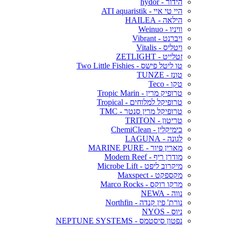
הידור - hydor
היי טי איי - ATI aquaristik
הילאה - HAILEA
וויניו - Weinuo
ויברנט - Vibrant
ויטליס - Vitalis
זטלייט - ZETLIGHT
טו ליטל פישס - Two Little Fishies
טונז - TUNZE
טקו - Teco
טרופיק מרין - Tropic Marin
טרופיקל למלוחים - Tropical
טרופיקל מרין סנטר - TMC
טריטון - TRITON
כימיקלין - ChemiClean
לגונה - LAGUNA
מארין פיור - MARINE PURE
מודרן ריף - Modern Reef
מיקרוב ליפט - Microbe Lift
מקספקט - Maxspect
מרקו רוקס - Marco Rocks
נווה - NEWA
נורת' פין קנדה - Northfin
ניוס - NYOS
נפטון סיסטמס - NEPTUNE SYSTEMS