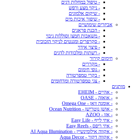
- טיפול במחלות דגים
- ניקוי מצע ורפש
- שיקום אלמוגים
- שיפור איכות מים
אביזרים שימושיים
- הכנת פראגים
- משאבות חמצן וסוללות גיבוי
- סקרפרים ומגנטים לניקוי הזכוכית
- פיצוי אידוי
- רשתות ומלכודות לדגים
חימום קירור
- מקררים
- גופי חימום
- בקרי טמפרטורה
- צגי טמפרטורה ומדחומים
מותגים
- אהיים - EHEIM
- אואזה - OASE
- אומגה וואן - Omega One
- אושן נוטרישן - Ocean Nutrition
- אזו - AZOO
- איזי לייף - Easy Life
- איזי ריפס - Easy Reefs
- אקווה אילומינשיין - AI Aqua Illumination
- אקווה דקור - Aqua Decor