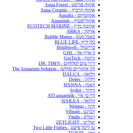
אקווה פורסט - Aqua Forest
אקווה קרמיק - Aqua Ceramic
אקווטיקס - Aquatix
אקווריסטיק - Aquaristic
אקוטק מרין - ECOTECH MARINE
ארקה - ARKA
באבל מגוס - Bubble Magus
בלו לייף -BLUE LIFE
ברייטוול - Brightwell
גי אייץ אל - GHL
גרוטק - GroTech
ד"ר טים למלוחים - DR. TIM'S
דה אקווריום סולושן - The Aquarium Solution
דלואה - DALUA
דלתק - Deltec
האנה - HANNA
הידור - hydor
היי טי איי - ATI aquaristik
הילאה - HAILEA
וויניו - Weinuo
ויברנט - Vibrant
ויטליס - Vitalis
זטלייט - ZETLIGHT
טו ליטל פישס - Two Little Fishies
טונז - TUNZE