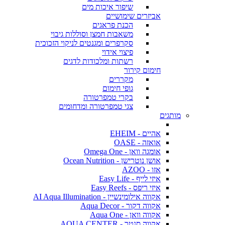
שיפור איכות מים
אביזרים שימושיים
הכנת פראגים
משאבות חמצן וסוללות גיבוי
סקרפרים ומגנטים לניקוי הזכוכית
פיצוי אידוי
רשתות ומלכודות לדגים
חימום קירור
מקררים
גופי חימום
בקרי טמפרטורה
צגי טמפרטורה ומדחומים
מותגים
אהיים - EHEIM
אואזה - OASE
אומגה וואן - Omega One
אושן נוטרישן - Ocean Nutrition
אזו - AZOO
איזי לייף - Easy Life
איזי ריפס - Easy Reefs
אקווה אילומינשיין - AI Aqua Illumination
אקווה דקור - Aqua Decor
אקווה וואן - Aqua One
אקווה סנטר - AQUA CENTER