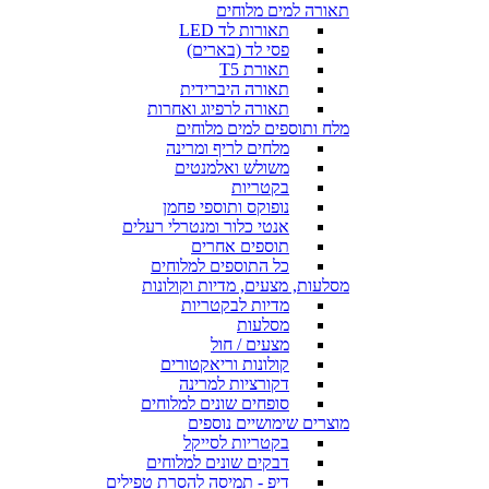
תאורה למים מלוחים
תאורות לד LED
פסי לד (בארים)
תאורת T5
תאורה היברידית
תאורה לרפיוג ואחרות
מלח ותוספים למים מלוחים
מלחים לריף ומרינה
משולש ואלמנטים
בקטריות
נופוקס ותוספי פחמן
אנטי כלור ומנטרלי רעלים
תוספים אחרים
כל התוספים למלוחים
מסלעות, מצעים, מדיות וקולונות
מדיות לבקטריות
מסלעות
מצעים / חול
קולונות וריאקטורים
דקורציות למרינה
סופחים שונים למלוחים
מוצרים שימושיים נוספים
בקטריות לסייקל
דבקים שונים למלוחים
דיפ - תמיסה להסרת טפילים