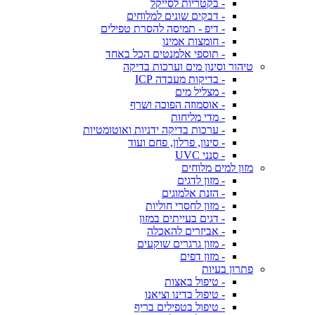
- בקטריות לסייקל
- דבקים שונים למלוחים
- דיפ - תמיסה להסרת טפילים
- חומצות אמינו
- תוספי אלמנטים הכל באחד
טיהור וסינון מים וערכות בדיקה
- בדיקות מעבדה ICP
- מצליל מים
- אוסמוזה הפוכה ושרף
- מדי מליחות
- ערכות בדיקה ידניות ואוטומטיות
- סינון, פרלון, פחם ועוד
- סנני UVC
מזון למים מלוחים
- מזון לדגים
- הזנת אלמוגים
- מזון לחסרי חוליות
- דגים בעייתים במזון
- אביזרים להאכלה
- מזון גרגרים שוקעים
- מזון דפים
פתרון בעיות
- טיפול באצות
- טיפול בדינו וציאנו
- טיפול בטפילים בריף