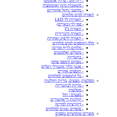
- רולרמט - פרלון אוטומטי
- משאבות מינון ואוטומציה
- מחשבי ניהול אקווריום
תאורה למים מלוחים
- תאורות לד LED
- פסי לד (בארים)
- תאורת T5
- תאורה היברידית
- תאורה לרפיוג ואחרות
מלח ותוספים למים מלוחים
- מלחים לריף ומרינה
- משולש ואלמנטים
- בקטריות
- נופוקס ותוספי פחמן
- אנטי כלור ומנטרלי רעלים
- תוספים אחרים
- כל התוספים למלוחים
מסלעות, מצעים, מדיות וקולונות
- מדיות לבקטריות
- מסלעות
- מצעים / חול
- קולונות וריאקטורים
- דקורציות למרינה
- סופחים שונים למלוחים
מוצרים שימושיים נוספים