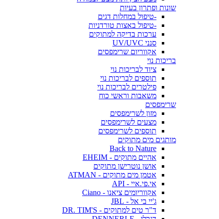
שונות ופתרון בעיות
-טיפול במחלות דגים
-טיפול באצות טורדניות
ערכות בדיקה למתוקים
סנני UV/UVC
אקווריום שרימפסים
בריכות נוי
ציוד לבריכות נוי
תוספים לבריכות נוי
פילטרים לבריכות נוי
משאבות וראשי כוח
שרימפסים
מזון לשרימפסים
מצעים לשרימפסים
תוספים לשרימפסים
מותגים מים מתוקים
Back to Nature
אהיים מתוקים - EHEIM
אושן נוטרישן מתוקים
אטמן מים מתוקים - ATMAN
אי.פי.איי - API
אקווריומים ציאנו - Ciano
ג'יי בי אל - JBL
ד"ר טים למתוקים - DR. TIM'S
דנרלי - DENNERLE