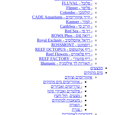
- פלובל - FLUVAL
- פליפר - Flipper
- קולומבו - Colombo
- קייד אקווריומים - CADE Aquariums
- קמור - Kamoer
- קריב סי - CaribSea
- רד סי - Red Sea
- רואה פוס - ROWA Phos
- רויאל אקסלוסיב - Royal Exclusiv
- רוסמונט - ROSSMONT
- ריף אוקטופוס - REEF OCTOPUS
- ריף פלאוורס - Reef Flowers
- ריף פקטורי - REEF FACTORY
- תאורות לד אילומגיק - Illumagic
מבצעים
מים מתוקים
אקווריומים וציודם
- אקווריומים מים מתוקים
- טרריומים ואביזרים
- פילטרים ואביזרי סינון
- מצעים, חול וחצץ
- משאבות למתוקים
- תאורה
- צנרת
דקורציות לאקווריום