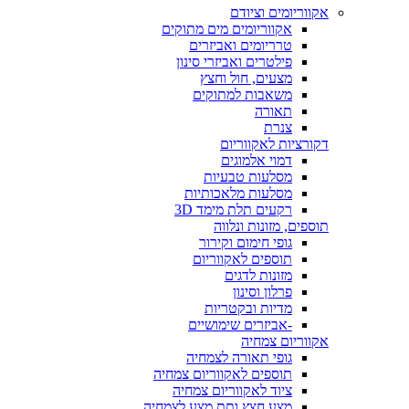
אקווריומים וציודם
אקווריומים מים מתוקים
טרריומים ואביזרים
פילטרים ואביזרי סינון
מצעים, חול וחצץ
משאבות למתוקים
תאורה
צנרת
דקורציות לאקווריום
דמוי אלמוגים
מסלעות טבעיות
מסלעות מלאכותיות
רקעים תלת מימד 3D
תוספים, מזונות ונלווה
גופי חימום וקירור
תוספים לאקווריום
מזונות לדגים
פרלון וסינון
מדיות ובקטריות
-אביזרים שימושיים
אקווריום צמחיה
גופי תאורה לצמחיה
תוספים לאקווריום צמחיה
ציוד לאקווריום צמחיה
מצע חצץ ותת מצע לצמחיה