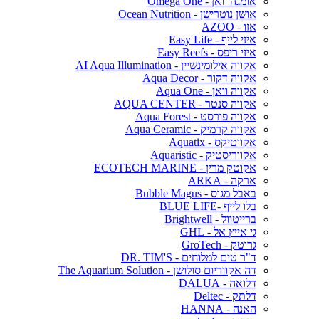
אומגה וואן - Omega One
אושן נוטרישן - Ocean Nutrition
אזו - AZOO
איזי לייף - Easy Life
איזי ריפס - Easy Reefs
אקווה אילומינשיין - AI Aqua Illumination
אקווה דקור - Aqua Decor
אקווה וואן - Aqua One
אקווה סנטר - AQUA CENTER
אקווה פורסט - Aqua Forest
אקווה קרמיק - Aqua Ceramic
אקווטיקס - Aquatix
אקווריסטיק - Aquaristic
אקוטק מרין - ECOTECH MARINE
ארקה - ARKA
באבל מגוס - Bubble Magus
בלו לייף -BLUE LIFE
ברייטוול - Brightwell
גי אייץ אל - GHL
גרוטק - GroTech
ד"ר טים למלוחים - DR. TIM'S
דה אקווריום סולושן - The Aquarium Solution
דלואה - DALUA
דלתק - Deltec
האנה - HANNA