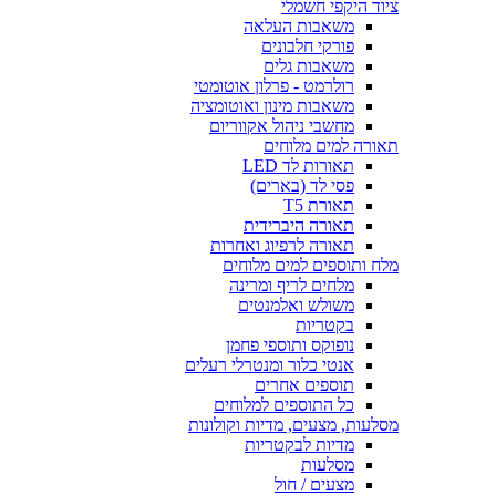
ציוד היקפי חשמלי
משאבות העלאה
פורקי חלבונים
משאבות גלים
רולרמט - פרלון אוטומטי
משאבות מינון ואוטומציה
מחשבי ניהול אקווריום
תאורה למים מלוחים
תאורות לד LED
פסי לד (בארים)
תאורת T5
תאורה היברידית
תאורה לרפיוג ואחרות
מלח ותוספים למים מלוחים
מלחים לריף ומרינה
משולש ואלמנטים
בקטריות
נופוקס ותוספי פחמן
אנטי כלור ומנטרלי רעלים
תוספים אחרים
כל התוספים למלוחים
מסלעות, מצעים, מדיות וקולונות
מדיות לבקטריות
מסלעות
מצעים / חול