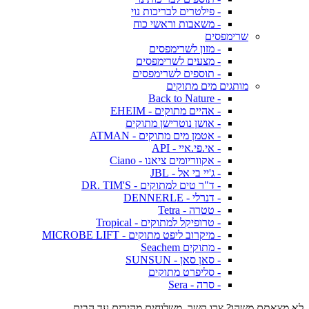
- פילטרים לבריכות נוי
- משאבות וראשי כוח
שרימפסים
- מזון לשרימפסים
- מצעים לשרימפסים
- תוספים לשרימפסים
מותגים מים מתוקים
- Back to Nature
- אהיים מתוקים - EHEIM
- אושן נוטרישן מתוקים
- אטמן מים מתוקים - ATMAN
- אי.פי.איי - API
- אקווריומים ציאנו - Ciano
- ג'יי בי אל - JBL
- ד"ר טים למתוקים - DR. TIM'S
- דנרלי - DENNERLE
- טטרה - Tetra
- טרופיקל למתוקים - Tropical
- מיקרוב ליפט מתוקים - MICROBE LIFT
- מתוקים Seachem
- סאן סאן - SUNSUN
- סליפרט מתוקים
- סרה - Sera
לא מצאתם משהו? צרו קשר. משלוחים מהירים עד הבית