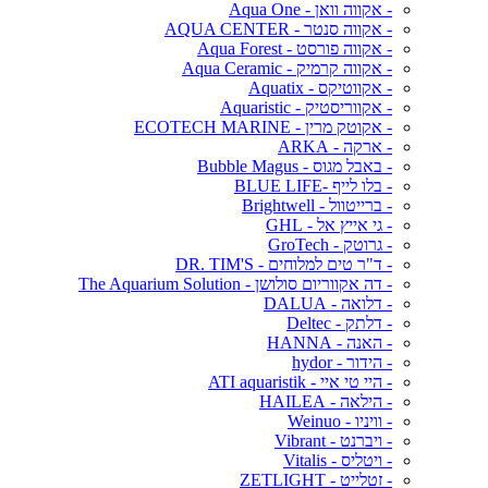
- אקווה וואן - Aqua One
- אקווה סנטר - AQUA CENTER
- אקווה פורסט - Aqua Forest
- אקווה קרמיק - Aqua Ceramic
- אקווטיקס - Aquatix
- אקווריסטיק - Aquaristic
- אקוטק מרין - ECOTECH MARINE
- ארקה - ARKA
- באבל מגוס - Bubble Magus
- בלו לייף -BLUE LIFE
- ברייטוול - Brightwell
- גי אייץ אל - GHL
- גרוטק - GroTech
- ד"ר טים למלוחים - DR. TIM'S
- דה אקווריום סולושן - The Aquarium Solution
- דלואה - DALUA
- דלתק - Deltec
- האנה - HANNA
- הידור - hydor
- היי טי איי - ATI aquaristik
- הילאה - HAILEA
- וויניו - Weinuo
- ויברנט - Vibrant
- ויטליס - Vitalis
- זטלייט - ZETLIGHT