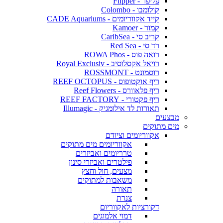
פליפר - Flipper
קולומבו - Colombo
קייד אקווריומים - CADE Aquariums
קמור - Kamoer
קריב סי - CaribSea
רד סי - Red Sea
רואה פוס - ROWA Phos
רויאל אקסלוסיב - Royal Exclusiv
רוסמונט - ROSSMONT
ריף אוקטופוס - REEF OCTOPUS
ריף פלאוורס - Reef Flowers
ריף פקטורי - REEF FACTORY
תאורות לד אילומגיק - Illumagic
מבצעים
מים מתוקים
אקווריומים וציודם
אקווריומים מים מתוקים
טרריומים ואביזרים
פילטרים ואביזרי סינון
מצעים, חול וחצץ
משאבות למתוקים
תאורה
צנרת
דקורציות לאקווריום
דמוי אלמוגים