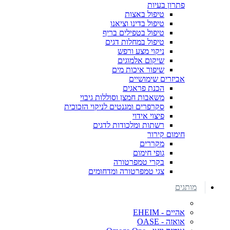
פתרון בעיות
טיפול באצות
טיפול בדינו וציאנו
טיפול בטפילים בריף
טיפול במחלות דגים
ניקוי מצע ורפש
שיקום אלמוגים
שיפור איכות מים
אביזרים שימושיים
הכנת פראגים
משאבות חמצן וסוללות גיבוי
סקרפרים ומגנטים לניקוי הזכוכית
פיצוי אידוי
רשתות ומלכודות לדגים
חימום קירור
מקררים
גופי חימום
בקרי טמפרטורה
צגי טמפרטורה ומדחומים
מותגים
אהיים - EHEIM
אואזה - OASE