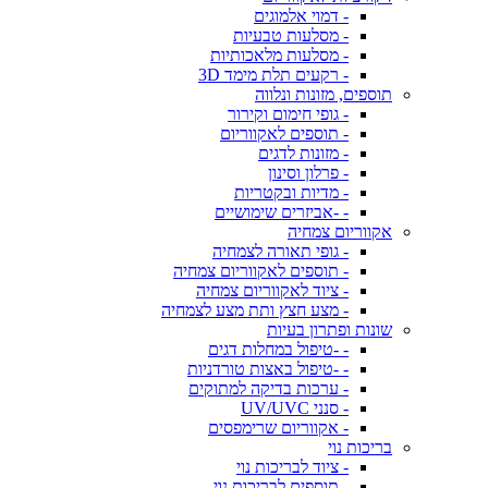
- דמוי אלמוגים
- מסלעות טבעיות
- מסלעות מלאכותיות
- רקעים תלת מימד 3D
תוספים, מזונות ונלווה
- גופי חימום וקירור
- תוספים לאקווריום
- מזונות לדגים
- פרלון וסינון
- מדיות ובקטריות
- -אביזרים שימושיים
אקווריום צמחיה
- גופי תאורה לצמחיה
- תוספים לאקווריום צמחיה
- ציוד לאקווריום צמחיה
- מצע חצץ ותת מצע לצמחיה
שונות ופתרון בעיות
- -טיפול במחלות דגים
- -טיפול באצות טורדניות
- ערכות בדיקה למתוקים
- סנני UV/UVC
- אקווריום שרימפסים
בריכות נוי
- ציוד לבריכות נוי
- תוספים לבריכות נוי