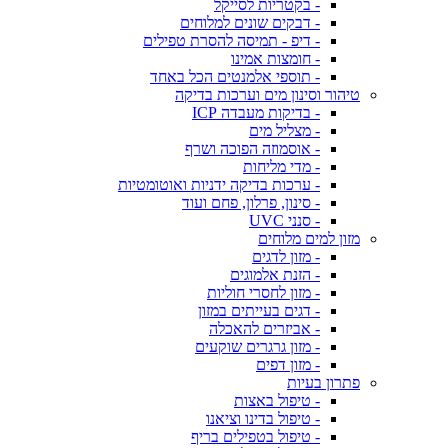
- בקטריות לסייקל
- דבקים שונים למלוחים
- דיפ - תמיסה להסרת טפילים
- חומצות אמינו
- תוספי אלמנטים הכל באחד
טיהור וסינון מים וערכות בדיקה
- בדיקות מעבדה ICP
- מצליל מים
- אוסמוזה הפוכה ושרף
- מדי מליחות
- ערכות בדיקה ידניות ואוטומטיות
- סינון, פרלון, פחם ועוד
- סנני UVC
מזון למים מלוחים
- מזון לדגים
- הזנת אלמוגים
- מזון לחסרי חוליות
- דגים בעייתים במזון
- אביזרים להאכלה
- מזון גרגרים שוקעים
- מזון דפים
פתרון בעיות
- טיפול באצות
- טיפול בדינו וציאנו
- טיפול בטפילים בריף