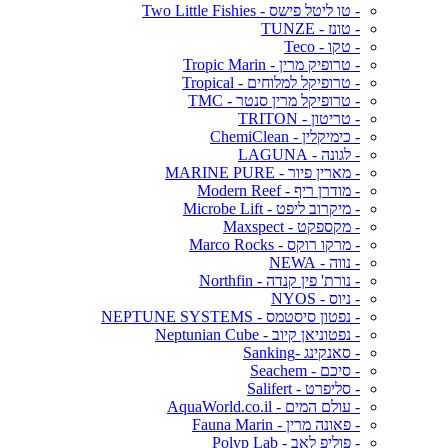
- טו ליטל פישס - Two Little Fishies
- טונז - TUNZE
- טקו - Teco
- טרופיק מרין - Tropic Marin
- טרופיקל למלוחים - Tropical
- טרופיקל מרין סנטר - TMC
- טריטון - TRITON
- כימיקלין - ChemiClean
- לגונה - LAGUNA
- מארין פיור - MARINE PURE
- מודרן ריף - Modern Reef
- מיקרוב ליפט - Microbe Lift
- מקספקט - Maxspect
- מרקו רוקס - Marco Rocks
- נווה - NEWA
- נורת' פין קנדה - Northfin
- ניוס - NYOS
- נפטון סיסטמס - NEPTUNE SYSTEMS
- נפטוניאן קיוב - Neptunian Cube
- סאנקינג -Sanking
- סיכם - Seachem
- סליפרט - Salifert
- עולם המים - AquaWorld.co.il
- פאונה מרין - Fauna Marin
- פוליפ לאב - Polyp Lab