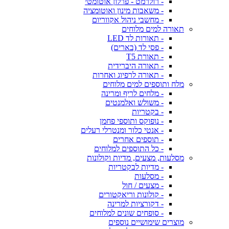
- רולרמט - פרלון אוטומטי
- משאבות מינון ואוטומציה
- מחשבי ניהול אקווריום
תאורה למים מלוחים
- תאורות לד LED
- פסי לד (בארים)
- תאורת T5
- תאורה היברידית
- תאורה לרפיוג ואחרות
מלח ותוספים למים מלוחים
- מלחים לריף ומרינה
- משולש ואלמנטים
- בקטריות
- נופוקס ותוספי פחמן
- אנטי כלור ומנטרלי רעלים
- תוספים אחרים
- כל התוספים למלוחים
מסלעות, מצעים, מדיות וקולונות
- מדיות לבקטריות
- מסלעות
- מצעים / חול
- קולונות וריאקטורים
- דקורציות למרינה
- סופחים שונים למלוחים
מוצרים שימושיים נוספים