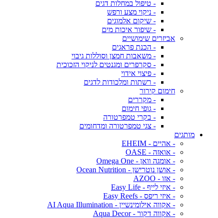
- טיפול במחלות דגים
- ניקוי מצע ורפש
- שיקום אלמוגים
- שיפור איכות מים
אביזרים שימושיים
- הכנת פראגים
- משאבות חמצן וסוללות גיבוי
- סקרפרים ומגנטים לניקוי הזכוכית
- פיצוי אידוי
- רשתות ומלכודות לדגים
חימום קירור
- מקררים
- גופי חימום
- בקרי טמפרטורה
- צגי טמפרטורה ומדחומים
מותגים
- אהיים - EHEIM
- אואזה - OASE
- אומגה וואן - Omega One
- אושן נוטרישן - Ocean Nutrition
- אזו - AZOO
- איזי לייף - Easy Life
- איזי ריפס - Easy Reefs
- אקווה אילומינשיין - AI Aqua Illumination
- אקווה דקור - Aqua Decor