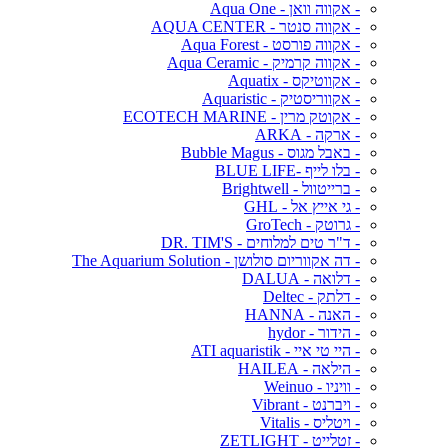
- אקווה וואן - Aqua One
- אקווה סנטר - AQUA CENTER
- אקווה פורסט - Aqua Forest
- אקווה קרמיק - Aqua Ceramic
- אקווטיקס - Aquatix
- אקווריסטיק - Aquaristic
- אקוטק מרין - ECOTECH MARINE
- ארקה - ARKA
- באבל מגוס - Bubble Magus
- בלו לייף -BLUE LIFE
- ברייטוול - Brightwell
- גי אייץ אל - GHL
- גרוטק - GroTech
- ד"ר טים למלוחים - DR. TIM'S
- דה אקווריום סולושן - The Aquarium Solution
- דלואה - DALUA
- דלתק - Deltec
- האנה - HANNA
- הידור - hydor
- היי טי איי - ATI aquaristik
- הילאה - HAILEA
- וויניו - Weinuo
- ויברנט - Vibrant
- ויטליס - Vitalis
- זטלייט - ZETLIGHT