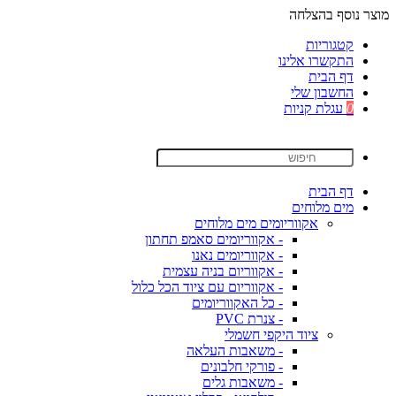
מוצר נוסף בהצלחה
קטגוריות
התקשרו אלינו
דף הבית
החשבון שלי
0
עגלת קניות
דף הבית
מים מלוחים
אקווריומים מים מלוחים
- אקווריומים סאמפ תחתון
- אקווריומים נאנו
- אקווריום בניה עצמית
- אקווריום עם ציוד הכל כלול
- כל האקווריומים
- צנרת PVC
ציוד היקפי חשמלי
- משאבות העלאה
- פורקי חלבונים
- משאבות גלים