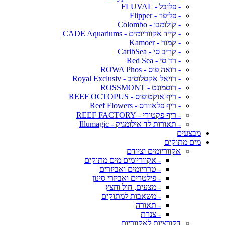
- פלובל - FLUVAL
- פליפר - Flipper
- קולומבו - Colombo
- קייד אקווריומים - CADE Aquariums
- קמור - Kamoer
- קריב סי - CaribSea
- רד סי - Red Sea
- רואה פוס - ROWA Phos
- רויאל אקסלוסיב - Royal Exclusiv
- רוסמונט - ROSSMONT
- ריף אוקטופוס - REEF OCTOPUS
- ריף פלאוורס - Reef Flowers
- ריף פקטורי - REEF FACTORY
- תאורות לד אילומגיק - Illumagic
מבצעים
מים מתוקים
אקווריומים וציודם
- אקווריומים מים מתוקים
- טרריומים ואביזרים
- פילטרים ואביזרי סינון
- מצעים, חול וחצץ
- משאבות למתוקים
- תאורה
- צנרת
דקורציות לאקווריום