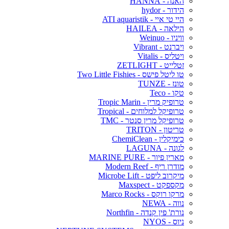
האנה - HANNA
הידור - hydor
היי טי איי - ATI aquaristik
הילאה - HAILEA
וויניו - Weinuo
ויברנט - Vibrant
ויטליס - Vitalis
זטלייט - ZETLIGHT
טו ליטל פישס - Two Little Fishies
טונז - TUNZE
טקו - Teco
טרופיק מרין - Tropic Marin
טרופיקל למלוחים - Tropical
טרופיקל מרין סנטר - TMC
טריטון - TRITON
כימיקלין - ChemiClean
לגונה - LAGUNA
מארין פיור - MARINE PURE
מודרן ריף - Modern Reef
מיקרוב ליפט - Microbe Lift
מקספקט - Maxspect
מרקו רוקס - Marco Rocks
נווה - NEWA
נורת' פין קנדה - Northfin
ניוס - NYOS