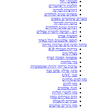
מצעים / חול
קולונות וריאקטורים
דקורציות למרינה
סופחים שונים למלוחים
מוצרים שימושיים נוספים
בקטריות לסייקל
דבקים שונים למלוחים
דיפ - תמיסה להסרת טפילים
חומצות אמינו
תוספי אלמנטים הכל באחד
טיהור וסינון מים וערכות בדיקה
בדיקות מעבדה ICP
מצליל מים
אוסמוזה הפוכה ושרף
מדי מליחות
ערכות בדיקה ידניות ואוטומטיות
סינון, פרלון, פחם ועוד
סנני UVC
מזון למים מלוחים
מזון לדגים
הזנת אלמוגים
מזון לחסרי חוליות
דגים בעייתים במזון
אביזרים להאכלה
מזון גרגרים שוקעים