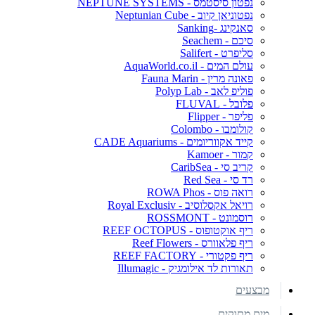
נפטון סיסטמס - NEPTUNE SYSTEMS
נפטוניאן קיוב - Neptunian Cube
סאנקינג -Sanking
סיכם - Seachem
סליפרט - Salifert
עולם המים - AquaWorld.co.il
פאונה מרין - Fauna Marin
פוליפ לאב - Polyp Lab
פלובל - FLUVAL
פליפר - Flipper
קולומבו - Colombo
קייד אקווריומים - CADE Aquariums
קמור - Kamoer
קריב סי - CaribSea
רד סי - Red Sea
רואה פוס - ROWA Phos
רויאל אקסלוסיב - Royal Exclusiv
רוסמונט - ROSSMONT
ריף אוקטופוס - REEF OCTOPUS
ריף פלאוורס - Reef Flowers
ריף פקטורי - REEF FACTORY
תאורות לד אילומגיק - Illumagic
מבצעים
מים מתוקים