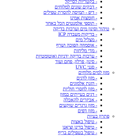
- בקטריות לסייקל
- דבקים שונים למלוחים
- דיפ - תמיסה להסרת טפילים
- חומצות אמינו
- תוספי אלמנטים הכל באחד
טיהור וסינון מים וערכות בדיקה
- בדיקות מעבדה ICP
- מצליל מים
- אוסמוזה הפוכה ושרף
- מדי מליחות
- ערכות בדיקה ידניות ואוטומטיות
- סינון, פרלון, פחם ועוד
- סנני UVC
מזון למים מלוחים
- מזון לדגים
- הזנת אלמוגים
- מזון לחסרי חוליות
- דגים בעייתים במזון
- אביזרים להאכלה
- מזון גרגרים שוקעים
- מזון דפים
פתרון בעיות
- טיפול באצות
- טיפול בדינו וציאנו
- טיפול בטפילים בריף