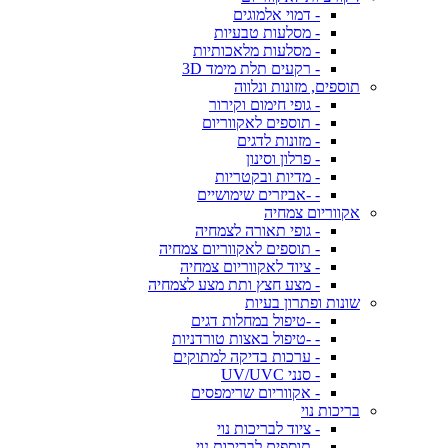
- דמוי אלמוגים
- מסלעות טבעיות
- מסלעות מלאכותיות
- רקעים תלת מימד 3D
תוספים, מזונות ונלווה
- גופי חימום וקירור
- תוספים לאקווריום
- מזונות לדגים
- פרלון וסינון
- מדיות ובקטריות
- -אביזרים שימושיים
אקווריום צמחיה
- גופי תאורה לצמחיה
- תוספים לאקווריום צמחיה
- ציוד לאקווריום צמחיה
- מצע חצץ ותת מצע לצמחיה
שונות ופתרון בעיות
- -טיפול במחלות דגים
- -טיפול באצות טורדניות
- ערכות בדיקה למתוקים
- סנני UV/UVC
- אקווריום שרימפסים
בריכות נוי
- ציוד לבריכות נוי
- תוספים לבריכות נוי