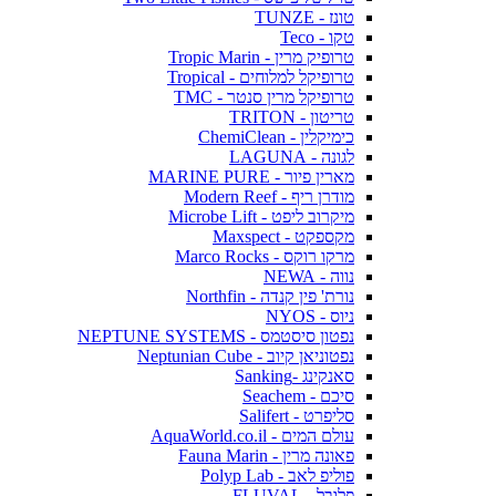
טונז - TUNZE
טקו - Teco
טרופיק מרין - Tropic Marin
טרופיקל למלוחים - Tropical
טרופיקל מרין סנטר - TMC
טריטון - TRITON
כימיקלין - ChemiClean
לגונה - LAGUNA
מארין פיור - MARINE PURE
מודרן ריף - Modern Reef
מיקרוב ליפט - Microbe Lift
מקספקט - Maxspect
מרקו רוקס - Marco Rocks
נווה - NEWA
נורת' פין קנדה - Northfin
ניוס - NYOS
נפטון סיסטמס - NEPTUNE SYSTEMS
נפטוניאן קיוב - Neptunian Cube
סאנקינג -Sanking
סיכם - Seachem
סליפרט - Salifert
עולם המים - AquaWorld.co.il
פאונה מרין - Fauna Marin
פוליפ לאב - Polyp Lab
פלובל - FLUVAL