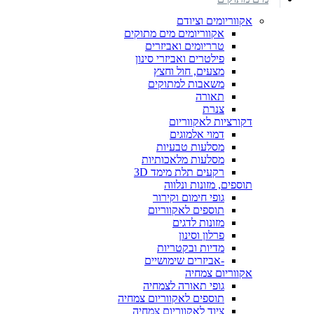
אקווריומים וציודם
אקווריומים מים מתוקים
טרריומים ואביזרים
פילטרים ואביזרי סינון
מצעים, חול וחצץ
משאבות למתוקים
תאורה
צנרת
דקורציות לאקווריום
דמוי אלמוגים
מסלעות טבעיות
מסלעות מלאכותיות
רקעים תלת מימד 3D
תוספים, מזונות ונלווה
גופי חימום וקירור
תוספים לאקווריום
מזונות לדגים
פרלון וסינון
מדיות ובקטריות
-אביזרים שימושיים
אקווריום צמחיה
גופי תאורה לצמחיה
תוספים לאקווריום צמחיה
ציוד לאקווריום צמחיה