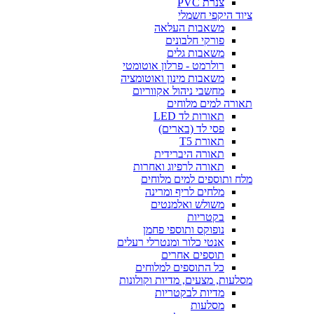
צנרת PVC
ציוד היקפי חשמלי
משאבות העלאה
פורקי חלבונים
משאבות גלים
רולרמט - פרלון אוטומטי
משאבות מינון ואוטומציה
מחשבי ניהול אקווריום
תאורה למים מלוחים
תאורות לד LED
פסי לד (בארים)
תאורת T5
תאורה היברידית
תאורה לרפיוג ואחרות
מלח ותוספים למים מלוחים
מלחים לריף ומרינה
משולש ואלמנטים
בקטריות
נופוקס ותוספי פחמן
אנטי כלור ומנטרלי רעלים
תוספים אחרים
כל התוספים למלוחים
מסלעות, מצעים, מדיות וקולונות
מדיות לבקטריות
מסלעות