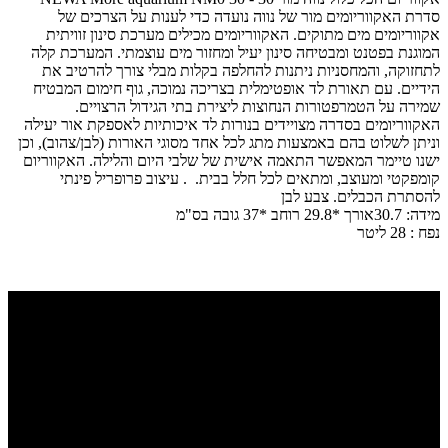
סדרת האקווריומים מור של נווה נועדה כדי לענות על הצרכים של
אקווריומים מים מתוקים. האקווריומים מכילים מערכת סינון זוויתית
המוגנת בפטנט ומבטיחה סינון יעיל ומחזור מים עוצמתי. המערכת קלה
לתחזוקה, והמחסניות ניתנות להחלפה בקלות מבלי צורך להרטיב את
הידיים. עם תאורת לד אופטימלית בצריכה נמוכה, גוף חימום המבטיח
שמירה על הטמרפטורות הנחוצות ליצירת בתי הגידול הרצויים.
האקווריומים בסדרה מצויידים בנורות לד איכותיות לאספקת אור יעילה
וניתן לשלוט בהם באמצעות מתג לכל אחד מסוגי האורות (לבן/צהוב), וכן
ישנו טיימר המאפשר התאמה אישית של שלבי היום והלילה. האקווריום
קומפקטי ומעוצב, ומתאים לכל חלל בבית. . עיצוב פרופריל פינתי
להסתרת הכבלים. צבע לבן
מידה: 30.7אורך *29.8 רוחב *37 גובה בס"מ
נפח : 28 ליטר