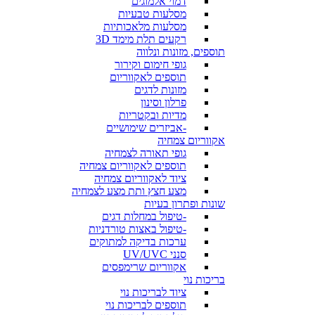
דמוי אלמוגים
מסלעות טבעיות
מסלעות מלאכותיות
רקעים תלת מימד 3D
תוספים, מזונות ונלווה
גופי חימום וקירור
תוספים לאקווריום
מזונות לדגים
פרלון וסינון
מדיות ובקטריות
-אביזרים שימושיים
אקווריום צמחיה
גופי תאורה לצמחיה
תוספים לאקווריום צמחיה
ציוד לאקווריום צמחיה
מצע חצץ ותת מצע לצמחיה
שונות ופתרון בעיות
-טיפול במחלות דגים
-טיפול באצות טורדניות
ערכות בדיקה למתוקים
סנני UV/UVC
אקווריום שרימפסים
בריכות נוי
ציוד לבריכות נוי
תוספים לבריכות נוי