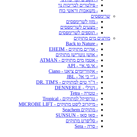
- פילטרים לבריכות נוי
- משאבות וראשי כוח
שרימפסים
- מזון לשרימפסים
- מצעים לשרימפסים
- תוספים לשרימפסים
מותגים מים מתוקים
- Back to Nature
- אהיים מתוקים - EHEIM
- אושן נוטרישן מתוקים
- אטמן מים מתוקים - ATMAN
- אי.פי.איי - API
- אקווריומים ציאנו - Ciano
- ג'יי בי אל - JBL
- ד"ר טים למתוקים - DR. TIM'S
- דנרלי - DENNERLE
- טטרה - Tetra
- טרופיקל למתוקים - Tropical
- מיקרוב ליפט מתוקים - MICROBE LIFT
- מתוקים Seachem
- סאן סאן - SUNSUN
- סליפרט מתוקים
- סרה - Sera