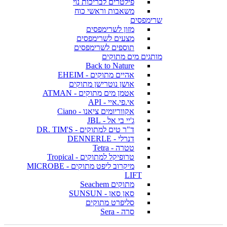
פילטרים לבריכות נוי
משאבות וראשי כוח
שרימפסים
מזון לשרימפסים
מצעים לשרימפסים
תוספים לשרימפסים
מותגים מים מתוקים
Back to Nature
אהיים מתוקים - EHEIM
אושן נוטרישן מתוקים
אטמן מים מתוקים - ATMAN
אי.פי.איי - API
אקווריומים ציאנו - Ciano
ג'יי בי אל - JBL
ד"ר טים למתוקים - DR. TIM'S
דנרלי - DENNERLE
טטרה - Tetra
טרופיקל למתוקים - Tropical
מיקרוב ליפט מתוקים - MICROBE
LIFT
מתוקים Seachem
סאן סאן - SUNSUN
סליפרט מתוקים
סרה - Sera