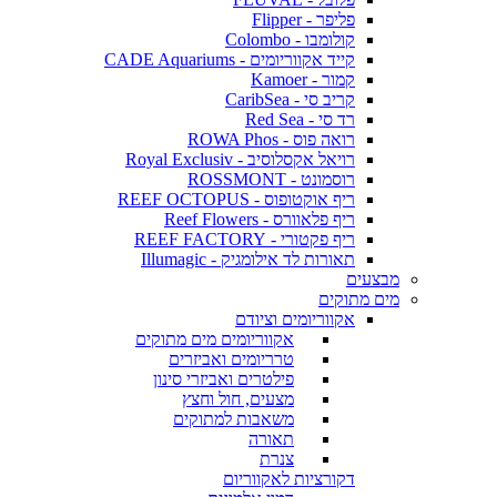
פליפר - Flipper
קולומבו - Colombo
קייד אקווריומים - CADE Aquariums
קמור - Kamoer
קריב סי - CaribSea
רד סי - Red Sea
רואה פוס - ROWA Phos
רויאל אקסלוסיב - Royal Exclusiv
רוסמונט - ROSSMONT
ריף אוקטופוס - REEF OCTOPUS
ריף פלאוורס - Reef Flowers
ריף פקטורי - REEF FACTORY
תאורות לד אילומגיק - Illumagic
מבצעים
מים מתוקים
אקווריומים וציודם
אקווריומים מים מתוקים
טרריומים ואביזרים
פילטרים ואביזרי סינון
מצעים, חול וחצץ
משאבות למתוקים
תאורה
צנרת
דקורציות לאקווריום