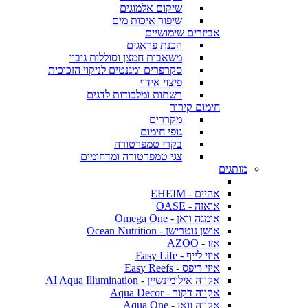
שיקום אלמוגים
שיפור איכות מים
אביזרים שימושיים
הכנת פראגים
משאבות חמצן וסוללות גיבוי
סקרפרים ומגנטים לניקוי הזכוכית
פיצוי אידוי
רשתות ומלכודות לדגים
חימום קירור
מקררים
גופי חימום
בקרי טמפרטורה
צגי טמפרטורה ומדחומים
מותגים
אהיים - EHEIM
אואזה - OASE
אומגה וואן - Omega One
אושן נוטרישן - Ocean Nutrition
אזו - AZOO
איזי לייף - Easy Life
איזי ריפס - Easy Reefs
אקווה אילומינשיין - AI Aqua Illumination
אקווה דקור - Aqua Decor
אקווה וואן - Aqua One