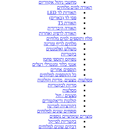
מחשבי ניהול אקווריום
תאורה למים מלוחים
תאורות לד LED
פסי לד (בארים)
תאורת T5
תאורה היברידית
תאורה לרפיוג ואחרות
מלח ותוספים למים מלוחים
מלחים לריף ומרינה
משולש ואלמנטים
בקטריות
נופוקס ותוספי פחמן
אנטי כלור ומנטרלי רעלים
תוספים אחרים
כל התוספים למלוחים
מסלעות, מצעים, מדיות וקולונות
מדיות לבקטריות
מסלעות
מצעים / חול
קולונות וריאקטורים
דקורציות למרינה
סופחים שונים למלוחים
מוצרים שימושיים נוספים
בקטריות לסייקל
דבקים שונים למלוחים