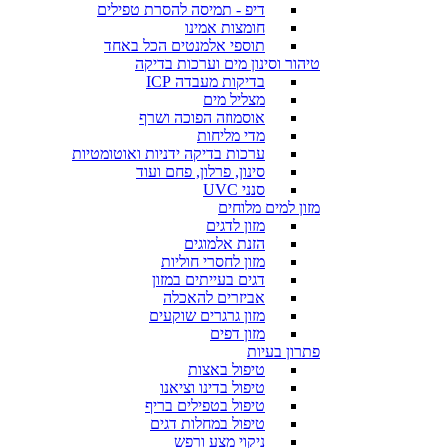
דיפ - תמיסה להסרת טפילים
חומצות אמינו
תוספי אלמנטים הכל באחד
טיהור וסינון מים וערכות בדיקה
בדיקות מעבדה ICP
מצליל מים
אוסמוזה הפוכה ושרף
מדי מליחות
ערכות בדיקה ידניות ואוטומטיות
סינון, פרלון, פחם ועוד
סנני UVC
מזון למים מלוחים
מזון לדגים
הזנת אלמוגים
מזון לחסרי חוליות
דגים בעייתים במזון
אביזרים להאכלה
מזון גרגרים שוקעים
מזון דפים
פתרון בעיות
טיפול באצות
טיפול בדינו וציאנו
טיפול בטפילים בריף
טיפול במחלות דגים
ניקוי מצע ורפש