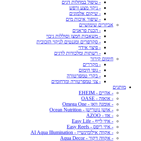
- טיפול במחלות דגים
- ניקוי מצע ורפש
- שיקום אלמוגים
- שיפור איכות מים
אביזרים שימושיים
- הכנת פראגים
- משאבות חמצן וסוללות גיבוי
- סקרפרים ומגנטים לניקוי הזכוכית
- פיצוי אידוי
- רשתות ומלכודות לדגים
חימום קירור
- מקררים
- גופי חימום
- בקרי טמפרטורה
- צגי טמפרטורה ומדחומים
מותגים
- אהיים - EHEIM
- אואזה - OASE
- אומגה וואן - Omega One
- אושן נוטרישן - Ocean Nutrition
- אזו - AZOO
- איזי לייף - Easy Life
- איזי ריפס - Easy Reefs
- אקווה אילומינשיין - AI Aqua Illumination
- אקווה דקור - Aqua Decor