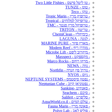
- טו ליטל פישס - Two Little Fishies
- טונז - TUNZE
- טקו - Teco
- טרופיק מרין - Tropic Marin
- טרופיקל למלוחים - Tropical
- טרופיקל מרין סנטר - TMC
- טריטון - TRITON
- כימיקלין - ChemiClean
- לגונה - LAGUNA
- מארין פיור - MARINE PURE
- מודרן ריף - Modern Reef
- מיקרוב ליפט - Microbe Lift
- מקספקט - Maxspect
- מרקו רוקס - Marco Rocks
- נווה - NEWA
- נורת' פין קנדה - Northfin
- ניוס - NYOS
- נפטון סיסטמס - NEPTUNE SYSTEMS
- נפטוניאן קיוב - Neptunian Cube
- סאנקינג -Sanking
- סיכם - Seachem
- סליפרט - Salifert
- עולם המים - AquaWorld.co.il
- פאונה מרין - Fauna Marin
- פוליפ לאב - Polyp Lab