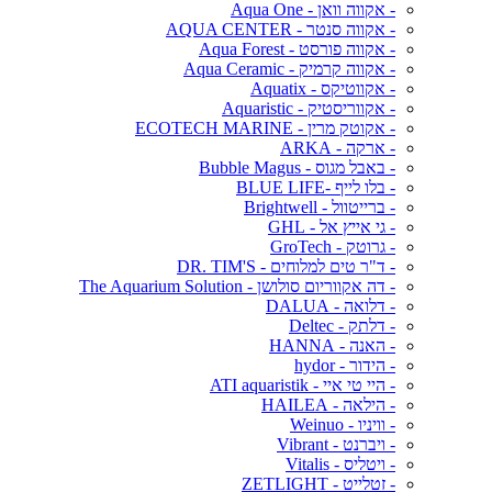
- אקווה וואן - Aqua One
- אקווה סנטר - AQUA CENTER
- אקווה פורסט - Aqua Forest
- אקווה קרמיק - Aqua Ceramic
- אקווטיקס - Aquatix
- אקווריסטיק - Aquaristic
- אקוטק מרין - ECOTECH MARINE
- ארקה - ARKA
- באבל מגוס - Bubble Magus
- בלו לייף -BLUE LIFE
- ברייטוול - Brightwell
- גי אייץ אל - GHL
- גרוטק - GroTech
- ד"ר טים למלוחים - DR. TIM'S
- דה אקווריום סולושן - The Aquarium Solution
- דלואה - DALUA
- דלתק - Deltec
- האנה - HANNA
- הידור - hydor
- היי טי איי - ATI aquaristik
- הילאה - HAILEA
- וויניו - Weinuo
- ויברנט - Vibrant
- ויטליס - Vitalis
- זטלייט - ZETLIGHT