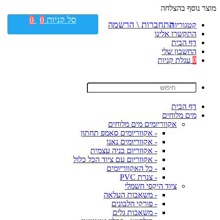
מוצר נוסף בהצלחה
סל קניות
0
0
התחברות \ הרשמה
קטגוריות
התקשרו אלינו
דף הבית
החשבון שלי
0
עגלת קניות
דף הבית
מים מלוחים
אקווריומים מים מלוחים
- אקווריומים סאמפ תחתון
- אקווריומים נאנו
- אקווריום בניה עצמית
- אקווריום עם ציוד הכל כלול
- כל האקווריומים
- צנרת PVC
ציוד היקפי חשמלי
- משאבות העלאה
- פורקי חלבונים
- משאבות גלים