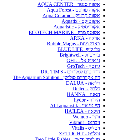
אקווה סנטר - AQUA CENTER
אקווה פורסט - Aqua Forest
אקווה קרמיק - Aqua Ceramic
אקווטיקס - Aquatix
אקווריסטיק - Aquaristic
אקוטק מרין - ECOTECH MARINE
ארקה - ARKA
באבל מגוס - Bubble Magus
בלו לייף -BLUE LIFE
ברייטוול - Brightwell
גי אייץ אל - GHL
גרוטק - GroTech
ד"ר טים למלוחים - DR. TIM'S
דה אקווריום סולושן - The Aquarium Solution
דלואה - DALUA
דלתק - Deltec
האנה - HANNA
הידור - hydor
היי טי איי - ATI aquaristik
הילאה - HAILEA
וויניו - Weinuo
ויברנט - Vibrant
ויטליס - Vitalis
זטלייט - ZETLIGHT
טו ליטל פישס - Two Little Fishies