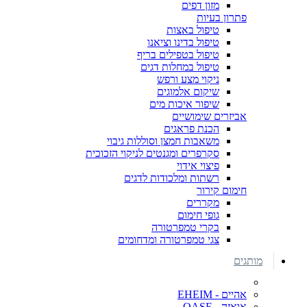
מזון דפים
פתרון בעיות
טיפול באצות
טיפול בדינו וציאנו
טיפול בטפילים בריף
טיפול במחלות דגים
ניקוי מצע ורפש
שיקום אלמוגים
שיפור איכות מים
אביזרים שימושיים
הכנת פראגים
משאבות חמצן וסוללות גיבוי
סקרפרים ומגנטים לניקוי הזכוכית
פיצוי אידוי
רשתות ומלכודות לדגים
חימום קירור
מקררים
גופי חימום
בקרי טמפרטורה
צגי טמפרטורה ומדחומים
מותגים
אהיים - EHEIM
אואזה - OASE