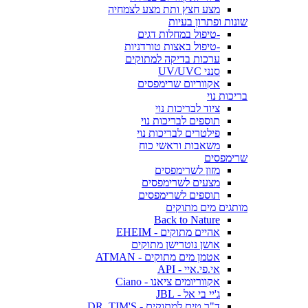
מצע חצץ ותת מצע לצמחיה
שונות ופתרון בעיות
-טיפול במחלות דגים
-טיפול באצות טורדניות
ערכות בדיקה למתוקים
סנני UV/UVC
אקווריום שרימפסים
בריכות נוי
ציוד לבריכות נוי
תוספים לבריכות נוי
פילטרים לבריכות נוי
משאבות וראשי כוח
שרימפסים
מזון לשרימפסים
מצעים לשרימפסים
תוספים לשרימפסים
מותגים מים מתוקים
Back to Nature
אהיים מתוקים - EHEIM
אושן נוטרישן מתוקים
אטמן מים מתוקים - ATMAN
אי.פי.איי - API
אקווריומים ציאנו - Ciano
ג'יי בי אל - JBL
ד"ר טים למתוקים - DR. TIM'S