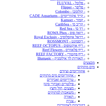
- פלובל - FLUVAL
- פליפר - Flipper
- קולומבו - Colombo
- קייד אקווריומים - CADE Aquariums
- קמור - Kamoer
- קריב סי - CaribSea
- רד סי - Red Sea
- רואה פוס - ROWA Phos
- רויאל אקסלוסיב - Royal Exclusiv
- רוסמונט - ROSSMONT
- ריף אוקטופוס - REEF OCTOPUS
- ריף פלאוורס - Reef Flowers
- ריף פקטורי - REEF FACTORY
- תאורות לד אילומגיק - Illumagic
מבצעים
מים מתוקים
אקווריומים וציודם
- אקווריומים מים מתוקים
- טרריומים ואביזרים
- פילטרים ואביזרי סינון
- מצעים, חול וחצץ
- משאבות למתוקים
- תאורה
- צנרת
דקורציות לאקווריום