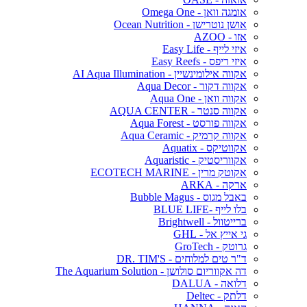
אומגה וואן - Omega One
אושן נוטרישן - Ocean Nutrition
אזו - AZOO
איזי לייף - Easy Life
איזי ריפס - Easy Reefs
אקווה אילומינשיין - AI Aqua Illumination
אקווה דקור - Aqua Decor
אקווה וואן - Aqua One
אקווה סנטר - AQUA CENTER
אקווה פורסט - Aqua Forest
אקווה קרמיק - Aqua Ceramic
אקווטיקס - Aquatix
אקווריסטיק - Aquaristic
אקוטק מרין - ECOTECH MARINE
ארקה - ARKA
באבל מגוס - Bubble Magus
בלו לייף -BLUE LIFE
ברייטוול - Brightwell
גי אייץ אל - GHL
גרוטק - GroTech
ד"ר טים למלוחים - DR. TIM'S
דה אקווריום סולושן - The Aquarium Solution
דלואה - DALUA
דלתק - Deltec