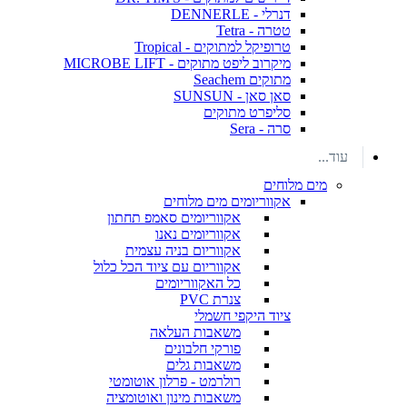
דנרלי - DENNERLE
טטרה - Tetra
טרופיקל למתוקים - Tropical
מיקרוב ליפט מתוקים - MICROBE LIFT
מתוקים Seachem
סאן סאן - SUNSUN
סליפרט מתוקים
סרה - Sera
עוד...
מים מלוחים
אקווריומים מים מלוחים
אקווריומים סאמפ תחתון
אקווריומים נאנו
אקווריום בניה עצמית
אקווריום עם ציוד הכל כלול
כל האקווריומים
צנרת PVC
ציוד היקפי חשמלי
משאבות העלאה
פורקי חלבונים
משאבות גלים
רולרמט - פרלון אוטומטי
משאבות מינון ואוטומציה