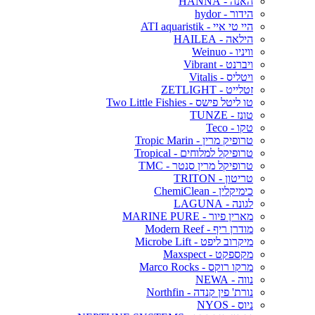
האנה - HANNA
הידור - hydor
היי טי איי - ATI aquaristik
הילאה - HAILEA
וויניו - Weinuo
ויברנט - Vibrant
ויטליס - Vitalis
זטלייט - ZETLIGHT
טו ליטל פישס - Two Little Fishies
טונז - TUNZE
טקו - Teco
טרופיק מרין - Tropic Marin
טרופיקל למלוחים - Tropical
טרופיקל מרין סנטר - TMC
טריטון - TRITON
כימיקלין - ChemiClean
לגונה - LAGUNA
מארין פיור - MARINE PURE
מודרן ריף - Modern Reef
מיקרוב ליפט - Microbe Lift
מקספקט - Maxspect
מרקו רוקס - Marco Rocks
נווה - NEWA
נורת' פין קנדה - Northfin
ניוס - NYOS