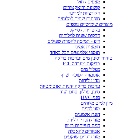
מצעים / חול
קולונות וריאקטורים
דקורציות למרינה
סופחים שונים למלוחים
מוצרים שימושיים נוספים
בקטריות לסייקל
דבקים שונים למלוחים
דיפ - תמיסה להסרת טפילים
חומצות אמינו
תוספי אלמנטים הכל באחד
טיהור וסינון מים וערכות בדיקה
בדיקות מעבדה ICP
מצליל מים
אוסמוזה הפוכה ושרף
מדי מליחות
ערכות בדיקה ידניות ואוטומטיות
סינון, פרלון, פחם ועוד
סנני UVC
מזון למים מלוחים
מזון לדגים
הזנת אלמוגים
מזון לחסרי חוליות
דגים בעייתים במזון
אביזרים להאכלה
מזון גרגרים שוקעים