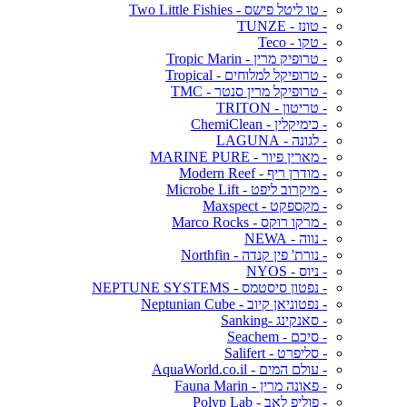
- טו ליטל פישס - Two Little Fishies
- טונז - TUNZE
- טקו - Teco
- טרופיק מרין - Tropic Marin
- טרופיקל למלוחים - Tropical
- טרופיקל מרין סנטר - TMC
- טריטון - TRITON
- כימיקלין - ChemiClean
- לגונה - LAGUNA
- מארין פיור - MARINE PURE
- מודרן ריף - Modern Reef
- מיקרוב ליפט - Microbe Lift
- מקספקט - Maxspect
- מרקו רוקס - Marco Rocks
- נווה - NEWA
- נורת' פין קנדה - Northfin
- ניוס - NYOS
- נפטון סיסטמס - NEPTUNE SYSTEMS
- נפטוניאן קיוב - Neptunian Cube
- סאנקינג -Sanking
- סיכם - Seachem
- סליפרט - Salifert
- עולם המים - AquaWorld.co.il
- פאונה מרין - Fauna Marin
- פוליפ לאב - Polyp Lab