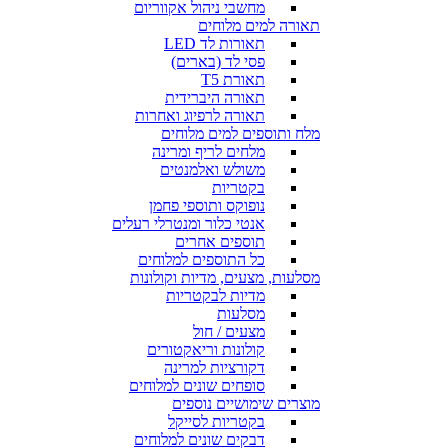
מחשבי ניהול אקווריום
תאורה למים מלוחים
תאורות לד LED
פסי לד (בארים)
תאורת T5
תאורה היברידית
תאורה לרפיוג ואחרות
מלח ותוספים למים מלוחים
מלחים לריף ומרינה
משולש ואלמנטים
בקטריות
נופוקס ותוספי פחמן
אנטי כלור ומנטרלי רעלים
תוספים אחרים
כל התוספים למלוחים
מסלעות, מצעים, מדיות וקולונות
מדיות לבקטריות
מסלעות
מצעים / חול
קולונות וריאקטורים
דקורציות למרינה
סופחים שונים למלוחים
מוצרים שימושיים נוספים
בקטריות לסייקל
דבקים שונים למלוחים