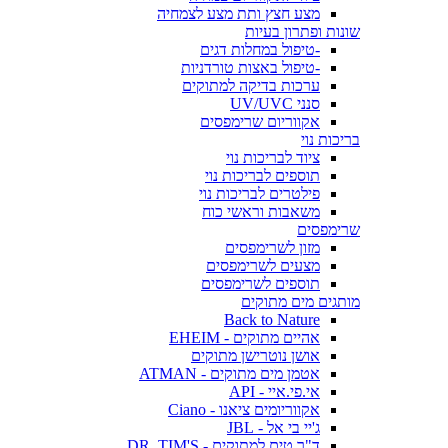
מצע חצץ ותת מצע לצמחיה
שונות ופתרון בעיות
-טיפול במחלות דגים
-טיפול באצות טורדניות
ערכות בדיקה למתוקים
סנני UV/UVC
אקווריום שרימפסים
בריכות נוי
ציוד לבריכות נוי
תוספים לבריכות נוי
פילטרים לבריכות נוי
משאבות וראשי כוח
שרימפסים
מזון לשרימפסים
מצעים לשרימפסים
תוספים לשרימפסים
מותגים מים מתוקים
Back to Nature
אהיים מתוקים - EHEIM
אושן נוטרישן מתוקים
אטמן מים מתוקים - ATMAN
אי.פי.איי - API
אקווריומים ציאנו - Ciano
ג'יי בי אל - JBL
ד"ר טים למתוקים - DR. TIM'S