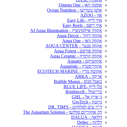
אומגה וואן - Omega One
אושן נוטרישן - Ocean Nutrition
אזו - AZOO
איזי לייף - Easy Life
איזי ריפס - Easy Reefs
אקווה אילומינשיין - AI Aqua Illumination
אקווה דקור - Aqua Decor
אקווה וואן - Aqua One
אקווה סנטר - AQUA CENTER
אקווה פורסט - Aqua Forest
אקווה קרמיק - Aqua Ceramic
אקווטיקס - Aquatix
אקווריסטיק - Aquaristic
אקוטק מרין - ECOTECH MARINE
ארקה - ARKA
באבל מגוס - Bubble Magus
בלו לייף -BLUE LIFE
ברייטוול - Brightwell
גי אייץ אל - GHL
גרוטק - GroTech
ד"ר טים למלוחים - DR. TIM'S
דה אקווריום סולושן - The Aquarium Solution
דלואה - DALUA
דלתק - Deltec