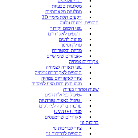
דמוי אלמוגים
מסלעות טבעיות
מסלעות מלאכותיות
רקעים תלת מימד 3D
תוספים, מזונות ונלווה
גופי חימום וקירור
תוספים לאקווריום
מזונות לדגים
פרלון וסינון
מדיות ובקטריות
-אביזרים שימושיים
אקווריום צמחיה
גופי תאורה לצמחיה
תוספים לאקווריום צמחיה
ציוד לאקווריום צמחיה
מצע חצץ ותת מצע לצמחיה
שונות ופתרון בעיות
-טיפול במחלות דגים
-טיפול באצות טורדניות
ערכות בדיקה למתוקים
סנני UV/UVC
אקווריום שרימפסים
בריכות נוי
ציוד לבריכות נוי
תוספים לבריכות נוי