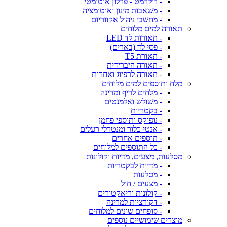
- רולרמט - פרלון אוטומטי
- משאבות מינון ואוטומציה
- מחשבי ניהול אקווריום
תאורה למים מלוחים
- תאורות לד LED
- פסי לד (בארים)
- תאורת T5
- תאורה היברידית
- תאורה לרפיוג ואחרות
מלח ותוספים למים מלוחים
- מלחים לריף ומרינה
- משולש ואלמנטים
- בקטריות
- נופוקס ותוספי פחמן
- אנטי כלור ומנטרלי רעלים
- תוספים אחרים
- כל התוספים למלוחים
מסלעות, מצעים, מדיות וקולונות
- מדיות לבקטריות
- מסלעות
- מצעים / חול
- קולונות וריאקטורים
- דקורציות למרינה
- סופחים שונים למלוחים
מוצרים שימושיים נוספים