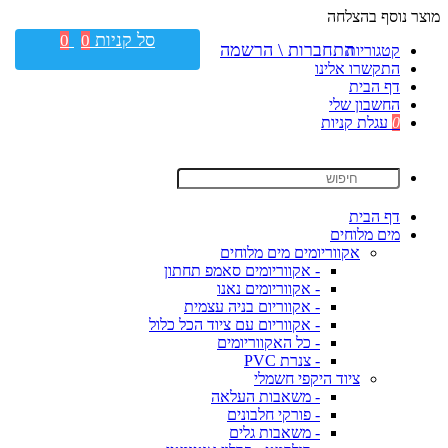
מוצר נוסף בהצלחה
סל קניות
0
0
התחברות \ הרשמה
קטגוריות
התקשרו אלינו
דף הבית
החשבון שלי
0
עגלת קניות
דף הבית
מים מלוחים
אקווריומים מים מלוחים
- אקווריומים סאמפ תחתון
- אקווריומים נאנו
- אקווריום בניה עצמית
- אקווריום עם ציוד הכל כלול
- כל האקווריומים
- צנרת PVC
ציוד היקפי חשמלי
- משאבות העלאה
- פורקי חלבונים
- משאבות גלים