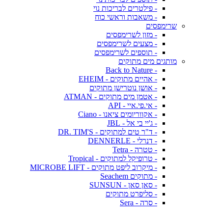
- פילטרים לבריכות נוי
- משאבות וראשי כוח
שרימפסים
- מזון לשרימפסים
- מצעים לשרימפסים
- תוספים לשרימפסים
מותגים מים מתוקים
- Back to Nature
- אהיים מתוקים - EHEIM
- אושן נוטרישן מתוקים
- אטמן מים מתוקים - ATMAN
- אי.פי.איי - API
- אקווריומים ציאנו - Ciano
- ג'יי בי אל - JBL
- ד"ר טים למתוקים - DR. TIM'S
- דנרלי - DENNERLE
- טטרה - Tetra
- טרופיקל למתוקים - Tropical
- מיקרוב ליפט מתוקים - MICROBE LIFT
- מתוקים Seachem
- סאן סאן - SUNSUN
- סליפרט מתוקים
- סרה - Sera