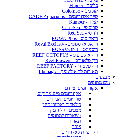
פליפר - Flipper
קולומבו - Colombo
קייד אקווריומים - CADE Aquariums
קמור - Kamoer
קריב סי - CaribSea
רד סי - Red Sea
רואה פוס - ROWA Phos
רויאל אקסלוסיב - Royal Exclusiv
רוסמונט - ROSSMONT
ריף אוקטופוס - REEF OCTOPUS
ריף פלאוורס - Reef Flowers
ריף פקטורי - REEF FACTORY
תאורות לד אילומגיק - Illumagic
מבצעים
מים מתוקים
אקווריומים וציודם
אקווריומים מים מתוקים
טרריומים ואביזרים
פילטרים ואביזרי סינון
מצעים, חול וחצץ
משאבות למתוקים
תאורה
צנרת
דקורציות לאקווריום