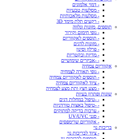
- דמוי אלמוגים
- מסלעות טבעיות
- מסלעות מלאכותיות
- רקעים תלת מימד 3D
תוספים, מזונות ונלווה
- גופי חימום וקירור
- תוספים לאקווריום
- מזונות לדגים
- פרלון וסינון
- מדיות ובקטריות
- -אביזרים שימושיים
אקווריום צמחיה
- גופי תאורה לצמחיה
- תוספים לאקווריום צמחיה
- ציוד לאקווריום צמחיה
- מצע חצץ ותת מצע לצמחיה
שונות ופתרון בעיות
- -טיפול במחלות דגים
- -טיפול באצות טורדניות
- ערכות בדיקה למתוקים
- סנני UV/UVC
- אקווריום שרימפסים
בריכות נוי
- ציוד לבריכות נוי
- תוספים לבריכות נוי