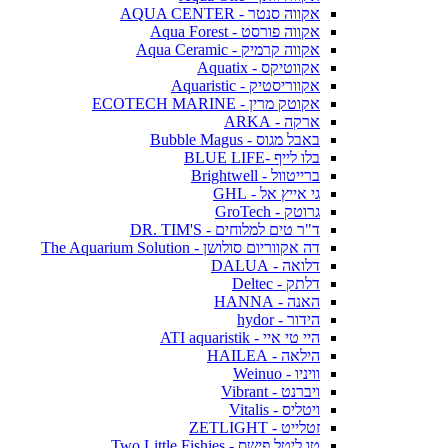
אקווה סנטר - AQUA CENTER
אקווה פורסט - Aqua Forest
אקווה קרמיק - Aqua Ceramic
אקווטיקס - Aquatix
אקווריסטיק - Aquaristic
אקוטק מרין - ECOTECH MARINE
ארקה - ARKA
באבל מגוס - Bubble Magus
בלו לייף -BLUE LIFE
ברייטוול - Brightwell
גי אייץ אל - GHL
גרוטק - GroTech
ד"ר טים למלוחים - DR. TIM'S
דה אקווריום סולושן - The Aquarium Solution
דלואה - DALUA
דלתק - Deltec
האנה - HANNA
הידור - hydor
היי טי איי - ATI aquaristik
הילאה - HAILEA
וויניו - Weinuo
ויברנט - Vibrant
ויטליס - Vitalis
זטלייט - ZETLIGHT
טו ליטל פישס - Two Little Fishies