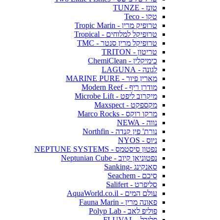
טונז - TUNZE
טקו - Teco
טרופיק מרין - Tropic Marin
טרופיקל למלוחים - Tropical
טרופיקל מרין סנטר - TMC
טריטון - TRITON
כימיקלין - ChemiClean
לגונה - LAGUNA
מארין פיור - MARINE PURE
מודרן ריף - Modern Reef
מיקרוב ליפט - Microbe Lift
מקספקט - Maxspect
מרקו רוקס - Marco Rocks
נווה - NEWA
נורת' פין קנדה - Northfin
ניוס - NYOS
נפטון סיסטמס - NEPTUNE SYSTEMS
נפטוניאן קיוב - Neptunian Cube
סאנקינג -Sanking
סיכם - Seachem
סליפרט - Salifert
עולם המים - AquaWorld.co.il
פאונה מרין - Fauna Marin
פוליפ לאב - Polyp Lab
פלובל - FLUVAL