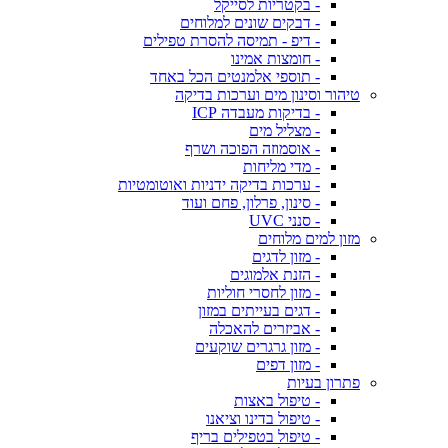
- בקטריות לסייקל
- דבקים שונים למלוחים
- דיפ - תמיסה להסרת טפילים
- חומצות אמינו
- תוספי אלמנטים הכל באחד
טיהור וסינון מים וערכות בדיקה
- בדיקות מעבדה ICP
- מצליל מים
- אוסמוזה הפוכה ושרף
- מדי מליחות
- ערכות בדיקה ידניות ואוטומטיות
- סינון, פרלון, פחם ועוד
- סנני UVC
מזון למים מלוחים
- מזון לדגים
- הזנת אלמוגים
- מזון לחסרי חוליות
- דגים בעייתים במזון
- אביזרים להאכלה
- מזון גרגרים שוקעים
- מזון דפים
פתרון בעיות
- טיפול באצות
- טיפול בדינו וציאנו
- טיפול בטפילים בריף