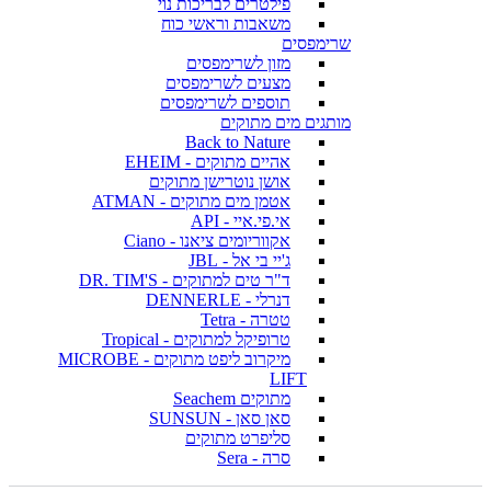
פילטרים לבריכות נוי
משאבות וראשי כוח
שרימפסים
מזון לשרימפסים
מצעים לשרימפסים
תוספים לשרימפסים
מותגים מים מתוקים
Back to Nature
אהיים מתוקים - EHEIM
אושן נוטרישן מתוקים
אטמן מים מתוקים - ATMAN
אי.פי.איי - API
אקווריומים ציאנו - Ciano
ג'יי בי אל - JBL
ד"ר טים למתוקים - DR. TIM'S
דנרלי - DENNERLE
טטרה - Tetra
טרופיקל למתוקים - Tropical
מיקרוב ליפט מתוקים - MICROBE
LIFT
מתוקים Seachem
סאן סאן - SUNSUN
סליפרט מתוקים
סרה - Sera