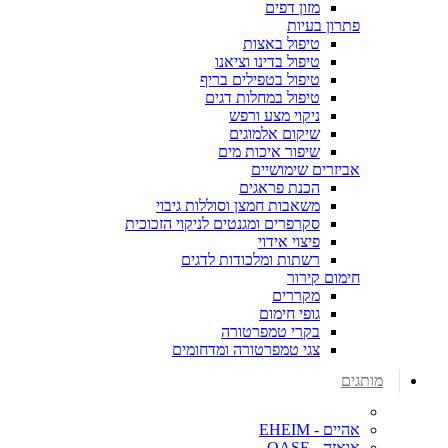
מזון דפים
פתרון בעיות
טיפול באצות
טיפול בדינו וציאנו
טיפול בטפילים בריף
טיפול במחלות דגים
ניקוי מצע ורפש
שיקום אלמוגים
שיפור איכות מים
אביזרים שימושיים
הכנת פראגים
משאבות חמצן וסוללות גיבוי
סקרפרים ומגנטים לניקוי הזכוכית
פיצוי אידוי
רשתות ומלכודות לדגים
חימום קירור
מקררים
גופי חימום
בקרי טמפרטורה
צגי טמפרטורה ומדחומים
מותגים
אהיים - EHEIM
אואזה - OASE