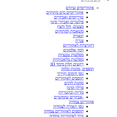
אקווריומים וציודם
אקווריומים מים מתוקים
טרריומים ואביזרים
פילטרים ואביזרי סינון
מצעים, חול וחצץ
משאבות למתוקים
תאורה
צנרת
דקורציות לאקווריום
דמוי אלמוגים
מסלעות טבעיות
מסלעות מלאכותיות
רקעים תלת מימד 3D
תוספים, מזונות ונלווה
גופי חימום וקירור
תוספים לאקווריום
מזונות לדגים
פרלון וסינון
מדיות ובקטריות
-אביזרים שימושיים
אקווריום צמחיה
גופי תאורה לצמחיה
תוספים לאקווריום צמחיה
ציוד לאקווריום צמחיה