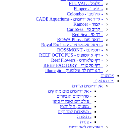
- פלובל - FLUVAL
- פליפר - Flipper
- קולומבו - Colombo
- קייד אקווריומים - CADE Aquariums
- קמור - Kamoer
- קריב סי - CaribSea
- רד סי - Red Sea
- רואה פוס - ROWA Phos
- רויאל אקסלוסיב - Royal Exclusiv
- רוסמונט - ROSSMONT
- ריף אוקטופוס - REEF OCTOPUS
- ריף פלאוורס - Reef Flowers
- ריף פקטורי - REEF FACTORY
- תאורות לד אילומגיק - Illumagic
מבצעים
מים מתוקים
אקווריומים וציודם
- אקווריומים מים מתוקים
- טרריומים ואביזרים
- פילטרים ואביזרי סינון
- מצעים, חול וחצץ
- משאבות למתוקים
- תאורה
- צנרת
דקורציות לאקווריום