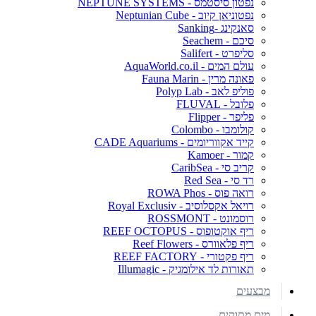
נפטון סיסטמס - NEPTUNE SYSTEMS
נפטוניאן קיוב - Neptunian Cube
סאנקינג -Sanking
סיכם - Seachem
סליפרט - Salifert
עולם המים - AquaWorld.co.il
פאונה מרין - Fauna Marin
פוליפ לאב - Polyp Lab
פלובל - FLUVAL
פליפר - Flipper
קולומבו - Colombo
קייד אקווריומים - CADE Aquariums
קמור - Kamoer
קריב סי - CaribSea
רד סי - Red Sea
רואה פוס - ROWA Phos
רויאל אקסלוסיב - Royal Exclusiv
רוסמונט - ROSSMONT
ריף אוקטופוס - REEF OCTOPUS
ריף פלאוורס - Reef Flowers
ריף פקטורי - REEF FACTORY
תאורות לד אילומגיק - Illumagic
מבצעים
מים מתוקים