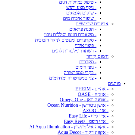
- טיפול במחלות דגים
- ניקוי מצע ורפש
- שיקום אלמוגים
- שיפור איכות מים
אביזרים שימושיים
- הכנת פראגים
- משאבות חמצן וסוללות גיבוי
- סקרפרים ומגנטים לניקוי הזכוכית
- פיצוי אידוי
- רשתות ומלכודות לדגים
חימום קירור
- מקררים
- גופי חימום
- בקרי טמפרטורה
- צגי טמפרטורה ומדחומים
מותגים
- אהיים - EHEIM
- אואזה - OASE
- אומגה וואן - Omega One
- אושן נוטרישן - Ocean Nutrition
- אזו - AZOO
- איזי לייף - Easy Life
- איזי ריפס - Easy Reefs
- אקווה אילומינשיין - AI Aqua Illumination
- אקווה דקור - Aqua Decor