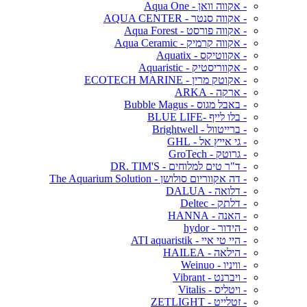
- אקווה וואן - Aqua One
- אקווה סנטר - AQUA CENTER
- אקווה פורסט - Aqua Forest
- אקווה קרמיק - Aqua Ceramic
- אקווטיקס - Aquatix
- אקווריסטיק - Aquaristic
- אקוטק מרין - ECOTECH MARINE
- ארקה - ARKA
- באבל מגוס - Bubble Magus
- בלו לייף -BLUE LIFE
- ברייטוול - Brightwell
- גי אייץ אל - GHL
- גרוטק - GroTech
- ד"ר טים למלוחים - DR. TIM'S
- דה אקווריום סולושן - The Aquarium Solution
- דלואה - DALUA
- דלתק - Deltec
- האנה - HANNA
- הידור - hydor
- היי טי איי - ATI aquaristik
- הילאה - HAILEA
- וויניו - Weinuo
- ויברנט - Vibrant
- ויטליס - Vitalis
- זטלייט - ZETLIGHT