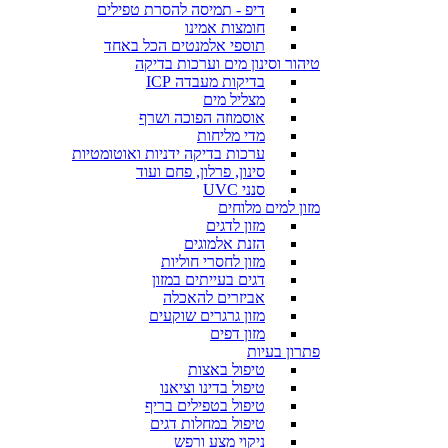
דיפ - תמיסה להסרת טפילים
חומצות אמינו
תוספי אלמנטים הכל באחד
טיהור וסינון מים וערכות בדיקה
בדיקות מעבדה ICP
מצליל מים
אוסמוזה הפוכה ושרף
מדי מליחות
ערכות בדיקה ידניות ואוטומטיות
סינון, פרלון, פחם ועוד
סנני UVC
מזון למים מלוחים
מזון לדגים
הזנת אלמוגים
מזון לחסרי חוליות
דגים בעייתים במזון
אביזרים להאכלה
מזון גרגרים שוקעים
מזון דפים
פתרון בעיות
טיפול באצות
טיפול בדינו וציאנו
טיפול בטפילים בריף
טיפול במחלות דגים
ניקוי מצע ורפש