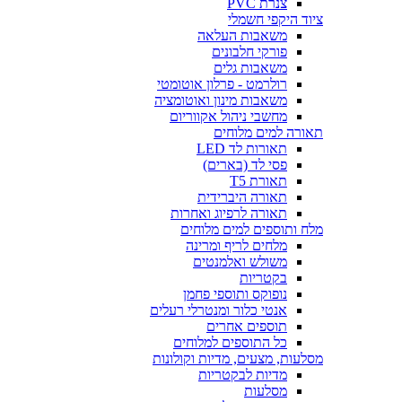
צנרת PVC
ציוד היקפי חשמלי
משאבות העלאה
פורקי חלבונים
משאבות גלים
רולרמט - פרלון אוטומטי
משאבות מינון ואוטומציה
מחשבי ניהול אקווריום
תאורה למים מלוחים
תאורות לד LED
פסי לד (בארים)
תאורת T5
תאורה היברידית
תאורה לרפיוג ואחרות
מלח ותוספים למים מלוחים
מלחים לריף ומרינה
משולש ואלמנטים
בקטריות
נופוקס ותוספי פחמן
אנטי כלור ומנטרלי רעלים
תוספים אחרים
כל התוספים למלוחים
מסלעות, מצעים, מדיות וקולונות
מדיות לבקטריות
מסלעות