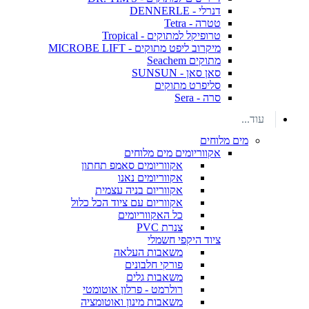
דנרלי - DENNERLE
טטרה - Tetra
טרופיקל למתוקים - Tropical
מיקרוב ליפט מתוקים - MICROBE LIFT
מתוקים Seachem
סאן סאן - SUNSUN
סליפרט מתוקים
סרה - Sera
עוד...
מים מלוחים
אקווריומים מים מלוחים
אקווריומים סאמפ תחתון
אקווריומים נאנו
אקווריום בניה עצמית
אקווריום עם ציוד הכל כלול
כל האקווריומים
צנרת PVC
ציוד היקפי חשמלי
משאבות העלאה
פורקי חלבונים
משאבות גלים
רולרמט - פרלון אוטומטי
משאבות מינון ואוטומציה