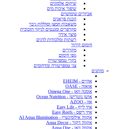
שיקום אלמוגים
שיפור איכות מים
אביזרים שימושיים
הכנת פראגים
משאבות חמצן וסוללות גיבוי
סקרפרים ומגנטים לניקוי הזכוכית
פיצוי אידוי
רשתות ומלכודות לדגים
חימום קירור
מקררים
גופי חימום
בקרי טמפרטורה
צגי טמפרטורה ומדחומים
מותגים
אהיים - EHEIM
אואזה - OASE
אומגה וואן - Omega One
אושן נוטרישן - Ocean Nutrition
אזו - AZOO
איזי לייף - Easy Life
איזי ריפס - Easy Reefs
אקווה אילומינשיין - AI Aqua Illumination
אקווה דקור - Aqua Decor
אקווה וואן - Aqua One