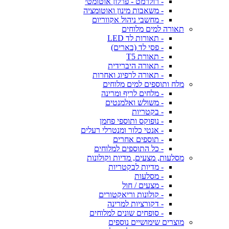
- רולרמט - פרלון אוטומטי
- משאבות מינון ואוטומציה
- מחשבי ניהול אקווריום
תאורה למים מלוחים
- תאורות לד LED
- פסי לד (בארים)
- תאורת T5
- תאורה היברידית
- תאורה לרפיוג ואחרות
מלח ותוספים למים מלוחים
- מלחים לריף ומרינה
- משולש ואלמנטים
- בקטריות
- נופוקס ותוספי פחמן
- אנטי כלור ומנטרלי רעלים
- תוספים אחרים
- כל התוספים למלוחים
מסלעות, מצעים, מדיות וקולונות
- מדיות לבקטריות
- מסלעות
- מצעים / חול
- קולונות וריאקטורים
- דקורציות למרינה
- סופחים שונים למלוחים
מוצרים שימושיים נוספים