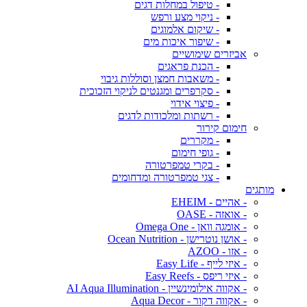
- טיפול במחלות דגים
- ניקוי מצע ורפש
- שיקום אלמוגים
- שיפור איכות מים
אביזרים שימושיים
- הכנת פראגים
- משאבות חמצן וסוללות גיבוי
- סקרפרים ומגנטים לניקוי הזכוכית
- פיצוי אידוי
- רשתות ומלכודות לדגים
חימום קירור
- מקררים
- גופי חימום
- בקרי טמפרטורה
- צגי טמפרטורה ומדחומים
מותגים
- אהיים - EHEIM
- אואזה - OASE
- אומגה וואן - Omega One
- אושן נוטרישן - Ocean Nutrition
- אזו - AZOO
- איזי לייף - Easy Life
- איזי ריפס - Easy Reefs
- אקווה אילומינשיין - AI Aqua Illumination
- אקווה דקור - Aqua Decor