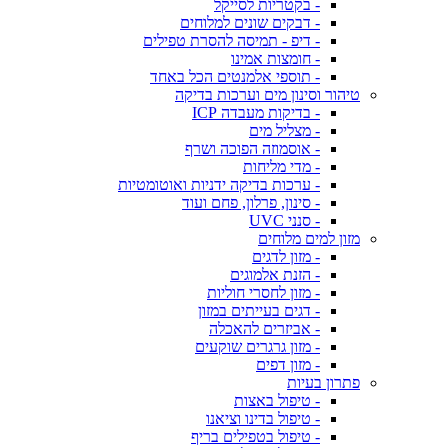
- בקטריות לסייקל
- דבקים שונים למלוחים
- דיפ - תמיסה להסרת טפילים
- חומצות אמינו
- תוספי אלמנטים הכל באחד
טיהור וסינון מים וערכות בדיקה
- בדיקות מעבדה ICP
- מצליל מים
- אוסמוזה הפוכה ושרף
- מדי מליחות
- ערכות בדיקה ידניות ואוטומטיות
- סינון, פרלון, פחם ועוד
- סנני UVC
מזון למים מלוחים
- מזון לדגים
- הזנת אלמוגים
- מזון לחסרי חוליות
- דגים בעייתים במזון
- אביזרים להאכלה
- מזון גרגרים שוקעים
- מזון דפים
פתרון בעיות
- טיפול באצות
- טיפול בדינו וציאנו
- טיפול בטפילים בריף