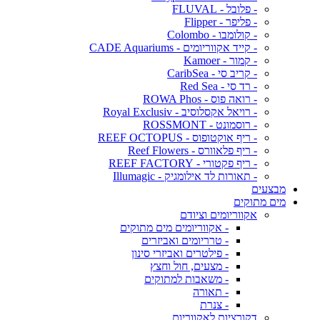
- פלובל - FLUVAL
- פליפר - Flipper
- קולומבו - Colombo
- קייד אקווריומים - CADE Aquariums
- קמור - Kamoer
- קריב סי - CaribSea
- רד סי - Red Sea
- רואה פוס - ROWA Phos
- רויאל אקסלוסיב - Royal Exclusiv
- רוסמונט - ROSSMONT
- ריף אוקטופוס - REEF OCTOPUS
- ריף פלאוורס - Reef Flowers
- ריף פקטורי - REEF FACTORY
- תאורות לד אילומגיק - Illumagic
מבצעים
מים מתוקים
אקווריומים וציודם
- אקווריומים מים מתוקים
- טרריומים ואביזרים
- פילטרים ואביזרי סינון
- מצעים, חול וחצץ
- משאבות למתוקים
- תאורה
- צנרת
דקורציות לאקווריום