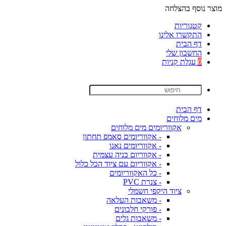
מוצר נוסף בהצלחה
קטגוריות
התקשרו אלינו
דף הבית
החשבון שלי
0
עגלת קניות
דף הבית
מים מלוחים
אקווריומים מים מלוחים
- אקווריומים סאמפ תחתון
- אקווריומים נאנו
- אקווריום בניה עצמית
- אקווריום עם ציוד הכל כלול
- כל האקווריומים
- צנרת PVC
ציוד היקפי חשמלי
- משאבות העלאה
- פורקי חלבונים
- משאבות גלים