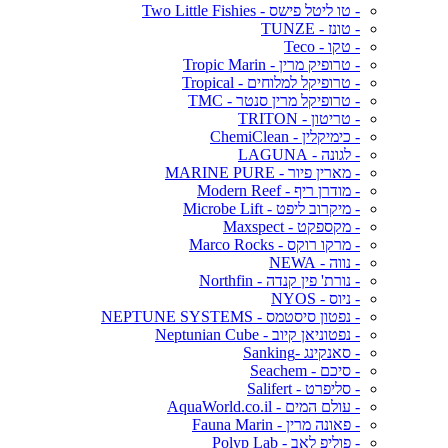
- טו ליטל פישס - Two Little Fishies
- טונז - TUNZE
- טקו - Teco
- טרופיק מרין - Tropic Marin
- טרופיקל למלוחים - Tropical
- טרופיקל מרין סנטר - TMC
- טריטון - TRITON
- כימיקלין - ChemiClean
- לגונה - LAGUNA
- מארין פיור - MARINE PURE
- מודרן ריף - Modern Reef
- מיקרוב ליפט - Microbe Lift
- מקספקט - Maxspect
- מרקו רוקס - Marco Rocks
- נווה - NEWA
- נורת' פין קנדה - Northfin
- ניוס - NYOS
- נפטון סיסטמס - NEPTUNE SYSTEMS
- נפטוניאן קיוב - Neptunian Cube
- סאנקינג -Sanking
- סיכם - Seachem
- סליפרט - Salifert
- עולם המים - AquaWorld.co.il
- פאונה מרין - Fauna Marin
- פוליפ לאב - Polyp Lab