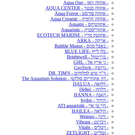
- אקווה וואן - Aqua One
- אקווה סנטר - AQUA CENTER
- אקווה פורסט - Aqua Forest
- אקווה קרמיק - Aqua Ceramic
- אקווטיקס - Aquatix
- אקווריסטיק - Aquaristic
- אקוטק מרין - ECOTECH MARINE
- ארקה - ARKA
- באבל מגוס - Bubble Magus
- בלו לייף -BLUE LIFE
- ברייטוול - Brightwell
- גי אייץ אל - GHL
- גרוטק - GroTech
- ד"ר טים למלוחים - DR. TIM'S
- דה אקווריום סולושן - The Aquarium Solution
- דלואה - DALUA
- דלתק - Deltec
- האנה - HANNA
- הידור - hydor
- היי טי איי - ATI aquaristik
- הילאה - HAILEA
- וויניו - Weinuo
- ויברנט - Vibrant
- ויטליס - Vitalis
- זטלייט - ZETLIGHT