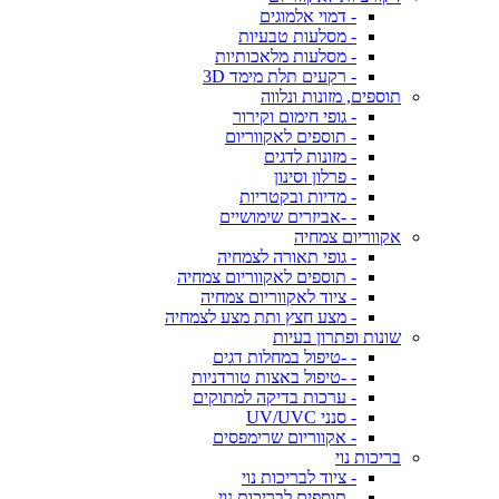
- דמוי אלמוגים
- מסלעות טבעיות
- מסלעות מלאכותיות
- רקעים תלת מימד 3D
תוספים, מזונות ונלווה
- גופי חימום וקירור
- תוספים לאקווריום
- מזונות לדגים
- פרלון וסינון
- מדיות ובקטריות
- -אביזרים שימושיים
אקווריום צמחיה
- גופי תאורה לצמחיה
- תוספים לאקווריום צמחיה
- ציוד לאקווריום צמחיה
- מצע חצץ ותת מצע לצמחיה
שונות ופתרון בעיות
- -טיפול במחלות דגים
- -טיפול באצות טורדניות
- ערכות בדיקה למתוקים
- סנני UV/UVC
- אקווריום שרימפסים
בריכות נוי
- ציוד לבריכות נוי
- תוספים לבריכות נוי