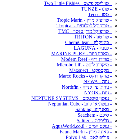
- טו ליטל פישס - Two Little Fishies
- טונז - TUNZE
- טקו - Teco
- טרופיק מרין - Tropic Marin
- טרופיקל למלוחים - Tropical
- טרופיקל מרין סנטר - TMC
- טריטון - TRITON
- כימיקלין - ChemiClean
- לגונה - LAGUNA
- מארין פיור - MARINE PURE
- מודרן ריף - Modern Reef
- מיקרוב ליפט - Microbe Lift
- מקספקט - Maxspect
- מרקו רוקס - Marco Rocks
- נווה - NEWA
- נורת' פין קנדה - Northfin
- ניוס - NYOS
- נפטון סיסטמס - NEPTUNE SYSTEMS
- נפטוניאן קיוב - Neptunian Cube
- סאנקינג -Sanking
- סיכם - Seachem
- סליפרט - Salifert
- עולם המים - AquaWorld.co.il
- פאונה מרין - Fauna Marin
- פוליפ לאב - Polyp Lab