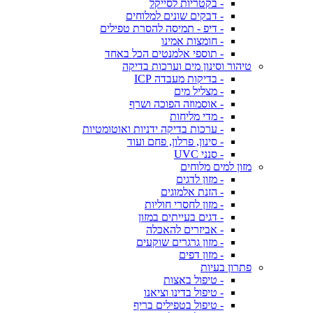
- בקטריות לסייקל
- דבקים שונים למלוחים
- דיפ - תמיסה להסרת טפילים
- חומצות אמינו
- תוספי אלמנטים הכל באחד
טיהור וסינון מים וערכות בדיקה
- בדיקות מעבדה ICP
- מצליל מים
- אוסמוזה הפוכה ושרף
- מדי מליחות
- ערכות בדיקה ידניות ואוטומטיות
- סינון, פרלון, פחם ועוד
- סנני UVC
מזון למים מלוחים
- מזון לדגים
- הזנת אלמוגים
- מזון לחסרי חוליות
- דגים בעייתים במזון
- אביזרים להאכלה
- מזון גרגרים שוקעים
- מזון דפים
פתרון בעיות
- טיפול באצות
- טיפול בדינו וציאנו
- טיפול בטפילים בריף