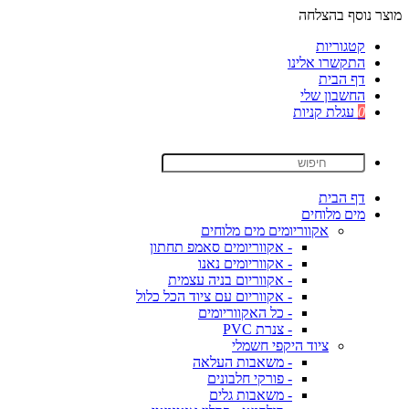
מוצר נוסף בהצלחה
קטגוריות
התקשרו אלינו
דף הבית
החשבון שלי
0
עגלת קניות
דף הבית
מים מלוחים
אקווריומים מים מלוחים
- אקווריומים סאמפ תחתון
- אקווריומים נאנו
- אקווריום בניה עצמית
- אקווריום עם ציוד הכל כלול
- כל האקווריומים
- צנרת PVC
ציוד היקפי חשמלי
- משאבות העלאה
- פורקי חלבונים
- משאבות גלים