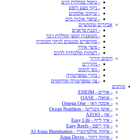
- טיפול במחלות דגים
- ניקוי מצע ורפש
- שיקום אלמוגים
- שיפור איכות מים
אביזרים שימושיים
- הכנת פראגים
- משאבות חמצן וסוללות גיבוי
- סקרפרים ומגנטים לניקוי הזכוכית
- פיצוי אידוי
- רשתות ומלכודות לדגים
חימום קירור
- מקררים
- גופי חימום
- בקרי טמפרטורה
- צגי טמפרטורה ומדחומים
מותגים
- אהיים - EHEIM
- אואזה - OASE
- אומגה וואן - Omega One
- אושן נוטרישן - Ocean Nutrition
- אזו - AZOO
- איזי לייף - Easy Life
- איזי ריפס - Easy Reefs
- אקווה אילומינשיין - AI Aqua Illumination
- אקווה דקור - Aqua Decor