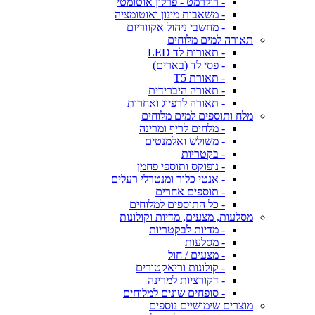
- רולרמט - פרלון אוטומטי
- משאבות מינון ואוטומציה
- מחשבי ניהול אקווריום
תאורה למים מלוחים
- תאורות לד LED
- פסי לד (בארים)
- תאורת T5
- תאורה היברידית
- תאורה לרפיוג ואחרות
מלח ותוספים למים מלוחים
- מלחים לריף ומרינה
- משולש ואלמנטים
- בקטריות
- נופוקס ותוספי פחמן
- אנטי כלור ומנטרלי רעלים
- תוספים אחרים
- כל התוספים למלוחים
מסלעות, מצעים, מדיות וקולונות
- מדיות לבקטריות
- מסלעות
- מצעים / חול
- קולונות וריאקטורים
- דקורציות למרינה
- סופחים שונים למלוחים
מוצרים שימושיים נוספים