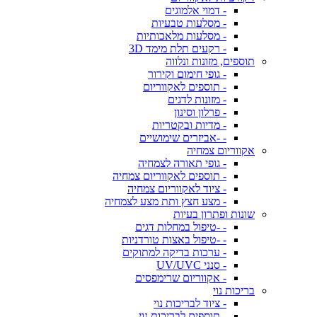
- דמוי אלמוגים
- מסלעות טבעיות
- מסלעות מלאכותיות
- רקעים תלת מימד 3D
תוספים, מזונות ונלווה
- גופי חימום וקירור
- תוספים לאקווריום
- מזונות לדגים
- פרלון וסינון
- מדיות ובקטריות
- -אביזרים שימושיים
אקווריום צמחיה
- גופי תאורה לצמחיה
- תוספים לאקווריום צמחיה
- ציוד לאקווריום צמחיה
- מצע חצץ ותת מצע לצמחיה
שונות ופתרון בעיות
- -טיפול במחלות דגים
- -טיפול באצות טורדניות
- ערכות בדיקה למתוקים
- סנני UV/UVC
- אקווריום שרימפסים
בריכות נוי
- ציוד לבריכות נוי
- תוספים לבריכות נוי