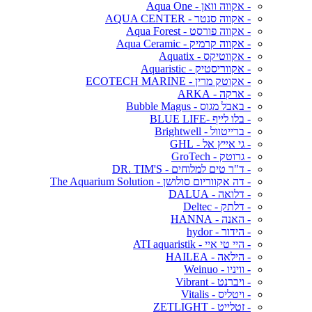
- אקווה וואן - Aqua One
- אקווה סנטר - AQUA CENTER
- אקווה פורסט - Aqua Forest
- אקווה קרמיק - Aqua Ceramic
- אקווטיקס - Aquatix
- אקווריסטיק - Aquaristic
- אקוטק מרין - ECOTECH MARINE
- ארקה - ARKA
- באבל מגוס - Bubble Magus
- בלו לייף -BLUE LIFE
- ברייטוול - Brightwell
- גי אייץ אל - GHL
- גרוטק - GroTech
- ד"ר טים למלוחים - DR. TIM'S
- דה אקווריום סולושן - The Aquarium Solution
- דלואה - DALUA
- דלתק - Deltec
- האנה - HANNA
- הידור - hydor
- היי טי איי - ATI aquaristik
- הילאה - HAILEA
- וויניו - Weinuo
- ויברנט - Vibrant
- ויטליס - Vitalis
- זטלייט - ZETLIGHT