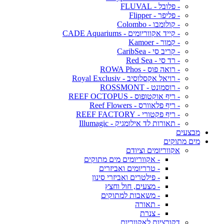
- פלובל - FLUVAL
- פליפר - Flipper
- קולומבו - Colombo
- קייד אקווריומים - CADE Aquariums
- קמור - Kamoer
- קריב סי - CaribSea
- רד סי - Red Sea
- רואה פוס - ROWA Phos
- רויאל אקסלוסיב - Royal Exclusiv
- רוסמונט - ROSSMONT
- ריף אוקטופוס - REEF OCTOPUS
- ריף פלאוורס - Reef Flowers
- ריף פקטורי - REEF FACTORY
- תאורות לד אילומגיק - Illumagic
מבצעים
מים מתוקים
אקווריומים וציודם
- אקווריומים מים מתוקים
- טרריומים ואביזרים
- פילטרים ואביזרי סינון
- מצעים, חול וחצץ
- משאבות למתוקים
- תאורה
- צנרת
דקורציות לאקווריום