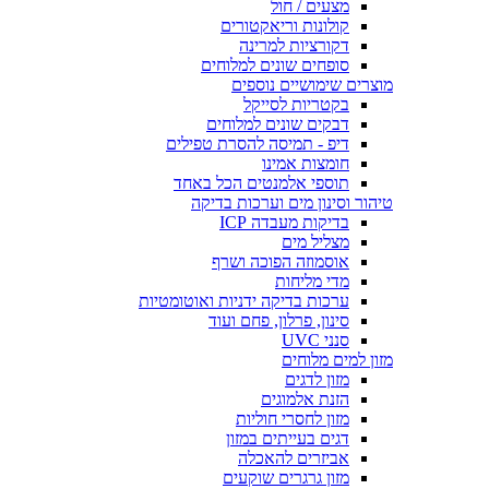
מצעים / חול
קולונות וריאקטורים
דקורציות למרינה
סופחים שונים למלוחים
מוצרים שימושיים נוספים
בקטריות לסייקל
דבקים שונים למלוחים
דיפ - תמיסה להסרת טפילים
חומצות אמינו
תוספי אלמנטים הכל באחד
טיהור וסינון מים וערכות בדיקה
בדיקות מעבדה ICP
מצליל מים
אוסמוזה הפוכה ושרף
מדי מליחות
ערכות בדיקה ידניות ואוטומטיות
סינון, פרלון, פחם ועוד
סנני UVC
מזון למים מלוחים
מזון לדגים
הזנת אלמוגים
מזון לחסרי חוליות
דגים בעייתים במזון
אביזרים להאכלה
מזון גרגרים שוקעים