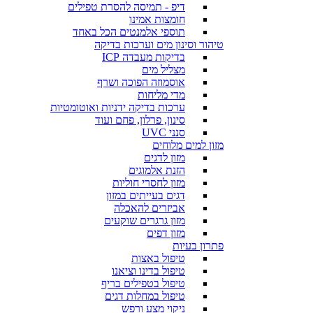
דיפ - תמיסה להסרת טפילים
חומצות אמינו
תוספי אלמנטים הכל באחד
טיהור וסינון מים וערכות בדיקה
בדיקות מעבדה ICP
מצליל מים
אוסמוזה הפוכה ושרף
מדי מליחות
ערכות בדיקה ידניות ואוטומטיות
סינון, פרלון, פחם ועוד
סנני UVC
מזון למים מלוחים
מזון לדגים
הזנת אלמוגים
מזון לחסרי חוליות
דגים בעייתים במזון
אביזרים להאכלה
מזון גרגרים שוקעים
מזון דפים
פתרון בעיות
טיפול באצות
טיפול בדינו וציאנו
טיפול בטפילים בריף
טיפול במחלות דגים
ניקוי מצע ורפש