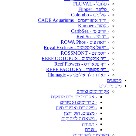
- פלובל - FLUVAL
- פליפר - Flipper
- קולומבו - Colombo
- קייד אקווריומים - CADE Aquariums
- קמור - Kamoer
- קריב סי - CaribSea
- רד סי - Red Sea
- רואה פוס - ROWA Phos
- רויאל אקסלוסיב - Royal Exclusiv
- רוסמונט - ROSSMONT
- ריף אוקטופוס - REEF OCTOPUS
- ריף פלאוורס - Reef Flowers
- ריף פקטורי - REEF FACTORY
- תאורות לד אילומגיק - Illumagic
מבצעים
מים מתוקים
אקווריומים וציודם
- אקווריומים מים מתוקים
- טרריומים ואביזרים
- פילטרים ואביזרי סינון
- מצעים, חול וחצץ
- משאבות למתוקים
- תאורה
- צנרת
דקורציות לאקווריום