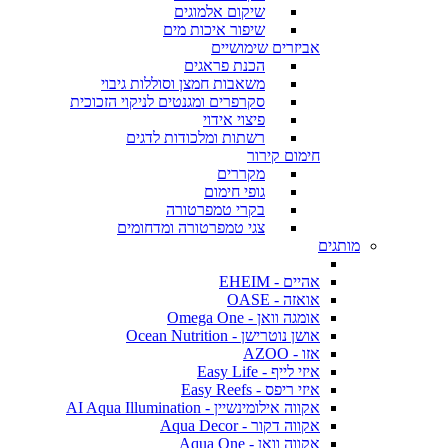
שיקום אלמוגים
שיפור איכות מים
אביזרים שימושיים
הכנת פראגים
משאבות חמצן וסוללות גיבוי
סקרפרים ומגנטים לניקוי הזכוכית
פיצוי אידוי
רשתות ומלכודות לדגים
חימום קירור
מקררים
גופי חימום
בקרי טמפרטורה
צגי טמפרטורה ומדחומים
מותגים
אהיים - EHEIM
אואזה - OASE
אומגה וואן - Omega One
אושן נוטרישן - Ocean Nutrition
אזו - AZOO
איזי לייף - Easy Life
איזי ריפס - Easy Reefs
אקווה אילומינשיין - AI Aqua Illumination
אקווה דקור - Aqua Decor
אקווה וואן - Aqua One