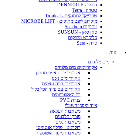
דנרלי - DENNERLE
טטרה - Tetra
טרופיקל למתוקים - Tropical
מיקרוב ליפט מתוקים - MICROBE LIFT
מתוקים Seachem
סאן סאן - SUNSUN
סליפרט מתוקים
סרה - Sera
עוד...
מים מלוחים
אקווריומים מים מלוחים
אקווריומים סאמפ תחתון
אקווריומים נאנו
אקווריום בניה עצמית
אקווריום עם ציוד הכל כלול
כל האקווריומים
צנרת PVC
ציוד היקפי חשמלי
משאבות העלאה
פורקי חלבונים
משאבות גלים
רולרמט - פרלון אוטומטי
משאבות מינון ואוטומציה