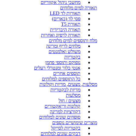
מחשבי ניהול אקווריום
תאורה למים מלוחים
תאורות לד LED
פסי לד (בארים)
תאורת T5
תאורה היברידית
תאורה לרפיוג ואחרות
מלח ותוספים למים מלוחים
מלחים לריף ומרינה
משולש ואלמנטים
בקטריות
נופוקס ותוספי פחמן
אנטי כלור ומנטרלי רעלים
תוספים אחרים
כל התוספים למלוחים
מסלעות, מצעים, מדיות וקולונות
מדיות לבקטריות
מסלעות
מצעים / חול
קולונות וריאקטורים
דקורציות למרינה
סופחים שונים למלוחים
מוצרים שימושיים נוספים
בקטריות לסייקל
דבקים שונים למלוחים