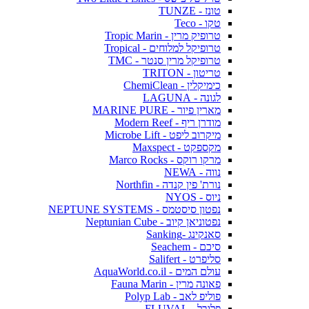
טונז - TUNZE
טקו - Teco
טרופיק מרין - Tropic Marin
טרופיקל למלוחים - Tropical
טרופיקל מרין סנטר - TMC
טריטון - TRITON
כימיקלין - ChemiClean
לגונה - LAGUNA
מארין פיור - MARINE PURE
מודרן ריף - Modern Reef
מיקרוב ליפט - Microbe Lift
מקספקט - Maxspect
מרקו רוקס - Marco Rocks
נווה - NEWA
נורת' פין קנדה - Northfin
ניוס - NYOS
נפטון סיסטמס - NEPTUNE SYSTEMS
נפטוניאן קיוב - Neptunian Cube
סאנקינג -Sanking
סיכם - Seachem
סליפרט - Salifert
עולם המים - AquaWorld.co.il
פאונה מרין - Fauna Marin
פוליפ לאב - Polyp Lab
פלובל - FLUVAL