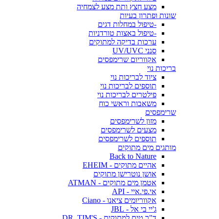
מצע חצץ ותת מצע לצמחיה
שונות ופתרון בעיות
-טיפול במחלות דגים
-טיפול באצות טורדניות
ערכות בדיקה למתוקים
סנני UV/UVC
אקווריום שרימפסים
בריכות נוי
ציוד לבריכות נוי
תוספים לבריכות נוי
פילטרים לבריכות נוי
משאבות וראשי כוח
שרימפסים
מזון לשרימפסים
מצעים לשרימפסים
תוספים לשרימפסים
מותגים מים מתוקים
Back to Nature
אהיים מתוקים - EHEIM
אושן נוטרישן מתוקים
אטמן מים מתוקים - ATMAN
אי.פי.איי - API
אקווריומים ציאנו - Ciano
ג'יי בי אל - JBL
ד"ר טים למתוקים - DR. TIM'S