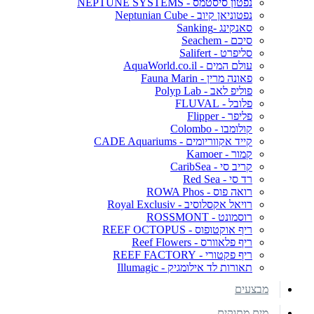
נפטון סיסטמס - NEPTUNE SYSTEMS
נפטוניאן קיוב - Neptunian Cube
סאנקינג -Sanking
סיכם - Seachem
סליפרט - Salifert
עולם המים - AquaWorld.co.il
פאונה מרין - Fauna Marin
פוליפ לאב - Polyp Lab
פלובל - FLUVAL
פליפר - Flipper
קולומבו - Colombo
קייד אקווריומים - CADE Aquariums
קמור - Kamoer
קריב סי - CaribSea
רד סי - Red Sea
רואה פוס - ROWA Phos
רויאל אקסלוסיב - Royal Exclusiv
רוסמונט - ROSSMONT
ריף אוקטופוס - REEF OCTOPUS
ריף פלאוורס - Reef Flowers
ריף פקטורי - REEF FACTORY
תאורות לד אילומגיק - Illumagic
מבצעים
מים מתוקים