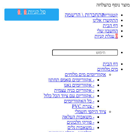
מוצר נוסף בהצלחה
סל קניות
0
0
התחברות \ הרשמה
קטגוריות
התקשרו אלינו
דף הבית
החשבון שלי
0
עגלת קניות
דף הבית
מים מלוחים
אקווריומים מים מלוחים
- אקווריומים סאמפ תחתון
- אקווריומים נאנו
- אקווריום בניה עצמית
- אקווריום עם ציוד הכל כלול
- כל האקווריומים
- צנרת PVC
ציוד היקפי חשמלי
- משאבות העלאה
- פורקי חלבונים
- משאבות גלים