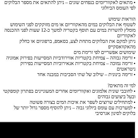
• מתאים לאקווריומים בנפחים שונים – ניתן להתאים את מספר הבלוקים
לפי העומס הביולוגי
הוראות שימוש
לשטוף את הבלוקים במים מהאקווריום או מים מזוקקים לפני השימוש
מומלץ להשרות במים עם תוסף בקטריה למשך כ-12 שעות לפני ההכנסה
לאקווריום
ניתן למקם את הבלוקים מתחת לצע, בסאמפ, ברפוגיום או כחלק
מהאקוואסקייפ
שימושים אפשריים לפי זרימת מים
• זרימה גבוהה – צמיחת בקטריות אווירודביות המסייעות בפירוק אמוניה
• זרימה נמוכה – צמיחת בקטריות אנאירוביות המסייעות בפירוק
ניטראטים
• זרימה בינונית – שילוב של שתי הסביבות במבנה אחד
למי זה מתאים?
• לחובבי שונית אלמוגים ואקווריומים אחרים המעוניינים בפתרון קומפקטי
ובעל ביצועים גבוהים
• למתחילים שרוצים לשפר את איכות המים בצורה פשוטה
• למערכות עם עומס ביולוגי גבוה – ניתן להוסיף מספר גדול יותר של
בלוקים לסינון אגרסיבי