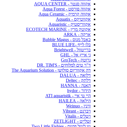
אקווה סנטר - AQUA CENTER
אקווה פורסט - Aqua Forest
אקווה קרמיק - Aqua Ceramic
אקווטיקס - Aquatix
אקווריסטיק - Aquaristic
אקוטק מרין - ECOTECH MARINE
ארקה - ARKA
באבל מגוס - Bubble Magus
בלו לייף -BLUE LIFE
ברייטוול - Brightwell
גי אייץ אל - GHL
גרוטק - GroTech
ד"ר טים למלוחים - DR. TIM'S
דה אקווריום סולושן - The Aquarium Solution
דלואה - DALUA
דלתק - Deltec
האנה - HANNA
הידור - hydor
היי טי איי - ATI aquaristik
הילאה - HAILEA
וויניו - Weinuo
ויברנט - Vibrant
ויטליס - Vitalis
זטלייט - ZETLIGHT
טו ליטל פישס - Two Little Fishies