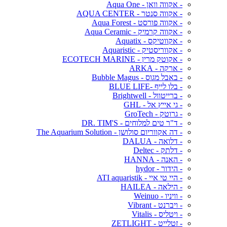
- אקווה וואן - Aqua One
- אקווה סנטר - AQUA CENTER
- אקווה פורסט - Aqua Forest
- אקווה קרמיק - Aqua Ceramic
- אקווטיקס - Aquatix
- אקווריסטיק - Aquaristic
- אקוטק מרין - ECOTECH MARINE
- ארקה - ARKA
- באבל מגוס - Bubble Magus
- בלו לייף -BLUE LIFE
- ברייטוול - Brightwell
- גי אייץ אל - GHL
- גרוטק - GroTech
- ד"ר טים למלוחים - DR. TIM'S
- דה אקווריום סולושן - The Aquarium Solution
- דלואה - DALUA
- דלתק - Deltec
- האנה - HANNA
- הידור - hydor
- היי טי איי - ATI aquaristik
- הילאה - HAILEA
- וויניו - Weinuo
- ויברנט - Vibrant
- ויטליס - Vitalis
- זטלייט - ZETLIGHT