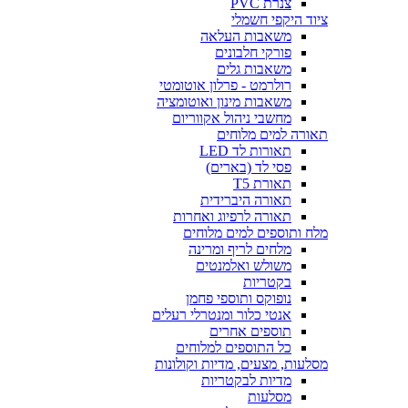
צנרת PVC
ציוד היקפי חשמלי
משאבות העלאה
פורקי חלבונים
משאבות גלים
רולרמט - פרלון אוטומטי
משאבות מינון ואוטומציה
מחשבי ניהול אקווריום
תאורה למים מלוחים
תאורות לד LED
פסי לד (בארים)
תאורת T5
תאורה היברידית
תאורה לרפיוג ואחרות
מלח ותוספים למים מלוחים
מלחים לריף ומרינה
משולש ואלמנטים
בקטריות
נופוקס ותוספי פחמן
אנטי כלור ומנטרלי רעלים
תוספים אחרים
כל התוספים למלוחים
מסלעות, מצעים, מדיות וקולונות
מדיות לבקטריות
מסלעות