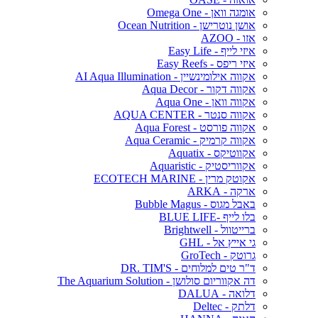
אומגה וואן - Omega One
אושן נוטרישן - Ocean Nutrition
אזו - AZOO
איזי לייף - Easy Life
איזי ריפס - Easy Reefs
אקווה אילומינשיין - AI Aqua Illumination
אקווה דקור - Aqua Decor
אקווה וואן - Aqua One
אקווה סנטר - AQUA CENTER
אקווה פורסט - Aqua Forest
אקווה קרמיק - Aqua Ceramic
אקווטיקס - Aquatix
אקווריסטיק - Aquaristic
אקוטק מרין - ECOTECH MARINE
ארקה - ARKA
באבל מגוס - Bubble Magus
בלו לייף -BLUE LIFE
ברייטוול - Brightwell
גי אייץ אל - GHL
גרוטק - GroTech
ד"ר טים למלוחים - DR. TIM'S
דה אקווריום סולושן - The Aquarium Solution
דלואה - DALUA
דלתק - Deltec