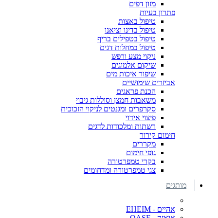
מזון דפים
פתרון בעיות
טיפול באצות
טיפול בדינו וציאנו
טיפול בטפילים בריף
טיפול במחלות דגים
ניקוי מצע ורפש
שיקום אלמוגים
שיפור איכות מים
אביזרים שימושיים
הכנת פראגים
משאבות חמצן וסוללות גיבוי
סקרפרים ומגנטים לניקוי הזכוכית
פיצוי אידוי
רשתות ומלכודות לדגים
חימום קירור
מקררים
גופי חימום
בקרי טמפרטורה
צגי טמפרטורה ומדחומים
מותגים
אהיים - EHEIM
אואזה - OASE