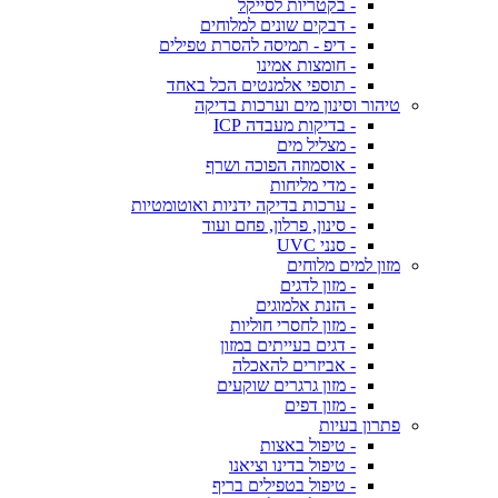
- בקטריות לסייקל
- דבקים שונים למלוחים
- דיפ - תמיסה להסרת טפילים
- חומצות אמינו
- תוספי אלמנטים הכל באחד
טיהור וסינון מים וערכות בדיקה
- בדיקות מעבדה ICP
- מצליל מים
- אוסמוזה הפוכה ושרף
- מדי מליחות
- ערכות בדיקה ידניות ואוטומטיות
- סינון, פרלון, פחם ועוד
- סנני UVC
מזון למים מלוחים
- מזון לדגים
- הזנת אלמוגים
- מזון לחסרי חוליות
- דגים בעייתים במזון
- אביזרים להאכלה
- מזון גרגרים שוקעים
- מזון דפים
פתרון בעיות
- טיפול באצות
- טיפול בדינו וציאנו
- טיפול בטפילים בריף