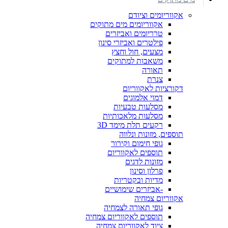
אקווריומים וציודם
אקווריומים מים מתוקים
טרריומים ואביזרים
פילטרים ואביזרי סינון
מצעים, חול וחצץ
משאבות למתוקים
תאורה
צנרת
דקורציות לאקווריום
דמוי אלמוגים
מסלעות טבעיות
מסלעות מלאכותיות
רקעים תלת מימד 3D
תוספים, מזונות ונלווה
גופי חימום וקירור
תוספים לאקווריום
מזונות לדגים
פרלון וסינון
מדיות ובקטריות
-אביזרים שימושיים
אקווריום צמחיה
גופי תאורה לצמחיה
תוספים לאקווריום צמחיה
ציוד לאקווריום צמחיה