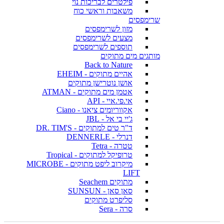
פילטרים לבריכות נוי
משאבות וראשי כוח
שרימפסים
מזון לשרימפסים
מצעים לשרימפסים
תוספים לשרימפסים
מותגים מים מתוקים
Back to Nature
אהיים מתוקים - EHEIM
אושן נוטרישן מתוקים
אטמן מים מתוקים - ATMAN
אי.פי.איי - API
אקווריומים ציאנו - Ciano
ג'יי בי אל - JBL
ד"ר טים למתוקים - DR. TIM'S
דנרלי - DENNERLE
טטרה - Tetra
טרופיקל למתוקים - Tropical
מיקרוב ליפט מתוקים - MICROBE
LIFT
מתוקים Seachem
סאן סאן - SUNSUN
סליפרט מתוקים
סרה - Sera