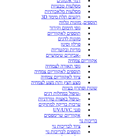
דמוי אלמוגים
מסלעות טבעיות
מסלעות מלאכותיות
רקעים תלת מימד 3D
תוספים, מזונות ונלווה
גופי חימום וקירור
תוספים לאקווריום
מזונות לדגים
פרלון וסינון
מדיות ובקטריות
-אביזרים שימושיים
אקווריום צמחיה
גופי תאורה לצמחיה
תוספים לאקווריום צמחיה
ציוד לאקווריום צמחיה
מצע חצץ ותת מצע לצמחיה
שונות ופתרון בעיות
-טיפול במחלות דגים
-טיפול באצות טורדניות
ערכות בדיקה למתוקים
סנני UV/UVC
אקווריום שרימפסים
בריכות נוי
ציוד לבריכות נוי
תוספים לבריכות נוי