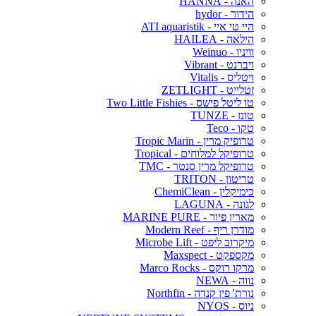
האנה - HANNA
הידור - hydor
היי טי איי - ATI aquaristik
הילאה - HAILEA
וויניו - Weinuo
ויברנט - Vibrant
ויטליס - Vitalis
זטלייט - ZETLIGHT
טו ליטל פישס - Two Little Fishies
טונז - TUNZE
טקו - Teco
טרופיק מרין - Tropic Marin
טרופיקל למלוחים - Tropical
טרופיקל מרין סנטר - TMC
טריטון - TRITON
כימיקלין - ChemiClean
לגונה - LAGUNA
מארין פיור - MARINE PURE
מודרן ריף - Modern Reef
מיקרוב ליפט - Microbe Lift
מקספקט - Maxspect
מרקו רוקס - Marco Rocks
נווה - NEWA
נורת' פין קנדה - Northfin
ניוס - NYOS