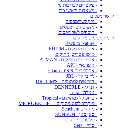
- פילטרים לבריכות נוי
- משאבות וראשי כוח
שרימפסים
- מזון לשרימפסים
- מצעים לשרימפסים
- תוספים לשרימפסים
מותגים מים מתוקים
- Back to Nature
- אהיים מתוקים - EHEIM
- אושן נוטרישן מתוקים
- אטמן מים מתוקים - ATMAN
- אי.פי.איי - API
- אקווריומים ציאנו - Ciano
- ג'יי בי אל - JBL
- ד"ר טים למתוקים - DR. TIM'S
- דנרלי - DENNERLE
- טטרה - Tetra
- טרופיקל למתוקים - Tropical
- מיקרוב ליפט מתוקים - MICROBE LIFT
- מתוקים Seachem
- סאן סאן - SUNSUN
- סליפרט מתוקים
- סרה - Sera