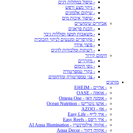
- טיפול במחלות דגים
- ניקוי מצע ורפש
- שיקום אלמוגים
- שיפור איכות מים
אביזרים שימושיים
- הכנת פראגים
- משאבות חמצן וסוללות גיבוי
- סקרפרים ומגנטים לניקוי הזכוכית
- פיצוי אידוי
- רשתות ומלכודות לדגים
חימום קירור
- מקררים
- גופי חימום
- בקרי טמפרטורה
- צגי טמפרטורה ומדחומים
מותגים
- אהיים - EHEIM
- אואזה - OASE
- אומגה וואן - Omega One
- אושן נוטרישן - Ocean Nutrition
- אזו - AZOO
- איזי לייף - Easy Life
- איזי ריפס - Easy Reefs
- אקווה אילומינשיין - AI Aqua Illumination
- אקווה דקור - Aqua Decor