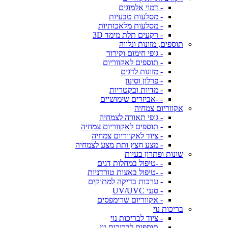
- דמוי אלמוגים
- מסלעות טבעיות
- מסלעות מלאכותיות
- רקעים תלת מימד 3D
תוספים, מזונות ונלווה
- גופי חימום וקירור
- תוספים לאקווריום
- מזונות לדגים
- פרלון וסינון
- מדיות ובקטריות
- -אביזרים שימושיים
אקווריום צמחיה
- גופי תאורה לצמחיה
- תוספים לאקווריום צמחיה
- ציוד לאקווריום צמחיה
- מצע חצץ ותת מצע לצמחיה
שונות ופתרון בעיות
- -טיפול במחלות דגים
- -טיפול באצות טורדניות
- ערכות בדיקה למתוקים
- סנני UV/UVC
- אקווריום שרימפסים
בריכות נוי
- ציוד לבריכות נוי
- תוספים לבריכות נוי