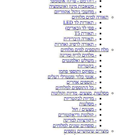
- רולרמט - פרלון אוטומטי
- משאבות מינון ואוטומציה
- מחשבי ניהול אקווריום
תאורה למים מלוחים
- תאורות לד LED
- פסי לד (בארים)
- תאורת T5
- תאורה היברידית
- תאורה לרפיוג ואחרות
מלח ותוספים למים מלוחים
- מלחים לריף ומרינה
- משולש ואלמנטים
- בקטריות
- נופוקס ותוספי פחמן
- אנטי כלור ומנטרלי רעלים
- תוספים אחרים
- כל התוספים למלוחים
מסלעות, מצעים, מדיות וקולונות
- מדיות לבקטריות
- מסלעות
- מצעים / חול
- קולונות וריאקטורים
- דקורציות למרינה
- סופחים שונים למלוחים
מוצרים שימושיים נוספים