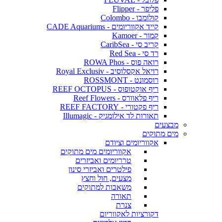
פליפר - Flipper
קולומבו - Colombo
קייד אקווריומים - CADE Aquariums
קמור - Kamoer
קריב סי - CaribSea
רד סי - Red Sea
רואה פוס - ROWA Phos
רויאל אקסלוסיב - Royal Exclusiv
רוסמונט - ROSSMONT
ריף אוקטופוס - REEF OCTOPUS
ריף פלאוורס - Reef Flowers
ריף פקטורי - REEF FACTORY
תאורות לד אילומגיק - Illumagic
מבצעים
מים מתוקים
אקווריומים וציודם
אקווריומים מים מתוקים
טרריומים ואביזרים
פילטרים ואביזרי סינון
מצעים, חול וחצץ
משאבות למתוקים
תאורה
צנרת
דקורציות לאקווריום