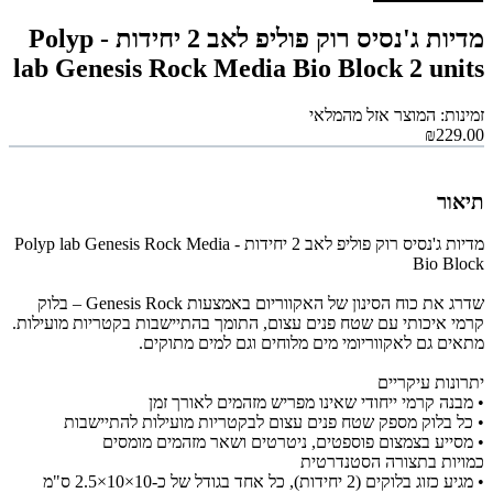
מדיות ג'נסיס רוק פוליפ לאב 2 יחידות - Polyp
lab Genesis Rock Media Bio Block 2 units
זמינות: המוצר אזל מהמלאי
₪229.00
תיאור
מדיות ג'נסיס רוק פוליפ לאב 2 יחידות - Polyp lab Genesis Rock Media
Bio Block
שדרג את כוח הסינון של האקווריום באמצעות Genesis Rock – בלוק
קרמי איכותי עם שטח פנים עצום, התומך בהתיישבות בקטריות מועילות.
מתאים גם לאקווריומי מים מלוחים וגם למים מתוקים.
יתרונות עיקריים
• מבנה קרמי ייחודי שאינו מפריש מזהמים לאורך זמן
• כל בלוק מספק שטח פנים עצום לבקטריות מועילות להתיישבות
• מסייע בצמצום פוספטים, ניטרטים ושאר מזהמים מומסים
כמויות בתצורה הסטנדרטית
• מגיע כזוג בלוקים (2 יחידות), כל אחד בגודל של כ-10×10×2.5 ס"מ