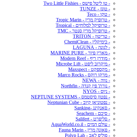
- טו ליטל פישס - Two Little Fishies
- טונז - TUNZE
- טקו - Teco
- טרופיק מרין - Tropic Marin
- טרופיקל למלוחים - Tropical
- טרופיקל מרין סנטר - TMC
- טריטון - TRITON
- כימיקלין - ChemiClean
- לגונה - LAGUNA
- מארין פיור - MARINE PURE
- מודרן ריף - Modern Reef
- מיקרוב ליפט - Microbe Lift
- מקספקט - Maxspect
- מרקו רוקס - Marco Rocks
- נווה - NEWA
- נורת' פין קנדה - Northfin
- ניוס - NYOS
- נפטון סיסטמס - NEPTUNE SYSTEMS
- נפטוניאן קיוב - Neptunian Cube
- סאנקינג -Sanking
- סיכם - Seachem
- סליפרט - Salifert
- עולם המים - AquaWorld.co.il
- פאונה מרין - Fauna Marin
- פוליפ לאב - Polyp Lab