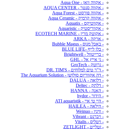
- אקווה וואן - Aqua One
- אקווה סנטר - AQUA CENTER
- אקווה פורסט - Aqua Forest
- אקווה קרמיק - Aqua Ceramic
- אקווטיקס - Aquatix
- אקווריסטיק - Aquaristic
- אקוטק מרין - ECOTECH MARINE
- ארקה - ARKA
- באבל מגוס - Bubble Magus
- בלו לייף -BLUE LIFE
- ברייטוול - Brightwell
- גי אייץ אל - GHL
- גרוטק - GroTech
- ד"ר טים למלוחים - DR. TIM'S
- דה אקווריום סולושן - The Aquarium Solution
- דלואה - DALUA
- דלתק - Deltec
- האנה - HANNA
- הידור - hydor
- היי טי איי - ATI aquaristik
- הילאה - HAILEA
- וויניו - Weinuo
- ויברנט - Vibrant
- ויטליס - Vitalis
- זטלייט - ZETLIGHT