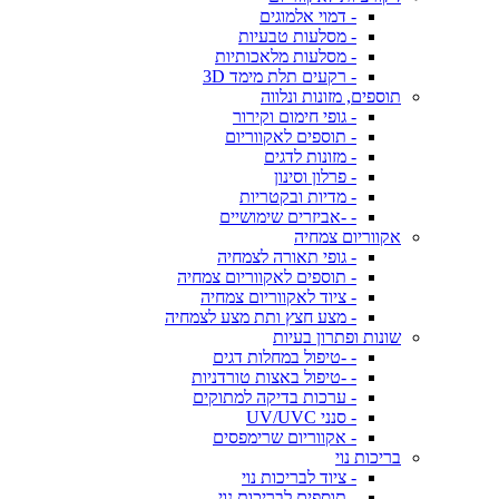
- דמוי אלמוגים
- מסלעות טבעיות
- מסלעות מלאכותיות
- רקעים תלת מימד 3D
תוספים, מזונות ונלווה
- גופי חימום וקירור
- תוספים לאקווריום
- מזונות לדגים
- פרלון וסינון
- מדיות ובקטריות
- -אביזרים שימושיים
אקווריום צמחיה
- גופי תאורה לצמחיה
- תוספים לאקווריום צמחיה
- ציוד לאקווריום צמחיה
- מצע חצץ ותת מצע לצמחיה
שונות ופתרון בעיות
- -טיפול במחלות דגים
- -טיפול באצות טורדניות
- ערכות בדיקה למתוקים
- סנני UV/UVC
- אקווריום שרימפסים
בריכות נוי
- ציוד לבריכות נוי
- תוספים לבריכות נוי