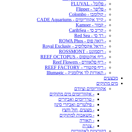
- פלובל - FLUVAL
- פליפר - Flipper
- קולומבו - Colombo
- קייד אקווריומים - CADE Aquariums
- קמור - Kamoer
- קריב סי - CaribSea
- רד סי - Red Sea
- רואה פוס - ROWA Phos
- רויאל אקסלוסיב - Royal Exclusiv
- רוסמונט - ROSSMONT
- ריף אוקטופוס - REEF OCTOPUS
- ריף פלאוורס - Reef Flowers
- ריף פקטורי - REEF FACTORY
- תאורות לד אילומגיק - Illumagic
מבצעים
מים מתוקים
אקווריומים וציודם
- אקווריומים מים מתוקים
- טרריומים ואביזרים
- פילטרים ואביזרי סינון
- מצעים, חול וחצץ
- משאבות למתוקים
- תאורה
- צנרת
דקורציות לאקווריום