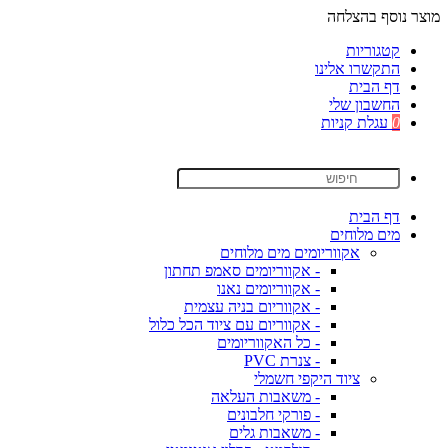
מוצר נוסף בהצלחה
קטגוריות
התקשרו אלינו
דף הבית
החשבון שלי
0
עגלת קניות
דף הבית
מים מלוחים
אקווריומים מים מלוחים
- אקווריומים סאמפ תחתון
- אקווריומים נאנו
- אקווריום בניה עצמית
- אקווריום עם ציוד הכל כלול
- כל האקווריומים
- צנרת PVC
ציוד היקפי חשמלי
- משאבות העלאה
- פורקי חלבונים
- משאבות גלים