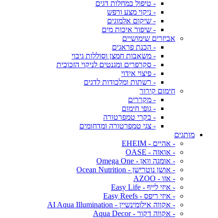
- טיפול במחלות דגים
- ניקוי מצע ורפש
- שיקום אלמוגים
- שיפור איכות מים
אביזרים שימושיים
- הכנת פראגים
- משאבות חמצן וסוללות גיבוי
- סקרפרים ומגנטים לניקוי הזכוכית
- פיצוי אידוי
- רשתות ומלכודות לדגים
חימום קירור
- מקררים
- גופי חימום
- בקרי טמפרטורה
- צגי טמפרטורה ומדחומים
מותגים
- אהיים - EHEIM
- אואזה - OASE
- אומגה וואן - Omega One
- אושן נוטרישן - Ocean Nutrition
- אזו - AZOO
- איזי לייף - Easy Life
- איזי ריפס - Easy Reefs
- אקווה אילומינשיין - AI Aqua Illumination
- אקווה דקור - Aqua Decor