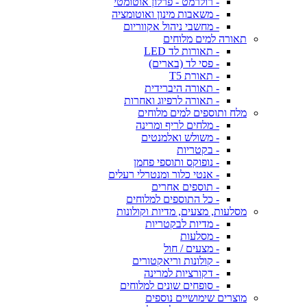
- רולרמט - פרלון אוטומטי
- משאבות מינון ואוטומציה
- מחשבי ניהול אקווריום
תאורה למים מלוחים
- תאורות לד LED
- פסי לד (בארים)
- תאורת T5
- תאורה היברידית
- תאורה לרפיוג ואחרות
מלח ותוספים למים מלוחים
- מלחים לריף ומרינה
- משולש ואלמנטים
- בקטריות
- נופוקס ותוספי פחמן
- אנטי כלור ומנטרלי רעלים
- תוספים אחרים
- כל התוספים למלוחים
מסלעות, מצעים, מדיות וקולונות
- מדיות לבקטריות
- מסלעות
- מצעים / חול
- קולונות וריאקטורים
- דקורציות למרינה
- סופחים שונים למלוחים
מוצרים שימושיים נוספים