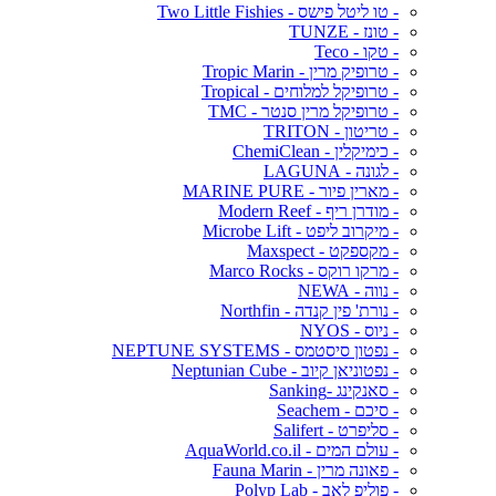
- טו ליטל פישס - Two Little Fishies
- טונז - TUNZE
- טקו - Teco
- טרופיק מרין - Tropic Marin
- טרופיקל למלוחים - Tropical
- טרופיקל מרין סנטר - TMC
- טריטון - TRITON
- כימיקלין - ChemiClean
- לגונה - LAGUNA
- מארין פיור - MARINE PURE
- מודרן ריף - Modern Reef
- מיקרוב ליפט - Microbe Lift
- מקספקט - Maxspect
- מרקו רוקס - Marco Rocks
- נווה - NEWA
- נורת' פין קנדה - Northfin
- ניוס - NYOS
- נפטון סיסטמס - NEPTUNE SYSTEMS
- נפטוניאן קיוב - Neptunian Cube
- סאנקינג -Sanking
- סיכם - Seachem
- סליפרט - Salifert
- עולם המים - AquaWorld.co.il
- פאונה מרין - Fauna Marin
- פוליפ לאב - Polyp Lab