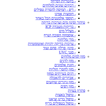
- בקטריות לסייקל
- דבקים שונים למלוחים
- דיפ - תמיסה להסרת טפילים
- חומצות אמינו
- תוספי אלמנטים הכל באחד
טיהור וסינון מים וערכות בדיקה
- בדיקות מעבדה ICP
- מצליל מים
- אוסמוזה הפוכה ושרף
- מדי מליחות
- ערכות בדיקה ידניות ואוטומטיות
- סינון, פרלון, פחם ועוד
- סנני UVC
מזון למים מלוחים
- מזון לדגים
- הזנת אלמוגים
- מזון לחסרי חוליות
- דגים בעייתים במזון
- אביזרים להאכלה
- מזון גרגרים שוקעים
- מזון דפים
פתרון בעיות
- טיפול באצות
- טיפול בדינו וציאנו
- טיפול בטפילים בריף