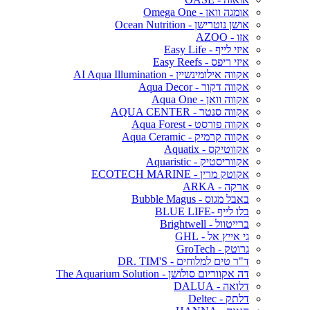
אומגה וואן - Omega One
אושן נוטרישן - Ocean Nutrition
אזו - AZOO
איזי לייף - Easy Life
איזי ריפס - Easy Reefs
אקווה אילומינשיין - AI Aqua Illumination
אקווה דקור - Aqua Decor
אקווה וואן - Aqua One
אקווה סנטר - AQUA CENTER
אקווה פורסט - Aqua Forest
אקווה קרמיק - Aqua Ceramic
אקווטיקס - Aquatix
אקווריסטיק - Aquaristic
אקוטק מרין - ECOTECH MARINE
ארקה - ARKA
באבל מגוס - Bubble Magus
בלו לייף -BLUE LIFE
ברייטוול - Brightwell
גי אייץ אל - GHL
גרוטק - GroTech
ד"ר טים למלוחים - DR. TIM'S
דה אקווריום סולושן - The Aquarium Solution
דלואה - DALUA
דלתק - Deltec