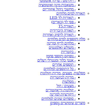
- רולרמט - פרלון אוטומטי
- משאבות מינון ואוטומציה
- מחשבי ניהול אקווריום
תאורה למים מלוחים
- תאורות לד LED
- פסי לד (בארים)
- תאורת T5
- תאורה היברידית
- תאורה לרפיוג ואחרות
מלח ותוספים למים מלוחים
- מלחים לריף ומרינה
- משולש ואלמנטים
- בקטריות
- נופוקס ותוספי פחמן
- אנטי כלור ומנטרלי רעלים
- תוספים אחרים
- כל התוספים למלוחים
מסלעות, מצעים, מדיות וקולונות
- מדיות לבקטריות
- מסלעות
- מצעים / חול
- קולונות וריאקטורים
- דקורציות למרינה
- סופחים שונים למלוחים
מוצרים שימושיים נוספים