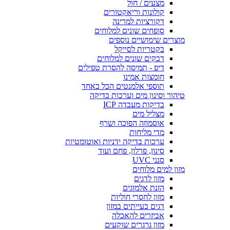
מצעים / חול
קולונות וריאקטורים
דקורציות למרינה
סופחים שונים למלוחים
מוצרים שימושיים נוספים
בקטריות לסייקל
דבקים שונים למלוחים
דיפ - תמיסה להסרת טפילים
חומצות אמינו
תוספי אלמנטים הכל באחד
טיהור וסינון מים וערכות בדיקה
בדיקות מעבדה ICP
מצליל מים
אוסמוזה הפוכה ושרף
מדי מליחות
ערכות בדיקה ידניות ואוטומטיות
סינון, פרלון, פחם ועוד
סנני UVC
מזון למים מלוחים
מזון לדגים
הזנת אלמוגים
מזון לחסרי חוליות
דגים בעייתים במזון
אביזרים להאכלה
מזון גרגרים שוקעים