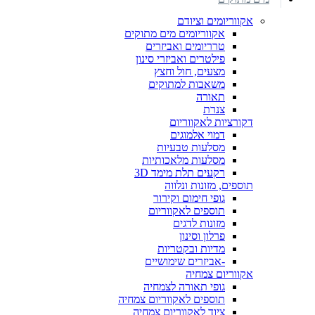
אקווריומים וציודם
אקווריומים מים מתוקים
טרריומים ואביזרים
פילטרים ואביזרי סינון
מצעים, חול וחצץ
משאבות למתוקים
תאורה
צנרת
דקורציות לאקווריום
דמוי אלמוגים
מסלעות טבעיות
מסלעות מלאכותיות
רקעים תלת מימד 3D
תוספים, מזונות ונלווה
גופי חימום וקירור
תוספים לאקווריום
מזונות לדגים
פרלון וסינון
מדיות ובקטריות
-אביזרים שימושיים
אקווריום צמחיה
גופי תאורה לצמחיה
תוספים לאקווריום צמחיה
ציוד לאקווריום צמחיה