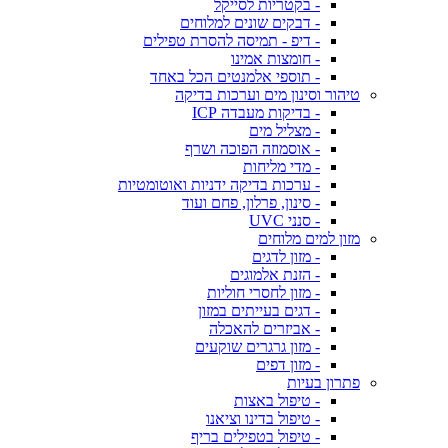
- בקטריות לסייקל
- דבקים שונים למלוחים
- דיפ - תמיסה להסרת טפילים
- חומצות אמינו
- תוספי אלמנטים הכל באחד
טיהור וסינון מים וערכות בדיקה
- בדיקות מעבדה ICP
- מצליל מים
- אוסמוזה הפוכה ושרף
- מדי מליחות
- ערכות בדיקה ידניות ואוטומטיות
- סינון, פרלון, פחם ועוד
- סנני UVC
מזון למים מלוחים
- מזון לדגים
- הזנת אלמוגים
- מזון לחסרי חוליות
- דגים בעייתים במזון
- אביזרים להאכלה
- מזון גרגרים שוקעים
- מזון דפים
פתרון בעיות
- טיפול באצות
- טיפול בדינו וציאנו
- טיפול בטפילים בריף