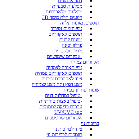
דמוי אלמוגים
מסלעות טבעיות
מסלעות מלאכותיות
רקעים תלת מימד 3D
תוספים, מזונות ונלווה
גופי חימום וקירור
תוספים לאקווריום
מזונות לדגים
פרלון וסינון
מדיות ובקטריות
-אביזרים שימושיים
אקווריום צמחיה
גופי תאורה לצמחיה
תוספים לאקווריום צמחיה
ציוד לאקווריום צמחיה
מצע חצץ ותת מצע לצמחיה
שונות ופתרון בעיות
-טיפול במחלות דגים
-טיפול באצות טורדניות
ערכות בדיקה למתוקים
סנני UV/UVC
אקווריום שרימפסים
בריכות נוי
ציוד לבריכות נוי
תוספים לבריכות נוי