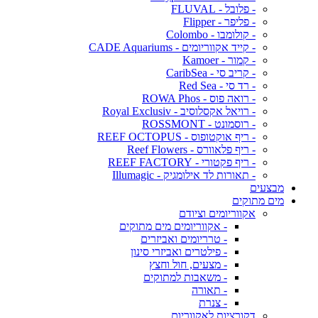
- פלובל - FLUVAL
- פליפר - Flipper
- קולומבו - Colombo
- קייד אקווריומים - CADE Aquariums
- קמור - Kamoer
- קריב סי - CaribSea
- רד סי - Red Sea
- רואה פוס - ROWA Phos
- רויאל אקסלוסיב - Royal Exclusiv
- רוסמונט - ROSSMONT
- ריף אוקטופוס - REEF OCTOPUS
- ריף פלאוורס - Reef Flowers
- ריף פקטורי - REEF FACTORY
- תאורות לד אילומגיק - Illumagic
מבצעים
מים מתוקים
אקווריומים וציודם
- אקווריומים מים מתוקים
- טרריומים ואביזרים
- פילטרים ואביזרי סינון
- מצעים, חול וחצץ
- משאבות למתוקים
- תאורה
- צנרת
דקורציות לאקווריום