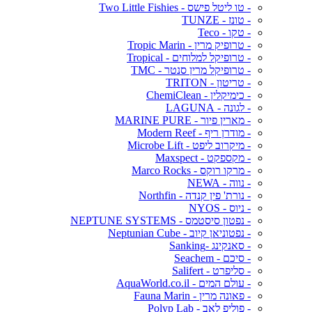
- טו ליטל פישס - Two Little Fishies
- טונז - TUNZE
- טקו - Teco
- טרופיק מרין - Tropic Marin
- טרופיקל למלוחים - Tropical
- טרופיקל מרין סנטר - TMC
- טריטון - TRITON
- כימיקלין - ChemiClean
- לגונה - LAGUNA
- מארין פיור - MARINE PURE
- מודרן ריף - Modern Reef
- מיקרוב ליפט - Microbe Lift
- מקספקט - Maxspect
- מרקו רוקס - Marco Rocks
- נווה - NEWA
- נורת' פין קנדה - Northfin
- ניוס - NYOS
- נפטון סיסטמס - NEPTUNE SYSTEMS
- נפטוניאן קיוב - Neptunian Cube
- סאנקינג -Sanking
- סיכם - Seachem
- סליפרט - Salifert
- עולם המים - AquaWorld.co.il
- פאונה מרין - Fauna Marin
- פוליפ לאב - Polyp Lab