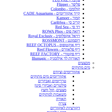
פליפר - Flipper
קולומבו - Colombo
קייד אקווריומים - CADE Aquariums
קמור - Kamoer
קריב סי - CaribSea
רד סי - Red Sea
רואה פוס - ROWA Phos
רויאל אקסלוסיב - Royal Exclusiv
רוסמונט - ROSSMONT
ריף אוקטופוס - REEF OCTOPUS
ריף פלאוורס - Reef Flowers
ריף פקטורי - REEF FACTORY
תאורות לד אילומגיק - Illumagic
מבצעים
מים מתוקים
אקווריומים וציודם
אקווריומים מים מתוקים
טרריומים ואביזרים
פילטרים ואביזרי סינון
מצעים, חול וחצץ
משאבות למתוקים
תאורה
צנרת
דקורציות לאקווריום