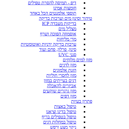
דיפ - תמיסה להסרת טפילים
חומצות אמינו
תוספי אלמנטים הכל באחד
טיהור וסינון מים וערכות בדיקה
בדיקות מעבדה ICP
מצליל מים
אוסמוזה הפוכה ושרף
מדי מליחות
ערכות בדיקה ידניות ואוטומטיות
סינון, פרלון, פחם ועוד
סנני UVC
מזון למים מלוחים
מזון לדגים
הזנת אלמוגים
מזון לחסרי חוליות
דגים בעייתים במזון
אביזרים להאכלה
מזון גרגרים שוקעים
מזון דפים
פתרון בעיות
טיפול באצות
טיפול בדינו וציאנו
טיפול בטפילים בריף
טיפול במחלות דגים
ניקוי מצע ורפש