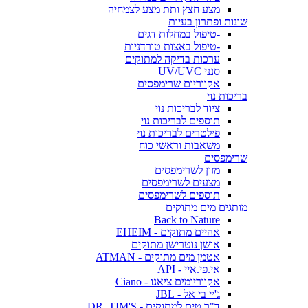
מצע חצץ ותת מצע לצמחיה
שונות ופתרון בעיות
-טיפול במחלות דגים
-טיפול באצות טורדניות
ערכות בדיקה למתוקים
סנני UV/UVC
אקווריום שרימפסים
בריכות נוי
ציוד לבריכות נוי
תוספים לבריכות נוי
פילטרים לבריכות נוי
משאבות וראשי כוח
שרימפסים
מזון לשרימפסים
מצעים לשרימפסים
תוספים לשרימפסים
מותגים מים מתוקים
Back to Nature
אהיים מתוקים - EHEIM
אושן נוטרישן מתוקים
אטמן מים מתוקים - ATMAN
אי.פי.איי - API
אקווריומים ציאנו - Ciano
ג'יי בי אל - JBL
ד"ר טים למתוקים - DR. TIM'S