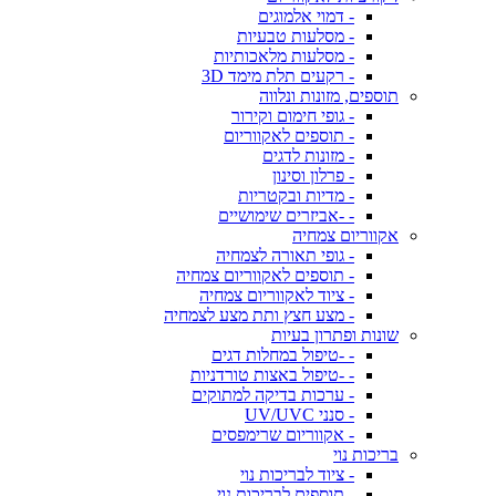
- דמוי אלמוגים
- מסלעות טבעיות
- מסלעות מלאכותיות
- רקעים תלת מימד 3D
תוספים, מזונות ונלווה
- גופי חימום וקירור
- תוספים לאקווריום
- מזונות לדגים
- פרלון וסינון
- מדיות ובקטריות
- -אביזרים שימושיים
אקווריום צמחיה
- גופי תאורה לצמחיה
- תוספים לאקווריום צמחיה
- ציוד לאקווריום צמחיה
- מצע חצץ ותת מצע לצמחיה
שונות ופתרון בעיות
- -טיפול במחלות דגים
- -טיפול באצות טורדניות
- ערכות בדיקה למתוקים
- סנני UV/UVC
- אקווריום שרימפסים
בריכות נוי
- ציוד לבריכות נוי
- תוספים לבריכות נוי