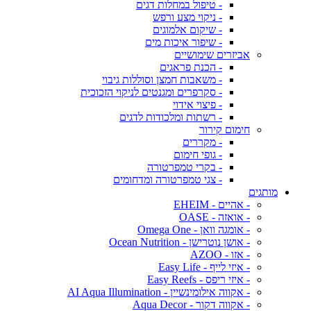
- טיפול במחלות דגים
- ניקוי מצע ורפש
- שיקום אלמוגים
- שיפור איכות מים
אביזרים שימושיים
- הכנת פראגים
- משאבות חמצן וסוללות גיבוי
- סקרפרים ומגנטים לניקוי הזכוכית
- פיצוי אידוי
- רשתות ומלכודות לדגים
חימום קירור
- מקררים
- גופי חימום
- בקרי טמפרטורה
- צגי טמפרטורה ומדחומים
מותגים
- אהיים - EHEIM
- אואזה - OASE
- אומגה וואן - Omega One
- אושן נוטרישן - Ocean Nutrition
- אזו - AZOO
- איזי לייף - Easy Life
- איזי ריפס - Easy Reefs
- אקווה אילומינשיין - AI Aqua Illumination
- אקווה דקור - Aqua Decor