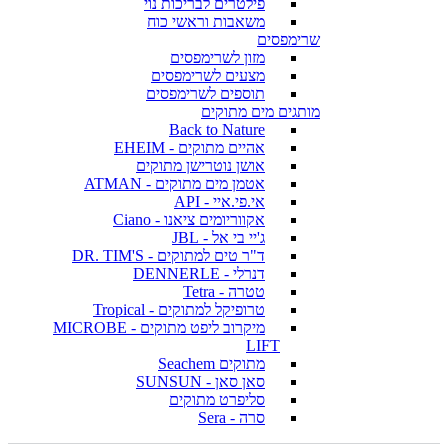
פילטרים לבריכות נוי
משאבות וראשי כוח
שרימפסים
מזון לשרימפסים
מצעים לשרימפסים
תוספים לשרימפסים
מותגים מים מתוקים
Back to Nature
אהיים מתוקים - EHEIM
אושן נוטרישן מתוקים
אטמן מים מתוקים - ATMAN
אי.פי.איי - API
אקווריומים ציאנו - Ciano
ג'יי בי אל - JBL
ד"ר טים למתוקים - DR. TIM'S
דנרלי - DENNERLE
טטרה - Tetra
טרופיקל למתוקים - Tropical
מיקרוב ליפט מתוקים - MICROBE
LIFT
מתוקים Seachem
סאן סאן - SUNSUN
סליפרט מתוקים
סרה - Sera