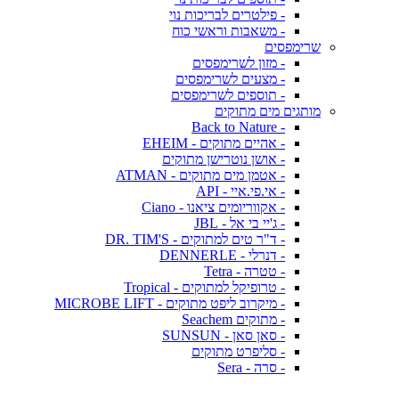
- פילטרים לבריכות נוי
- משאבות וראשי כוח
שרימפסים
- מזון לשרימפסים
- מצעים לשרימפסים
- תוספים לשרימפסים
מותגים מים מתוקים
- Back to Nature
- אהיים מתוקים - EHEIM
- אושן נוטרישן מתוקים
- אטמן מים מתוקים - ATMAN
- אי.פי.איי - API
- אקווריומים ציאנו - Ciano
- ג'יי בי אל - JBL
- ד"ר טים למתוקים - DR. TIM'S
- דנרלי - DENNERLE
- טטרה - Tetra
- טרופיקל למתוקים - Tropical
- מיקרוב ליפט מתוקים - MICROBE LIFT
- מתוקים Seachem
- סאן סאן - SUNSUN
- סליפרט מתוקים
- סרה - Sera