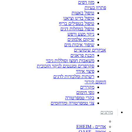
מזון דפים
פתרון בעיות
טיפול באצות
טיפול בדינו וציאנו
טיפול בטפילים בריף
טיפול במחלות דגים
ניקוי מצע ורפש
שיקום אלמוגים
שיפור איכות מים
אביזרים שימושיים
הכנת פראגים
משאבות חמצן וסוללות גיבוי
סקרפרים ומגנטים לניקוי הזכוכית
פיצוי אידוי
רשתות ומלכודות לדגים
חימום קירור
מקררים
גופי חימום
בקרי טמפרטורה
צגי טמפרטורה ומדחומים
מותגים
אהיים - EHEIM
אואזה - OASE