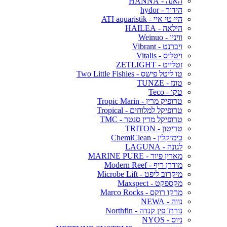
האנה - HANNA
הידור - hydor
היי טי איי - ATI aquaristik
הילאה - HAILEA
וויניו - Weinuo
ויברנט - Vibrant
ויטליס - Vitalis
זטלייט - ZETLIGHT
טו ליטל פישס - Two Little Fishies
טונז - TUNZE
טקו - Teco
טרופיק מרין - Tropic Marin
טרופיקל למלוחים - Tropical
טרופיקל מרין סנטר - TMC
טריטון - TRITON
כימיקלין - ChemiClean
לגונה - LAGUNA
מארין פיור - MARINE PURE
מודרן ריף - Modern Reef
מיקרוב ליפט - Microbe Lift
מקספקט - Maxspect
מרקו רוקס - Marco Rocks
נווה - NEWA
נורת' פין קנדה - Northfin
ניוס - NYOS