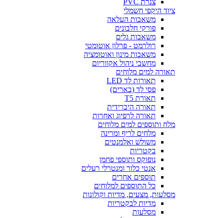
צנרת PVC
ציוד היקפי חשמלי
משאבות העלאה
פורקי חלבונים
משאבות גלים
רולרמט - פרלון אוטומטי
משאבות מינון ואוטומציה
מחשבי ניהול אקווריום
תאורה למים מלוחים
תאורות לד LED
פסי לד (בארים)
תאורת T5
תאורה היברידית
תאורה לרפיוג ואחרות
מלח ותוספים למים מלוחים
מלחים לריף ומרינה
משולש ואלמנטים
בקטריות
נופוקס ותוספי פחמן
אנטי כלור ומנטרלי רעלים
תוספים אחרים
כל התוספים למלוחים
מסלעות, מצעים, מדיות וקולונות
מדיות לבקטריות
מסלעות