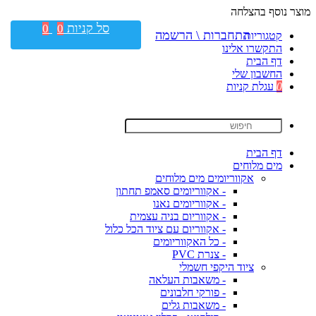
מוצר נוסף בהצלחה
סל קניות
0
0
התחברות \ הרשמה
קטגוריות
התקשרו אלינו
דף הבית
החשבון שלי
0
עגלת קניות
דף הבית
מים מלוחים
אקווריומים מים מלוחים
- אקווריומים סאמפ תחתון
- אקווריומים נאנו
- אקווריום בניה עצמית
- אקווריום עם ציוד הכל כלול
- כל האקווריומים
- צנרת PVC
ציוד היקפי חשמלי
- משאבות העלאה
- פורקי חלבונים
- משאבות גלים