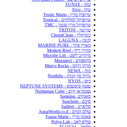
טונז - TUNZE
טקו - Teco
טרופיק מרין - Tropic Marin
טרופיקל למלוחים - Tropical
טרופיקל מרין סנטר - TMC
טריטון - TRITON
כימיקלין - ChemiClean
לגונה - LAGUNA
מארין פיור - MARINE PURE
מודרן ריף - Modern Reef
מיקרוב ליפט - Microbe Lift
מקספקט - Maxspect
מרקו רוקס - Marco Rocks
נווה - NEWA
נורת' פין קנדה - Northfin
ניוס - NYOS
נפטון סיסטמס - NEPTUNE SYSTEMS
נפטוניאן קיוב - Neptunian Cube
סאנקינג -Sanking
סיכם - Seachem
סליפרט - Salifert
עולם המים - AquaWorld.co.il
פאונה מרין - Fauna Marin
פוליפ לאב - Polyp Lab
פלובל - FLUVAL