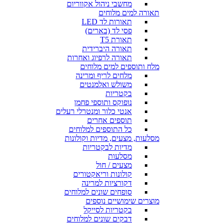
מחשבי ניהול אקווריום
תאורה למים מלוחים
תאורות לד LED
פסי לד (בארים)
תאורת T5
תאורה היברידית
תאורה לרפיוג ואחרות
מלח ותוספים למים מלוחים
מלחים לריף ומרינה
משולש ואלמנטים
בקטריות
נופוקס ותוספי פחמן
אנטי כלור ומנטרלי רעלים
תוספים אחרים
כל התוספים למלוחים
מסלעות, מצעים, מדיות וקולונות
מדיות לבקטריות
מסלעות
מצעים / חול
קולונות וריאקטורים
דקורציות למרינה
סופחים שונים למלוחים
מוצרים שימושיים נוספים
בקטריות לסייקל
דבקים שונים למלוחים