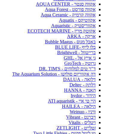
אקווה סנטר - AQUA CENTER
אקווה פורסט - Aqua Forest
אקווה קרמיק - Aqua Ceramic
אקווטיקס - Aquatix
אקווריסטיק - Aquaristic
אקוטק מרין - ECOTECH MARINE
ארקה - ARKA
באבל מגוס - Bubble Magus
בלו לייף -BLUE LIFE
ברייטוול - Brightwell
גי אייץ אל - GHL
גרוטק - GroTech
ד"ר טים למלוחים - DR. TIM'S
דה אקווריום סולושן - The Aquarium Solution
דלואה - DALUA
דלתק - Deltec
האנה - HANNA
הידור - hydor
היי טי איי - ATI aquaristik
הילאה - HAILEA
וויניו - Weinuo
ויברנט - Vibrant
ויטליס - Vitalis
זטלייט - ZETLIGHT
טו ליטל פישס - Two Little Fishies