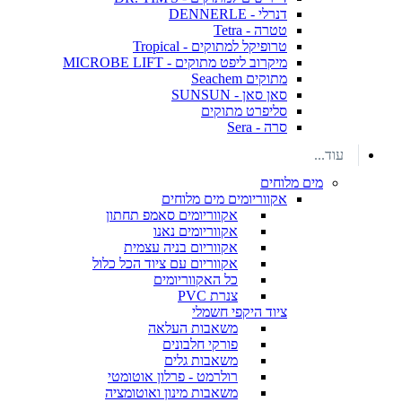
דנרלי - DENNERLE
טטרה - Tetra
טרופיקל למתוקים - Tropical
מיקרוב ליפט מתוקים - MICROBE LIFT
מתוקים Seachem
סאן סאן - SUNSUN
סליפרט מתוקים
סרה - Sera
עוד...
מים מלוחים
אקווריומים מים מלוחים
אקווריומים סאמפ תחתון
אקווריומים נאנו
אקווריום בניה עצמית
אקווריום עם ציוד הכל כלול
כל האקווריומים
צנרת PVC
ציוד היקפי חשמלי
משאבות העלאה
פורקי חלבונים
משאבות גלים
רולרמט - פרלון אוטומטי
משאבות מינון ואוטומציה