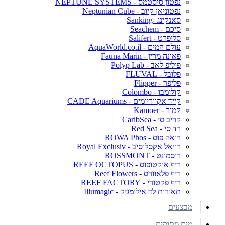
נפטון סיסטמס - NEPTUNE SYSTEMS
נפטוניאן קיוב - Neptunian Cube
סאנקינג -Sanking
סיכם - Seachem
סליפרט - Salifert
עולם המים - AquaWorld.co.il
פאונה מרין - Fauna Marin
פוליפ לאב - Polyp Lab
פלובל - FLUVAL
פליפר - Flipper
קולומבו - Colombo
קייד אקווריומים - CADE Aquariums
קמור - Kamoer
קריב סי - CaribSea
רד סי - Red Sea
רואה פוס - ROWA Phos
רויאל אקסלוסיב - Royal Exclusiv
רוסמונט - ROSSMONT
ריף אוקטופוס - REEF OCTOPUS
ריף פלאוורס - Reef Flowers
ריף פקטורי - REEF FACTORY
תאורות לד אילומגיק - Illumagic
מבצעים
מים מתוקים