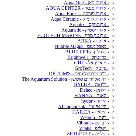
- אקווה וואן - Aqua One
- אקווה סנטר - AQUA CENTER
- אקווה פורסט - Aqua Forest
- אקווה קרמיק - Aqua Ceramic
- אקווטיקס - Aquatix
- אקווריסטיק - Aquaristic
- אקוטק מרין - ECOTECH MARINE
- ארקה - ARKA
- באבל מגוס - Bubble Magus
- בלו לייף -BLUE LIFE
- ברייטוול - Brightwell
- גי אייץ אל - GHL
- גרוטק - GroTech
- ד"ר טים למלוחים - DR. TIM'S
- דה אקווריום סולושן - The Aquarium Solution
- דלואה - DALUA
- דלתק - Deltec
- האנה - HANNA
- הידור - hydor
- היי טי איי - ATI aquaristik
- הילאה - HAILEA
- וויניו - Weinuo
- ויברנט - Vibrant
- ויטליס - Vitalis
- זטלייט - ZETLIGHT