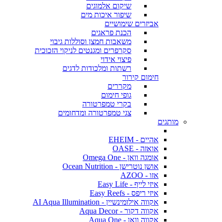
שיקום אלמוגים
שיפור איכות מים
אביזרים שימושיים
הכנת פראגים
משאבות חמצן וסוללות גיבוי
סקרפרים ומגנטים לניקוי הזכוכית
פיצוי אידוי
רשתות ומלכודות לדגים
חימום קירור
מקררים
גופי חימום
בקרי טמפרטורה
צגי טמפרטורה ומדחומים
מותגים
אהיים - EHEIM
אואזה - OASE
אומגה וואן - Omega One
אושן נוטרישן - Ocean Nutrition
אזו - AZOO
איזי לייף - Easy Life
איזי ריפס - Easy Reefs
אקווה אילומינשיין - AI Aqua Illumination
אקווה דקור - Aqua Decor
אקווה וואן - Aqua One