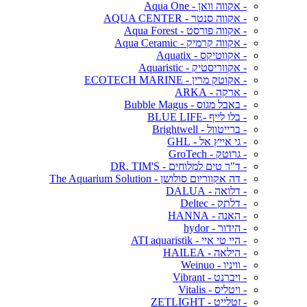
- אקווה וואן - Aqua One
- אקווה סנטר - AQUA CENTER
- אקווה פורסט - Aqua Forest
- אקווה קרמיק - Aqua Ceramic
- אקווטיקס - Aquatix
- אקווריסטיק - Aquaristic
- אקוטק מרין - ECOTECH MARINE
- ארקה - ARKA
- באבל מגוס - Bubble Magus
- בלו לייף -BLUE LIFE
- ברייטוול - Brightwell
- גי אייץ אל - GHL
- גרוטק - GroTech
- ד"ר טים למלוחים - DR. TIM'S
- דה אקווריום סולושן - The Aquarium Solution
- דלואה - DALUA
- דלתק - Deltec
- האנה - HANNA
- הידור - hydor
- היי טי איי - ATI aquaristik
- הילאה - HAILEA
- וויניו - Weinuo
- ויברנט - Vibrant
- ויטליס - Vitalis
- זטלייט - ZETLIGHT