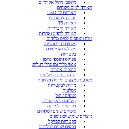
מחשבי ניהול אקווריום
תאורה למים מלוחים
תאורות לד LED
פסי לד (בארים)
תאורת T5
תאורה היברידית
תאורה לרפיוג ואחרות
מלח ותוספים למים מלוחים
מלחים לריף ומרינה
משולש ואלמנטים
בקטריות
נופוקס ותוספי פחמן
אנטי כלור ומנטרלי רעלים
תוספים אחרים
כל התוספים למלוחים
מסלעות, מצעים, מדיות וקולונות
מדיות לבקטריות
מסלעות
מצעים / חול
קולונות וריאקטורים
דקורציות למרינה
סופחים שונים למלוחים
מוצרים שימושיים נוספים
בקטריות לסייקל
דבקים שונים למלוחים