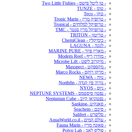
- טו ליטל פישס - Two Little Fishies
- טונז - TUNZE
- טקו - Teco
- טרופיק מרין - Tropic Marin
- טרופיקל למלוחים - Tropical
- טרופיקל מרין סנטר - TMC
- טריטון - TRITON
- כימיקלין - ChemiClean
- לגונה - LAGUNA
- מארין פיור - MARINE PURE
- מודרן ריף - Modern Reef
- מיקרוב ליפט - Microbe Lift
- מקספקט - Maxspect
- מרקו רוקס - Marco Rocks
- נווה - NEWA
- נורת' פין קנדה - Northfin
- ניוס - NYOS
- נפטון סיסטמס - NEPTUNE SYSTEMS
- נפטוניאן קיוב - Neptunian Cube
- סאנקינג -Sanking
- סיכם - Seachem
- סליפרט - Salifert
- עולם המים - AquaWorld.co.il
- פאונה מרין - Fauna Marin
- פוליפ לאב - Polyp Lab