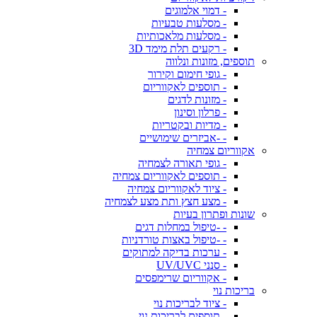
- דמוי אלמוגים
- מסלעות טבעיות
- מסלעות מלאכותיות
- רקעים תלת מימד 3D
תוספים, מזונות ונלווה
- גופי חימום וקירור
- תוספים לאקווריום
- מזונות לדגים
- פרלון וסינון
- מדיות ובקטריות
- -אביזרים שימושיים
אקווריום צמחיה
- גופי תאורה לצמחיה
- תוספים לאקווריום צמחיה
- ציוד לאקווריום צמחיה
- מצע חצץ ותת מצע לצמחיה
שונות ופתרון בעיות
- -טיפול במחלות דגים
- -טיפול באצות טורדניות
- ערכות בדיקה למתוקים
- סנני UV/UVC
- אקווריום שרימפסים
בריכות נוי
- ציוד לבריכות נוי
- תוספים לבריכות נוי