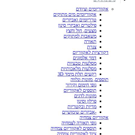
אקווריומים וציודם
אקווריומים מים מתוקים
טרריומים ואביזרים
פילטרים ואביזרי סינון
מצעים, חול וחצץ
משאבות למתוקים
תאורה
צנרת
דקורציות לאקווריום
דמוי אלמוגים
מסלעות טבעיות
מסלעות מלאכותיות
רקעים תלת מימד 3D
תוספים, מזונות ונלווה
גופי חימום וקירור
תוספים לאקווריום
מזונות לדגים
פרלון וסינון
מדיות ובקטריות
-אביזרים שימושיים
אקווריום צמחיה
גופי תאורה לצמחיה
תוספים לאקווריום צמחיה
ציוד לאקווריום צמחיה