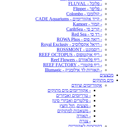
- פלובל - FLUVAL
- פליפר - Flipper
- קולומבו - Colombo
- קייד אקווריומים - CADE Aquariums
- קמור - Kamoer
- קריב סי - CaribSea
- רד סי - Red Sea
- רואה פוס - ROWA Phos
- רויאל אקסלוסיב - Royal Exclusiv
- רוסמונט - ROSSMONT
- ריף אוקטופוס - REEF OCTOPUS
- ריף פלאוורס - Reef Flowers
- ריף פקטורי - REEF FACTORY
- תאורות לד אילומגיק - Illumagic
מבצעים
מים מתוקים
אקווריומים וציודם
- אקווריומים מים מתוקים
- טרריומים ואביזרים
- פילטרים ואביזרי סינון
- מצעים, חול וחצץ
- משאבות למתוקים
- תאורה
- צנרת
דקורציות לאקווריום