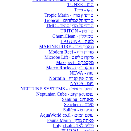
טונז - TUNZE
טקו - Teco
טרופיק מרין - Tropic Marin
טרופיקל למלוחים - Tropical
טרופיקל מרין סנטר - TMC
טריטון - TRITON
כימיקלין - ChemiClean
לגונה - LAGUNA
מארין פיור - MARINE PURE
מודרן ריף - Modern Reef
מיקרוב ליפט - Microbe Lift
מקספקט - Maxspect
מרקו רוקס - Marco Rocks
נווה - NEWA
נורת' פין קנדה - Northfin
ניוס - NYOS
נפטון סיסטמס - NEPTUNE SYSTEMS
נפטוניאן קיוב - Neptunian Cube
סאנקינג -Sanking
סיכם - Seachem
סליפרט - Salifert
עולם המים - AquaWorld.co.il
פאונה מרין - Fauna Marin
פוליפ לאב - Polyp Lab
פלובל - FLUVAL