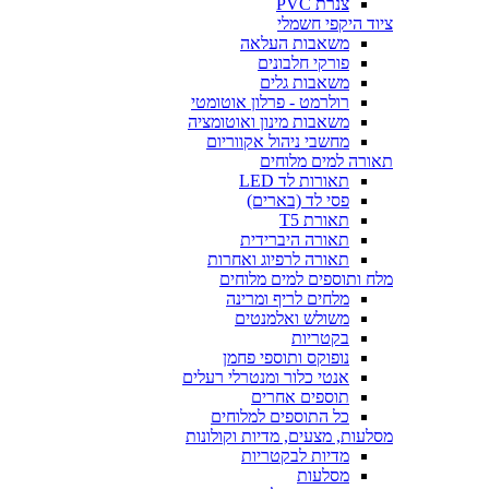
צנרת PVC
ציוד היקפי חשמלי
משאבות העלאה
פורקי חלבונים
משאבות גלים
רולרמט - פרלון אוטומטי
משאבות מינון ואוטומציה
מחשבי ניהול אקווריום
תאורה למים מלוחים
תאורות לד LED
פסי לד (בארים)
תאורת T5
תאורה היברידית
תאורה לרפיוג ואחרות
מלח ותוספים למים מלוחים
מלחים לריף ומרינה
משולש ואלמנטים
בקטריות
נופוקס ותוספי פחמן
אנטי כלור ומנטרלי רעלים
תוספים אחרים
כל התוספים למלוחים
מסלעות, מצעים, מדיות וקולונות
מדיות לבקטריות
מסלעות