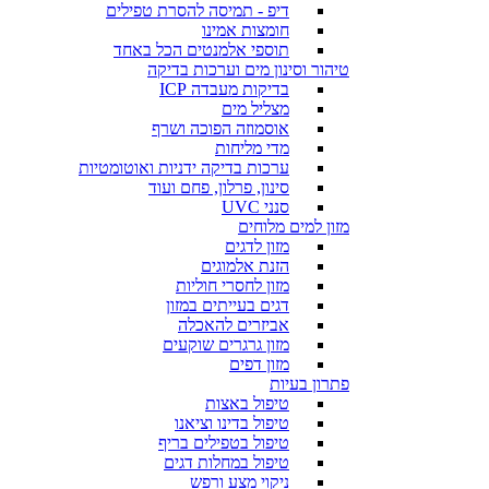
דיפ - תמיסה להסרת טפילים
חומצות אמינו
תוספי אלמנטים הכל באחד
טיהור וסינון מים וערכות בדיקה
בדיקות מעבדה ICP
מצליל מים
אוסמוזה הפוכה ושרף
מדי מליחות
ערכות בדיקה ידניות ואוטומטיות
סינון, פרלון, פחם ועוד
סנני UVC
מזון למים מלוחים
מזון לדגים
הזנת אלמוגים
מזון לחסרי חוליות
דגים בעייתים במזון
אביזרים להאכלה
מזון גרגרים שוקעים
מזון דפים
פתרון בעיות
טיפול באצות
טיפול בדינו וציאנו
טיפול בטפילים בריף
טיפול במחלות דגים
ניקוי מצע ורפש