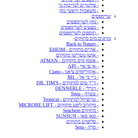
- פילטרים לבריכות נוי
- משאבות וראשי כוח
שרימפסים
- מזון לשרימפסים
- מצעים לשרימפסים
- תוספים לשרימפסים
מותגים מים מתוקים
- Back to Nature
- אהיים מתוקים - EHEIM
- אושן נוטרישן מתוקים
- אטמן מים מתוקים - ATMAN
- אי.פי.איי - API
- אקווריומים ציאנו - Ciano
- ג'יי בי אל - JBL
- ד"ר טים למתוקים - DR. TIM'S
- דנרלי - DENNERLE
- טטרה - Tetra
- טרופיקל למתוקים - Tropical
- מיקרוב ליפט מתוקים - MICROBE LIFT
- מתוקים Seachem
- סאן סאן - SUNSUN
- סליפרט מתוקים
- סרה - Sera