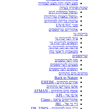
מצע חצץ ותת מצע לצמחיה
שונות ופתרון בעיות
-טיפול במחלות דגים
-טיפול באצות טורדניות
ערכות בדיקה למתוקים
סנני UV/UVC
אקווריום שרימפסים
בריכות נוי
ציוד לבריכות נוי
תוספים לבריכות נוי
פילטרים לבריכות נוי
משאבות וראשי כוח
שרימפסים
מזון לשרימפסים
מצעים לשרימפסים
תוספים לשרימפסים
מותגים מים מתוקים
Back to Nature
אהיים מתוקים - EHEIM
אושן נוטרישן מתוקים
אטמן מים מתוקים - ATMAN
אי.פי.איי - API
אקווריומים ציאנו - Ciano
ג'יי בי אל - JBL
ד"ר טים למתוקים - DR. TIM'S