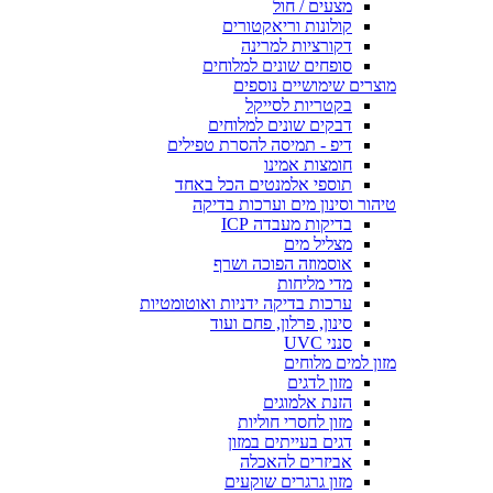
מצעים / חול
קולונות וריאקטורים
דקורציות למרינה
סופחים שונים למלוחים
מוצרים שימושיים נוספים
בקטריות לסייקל
דבקים שונים למלוחים
דיפ - תמיסה להסרת טפילים
חומצות אמינו
תוספי אלמנטים הכל באחד
טיהור וסינון מים וערכות בדיקה
בדיקות מעבדה ICP
מצליל מים
אוסמוזה הפוכה ושרף
מדי מליחות
ערכות בדיקה ידניות ואוטומטיות
סינון, פרלון, פחם ועוד
סנני UVC
מזון למים מלוחים
מזון לדגים
הזנת אלמוגים
מזון לחסרי חוליות
דגים בעייתים במזון
אביזרים להאכלה
מזון גרגרים שוקעים