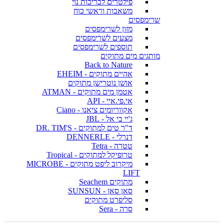
פילטרים לבריכות נוי
משאבות וראשי כוח
שרימפסים
מזון לשרימפסים
מצעים לשרימפסים
תוספים לשרימפסים
מותגים מים מתוקים
Back to Nature
אהיים מתוקים - EHEIM
אושן נוטרישן מתוקים
אטמן מים מתוקים - ATMAN
אי.פי.איי - API
אקווריומים ציאנו - Ciano
ג'יי בי אל - JBL
ד"ר טים למתוקים - DR. TIM'S
דנרלי - DENNERLE
טטרה - Tetra
טרופיקל למתוקים - Tropical
מיקרוב ליפט מתוקים - MICROBE
LIFT
מתוקים Seachem
סאן סאן - SUNSUN
סליפרט מתוקים
סרה - Sera