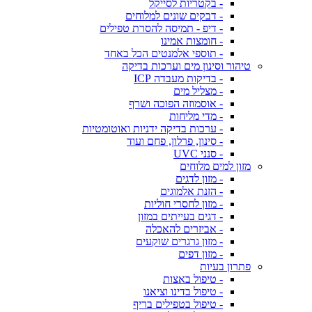
- בקטריות לסייקל
- דבקים שונים למלוחים
- דיפ - תמיסה להסרת טפילים
- חומצות אמינו
- תוספי אלמנטים הכל באחד
טיהור וסינון מים וערכות בדיקה
- בדיקות מעבדה ICP
- מצליל מים
- אוסמוזה הפוכה ושרף
- מדי מליחות
- ערכות בדיקה ידניות ואוטומטיות
- סינון, פרלון, פחם ועוד
- סנני UVC
מזון למים מלוחים
- מזון לדגים
- הזנת אלמוגים
- מזון לחסרי חוליות
- דגים בעייתים במזון
- אביזרים להאכלה
- מזון גרגרים שוקעים
- מזון דפים
פתרון בעיות
- טיפול באצות
- טיפול בדינו וציאנו
- טיפול בטפילים בריף