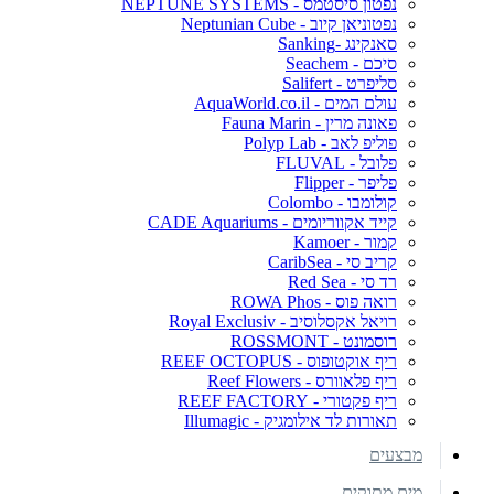
נפטון סיסטמס - NEPTUNE SYSTEMS
נפטוניאן קיוב - Neptunian Cube
סאנקינג -Sanking
סיכם - Seachem
סליפרט - Salifert
עולם המים - AquaWorld.co.il
פאונה מרין - Fauna Marin
פוליפ לאב - Polyp Lab
פלובל - FLUVAL
פליפר - Flipper
קולומבו - Colombo
קייד אקווריומים - CADE Aquariums
קמור - Kamoer
קריב סי - CaribSea
רד סי - Red Sea
רואה פוס - ROWA Phos
רויאל אקסלוסיב - Royal Exclusiv
רוסמונט - ROSSMONT
ריף אוקטופוס - REEF OCTOPUS
ריף פלאוורס - Reef Flowers
ריף פקטורי - REEF FACTORY
תאורות לד אילומגיק - Illumagic
מבצעים
מים מתוקים