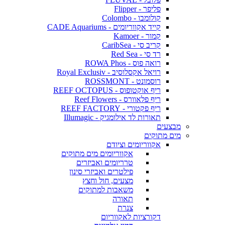
פליפר - Flipper
קולומבו - Colombo
קייד אקווריומים - CADE Aquariums
קמור - Kamoer
קריב סי - CaribSea
רד סי - Red Sea
רואה פוס - ROWA Phos
רויאל אקסלוסיב - Royal Exclusiv
רוסמונט - ROSSMONT
ריף אוקטופוס - REEF OCTOPUS
ריף פלאוורס - Reef Flowers
ריף פקטורי - REEF FACTORY
תאורות לד אילומגיק - Illumagic
מבצעים
מים מתוקים
אקווריומים וציודם
אקווריומים מים מתוקים
טרריומים ואביזרים
פילטרים ואביזרי סינון
מצעים, חול וחצץ
משאבות למתוקים
תאורה
צנרת
דקורציות לאקווריום