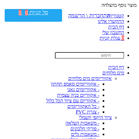
מוצר נוסף בהצלחה
סל קניות
0
0
התחברות \ הרשמה
קטגוריות
התקשרו אלינו
דף הבית
החשבון שלי
0
עגלת קניות
דף הבית
מים מלוחים
אקווריומים מים מלוחים
- אקווריומים סאמפ תחתון
- אקווריומים נאנו
- אקווריום בניה עצמית
- אקווריום עם ציוד הכל כלול
- כל האקווריומים
- צנרת PVC
ציוד היקפי חשמלי
- משאבות העלאה
- פורקי חלבונים
- משאבות גלים