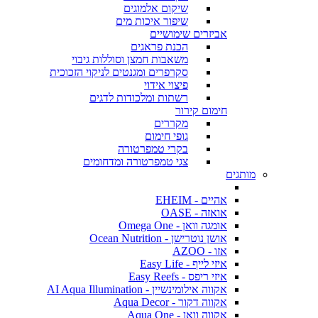
שיקום אלמוגים
שיפור איכות מים
אביזרים שימושיים
הכנת פראגים
משאבות חמצן וסוללות גיבוי
סקרפרים ומגנטים לניקוי הזכוכית
פיצוי אידוי
רשתות ומלכודות לדגים
חימום קירור
מקררים
גופי חימום
בקרי טמפרטורה
צגי טמפרטורה ומדחומים
מותגים
אהיים - EHEIM
אואזה - OASE
אומגה וואן - Omega One
אושן נוטרישן - Ocean Nutrition
אזו - AZOO
איזי לייף - Easy Life
איזי ריפס - Easy Reefs
אקווה אילומינשיין - AI Aqua Illumination
אקווה דקור - Aqua Decor
אקווה וואן - Aqua One