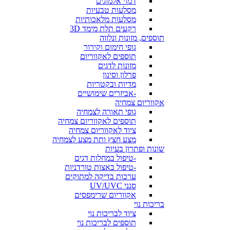
דמוי אלמוגים
מסלעות טבעיות
מסלעות מלאכותיות
רקעים תלת מימד 3D
תוספים, מזונות ונלווה
גופי חימום וקירור
תוספים לאקווריום
מזונות לדגים
פרלון וסינון
מדיות ובקטריות
-אביזרים שימושיים
אקווריום צמחיה
גופי תאורה לצמחיה
תוספים לאקווריום צמחיה
ציוד לאקווריום צמחיה
מצע חצץ ותת מצע לצמחיה
שונות ופתרון בעיות
-טיפול במחלות דגים
-טיפול באצות טורדניות
ערכות בדיקה למתוקים
סנני UV/UVC
אקווריום שרימפסים
בריכות נוי
ציוד לבריכות נוי
תוספים לבריכות נוי