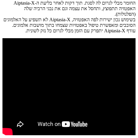
החומר מבלי לגרום לה לסגת.
תוך דקות לאחר בליעת ה-Aiptasia-X
האפטזיה תתפוצץ, ותחסל את עצמה וגם את נבגי הרביה שלה
(הפלנולות).
בשימוש נכון ישירות לפה האפטזיה, Aiptasia-X לא תשפיע על האלמוגים
הסובבים ומאפשרת טיפול באפטזיות שצמחו בתוך מושבות אלמוגים.
עודף Aiptasia-X יתפרק עם הזמן מבלי לגרום כל נזק לשונית.