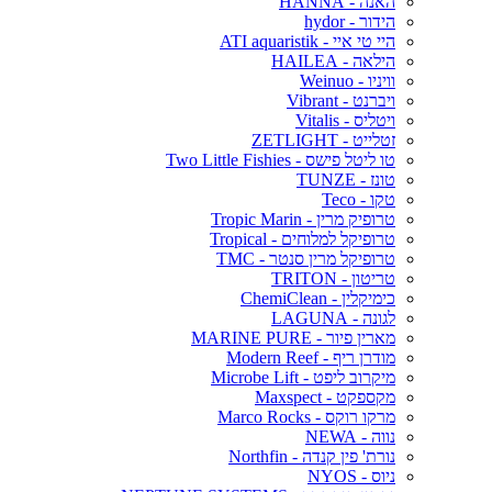
האנה - HANNA
הידור - hydor
היי טי איי - ATI aquaristik
הילאה - HAILEA
וויניו - Weinuo
ויברנט - Vibrant
ויטליס - Vitalis
זטלייט - ZETLIGHT
טו ליטל פישס - Two Little Fishies
טונז - TUNZE
טקו - Teco
טרופיק מרין - Tropic Marin
טרופיקל למלוחים - Tropical
טרופיקל מרין סנטר - TMC
טריטון - TRITON
כימיקלין - ChemiClean
לגונה - LAGUNA
מארין פיור - MARINE PURE
מודרן ריף - Modern Reef
מיקרוב ליפט - Microbe Lift
מקספקט - Maxspect
מרקו רוקס - Marco Rocks
נווה - NEWA
נורת' פין קנדה - Northfin
ניוס - NYOS