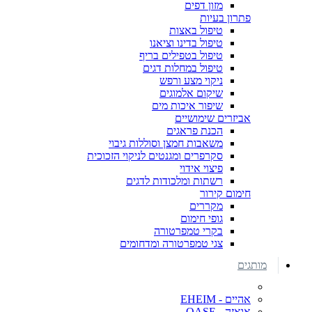
מזון דפים
פתרון בעיות
טיפול באצות
טיפול בדינו וציאנו
טיפול בטפילים בריף
טיפול במחלות דגים
ניקוי מצע ורפש
שיקום אלמוגים
שיפור איכות מים
אביזרים שימושיים
הכנת פראגים
משאבות חמצן וסוללות גיבוי
סקרפרים ומגנטים לניקוי הזכוכית
פיצוי אידוי
רשתות ומלכודות לדגים
חימום קירור
מקררים
גופי חימום
בקרי טמפרטורה
צגי טמפרטורה ומדחומים
מותגים
אהיים - EHEIM
אואזה - OASE