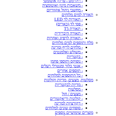
- רולרמט - פרלון אוטומטי
- משאבות מינון ואוטומציה
- מחשבי ניהול אקווריום
תאורה למים מלוחים
- תאורות לד LED
- פסי לד (בארים)
- תאורת T5
- תאורה היברידית
- תאורה לרפיוג ואחרות
מלח ותוספים למים מלוחים
- מלחים לריף ומרינה
- משולש ואלמנטים
- בקטריות
- נופוקס ותוספי פחמן
- אנטי כלור ומנטרלי רעלים
- תוספים אחרים
- כל התוספים למלוחים
מסלעות, מצעים, מדיות וקולונות
- מדיות לבקטריות
- מסלעות
- מצעים / חול
- קולונות וריאקטורים
- דקורציות למרינה
- סופחים שונים למלוחים
מוצרים שימושיים נוספים