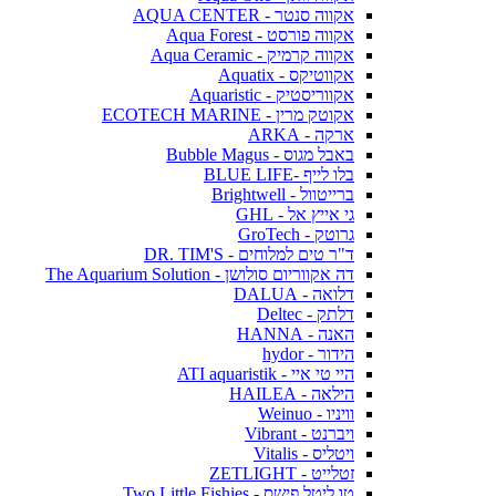
אקווה סנטר - AQUA CENTER
אקווה פורסט - Aqua Forest
אקווה קרמיק - Aqua Ceramic
אקווטיקס - Aquatix
אקווריסטיק - Aquaristic
אקוטק מרין - ECOTECH MARINE
ארקה - ARKA
באבל מגוס - Bubble Magus
בלו לייף -BLUE LIFE
ברייטוול - Brightwell
גי אייץ אל - GHL
גרוטק - GroTech
ד"ר טים למלוחים - DR. TIM'S
דה אקווריום סולושן - The Aquarium Solution
דלואה - DALUA
דלתק - Deltec
האנה - HANNA
הידור - hydor
היי טי איי - ATI aquaristik
הילאה - HAILEA
וויניו - Weinuo
ויברנט - Vibrant
ויטליס - Vitalis
זטלייט - ZETLIGHT
טו ליטל פישס - Two Little Fishies