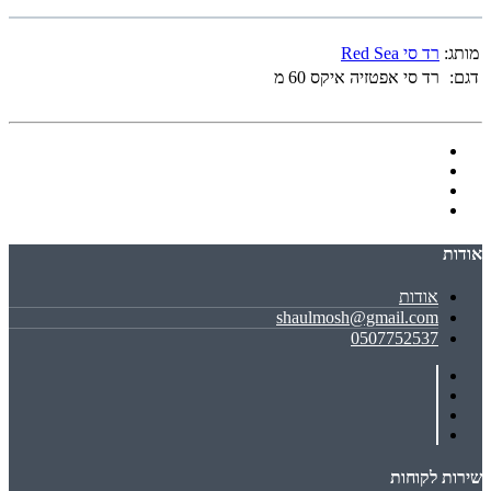
מותג:
רד סי Red Sea
דגם:
רד סי אפטזיה איקס 60 מ
אודות
אודות
shaulmosh@gmail.com
0507752537
שירות לקוחות