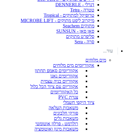
דנרלי - DENNERLE
טטרה - Tetra
טרופיקל למתוקים - Tropical
מיקרוב ליפט מתוקים - MICROBE LIFT
מתוקים Seachem
סאן סאן - SUNSUN
סליפרט מתוקים
סרה - Sera
עוד...
מים מלוחים
אקווריומים מים מלוחים
אקווריומים סאמפ תחתון
אקווריומים נאנו
אקווריום בניה עצמית
אקווריום עם ציוד הכל כלול
כל האקווריומים
צנרת PVC
ציוד היקפי חשמלי
משאבות העלאה
פורקי חלבונים
משאבות גלים
רולרמט - פרלון אוטומטי
משאבות מינון ואוטומציה