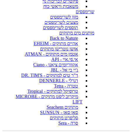
פילטרים לבריכות נוי
משאבות וראשי כוח
שרימפסים
מזון לשרימפסים
מצעים לשרימפסים
תוספים לשרימפסים
מותגים מים מתוקים
Back to Nature
אהיים מתוקים - EHEIM
אושן נוטרישן מתוקים
אטמן מים מתוקים - ATMAN
אי.פי.איי - API
אקווריומים ציאנו - Ciano
ג'יי בי אל - JBL
ד"ר טים למתוקים - DR. TIM'S
דנרלי - DENNERLE
טטרה - Tetra
טרופיקל למתוקים - Tropical
מיקרוב ליפט מתוקים - MICROBE
LIFT
מתוקים Seachem
סאן סאן - SUNSUN
סליפרט מתוקים
סרה - Sera