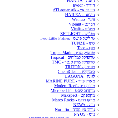
האנה - HANNA
הידור - hydor
היי טי איי - ATI aquaristik
הילאה - HAILEA
וויניו - Weinuo
ויברנט - Vibrant
ויטליס - Vitalis
זטלייט - ZETLIGHT
טו ליטל פישס - Two Little Fishies
טונז - TUNZE
טקו - Teco
טרופיק מרין - Tropic Marin
טרופיקל למלוחים - Tropical
טרופיקל מרין סנטר - TMC
טריטון - TRITON
כימיקלין - ChemiClean
לגונה - LAGUNA
מארין פיור - MARINE PURE
מודרן ריף - Modern Reef
מיקרוב ליפט - Microbe Lift
מקספקט - Maxspect
מרקו רוקס - Marco Rocks
נווה - NEWA
נורת' פין קנדה - Northfin
ניוס - NYOS