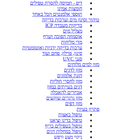
דיפ - תמיסה להסרת טפילים
חומצות אמינו
תוספי אלמנטים הכל באחד
טיהור וסינון מים וערכות בדיקה
בדיקות מעבדה ICP
מצליל מים
אוסמוזה הפוכה ושרף
מדי מליחות
ערכות בדיקה ידניות ואוטומטיות
סינון, פרלון, פחם ועוד
סנני UVC
מזון למים מלוחים
מזון לדגים
הזנת אלמוגים
מזון לחסרי חוליות
דגים בעייתים במזון
אביזרים להאכלה
מזון גרגרים שוקעים
מזון דפים
פתרון בעיות
טיפול באצות
טיפול בדינו וציאנו
טיפול בטפילים בריף
טיפול במחלות דגים
ניקוי מצע ורפש