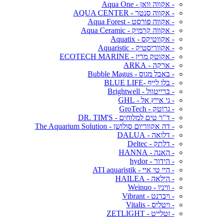
- אקווה וואן - Aqua One
- אקווה סנטר - AQUA CENTER
- אקווה פורסט - Aqua Forest
- אקווה קרמיק - Aqua Ceramic
- אקווטיקס - Aquatix
- אקווריסטיק - Aquaristic
- אקוטק מרין - ECOTECH MARINE
- ארקה - ARKA
- באבל מגוס - Bubble Magus
- בלו לייף -BLUE LIFE
- ברייטוול - Brightwell
- גי אייץ אל - GHL
- גרוטק - GroTech
- ד"ר טים למלוחים - DR. TIM'S
- דה אקווריום סולושן - The Aquarium Solution
- דלואה - DALUA
- דלתק - Deltec
- האנה - HANNA
- הידור - hydor
- היי טי איי - ATI aquaristik
- הילאה - HAILEA
- וויניו - Weinuo
- ויברנט - Vibrant
- ויטליס - Vitalis
- זטלייט - ZETLIGHT