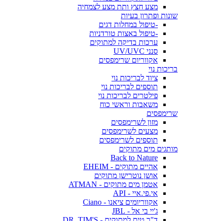
מצע חצץ ותת מצע לצמחיה
שונות ופתרון בעיות
-טיפול במחלות דגים
-טיפול באצות טורדניות
ערכות בדיקה למתוקים
סנני UV/UVC
אקווריום שרימפסים
בריכות נוי
ציוד לבריכות נוי
תוספים לבריכות נוי
פילטרים לבריכות נוי
משאבות וראשי כוח
שרימפסים
מזון לשרימפסים
מצעים לשרימפסים
תוספים לשרימפסים
מותגים מים מתוקים
Back to Nature
אהיים מתוקים - EHEIM
אושן נוטרישן מתוקים
אטמן מים מתוקים - ATMAN
אי.פי.איי - API
אקווריומים ציאנו - Ciano
ג'יי בי אל - JBL
ד"ר טים למתוקים - DR. TIM'S