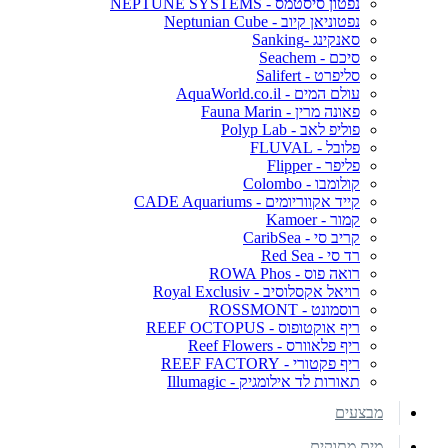
נפטון סיסטמס - NEPTUNE SYSTEMS
נפטוניאן קיוב - Neptunian Cube
סאנקינג -Sanking
סיכם - Seachem
סליפרט - Salifert
עולם המים - AquaWorld.co.il
פאונה מרין - Fauna Marin
פוליפ לאב - Polyp Lab
פלובל - FLUVAL
פליפר - Flipper
קולומבו - Colombo
קייד אקווריומים - CADE Aquariums
קמור - Kamoer
קריב סי - CaribSea
רד סי - Red Sea
רואה פוס - ROWA Phos
רויאל אקסלוסיב - Royal Exclusiv
רוסמונט - ROSSMONT
ריף אוקטופוס - REEF OCTOPUS
ריף פלאוורס - Reef Flowers
ריף פקטורי - REEF FACTORY
תאורות לד אילומגיק - Illumagic
מבצעים
מים מתוקים