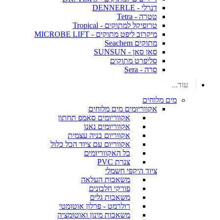
דנרלי - DENNERLE
טטרה - Tetra
טרופיקל למתוקים - Tropical
מיקרוב ליפט מתוקים - MICROBE LIFT
מתוקים Seachem
סאן סאן - SUNSUN
סליפרט מתוקים
סרה - Sera
עוד...
מים מלוחים
אקווריומים מים מלוחים
אקווריומים סאמפ תחתון
אקווריומים נאנו
אקווריום בניה עצמית
אקווריום עם ציוד הכל כלול
כל האקווריומים
צנרת PVC
ציוד היקפי חשמלי
משאבות העלאה
פורקי חלבונים
משאבות גלים
רולרמט - פרלון אוטומטי
משאבות מינון ואוטומציה