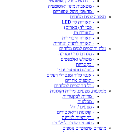
- רולרמט - פרלון אוטומטי
- משאבות מינון ואוטומציה
- מחשבי ניהול אקווריום
תאורה למים מלוחים
- תאורות לד LED
- פסי לד (בארים)
- תאורת T5
- תאורה היברידית
- תאורה לרפיוג ואחרות
מלח ותוספים למים מלוחים
- מלחים לריף ומרינה
- משולש ואלמנטים
- בקטריות
- נופוקס ותוספי פחמן
- אנטי כלור ומנטרלי רעלים
- תוספים אחרים
- כל התוספים למלוחים
מסלעות, מצעים, מדיות וקולונות
- מדיות לבקטריות
- מסלעות
- מצעים / חול
- קולונות וריאקטורים
- דקורציות למרינה
- סופחים שונים למלוחים
מוצרים שימושיים נוספים