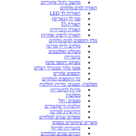
מחשבי ניהול אקווריום
תאורה למים מלוחים
תאורות לד LED
פסי לד (בארים)
תאורת T5
תאורה היברידית
תאורה לרפיוג ואחרות
מלח ותוספים למים מלוחים
מלחים לריף ומרינה
משולש ואלמנטים
בקטריות
נופוקס ותוספי פחמן
אנטי כלור ומנטרלי רעלים
תוספים אחרים
כל התוספים למלוחים
מסלעות, מצעים, מדיות וקולונות
מדיות לבקטריות
מסלעות
מצעים / חול
קולונות וריאקטורים
דקורציות למרינה
סופחים שונים למלוחים
מוצרים שימושיים נוספים
בקטריות לסייקל
דבקים שונים למלוחים