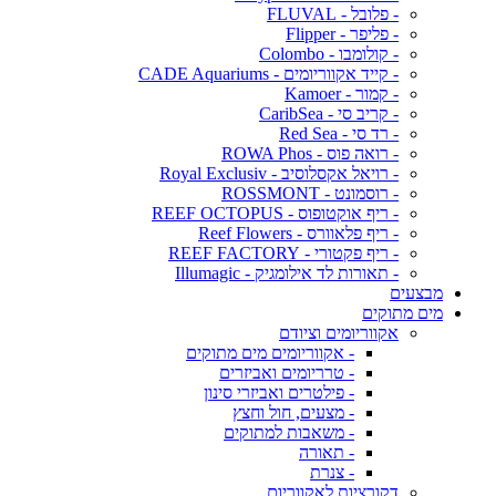
- פלובל - FLUVAL
- פליפר - Flipper
- קולומבו - Colombo
- קייד אקווריומים - CADE Aquariums
- קמור - Kamoer
- קריב סי - CaribSea
- רד סי - Red Sea
- רואה פוס - ROWA Phos
- רויאל אקסלוסיב - Royal Exclusiv
- רוסמונט - ROSSMONT
- ריף אוקטופוס - REEF OCTOPUS
- ריף פלאוורס - Reef Flowers
- ריף פקטורי - REEF FACTORY
- תאורות לד אילומגיק - Illumagic
מבצעים
מים מתוקים
אקווריומים וציודם
- אקווריומים מים מתוקים
- טרריומים ואביזרים
- פילטרים ואביזרי סינון
- מצעים, חול וחצץ
- משאבות למתוקים
- תאורה
- צנרת
דקורציות לאקווריום