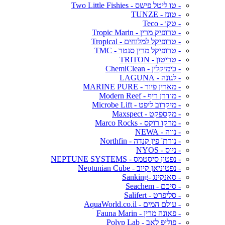
- טו ליטל פישס - Two Little Fishies
- טונז - TUNZE
- טקו - Teco
- טרופיק מרין - Tropic Marin
- טרופיקל למלוחים - Tropical
- טרופיקל מרין סנטר - TMC
- טריטון - TRITON
- כימיקלין - ChemiClean
- לגונה - LAGUNA
- מארין פיור - MARINE PURE
- מודרן ריף - Modern Reef
- מיקרוב ליפט - Microbe Lift
- מקספקט - Maxspect
- מרקו רוקס - Marco Rocks
- נווה - NEWA
- נורת' פין קנדה - Northfin
- ניוס - NYOS
- נפטון סיסטמס - NEPTUNE SYSTEMS
- נפטוניאן קיוב - Neptunian Cube
- סאנקינג -Sanking
- סיכם - Seachem
- סליפרט - Salifert
- עולם המים - AquaWorld.co.il
- פאונה מרין - Fauna Marin
- פוליפ לאב - Polyp Lab