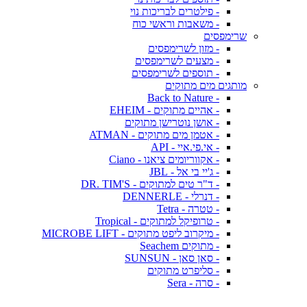
- פילטרים לבריכות נוי
- משאבות וראשי כוח
שרימפסים
- מזון לשרימפסים
- מצעים לשרימפסים
- תוספים לשרימפסים
מותגים מים מתוקים
- Back to Nature
- אהיים מתוקים - EHEIM
- אושן נוטרישן מתוקים
- אטמן מים מתוקים - ATMAN
- אי.פי.איי - API
- אקווריומים ציאנו - Ciano
- ג'יי בי אל - JBL
- ד"ר טים למתוקים - DR. TIM'S
- דנרלי - DENNERLE
- טטרה - Tetra
- טרופיקל למתוקים - Tropical
- מיקרוב ליפט מתוקים - MICROBE LIFT
- מתוקים Seachem
- סאן סאן - SUNSUN
- סליפרט מתוקים
- סרה - Sera