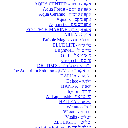
אקווה סנטר - AQUA CENTER
אקווה פורסט - Aqua Forest
אקווה קרמיק - Aqua Ceramic
אקווטיקס - Aquatix
אקווריסטיק - Aquaristic
אקוטק מרין - ECOTECH MARINE
ארקה - ARKA
באבל מגוס - Bubble Magus
בלו לייף -BLUE LIFE
ברייטוול - Brightwell
גי אייץ אל - GHL
גרוטק - GroTech
ד"ר טים למלוחים - DR. TIM'S
דה אקווריום סולושן - The Aquarium Solution
דלואה - DALUA
דלתק - Deltec
האנה - HANNA
הידור - hydor
היי טי איי - ATI aquaristik
הילאה - HAILEA
וויניו - Weinuo
ויברנט - Vibrant
ויטליס - Vitalis
זטלייט - ZETLIGHT
טו ליטל פישס - Two Little Fishies