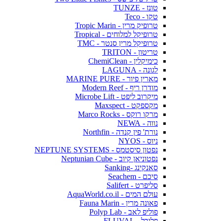
טונז - TUNZE
טקו - Teco
טרופיק מרין - Tropic Marin
טרופיקל למלוחים - Tropical
טרופיקל מרין סנטר - TMC
טריטון - TRITON
כימיקלין - ChemiClean
לגונה - LAGUNA
מארין פיור - MARINE PURE
מודרן ריף - Modern Reef
מיקרוב ליפט - Microbe Lift
מקספקט - Maxspect
מרקו רוקס - Marco Rocks
נווה - NEWA
נורת' פין קנדה - Northfin
ניוס - NYOS
נפטון סיסטמס - NEPTUNE SYSTEMS
נפטוניאן קיוב - Neptunian Cube
סאנקינג -Sanking
סיכם - Seachem
סליפרט - Salifert
עולם המים - AquaWorld.co.il
פאונה מרין - Fauna Marin
פוליפ לאב - Polyp Lab
פלובל - FLUVAL