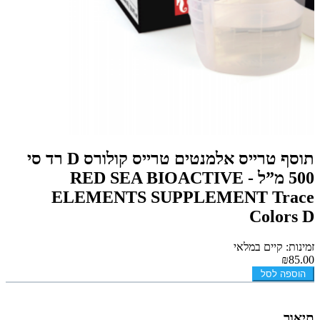
תוסף טרייס אלמנטים טרייס קולורס D רד סי
500 מ”ל - RED SEA BIOACTIVE
ELEMENTS SUPPLEMENT Trace
Colors D
זמינות: קיים במלאי
₪85.00
הוספה לסל
תיאור