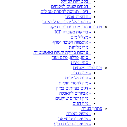
- בקטריות לסייקל
- דבקים שונים למלוחים
- דיפ - תמיסה להסרת טפילים
- חומצות אמינו
- תוספי אלמנטים הכל באחד
טיהור וסינון מים וערכות בדיקה
- בדיקות מעבדה ICP
- מצליל מים
- אוסמוזה הפוכה ושרף
- מדי מליחות
- ערכות בדיקה ידניות ואוטומטיות
- סינון, פרלון, פחם ועוד
- סנני UVC
מזון למים מלוחים
- מזון לדגים
- הזנת אלמוגים
- מזון לחסרי חוליות
- דגים בעייתים במזון
- אביזרים להאכלה
- מזון גרגרים שוקעים
- מזון דפים
פתרון בעיות
- טיפול באצות
- טיפול בדינו וציאנו
- טיפול בטפילים בריף