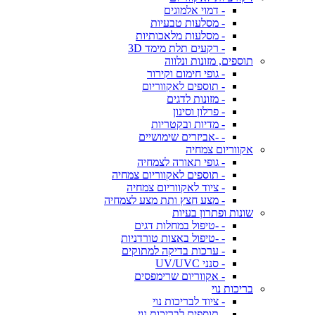
- דמוי אלמוגים
- מסלעות טבעיות
- מסלעות מלאכותיות
- רקעים תלת מימד 3D
תוספים, מזונות ונלווה
- גופי חימום וקירור
- תוספים לאקווריום
- מזונות לדגים
- פרלון וסינון
- מדיות ובקטריות
- -אביזרים שימושיים
אקווריום צמחיה
- גופי תאורה לצמחיה
- תוספים לאקווריום צמחיה
- ציוד לאקווריום צמחיה
- מצע חצץ ותת מצע לצמחיה
שונות ופתרון בעיות
- -טיפול במחלות דגים
- -טיפול באצות טורדניות
- ערכות בדיקה למתוקים
- סנני UV/UVC
- אקווריום שרימפסים
בריכות נוי
- ציוד לבריכות נוי
- תוספים לבריכות נוי