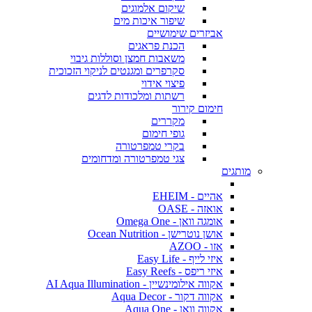
שיקום אלמוגים
שיפור איכות מים
אביזרים שימושיים
הכנת פראגים
משאבות חמצן וסוללות גיבוי
סקרפרים ומגנטים לניקוי הזכוכית
פיצוי אידוי
רשתות ומלכודות לדגים
חימום קירור
מקררים
גופי חימום
בקרי טמפרטורה
צגי טמפרטורה ומדחומים
מותגים
אהיים - EHEIM
אואזה - OASE
אומגה וואן - Omega One
אושן נוטרישן - Ocean Nutrition
אזו - AZOO
איזי לייף - Easy Life
איזי ריפס - Easy Reefs
אקווה אילומינשיין - AI Aqua Illumination
אקווה דקור - Aqua Decor
אקווה וואן - Aqua One