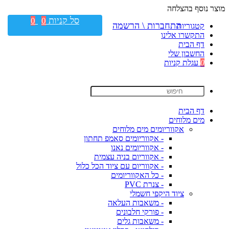
מוצר נוסף בהצלחה
סל קניות
0
0
התחברות \ הרשמה
קטגוריות
התקשרו אלינו
דף הבית
החשבון שלי
0
עגלת קניות
דף הבית
מים מלוחים
אקווריומים מים מלוחים
- אקווריומים סאמפ תחתון
- אקווריומים נאנו
- אקווריום בניה עצמית
- אקווריום עם ציוד הכל כלול
- כל האקווריומים
- צנרת PVC
ציוד היקפי חשמלי
- משאבות העלאה
- פורקי חלבונים
- משאבות גלים