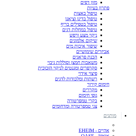
מזון דפים
פתרון בעיות
טיפול באצות
טיפול בדינו וציאנו
טיפול בטפילים בריף
טיפול במחלות דגים
ניקוי מצע ורפש
שיקום אלמוגים
שיפור איכות מים
אביזרים שימושיים
הכנת פראגים
משאבות חמצן וסוללות גיבוי
סקרפרים ומגנטים לניקוי הזכוכית
פיצוי אידוי
רשתות ומלכודות לדגים
חימום קירור
מקררים
גופי חימום
בקרי טמפרטורה
צגי טמפרטורה ומדחומים
מותגים
אהיים - EHEIM
אואזה - OASE