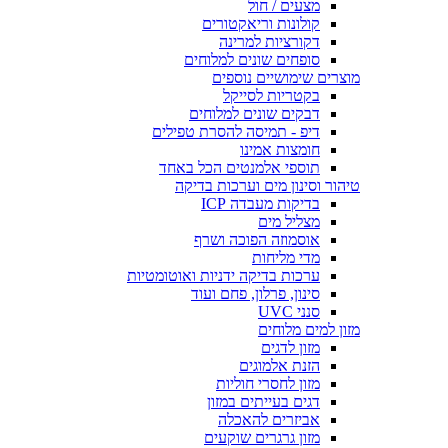
מצעים / חול
קולונות וריאקטורים
דקורציות למרינה
סופחים שונים למלוחים
מוצרים שימושיים נוספים
בקטריות לסייקל
דבקים שונים למלוחים
דיפ - תמיסה להסרת טפילים
חומצות אמינו
תוספי אלמנטים הכל באחד
טיהור וסינון מים וערכות בדיקה
בדיקות מעבדה ICP
מצליל מים
אוסמוזה הפוכה ושרף
מדי מליחות
ערכות בדיקה ידניות ואוטומטיות
סינון, פרלון, פחם ועוד
סנני UVC
מזון למים מלוחים
מזון לדגים
הזנת אלמוגים
מזון לחסרי חוליות
דגים בעייתים במזון
אביזרים להאכלה
מזון גרגרים שוקעים