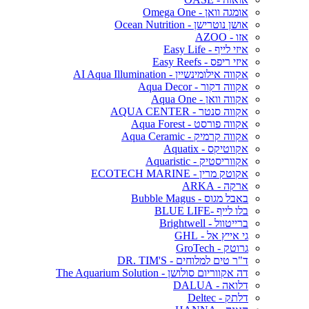
אומגה וואן - Omega One
אושן נוטרישן - Ocean Nutrition
אזו - AZOO
איזי לייף - Easy Life
איזי ריפס - Easy Reefs
אקווה אילומינשיין - AI Aqua Illumination
אקווה דקור - Aqua Decor
אקווה וואן - Aqua One
אקווה סנטר - AQUA CENTER
אקווה פורסט - Aqua Forest
אקווה קרמיק - Aqua Ceramic
אקווטיקס - Aquatix
אקווריסטיק - Aquaristic
אקוטק מרין - ECOTECH MARINE
ארקה - ARKA
באבל מגוס - Bubble Magus
בלו לייף -BLUE LIFE
ברייטוול - Brightwell
גי אייץ אל - GHL
גרוטק - GroTech
ד"ר טים למלוחים - DR. TIM'S
דה אקווריום סולושן - The Aquarium Solution
דלואה - DALUA
דלתק - Deltec