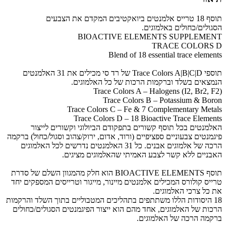
תוסף 18 טרייס אלמנטים ביואקטיבים המקדם את הצבעים
הסגולים/כחולים באלמוגים.
BIOACTIVE ELEMENTS SUPPLEMENT
TRACE COLORS D
Blend of 18 essential trace elements
תוספי Trace Colors A|B|C|D של רד סי מכילים את 31 האלמנטים
הנמצאים בשלד וברקמות הרכות של כל האלמוגים.
Trace Colors A – Halogens (I2, Br2, F2)
Trace Colors B – Potassium & Boron
Trace Colors C – Fe & 7 Complementary Metals
Trace Colors D – 18 Bioactive Trace Elements
האלמנטים בכל תוסף קשורים בתפקודם הביולוגי וקשורים לייצור
פיגמנטים צבעוניים ספציפיים (ורוד, אדום, ירוק/צהוב וסגול/כחול) ברקמה
הרכה של אלמוגים אבנים. כל 31 האלמנטים נדרשים לכל האלמוגים
האבניים ללא קשר לצבע האמיתי שהאלמוגים מציגים.
תוסף BIOACTIVE ELEMENTS הוא חלק מהמגוון השלם של סדרת
טרייס קולורס המכילים אלמנטים מיינור, מייגור וטרייסים המספקים יחד
את כל צרכי האלמוגים.
18 היסודות הללו משתתפים בתהליכים המטבוליים בתוך השלד והרקמות
הרכות של האלמוגים, אחד מהם הוא ייצור הפיגמנטים הסגולים/כחולים
ברקמה הרכה של האלמוגים.