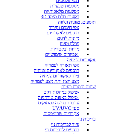
דמוי אלמוגים
מסלעות טבעיות
מסלעות מלאכותיות
רקעים תלת מימד 3D
תוספים, מזונות ונלווה
גופי חימום וקירור
תוספים לאקווריום
מזונות לדגים
פרלון וסינון
מדיות ובקטריות
-אביזרים שימושיים
אקווריום צמחיה
גופי תאורה לצמחיה
תוספים לאקווריום צמחיה
ציוד לאקווריום צמחיה
מצע חצץ ותת מצע לצמחיה
שונות ופתרון בעיות
-טיפול במחלות דגים
-טיפול באצות טורדניות
ערכות בדיקה למתוקים
סנני UV/UVC
אקווריום שרימפסים
בריכות נוי
ציוד לבריכות נוי
תוספים לבריכות נוי