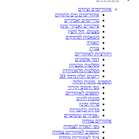
אקווריומים וציודם
אקווריומים מים מתוקים
טרריומים ואביזרים
פילטרים ואביזרי סינון
מצעים, חול וחצץ
משאבות למתוקים
תאורה
צנרת
דקורציות לאקווריום
דמוי אלמוגים
מסלעות טבעיות
מסלעות מלאכותיות
רקעים תלת מימד 3D
תוספים, מזונות ונלווה
גופי חימום וקירור
תוספים לאקווריום
מזונות לדגים
פרלון וסינון
מדיות ובקטריות
-אביזרים שימושיים
אקווריום צמחיה
גופי תאורה לצמחיה
תוספים לאקווריום צמחיה
ציוד לאקווריום צמחיה