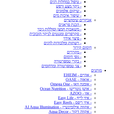
- טיפול במחלות דגים
- ניקוי מצע ורפש
- שיקום אלמוגים
- שיפור איכות מים
אביזרים שימושיים
- הכנת פראגים
- משאבות חמצן וסוללות גיבוי
- סקרפרים ומגנטים לניקוי הזכוכית
- פיצוי אידוי
- רשתות ומלכודות לדגים
חימום קירור
- מקררים
- גופי חימום
- בקרי טמפרטורה
- צגי טמפרטורה ומדחומים
מותגים
- אהיים - EHEIM
- אואזה - OASE
- אומגה וואן - Omega One
- אושן נוטרישן - Ocean Nutrition
- אזו - AZOO
- איזי לייף - Easy Life
- איזי ריפס - Easy Reefs
- אקווה אילומינשיין - AI Aqua Illumination
- אקווה דקור - Aqua Decor