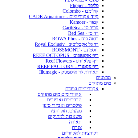
פליפר - Flipper
קולומבו - Colombo
קייד אקווריומים - CADE Aquariums
קמור - Kamoer
קריב סי - CaribSea
רד סי - Red Sea
רואה פוס - ROWA Phos
רויאל אקסלוסיב - Royal Exclusiv
רוסמונט - ROSSMONT
ריף אוקטופוס - REEF OCTOPUS
ריף פלאוורס - Reef Flowers
ריף פקטורי - REEF FACTORY
תאורות לד אילומגיק - Illumagic
מבצעים
מים מתוקים
אקווריומים וציודם
אקווריומים מים מתוקים
טרריומים ואביזרים
פילטרים ואביזרי סינון
מצעים, חול וחצץ
משאבות למתוקים
תאורה
צנרת
דקורציות לאקווריום