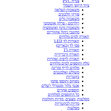
צנרת PVC
ציוד היקפי חשמלי
משאבות העלאה
פורקי חלבונים
משאבות גלים
רולרמט - פרלון אוטומטי
משאבות מינון ואוטומציה
מחשבי ניהול אקווריום
תאורה למים מלוחים
תאורות לד LED
פסי לד (בארים)
תאורת T5
תאורה היברידית
תאורה לרפיוג ואחרות
מלח ותוספים למים מלוחים
מלחים לריף ומרינה
משולש ואלמנטים
בקטריות
נופוקס ותוספי פחמן
אנטי כלור ומנטרלי רעלים
תוספים אחרים
כל התוספים למלוחים
מסלעות, מצעים, מדיות וקולונות
מדיות לבקטריות
מסלעות