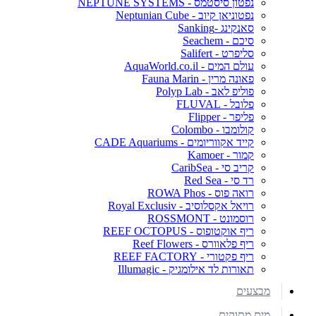
נפטון סיסטמס - NEPTUNE SYSTEMS
נפטוניאן קיוב - Neptunian Cube
סאנקינג -Sanking
סיכם - Seachem
סליפרט - Salifert
עולם המים - AquaWorld.co.il
פאונה מרין - Fauna Marin
פוליפ לאב - Polyp Lab
פלובל - FLUVAL
פליפר - Flipper
קולומבו - Colombo
קייד אקווריומים - CADE Aquariums
קמור - Kamoer
קריב סי - CaribSea
רד סי - Red Sea
רואה פוס - ROWA Phos
רויאל אקסלוסיב - Royal Exclusiv
רוסמונט - ROSSMONT
ריף אוקטופוס - REEF OCTOPUS
ריף פלאוורס - Reef Flowers
ריף פקטורי - REEF FACTORY
תאורות לד אילומגיק - Illumagic
מבצעים
מים מתוקים