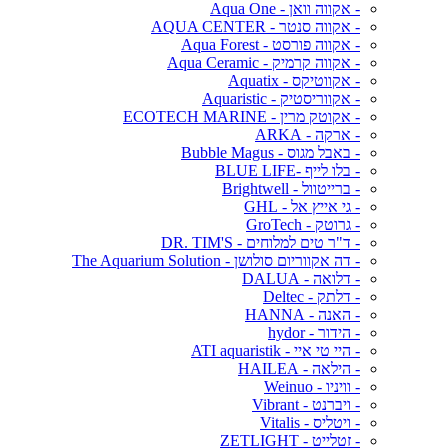
- אקווה וואן - Aqua One
- אקווה סנטר - AQUA CENTER
- אקווה פורסט - Aqua Forest
- אקווה קרמיק - Aqua Ceramic
- אקווטיקס - Aquatix
- אקווריסטיק - Aquaristic
- אקוטק מרין - ECOTECH MARINE
- ארקה - ARKA
- באבל מגוס - Bubble Magus
- בלו לייף -BLUE LIFE
- ברייטוול - Brightwell
- גי אייץ אל - GHL
- גרוטק - GroTech
- ד"ר טים למלוחים - DR. TIM'S
- דה אקווריום סולושן - The Aquarium Solution
- דלואה - DALUA
- דלתק - Deltec
- האנה - HANNA
- הידור - hydor
- היי טי איי - ATI aquaristik
- הילאה - HAILEA
- וויניו - Weinuo
- ויברנט - Vibrant
- ויטליס - Vitalis
- זטלייט - ZETLIGHT