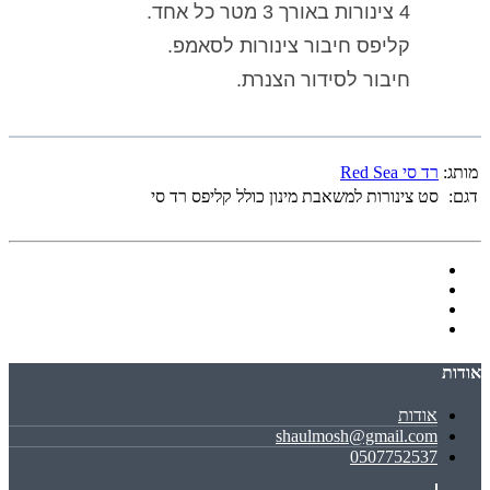
4 צינורות באורך 3 מטר כל אחד.
קליפס חיבור צינורות לסאמפ.
חיבור לסידור הצנרת.
מותג:
רד סי Red Sea
דגם:
סט צינורות למשאבת מינון כולל קליפס רד סי
אודות
אודות
shaulmosh@gmail.com
0507752537