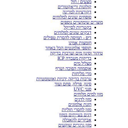
מצעים / חול
קולונות וריאקטורים
דקורציות למרינה
סופחים שונים למלוחים
מוצרים שימושיים נוספים
בקטריות לסייקל
דבקים שונים למלוחים
דיפ - תמיסה להסרת טפילים
חומצות אמינו
תוספי אלמנטים הכל באחד
טיהור וסינון מים וערכות בדיקה
בדיקות מעבדה ICP
מצליל מים
אוסמוזה הפוכה ושרף
מדי מליחות
ערכות בדיקה ידניות ואוטומטיות
סינון, פרלון, פחם ועוד
סנני UVC
מזון למים מלוחים
מזון לדגים
הזנת אלמוגים
מזון לחסרי חוליות
דגים בעייתים במזון
אביזרים להאכלה
מזון גרגרים שוקעים