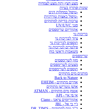
מצע חצץ ותת מצע לצמחיה
שונות ופתרון בעיות
-טיפול במחלות דגים
-טיפול באצות טורדניות
ערכות בדיקה למתוקים
סנני UV/UVC
אקווריום שרימפסים
בריכות נוי
ציוד לבריכות נוי
תוספים לבריכות נוי
פילטרים לבריכות נוי
משאבות וראשי כוח
שרימפסים
מזון לשרימפסים
מצעים לשרימפסים
תוספים לשרימפסים
מותגים מים מתוקים
Back to Nature
אהיים מתוקים - EHEIM
אושן נוטרישן מתוקים
אטמן מים מתוקים - ATMAN
אי.פי.איי - API
אקווריומים ציאנו - Ciano
ג'יי בי אל - JBL
ד"ר טים למתוקים - DR. TIM'S