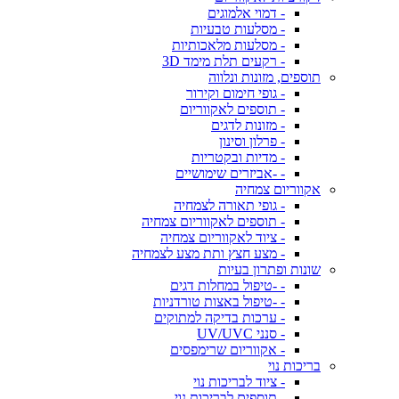
- דמוי אלמוגים
- מסלעות טבעיות
- מסלעות מלאכותיות
- רקעים תלת מימד 3D
תוספים, מזונות ונלווה
- גופי חימום וקירור
- תוספים לאקווריום
- מזונות לדגים
- פרלון וסינון
- מדיות ובקטריות
- -אביזרים שימושיים
אקווריום צמחיה
- גופי תאורה לצמחיה
- תוספים לאקווריום צמחיה
- ציוד לאקווריום צמחיה
- מצע חצץ ותת מצע לצמחיה
שונות ופתרון בעיות
- -טיפול במחלות דגים
- -טיפול באצות טורדניות
- ערכות בדיקה למתוקים
- סנני UV/UVC
- אקווריום שרימפסים
בריכות נוי
- ציוד לבריכות נוי
- תוספים לבריכות נוי