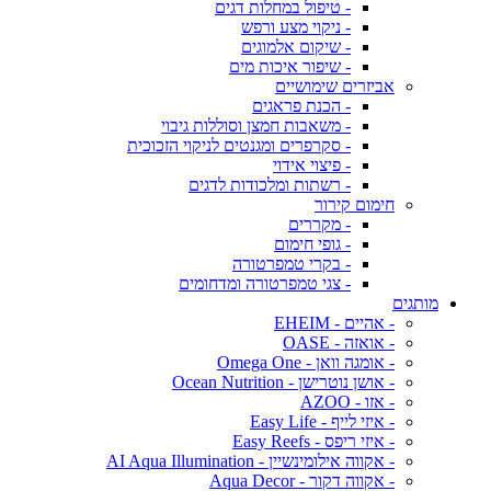
- טיפול במחלות דגים
- ניקוי מצע ורפש
- שיקום אלמוגים
- שיפור איכות מים
אביזרים שימושיים
- הכנת פראגים
- משאבות חמצן וסוללות גיבוי
- סקרפרים ומגנטים לניקוי הזכוכית
- פיצוי אידוי
- רשתות ומלכודות לדגים
חימום קירור
- מקררים
- גופי חימום
- בקרי טמפרטורה
- צגי טמפרטורה ומדחומים
מותגים
- אהיים - EHEIM
- אואזה - OASE
- אומגה וואן - Omega One
- אושן נוטרישן - Ocean Nutrition
- אזו - AZOO
- איזי לייף - Easy Life
- איזי ריפס - Easy Reefs
- אקווה אילומינשיין - AI Aqua Illumination
- אקווה דקור - Aqua Decor