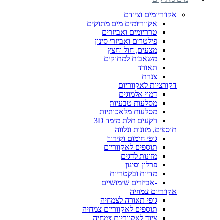
אקווריומים וציודם
אקווריומים מים מתוקים
טרריומים ואביזרים
פילטרים ואביזרי סינון
מצעים, חול וחצץ
משאבות למתוקים
תאורה
צנרת
דקורציות לאקווריום
דמוי אלמוגים
מסלעות טבעיות
מסלעות מלאכותיות
רקעים תלת מימד 3D
תוספים, מזונות ונלווה
גופי חימום וקירור
תוספים לאקווריום
מזונות לדגים
פרלון וסינון
מדיות ובקטריות
-אביזרים שימושיים
אקווריום צמחיה
גופי תאורה לצמחיה
תוספים לאקווריום צמחיה
ציוד לאקווריום צמחיה