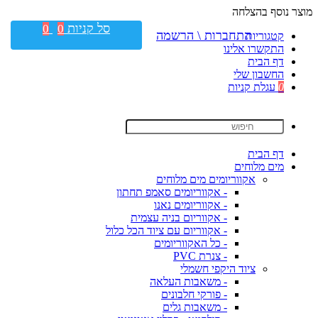
מוצר נוסף בהצלחה
סל קניות
0
0
התחברות \ הרשמה
קטגוריות
התקשרו אלינו
דף הבית
החשבון שלי
0
עגלת קניות
דף הבית
מים מלוחים
אקווריומים מים מלוחים
- אקווריומים סאמפ תחתון
- אקווריומים נאנו
- אקווריום בניה עצמית
- אקווריום עם ציוד הכל כלול
- כל האקווריומים
- צנרת PVC
ציוד היקפי חשמלי
- משאבות העלאה
- פורקי חלבונים
- משאבות גלים