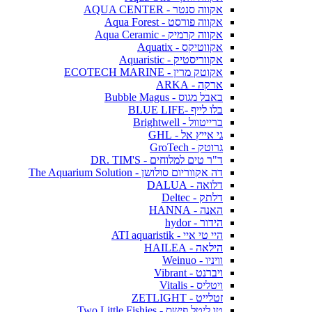
אקווה סנטר - AQUA CENTER
אקווה פורסט - Aqua Forest
אקווה קרמיק - Aqua Ceramic
אקווטיקס - Aquatix
אקווריסטיק - Aquaristic
אקוטק מרין - ECOTECH MARINE
ארקה - ARKA
באבל מגוס - Bubble Magus
בלו לייף -BLUE LIFE
ברייטוול - Brightwell
גי אייץ אל - GHL
גרוטק - GroTech
ד"ר טים למלוחים - DR. TIM'S
דה אקווריום סולושן - The Aquarium Solution
דלואה - DALUA
דלתק - Deltec
האנה - HANNA
הידור - hydor
היי טי איי - ATI aquaristik
הילאה - HAILEA
וויניו - Weinuo
ויברנט - Vibrant
ויטליס - Vitalis
זטלייט - ZETLIGHT
טו ליטל פישס - Two Little Fishies