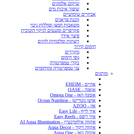
שיקום אלמוגים
שיפור איכות מים
אביזרים שימושיים
הכנת פראגים
משאבות חמצן וסוללות גיבוי
סקרפרים ומגנטים לניקוי הזכוכית
פיצוי אידוי
רשתות ומלכודות לדגים
חימום קירור
מקררים
גופי חימום
בקרי טמפרטורה
צגי טמפרטורה ומדחומים
מותגים
אהיים - EHEIM
אואזה - OASE
אומגה וואן - Omega One
אושן נוטרישן - Ocean Nutrition
אזו - AZOO
איזי לייף - Easy Life
איזי ריפס - Easy Reefs
אקווה אילומינשיין - AI Aqua Illumination
אקווה דקור - Aqua Decor
אקווה וואן - Aqua One