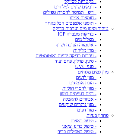
- בקטריות לסייקל
- דבקים שונים למלוחים
- דיפ - תמיסה להסרת טפילים
- חומצות אמינו
- תוספי אלמנטים הכל באחד
טיהור וסינון מים וערכות בדיקה
- בדיקות מעבדה ICP
- מצליל מים
- אוסמוזה הפוכה ושרף
- מדי מליחות
- ערכות בדיקה ידניות ואוטומטיות
- סינון, פרלון, פחם ועוד
- סנני UVC
מזון למים מלוחים
- מזון לדגים
- הזנת אלמוגים
- מזון לחסרי חוליות
- דגים בעייתים במזון
- אביזרים להאכלה
- מזון גרגרים שוקעים
- מזון דפים
פתרון בעיות
- טיפול באצות
- טיפול בדינו וציאנו
- טיפול בטפילים בריף