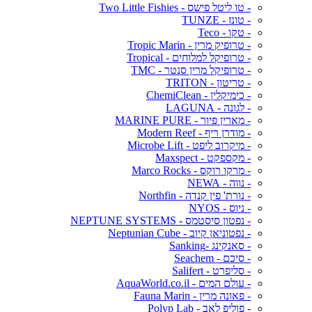
- טו ליטל פישס - Two Little Fishies
- טונז - TUNZE
- טקו - Teco
- טרופיק מרין - Tropic Marin
- טרופיקל למלוחים - Tropical
- טרופיקל מרין סנטר - TMC
- טריטון - TRITON
- כימיקלין - ChemiClean
- לגונה - LAGUNA
- מארין פיור - MARINE PURE
- מודרן ריף - Modern Reef
- מיקרוב ליפט - Microbe Lift
- מקספקט - Maxspect
- מרקו רוקס - Marco Rocks
- נווה - NEWA
- נורת' פין קנדה - Northfin
- ניוס - NYOS
- נפטון סיסטמס - NEPTUNE SYSTEMS
- נפטוניאן קיוב - Neptunian Cube
- סאנקינג -Sanking
- סיכם - Seachem
- סליפרט - Salifert
- עולם המים - AquaWorld.co.il
- פאונה מרין - Fauna Marin
- פוליפ לאב - Polyp Lab