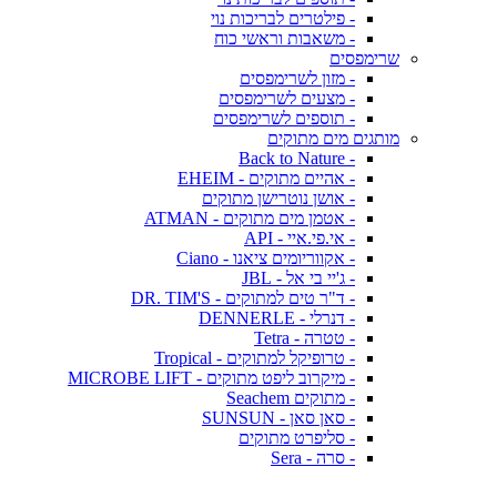
- פילטרים לבריכות נוי
- משאבות וראשי כוח
שרימפסים
- מזון לשרימפסים
- מצעים לשרימפסים
- תוספים לשרימפסים
מותגים מים מתוקים
- Back to Nature
- אהיים מתוקים - EHEIM
- אושן נוטרישן מתוקים
- אטמן מים מתוקים - ATMAN
- אי.פי.איי - API
- אקווריומים ציאנו - Ciano
- ג'יי בי אל - JBL
- ד"ר טים למתוקים - DR. TIM'S
- דנרלי - DENNERLE
- טטרה - Tetra
- טרופיקל למתוקים - Tropical
- מיקרוב ליפט מתוקים - MICROBE LIFT
- מתוקים Seachem
- סאן סאן - SUNSUN
- סליפרט מתוקים
- סרה - Sera