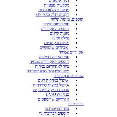
דמוי אלמוגים
מסלעות טבעיות
מסלעות מלאכותיות
רקעים תלת מימד 3D
תוספים, מזונות ונלווה
גופי חימום וקירור
תוספים לאקווריום
מזונות לדגים
פרלון וסינון
מדיות ובקטריות
-אביזרים שימושיים
אקווריום צמחיה
גופי תאורה לצמחיה
תוספים לאקווריום צמחיה
ציוד לאקווריום צמחיה
מצע חצץ ותת מצע לצמחיה
שונות ופתרון בעיות
-טיפול במחלות דגים
-טיפול באצות טורדניות
ערכות בדיקה למתוקים
סנני UV/UVC
אקווריום שרימפסים
בריכות נוי
ציוד לבריכות נוי
תוספים לבריכות נוי