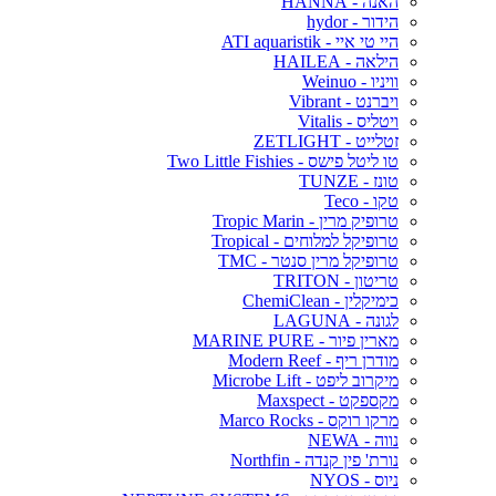
האנה - HANNA
הידור - hydor
היי טי איי - ATI aquaristik
הילאה - HAILEA
וויניו - Weinuo
ויברנט - Vibrant
ויטליס - Vitalis
זטלייט - ZETLIGHT
טו ליטל פישס - Two Little Fishies
טונז - TUNZE
טקו - Teco
טרופיק מרין - Tropic Marin
טרופיקל למלוחים - Tropical
טרופיקל מרין סנטר - TMC
טריטון - TRITON
כימיקלין - ChemiClean
לגונה - LAGUNA
מארין פיור - MARINE PURE
מודרן ריף - Modern Reef
מיקרוב ליפט - Microbe Lift
מקספקט - Maxspect
מרקו רוקס - Marco Rocks
נווה - NEWA
נורת' פין קנדה - Northfin
ניוס - NYOS