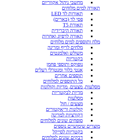
מחשבי ניהול אקווריום
תאורה למים מלוחים
תאורות לד LED
פסי לד (בארים)
תאורת T5
תאורה היברידית
תאורה לרפיוג ואחרות
מלח ותוספים למים מלוחים
מלחים לריף ומרינה
משולש ואלמנטים
בקטריות
נופוקס ותוספי פחמן
אנטי כלור ומנטרלי רעלים
תוספים אחרים
כל התוספים למלוחים
מסלעות, מצעים, מדיות וקולונות
מדיות לבקטריות
מסלעות
מצעים / חול
קולונות וריאקטורים
דקורציות למרינה
סופחים שונים למלוחים
מוצרים שימושיים נוספים
בקטריות לסייקל
דבקים שונים למלוחים