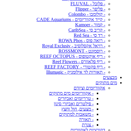
- פלובל - FLUVAL
- פליפר - Flipper
- קולומבו - Colombo
- קייד אקווריומים - CADE Aquariums
- קמור - Kamoer
- קריב סי - CaribSea
- רד סי - Red Sea
- רואה פוס - ROWA Phos
- רויאל אקסלוסיב - Royal Exclusiv
- רוסמונט - ROSSMONT
- ריף אוקטופוס - REEF OCTOPUS
- ריף פלאוורס - Reef Flowers
- ריף פקטורי - REEF FACTORY
- תאורות לד אילומגיק - Illumagic
מבצעים
מים מתוקים
אקווריומים וציודם
- אקווריומים מים מתוקים
- טרריומים ואביזרים
- פילטרים ואביזרי סינון
- מצעים, חול וחצץ
- משאבות למתוקים
- תאורה
- צנרת
דקורציות לאקווריום