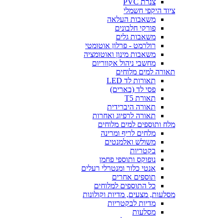
צנרת PVC
ציוד היקפי חשמלי
משאבות העלאה
פורקי חלבונים
משאבות גלים
רולרמט - פרלון אוטומטי
משאבות מינון ואוטומציה
מחשבי ניהול אקווריום
תאורה למים מלוחים
תאורות לד LED
פסי לד (בארים)
תאורת T5
תאורה היברידית
תאורה לרפיוג ואחרות
מלח ותוספים למים מלוחים
מלחים לריף ומרינה
משולש ואלמנטים
בקטריות
נופוקס ותוספי פחמן
אנטי כלור ומנטרלי רעלים
תוספים אחרים
כל התוספים למלוחים
מסלעות, מצעים, מדיות וקולונות
מדיות לבקטריות
מסלעות