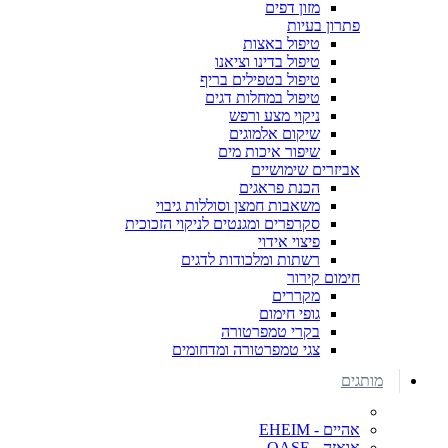
מזון דפים
פתרון בעיות
טיפול באצות
טיפול בדינו וציאנו
טיפול בטפילים בריף
טיפול במחלות דגים
ניקוי מצע ורפש
שיקום אלמוגים
שיפור איכות מים
אביזרים שימושיים
הכנת פראגים
משאבות חמצן וסוללות גיבוי
סקרפרים ומגנטים לניקוי הזכוכית
פיצוי אידוי
רשתות ומלכודות לדגים
חימום קירור
מקררים
גופי חימום
בקרי טמפרטורה
צגי טמפרטורה ומדחומים
מותגים
אהיים - EHEIM
אואזה - OASE