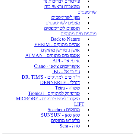
פילטרים לבריכות נוי
משאבות וראשי כוח
שרימפסים
מזון לשרימפסים
מצעים לשרימפסים
תוספים לשרימפסים
מותגים מים מתוקים
Back to Nature
אהיים מתוקים - EHEIM
אושן נוטרישן מתוקים
אטמן מים מתוקים - ATMAN
אי.פי.איי - API
אקווריומים ציאנו - Ciano
ג'יי בי אל - JBL
ד"ר טים למתוקים - DR. TIM'S
דנרלי - DENNERLE
טטרה - Tetra
טרופיקל למתוקים - Tropical
מיקרוב ליפט מתוקים - MICROBE
LIFT
מתוקים Seachem
סאן סאן - SUNSUN
סליפרט מתוקים
סרה - Sera