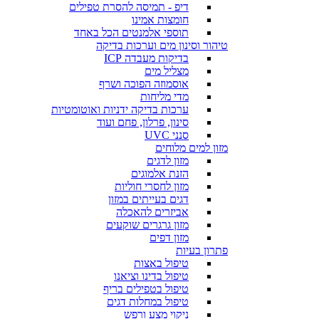
דיפ - תמיסה להסרת טפילים
חומצות אמינו
תוספי אלמנטים הכל באחד
טיהור וסינון מים וערכות בדיקה
בדיקות מעבדה ICP
מצליל מים
אוסמוזה הפוכה ושרף
מדי מליחות
ערכות בדיקה ידניות ואוטומטיות
סינון, פרלון, פחם ועוד
סנני UVC
מזון למים מלוחים
מזון לדגים
הזנת אלמוגים
מזון לחסרי חוליות
דגים בעייתים במזון
אביזרים להאכלה
מזון גרגרים שוקעים
מזון דפים
פתרון בעיות
טיפול באצות
טיפול בדינו וציאנו
טיפול בטפילים בריף
טיפול במחלות דגים
ניקוי מצע ורפש