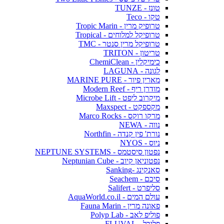
טונז - TUNZE
טקו - Teco
טרופיק מרין - Tropic Marin
טרופיקל למלוחים - Tropical
טרופיקל מרין סנטר - TMC
טריטון - TRITON
כימיקלין - ChemiClean
לגונה - LAGUNA
מארין פיור - MARINE PURE
מודרן ריף - Modern Reef
מיקרוב ליפט - Microbe Lift
מקספקט - Maxspect
מרקו רוקס - Marco Rocks
נווה - NEWA
נורת' פין קנדה - Northfin
ניוס - NYOS
נפטון סיסטמס - NEPTUNE SYSTEMS
נפטוניאן קיוב - Neptunian Cube
סאנקינג -Sanking
סיכם - Seachem
סליפרט - Salifert
עולם המים - AquaWorld.co.il
פאונה מרין - Fauna Marin
פוליפ לאב - Polyp Lab
פלובל - FLUVAL