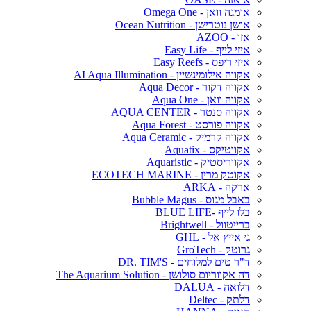
אומגה וואן - Omega One
אושן נוטרישן - Ocean Nutrition
אזו - AZOO
איזי לייף - Easy Life
איזי ריפס - Easy Reefs
אקווה אילומינשיין - AI Aqua Illumination
אקווה דקור - Aqua Decor
אקווה וואן - Aqua One
אקווה סנטר - AQUA CENTER
אקווה פורסט - Aqua Forest
אקווה קרמיק - Aqua Ceramic
אקווטיקס - Aquatix
אקווריסטיק - Aquaristic
אקוטק מרין - ECOTECH MARINE
ארקה - ARKA
באבל מגוס - Bubble Magus
בלו לייף -BLUE LIFE
ברייטוול - Brightwell
גי אייץ אל - GHL
גרוטק - GroTech
ד"ר טים למלוחים - DR. TIM'S
דה אקווריום סולושן - The Aquarium Solution
דלואה - DALUA
דלתק - Deltec