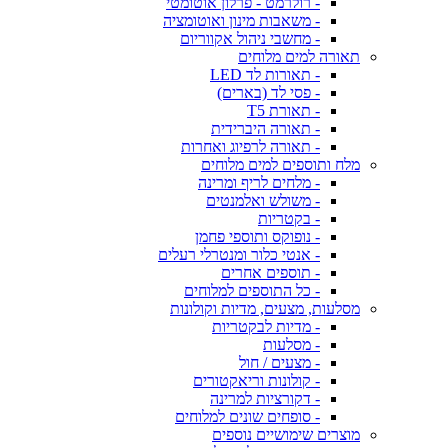
- רולרמט - פרלון אוטומטי
- משאבות מינון ואוטומציה
- מחשבי ניהול אקווריום
תאורה למים מלוחים
- תאורות לד LED
- פסי לד (בארים)
- תאורת T5
- תאורה היברידית
- תאורה לרפיוג ואחרות
מלח ותוספים למים מלוחים
- מלחים לריף ומרינה
- משולש ואלמנטים
- בקטריות
- נופוקס ותוספי פחמן
- אנטי כלור ומנטרלי רעלים
- תוספים אחרים
- כל התוספים למלוחים
מסלעות, מצעים, מדיות וקולונות
- מדיות לבקטריות
- מסלעות
- מצעים / חול
- קולונות וריאקטורים
- דקורציות למרינה
- סופחים שונים למלוחים
מוצרים שימושיים נוספים