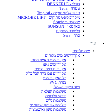
דנרלי - DENNERLE
טטרה - Tetra
טרופיקל למתוקים - Tropical
מיקרוב ליפט מתוקים - MICROBE LIFT
מתוקים Seachem
סאן סאן - SUNSUN
סליפרט מתוקים
סרה - Sera
עוד...
מים מלוחים
אקווריומים מים מלוחים
אקווריומים סאמפ תחתון
אקווריומים נאנו
אקווריום בניה עצמית
אקווריום עם ציוד הכל כלול
כל האקווריומים
צנרת PVC
ציוד היקפי חשמלי
משאבות העלאה
פורקי חלבונים
משאבות גלים
רולרמט - פרלון אוטומטי
משאבות מינון ואוטומציה