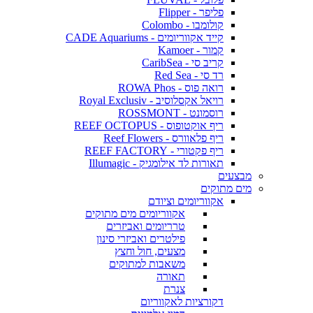
פליפר - Flipper
קולומבו - Colombo
קייד אקווריומים - CADE Aquariums
קמור - Kamoer
קריב סי - CaribSea
רד סי - Red Sea
רואה פוס - ROWA Phos
רויאל אקסלוסיב - Royal Exclusiv
רוסמונט - ROSSMONT
ריף אוקטופוס - REEF OCTOPUS
ריף פלאוורס - Reef Flowers
ריף פקטורי - REEF FACTORY
תאורות לד אילומגיק - Illumagic
מבצעים
מים מתוקים
אקווריומים וציודם
אקווריומים מים מתוקים
טרריומים ואביזרים
פילטרים ואביזרי סינון
מצעים, חול וחצץ
משאבות למתוקים
תאורה
צנרת
דקורציות לאקווריום