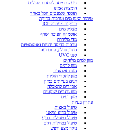
דיפ - תמיסה להסרת טפילים
חומצות אמינו
תוספי אלמנטים הכל באחד
טיהור וסינון מים וערכות בדיקה
בדיקות מעבדה ICP
מצליל מים
אוסמוזה הפוכה ושרף
מדי מליחות
ערכות בדיקה ידניות ואוטומטיות
סינון, פרלון, פחם ועוד
סנני UVC
מזון למים מלוחים
מזון לדגים
הזנת אלמוגים
מזון לחסרי חוליות
דגים בעייתים במזון
אביזרים להאכלה
מזון גרגרים שוקעים
מזון דפים
פתרון בעיות
טיפול באצות
טיפול בדינו וציאנו
טיפול בטפילים בריף
טיפול במחלות דגים
ניקוי מצע ורפש