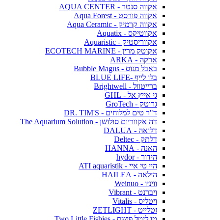
אקווה סנטר - AQUA CENTER
אקווה פורסט - Aqua Forest
אקווה קרמיק - Aqua Ceramic
אקווטיקס - Aquatix
אקווריסטיק - Aquaristic
אקוטק מרין - ECOTECH MARINE
ארקה - ARKA
באבל מגוס - Bubble Magus
בלו לייף -BLUE LIFE
ברייטוול - Brightwell
גי אייץ אל - GHL
גרוטק - GroTech
ד"ר טים למלוחים - DR. TIM'S
דה אקווריום סולושן - The Aquarium Solution
דלואה - DALUA
דלתק - Deltec
האנה - HANNA
הידור - hydor
היי טי איי - ATI aquaristik
הילאה - HAILEA
וויניו - Weinuo
ויברנט - Vibrant
ויטליס - Vitalis
זטלייט - ZETLIGHT
טו ליטל פישס - Two Little Fishies