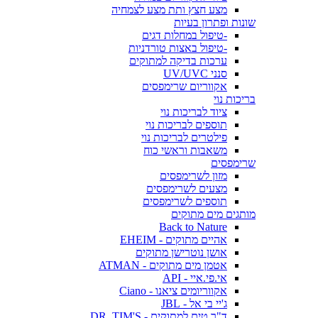
מצע חצץ ותת מצע לצמחיה
שונות ופתרון בעיות
-טיפול במחלות דגים
-טיפול באצות טורדניות
ערכות בדיקה למתוקים
סנני UV/UVC
אקווריום שרימפסים
בריכות נוי
ציוד לבריכות נוי
תוספים לבריכות נוי
פילטרים לבריכות נוי
משאבות וראשי כוח
שרימפסים
מזון לשרימפסים
מצעים לשרימפסים
תוספים לשרימפסים
מותגים מים מתוקים
Back to Nature
אהיים מתוקים - EHEIM
אושן נוטרישן מתוקים
אטמן מים מתוקים - ATMAN
אי.פי.איי - API
אקווריומים ציאנו - Ciano
ג'יי בי אל - JBL
ד"ר טים למתוקים - DR. TIM'S