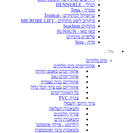
דנרלי - DENNERLE
טטרה - Tetra
טרופיקל למתוקים - Tropical
מיקרוב ליפט מתוקים - MICROBE LIFT
מתוקים Seachem
סאן סאן - SUNSUN
סליפרט מתוקים
סרה - Sera
עוד...
מים מלוחים
אקווריומים מים מלוחים
אקווריומים סאמפ תחתון
אקווריומים נאנו
אקווריום בניה עצמית
אקווריום עם ציוד הכל כלול
כל האקווריומים
צנרת PVC
ציוד היקפי חשמלי
משאבות העלאה
פורקי חלבונים
משאבות גלים
רולרמט - פרלון אוטומטי
משאבות מינון ואוטומציה