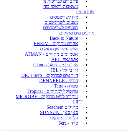
פילטרים לבריכות נוי
משאבות וראשי כוח
שרימפסים
מזון לשרימפסים
מצעים לשרימפסים
תוספים לשרימפסים
מותגים מים מתוקים
Back to Nature
אהיים מתוקים - EHEIM
אושן נוטרישן מתוקים
אטמן מים מתוקים - ATMAN
אי.פי.איי - API
אקווריומים ציאנו - Ciano
ג'יי בי אל - JBL
ד"ר טים למתוקים - DR. TIM'S
דנרלי - DENNERLE
טטרה - Tetra
טרופיקל למתוקים - Tropical
מיקרוב ליפט מתוקים - MICROBE
LIFT
מתוקים Seachem
סאן סאן - SUNSUN
סליפרט מתוקים
סרה - Sera