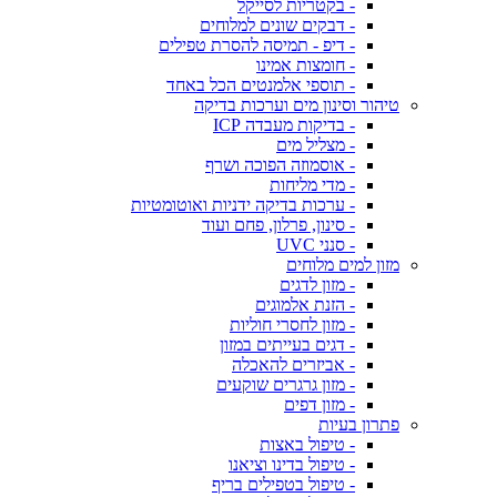
- בקטריות לסייקל
- דבקים שונים למלוחים
- דיפ - תמיסה להסרת טפילים
- חומצות אמינו
- תוספי אלמנטים הכל באחד
טיהור וסינון מים וערכות בדיקה
- בדיקות מעבדה ICP
- מצליל מים
- אוסמוזה הפוכה ושרף
- מדי מליחות
- ערכות בדיקה ידניות ואוטומטיות
- סינון, פרלון, פחם ועוד
- סנני UVC
מזון למים מלוחים
- מזון לדגים
- הזנת אלמוגים
- מזון לחסרי חוליות
- דגים בעייתים במזון
- אביזרים להאכלה
- מזון גרגרים שוקעים
- מזון דפים
פתרון בעיות
- טיפול באצות
- טיפול בדינו וציאנו
- טיפול בטפילים בריף