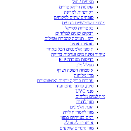
מצעים / חול
קולונות וריאקטורים
דקורציות למרינה
סופחים שונים למלוחים
מוצרים שימושיים נוספים
בקטריות לסייקל
דבקים שונים למלוחים
דיפ - תמיסה להסרת טפילים
חומצות אמינו
תוספי אלמנטים הכל באחד
טיהור וסינון מים וערכות בדיקה
בדיקות מעבדה ICP
מצליל מים
אוסמוזה הפוכה ושרף
מדי מליחות
ערכות בדיקה ידניות ואוטומטיות
סינון, פרלון, פחם ועוד
סנני UVC
מזון למים מלוחים
מזון לדגים
הזנת אלמוגים
מזון לחסרי חוליות
דגים בעייתים במזון
אביזרים להאכלה
מזון גרגרים שוקעים