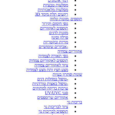
דמוי אלמוגים
מסלעות טבעיות
מסלעות מלאכותיות
רקעים תלת מימד 3D
תוספים, מזונות ונלווה
גופי חימום וקירור
תוספים לאקווריום
מזונות לדגים
פרלון וסינון
מדיות ובקטריות
-אביזרים שימושיים
אקווריום צמחיה
גופי תאורה לצמחיה
תוספים לאקווריום צמחיה
ציוד לאקווריום צמחיה
מצע חצץ ותת מצע לצמחיה
שונות ופתרון בעיות
-טיפול במחלות דגים
-טיפול באצות טורדניות
ערכות בדיקה למתוקים
סנני UV/UVC
אקווריום שרימפסים
בריכות נוי
ציוד לבריכות נוי
תוספים לבריכות נוי