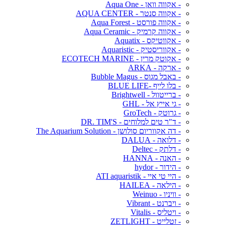
- אקווה וואן - Aqua One
- אקווה סנטר - AQUA CENTER
- אקווה פורסט - Aqua Forest
- אקווה קרמיק - Aqua Ceramic
- אקווטיקס - Aquatix
- אקווריסטיק - Aquaristic
- אקוטק מרין - ECOTECH MARINE
- ארקה - ARKA
- באבל מגוס - Bubble Magus
- בלו לייף -BLUE LIFE
- ברייטוול - Brightwell
- גי אייץ אל - GHL
- גרוטק - GroTech
- ד"ר טים למלוחים - DR. TIM'S
- דה אקווריום סולושן - The Aquarium Solution
- דלואה - DALUA
- דלתק - Deltec
- האנה - HANNA
- הידור - hydor
- היי טי איי - ATI aquaristik
- הילאה - HAILEA
- וויניו - Weinuo
- ויברנט - Vibrant
- ויטליס - Vitalis
- זטלייט - ZETLIGHT