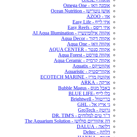
אומגה וואן - Omega One
אושן נוטרישן - Ocean Nutrition
אזו - AZOO
איזי לייף - Easy Life
איזי ריפס - Easy Reefs
אקווה אילומינשיין - AI Aqua Illumination
אקווה דקור - Aqua Decor
אקווה וואן - Aqua One
אקווה סנטר - AQUA CENTER
אקווה פורסט - Aqua Forest
אקווה קרמיק - Aqua Ceramic
אקווטיקס - Aquatix
אקווריסטיק - Aquaristic
אקוטק מרין - ECOTECH MARINE
ארקה - ARKA
באבל מגוס - Bubble Magus
בלו לייף -BLUE LIFE
ברייטוול - Brightwell
גי אייץ אל - GHL
גרוטק - GroTech
ד"ר טים למלוחים - DR. TIM'S
דה אקווריום סולושן - The Aquarium Solution
דלואה - DALUA
דלתק - Deltec