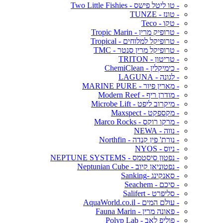
- טו ליטל פישס - Two Little Fishies
- טונז - TUNZE
- טקו - Teco
- טרופיק מרין - Tropic Marin
- טרופיקל למלוחים - Tropical
- טרופיקל מרין סנטר - TMC
- טריטון - TRITON
- כימיקלין - ChemiClean
- לגונה - LAGUNA
- מארין פיור - MARINE PURE
- מודרן ריף - Modern Reef
- מיקרוב ליפט - Microbe Lift
- מקספקט - Maxspect
- מרקו רוקס - Marco Rocks
- נווה - NEWA
- נורת' פין קנדה - Northfin
- ניוס - NYOS
- נפטון סיסטמס - NEPTUNE SYSTEMS
- נפטוניאן קיוב - Neptunian Cube
- סאנקינג -Sanking
- סיכם - Seachem
- סליפרט - Salifert
- עולם המים - AquaWorld.co.il
- פאונה מרין - Fauna Marin
- פוליפ לאב - Polyp Lab