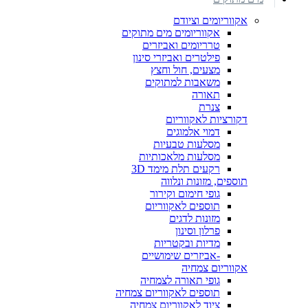
אקווריומים וציודם
אקווריומים מים מתוקים
טרריומים ואביזרים
פילטרים ואביזרי סינון
מצעים, חול וחצץ
משאבות למתוקים
תאורה
צנרת
דקורציות לאקווריום
דמוי אלמוגים
מסלעות טבעיות
מסלעות מלאכותיות
רקעים תלת מימד 3D
תוספים, מזונות ונלווה
גופי חימום וקירור
תוספים לאקווריום
מזונות לדגים
פרלון וסינון
מדיות ובקטריות
-אביזרים שימושיים
אקווריום צמחיה
גופי תאורה לצמחיה
תוספים לאקווריום צמחיה
ציוד לאקווריום צמחיה