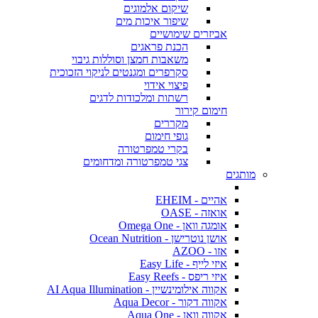
שיקום אלמוגים
שיפור איכות מים
אביזרים שימושיים
הכנת פראגים
משאבות חמצן וסוללות גיבוי
סקרפרים ומגנטים לניקוי הזכוכית
פיצוי אידוי
רשתות ומלכודות לדגים
חימום קירור
מקררים
גופי חימום
בקרי טמפרטורה
צגי טמפרטורה ומדחומים
מותגים
אהיים - EHEIM
אואזה - OASE
אומגה וואן - Omega One
אושן נוטרישן - Ocean Nutrition
אזו - AZOO
איזי לייף - Easy Life
איזי ריפס - Easy Reefs
אקווה אילומינשיין - AI Aqua Illumination
אקווה דקור - Aqua Decor
אקווה וואן - Aqua One