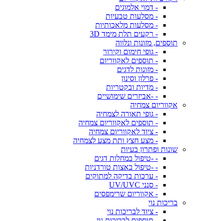
- דמוי אלמוגים
- מסלעות טבעיות
- מסלעות מלאכותיות
- רקעים תלת מימד 3D
תוספים, מזונות ונלווה
- גופי חימום וקירור
- תוספים לאקווריום
- מזונות לדגים
- פרלון וסינון
- מדיות ובקטריות
- -אביזרים שימושיים
אקווריום צמחיה
- גופי תאורה לצמחיה
- תוספים לאקווריום צמחיה
- ציוד לאקווריום צמחיה
- מצע חצץ ותת מצע לצמחיה
שונות ופתרון בעיות
- -טיפול במחלות דגים
- -טיפול באצות טורדניות
- ערכות בדיקה למתוקים
- סנני UV/UVC
- אקווריום שרימפסים
בריכות נוי
- ציוד לבריכות נוי
- תוספים לבריכות נוי