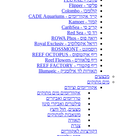
פליפר - Flipper
קולומבו - Colombo
קייד אקווריומים - CADE Aquariums
קמור - Kamoer
קריב סי - CaribSea
רד סי - Red Sea
רואה פוס - ROWA Phos
רויאל אקסלוסיב - Royal Exclusiv
רוסמונט - ROSSMONT
ריף אוקטופוס - REEF OCTOPUS
ריף פלאוורס - Reef Flowers
ריף פקטורי - REEF FACTORY
תאורות לד אילומגיק - Illumagic
מבצעים
מים מתוקים
אקווריומים וציודם
אקווריומים מים מתוקים
טרריומים ואביזרים
פילטרים ואביזרי סינון
מצעים, חול וחצץ
משאבות למתוקים
תאורה
צנרת
דקורציות לאקווריום