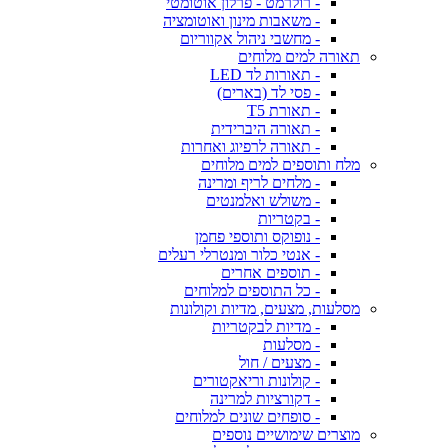
- רולרמט - פרלון אוטומטי
- משאבות מינון ואוטומציה
- מחשבי ניהול אקווריום
תאורה למים מלוחים
- תאורות לד LED
- פסי לד (בארים)
- תאורת T5
- תאורה היברידית
- תאורה לרפיוג ואחרות
מלח ותוספים למים מלוחים
- מלחים לריף ומרינה
- משולש ואלמנטים
- בקטריות
- נופוקס ותוספי פחמן
- אנטי כלור ומנטרלי רעלים
- תוספים אחרים
- כל התוספים למלוחים
מסלעות, מצעים, מדיות וקולונות
- מדיות לבקטריות
- מסלעות
- מצעים / חול
- קולונות וריאקטורים
- דקורציות למרינה
- סופחים שונים למלוחים
מוצרים שימושיים נוספים