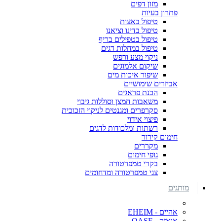
מזון דפים
פתרון בעיות
טיפול באצות
טיפול בדינו וציאנו
טיפול בטפילים בריף
טיפול במחלות דגים
ניקוי מצע ורפש
שיקום אלמוגים
שיפור איכות מים
אביזרים שימושיים
הכנת פראגים
משאבות חמצן וסוללות גיבוי
סקרפרים ומגנטים לניקוי הזכוכית
פיצוי אידוי
רשתות ומלכודות לדגים
חימום קירור
מקררים
גופי חימום
בקרי טמפרטורה
צגי טמפרטורה ומדחומים
מותגים
אהיים - EHEIM
אואזה - OASE