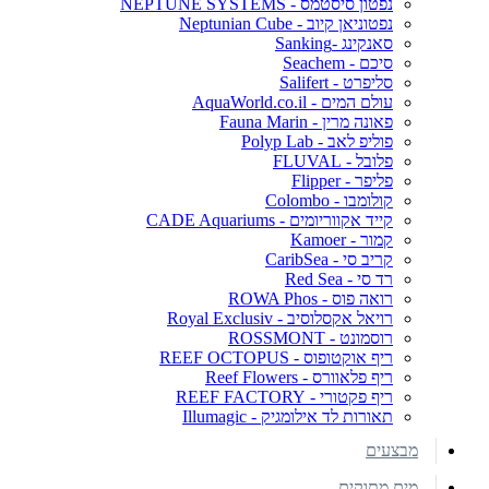
נפטון סיסטמס - NEPTUNE SYSTEMS
נפטוניאן קיוב - Neptunian Cube
סאנקינג -Sanking
סיכם - Seachem
סליפרט - Salifert
עולם המים - AquaWorld.co.il
פאונה מרין - Fauna Marin
פוליפ לאב - Polyp Lab
פלובל - FLUVAL
פליפר - Flipper
קולומבו - Colombo
קייד אקווריומים - CADE Aquariums
קמור - Kamoer
קריב סי - CaribSea
רד סי - Red Sea
רואה פוס - ROWA Phos
רויאל אקסלוסיב - Royal Exclusiv
רוסמונט - ROSSMONT
ריף אוקטופוס - REEF OCTOPUS
ריף פלאוורס - Reef Flowers
ריף פקטורי - REEF FACTORY
תאורות לד אילומגיק - Illumagic
מבצעים
מים מתוקים