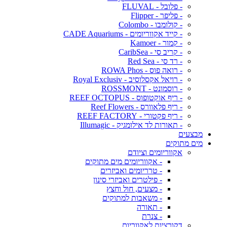
- פלובל - FLUVAL
- פליפר - Flipper
- קולומבו - Colombo
- קייד אקווריומים - CADE Aquariums
- קמור - Kamoer
- קריב סי - CaribSea
- רד סי - Red Sea
- רואה פוס - ROWA Phos
- רויאל אקסלוסיב - Royal Exclusiv
- רוסמונט - ROSSMONT
- ריף אוקטופוס - REEF OCTOPUS
- ריף פלאוורס - Reef Flowers
- ריף פקטורי - REEF FACTORY
- תאורות לד אילומגיק - Illumagic
מבצעים
מים מתוקים
אקווריומים וציודם
- אקווריומים מים מתוקים
- טרריומים ואביזרים
- פילטרים ואביזרי סינון
- מצעים, חול וחצץ
- משאבות למתוקים
- תאורה
- צנרת
דקורציות לאקווריום