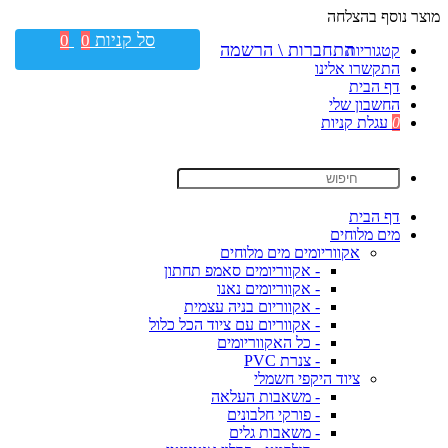
מוצר נוסף בהצלחה
סל קניות
0
0
התחברות \ הרשמה
קטגוריות
התקשרו אלינו
דף הבית
החשבון שלי
0
עגלת קניות
דף הבית
מים מלוחים
אקווריומים מים מלוחים
- אקווריומים סאמפ תחתון
- אקווריומים נאנו
- אקווריום בניה עצמית
- אקווריום עם ציוד הכל כלול
- כל האקווריומים
- צנרת PVC
ציוד היקפי חשמלי
- משאבות העלאה
- פורקי חלבונים
- משאבות גלים