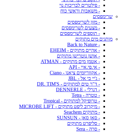
- פילטרים לבריכות נוי
- משאבות וראשי כוח
שרימפסים
- מזון לשרימפסים
- מצעים לשרימפסים
- תוספים לשרימפסים
מותגים מים מתוקים
- Back to Nature
- אהיים מתוקים - EHEIM
- אושן נוטרישן מתוקים
- אטמן מים מתוקים - ATMAN
- אי.פי.איי - API
- אקווריומים ציאנו - Ciano
- ג'יי בי אל - JBL
- ד"ר טים למתוקים - DR. TIM'S
- דנרלי - DENNERLE
- טטרה - Tetra
- טרופיקל למתוקים - Tropical
- מיקרוב ליפט מתוקים - MICROBE LIFT
- מתוקים Seachem
- סאן סאן - SUNSUN
- סליפרט מתוקים
- סרה - Sera