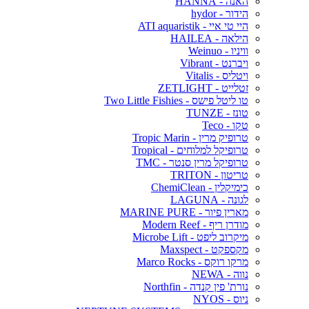
האנה - HANNA
הידור - hydor
היי טי איי - ATI aquaristik
הילאה - HAILEA
וויניו - Weinuo
ויברנט - Vibrant
ויטליס - Vitalis
זטלייט - ZETLIGHT
טו ליטל פישס - Two Little Fishies
טונז - TUNZE
טקו - Teco
טרופיק מרין - Tropic Marin
טרופיקל למלוחים - Tropical
טרופיקל מרין סנטר - TMC
טריטון - TRITON
כימיקלין - ChemiClean
לגונה - LAGUNA
מארין פיור - MARINE PURE
מודרן ריף - Modern Reef
מיקרוב ליפט - Microbe Lift
מקספקט - Maxspect
מרקו רוקס - Marco Rocks
נווה - NEWA
נורת' פין קנדה - Northfin
ניוס - NYOS