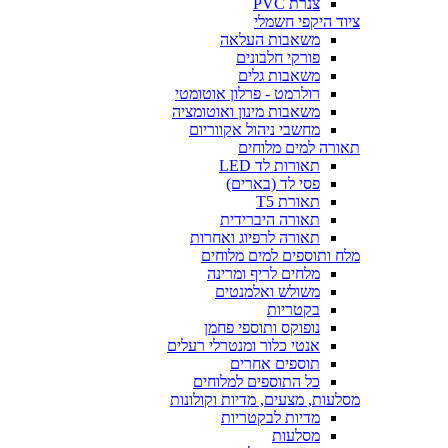
צנרת PVC
ציוד היקפי חשמלי
משאבות העלאה
פורקי חלבונים
משאבות גלים
רולרמט - פרלון אוטומטי
משאבות מינון ואוטומציה
מחשבי ניהול אקווריום
תאורה למים מלוחים
תאורות לד LED
פסי לד (בארים)
תאורת T5
תאורה היברידית
תאורה לרפיוג ואחרות
מלח ותוספים למים מלוחים
מלחים לריף ומרינה
משולש ואלמנטים
בקטריות
נופוקס ותוספי פחמן
אנטי כלור ומנטרלי רעלים
תוספים אחרים
כל התוספים למלוחים
מסלעות, מצעים, מדיות וקולונות
מדיות לבקטריות
מסלעות