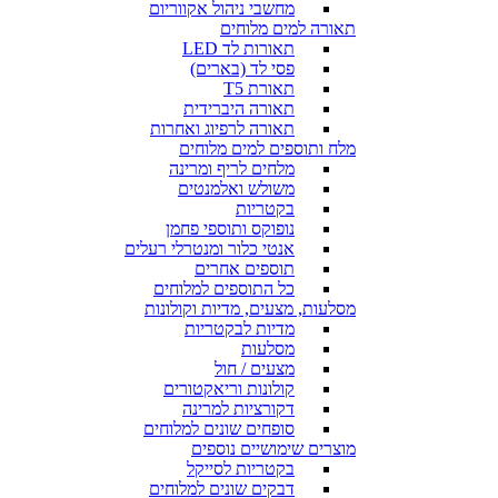
מחשבי ניהול אקווריום
תאורה למים מלוחים
תאורות לד LED
פסי לד (בארים)
תאורת T5
תאורה היברידית
תאורה לרפיוג ואחרות
מלח ותוספים למים מלוחים
מלחים לריף ומרינה
משולש ואלמנטים
בקטריות
נופוקס ותוספי פחמן
אנטי כלור ומנטרלי רעלים
תוספים אחרים
כל התוספים למלוחים
מסלעות, מצעים, מדיות וקולונות
מדיות לבקטריות
מסלעות
מצעים / חול
קולונות וריאקטורים
דקורציות למרינה
סופחים שונים למלוחים
מוצרים שימושיים נוספים
בקטריות לסייקל
דבקים שונים למלוחים