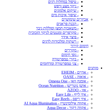
- טיפול במחלות דגים
- ניקוי מצע ורפש
- שיקום אלמוגים
- שיפור איכות מים
אביזרים שימושיים
- הכנת פראגים
- משאבות חמצן וסוללות גיבוי
- סקרפרים ומגנטים לניקוי הזכוכית
- פיצוי אידוי
- רשתות ומלכודות לדגים
חימום קירור
- מקררים
- גופי חימום
- בקרי טמפרטורה
- צגי טמפרטורה ומדחומים
מותגים
- אהיים - EHEIM
- אואזה - OASE
- אומגה וואן - Omega One
- אושן נוטרישן - Ocean Nutrition
- אזו - AZOO
- איזי לייף - Easy Life
- איזי ריפס - Easy Reefs
- אקווה אילומינשיין - AI Aqua Illumination
- אקווה דקור - Aqua Decor