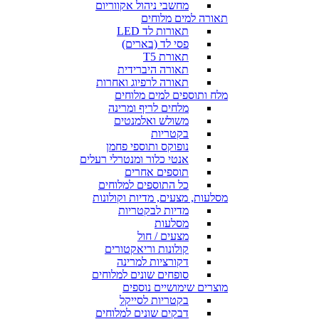
מחשבי ניהול אקווריום
תאורה למים מלוחים
תאורות לד LED
פסי לד (בארים)
תאורת T5
תאורה היברידית
תאורה לרפיוג ואחרות
מלח ותוספים למים מלוחים
מלחים לריף ומרינה
משולש ואלמנטים
בקטריות
נופוקס ותוספי פחמן
אנטי כלור ומנטרלי רעלים
תוספים אחרים
כל התוספים למלוחים
מסלעות, מצעים, מדיות וקולונות
מדיות לבקטריות
מסלעות
מצעים / חול
קולונות וריאקטורים
דקורציות למרינה
סופחים שונים למלוחים
מוצרים שימושיים נוספים
בקטריות לסייקל
דבקים שונים למלוחים