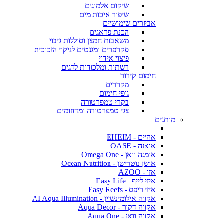
שיקום אלמוגים
שיפור איכות מים
אביזרים שימושיים
הכנת פראגים
משאבות חמצן וסוללות גיבוי
סקרפרים ומגנטים לניקוי הזכוכית
פיצוי אידוי
רשתות ומלכודות לדגים
חימום קירור
מקררים
גופי חימום
בקרי טמפרטורה
צגי טמפרטורה ומדחומים
מותגים
אהיים - EHEIM
אואזה - OASE
אומגה וואן - Omega One
אושן נוטרישן - Ocean Nutrition
אזו - AZOO
איזי לייף - Easy Life
איזי ריפס - Easy Reefs
אקווה אילומינשיין - AI Aqua Illumination
אקווה דקור - Aqua Decor
אקווה וואן - Aqua One