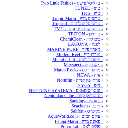
- טו ליטל פישס - Two Little Fishies
- טונז - TUNZE
- טקו - Teco
- טרופיק מרין - Tropic Marin
- טרופיקל למלוחים - Tropical
- טרופיקל מרין סנטר - TMC
- טריטון - TRITON
- כימיקלין - ChemiClean
- לגונה - LAGUNA
- מארין פיור - MARINE PURE
- מודרן ריף - Modern Reef
- מיקרוב ליפט - Microbe Lift
- מקספקט - Maxspect
- מרקו רוקס - Marco Rocks
- נווה - NEWA
- נורת' פין קנדה - Northfin
- ניוס - NYOS
- נפטון סיסטמס - NEPTUNE SYSTEMS
- נפטוניאן קיוב - Neptunian Cube
- סאנקינג -Sanking
- סיכם - Seachem
- סליפרט - Salifert
- עולם המים - AquaWorld.co.il
- פאונה מרין - Fauna Marin
- פוליפ לאב - Polyp Lab