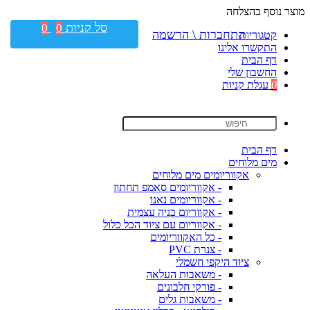
מוצר נוסף בהצלחה
סל קניות
0
0
התחברות \ הרשמה
קטגוריות
התקשרו אלינו
דף הבית
החשבון שלי
0
עגלת קניות
דף הבית
מים מלוחים
אקווריומים מים מלוחים
- אקווריומים סאמפ תחתון
- אקווריומים נאנו
- אקווריום בניה עצמית
- אקווריום עם ציוד הכל כלול
- כל האקווריומים
- צנרת PVC
ציוד היקפי חשמלי
- משאבות העלאה
- פורקי חלבונים
- משאבות גלים