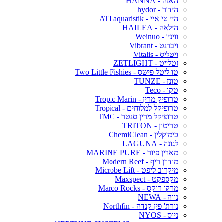
האנה - HANNA
הידור - hydor
היי טי איי - ATI aquaristik
הילאה - HAILEA
וויניו - Weinuo
ויברנט - Vibrant
ויטליס - Vitalis
זטלייט - ZETLIGHT
טו ליטל פישס - Two Little Fishies
טונז - TUNZE
טקו - Teco
טרופיק מרין - Tropic Marin
טרופיקל למלוחים - Tropical
טרופיקל מרין סנטר - TMC
טריטון - TRITON
כימיקלין - ChemiClean
לגונה - LAGUNA
מארין פיור - MARINE PURE
מודרן ריף - Modern Reef
מיקרוב ליפט - Microbe Lift
מקספקט - Maxspect
מרקו רוקס - Marco Rocks
נווה - NEWA
נורת' פין קנדה - Northfin
ניוס - NYOS