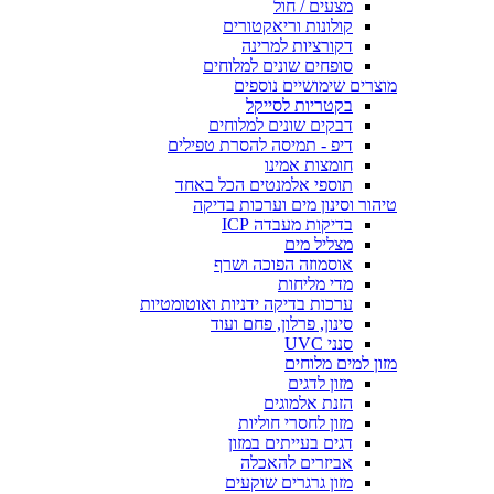
מצעים / חול
קולונות וריאקטורים
דקורציות למרינה
סופחים שונים למלוחים
מוצרים שימושיים נוספים
בקטריות לסייקל
דבקים שונים למלוחים
דיפ - תמיסה להסרת טפילים
חומצות אמינו
תוספי אלמנטים הכל באחד
טיהור וסינון מים וערכות בדיקה
בדיקות מעבדה ICP
מצליל מים
אוסמוזה הפוכה ושרף
מדי מליחות
ערכות בדיקה ידניות ואוטומטיות
סינון, פרלון, פחם ועוד
סנני UVC
מזון למים מלוחים
מזון לדגים
הזנת אלמוגים
מזון לחסרי חוליות
דגים בעייתים במזון
אביזרים להאכלה
מזון גרגרים שוקעים