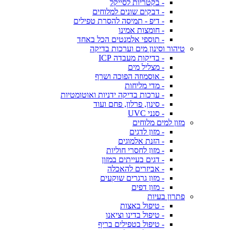
- בקטריות לסייקל
- דבקים שונים למלוחים
- דיפ - תמיסה להסרת טפילים
- חומצות אמינו
- תוספי אלמנטים הכל באחד
טיהור וסינון מים וערכות בדיקה
- בדיקות מעבדה ICP
- מצליל מים
- אוסמוזה הפוכה ושרף
- מדי מליחות
- ערכות בדיקה ידניות ואוטומטיות
- סינון, פרלון, פחם ועוד
- סנני UVC
מזון למים מלוחים
- מזון לדגים
- הזנת אלמוגים
- מזון לחסרי חוליות
- דגים בעייתים במזון
- אביזרים להאכלה
- מזון גרגרים שוקעים
- מזון דפים
פתרון בעיות
- טיפול באצות
- טיפול בדינו וציאנו
- טיפול בטפילים בריף