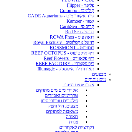
פליפר - Flipper
קולומבו - Colombo
קייד אקווריומים - CADE Aquariums
קמור - Kamoer
קריב סי - CaribSea
רד סי - Red Sea
רואה פוס - ROWA Phos
רויאל אקסלוסיב - Royal Exclusiv
רוסמונט - ROSSMONT
ריף אוקטופוס - REEF OCTOPUS
ריף פלאוורס - Reef Flowers
ריף פקטורי - REEF FACTORY
תאורות לד אילומגיק - Illumagic
מבצעים
מים מתוקים
אקווריומים וציודם
אקווריומים מים מתוקים
טרריומים ואביזרים
פילטרים ואביזרי סינון
מצעים, חול וחצץ
משאבות למתוקים
תאורה
צנרת
דקורציות לאקווריום