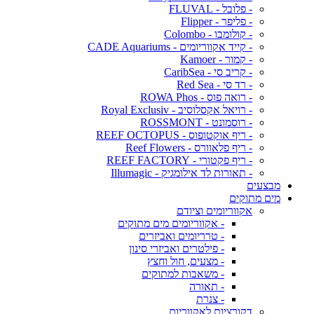
- פלובל - FLUVAL
- פליפר - Flipper
- קולומבו - Colombo
- קייד אקווריומים - CADE Aquariums
- קמור - Kamoer
- קריב סי - CaribSea
- רד סי - Red Sea
- רואה פוס - ROWA Phos
- רויאל אקסלוסיב - Royal Exclusiv
- רוסמונט - ROSSMONT
- ריף אוקטופוס - REEF OCTOPUS
- ריף פלאוורס - Reef Flowers
- ריף פקטורי - REEF FACTORY
- תאורות לד אילומגיק - Illumagic
מבצעים
מים מתוקים
אקווריומים וציודם
- אקווריומים מים מתוקים
- טרריומים ואביזרים
- פילטרים ואביזרי סינון
- מצעים, חול וחצץ
- משאבות למתוקים
- תאורה
- צנרת
דקורציות לאקווריום