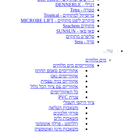
דנרלי - DENNERLE
טטרה - Tetra
טרופיקל למתוקים - Tropical
מיקרוב ליפט מתוקים - MICROBE LIFT
מתוקים Seachem
סאן סאן - SUNSUN
סליפרט מתוקים
סרה - Sera
עוד...
מים מלוחים
אקווריומים מים מלוחים
אקווריומים סאמפ תחתון
אקווריומים נאנו
אקווריום בניה עצמית
אקווריום עם ציוד הכל כלול
כל האקווריומים
צנרת PVC
ציוד היקפי חשמלי
משאבות העלאה
פורקי חלבונים
משאבות גלים
רולרמט - פרלון אוטומטי
משאבות מינון ואוטומציה