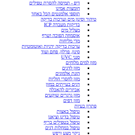
דיפ - תמיסה להסרת טפילים
חומצות אמינו
תוספי אלמנטים הכל באחד
טיהור וסינון מים וערכות בדיקה
בדיקות מעבדה ICP
מצליל מים
אוסמוזה הפוכה ושרף
מדי מליחות
ערכות בדיקה ידניות ואוטומטיות
סינון, פרלון, פחם ועוד
סנני UVC
מזון למים מלוחים
מזון לדגים
הזנת אלמוגים
מזון לחסרי חוליות
דגים בעייתים במזון
אביזרים להאכלה
מזון גרגרים שוקעים
מזון דפים
פתרון בעיות
טיפול באצות
טיפול בדינו וציאנו
טיפול בטפילים בריף
טיפול במחלות דגים
ניקוי מצע ורפש