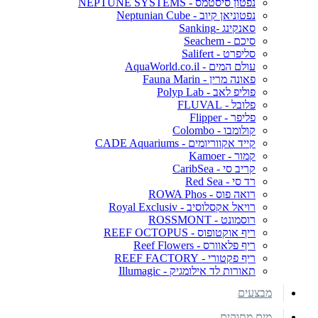
נפטון סיסטמס - NEPTUNE SYSTEMS
נפטוניאן קיוב - Neptunian Cube
סאנקינג -Sanking
סיכם - Seachem
סליפרט - Salifert
עולם המים - AquaWorld.co.il
פאונה מרין - Fauna Marin
פוליפ לאב - Polyp Lab
פלובל - FLUVAL
פליפר - Flipper
קולומבו - Colombo
קייד אקווריומים - CADE Aquariums
קמור - Kamoer
קריב סי - CaribSea
רד סי - Red Sea
רואה פוס - ROWA Phos
רויאל אקסלוסיב - Royal Exclusiv
רוסמונט - ROSSMONT
ריף אוקטופוס - REEF OCTOPUS
ריף פלאוורס - Reef Flowers
ריף פקטורי - REEF FACTORY
תאורות לד אילומגיק - Illumagic
מבצעים
מים מתוקים