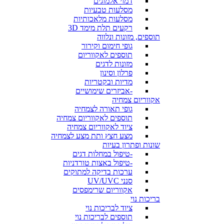
דמוי אלמוגים
מסלעות טבעיות
מסלעות מלאכותיות
רקעים תלת מימד 3D
תוספים, מזונות ונלווה
גופי חימום וקירור
תוספים לאקווריום
מזונות לדגים
פרלון וסינון
מדיות ובקטריות
-אביזרים שימושיים
אקווריום צמחיה
גופי תאורה לצמחיה
תוספים לאקווריום צמחיה
ציוד לאקווריום צמחיה
מצע חצץ ותת מצע לצמחיה
שונות ופתרון בעיות
-טיפול במחלות דגים
-טיפול באצות טורדניות
ערכות בדיקה למתוקים
סנני UV/UVC
אקווריום שרימפסים
בריכות נוי
ציוד לבריכות נוי
תוספים לבריכות נוי