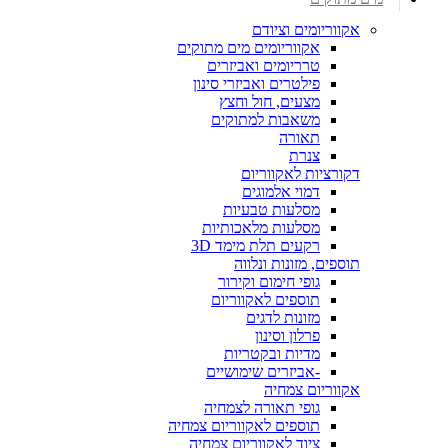
אקווריומים וציודם
אקווריומים מים מתוקים
טרריומים ואביזרים
פילטרים ואביזרי סינון
מצעים, חול וחצץ
משאבות למתוקים
תאורה
צנרת
דקורציות לאקווריום
דמוי אלמוגים
מסלעות טבעיות
מסלעות מלאכותיות
רקעים תלת מימד 3D
תוספים, מזונות ונלווה
גופי חימום וקירור
תוספים לאקווריום
מזונות לדגים
פרלון וסינון
מדיות ובקטריות
-אביזרים שימושיים
אקווריום צמחיה
גופי תאורה לצמחיה
תוספים לאקווריום צמחיה
ציוד לאקווריום צמחיה