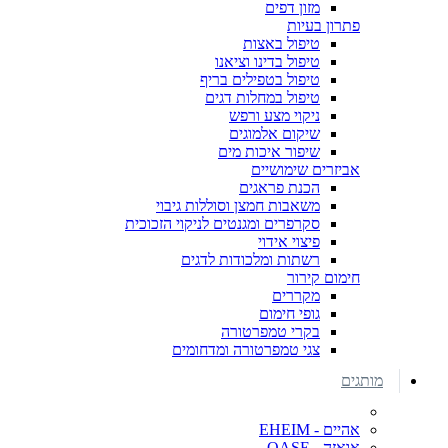
מזון דפים
פתרון בעיות
טיפול באצות
טיפול בדינו וציאנו
טיפול בטפילים בריף
טיפול במחלות דגים
ניקוי מצע ורפש
שיקום אלמוגים
שיפור איכות מים
אביזרים שימושיים
הכנת פראגים
משאבות חמצן וסוללות גיבוי
סקרפרים ומגנטים לניקוי הזכוכית
פיצוי אידוי
רשתות ומלכודות לדגים
חימום קירור
מקררים
גופי חימום
בקרי טמפרטורה
צגי טמפרטורה ומדחומים
מותגים
אהיים - EHEIM
אואזה - OASE