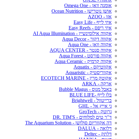
אומגה וואן - Omega One
אושן נוטרישן - Ocean Nutrition
אזו - AZOO
איזי לייף - Easy Life
איזי ריפס - Easy Reefs
אקווה אילומינשיין - AI Aqua Illumination
אקווה דקור - Aqua Decor
אקווה וואן - Aqua One
אקווה סנטר - AQUA CENTER
אקווה פורסט - Aqua Forest
אקווה קרמיק - Aqua Ceramic
אקווטיקס - Aquatix
אקווריסטיק - Aquaristic
אקוטק מרין - ECOTECH MARINE
ארקה - ARKA
באבל מגוס - Bubble Magus
בלו לייף -BLUE LIFE
ברייטוול - Brightwell
גי אייץ אל - GHL
גרוטק - GroTech
ד"ר טים למלוחים - DR. TIM'S
דה אקווריום סולושן - The Aquarium Solution
דלואה - DALUA
דלתק - Deltec