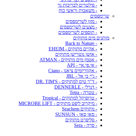
- פילטרים לבריכות נוי
- משאבות וראשי כוח
שרימפסים
- מזון לשרימפסים
- מצעים לשרימפסים
- תוספים לשרימפסים
מותגים מים מתוקים
- Back to Nature
- אהיים מתוקים - EHEIM
- אושן נוטרישן מתוקים
- אטמן מים מתוקים - ATMAN
- אי.פי.איי - API
- אקווריומים ציאנו - Ciano
- ג'יי בי אל - JBL
- ד"ר טים למתוקים - DR. TIM'S
- דנרלי - DENNERLE
- טטרה - Tetra
- טרופיקל למתוקים - Tropical
- מיקרוב ליפט מתוקים - MICROBE LIFT
- מתוקים Seachem
- סאן סאן - SUNSUN
- סליפרט מתוקים
- סרה - Sera