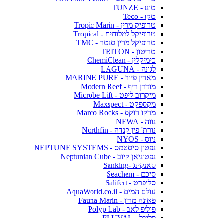
טונז - TUNZE
טקו - Teco
טרופיק מרין - Tropic Marin
טרופיקל למלוחים - Tropical
טרופיקל מרין סנטר - TMC
טריטון - TRITON
כימיקלין - ChemiClean
לגונה - LAGUNA
מארין פיור - MARINE PURE
מודרן ריף - Modern Reef
מיקרוב ליפט - Microbe Lift
מקספקט - Maxspect
מרקו רוקס - Marco Rocks
נווה - NEWA
נורת' פין קנדה - Northfin
ניוס - NYOS
נפטון סיסטמס - NEPTUNE SYSTEMS
נפטוניאן קיוב - Neptunian Cube
סאנקינג -Sanking
סיכם - Seachem
סליפרט - Salifert
עולם המים - AquaWorld.co.il
פאונה מרין - Fauna Marin
פוליפ לאב - Polyp Lab
פלובל - FLUVAL