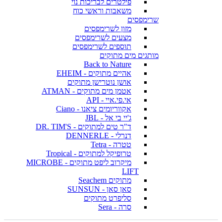
פילטרים לבריכות נוי
משאבות וראשי כוח
שרימפסים
מזון לשרימפסים
מצעים לשרימפסים
תוספים לשרימפסים
מותגים מים מתוקים
Back to Nature
אהיים מתוקים - EHEIM
אושן נוטרישן מתוקים
אטמן מים מתוקים - ATMAN
אי.פי.איי - API
אקווריומים ציאנו - Ciano
ג'יי בי אל - JBL
ד"ר טים למתוקים - DR. TIM'S
דנרלי - DENNERLE
טטרה - Tetra
טרופיקל למתוקים - Tropical
מיקרוב ליפט מתוקים - MICROBE
LIFT
מתוקים Seachem
סאן סאן - SUNSUN
סליפרט מתוקים
סרה - Sera