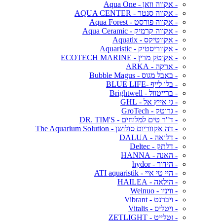
- אקווה וואן - Aqua One
- אקווה סנטר - AQUA CENTER
- אקווה פורסט - Aqua Forest
- אקווה קרמיק - Aqua Ceramic
- אקווטיקס - Aquatix
- אקווריסטיק - Aquaristic
- אקוטק מרין - ECOTECH MARINE
- ארקה - ARKA
- באבל מגוס - Bubble Magus
- בלו לייף -BLUE LIFE
- ברייטוול - Brightwell
- גי אייץ אל - GHL
- גרוטק - GroTech
- ד"ר טים למלוחים - DR. TIM'S
- דה אקווריום סולושן - The Aquarium Solution
- דלואה - DALUA
- דלתק - Deltec
- האנה - HANNA
- הידור - hydor
- היי טי איי - ATI aquaristik
- הילאה - HAILEA
- וויניו - Weinuo
- ויברנט - Vibrant
- ויטליס - Vitalis
- זטלייט - ZETLIGHT