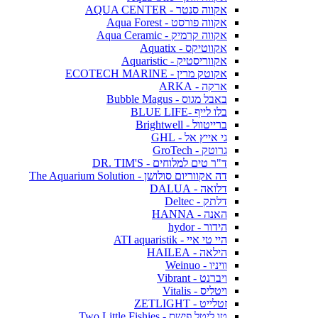
אקווה סנטר - AQUA CENTER
אקווה פורסט - Aqua Forest
אקווה קרמיק - Aqua Ceramic
אקווטיקס - Aquatix
אקווריסטיק - Aquaristic
אקוטק מרין - ECOTECH MARINE
ארקה - ARKA
באבל מגוס - Bubble Magus
בלו לייף -BLUE LIFE
ברייטוול - Brightwell
גי אייץ אל - GHL
גרוטק - GroTech
ד"ר טים למלוחים - DR. TIM'S
דה אקווריום סולושן - The Aquarium Solution
דלואה - DALUA
דלתק - Deltec
האנה - HANNA
הידור - hydor
היי טי איי - ATI aquaristik
הילאה - HAILEA
וויניו - Weinuo
ויברנט - Vibrant
ויטליס - Vitalis
זטלייט - ZETLIGHT
טו ליטל פישס - Two Little Fishies