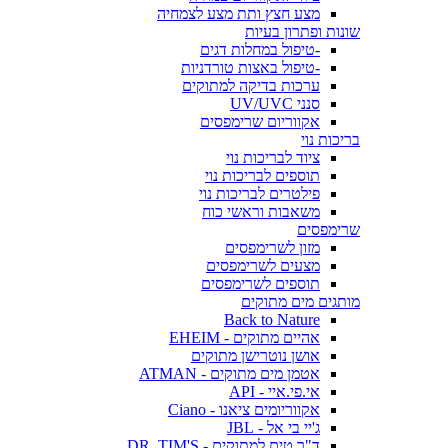
מצע חצץ ותת מצע לצמחיה
שונות ופתרון בעיות
-טיפול במחלות דגים
-טיפול באצות טורדניות
ערכות בדיקה למתוקים
סנני UV/UVC
אקווריום שרימפסים
בריכות נוי
ציוד לבריכות נוי
תוספים לבריכות נוי
פילטרים לבריכות נוי
משאבות וראשי כוח
שרימפסים
מזון לשרימפסים
מצעים לשרימפסים
תוספים לשרימפסים
מותגים מים מתוקים
Back to Nature
אהיים מתוקים - EHEIM
אושן נוטרישן מתוקים
אטמן מים מתוקים - ATMAN
אי.פי.איי - API
אקווריומים ציאנו - Ciano
ג'יי בי אל - JBL
ד"ר טים למתוקים - DR. TIM'S