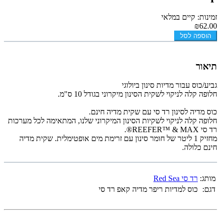
זמינות: קיים במלאי
₪62.00
הוספה לסל
תיאור
גביע/כוס עבור מדיות סינון ביולוגי
חלופה קלה לניקוי לשקית הסינון מיקרוני בגודל 10 ס"מ.
כוס מדיה לסינון רד סי עם שקית מדיה חינם.
חלופה קלה לניקוי לשקיות הסינון המיקרוני שלנו, המתאימה לכל מערכות
רד סי REEFER™ & MAX®.
מחזיק 1 ליטר של חומר סינון עם זרימת מים אופטימלית. שקית מדיה
חינם כלולה.
מותג:
רד סי Red Sea
דגם:
כוס למדיות ריפר מדיה קאפ רד סי