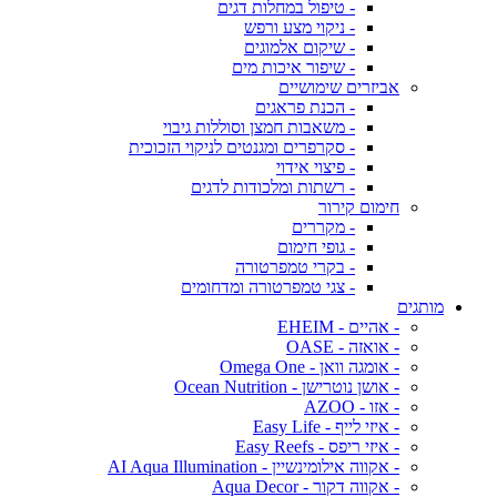
- טיפול במחלות דגים
- ניקוי מצע ורפש
- שיקום אלמוגים
- שיפור איכות מים
אביזרים שימושיים
- הכנת פראגים
- משאבות חמצן וסוללות גיבוי
- סקרפרים ומגנטים לניקוי הזכוכית
- פיצוי אידוי
- רשתות ומלכודות לדגים
חימום קירור
- מקררים
- גופי חימום
- בקרי טמפרטורה
- צגי טמפרטורה ומדחומים
מותגים
- אהיים - EHEIM
- אואזה - OASE
- אומגה וואן - Omega One
- אושן נוטרישן - Ocean Nutrition
- אזו - AZOO
- איזי לייף - Easy Life
- איזי ריפס - Easy Reefs
- אקווה אילומינשיין - AI Aqua Illumination
- אקווה דקור - Aqua Decor