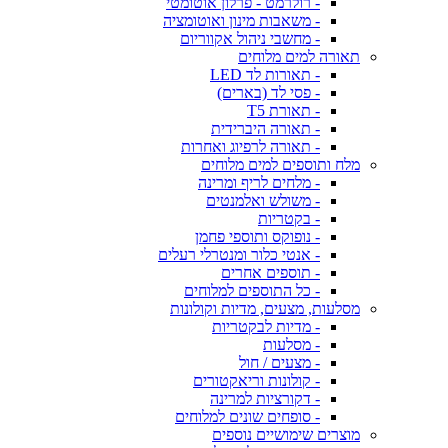
- רולרמט - פרלון אוטומטי
- משאבות מינון ואוטומציה
- מחשבי ניהול אקווריום
תאורה למים מלוחים
- תאורות לד LED
- פסי לד (בארים)
- תאורת T5
- תאורה היברידית
- תאורה לרפיוג ואחרות
מלח ותוספים למים מלוחים
- מלחים לריף ומרינה
- משולש ואלמנטים
- בקטריות
- נופוקס ותוספי פחמן
- אנטי כלור ומנטרלי רעלים
- תוספים אחרים
- כל התוספים למלוחים
מסלעות, מצעים, מדיות וקולונות
- מדיות לבקטריות
- מסלעות
- מצעים / חול
- קולונות וריאקטורים
- דקורציות למרינה
- סופחים שונים למלוחים
מוצרים שימושיים נוספים