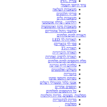
צנרת PVC
ציוד היקפי חשמלי
משאבות העלאה
פורקי חלבונים
משאבות גלים
רולרמט - פרלון אוטומטי
משאבות מינון ואוטומציה
מחשבי ניהול אקווריום
תאורה למים מלוחים
תאורות לד LED
פסי לד (בארים)
תאורת T5
תאורה היברידית
תאורה לרפיוג ואחרות
מלח ותוספים למים מלוחים
מלחים לריף ומרינה
משולש ואלמנטים
בקטריות
נופוקס ותוספי פחמן
אנטי כלור ומנטרלי רעלים
תוספים אחרים
כל התוספים למלוחים
מסלעות, מצעים, מדיות וקולונות
מדיות לבקטריות
מסלעות