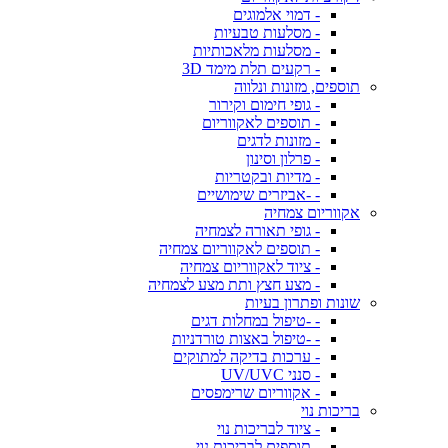
- דמוי אלמוגים
- מסלעות טבעיות
- מסלעות מלאכותיות
- רקעים תלת מימד 3D
תוספים, מזונות ונלווה
- גופי חימום וקירור
- תוספים לאקווריום
- מזונות לדגים
- פרלון וסינון
- מדיות ובקטריות
- -אביזרים שימושיים
אקווריום צמחיה
- גופי תאורה לצמחיה
- תוספים לאקווריום צמחיה
- ציוד לאקווריום צמחיה
- מצע חצץ ותת מצע לצמחיה
שונות ופתרון בעיות
- -טיפול במחלות דגים
- -טיפול באצות טורדניות
- ערכות בדיקה למתוקים
- סנני UV/UVC
- אקווריום שרימפסים
בריכות נוי
- ציוד לבריכות נוי
- תוספים לבריכות נוי