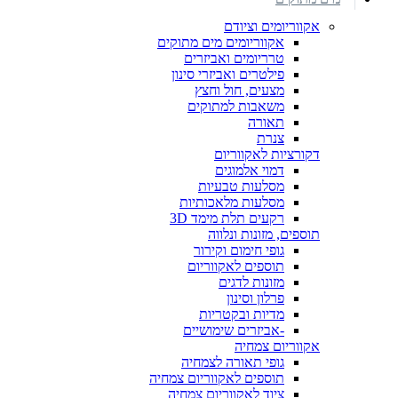
אקווריומים וציודם
אקווריומים מים מתוקים
טרריומים ואביזרים
פילטרים ואביזרי סינון
מצעים, חול וחצץ
משאבות למתוקים
תאורה
צנרת
דקורציות לאקווריום
דמוי אלמוגים
מסלעות טבעיות
מסלעות מלאכותיות
רקעים תלת מימד 3D
תוספים, מזונות ונלווה
גופי חימום וקירור
תוספים לאקווריום
מזונות לדגים
פרלון וסינון
מדיות ובקטריות
-אביזרים שימושיים
אקווריום צמחיה
גופי תאורה לצמחיה
תוספים לאקווריום צמחיה
ציוד לאקווריום צמחיה