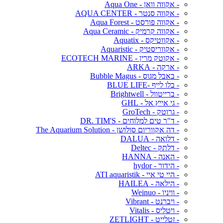
- אקווה וואן - Aqua One
- אקווה סנטר - AQUA CENTER
- אקווה פורסט - Aqua Forest
- אקווה קרמיק - Aqua Ceramic
- אקווטיקס - Aquatix
- אקווריסטיק - Aquaristic
- אקוטק מרין - ECOTECH MARINE
- ארקה - ARKA
- באבל מגוס - Bubble Magus
- בלו לייף -BLUE LIFE
- ברייטוול - Brightwell
- גי אייץ אל - GHL
- גרוטק - GroTech
- ד"ר טים למלוחים - DR. TIM'S
- דה אקווריום סולושן - The Aquarium Solution
- דלואה - DALUA
- דלתק - Deltec
- האנה - HANNA
- הידור - hydor
- היי טי איי - ATI aquaristik
- הילאה - HAILEA
- וויניו - Weinuo
- ויברנט - Vibrant
- ויטליס - Vitalis
- זטלייט - ZETLIGHT