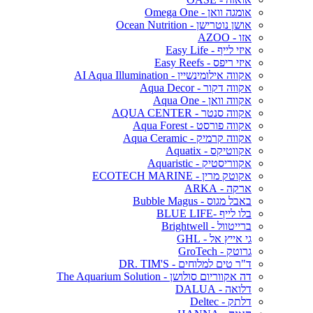
אומגה וואן - Omega One
אושן נוטרישן - Ocean Nutrition
אזו - AZOO
איזי לייף - Easy Life
איזי ריפס - Easy Reefs
אקווה אילומינשיין - AI Aqua Illumination
אקווה דקור - Aqua Decor
אקווה וואן - Aqua One
אקווה סנטר - AQUA CENTER
אקווה פורסט - Aqua Forest
אקווה קרמיק - Aqua Ceramic
אקווטיקס - Aquatix
אקווריסטיק - Aquaristic
אקוטק מרין - ECOTECH MARINE
ארקה - ARKA
באבל מגוס - Bubble Magus
בלו לייף -BLUE LIFE
ברייטוול - Brightwell
גי אייץ אל - GHL
גרוטק - GroTech
ד"ר טים למלוחים - DR. TIM'S
דה אקווריום סולושן - The Aquarium Solution
דלואה - DALUA
דלתק - Deltec