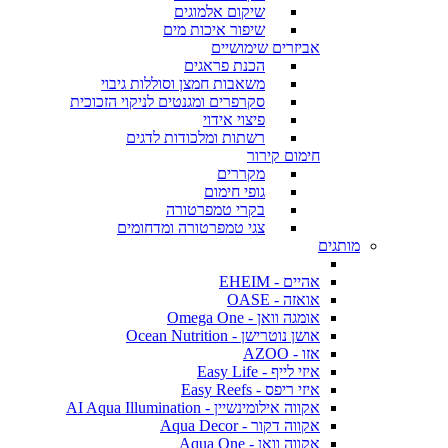
שיקום אלמוגים
שיפור איכות מים
אביזרים שימושיים
הכנת פראגים
משאבות חמצן וסוללות גיבוי
סקרפרים ומגנטים לניקוי הזכוכית
פיצוי אידוי
רשתות ומלכודות לדגים
חימום קירור
מקררים
גופי חימום
בקרי טמפרטורה
צגי טמפרטורה ומדחומים
מותגים
אהיים - EHEIM
אואזה - OASE
אומגה וואן - Omega One
אושן נוטרישן - Ocean Nutrition
אזו - AZOO
איזי לייף - Easy Life
איזי ריפס - Easy Reefs
אקווה אילומינשיין - AI Aqua Illumination
אקווה דקור - Aqua Decor
אקווה וואן - Aqua One