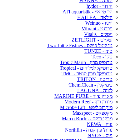
האנה - HANNA
הידור - hydor
היי טי איי - ATI aquaristik
הילאה - HAILEA
וויניו - Weinuo
ויברנט - Vibrant
ויטליס - Vitalis
זטלייט - ZETLIGHT
טו ליטל פישס - Two Little Fishies
טונז - TUNZE
טקו - Teco
טרופיק מרין - Tropic Marin
טרופיקל למלוחים - Tropical
טרופיקל מרין סנטר - TMC
טריטון - TRITON
כימיקלין - ChemiClean
לגונה - LAGUNA
מארין פיור - MARINE PURE
מודרן ריף - Modern Reef
מיקרוב ליפט - Microbe Lift
מקספקט - Maxspect
מרקו רוקס - Marco Rocks
נווה - NEWA
נורת' פין קנדה - Northfin
ניוס - NYOS