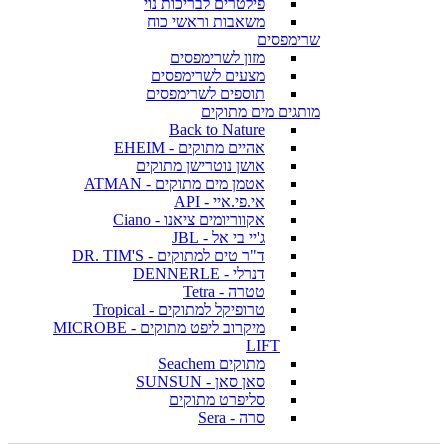
פילטרים לבריכות נוי
משאבות וראשי כוח
שרימפסים
מזון לשרימפסים
מצעים לשרימפסים
תוספים לשרימפסים
מותגים מים מתוקים
Back to Nature
אהיים מתוקים - EHEIM
אושן נוטרישן מתוקים
אטמן מים מתוקים - ATMAN
אי.פי.איי - API
אקווריומים ציאנו - Ciano
ג'יי בי אל - JBL
ד"ר טים למתוקים - DR. TIM'S
דנרלי - DENNERLE
טטרה - Tetra
טרופיקל למתוקים - Tropical
מיקרוב ליפט מתוקים - MICROBE
LIFT
מתוקים Seachem
סאן סאן - SUNSUN
סליפרט מתוקים
סרה - Sera