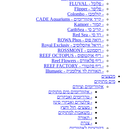
- פלובל - FLUVAL
- פליפר - Flipper
- קולומבו - Colombo
- קייד אקווריומים - CADE Aquariums
- קמור - Kamoer
- קריב סי - CaribSea
- רד סי - Red Sea
- רואה פוס - ROWA Phos
- רויאל אקסלוסיב - Royal Exclusiv
- רוסמונט - ROSSMONT
- ריף אוקטופוס - REEF OCTOPUS
- ריף פלאוורס - Reef Flowers
- ריף פקטורי - REEF FACTORY
- תאורות לד אילומגיק - Illumagic
מבצעים
מים מתוקים
אקווריומים וציודם
- אקווריומים מים מתוקים
- טרריומים ואביזרים
- פילטרים ואביזרי סינון
- מצעים, חול וחצץ
- משאבות למתוקים
- תאורה
- צנרת
דקורציות לאקווריום