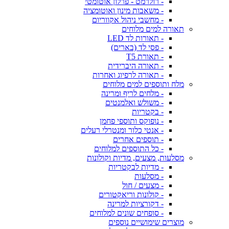
- רולרמט - פרלון אוטומטי
- משאבות מינון ואוטומציה
- מחשבי ניהול אקווריום
תאורה למים מלוחים
- תאורות לד LED
- פסי לד (בארים)
- תאורת T5
- תאורה היברידית
- תאורה לרפיוג ואחרות
מלח ותוספים למים מלוחים
- מלחים לריף ומרינה
- משולש ואלמנטים
- בקטריות
- נופוקס ותוספי פחמן
- אנטי כלור ומנטרלי רעלים
- תוספים אחרים
- כל התוספים למלוחים
מסלעות, מצעים, מדיות וקולונות
- מדיות לבקטריות
- מסלעות
- מצעים / חול
- קולונות וריאקטורים
- דקורציות למרינה
- סופחים שונים למלוחים
מוצרים שימושיים נוספים