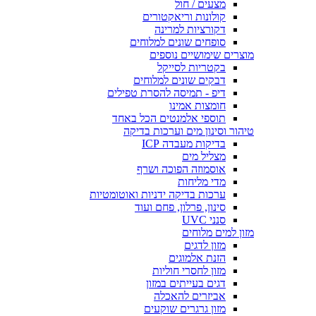
מצעים / חול
קולונות וריאקטורים
דקורציות למרינה
סופחים שונים למלוחים
מוצרים שימושיים נוספים
בקטריות לסייקל
דבקים שונים למלוחים
דיפ - תמיסה להסרת טפילים
חומצות אמינו
תוספי אלמנטים הכל באחד
טיהור וסינון מים וערכות בדיקה
בדיקות מעבדה ICP
מצליל מים
אוסמוזה הפוכה ושרף
מדי מליחות
ערכות בדיקה ידניות ואוטומטיות
סינון, פרלון, פחם ועוד
סנני UVC
מזון למים מלוחים
מזון לדגים
הזנת אלמוגים
מזון לחסרי חוליות
דגים בעייתים במזון
אביזרים להאכלה
מזון גרגרים שוקעים