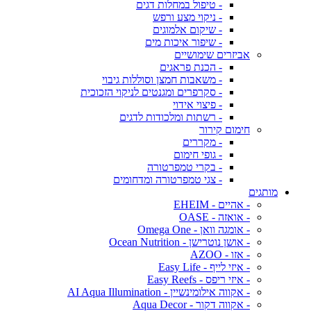
- טיפול במחלות דגים
- ניקוי מצע ורפש
- שיקום אלמוגים
- שיפור איכות מים
אביזרים שימושיים
- הכנת פראגים
- משאבות חמצן וסוללות גיבוי
- סקרפרים ומגנטים לניקוי הזכוכית
- פיצוי אידוי
- רשתות ומלכודות לדגים
חימום קירור
- מקררים
- גופי חימום
- בקרי טמפרטורה
- צגי טמפרטורה ומדחומים
מותגים
- אהיים - EHEIM
- אואזה - OASE
- אומגה וואן - Omega One
- אושן נוטרישן - Ocean Nutrition
- אזו - AZOO
- איזי לייף - Easy Life
- איזי ריפס - Easy Reefs
- אקווה אילומינשיין - AI Aqua Illumination
- אקווה דקור - Aqua Decor