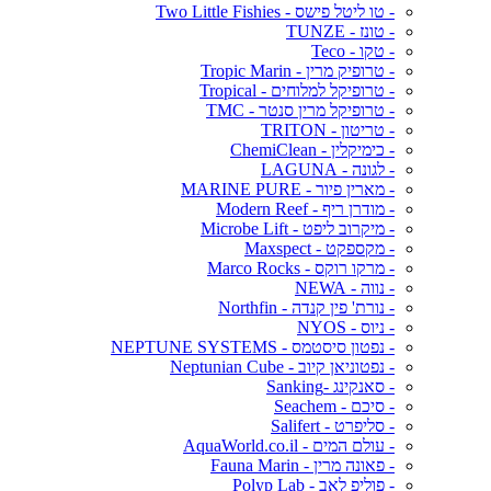
- טו ליטל פישס - Two Little Fishies
- טונז - TUNZE
- טקו - Teco
- טרופיק מרין - Tropic Marin
- טרופיקל למלוחים - Tropical
- טרופיקל מרין סנטר - TMC
- טריטון - TRITON
- כימיקלין - ChemiClean
- לגונה - LAGUNA
- מארין פיור - MARINE PURE
- מודרן ריף - Modern Reef
- מיקרוב ליפט - Microbe Lift
- מקספקט - Maxspect
- מרקו רוקס - Marco Rocks
- נווה - NEWA
- נורת' פין קנדה - Northfin
- ניוס - NYOS
- נפטון סיסטמס - NEPTUNE SYSTEMS
- נפטוניאן קיוב - Neptunian Cube
- סאנקינג -Sanking
- סיכם - Seachem
- סליפרט - Salifert
- עולם המים - AquaWorld.co.il
- פאונה מרין - Fauna Marin
- פוליפ לאב - Polyp Lab