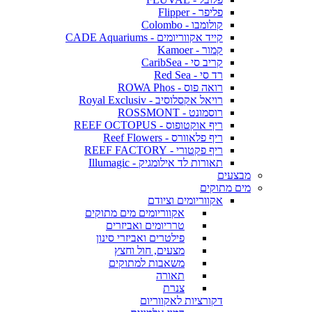
פליפר - Flipper
קולומבו - Colombo
קייד אקווריומים - CADE Aquariums
קמור - Kamoer
קריב סי - CaribSea
רד סי - Red Sea
רואה פוס - ROWA Phos
רויאל אקסלוסיב - Royal Exclusiv
רוסמונט - ROSSMONT
ריף אוקטופוס - REEF OCTOPUS
ריף פלאוורס - Reef Flowers
ריף פקטורי - REEF FACTORY
תאורות לד אילומגיק - Illumagic
מבצעים
מים מתוקים
אקווריומים וציודם
אקווריומים מים מתוקים
טרריומים ואביזרים
פילטרים ואביזרי סינון
מצעים, חול וחצץ
משאבות למתוקים
תאורה
צנרת
דקורציות לאקווריום