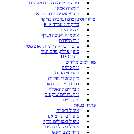
דיפ - תמיסה להסרת טפילים
חומצות אמינו
תוספי אלמנטים הכל באחד
טיהור וסינון מים וערכות בדיקה
בדיקות מעבדה ICP
מצליל מים
אוסמוזה הפוכה ושרף
מדי מליחות
ערכות בדיקה ידניות ואוטומטיות
סינון, פרלון, פחם ועוד
סנני UVC
מזון למים מלוחים
מזון לדגים
הזנת אלמוגים
מזון לחסרי חוליות
דגים בעייתים במזון
אביזרים להאכלה
מזון גרגרים שוקעים
מזון דפים
פתרון בעיות
טיפול באצות
טיפול בדינו וציאנו
טיפול בטפילים בריף
טיפול במחלות דגים
ניקוי מצע ורפש