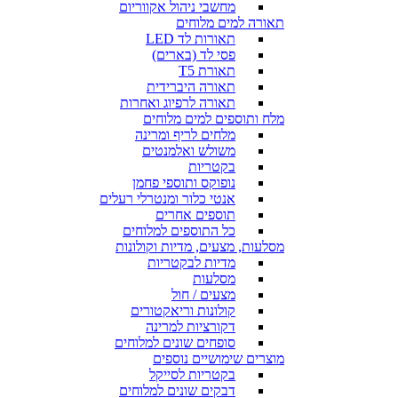
מחשבי ניהול אקווריום
תאורה למים מלוחים
תאורות לד LED
פסי לד (בארים)
תאורת T5
תאורה היברידית
תאורה לרפיוג ואחרות
מלח ותוספים למים מלוחים
מלחים לריף ומרינה
משולש ואלמנטים
בקטריות
נופוקס ותוספי פחמן
אנטי כלור ומנטרלי רעלים
תוספים אחרים
כל התוספים למלוחים
מסלעות, מצעים, מדיות וקולונות
מדיות לבקטריות
מסלעות
מצעים / חול
קולונות וריאקטורים
דקורציות למרינה
סופחים שונים למלוחים
מוצרים שימושיים נוספים
בקטריות לסייקל
דבקים שונים למלוחים