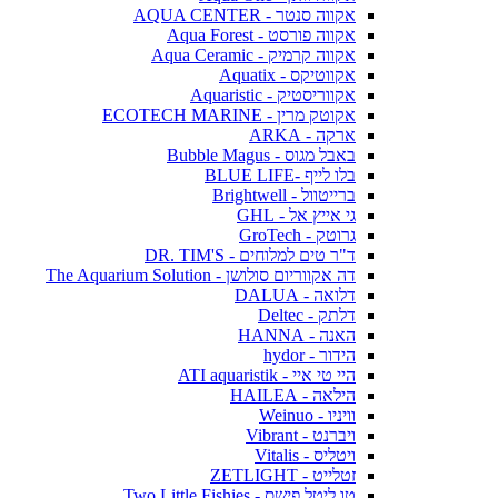
אקווה סנטר - AQUA CENTER
אקווה פורסט - Aqua Forest
אקווה קרמיק - Aqua Ceramic
אקווטיקס - Aquatix
אקווריסטיק - Aquaristic
אקוטק מרין - ECOTECH MARINE
ארקה - ARKA
באבל מגוס - Bubble Magus
בלו לייף -BLUE LIFE
ברייטוול - Brightwell
גי אייץ אל - GHL
גרוטק - GroTech
ד"ר טים למלוחים - DR. TIM'S
דה אקווריום סולושן - The Aquarium Solution
דלואה - DALUA
דלתק - Deltec
האנה - HANNA
הידור - hydor
היי טי איי - ATI aquaristik
הילאה - HAILEA
וויניו - Weinuo
ויברנט - Vibrant
ויטליס - Vitalis
זטלייט - ZETLIGHT
טו ליטל פישס - Two Little Fishies