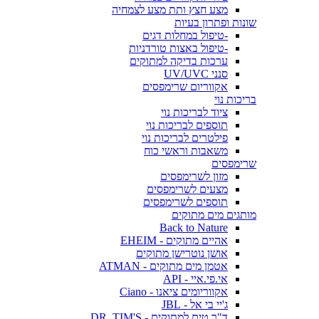
מצע חצץ ותת מצע לצמחיה
שונות ופתרון בעיות
-טיפול במחלות דגים
-טיפול באצות טורדניות
ערכות בדיקה למתוקים
סנני UV/UVC
אקווריום שרימפסים
בריכות נוי
ציוד לבריכות נוי
תוספים לבריכות נוי
פילטרים לבריכות נוי
משאבות וראשי כוח
שרימפסים
מזון לשרימפסים
מצעים לשרימפסים
תוספים לשרימפסים
מותגים מים מתוקים
Back to Nature
אהיים מתוקים - EHEIM
אושן נוטרישן מתוקים
אטמן מים מתוקים - ATMAN
אי.פי.איי - API
אקווריומים ציאנו - Ciano
ג'יי בי אל - JBL
ד"ר טים למתוקים - DR. TIM'S