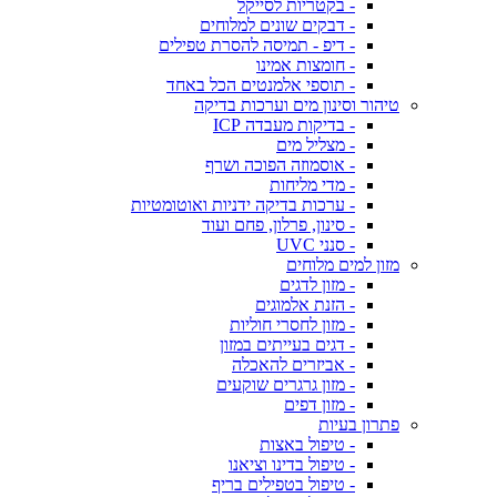
- בקטריות לסייקל
- דבקים שונים למלוחים
- דיפ - תמיסה להסרת טפילים
- חומצות אמינו
- תוספי אלמנטים הכל באחד
טיהור וסינון מים וערכות בדיקה
- בדיקות מעבדה ICP
- מצליל מים
- אוסמוזה הפוכה ושרף
- מדי מליחות
- ערכות בדיקה ידניות ואוטומטיות
- סינון, פרלון, פחם ועוד
- סנני UVC
מזון למים מלוחים
- מזון לדגים
- הזנת אלמוגים
- מזון לחסרי חוליות
- דגים בעייתים במזון
- אביזרים להאכלה
- מזון גרגרים שוקעים
- מזון דפים
פתרון בעיות
- טיפול באצות
- טיפול בדינו וציאנו
- טיפול בטפילים בריף