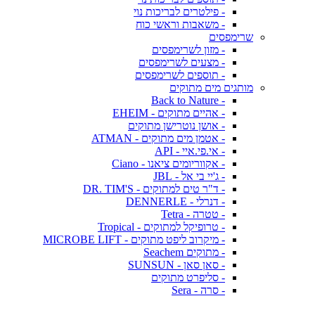
- פילטרים לבריכות נוי
- משאבות וראשי כוח
שרימפסים
- מזון לשרימפסים
- מצעים לשרימפסים
- תוספים לשרימפסים
מותגים מים מתוקים
- Back to Nature
- אהיים מתוקים - EHEIM
- אושן נוטרישן מתוקים
- אטמן מים מתוקים - ATMAN
- אי.פי.איי - API
- אקווריומים ציאנו - Ciano
- ג'יי בי אל - JBL
- ד"ר טים למתוקים - DR. TIM'S
- דנרלי - DENNERLE
- טטרה - Tetra
- טרופיקל למתוקים - Tropical
- מיקרוב ליפט מתוקים - MICROBE LIFT
- מתוקים Seachem
- סאן סאן - SUNSUN
- סליפרט מתוקים
- סרה - Sera