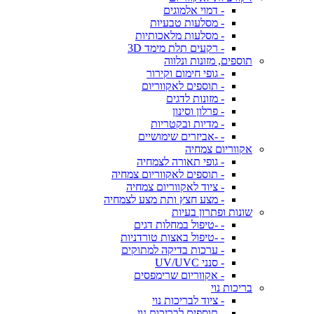
- דמוי אלמוגים
- מסלעות טבעיות
- מסלעות מלאכותיות
- רקעים תלת מימד 3D
תוספים, מזונות ונלווה
- גופי חימום וקירור
- תוספים לאקווריום
- מזונות לדגים
- פרלון וסינון
- מדיות ובקטריות
- -אביזרים שימושיים
אקווריום צמחיה
- גופי תאורה לצמחיה
- תוספים לאקווריום צמחיה
- ציוד לאקווריום צמחיה
- מצע חצץ ותת מצע לצמחיה
שונות ופתרון בעיות
- -טיפול במחלות דגים
- -טיפול באצות טורדניות
- ערכות בדיקה למתוקים
- סנני UV/UVC
- אקווריום שרימפסים
בריכות נוי
- ציוד לבריכות נוי
- תוספים לבריכות נוי