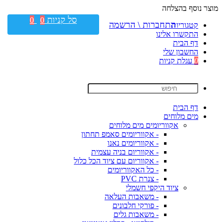
מוצר נוסף בהצלחה
סל קניות
0
0
התחברות \ הרשמה
קטגוריות
התקשרו אלינו
דף הבית
החשבון שלי
0
עגלת קניות
דף הבית
מים מלוחים
אקווריומים מים מלוחים
- אקווריומים סאמפ תחתון
- אקווריומים נאנו
- אקווריום בניה עצמית
- אקווריום עם ציוד הכל כלול
- כל האקווריומים
- צנרת PVC
ציוד היקפי חשמלי
- משאבות העלאה
- פורקי חלבונים
- משאבות גלים