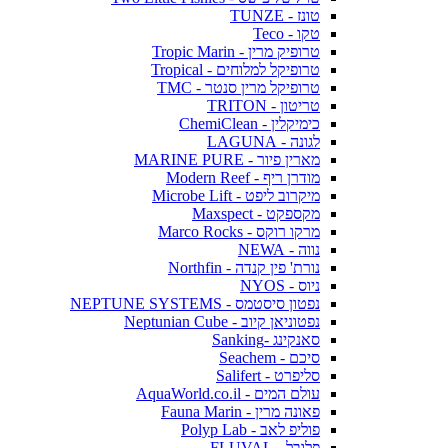
טונז - TUNZE
טקו - Teco
טרופיק מרין - Tropic Marin
טרופיקל למלוחים - Tropical
טרופיקל מרין סנטר - TMC
טריטון - TRITON
כימיקלין - ChemiClean
לגונה - LAGUNA
מארין פיור - MARINE PURE
מודרן ריף - Modern Reef
מיקרוב ליפט - Microbe Lift
מקספקט - Maxspect
מרקו רוקס - Marco Rocks
נווה - NEWA
נורת' פין קנדה - Northfin
ניוס - NYOS
נפטון סיסטמס - NEPTUNE SYSTEMS
נפטוניאן קיוב - Neptunian Cube
סאנקינג -Sanking
סיכם - Seachem
סליפרט - Salifert
עולם המים - AquaWorld.co.il
פאונה מרין - Fauna Marin
פוליפ לאב - Polyp Lab
פלובל - FLUVAL