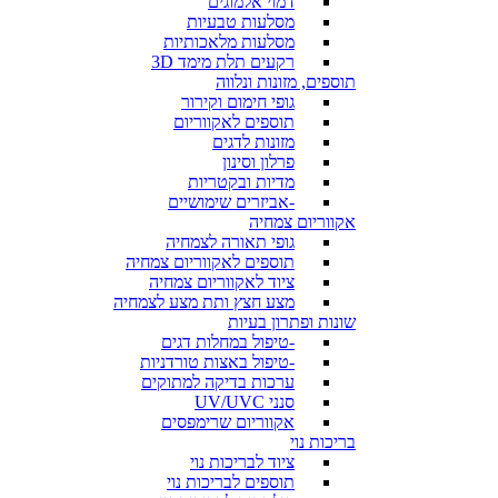
דמוי אלמוגים
מסלעות טבעיות
מסלעות מלאכותיות
רקעים תלת מימד 3D
תוספים, מזונות ונלווה
גופי חימום וקירור
תוספים לאקווריום
מזונות לדגים
פרלון וסינון
מדיות ובקטריות
-אביזרים שימושיים
אקווריום צמחיה
גופי תאורה לצמחיה
תוספים לאקווריום צמחיה
ציוד לאקווריום צמחיה
מצע חצץ ותת מצע לצמחיה
שונות ופתרון בעיות
-טיפול במחלות דגים
-טיפול באצות טורדניות
ערכות בדיקה למתוקים
סנני UV/UVC
אקווריום שרימפסים
בריכות נוי
ציוד לבריכות נוי
תוספים לבריכות נוי