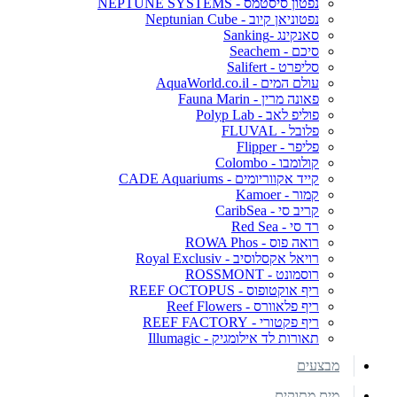
נפטון סיסטמס - NEPTUNE SYSTEMS
נפטוניאן קיוב - Neptunian Cube
סאנקינג -Sanking
סיכם - Seachem
סליפרט - Salifert
עולם המים - AquaWorld.co.il
פאונה מרין - Fauna Marin
פוליפ לאב - Polyp Lab
פלובל - FLUVAL
פליפר - Flipper
קולומבו - Colombo
קייד אקווריומים - CADE Aquariums
קמור - Kamoer
קריב סי - CaribSea
רד סי - Red Sea
רואה פוס - ROWA Phos
רויאל אקסלוסיב - Royal Exclusiv
רוסמונט - ROSSMONT
ריף אוקטופוס - REEF OCTOPUS
ריף פלאוורס - Reef Flowers
ריף פקטורי - REEF FACTORY
תאורות לד אילומגיק - Illumagic
מבצעים
מים מתוקים