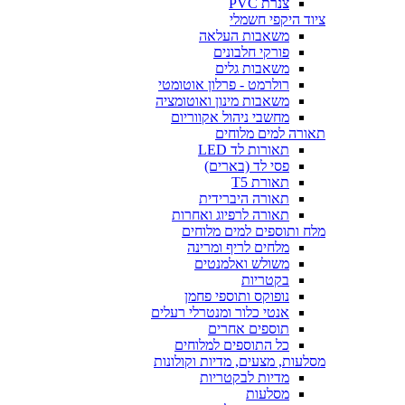
צנרת PVC
ציוד היקפי חשמלי
משאבות העלאה
פורקי חלבונים
משאבות גלים
רולרמט - פרלון אוטומטי
משאבות מינון ואוטומציה
מחשבי ניהול אקווריום
תאורה למים מלוחים
תאורות לד LED
פסי לד (בארים)
תאורת T5
תאורה היברידית
תאורה לרפיוג ואחרות
מלח ותוספים למים מלוחים
מלחים לריף ומרינה
משולש ואלמנטים
בקטריות
נופוקס ותוספי פחמן
אנטי כלור ומנטרלי רעלים
תוספים אחרים
כל התוספים למלוחים
מסלעות, מצעים, מדיות וקולונות
מדיות לבקטריות
מסלעות