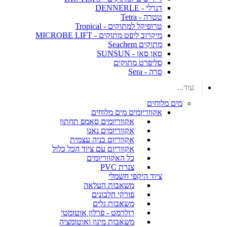
דנרלי - DENNERLE
טטרה - Tetra
טרופיקל למתוקים - Tropical
מיקרוב ליפט מתוקים - MICROBE LIFT
מתוקים Seachem
סאן סאן - SUNSUN
סליפרט מתוקים
סרה - Sera
עוד...
מים מלוחים
אקווריומים מים מלוחים
אקווריומים סאמפ תחתון
אקווריומים נאנו
אקווריום בניה עצמית
אקווריום עם ציוד הכל כלול
כל האקווריומים
צנרת PVC
ציוד היקפי חשמלי
משאבות העלאה
פורקי חלבונים
משאבות גלים
רולרמט - פרלון אוטומטי
משאבות מינון ואוטומציה