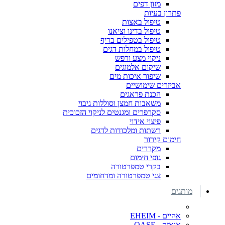
מזון דפים
פתרון בעיות
טיפול באצות
טיפול בדינו וציאנו
טיפול בטפילים בריף
טיפול במחלות דגים
ניקוי מצע ורפש
שיקום אלמוגים
שיפור איכות מים
אביזרים שימושיים
הכנת פראגים
משאבות חמצן וסוללות גיבוי
סקרפרים ומגנטים לניקוי הזכוכית
פיצוי אידוי
רשתות ומלכודות לדגים
חימום קירור
מקררים
גופי חימום
בקרי טמפרטורה
צגי טמפרטורה ומדחומים
מותגים
אהיים - EHEIM
אואזה - OASE