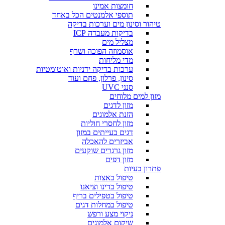
חומצות אמינו
תוספי אלמנטים הכל באחד
טיהור וסינון מים וערכות בדיקה
בדיקות מעבדה ICP
מצליל מים
אוסמוזה הפוכה ושרף
מדי מליחות
ערכות בדיקה ידניות ואוטומטיות
סינון, פרלון, פחם ועוד
סנני UVC
מזון למים מלוחים
מזון לדגים
הזנת אלמוגים
מזון לחסרי חוליות
דגים בעייתים במזון
אביזרים להאכלה
מזון גרגרים שוקעים
מזון דפים
פתרון בעיות
טיפול באצות
טיפול בדינו וציאנו
טיפול בטפילים בריף
טיפול במחלות דגים
ניקוי מצע ורפש
שיקום אלמוגים