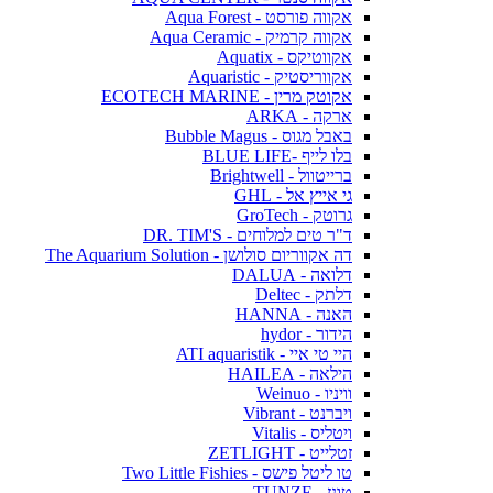
אקווה פורסט - Aqua Forest
אקווה קרמיק - Aqua Ceramic
אקווטיקס - Aquatix
אקווריסטיק - Aquaristic
אקוטק מרין - ECOTECH MARINE
ארקה - ARKA
באבל מגוס - Bubble Magus
בלו לייף -BLUE LIFE
ברייטוול - Brightwell
גי אייץ אל - GHL
גרוטק - GroTech
ד"ר טים למלוחים - DR. TIM'S
דה אקווריום סולושן - The Aquarium Solution
דלואה - DALUA
דלתק - Deltec
האנה - HANNA
הידור - hydor
היי טי איי - ATI aquaristik
הילאה - HAILEA
וויניו - Weinuo
ויברנט - Vibrant
ויטליס - Vitalis
זטלייט - ZETLIGHT
טו ליטל פישס - Two Little Fishies
טונז - TUNZE