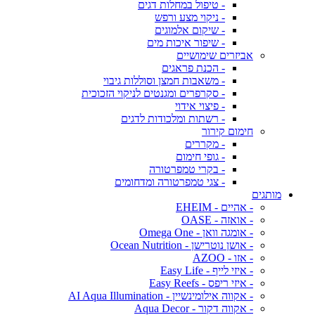
- טיפול במחלות דגים
- ניקוי מצע ורפש
- שיקום אלמוגים
- שיפור איכות מים
אביזרים שימושיים
- הכנת פראגים
- משאבות חמצן וסוללות גיבוי
- סקרפרים ומגנטים לניקוי הזכוכית
- פיצוי אידוי
- רשתות ומלכודות לדגים
חימום קירור
- מקררים
- גופי חימום
- בקרי טמפרטורה
- צגי טמפרטורה ומדחומים
מותגים
- אהיים - EHEIM
- אואזה - OASE
- אומגה וואן - Omega One
- אושן נוטרישן - Ocean Nutrition
- אזו - AZOO
- איזי לייף - Easy Life
- איזי ריפס - Easy Reefs
- אקווה אילומינשיין - AI Aqua Illumination
- אקווה דקור - Aqua Decor