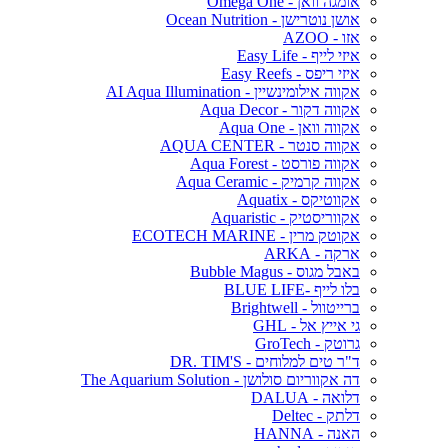
אומגה וואן - Omega One
אושן נוטרישן - Ocean Nutrition
אזו - AZOO
איזי לייף - Easy Life
איזי ריפס - Easy Reefs
אקווה אילומינשיין - AI Aqua Illumination
אקווה דקור - Aqua Decor
אקווה וואן - Aqua One
אקווה סנטר - AQUA CENTER
אקווה פורסט - Aqua Forest
אקווה קרמיק - Aqua Ceramic
אקווטיקס - Aquatix
אקווריסטיק - Aquaristic
אקוטק מרין - ECOTECH MARINE
ארקה - ARKA
באבל מגוס - Bubble Magus
בלו לייף -BLUE LIFE
ברייטוול - Brightwell
גי אייץ אל - GHL
גרוטק - GroTech
ד"ר טים למלוחים - DR. TIM'S
דה אקווריום סולושן - The Aquarium Solution
דלואה - DALUA
דלתק - Deltec
האנה - HANNA