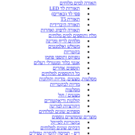
תאורה למים מלוחים
תאורות לד LED
פסי לד (בארים)
תאורת T5
תאורה היברידית
תאורה לרפיוג ואחרות
מלח ותוספים למים מלוחים
מלחים לריף ומרינה
משולש ואלמנטים
בקטריות
נופוקס ותוספי פחמן
אנטי כלור ומנטרלי רעלים
תוספים אחרים
כל התוספים למלוחים
מסלעות, מצעים, מדיות וקולונות
מדיות לבקטריות
מסלעות
מצעים / חול
קולונות וריאקטורים
דקורציות למרינה
סופחים שונים למלוחים
מוצרים שימושיים נוספים
בקטריות לסייקל
דבקים שונים למלוחים
דיפ - תמיסה להסרת טפילים