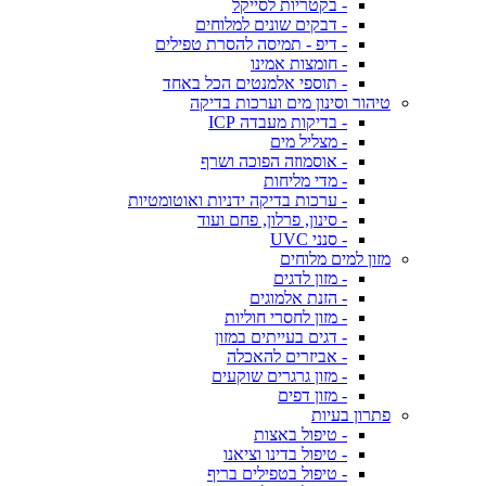
- בקטריות לסייקל
- דבקים שונים למלוחים
- דיפ - תמיסה להסרת טפילים
- חומצות אמינו
- תוספי אלמנטים הכל באחד
טיהור וסינון מים וערכות בדיקה
- בדיקות מעבדה ICP
- מצליל מים
- אוסמוזה הפוכה ושרף
- מדי מליחות
- ערכות בדיקה ידניות ואוטומטיות
- סינון, פרלון, פחם ועוד
- סנני UVC
מזון למים מלוחים
- מזון לדגים
- הזנת אלמוגים
- מזון לחסרי חוליות
- דגים בעייתים במזון
- אביזרים להאכלה
- מזון גרגרים שוקעים
- מזון דפים
פתרון בעיות
- טיפול באצות
- טיפול בדינו וציאנו
- טיפול בטפילים בריף