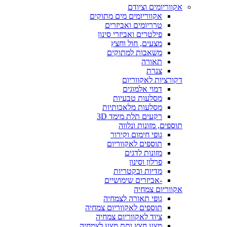
אקווריומים וציודם
אקווריומים מים מתוקים
טרריומים ואביזרים
פילטרים ואביזרי סינון
מצעים, חול וחצץ
משאבות למתוקים
תאורה
צנרת
דקורציות לאקווריום
דמוי אלמוגים
מסלעות טבעיות
מסלעות מלאכותיות
רקעים תלת מימד 3D
תוספים, מזונות ונלווה
גופי חימום וקירור
תוספים לאקווריום
מזונות לדגים
פרלון וסינון
מדיות ובקטריות
-אביזרים שימושיים
אקווריום צמחיה
גופי תאורה לצמחיה
תוספים לאקווריום צמחיה
ציוד לאקווריום צמחיה
מצע חצץ ותת מצע לצמחיה