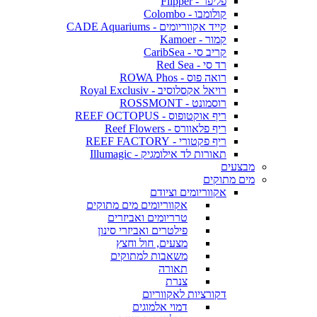
פליפר - Flipper
קולומבו - Colombo
קייד אקווריומים - CADE Aquariums
קמור - Kamoer
קריב סי - CaribSea
רד סי - Red Sea
רואה פוס - ROWA Phos
רויאל אקסלוסיב - Royal Exclusiv
רוסמונט - ROSSMONT
ריף אוקטופוס - REEF OCTOPUS
ריף פלאוורס - Reef Flowers
ריף פקטורי - REEF FACTORY
תאורות לד אילומגיק - Illumagic
מבצעים
מים מתוקים
אקווריומים וציודם
אקווריומים מים מתוקים
טרריומים ואביזרים
פילטרים ואביזרי סינון
מצעים, חול וחצץ
משאבות למתוקים
תאורה
צנרת
דקורציות לאקווריום
דמוי אלמוגים