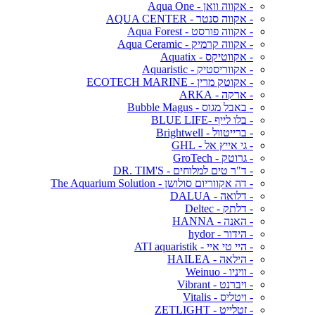
- אקווה וואן - Aqua One
- אקווה סנטר - AQUA CENTER
- אקווה פורסט - Aqua Forest
- אקווה קרמיק - Aqua Ceramic
- אקווטיקס - Aquatix
- אקווריסטיק - Aquaristic
- אקוטק מרין - ECOTECH MARINE
- ארקה - ARKA
- באבל מגוס - Bubble Magus
- בלו לייף -BLUE LIFE
- ברייטוול - Brightwell
- גי אייץ אל - GHL
- גרוטק - GroTech
- ד"ר טים למלוחים - DR. TIM'S
- דה אקווריום סולושן - The Aquarium Solution
- דלואה - DALUA
- דלתק - Deltec
- האנה - HANNA
- הידור - hydor
- היי טי איי - ATI aquaristik
- הילאה - HAILEA
- וויניו - Weinuo
- ויברנט - Vibrant
- ויטליס - Vitalis
- זטלייט - ZETLIGHT