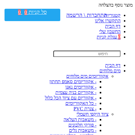
מוצר נוסף בהצלחה
סל קניות
0
0
התחברות \ הרשמה
קטגוריות
התקשרו אלינו
דף הבית
החשבון שלי
0
עגלת קניות
דף הבית
מים מלוחים
אקווריומים מים מלוחים
- אקווריומים סאמפ תחתון
- אקווריומים נאנו
- אקווריום בניה עצמית
- אקווריום עם ציוד הכל כלול
- כל האקווריומים
- צנרת PVC
ציוד היקפי חשמלי
- משאבות העלאה
- פורקי חלבונים
- משאבות גלים