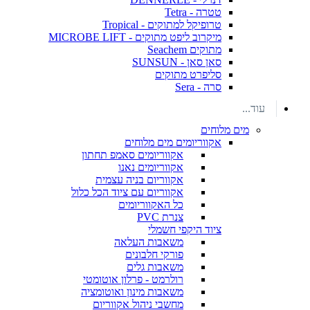
טטרה - Tetra
טרופיקל למתוקים - Tropical
מיקרוב ליפט מתוקים - MICROBE LIFT
מתוקים Seachem
סאן סאן - SUNSUN
סליפרט מתוקים
סרה - Sera
עוד...
מים מלוחים
אקווריומים מים מלוחים
אקווריומים סאמפ תחתון
אקווריומים נאנו
אקווריום בניה עצמית
אקווריום עם ציוד הכל כלול
כל האקווריומים
צנרת PVC
ציוד היקפי חשמלי
משאבות העלאה
פורקי חלבונים
משאבות גלים
רולרמט - פרלון אוטומטי
משאבות מינון ואוטומציה
מחשבי ניהול אקווריום