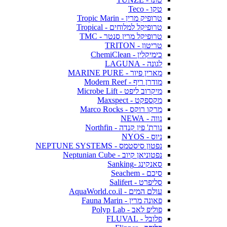
טקו - Teco
טרופיק מרין - Tropic Marin
טרופיקל למלוחים - Tropical
טרופיקל מרין סנטר - TMC
טריטון - TRITON
כימיקלין - ChemiClean
לגונה - LAGUNA
מארין פיור - MARINE PURE
מודרן ריף - Modern Reef
מיקרוב ליפט - Microbe Lift
מקספקט - Maxspect
מרקו רוקס - Marco Rocks
נווה - NEWA
נורת' פין קנדה - Northfin
ניוס - NYOS
נפטון סיסטמס - NEPTUNE SYSTEMS
נפטוניאן קיוב - Neptunian Cube
סאנקינג -Sanking
סיכם - Seachem
סליפרט - Salifert
עולם המים - AquaWorld.co.il
פאונה מרין - Fauna Marin
פוליפ לאב - Polyp Lab
פלובל - FLUVAL