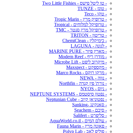
- טו ליטל פישס - Two Little Fishies
- טונז - TUNZE
- טקו - Teco
- טרופיק מרין - Tropic Marin
- טרופיקל למלוחים - Tropical
- טרופיקל מרין סנטר - TMC
- טריטון - TRITON
- כימיקלין - ChemiClean
- לגונה - LAGUNA
- מארין פיור - MARINE PURE
- מודרן ריף - Modern Reef
- מיקרוב ליפט - Microbe Lift
- מקספקט - Maxspect
- מרקו רוקס - Marco Rocks
- נווה - NEWA
- נורת' פין קנדה - Northfin
- ניוס - NYOS
- נפטון סיסטמס - NEPTUNE SYSTEMS
- נפטוניאן קיוב - Neptunian Cube
- סאנקינג -Sanking
- סיכם - Seachem
- סליפרט - Salifert
- עולם המים - AquaWorld.co.il
- פאונה מרין - Fauna Marin
- פוליפ לאב - Polyp Lab