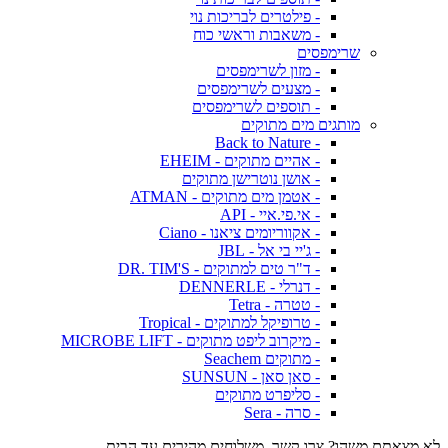
- פילטרים לבריכות נוי
- משאבות וראשי כוח
שרימפסים
- מזון לשרימפסים
- מצעים לשרימפסים
- תוספים לשרימפסים
מותגים מים מתוקים
- Back to Nature
- אהיים מתוקים - EHEIM
- אושן נוטרישן מתוקים
- אטמן מים מתוקים - ATMAN
- אי.פי.איי - API
- אקווריומים ציאנו - Ciano
- ג'יי בי אל - JBL
- ד"ר טים למתוקים - DR. TIM'S
- דנרלי - DENNERLE
- טטרה - Tetra
- טרופיקל למתוקים - Tropical
- מיקרוב ליפט מתוקים - MICROBE LIFT
- מתוקים Seachem
- סאן סאן - SUNSUN
- סליפרט מתוקים
- סרה - Sera
לא מצאתם משהו? צרו קשר. משלוחים מהירים עד הבית