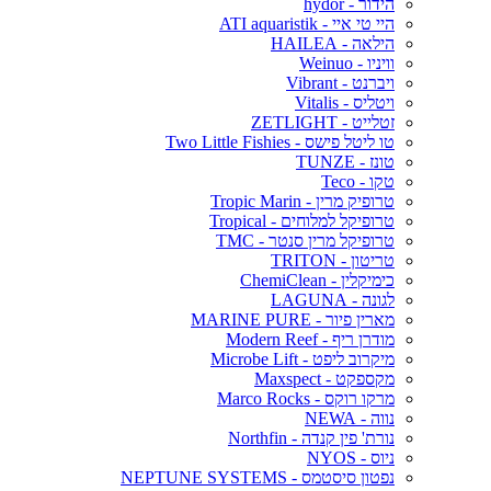
הידור - hydor
היי טי איי - ATI aquaristik
הילאה - HAILEA
וויניו - Weinuo
ויברנט - Vibrant
ויטליס - Vitalis
זטלייט - ZETLIGHT
טו ליטל פישס - Two Little Fishies
טונז - TUNZE
טקו - Teco
טרופיק מרין - Tropic Marin
טרופיקל למלוחים - Tropical
טרופיקל מרין סנטר - TMC
טריטון - TRITON
כימיקלין - ChemiClean
לגונה - LAGUNA
מארין פיור - MARINE PURE
מודרן ריף - Modern Reef
מיקרוב ליפט - Microbe Lift
מקספקט - Maxspect
מרקו רוקס - Marco Rocks
נווה - NEWA
נורת' פין קנדה - Northfin
ניוס - NYOS
נפטון סיסטמס - NEPTUNE SYSTEMS