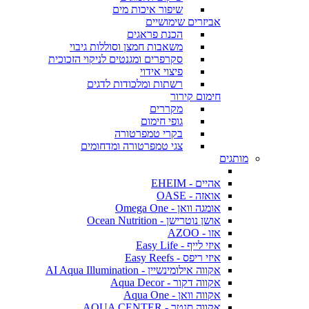
שיפור איכות מים
אביזרים שימושיים
הכנת פראגים
משאבות חמצן וסוללות גיבוי
סקרפרים ומגנטים לניקוי הזכוכית
פיצוי אידוי
רשתות ומלכודות לדגים
חימום קירור
מקררים
גופי חימום
בקרי טמפרטורה
צגי טמפרטורה ומדחומים
מותגים
אהיים - EHEIM
אואזה - OASE
אומגה וואן - Omega One
אושן נוטרישן - Ocean Nutrition
אזו - AZOO
איזי לייף - Easy Life
איזי ריפס - Easy Reefs
אקווה אילומינשיין - AI Aqua Illumination
אקווה דקור - Aqua Decor
אקווה וואן - Aqua One
אקווה סנטר - AQUA CENTER