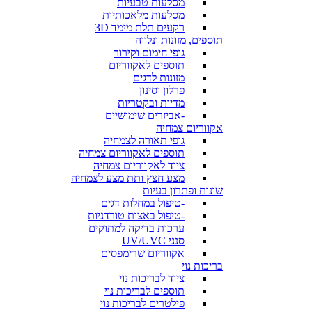
מסלעות טבעיות
מסלעות מלאכותיות
רקעים תלת מימד 3D
תוספים, מזונות ונלווה
גופי חימום וקירור
תוספים לאקווריום
מזונות לדגים
פרלון וסינון
מדיות ובקטריות
-אביזרים שימושיים
אקווריום צמחיה
גופי תאורה לצמחיה
תוספים לאקווריום צמחיה
ציוד לאקווריום צמחיה
מצע חצץ ותת מצע לצמחיה
שונות ופתרון בעיות
-טיפול במחלות דגים
-טיפול באצות טורדניות
ערכות בדיקה למתוקים
סנני UV/UVC
אקווריום שרימפסים
בריכות נוי
ציוד לבריכות נוי
תוספים לבריכות נוי
פילטרים לבריכות נוי