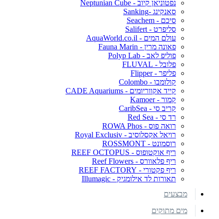
נפטוניאן קיוב - Neptunian Cube
סאנקינג -Sanking
סיכם - Seachem
סליפרט - Salifert
עולם המים - AquaWorld.co.il
פאונה מרין - Fauna Marin
פוליפ לאב - Polyp Lab
פלובל - FLUVAL
פליפר - Flipper
קולומבו - Colombo
קייד אקווריומים - CADE Aquariums
קמור - Kamoer
קריב סי - CaribSea
רד סי - Red Sea
רואה פוס - ROWA Phos
רויאל אקסלוסיב - Royal Exclusiv
רוסמונט - ROSSMONT
ריף אוקטופוס - REEF OCTOPUS
ריף פלאוורס - Reef Flowers
ריף פקטורי - REEF FACTORY
תאורות לד אילומגיק - Illumagic
מבצעים
מים מתוקים