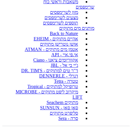
משאבות וראשי כוח
שרימפסים
מזון לשרימפסים
מצעים לשרימפסים
תוספים לשרימפסים
מותגים מים מתוקים
Back to Nature
אהיים מתוקים - EHEIM
אושן נוטרישן מתוקים
אטמן מים מתוקים - ATMAN
אי.פי.איי - API
אקווריומים ציאנו - Ciano
ג'יי בי אל - JBL
ד"ר טים למתוקים - DR. TIM'S
דנרלי - DENNERLE
טטרה - Tetra
טרופיקל למתוקים - Tropical
מיקרוב ליפט מתוקים - MICROBE
LIFT
מתוקים Seachem
סאן סאן - SUNSUN
סליפרט מתוקים
סרה - Sera