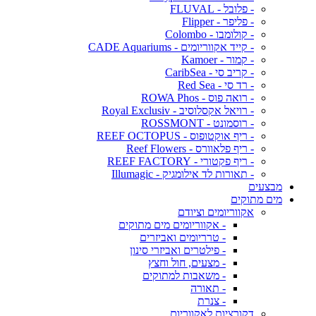
- פלובל - FLUVAL
- פליפר - Flipper
- קולומבו - Colombo
- קייד אקווריומים - CADE Aquariums
- קמור - Kamoer
- קריב סי - CaribSea
- רד סי - Red Sea
- רואה פוס - ROWA Phos
- רויאל אקסלוסיב - Royal Exclusiv
- רוסמונט - ROSSMONT
- ריף אוקטופוס - REEF OCTOPUS
- ריף פלאוורס - Reef Flowers
- ריף פקטורי - REEF FACTORY
- תאורות לד אילומגיק - Illumagic
מבצעים
מים מתוקים
אקווריומים וציודם
- אקווריומים מים מתוקים
- טרריומים ואביזרים
- פילטרים ואביזרי סינון
- מצעים, חול וחצץ
- משאבות למתוקים
- תאורה
- צנרת
דקורציות לאקווריום