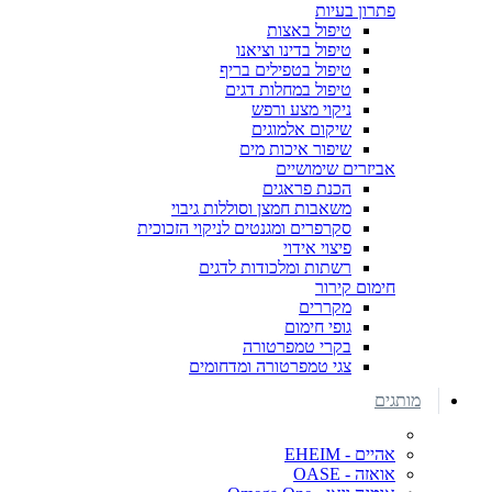
פתרון בעיות
טיפול באצות
טיפול בדינו וציאנו
טיפול בטפילים בריף
טיפול במחלות דגים
ניקוי מצע ורפש
שיקום אלמוגים
שיפור איכות מים
אביזרים שימושיים
הכנת פראגים
משאבות חמצן וסוללות גיבוי
סקרפרים ומגנטים לניקוי הזכוכית
פיצוי אידוי
רשתות ומלכודות לדגים
חימום קירור
מקררים
גופי חימום
בקרי טמפרטורה
צגי טמפרטורה ומדחומים
מותגים
אהיים - EHEIM
אואזה - OASE