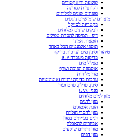
קולונות וריאקטורים
דקורציות למרינה
סופחים שונים למלוחים
מוצרים שימושיים נוספים
בקטריות לסייקל
דבקים שונים למלוחים
דיפ - תמיסה להסרת טפילים
חומצות אמינו
תוספי אלמנטים הכל באחד
טיהור וסינון מים וערכות בדיקה
בדיקות מעבדה ICP
מצליל מים
אוסמוזה הפוכה ושרף
מדי מליחות
ערכות בדיקה ידניות ואוטומטיות
סינון, פרלון, פחם ועוד
סנני UVC
מזון למים מלוחים
מזון לדגים
הזנת אלמוגים
מזון לחסרי חוליות
דגים בעייתים במזון
אביזרים להאכלה
מזון גרגרים שוקעים
מזון דפים