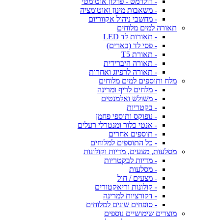
- רולרמט - פרלון אוטומטי
- משאבות מינון ואוטומציה
- מחשבי ניהול אקווריום
תאורה למים מלוחים
- תאורות לד LED
- פסי לד (בארים)
- תאורת T5
- תאורה היברידית
- תאורה לרפיוג ואחרות
מלח ותוספים למים מלוחים
- מלחים לריף ומרינה
- משולש ואלמנטים
- בקטריות
- נופוקס ותוספי פחמן
- אנטי כלור ומנטרלי רעלים
- תוספים אחרים
- כל התוספים למלוחים
מסלעות, מצעים, מדיות וקולונות
- מדיות לבקטריות
- מסלעות
- מצעים / חול
- קולונות וריאקטורים
- דקורציות למרינה
- סופחים שונים למלוחים
מוצרים שימושיים נוספים