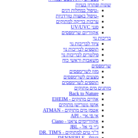
שונות ופתרון בעיות
-טיפול במחלות דגים
-טיפול באצות טורדניות
ערכות בדיקה למתוקים
סנני UV/UVC
אקווריום שרימפסים
בריכות נוי
ציוד לבריכות נוי
תוספים לבריכות נוי
פילטרים לבריכות נוי
משאבות וראשי כוח
שרימפסים
מזון לשרימפסים
מצעים לשרימפסים
תוספים לשרימפסים
מותגים מים מתוקים
Back to Nature
אהיים מתוקים - EHEIM
אושן נוטרישן מתוקים
אטמן מים מתוקים - ATMAN
אי.פי.איי - API
אקווריומים ציאנו - Ciano
ג'יי בי אל - JBL
ד"ר טים למתוקים - DR. TIM'S
דנרלי - DENNERLE