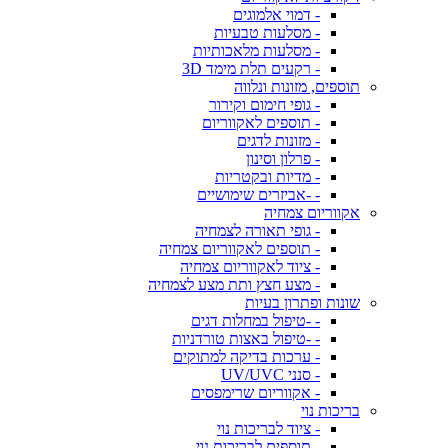
- דמוי אלמוגים
- מסלעות טבעיות
- מסלעות מלאכותיות
- רקעים תלת מימד 3D
תוספים, מזונות ונלווה
- גופי חימום וקירור
- תוספים לאקווריום
- מזונות לדגים
- פרלון וסינון
- מדיות ובקטריות
- -אביזרים שימושיים
אקווריום צמחיה
- גופי תאורה לצמחיה
- תוספים לאקווריום צמחיה
- ציוד לאקווריום צמחיה
- מצע חצץ ותת מצע לצמחיה
שונות ופתרון בעיות
- -טיפול במחלות דגים
- -טיפול באצות טורדניות
- ערכות בדיקה למתוקים
- סנני UV/UVC
- אקווריום שרימפסים
בריכות נוי
- ציוד לבריכות נוי
- תוספים לבריכות נוי