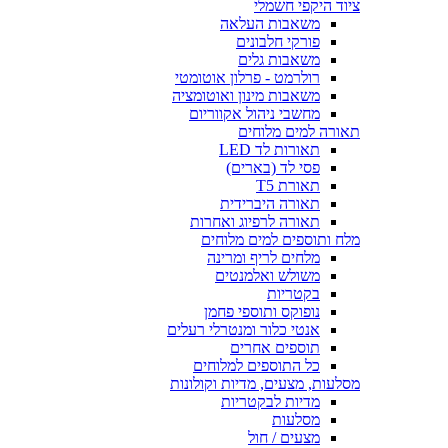
ציוד היקפי חשמלי
משאבות העלאה
פורקי חלבונים
משאבות גלים
רולרמט - פרלון אוטומטי
משאבות מינון ואוטומציה
מחשבי ניהול אקווריום
תאורה למים מלוחים
תאורות לד LED
פסי לד (בארים)
תאורת T5
תאורה היברידית
תאורה לרפיוג ואחרות
מלח ותוספים למים מלוחים
מלחים לריף ומרינה
משולש ואלמנטים
בקטריות
נופוקס ותוספי פחמן
אנטי כלור ומנטרלי רעלים
תוספים אחרים
כל התוספים למלוחים
מסלעות, מצעים, מדיות וקולונות
מדיות לבקטריות
מסלעות
מצעים / חול