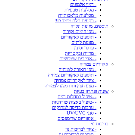
- דמוי אלמוגים
- מסלעות טבעיות
- מסלעות מלאכותיות
- רקעים תלת מימד 3D
תוספים, מזונות ונלווה
- גופי חימום וקירור
- תוספים לאקווריום
- מזונות לדגים
- פרלון וסינון
- מדיות ובקטריות
- -אביזרים שימושיים
אקווריום צמחיה
- גופי תאורה לצמחיה
- תוספים לאקווריום צמחיה
- ציוד לאקווריום צמחיה
- מצע חצץ ותת מצע לצמחיה
שונות ופתרון בעיות
- -טיפול במחלות דגים
- -טיפול באצות טורדניות
- ערכות בדיקה למתוקים
- סנני UV/UVC
- אקווריום שרימפסים
בריכות נוי
- ציוד לבריכות נוי
- תוספים לבריכות נוי