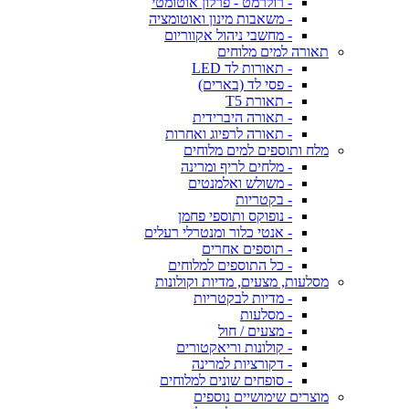
- רולרמט - פרלון אוטומטי
- משאבות מינון ואוטומציה
- מחשבי ניהול אקווריום
תאורה למים מלוחים
- תאורות לד LED
- פסי לד (בארים)
- תאורת T5
- תאורה היברידית
- תאורה לרפיוג ואחרות
מלח ותוספים למים מלוחים
- מלחים לריף ומרינה
- משולש ואלמנטים
- בקטריות
- נופוקס ותוספי פחמן
- אנטי כלור ומנטרלי רעלים
- תוספים אחרים
- כל התוספים למלוחים
מסלעות, מצעים, מדיות וקולונות
- מדיות לבקטריות
- מסלעות
- מצעים / חול
- קולונות וריאקטורים
- דקורציות למרינה
- סופחים שונים למלוחים
מוצרים שימושיים נוספים