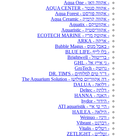
- אקווה וואן - Aqua One
- אקווה סנטר - AQUA CENTER
- אקווה פורסט - Aqua Forest
- אקווה קרמיק - Aqua Ceramic
- אקווטיקס - Aquatix
- אקווריסטיק - Aquaristic
- אקוטק מרין - ECOTECH MARINE
- ארקה - ARKA
- באבל מגוס - Bubble Magus
- בלו לייף -BLUE LIFE
- ברייטוול - Brightwell
- גי אייץ אל - GHL
- גרוטק - GroTech
- ד"ר טים למלוחים - DR. TIM'S
- דה אקווריום סולושן - The Aquarium Solution
- דלואה - DALUA
- דלתק - Deltec
- האנה - HANNA
- הידור - hydor
- היי טי איי - ATI aquaristik
- הילאה - HAILEA
- וויניו - Weinuo
- ויברנט - Vibrant
- ויטליס - Vitalis
- זטלייט - ZETLIGHT