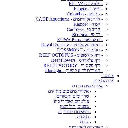
- פלובל - FLUVAL
- פליפר - Flipper
- קולומבו - Colombo
- קייד אקווריומים - CADE Aquariums
- קמור - Kamoer
- קריב סי - CaribSea
- רד סי - Red Sea
- רואה פוס - ROWA Phos
- רויאל אקסלוסיב - Royal Exclusiv
- רוסמונט - ROSSMONT
- ריף אוקטופוס - REEF OCTOPUS
- ריף פלאוורס - Reef Flowers
- ריף פקטורי - REEF FACTORY
- תאורות לד אילומגיק - Illumagic
מבצעים
מים מתוקים
אקווריומים וציודם
- אקווריומים מים מתוקים
- טרריומים ואביזרים
- פילטרים ואביזרי סינון
- מצעים, חול וחצץ
- משאבות למתוקים
- תאורה
- צנרת
דקורציות לאקווריום