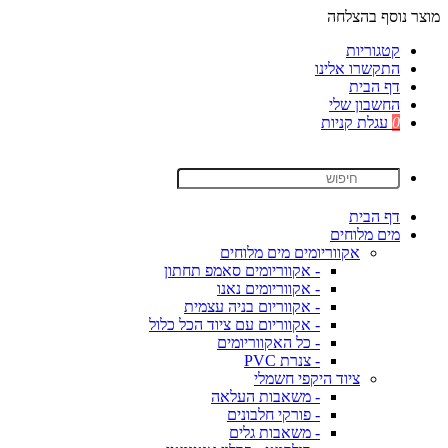
מוצר נוסף בהצלחה
קטגוריות
התקשרו אלינו
דף הבית
החשבון שלי
0
עגלת קניות
דף הבית
מים מלוחים
אקווריומים מים מלוחים
- אקווריומים סאמפ תחתון
- אקווריומים נאנו
- אקווריום בניה עצמית
- אקווריום עם ציוד הכל כלול
- כל האקווריומים
- צנרת PVC
ציוד היקפי חשמלי
- משאבות העלאה
- פורקי חלבונים
- משאבות גלים