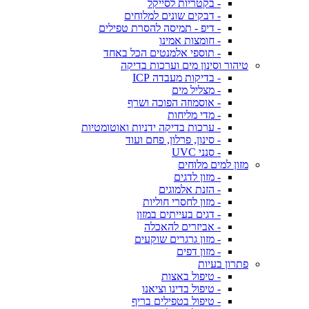
- בקטריות לסייקל
- דבקים שונים למלוחים
- דיפ - תמיסה להסרת טפילים
- חומצות אמינו
- תוספי אלמנטים הכל באחד
טיהור וסינון מים וערכות בדיקה
- בדיקות מעבדה ICP
- מצליל מים
- אוסמוזה הפוכה ושרף
- מדי מליחות
- ערכות בדיקה ידניות ואוטומטיות
- סינון, פרלון, פחם ועוד
- סנני UVC
מזון למים מלוחים
- מזון לדגים
- הזנת אלמוגים
- מזון לחסרי חוליות
- דגים בעייתים במזון
- אביזרים להאכלה
- מזון גרגרים שוקעים
- מזון דפים
פתרון בעיות
- טיפול באצות
- טיפול בדינו וציאנו
- טיפול בטפילים בריף