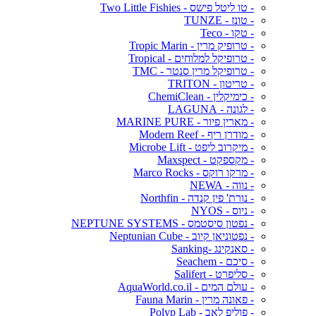
- טו ליטל פישס - Two Little Fishies
- טונז - TUNZE
- טקו - Teco
- טרופיק מרין - Tropic Marin
- טרופיקל למלוחים - Tropical
- טרופיקל מרין סנטר - TMC
- טריטון - TRITON
- כימיקלין - ChemiClean
- לגונה - LAGUNA
- מארין פיור - MARINE PURE
- מודרן ריף - Modern Reef
- מיקרוב ליפט - Microbe Lift
- מקספקט - Maxspect
- מרקו רוקס - Marco Rocks
- נווה - NEWA
- נורת' פין קנדה - Northfin
- ניוס - NYOS
- נפטון סיסטמס - NEPTUNE SYSTEMS
- נפטוניאן קיוב - Neptunian Cube
- סאנקינג -Sanking
- סיכם - Seachem
- סליפרט - Salifert
- עולם המים - AquaWorld.co.il
- פאונה מרין - Fauna Marin
- פוליפ לאב - Polyp Lab