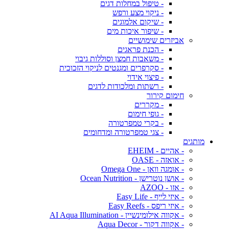
- טיפול במחלות דגים
- ניקוי מצע ורפש
- שיקום אלמוגים
- שיפור איכות מים
אביזרים שימושיים
- הכנת פראגים
- משאבות חמצן וסוללות גיבוי
- סקרפרים ומגנטים לניקוי הזכוכית
- פיצוי אידוי
- רשתות ומלכודות לדגים
חימום קירור
- מקררים
- גופי חימום
- בקרי טמפרטורה
- צגי טמפרטורה ומדחומים
מותגים
- אהיים - EHEIM
- אואזה - OASE
- אומגה וואן - Omega One
- אושן נוטרישן - Ocean Nutrition
- אזו - AZOO
- איזי לייף - Easy Life
- איזי ריפס - Easy Reefs
- אקווה אילומינשיין - AI Aqua Illumination
- אקווה דקור - Aqua Decor