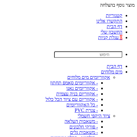
מוצר נוסף בהצלחה
קטגוריות
התקשרו אלינו
דף הבית
החשבון שלי
0
עגלת קניות
דף הבית
מים מלוחים
אקווריומים מים מלוחים
- אקווריומים סאמפ תחתון
- אקווריומים נאנו
- אקווריום בניה עצמית
- אקווריום עם ציוד הכל כלול
- כל האקווריומים
- צנרת PVC
ציוד היקפי חשמלי
- משאבות העלאה
- פורקי חלבונים
- משאבות גלים