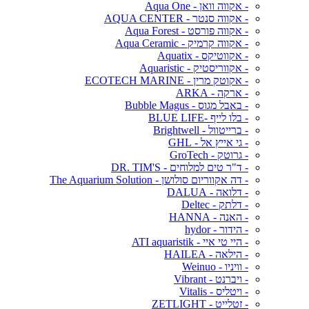
- אקווה וואן - Aqua One
- אקווה סנטר - AQUA CENTER
- אקווה פורסט - Aqua Forest
- אקווה קרמיק - Aqua Ceramic
- אקווטיקס - Aquatix
- אקווריסטיק - Aquaristic
- אקוטק מרין - ECOTECH MARINE
- ארקה - ARKA
- באבל מגוס - Bubble Magus
- בלו לייף -BLUE LIFE
- ברייטוול - Brightwell
- גי אייץ אל - GHL
- גרוטק - GroTech
- ד"ר טים למלוחים - DR. TIM'S
- דה אקווריום סולושן - The Aquarium Solution
- דלואה - DALUA
- דלתק - Deltec
- האנה - HANNA
- הידור - hydor
- היי טי איי - ATI aquaristik
- הילאה - HAILEA
- וויניו - Weinuo
- ויברנט - Vibrant
- ויטליס - Vitalis
- זטלייט - ZETLIGHT