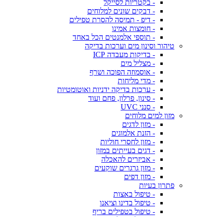
- בקטריות לסייקל
- דבקים שונים למלוחים
- דיפ - תמיסה להסרת טפילים
- חומצות אמינו
- תוספי אלמנטים הכל באחד
טיהור וסינון מים וערכות בדיקה
- בדיקות מעבדה ICP
- מצליל מים
- אוסמוזה הפוכה ושרף
- מדי מליחות
- ערכות בדיקה ידניות ואוטומטיות
- סינון, פרלון, פחם ועוד
- סנני UVC
מזון למים מלוחים
- מזון לדגים
- הזנת אלמוגים
- מזון לחסרי חוליות
- דגים בעייתים במזון
- אביזרים להאכלה
- מזון גרגרים שוקעים
- מזון דפים
פתרון בעיות
- טיפול באצות
- טיפול בדינו וציאנו
- טיפול בטפילים בריף