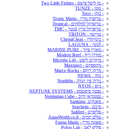
- טו ליטל פישס - Two Little Fishies
- טונז - TUNZE
- טקו - Teco
- טרופיק מרין - Tropic Marin
- טרופיקל למלוחים - Tropical
- טרופיקל מרין סנטר - TMC
- טריטון - TRITON
- כימיקלין - ChemiClean
- לגונה - LAGUNA
- מארין פיור - MARINE PURE
- מודרן ריף - Modern Reef
- מיקרוב ליפט - Microbe Lift
- מקספקט - Maxspect
- מרקו רוקס - Marco Rocks
- נווה - NEWA
- נורת' פין קנדה - Northfin
- ניוס - NYOS
- נפטון סיסטמס - NEPTUNE SYSTEMS
- נפטוניאן קיוב - Neptunian Cube
- סאנקינג -Sanking
- סיכם - Seachem
- סליפרט - Salifert
- עולם המים - AquaWorld.co.il
- פאונה מרין - Fauna Marin
- פוליפ לאב - Polyp Lab