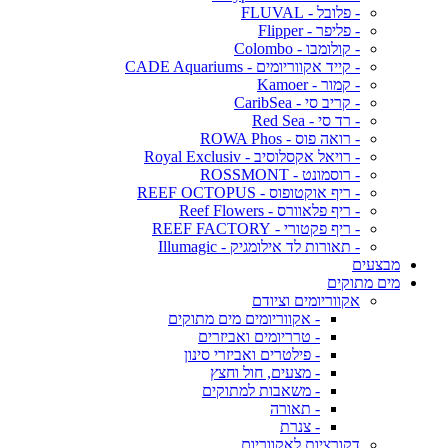
- פלובל - FLUVAL
- פליפר - Flipper
- קולומבו - Colombo
- קייד אקווריומים - CADE Aquariums
- קמור - Kamoer
- קריב סי - CaribSea
- רד סי - Red Sea
- רואה פוס - ROWA Phos
- רויאל אקסלוסיב - Royal Exclusiv
- רוסמונט - ROSSMONT
- ריף אוקטופוס - REEF OCTOPUS
- ריף פלאוורס - Reef Flowers
- ריף פקטורי - REEF FACTORY
- תאורות לד אילומגיק - Illumagic
מבצעים
מים מתוקים
אקווריומים וציודם
- אקווריומים מים מתוקים
- טרריומים ואביזרים
- פילטרים ואביזרי סינון
- מצעים, חול וחצץ
- משאבות למתוקים
- תאורה
- צנרת
דקורציות לאקווריום