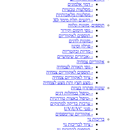
- דמוי אלמוגים
- מסלעות טבעיות
- מסלעות מלאכותיות
- רקעים תלת מימד 3D
תוספים, מזונות ונלווה
- גופי חימום וקירור
- תוספים לאקווריום
- מזונות לדגים
- פרלון וסינון
- מדיות ובקטריות
- -אביזרים שימושיים
אקווריום צמחיה
- גופי תאורה לצמחיה
- תוספים לאקווריום צמחיה
- ציוד לאקווריום צמחיה
- מצע חצץ ותת מצע לצמחיה
שונות ופתרון בעיות
- -טיפול במחלות דגים
- -טיפול באצות טורדניות
- ערכות בדיקה למתוקים
- סנני UV/UVC
- אקווריום שרימפסים
בריכות נוי
- ציוד לבריכות נוי
- תוספים לבריכות נוי