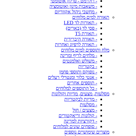
- רולרמט - פרלון אוטומטי
- משאבות מינון ואוטומציה
- מחשבי ניהול אקווריום
תאורה למים מלוחים
- תאורות לד LED
- פסי לד (בארים)
- תאורת T5
- תאורה היברידית
- תאורה לרפיוג ואחרות
מלח ותוספים למים מלוחים
- מלחים לריף ומרינה
- משולש ואלמנטים
- בקטריות
- נופוקס ותוספי פחמן
- אנטי כלור ומנטרלי רעלים
- תוספים אחרים
- כל התוספים למלוחים
מסלעות, מצעים, מדיות וקולונות
- מדיות לבקטריות
- מסלעות
- מצעים / חול
- קולונות וריאקטורים
- דקורציות למרינה
- סופחים שונים למלוחים
מוצרים שימושיים נוספים