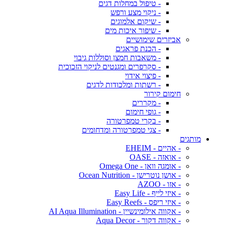
- טיפול במחלות דגים
- ניקוי מצע ורפש
- שיקום אלמוגים
- שיפור איכות מים
אביזרים שימושיים
- הכנת פראגים
- משאבות חמצן וסוללות גיבוי
- סקרפרים ומגנטים לניקוי הזכוכית
- פיצוי אידוי
- רשתות ומלכודות לדגים
חימום קירור
- מקררים
- גופי חימום
- בקרי טמפרטורה
- צגי טמפרטורה ומדחומים
מותגים
- אהיים - EHEIM
- אואזה - OASE
- אומגה וואן - Omega One
- אושן נוטרישן - Ocean Nutrition
- אזו - AZOO
- איזי לייף - Easy Life
- איזי ריפס - Easy Reefs
- אקווה אילומינשיין - AI Aqua Illumination
- אקווה דקור - Aqua Decor