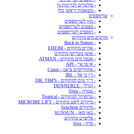
- פילטרים לבריכות נוי
- משאבות וראשי כוח
שרימפסים
- מזון לשרימפסים
- מצעים לשרימפסים
- תוספים לשרימפסים
מותגים מים מתוקים
- Back to Nature
- אהיים מתוקים - EHEIM
- אושן נוטרישן מתוקים
- אטמן מים מתוקים - ATMAN
- אי.פי.איי - API
- אקווריומים ציאנו - Ciano
- ג'יי בי אל - JBL
- ד"ר טים למתוקים - DR. TIM'S
- דנרלי - DENNERLE
- טטרה - Tetra
- טרופיקל למתוקים - Tropical
- מיקרוב ליפט מתוקים - MICROBE LIFT
- מתוקים Seachem
- סאן סאן - SUNSUN
- סליפרט מתוקים
- סרה - Sera