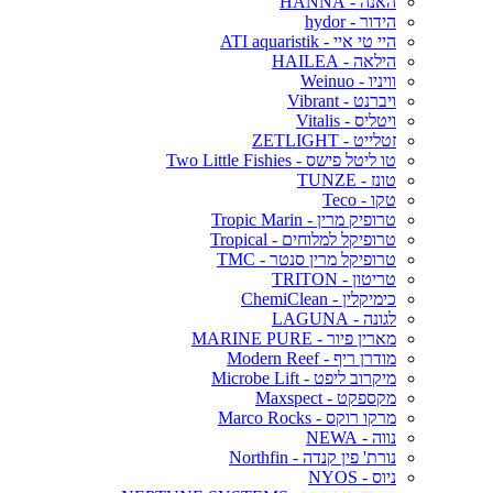
האנה - HANNA
הידור - hydor
היי טי איי - ATI aquaristik
הילאה - HAILEA
וויניו - Weinuo
ויברנט - Vibrant
ויטליס - Vitalis
זטלייט - ZETLIGHT
טו ליטל פישס - Two Little Fishies
טונז - TUNZE
טקו - Teco
טרופיק מרין - Tropic Marin
טרופיקל למלוחים - Tropical
טרופיקל מרין סנטר - TMC
טריטון - TRITON
כימיקלין - ChemiClean
לגונה - LAGUNA
מארין פיור - MARINE PURE
מודרן ריף - Modern Reef
מיקרוב ליפט - Microbe Lift
מקספקט - Maxspect
מרקו רוקס - Marco Rocks
נווה - NEWA
נורת' פין קנדה - Northfin
ניוס - NYOS