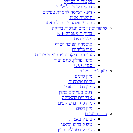
- בקטריות לסייקל
- דבקים שונים למלוחים
- דיפ - תמיסה להסרת טפילים
- חומצות אמינו
- תוספי אלמנטים הכל באחד
טיהור וסינון מים וערכות בדיקה
- בדיקות מעבדה ICP
- מצליל מים
- אוסמוזה הפוכה ושרף
- מדי מליחות
- ערכות בדיקה ידניות ואוטומטיות
- סינון, פרלון, פחם ועוד
- סנני UVC
מזון למים מלוחים
- מזון לדגים
- הזנת אלמוגים
- מזון לחסרי חוליות
- דגים בעייתים במזון
- אביזרים להאכלה
- מזון גרגרים שוקעים
- מזון דפים
פתרון בעיות
- טיפול באצות
- טיפול בדינו וציאנו
- טיפול בטפילים בריף