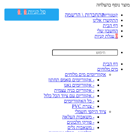
מוצר נוסף בהצלחה
סל קניות
0
0
התחברות \ הרשמה
קטגוריות
התקשרו אלינו
דף הבית
החשבון שלי
0
עגלת קניות
דף הבית
מים מלוחים
אקווריומים מים מלוחים
- אקווריומים סאמפ תחתון
- אקווריומים נאנו
- אקווריום בניה עצמית
- אקווריום עם ציוד הכל כלול
- כל האקווריומים
- צנרת PVC
ציוד היקפי חשמלי
- משאבות העלאה
- פורקי חלבונים
- משאבות גלים