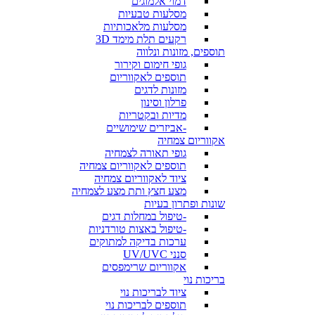
דמוי אלמוגים
מסלעות טבעיות
מסלעות מלאכותיות
רקעים תלת מימד 3D
תוספים, מזונות ונלווה
גופי חימום וקירור
תוספים לאקווריום
מזונות לדגים
פרלון וסינון
מדיות ובקטריות
-אביזרים שימושיים
אקווריום צמחיה
גופי תאורה לצמחיה
תוספים לאקווריום צמחיה
ציוד לאקווריום צמחיה
מצע חצץ ותת מצע לצמחיה
שונות ופתרון בעיות
-טיפול במחלות דגים
-טיפול באצות טורדניות
ערכות בדיקה למתוקים
סנני UV/UVC
אקווריום שרימפסים
בריכות נוי
ציוד לבריכות נוי
תוספים לבריכות נוי