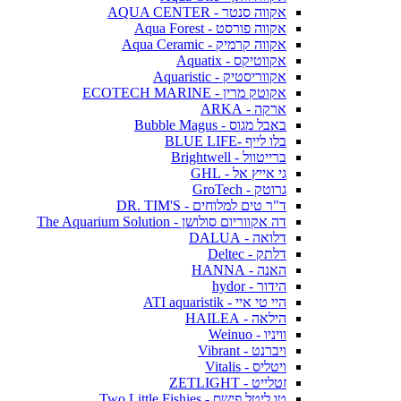
אקווה סנטר - AQUA CENTER
אקווה פורסט - Aqua Forest
אקווה קרמיק - Aqua Ceramic
אקווטיקס - Aquatix
אקווריסטיק - Aquaristic
אקוטק מרין - ECOTECH MARINE
ארקה - ARKA
באבל מגוס - Bubble Magus
בלו לייף -BLUE LIFE
ברייטוול - Brightwell
גי אייץ אל - GHL
גרוטק - GroTech
ד"ר טים למלוחים - DR. TIM'S
דה אקווריום סולושן - The Aquarium Solution
דלואה - DALUA
דלתק - Deltec
האנה - HANNA
הידור - hydor
היי טי איי - ATI aquaristik
הילאה - HAILEA
וויניו - Weinuo
ויברנט - Vibrant
ויטליס - Vitalis
זטלייט - ZETLIGHT
טו ליטל פישס - Two Little Fishies