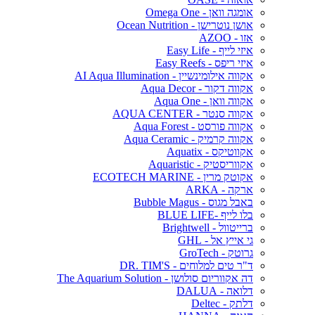
אומגה וואן - Omega One
אושן נוטרישן - Ocean Nutrition
אזו - AZOO
איזי לייף - Easy Life
איזי ריפס - Easy Reefs
אקווה אילומינשיין - AI Aqua Illumination
אקווה דקור - Aqua Decor
אקווה וואן - Aqua One
אקווה סנטר - AQUA CENTER
אקווה פורסט - Aqua Forest
אקווה קרמיק - Aqua Ceramic
אקווטיקס - Aquatix
אקווריסטיק - Aquaristic
אקוטק מרין - ECOTECH MARINE
ארקה - ARKA
באבל מגוס - Bubble Magus
בלו לייף -BLUE LIFE
ברייטוול - Brightwell
גי אייץ אל - GHL
גרוטק - GroTech
ד"ר טים למלוחים - DR. TIM'S
דה אקווריום סולושן - The Aquarium Solution
דלואה - DALUA
דלתק - Deltec