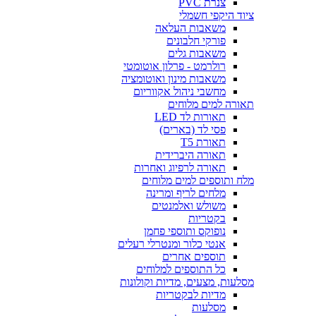
צנרת PVC
ציוד היקפי חשמלי
משאבות העלאה
פורקי חלבונים
משאבות גלים
רולרמט - פרלון אוטומטי
משאבות מינון ואוטומציה
מחשבי ניהול אקווריום
תאורה למים מלוחים
תאורות לד LED
פסי לד (בארים)
תאורת T5
תאורה היברידית
תאורה לרפיוג ואחרות
מלח ותוספים למים מלוחים
מלחים לריף ומרינה
משולש ואלמנטים
בקטריות
נופוקס ותוספי פחמן
אנטי כלור ומנטרלי רעלים
תוספים אחרים
כל התוספים למלוחים
מסלעות, מצעים, מדיות וקולונות
מדיות לבקטריות
מסלעות