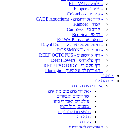
- פלובל - FLUVAL
- פליפר - Flipper
- קולומבו - Colombo
- קייד אקווריומים - CADE Aquariums
- קמור - Kamoer
- קריב סי - CaribSea
- רד סי - Red Sea
- רואה פוס - ROWA Phos
- רויאל אקסלוסיב - Royal Exclusiv
- רוסמונט - ROSSMONT
- ריף אוקטופוס - REEF OCTOPUS
- ריף פלאוורס - Reef Flowers
- ריף פקטורי - REEF FACTORY
- תאורות לד אילומגיק - Illumagic
מבצעים
מים מתוקים
אקווריומים וציודם
- אקווריומים מים מתוקים
- טרריומים ואביזרים
- פילטרים ואביזרי סינון
- מצעים, חול וחצץ
- משאבות למתוקים
- תאורה
- צנרת
דקורציות לאקווריום