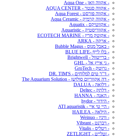
- אקווה וואן - Aqua One
- אקווה סנטר - AQUA CENTER
- אקווה פורסט - Aqua Forest
- אקווה קרמיק - Aqua Ceramic
- אקווטיקס - Aquatix
- אקווריסטיק - Aquaristic
- אקוטק מרין - ECOTECH MARINE
- ארקה - ARKA
- באבל מגוס - Bubble Magus
- בלו לייף -BLUE LIFE
- ברייטוול - Brightwell
- גי אייץ אל - GHL
- גרוטק - GroTech
- ד"ר טים למלוחים - DR. TIM'S
- דה אקווריום סולושן - The Aquarium Solution
- דלואה - DALUA
- דלתק - Deltec
- האנה - HANNA
- הידור - hydor
- היי טי איי - ATI aquaristik
- הילאה - HAILEA
- וויניו - Weinuo
- ויברנט - Vibrant
- ויטליס - Vitalis
- זטלייט - ZETLIGHT