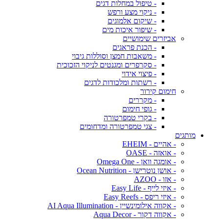
- טיפול במחלות דגים
- ניקוי מצע ורפש
- שיקום אלמוגים
- שיפור איכות מים
אביזרים שימושיים
- הכנת פראגים
- משאבות חמצן וסוללות גיבוי
- סקרפרים ומגנטים לניקוי הזכוכית
- פיצוי אידוי
- רשתות ומלכודות לדגים
חימום קירור
- מקררים
- גופי חימום
- בקרי טמפרטורה
- צגי טמפרטורה ומדחומים
מותגים
- אהיים - EHEIM
- אואזה - OASE
- אומגה וואן - Omega One
- אושן נוטרישן - Ocean Nutrition
- אזו - AZOO
- איזי לייף - Easy Life
- איזי ריפס - Easy Reefs
- אקווה אילומינשיין - AI Aqua Illumination
- אקווה דקור - Aqua Decor