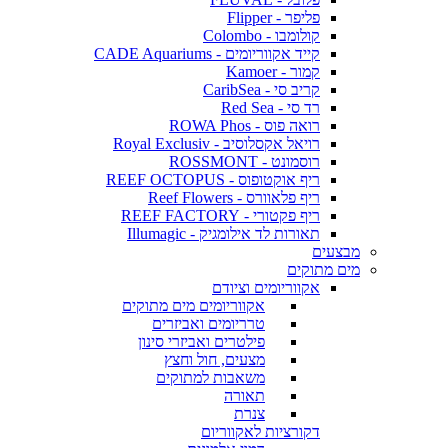
פליפר - Flipper
קולומבו - Colombo
קייד אקווריומים - CADE Aquariums
קמור - Kamoer
קריב סי - CaribSea
רד סי - Red Sea
רואה פוס - ROWA Phos
רויאל אקסלוסיב - Royal Exclusiv
רוסמונט - ROSSMONT
ריף אוקטופוס - REEF OCTOPUS
ריף פלאוורס - Reef Flowers
ריף פקטורי - REEF FACTORY
תאורות לד אילומגיק - Illumagic
מבצעים
מים מתוקים
אקווריומים וציודם
אקווריומים מים מתוקים
טרריומים ואביזרים
פילטרים ואביזרי סינון
מצעים, חול וחצץ
משאבות למתוקים
תאורה
צנרת
דקורציות לאקווריום