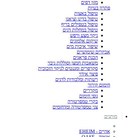
מזון דפים
פתרון בעיות
טיפול באצות
טיפול בדינו וציאנו
טיפול בטפילים בריף
טיפול במחלות דגים
ניקוי מצע ורפש
שיקום אלמוגים
שיפור איכות מים
אביזרים שימושיים
הכנת פראגים
משאבות חמצן וסוללות גיבוי
סקרפרים ומגנטים לניקוי הזכוכית
פיצוי אידוי
רשתות ומלכודות לדגים
חימום קירור
מקררים
גופי חימום
בקרי טמפרטורה
צגי טמפרטורה ומדחומים
מותגים
אהיים - EHEIM
אואזה - OASE