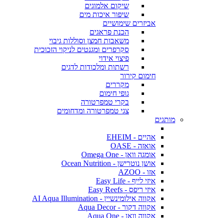
שיקום אלמוגים
שיפור איכות מים
אביזרים שימושיים
הכנת פראגים
משאבות חמצן וסוללות גיבוי
סקרפרים ומגנטים לניקוי הזכוכית
פיצוי אידוי
רשתות ומלכודות לדגים
חימום קירור
מקררים
גופי חימום
בקרי טמפרטורה
צגי טמפרטורה ומדחומים
מותגים
אהיים - EHEIM
אואזה - OASE
אומגה וואן - Omega One
אושן נוטרישן - Ocean Nutrition
אזו - AZOO
איזי לייף - Easy Life
איזי ריפס - Easy Reefs
אקווה אילומינשיין - AI Aqua Illumination
אקווה דקור - Aqua Decor
אקווה וואן - Aqua One