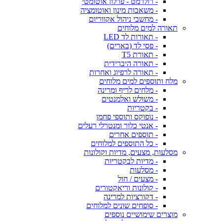
- רולרמט - פרלון אוטומטי
- משאבות מינון ואוטומציה
- מחשבי ניהול אקווריום
תאורה למים מלוחים
- תאורות לד LED
- פסי לד (בארים)
- תאורת T5
- תאורה היברידית
- תאורה לרפיוג ואחרות
מלח ותוספים למים מלוחים
- מלחים לריף ומרינה
- משולש ואלמנטים
- בקטריות
- נופוקס ותוספי פחמן
- אנטי כלור ומנטרלי רעלים
- תוספים אחרים
- כל התוספים למלוחים
מסלעות, מצעים, מדיות וקולונות
- מדיות לבקטריות
- מסלעות
- מצעים / חול
- קולונות וריאקטורים
- דקורציות למרינה
- סופחים שונים למלוחים
מוצרים שימושיים נוספים