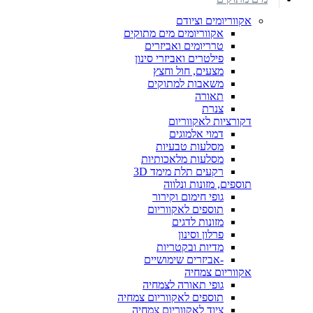
אקווריומים וציודם
אקווריומים מים מתוקים
טרריומים ואביזרים
פילטרים ואביזרי סינון
מצעים, חול וחצץ
משאבות למתוקים
תאורה
צנרת
דקורציות לאקווריום
דמוי אלמוגים
מסלעות טבעיות
מסלעות מלאכותיות
רקעים תלת מימד 3D
תוספים, מזונות ונלווה
גופי חימום וקירור
תוספים לאקווריום
מזונות לדגים
פרלון וסינון
מדיות ובקטריות
-אביזרים שימושיים
אקווריום צמחיה
גופי תאורה לצמחיה
תוספים לאקווריום צמחיה
ציוד לאקווריום צמחיה