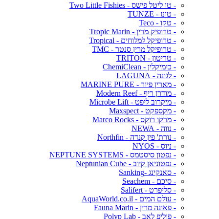
- טו ליטל פישס - Two Little Fishies
- טונז - TUNZE
- טקו - Teco
- טרופיק מרין - Tropic Marin
- טרופיקל למלוחים - Tropical
- טרופיקל מרין סנטר - TMC
- טריטון - TRITON
- כימיקלין - ChemiClean
- לגונה - LAGUNA
- מארין פיור - MARINE PURE
- מודרן ריף - Modern Reef
- מיקרוב ליפט - Microbe Lift
- מקספקט - Maxspect
- מרקו רוקס - Marco Rocks
- נווה - NEWA
- נורת' פין קנדה - Northfin
- ניוס - NYOS
- נפטון סיסטמס - NEPTUNE SYSTEMS
- נפטוניאן קיוב - Neptunian Cube
- סאנקינג -Sanking
- סיכם - Seachem
- סליפרט - Salifert
- עולם המים - AquaWorld.co.il
- פאונה מרין - Fauna Marin
- פוליפ לאב - Polyp Lab