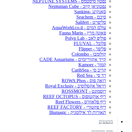
נפטון סיסטמס - NEPTUNE SYSTEMS
נפטוניאן קיוב - Neptunian Cube
סאנקינג -Sanking
סיכם - Seachem
סליפרט - Salifert
עולם המים - AquaWorld.co.il
פאונה מרין - Fauna Marin
פוליפ לאב - Polyp Lab
פלובל - FLUVAL
פליפר - Flipper
קולומבו - Colombo
קייד אקווריומים - CADE Aquariums
קמור - Kamoer
קריב סי - CaribSea
רד סי - Red Sea
רואה פוס - ROWA Phos
רויאל אקסלוסיב - Royal Exclusiv
רוסמונט - ROSSMONT
ריף אוקטופוס - REEF OCTOPUS
ריף פלאוורס - Reef Flowers
ריף פקטורי - REEF FACTORY
תאורות לד אילומגיק - Illumagic
מבצעים
מים מתוקים