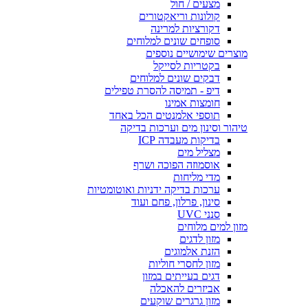
מצעים / חול
קולונות וריאקטורים
דקורציות למרינה
סופחים שונים למלוחים
מוצרים שימושיים נוספים
בקטריות לסייקל
דבקים שונים למלוחים
דיפ - תמיסה להסרת טפילים
חומצות אמינו
תוספי אלמנטים הכל באחד
טיהור וסינון מים וערכות בדיקה
בדיקות מעבדה ICP
מצליל מים
אוסמוזה הפוכה ושרף
מדי מליחות
ערכות בדיקה ידניות ואוטומטיות
סינון, פרלון, פחם ועוד
סנני UVC
מזון למים מלוחים
מזון לדגים
הזנת אלמוגים
מזון לחסרי חוליות
דגים בעייתים במזון
אביזרים להאכלה
מזון גרגרים שוקעים