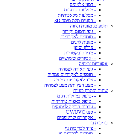
- דמוי אלמוגים
- מסלעות טבעיות
- מסלעות מלאכותיות
- רקעים תלת מימד 3D
תוספים, מזונות ונלווה
- גופי חימום וקירור
- תוספים לאקווריום
- מזונות לדגים
- פרלון וסינון
- מדיות ובקטריות
- -אביזרים שימושיים
אקווריום צמחיה
- גופי תאורה לצמחיה
- תוספים לאקווריום צמחיה
- ציוד לאקווריום צמחיה
- מצע חצץ ותת מצע לצמחיה
שונות ופתרון בעיות
- -טיפול במחלות דגים
- -טיפול באצות טורדניות
- ערכות בדיקה למתוקים
- סנני UV/UVC
- אקווריום שרימפסים
בריכות נוי
- ציוד לבריכות נוי
- תוספים לבריכות נוי