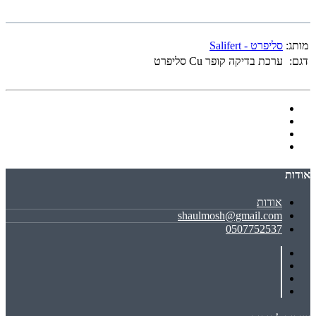
מותג:
סליפרט - Salifert
דגם:
ערכת בדיקה קופר Cu סליפרט
אודות
אודות
shaulmosh@gmail.com
0507752537