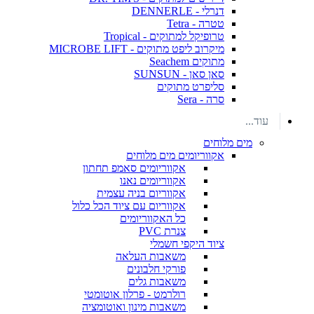
דנרלי - DENNERLE
טטרה - Tetra
טרופיקל למתוקים - Tropical
מיקרוב ליפט מתוקים - MICROBE LIFT
מתוקים Seachem
סאן סאן - SUNSUN
סליפרט מתוקים
סרה - Sera
עוד...
מים מלוחים
אקווריומים מים מלוחים
אקווריומים סאמפ תחתון
אקווריומים נאנו
אקווריום בניה עצמית
אקווריום עם ציוד הכל כלול
כל האקווריומים
צנרת PVC
ציוד היקפי חשמלי
משאבות העלאה
פורקי חלבונים
משאבות גלים
רולרמט - פרלון אוטומטי
משאבות מינון ואוטומציה