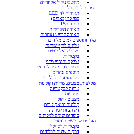
מחשבי ניהול אקווריום
תאורה למים מלוחים
תאורות לד LED
פסי לד (בארים)
תאורת T5
תאורה היברידית
תאורה לרפיוג ואחרות
מלח ותוספים למים מלוחים
מלחים לריף ומרינה
משולש ואלמנטים
בקטריות
נופוקס ותוספי פחמן
אנטי כלור ומנטרלי רעלים
תוספים אחרים
כל התוספים למלוחים
מסלעות, מצעים, מדיות וקולונות
מדיות לבקטריות
מסלעות
מצעים / חול
קולונות וריאקטורים
דקורציות למרינה
סופחים שונים למלוחים
מוצרים שימושיים נוספים
בקטריות לסייקל
דבקים שונים למלוחים