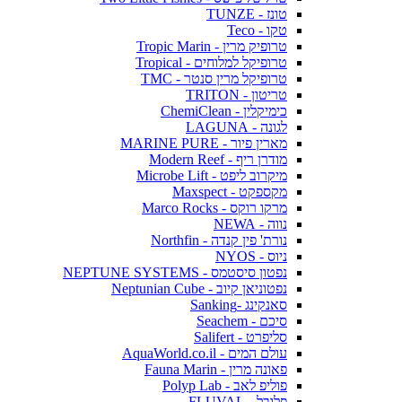
טונז - TUNZE
טקו - Teco
טרופיק מרין - Tropic Marin
טרופיקל למלוחים - Tropical
טרופיקל מרין סנטר - TMC
טריטון - TRITON
כימיקלין - ChemiClean
לגונה - LAGUNA
מארין פיור - MARINE PURE
מודרן ריף - Modern Reef
מיקרוב ליפט - Microbe Lift
מקספקט - Maxspect
מרקו רוקס - Marco Rocks
נווה - NEWA
נורת' פין קנדה - Northfin
ניוס - NYOS
נפטון סיסטמס - NEPTUNE SYSTEMS
נפטוניאן קיוב - Neptunian Cube
סאנקינג -Sanking
סיכם - Seachem
סליפרט - Salifert
עולם המים - AquaWorld.co.il
פאונה מרין - Fauna Marin
פוליפ לאב - Polyp Lab
פלובל - FLUVAL