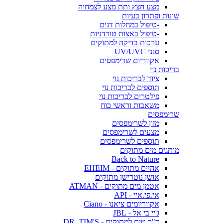
מצע חצץ ותת מצע לצמחיה
שונות ופתרון בעיות
-טיפול במחלות דגים
-טיפול באצות טורדניות
ערכות בדיקה למתוקים
סנני UV/UVC
אקווריום שרימפסים
בריכות נוי
ציוד לבריכות נוי
תוספים לבריכות נוי
פילטרים לבריכות נוי
משאבות וראשי כוח
שרימפסים
מזון לשרימפסים
מצעים לשרימפסים
תוספים לשרימפסים
מותגים מים מתוקים
Back to Nature
אהיים מתוקים - EHEIM
אושן נוטרישן מתוקים
אטמן מים מתוקים - ATMAN
אי.פי.איי - API
אקווריומים ציאנו - Ciano
ג'יי בי אל - JBL
ד"ר טים למתוקים - DR. TIM'S