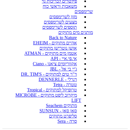
פילטרים לבריכות נוי
משאבות וראשי כוח
שרימפסים
מזון לשרימפסים
מצעים לשרימפסים
תוספים לשרימפסים
מותגים מים מתוקים
Back to Nature
אהיים מתוקים - EHEIM
אושן נוטרישן מתוקים
אטמן מים מתוקים - ATMAN
אי.פי.איי - API
אקווריומים ציאנו - Ciano
ג'יי בי אל - JBL
ד"ר טים למתוקים - DR. TIM'S
דנרלי - DENNERLE
טטרה - Tetra
טרופיקל למתוקים - Tropical
מיקרוב ליפט מתוקים - MICROBE
LIFT
מתוקים Seachem
סאן סאן - SUNSUN
סליפרט מתוקים
סרה - Sera