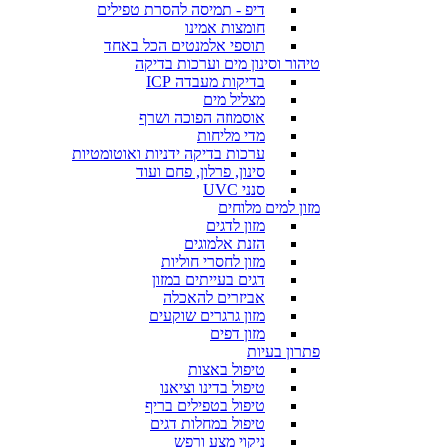
דיפ - תמיסה להסרת טפילים
חומצות אמינו
תוספי אלמנטים הכל באחד
טיהור וסינון מים וערכות בדיקה
בדיקות מעבדה ICP
מצליל מים
אוסמוזה הפוכה ושרף
מדי מליחות
ערכות בדיקה ידניות ואוטומטיות
סינון, פרלון, פחם ועוד
סנני UVC
מזון למים מלוחים
מזון לדגים
הזנת אלמוגים
מזון לחסרי חוליות
דגים בעייתים במזון
אביזרים להאכלה
מזון גרגרים שוקעים
מזון דפים
פתרון בעיות
טיפול באצות
טיפול בדינו וציאנו
טיפול בטפילים בריף
טיפול במחלות דגים
ניקוי מצע ורפש