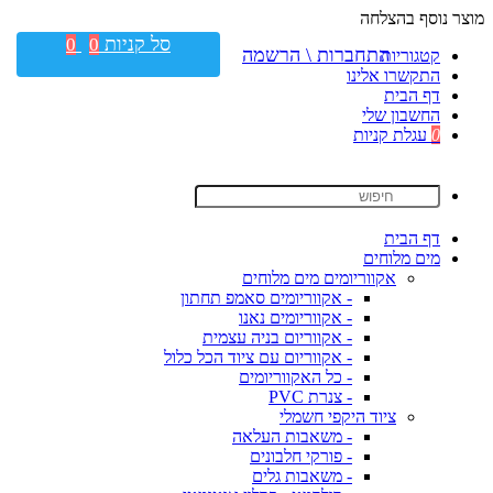
מוצר נוסף בהצלחה
סל קניות
0
0
התחברות \ הרשמה
קטגוריות
התקשרו אלינו
דף הבית
החשבון שלי
0
עגלת קניות
דף הבית
מים מלוחים
אקווריומים מים מלוחים
- אקווריומים סאמפ תחתון
- אקווריומים נאנו
- אקווריום בניה עצמית
- אקווריום עם ציוד הכל כלול
- כל האקווריומים
- צנרת PVC
ציוד היקפי חשמלי
- משאבות העלאה
- פורקי חלבונים
- משאבות גלים