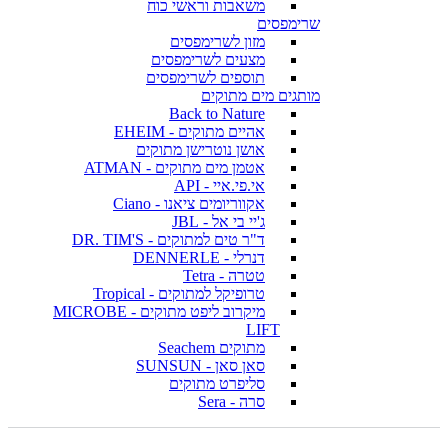
משאבות וראשי כוח
שרימפסים
מזון לשרימפסים
מצעים לשרימפסים
תוספים לשרימפסים
מותגים מים מתוקים
Back to Nature
אהיים מתוקים - EHEIM
אושן נוטרישן מתוקים
אטמן מים מתוקים - ATMAN
אי.פי.איי - API
אקווריומים ציאנו - Ciano
ג'יי בי אל - JBL
ד"ר טים למתוקים - DR. TIM'S
דנרלי - DENNERLE
טטרה - Tetra
טרופיקל למתוקים - Tropical
מיקרוב ליפט מתוקים - MICROBE
LIFT
מתוקים Seachem
סאן סאן - SUNSUN
סליפרט מתוקים
סרה - Sera