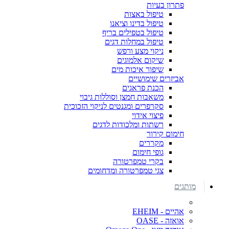
פתרון בעיות
טיפול באצות
טיפול בדינו וציאנו
טיפול בטפילים בריף
טיפול במחלות דגים
ניקוי מצע ורפש
שיקום אלמוגים
שיפור איכות מים
אביזרים שימושיים
הכנת פראגים
משאבות חמצן וסוללות גיבוי
סקרפרים ומגנטים לניקוי הזכוכית
פיצוי אידוי
רשתות ומלכודות לדגים
חימום קירור
מקררים
גופי חימום
בקרי טמפרטורה
צגי טמפרטורה ומדחומים
מותגים
אהיים - EHEIM
אואזה - OASE