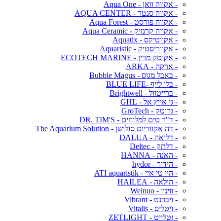
- אקווה וואן - Aqua One
- אקווה סנטר - AQUA CENTER
- אקווה פורסט - Aqua Forest
- אקווה קרמיק - Aqua Ceramic
- אקווטיקס - Aquatix
- אקווריסטיק - Aquaristic
- אקוטק מרין - ECOTECH MARINE
- ארקה - ARKA
- באבל מגוס - Bubble Magus
- בלו לייף -BLUE LIFE
- ברייטוול - Brightwell
- גי אייץ אל - GHL
- גרוטק - GroTech
- ד"ר טים למלוחים - DR. TIM'S
- דה אקווריום סולושן - The Aquarium Solution
- דלואה - DALUA
- דלתק - Deltec
- האנה - HANNA
- הידור - hydor
- היי טי איי - ATI aquaristik
- הילאה - HAILEA
- וויניו - Weinuo
- ויברנט - Vibrant
- ויטליס - Vitalis
- זטלייט - ZETLIGHT