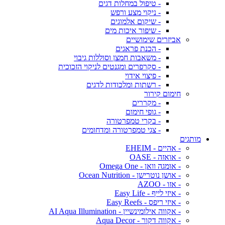
- טיפול במחלות דגים
- ניקוי מצע ורפש
- שיקום אלמוגים
- שיפור איכות מים
אביזרים שימושיים
- הכנת פראגים
- משאבות חמצן וסוללות גיבוי
- סקרפרים ומגנטים לניקוי הזכוכית
- פיצוי אידוי
- רשתות ומלכודות לדגים
חימום קירור
- מקררים
- גופי חימום
- בקרי טמפרטורה
- צגי טמפרטורה ומדחומים
מותגים
- אהיים - EHEIM
- אואזה - OASE
- אומגה וואן - Omega One
- אושן נוטרישן - Ocean Nutrition
- אזו - AZOO
- איזי לייף - Easy Life
- איזי ריפס - Easy Reefs
- אקווה אילומינשיין - AI Aqua Illumination
- אקווה דקור - Aqua Decor