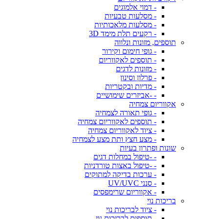
- דמוי אלמוגים
- מסלעות טבעיות
- מסלעות מלאכותיות
- רקעים תלת מימד 3D
תוספים, מזונות ונלווה
- גופי חימום וקירור
- תוספים לאקווריום
- מזונות לדגים
- פרלון וסינון
- מדיות ובקטריות
- -אביזרים שימושיים
אקווריום צמחיה
- גופי תאורה לצמחיה
- תוספים לאקווריום צמחיה
- ציוד לאקווריום צמחיה
- מצע חצץ ותת מצע לצמחיה
שונות ופתרון בעיות
- -טיפול במחלות דגים
- -טיפול באצות טורדניות
- ערכות בדיקה למתוקים
- סנני UV/UVC
- אקווריום שרימפסים
בריכות נוי
- ציוד לבריכות נוי
- תוספים לבריכות נוי