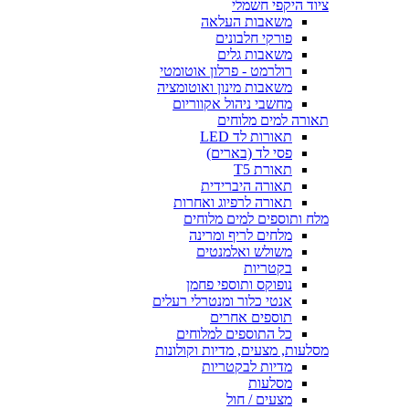
ציוד היקפי חשמלי
משאבות העלאה
פורקי חלבונים
משאבות גלים
רולרמט - פרלון אוטומטי
משאבות מינון ואוטומציה
מחשבי ניהול אקווריום
תאורה למים מלוחים
תאורות לד LED
פסי לד (בארים)
תאורת T5
תאורה היברידית
תאורה לרפיוג ואחרות
מלח ותוספים למים מלוחים
מלחים לריף ומרינה
משולש ואלמנטים
בקטריות
נופוקס ותוספי פחמן
אנטי כלור ומנטרלי רעלים
תוספים אחרים
כל התוספים למלוחים
מסלעות, מצעים, מדיות וקולונות
מדיות לבקטריות
מסלעות
מצעים / חול