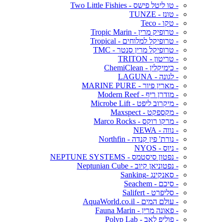
- טו ליטל פישס - Two Little Fishies
- טונז - TUNZE
- טקו - Teco
- טרופיק מרין - Tropic Marin
- טרופיקל למלוחים - Tropical
- טרופיקל מרין סנטר - TMC
- טריטון - TRITON
- כימיקלין - ChemiClean
- לגונה - LAGUNA
- מארין פיור - MARINE PURE
- מודרן ריף - Modern Reef
- מיקרוב ליפט - Microbe Lift
- מקספקט - Maxspect
- מרקו רוקס - Marco Rocks
- נווה - NEWA
- נורת' פין קנדה - Northfin
- ניוס - NYOS
- נפטון סיסטמס - NEPTUNE SYSTEMS
- נפטוניאן קיוב - Neptunian Cube
- סאנקינג -Sanking
- סיכם - Seachem
- סליפרט - Salifert
- עולם המים - AquaWorld.co.il
- פאונה מרין - Fauna Marin
- פוליפ לאב - Polyp Lab