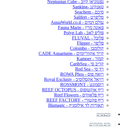
נפטוניאן קיוב - Neptunian Cube
סאנקינג -Sanking
סיכם - Seachem
סליפרט - Salifert
עולם המים - AquaWorld.co.il
פאונה מרין - Fauna Marin
פוליפ לאב - Polyp Lab
פלובל - FLUVAL
פליפר - Flipper
קולומבו - Colombo
קייד אקווריומים - CADE Aquariums
קמור - Kamoer
קריב סי - CaribSea
רד סי - Red Sea
רואה פוס - ROWA Phos
רויאל אקסלוסיב - Royal Exclusiv
רוסמונט - ROSSMONT
ריף אוקטופוס - REEF OCTOPUS
ריף פלאוורס - Reef Flowers
ריף פקטורי - REEF FACTORY
תאורות לד אילומגיק - Illumagic
מבצעים
מים מתוקים