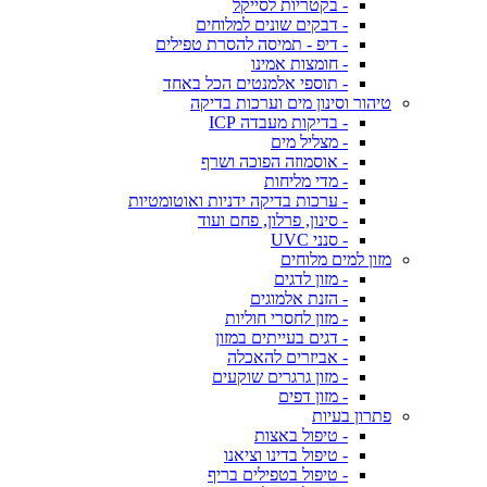
- בקטריות לסייקל
- דבקים שונים למלוחים
- דיפ - תמיסה להסרת טפילים
- חומצות אמינו
- תוספי אלמנטים הכל באחד
טיהור וסינון מים וערכות בדיקה
- בדיקות מעבדה ICP
- מצליל מים
- אוסמוזה הפוכה ושרף
- מדי מליחות
- ערכות בדיקה ידניות ואוטומטיות
- סינון, פרלון, פחם ועוד
- סנני UVC
מזון למים מלוחים
- מזון לדגים
- הזנת אלמוגים
- מזון לחסרי חוליות
- דגים בעייתים במזון
- אביזרים להאכלה
- מזון גרגרים שוקעים
- מזון דפים
פתרון בעיות
- טיפול באצות
- טיפול בדינו וציאנו
- טיפול בטפילים בריף