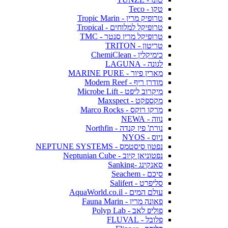
טקו - Teco
טרופיק מרין - Tropic Marin
טרופיקל למלוחים - Tropical
טרופיקל מרין סנטר - TMC
טריטון - TRITON
כימיקלין - ChemiClean
לגונה - LAGUNA
מארין פיור - MARINE PURE
מודרן ריף - Modern Reef
מיקרוב ליפט - Microbe Lift
מקספקט - Maxspect
מרקו רוקס - Marco Rocks
נווה - NEWA
נורת' פין קנדה - Northfin
ניוס - NYOS
נפטון סיסטמס - NEPTUNE SYSTEMS
נפטוניאן קיוב - Neptunian Cube
סאנקינג -Sanking
סיכם - Seachem
סליפרט - Salifert
עולם המים - AquaWorld.co.il
פאונה מרין - Fauna Marin
פוליפ לאב - Polyp Lab
פלובל - FLUVAL