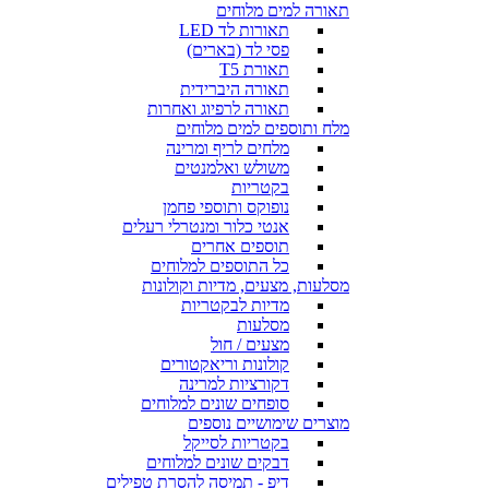
תאורה למים מלוחים
תאורות לד LED
פסי לד (בארים)
תאורת T5
תאורה היברידית
תאורה לרפיוג ואחרות
מלח ותוספים למים מלוחים
מלחים לריף ומרינה
משולש ואלמנטים
בקטריות
נופוקס ותוספי פחמן
אנטי כלור ומנטרלי רעלים
תוספים אחרים
כל התוספים למלוחים
מסלעות, מצעים, מדיות וקולונות
מדיות לבקטריות
מסלעות
מצעים / חול
קולונות וריאקטורים
דקורציות למרינה
סופחים שונים למלוחים
מוצרים שימושיים נוספים
בקטריות לסייקל
דבקים שונים למלוחים
דיפ - תמיסה להסרת טפילים