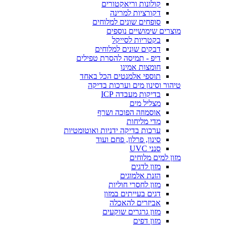
קולונות וריאקטורים
דקורציות למרינה
סופחים שונים למלוחים
מוצרים שימושיים נוספים
בקטריות לסייקל
דבקים שונים למלוחים
דיפ - תמיסה להסרת טפילים
חומצות אמינו
תוספי אלמנטים הכל באחד
טיהור וסינון מים וערכות בדיקה
בדיקות מעבדה ICP
מצליל מים
אוסמוזה הפוכה ושרף
מדי מליחות
ערכות בדיקה ידניות ואוטומטיות
סינון, פרלון, פחם ועוד
סנני UVC
מזון למים מלוחים
מזון לדגים
הזנת אלמוגים
מזון לחסרי חוליות
דגים בעייתים במזון
אביזרים להאכלה
מזון גרגרים שוקעים
מזון דפים