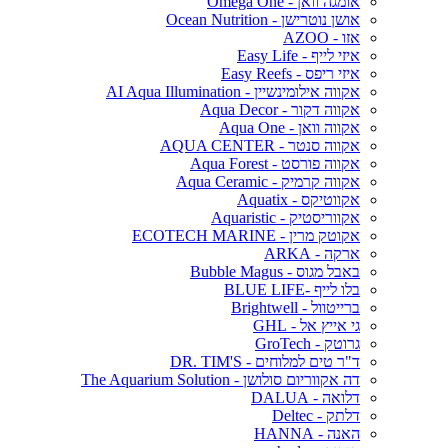
אומגה וואן - Omega One
אושן נוטרישן - Ocean Nutrition
אזו - AZOO
איזי לייף - Easy Life
איזי ריפס - Easy Reefs
אקווה אילומינשיין - AI Aqua Illumination
אקווה דקור - Aqua Decor
אקווה וואן - Aqua One
אקווה סנטר - AQUA CENTER
אקווה פורסט - Aqua Forest
אקווה קרמיק - Aqua Ceramic
אקווטיקס - Aquatix
אקווריסטיק - Aquaristic
אקוטק מרין - ECOTECH MARINE
ארקה - ARKA
באבל מגוס - Bubble Magus
בלו לייף -BLUE LIFE
ברייטוול - Brightwell
גי אייץ אל - GHL
גרוטק - GroTech
ד"ר טים למלוחים - DR. TIM'S
דה אקווריום סולושן - The Aquarium Solution
דלואה - DALUA
דלתק - Deltec
האנה - HANNA