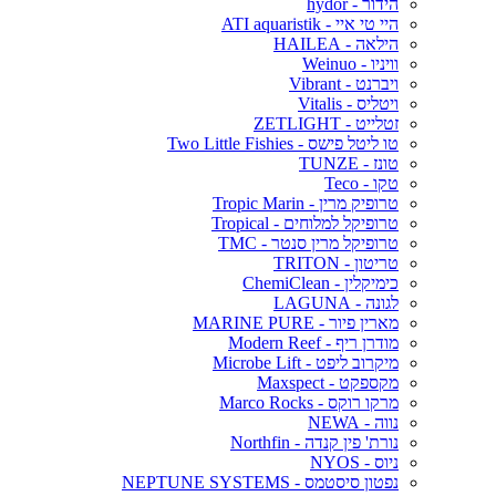
הידור - hydor
היי טי איי - ATI aquaristik
הילאה - HAILEA
וויניו - Weinuo
ויברנט - Vibrant
ויטליס - Vitalis
זטלייט - ZETLIGHT
טו ליטל פישס - Two Little Fishies
טונז - TUNZE
טקו - Teco
טרופיק מרין - Tropic Marin
טרופיקל למלוחים - Tropical
טרופיקל מרין סנטר - TMC
טריטון - TRITON
כימיקלין - ChemiClean
לגונה - LAGUNA
מארין פיור - MARINE PURE
מודרן ריף - Modern Reef
מיקרוב ליפט - Microbe Lift
מקספקט - Maxspect
מרקו רוקס - Marco Rocks
נווה - NEWA
נורת' פין קנדה - Northfin
ניוס - NYOS
נפטון סיסטמס - NEPTUNE SYSTEMS