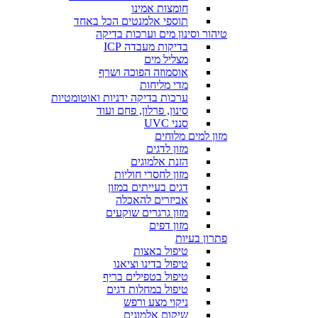
חומצות אמינו
תוספי אלמנטים הכל באחד
טיהור וסינון מים וערכות בדיקה
בדיקות מעבדה ICP
מצליל מים
אוסמוזה הפוכה ושרף
מדי מליחות
ערכות בדיקה ידניות ואוטומטיות
סינון, פרלון, פחם ועוד
סנני UVC
מזון למים מלוחים
מזון לדגים
הזנת אלמוגים
מזון לחסרי חוליות
דגים בעייתים במזון
אביזרים להאכלה
מזון גרגרים שוקעים
מזון דפים
פתרון בעיות
טיפול באצות
טיפול בדינו וציאנו
טיפול בטפילים בריף
טיפול במחלות דגים
ניקוי מצע ורפש
שיקום אלמוגים