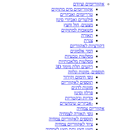
אקווריומים וציודם
אקווריומים מים מתוקים
טרריומים ואביזרים
פילטרים ואביזרי סינון
מצעים, חול וחצץ
משאבות למתוקים
תאורה
צנרת
דקורציות לאקווריום
דמוי אלמוגים
מסלעות טבעיות
מסלעות מלאכותיות
רקעים תלת מימד 3D
תוספים, מזונות ונלווה
גופי חימום וקירור
תוספים לאקווריום
מזונות לדגים
פרלון וסינון
מדיות ובקטריות
-אביזרים שימושיים
אקווריום צמחיה
גופי תאורה לצמחיה
תוספים לאקווריום צמחיה
ציוד לאקווריום צמחיה
מצע חצץ ותת מצע לצמחיה