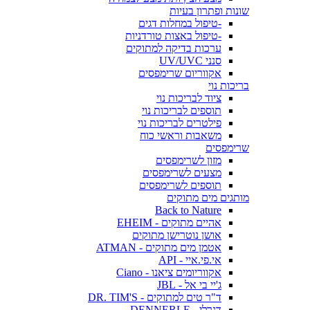
שונות ופתרון בעיות
-טיפול במחלות דגים
-טיפול באצות טורדניות
ערכות בדיקה למתוקים
סנני UV/UVC
אקווריום שרימפסים
בריכות נוי
ציוד לבריכות נוי
תוספים לבריכות נוי
פילטרים לבריכות נוי
משאבות וראשי כוח
שרימפסים
מזון לשרימפסים
מצעים לשרימפסים
תוספים לשרימפסים
מותגים מים מתוקים
Back to Nature
אהיים מתוקים - EHEIM
אושן נוטרישן מתוקים
אטמן מים מתוקים - ATMAN
אי.פי.איי - API
אקווריומים ציאנו - Ciano
ג'יי בי אל - JBL
ד"ר טים למתוקים - DR. TIM'S
דנרלי - DENNERLE