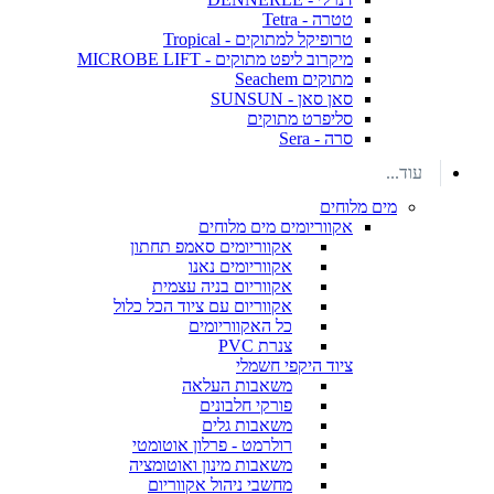
טטרה - Tetra
טרופיקל למתוקים - Tropical
מיקרוב ליפט מתוקים - MICROBE LIFT
מתוקים Seachem
סאן סאן - SUNSUN
סליפרט מתוקים
סרה - Sera
עוד...
מים מלוחים
אקווריומים מים מלוחים
אקווריומים סאמפ תחתון
אקווריומים נאנו
אקווריום בניה עצמית
אקווריום עם ציוד הכל כלול
כל האקווריומים
צנרת PVC
ציוד היקפי חשמלי
משאבות העלאה
פורקי חלבונים
משאבות גלים
רולרמט - פרלון אוטומטי
משאבות מינון ואוטומציה
מחשבי ניהול אקווריום