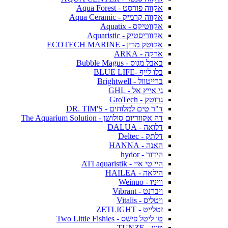
אקווה פורסט - Aqua Forest
אקווה קרמיק - Aqua Ceramic
אקווטיקס - Aquatix
אקווריסטיק - Aquaristic
אקוטק מרין - ECOTECH MARINE
ארקה - ARKA
באבל מגוס - Bubble Magus
בלו לייף -BLUE LIFE
ברייטוול - Brightwell
גי אייץ אל - GHL
גרוטק - GroTech
ד"ר טים למלוחים - DR. TIM'S
דה אקווריום סולושן - The Aquarium Solution
דלואה - DALUA
דלתק - Deltec
האנה - HANNA
הידור - hydor
היי טי איי - ATI aquaristik
הילאה - HAILEA
וויניו - Weinuo
ויברנט - Vibrant
ויטליס - Vitalis
זטלייט - ZETLIGHT
טו ליטל פישס - Two Little Fishies
טונז - TUNZE