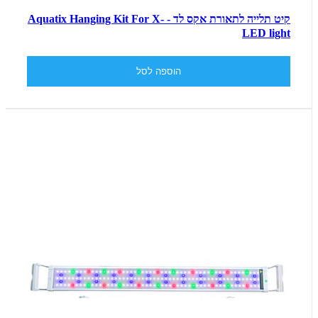
קיט תלייה לתאורת אקס לד - Aquatix Hanging Kit For X-
LED light
הוספה לסל