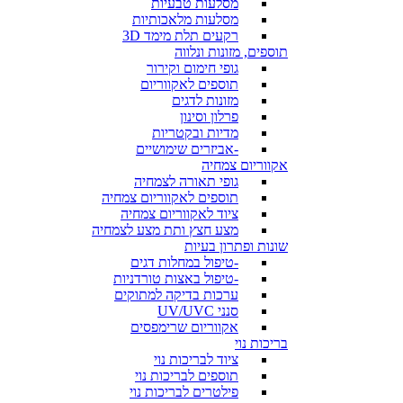
מסלעות טבעיות
מסלעות מלאכותיות
רקעים תלת מימד 3D
תוספים, מזונות ונלווה
גופי חימום וקירור
תוספים לאקווריום
מזונות לדגים
פרלון וסינון
מדיות ובקטריות
-אביזרים שימושיים
אקווריום צמחיה
גופי תאורה לצמחיה
תוספים לאקווריום צמחיה
ציוד לאקווריום צמחיה
מצע חצץ ותת מצע לצמחיה
שונות ופתרון בעיות
-טיפול במחלות דגים
-טיפול באצות טורדניות
ערכות בדיקה למתוקים
סנני UV/UVC
אקווריום שרימפסים
בריכות נוי
ציוד לבריכות נוי
תוספים לבריכות נוי
פילטרים לבריכות נוי