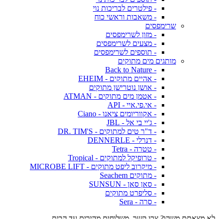
- פילטרים לבריכות נוי
- משאבות וראשי כוח
שרימפסים
- מזון לשרימפסים
- מצעים לשרימפסים
- תוספים לשרימפסים
מותגים מים מתוקים
- Back to Nature
- אהיים מתוקים - EHEIM
- אושן נוטרישן מתוקים
- אטמן מים מתוקים - ATMAN
- אי.פי.איי - API
- אקווריומים ציאנו - Ciano
- ג'יי בי אל - JBL
- ד"ר טים למתוקים - DR. TIM'S
- דנרלי - DENNERLE
- טטרה - Tetra
- טרופיקל למתוקים - Tropical
- מיקרוב ליפט מתוקים - MICROBE LIFT
- מתוקים Seachem
- סאן סאן - SUNSUN
- סליפרט מתוקים
- סרה - Sera
לא מצאתם משהו? צרו קשר. משלוחים מהירים עד הבית