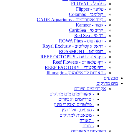
- פלובל - FLUVAL
- פליפר - Flipper
- קולומבו - Colombo
- קייד אקווריומים - CADE Aquariums
- קמור - Kamoer
- קריב סי - CaribSea
- רד סי - Red Sea
- רואה פוס - ROWA Phos
- רויאל אקסלוסיב - Royal Exclusiv
- רוסמונט - ROSSMONT
- ריף אוקטופוס - REEF OCTOPUS
- ריף פלאוורס - Reef Flowers
- ריף פקטורי - REEF FACTORY
- תאורות לד אילומגיק - Illumagic
מבצעים
מים מתוקים
אקווריומים וציודם
- אקווריומים מים מתוקים
- טרריומים ואביזרים
- פילטרים ואביזרי סינון
- מצעים, חול וחצץ
- משאבות למתוקים
- תאורה
- צנרת
דקורציות לאקווריום