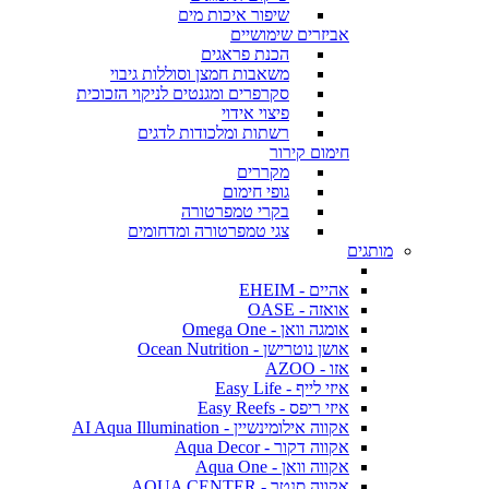
שיפור איכות מים
אביזרים שימושיים
הכנת פראגים
משאבות חמצן וסוללות גיבוי
סקרפרים ומגנטים לניקוי הזכוכית
פיצוי אידוי
רשתות ומלכודות לדגים
חימום קירור
מקררים
גופי חימום
בקרי טמפרטורה
צגי טמפרטורה ומדחומים
מותגים
אהיים - EHEIM
אואזה - OASE
אומגה וואן - Omega One
אושן נוטרישן - Ocean Nutrition
אזו - AZOO
איזי לייף - Easy Life
איזי ריפס - Easy Reefs
אקווה אילומינשיין - AI Aqua Illumination
אקווה דקור - Aqua Decor
אקווה וואן - Aqua One
אקווה סנטר - AQUA CENTER