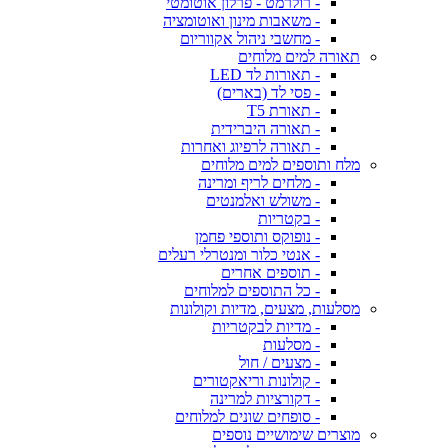
- רולרמט - פרלון אוטומטי
- משאבות מינון ואוטומציה
- מחשבי ניהול אקווריום
תאורה למים מלוחים
- תאורות לד LED
- פסי לד (בארים)
- תאורת T5
- תאורה היברידית
- תאורה לרפיוג ואחרות
מלח ותוספים למים מלוחים
- מלחים לריף ומרינה
- משולש ואלמנטים
- בקטריות
- נופוקס ותוספי פחמן
- אנטי כלור ומנטרלי רעלים
- תוספים אחרים
- כל התוספים למלוחים
מסלעות, מצעים, מדיות וקולונות
- מדיות לבקטריות
- מסלעות
- מצעים / חול
- קולונות וריאקטורים
- דקורציות למרינה
- סופחים שונים למלוחים
מוצרים שימושיים נוספים