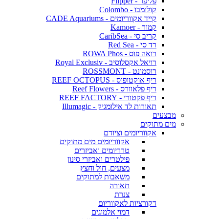
פליפר - Flipper
קולומבו - Colombo
קייד אקווריומים - CADE Aquariums
קמור - Kamoer
קריב סי - CaribSea
רד סי - Red Sea
רואה פוס - ROWA Phos
רויאל אקסלוסיב - Royal Exclusiv
רוסמונט - ROSSMONT
ריף אוקטופוס - REEF OCTOPUS
ריף פלאוורס - Reef Flowers
ריף פקטורי - REEF FACTORY
תאורות לד אילומגיק - Illumagic
מבצעים
מים מתוקים
אקווריומים וציודם
אקווריומים מים מתוקים
טרריומים ואביזרים
פילטרים ואביזרי סינון
מצעים, חול וחצץ
משאבות למתוקים
תאורה
צנרת
דקורציות לאקווריום
דמוי אלמוגים