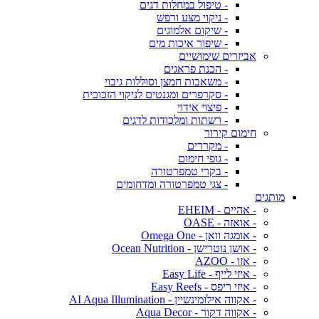
- טיפול במחלות דגים
- ניקוי מצע ורפש
- שיקום אלמוגים
- שיפור איכות מים
אביזרים שימושיים
- הכנת פראגים
- משאבות חמצן וסוללות גיבוי
- סקרפרים ומגנטים לניקוי הזכוכית
- פיצוי אידוי
- רשתות ומלכודות לדגים
חימום קירור
- מקררים
- גופי חימום
- בקרי טמפרטורה
- צגי טמפרטורה ומדחומים
מותגים
- אהיים - EHEIM
- אואזה - OASE
- אומגה וואן - Omega One
- אושן נוטרישן - Ocean Nutrition
- אזו - AZOO
- איזי לייף - Easy Life
- איזי ריפס - Easy Reefs
- אקווה אילומינשיין - AI Aqua Illumination
- אקווה דקור - Aqua Decor