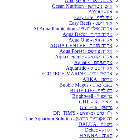
אומגה וואן - Omega One
אושן נוטרישן - Ocean Nutrition
אזו - AZOO
איזי לייף - Easy Life
איזי ריפס - Easy Reefs
אקווה אילומינשיין - AI Aqua Illumination
אקווה דקור - Aqua Decor
אקווה וואן - Aqua One
אקווה סנטר - AQUA CENTER
אקווה פורסט - Aqua Forest
אקווה קרמיק - Aqua Ceramic
אקווטיקס - Aquatix
אקווריסטיק - Aquaristic
אקוטק מרין - ECOTECH MARINE
ארקה - ARKA
באבל מגוס - Bubble Magus
בלו לייף -BLUE LIFE
ברייטוול - Brightwell
גי אייץ אל - GHL
גרוטק - GroTech
ד"ר טים למלוחים - DR. TIM'S
דה אקווריום סולושן - The Aquarium Solution
דלואה - DALUA
דלתק - Deltec
האנה - HANNA