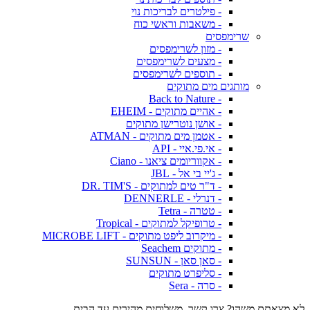
- פילטרים לבריכות נוי
- משאבות וראשי כוח
שרימפסים
- מזון לשרימפסים
- מצעים לשרימפסים
- תוספים לשרימפסים
מותגים מים מתוקים
- Back to Nature
- אהיים מתוקים - EHEIM
- אושן נוטרישן מתוקים
- אטמן מים מתוקים - ATMAN
- אי.פי.איי - API
- אקווריומים ציאנו - Ciano
- ג'יי בי אל - JBL
- ד"ר טים למתוקים - DR. TIM'S
- דנרלי - DENNERLE
- טטרה - Tetra
- טרופיקל למתוקים - Tropical
- מיקרוב ליפט מתוקים - MICROBE LIFT
- מתוקים Seachem
- סאן סאן - SUNSUN
- סליפרט מתוקים
- סרה - Sera
לא מצאתם משהו? צרו קשר. משלוחים מהירים עד הבית