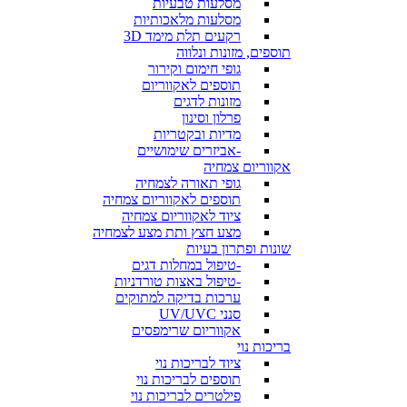
מסלעות טבעיות
מסלעות מלאכותיות
רקעים תלת מימד 3D
תוספים, מזונות ונלווה
גופי חימום וקירור
תוספים לאקווריום
מזונות לדגים
פרלון וסינון
מדיות ובקטריות
-אביזרים שימושיים
אקווריום צמחיה
גופי תאורה לצמחיה
תוספים לאקווריום צמחיה
ציוד לאקווריום צמחיה
מצע חצץ ותת מצע לצמחיה
שונות ופתרון בעיות
-טיפול במחלות דגים
-טיפול באצות טורדניות
ערכות בדיקה למתוקים
סנני UV/UVC
אקווריום שרימפסים
בריכות נוי
ציוד לבריכות נוי
תוספים לבריכות נוי
פילטרים לבריכות נוי