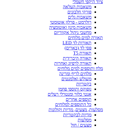
ציוד היקפי חשמלי
משאבות העלאה
פורקי חלבונים
משאבות גלים
רולרמט - פרלון אוטומטי
משאבות מינון ואוטומציה
מחשבי ניהול אקווריום
תאורה למים מלוחים
תאורות לד LED
פסי לד (בארים)
תאורת T5
תאורה היברידית
תאורה לרפיוג ואחרות
מלח ותוספים למים מלוחים
מלחים לריף ומרינה
משולש ואלמנטים
בקטריות
נופוקס ותוספי פחמן
אנטי כלור ומנטרלי רעלים
תוספים אחרים
כל התוספים למלוחים
מסלעות, מצעים, מדיות וקולונות
מדיות לבקטריות
מסלעות
מצעים / חול