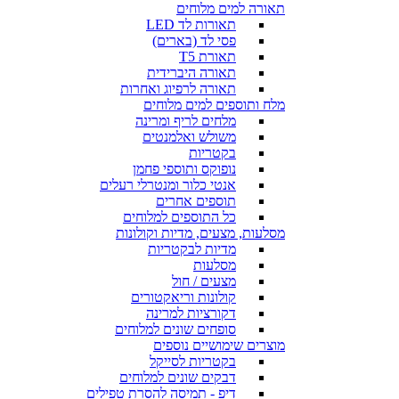
תאורה למים מלוחים
תאורות לד LED
פסי לד (בארים)
תאורת T5
תאורה היברידית
תאורה לרפיוג ואחרות
מלח ותוספים למים מלוחים
מלחים לריף ומרינה
משולש ואלמנטים
בקטריות
נופוקס ותוספי פחמן
אנטי כלור ומנטרלי רעלים
תוספים אחרים
כל התוספים למלוחים
מסלעות, מצעים, מדיות וקולונות
מדיות לבקטריות
מסלעות
מצעים / חול
קולונות וריאקטורים
דקורציות למרינה
סופחים שונים למלוחים
מוצרים שימושיים נוספים
בקטריות לסייקל
דבקים שונים למלוחים
דיפ - תמיסה להסרת טפילים