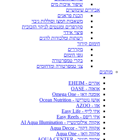
שיפור איכות מים
אביזרים שימושיים
הכנת פראגים
משאבות חמצן וסוללות גיבוי
סקרפרים ומגנטים לניקוי הזכוכית
פיצוי אידוי
רשתות ומלכודות לדגים
חימום קירור
מקררים
גופי חימום
בקרי טמפרטורה
צגי טמפרטורה ומדחומים
מותגים
אהיים - EHEIM
אואזה - OASE
אומגה וואן - Omega One
אושן נוטרישן - Ocean Nutrition
אזו - AZOO
איזי לייף - Easy Life
איזי ריפס - Easy Reefs
אקווה אילומינשיין - AI Aqua Illumination
אקווה דקור - Aqua Decor
אקווה וואן - Aqua One
אקווה סנטר - AQUA CENTER