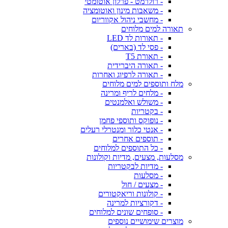
- רולרמט - פרלון אוטומטי
- משאבות מינון ואוטומציה
- מחשבי ניהול אקווריום
תאורה למים מלוחים
- תאורות לד LED
- פסי לד (בארים)
- תאורת T5
- תאורה היברידית
- תאורה לרפיוג ואחרות
מלח ותוספים למים מלוחים
- מלחים לריף ומרינה
- משולש ואלמנטים
- בקטריות
- נופוקס ותוספי פחמן
- אנטי כלור ומנטרלי רעלים
- תוספים אחרים
- כל התוספים למלוחים
מסלעות, מצעים, מדיות וקולונות
- מדיות לבקטריות
- מסלעות
- מצעים / חול
- קולונות וריאקטורים
- דקורציות למרינה
- סופחים שונים למלוחים
מוצרים שימושיים נוספים