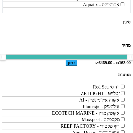
אקווטיקס - Aquatix
סינון
מחיר
סינון
מותגים
רד סי Red Sea
זטלייט - ZETLIGHT
אקווה אילומינשיין - AI
אילומגיק - Illumagic
אקוטק מרין - ECOTECH MARINE
מקספקט - Maxspect
ריף פקטורי - REEF FACTORY
אקווה דקור - Aqua Decor