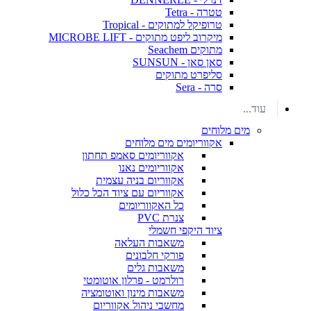
טטרה - Tetra
טרופיקל למתוקים - Tropical
מיקרוב ליפט מתוקים - MICROBE LIFT
מתוקים Seachem
סאן סאן - SUNSUN
סליפרט מתוקים
סרה - Sera
עוד...
מים מלוחים
אקווריומים מים מלוחים
אקווריומים סאמפ תחתון
אקווריומים נאנו
אקווריום בניה עצמית
אקווריום עם ציוד הכל כלול
כל האקווריומים
צנרת PVC
ציוד היקפי חשמלי
משאבות העלאה
פורקי חלבונים
משאבות גלים
רולרמט - פרלון אוטומטי
משאבות מינון ואוטומציה
מחשבי ניהול אקווריום