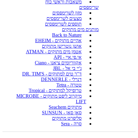
משאבות וראשי כוח
שרימפסים
מזון לשרימפסים
מצעים לשרימפסים
תוספים לשרימפסים
מותגים מים מתוקים
Back to Nature
אהיים מתוקים - EHEIM
אושן נוטרישן מתוקים
אטמן מים מתוקים - ATMAN
אי.פי.איי - API
אקווריומים ציאנו - Ciano
ג'יי בי אל - JBL
ד"ר טים למתוקים - DR. TIM'S
דנרלי - DENNERLE
טטרה - Tetra
טרופיקל למתוקים - Tropical
מיקרוב ליפט מתוקים - MICROBE
LIFT
מתוקים Seachem
סאן סאן - SUNSUN
סליפרט מתוקים
סרה - Sera