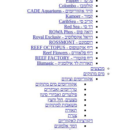
פליפר - Flipper
קולומבו - Colombo
קייד אקווריומים - CADE Aquariums
קמור - Kamoer
קריב סי - CaribSea
רד סי - Red Sea
רואה פוס - ROWA Phos
רויאל אקסלוסיב - Royal Exclusiv
רוסמונט - ROSSMONT
ריף אוקטופוס - REEF OCTOPUS
ריף פלאוורס - Reef Flowers
ריף פקטורי - REEF FACTORY
תאורות לד אילומגיק - Illumagic
מבצעים
מים מתוקים
אקווריומים וציודם
אקווריומים מים מתוקים
טרריומים ואביזרים
פילטרים ואביזרי סינון
מצעים, חול וחצץ
משאבות למתוקים
תאורה
צנרת
דקורציות לאקווריום
דמוי אלמוגים