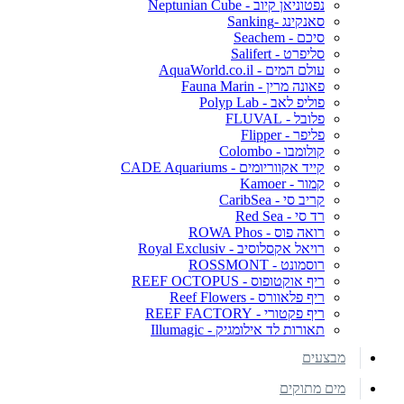
נפטוניאן קיוב - Neptunian Cube
סאנקינג -Sanking
סיכם - Seachem
סליפרט - Salifert
עולם המים - AquaWorld.co.il
פאונה מרין - Fauna Marin
פוליפ לאב - Polyp Lab
פלובל - FLUVAL
פליפר - Flipper
קולומבו - Colombo
קייד אקווריומים - CADE Aquariums
קמור - Kamoer
קריב סי - CaribSea
רד סי - Red Sea
רואה פוס - ROWA Phos
רויאל אקסלוסיב - Royal Exclusiv
רוסמונט - ROSSMONT
ריף אוקטופוס - REEF OCTOPUS
ריף פלאוורס - Reef Flowers
ריף פקטורי - REEF FACTORY
תאורות לד אילומגיק - Illumagic
מבצעים
מים מתוקים