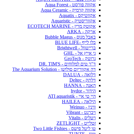
אקווה פורסט - Aqua Forest
אקווה קרמיק - Aqua Ceramic
אקווטיקס - Aquatix
אקווריסטיק - Aquaristic
אקוטק מרין - ECOTECH MARINE
ארקה - ARKA
באבל מגוס - Bubble Magus
בלו לייף -BLUE LIFE
ברייטוול - Brightwell
גי אייץ אל - GHL
גרוטק - GroTech
ד"ר טים למלוחים - DR. TIM'S
דה אקווריום סולושן - The Aquarium Solution
דלואה - DALUA
דלתק - Deltec
האנה - HANNA
הידור - hydor
היי טי איי - ATI aquaristik
הילאה - HAILEA
וויניו - Weinuo
ויברנט - Vibrant
ויטליס - Vitalis
זטלייט - ZETLIGHT
טו ליטל פישס - Two Little Fishies
טונז - TUNZE