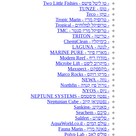
- טו ליטל פישס - Two Little Fishies
- טונז - TUNZE
- טקו - Teco
- טרופיק מרין - Tropic Marin
- טרופיקל למלוחים - Tropical
- טרופיקל מרין סנטר - TMC
- טריטון - TRITON
- כימיקלין - ChemiClean
- לגונה - LAGUNA
- מארין פיור - MARINE PURE
- מודרן ריף - Modern Reef
- מיקרוב ליפט - Microbe Lift
- מקספקט - Maxspect
- מרקו רוקס - Marco Rocks
- נווה - NEWA
- נורת' פין קנדה - Northfin
- ניוס - NYOS
- נפטון סיסטמס - NEPTUNE SYSTEMS
- נפטוניאן קיוב - Neptunian Cube
- סאנקינג -Sanking
- סיכם - Seachem
- סליפרט - Salifert
- עולם המים - AquaWorld.co.il
- פאונה מרין - Fauna Marin
- פוליפ לאב - Polyp Lab