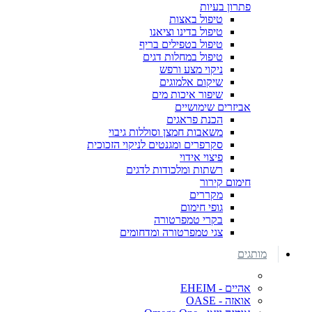
פתרון בעיות
טיפול באצות
טיפול בדינו וציאנו
טיפול בטפילים בריף
טיפול במחלות דגים
ניקוי מצע ורפש
שיקום אלמוגים
שיפור איכות מים
אביזרים שימושיים
הכנת פראגים
משאבות חמצן וסוללות גיבוי
סקרפרים ומגנטים לניקוי הזכוכית
פיצוי אידוי
רשתות ומלכודות לדגים
חימום קירור
מקררים
גופי חימום
בקרי טמפרטורה
צגי טמפרטורה ומדחומים
מותגים
אהיים - EHEIM
אואזה - OASE