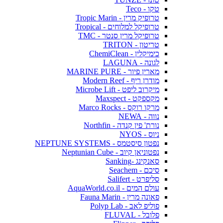
טקו - Teco
טרופיק מרין - Tropic Marin
טרופיקל למלוחים - Tropical
טרופיקל מרין סנטר - TMC
טריטון - TRITON
כימיקלין - ChemiClean
לגונה - LAGUNA
מארין פיור - MARINE PURE
מודרן ריף - Modern Reef
מיקרוב ליפט - Microbe Lift
מקספקט - Maxspect
מרקו רוקס - Marco Rocks
נווה - NEWA
נורת' פין קנדה - Northfin
ניוס - NYOS
נפטון סיסטמס - NEPTUNE SYSTEMS
נפטוניאן קיוב - Neptunian Cube
סאנקינג -Sanking
סיכם - Seachem
סליפרט - Salifert
עולם המים - AquaWorld.co.il
פאונה מרין - Fauna Marin
פוליפ לאב - Polyp Lab
פלובל - FLUVAL