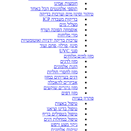
חומצות אמינו
תוספי אלמנטים הכל באחד
טיהור וסינון מים וערכות בדיקה
בדיקות מעבדה ICP
מצליל מים
אוסמוזה הפוכה ושרף
מדי מליחות
ערכות בדיקה ידניות ואוטומטיות
סינון, פרלון, פחם ועוד
סנני UVC
מזון למים מלוחים
מזון לדגים
הזנת אלמוגים
מזון לחסרי חוליות
דגים בעייתים במזון
אביזרים להאכלה
מזון גרגרים שוקעים
מזון דפים
פתרון בעיות
טיפול באצות
טיפול בדינו וציאנו
טיפול בטפילים בריף
טיפול במחלות דגים
ניקוי מצע ורפש
שיקום אלמוגים