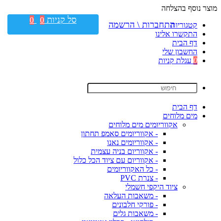
מוצר נוסף בהצלחה
סל קניות
0
0
התחברות \ הרשמה
קטגוריות
התקשרו אלינו
דף הבית
החשבון שלי
0
עגלת קניות
דף הבית
מים מלוחים
אקווריומים מים מלוחים
- אקווריומים סאמפ תחתון
- אקווריומים נאנו
- אקווריום בניה עצמית
- אקווריום עם ציוד הכל כלול
- כל האקווריומים
- צנרת PVC
ציוד היקפי חשמלי
- משאבות העלאה
- פורקי חלבונים
- משאבות גלים