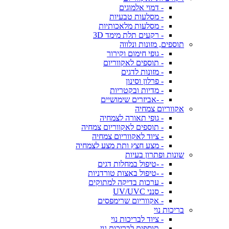
- דמוי אלמוגים
- מסלעות טבעיות
- מסלעות מלאכותיות
- רקעים תלת מימד 3D
תוספים, מזונות ונלווה
- גופי חימום וקירור
- תוספים לאקווריום
- מזונות לדגים
- פרלון וסינון
- מדיות ובקטריות
- -אביזרים שימושיים
אקווריום צמחיה
- גופי תאורה לצמחיה
- תוספים לאקווריום צמחיה
- ציוד לאקווריום צמחיה
- מצע חצץ ותת מצע לצמחיה
שונות ופתרון בעיות
- -טיפול במחלות דגים
- -טיפול באצות טורדניות
- ערכות בדיקה למתוקים
- סנני UV/UVC
- אקווריום שרימפסים
בריכות נוי
- ציוד לבריכות נוי
- תוספים לבריכות נוי