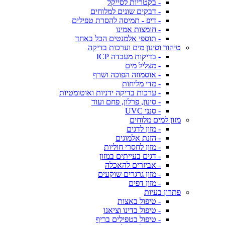
- בקטריות לסייקל
- דבקים שונים למלוחים
- דיפ - תמיסה להסרת טפילים
- חומצות אמינו
- תוספי אלמנטים הכל באחד
טיהור וסינון מים וערכות בדיקה
- בדיקות מעבדה ICP
- מצליל מים
- אוסמוזה הפוכה ושרף
- מדי מליחות
- ערכות בדיקה ידניות ואוטומטיות
- סינון, פרלון, פחם ועוד
- סנני UVC
מזון למים מלוחים
- מזון לדגים
- הזנת אלמוגים
- מזון לחסרי חוליות
- דגים בעייתים במזון
- אביזרים להאכלה
- מזון גרגרים שוקעים
- מזון דפים
פתרון בעיות
- טיפול באצות
- טיפול בדינו וציאנו
- טיפול בטפילים בריף