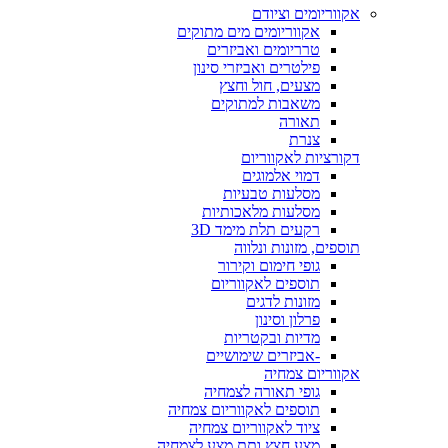
אקווריומים וציודם
אקווריומים מים מתוקים
טרריומים ואביזרים
פילטרים ואביזרי סינון
מצעים, חול וחצץ
משאבות למתוקים
תאורה
צנרת
דקורציות לאקווריום
דמוי אלמוגים
מסלעות טבעיות
מסלעות מלאכותיות
רקעים תלת מימד 3D
תוספים, מזונות ונלווה
גופי חימום וקירור
תוספים לאקווריום
מזונות לדגים
פרלון וסינון
מדיות ובקטריות
-אביזרים שימושיים
אקווריום צמחיה
גופי תאורה לצמחיה
תוספים לאקווריום צמחיה
ציוד לאקווריום צמחיה
מצע חצץ ותת מצע לצמחיה