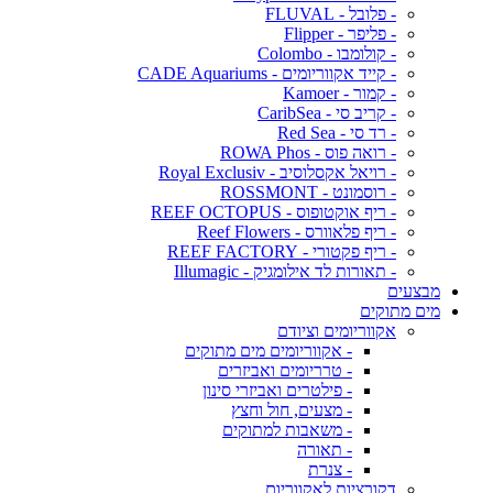
- פלובל - FLUVAL
- פליפר - Flipper
- קולומבו - Colombo
- קייד אקווריומים - CADE Aquariums
- קמור - Kamoer
- קריב סי - CaribSea
- רד סי - Red Sea
- רואה פוס - ROWA Phos
- רויאל אקסלוסיב - Royal Exclusiv
- רוסמונט - ROSSMONT
- ריף אוקטופוס - REEF OCTOPUS
- ריף פלאוורס - Reef Flowers
- ריף פקטורי - REEF FACTORY
- תאורות לד אילומגיק - Illumagic
מבצעים
מים מתוקים
אקווריומים וציודם
- אקווריומים מים מתוקים
- טרריומים ואביזרים
- פילטרים ואביזרי סינון
- מצעים, חול וחצץ
- משאבות למתוקים
- תאורה
- צנרת
דקורציות לאקווריום