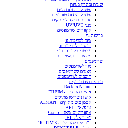
שונות ופתרון בעיות
-טיפול במחלות דגים
-טיפול באצות טורדניות
ערכות בדיקה למתוקים
סנני UV/UVC
אקווריום שרימפסים
בריכות נוי
ציוד לבריכות נוי
תוספים לבריכות נוי
פילטרים לבריכות נוי
משאבות וראשי כוח
שרימפסים
מזון לשרימפסים
מצעים לשרימפסים
תוספים לשרימפסים
מותגים מים מתוקים
Back to Nature
אהיים מתוקים - EHEIM
אושן נוטרישן מתוקים
אטמן מים מתוקים - ATMAN
אי.פי.איי - API
אקווריומים ציאנו - Ciano
ג'יי בי אל - JBL
ד"ר טים למתוקים - DR. TIM'S
דנרלי - DENNERLE