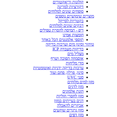
קולונות וריאקטורים
דקורציות למרינה
סופחים שונים למלוחים
מוצרים שימושיים נוספים
בקטריות לסייקל
דבקים שונים למלוחים
דיפ - תמיסה להסרת טפילים
חומצות אמינו
תוספי אלמנטים הכל באחד
טיהור וסינון מים וערכות בדיקה
בדיקות מעבדה ICP
מצליל מים
אוסמוזה הפוכה ושרף
מדי מליחות
ערכות בדיקה ידניות ואוטומטיות
סינון, פרלון, פחם ועוד
סנני UVC
מזון למים מלוחים
מזון לדגים
הזנת אלמוגים
מזון לחסרי חוליות
דגים בעייתים במזון
אביזרים להאכלה
מזון גרגרים שוקעים
מזון דפים