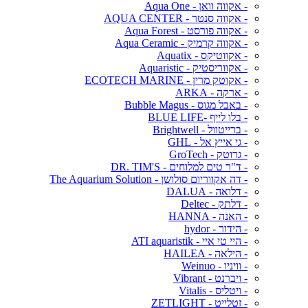
- אקווה וואן - Aqua One
- אקווה סנטר - AQUA CENTER
- אקווה פורסט - Aqua Forest
- אקווה קרמיק - Aqua Ceramic
- אקווטיקס - Aquatix
- אקווריסטיק - Aquaristic
- אקוטק מרין - ECOTECH MARINE
- ארקה - ARKA
- באבל מגוס - Bubble Magus
- בלו לייף -BLUE LIFE
- ברייטוול - Brightwell
- גי אייץ אל - GHL
- גרוטק - GroTech
- ד"ר טים למלוחים - DR. TIM'S
- דה אקווריום סולושן - The Aquarium Solution
- דלואה - DALUA
- דלתק - Deltec
- האנה - HANNA
- הידור - hydor
- היי טי איי - ATI aquaristik
- הילאה - HAILEA
- וויניו - Weinuo
- ויברנט - Vibrant
- ויטליס - Vitalis
- זטלייט - ZETLIGHT