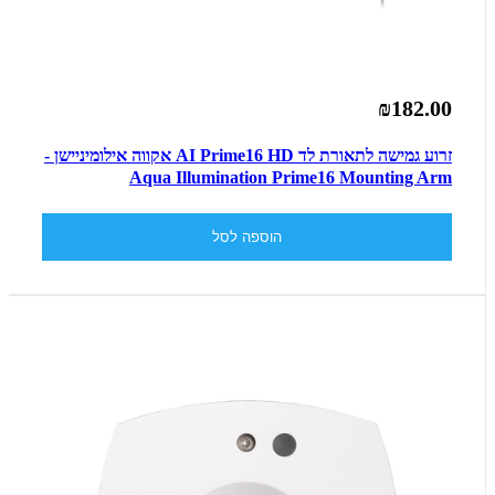
₪182.00
זרוע גמישה לתאורת לד AI Prime16 HD אקווה אילומיניישן -
Aqua Illumination Prime16 Mounting Arm
הוספה לסל