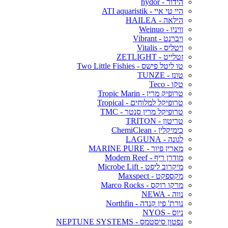
הידור - hydor
היי טי איי - ATI aquaristik
הילאה - HAILEA
וויניו - Weinuo
ויברנט - Vibrant
ויטליס - Vitalis
זטלייט - ZETLIGHT
טו ליטל פישס - Two Little Fishies
טונז - TUNZE
טקו - Teco
טרופיק מרין - Tropic Marin
טרופיקל למלוחים - Tropical
טרופיקל מרין סנטר - TMC
טריטון - TRITON
כימיקלין - ChemiClean
לגונה - LAGUNA
מארין פיור - MARINE PURE
מודרן ריף - Modern Reef
מיקרוב ליפט - Microbe Lift
מקספקט - Maxspect
מרקו רוקס - Marco Rocks
נווה - NEWA
נורת' פין קנדה - Northfin
ניוס - NYOS
נפטון סיסטמס - NEPTUNE SYSTEMS