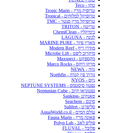
טקו - Teco
טרופיק מרין - Tropic Marin
טרופיקל למלוחים - Tropical
טרופיקל מרין סנטר - TMC
טריטון - TRITON
כימיקלין - ChemiClean
לגונה - LAGUNA
מארין פיור - MARINE PURE
מודרן ריף - Modern Reef
מיקרוב ליפט - Microbe Lift
מקספקט - Maxspect
מרקו רוקס - Marco Rocks
נווה - NEWA
נורת' פין קנדה - Northfin
ניוס - NYOS
נפטון סיסטמס - NEPTUNE SYSTEMS
נפטוניאן קיוב - Neptunian Cube
סאנקינג -Sanking
סיכם - Seachem
סליפרט - Salifert
עולם המים - AquaWorld.co.il
פאונה מרין - Fauna Marin
פוליפ לאב - Polyp Lab
פלובל - FLUVAL