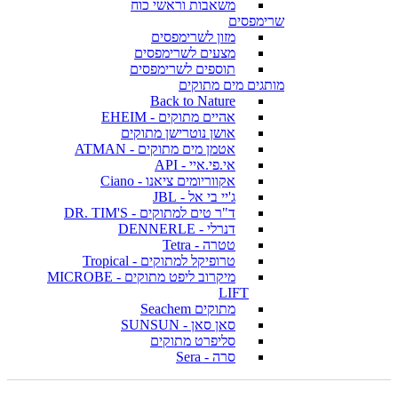
משאבות וראשי כוח
שרימפסים
מזון לשרימפסים
מצעים לשרימפסים
תוספים לשרימפסים
מותגים מים מתוקים
Back to Nature
אהיים מתוקים - EHEIM
אושן נוטרישן מתוקים
אטמן מים מתוקים - ATMAN
אי.פי.איי - API
אקווריומים ציאנו - Ciano
ג'יי בי אל - JBL
ד"ר טים למתוקים - DR. TIM'S
דנרלי - DENNERLE
טטרה - Tetra
טרופיקל למתוקים - Tropical
מיקרוב ליפט מתוקים - MICROBE
LIFT
מתוקים Seachem
סאן סאן - SUNSUN
סליפרט מתוקים
סרה - Sera