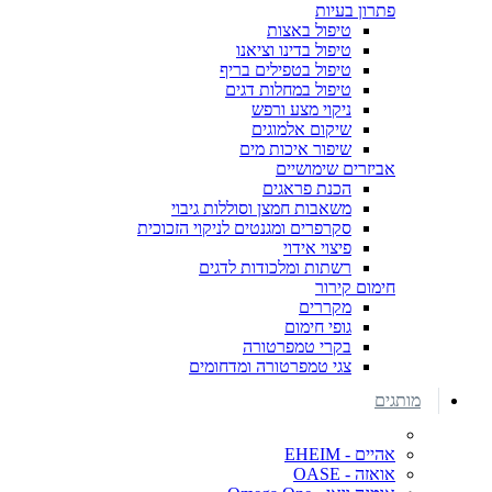
פתרון בעיות
טיפול באצות
טיפול בדינו וציאנו
טיפול בטפילים בריף
טיפול במחלות דגים
ניקוי מצע ורפש
שיקום אלמוגים
שיפור איכות מים
אביזרים שימושיים
הכנת פראגים
משאבות חמצן וסוללות גיבוי
סקרפרים ומגנטים לניקוי הזכוכית
פיצוי אידוי
רשתות ומלכודות לדגים
חימום קירור
מקררים
גופי חימום
בקרי טמפרטורה
צגי טמפרטורה ומדחומים
מותגים
אהיים - EHEIM
אואזה - OASE