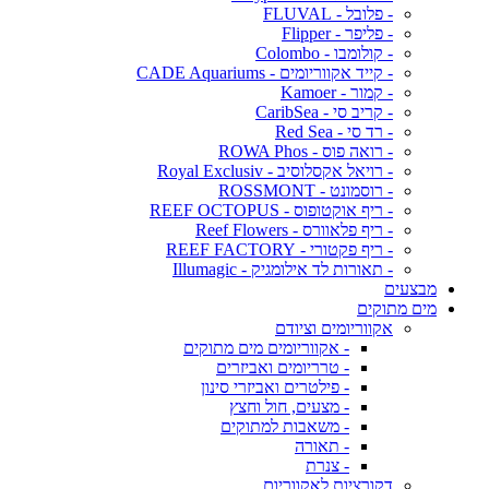
- פלובל - FLUVAL
- פליפר - Flipper
- קולומבו - Colombo
- קייד אקווריומים - CADE Aquariums
- קמור - Kamoer
- קריב סי - CaribSea
- רד סי - Red Sea
- רואה פוס - ROWA Phos
- רויאל אקסלוסיב - Royal Exclusiv
- רוסמונט - ROSSMONT
- ריף אוקטופוס - REEF OCTOPUS
- ריף פלאוורס - Reef Flowers
- ריף פקטורי - REEF FACTORY
- תאורות לד אילומגיק - Illumagic
מבצעים
מים מתוקים
אקווריומים וציודם
- אקווריומים מים מתוקים
- טרריומים ואביזרים
- פילטרים ואביזרי סינון
- מצעים, חול וחצץ
- משאבות למתוקים
- תאורה
- צנרת
דקורציות לאקווריום