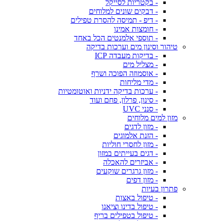
- בקטריות לסייקל
- דבקים שונים למלוחים
- דיפ - תמיסה להסרת טפילים
- חומצות אמינו
- תוספי אלמנטים הכל באחד
טיהור וסינון מים וערכות בדיקה
- בדיקות מעבדה ICP
- מצליל מים
- אוסמוזה הפוכה ושרף
- מדי מליחות
- ערכות בדיקה ידניות ואוטומטיות
- סינון, פרלון, פחם ועוד
- סנני UVC
מזון למים מלוחים
- מזון לדגים
- הזנת אלמוגים
- מזון לחסרי חוליות
- דגים בעייתים במזון
- אביזרים להאכלה
- מזון גרגרים שוקעים
- מזון דפים
פתרון בעיות
- טיפול באצות
- טיפול בדינו וציאנו
- טיפול בטפילים בריף