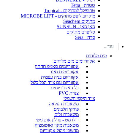
טטרה - Tetra
טרופיקל למתוקים - Tropical
מיקרוב ליפט מתוקים - MICROBE LIFT
מתוקים Seachem
סאן סאן - SUNSUN
סליפרט מתוקים
סרה - Sera
עוד...
מים מלוחים
אקווריומים מים מלוחים
אקווריומים סאמפ תחתון
אקווריומים נאנו
אקווריום בניה עצמית
אקווריום עם ציוד הכל כלול
כל האקווריומים
צנרת PVC
ציוד היקפי חשמלי
משאבות העלאה
פורקי חלבונים
משאבות גלים
רולרמט - פרלון אוטומטי
משאבות מינון ואוטומציה
מחשבי ניהול אקווריום