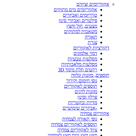
אקווריומים וציודם
אקווריומים מים מתוקים
טרריומים ואביזרים
פילטרים ואביזרי סינון
מצעים, חול וחצץ
משאבות למתוקים
תאורה
צנרת
דקורציות לאקווריום
דמוי אלמוגים
מסלעות טבעיות
מסלעות מלאכותיות
רקעים תלת מימד 3D
תוספים, מזונות ונלווה
גופי חימום וקירור
תוספים לאקווריום
מזונות לדגים
פרלון וסינון
מדיות ובקטריות
-אביזרים שימושיים
אקווריום צמחיה
גופי תאורה לצמחיה
תוספים לאקווריום צמחיה
ציוד לאקווריום צמחיה
מצע חצץ ותת מצע לצמחיה