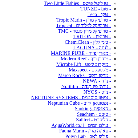
- טו ליטל פישס - Two Little Fishies
- טונז - TUNZE
- טקו - Teco
- טרופיק מרין - Tropic Marin
- טרופיקל למלוחים - Tropical
- טרופיקל מרין סנטר - TMC
- טריטון - TRITON
- כימיקלין - ChemiClean
- לגונה - LAGUNA
- מארין פיור - MARINE PURE
- מודרן ריף - Modern Reef
- מיקרוב ליפט - Microbe Lift
- מקספקט - Maxspect
- מרקו רוקס - Marco Rocks
- נווה - NEWA
- נורת' פין קנדה - Northfin
- ניוס - NYOS
- נפטון סיסטמס - NEPTUNE SYSTEMS
- נפטוניאן קיוב - Neptunian Cube
- סאנקינג -Sanking
- סיכם - Seachem
- סליפרט - Salifert
- עולם המים - AquaWorld.co.il
- פאונה מרין - Fauna Marin
- פוליפ לאב - Polyp Lab