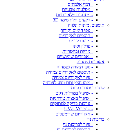
- דמוי אלמוגים
- מסלעות טבעיות
- מסלעות מלאכותיות
- רקעים תלת מימד 3D
תוספים, מזונות ונלווה
- גופי חימום וקירור
- תוספים לאקווריום
- מזונות לדגים
- פרלון וסינון
- מדיות ובקטריות
- -אביזרים שימושיים
אקווריום צמחיה
- גופי תאורה לצמחיה
- תוספים לאקווריום צמחיה
- ציוד לאקווריום צמחיה
- מצע חצץ ותת מצע לצמחיה
שונות ופתרון בעיות
- -טיפול במחלות דגים
- -טיפול באצות טורדניות
- ערכות בדיקה למתוקים
- סנני UV/UVC
- אקווריום שרימפסים
בריכות נוי
- ציוד לבריכות נוי
- תוספים לבריכות נוי