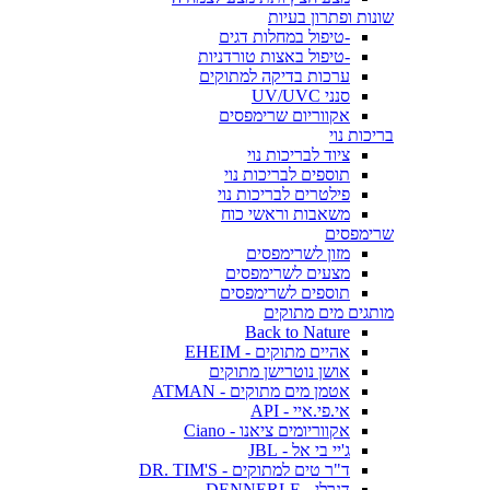
שונות ופתרון בעיות
-טיפול במחלות דגים
-טיפול באצות טורדניות
ערכות בדיקה למתוקים
סנני UV/UVC
אקווריום שרימפסים
בריכות נוי
ציוד לבריכות נוי
תוספים לבריכות נוי
פילטרים לבריכות נוי
משאבות וראשי כוח
שרימפסים
מזון לשרימפסים
מצעים לשרימפסים
תוספים לשרימפסים
מותגים מים מתוקים
Back to Nature
אהיים מתוקים - EHEIM
אושן נוטרישן מתוקים
אטמן מים מתוקים - ATMAN
אי.פי.איי - API
אקווריומים ציאנו - Ciano
ג'יי בי אל - JBL
ד"ר טים למתוקים - DR. TIM'S
דנרלי - DENNERLE