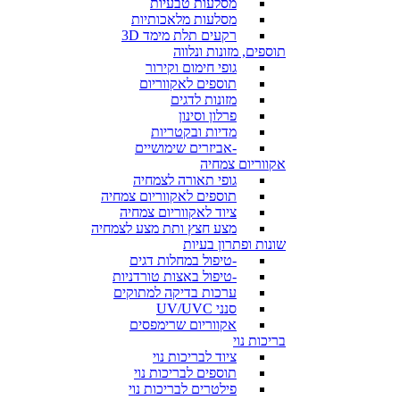
מסלעות טבעיות
מסלעות מלאכותיות
רקעים תלת מימד 3D
תוספים, מזונות ונלווה
גופי חימום וקירור
תוספים לאקווריום
מזונות לדגים
פרלון וסינון
מדיות ובקטריות
-אביזרים שימושיים
אקווריום צמחיה
גופי תאורה לצמחיה
תוספים לאקווריום צמחיה
ציוד לאקווריום צמחיה
מצע חצץ ותת מצע לצמחיה
שונות ופתרון בעיות
-טיפול במחלות דגים
-טיפול באצות טורדניות
ערכות בדיקה למתוקים
סנני UV/UVC
אקווריום שרימפסים
בריכות נוי
ציוד לבריכות נוי
תוספים לבריכות נוי
פילטרים לבריכות נוי