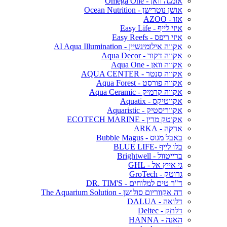
אומגה וואן - Omega One
אושן נוטרישן - Ocean Nutrition
אזו - AZOO
איזי לייף - Easy Life
איזי ריפס - Easy Reefs
אקווה אילומינשיין - AI Aqua Illumination
אקווה דקור - Aqua Decor
אקווה וואן - Aqua One
אקווה סנטר - AQUA CENTER
אקווה פורסט - Aqua Forest
אקווה קרמיק - Aqua Ceramic
אקווטיקס - Aquatix
אקווריסטיק - Aquaristic
אקוטק מרין - ECOTECH MARINE
ארקה - ARKA
באבל מגוס - Bubble Magus
בלו לייף -BLUE LIFE
ברייטוול - Brightwell
גי אייץ אל - GHL
גרוטק - GroTech
ד"ר טים למלוחים - DR. TIM'S
דה אקווריום סולושן - The Aquarium Solution
דלואה - DALUA
דלתק - Deltec
האנה - HANNA