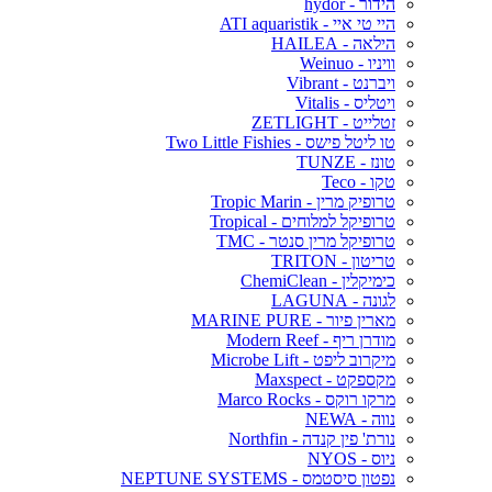
הידור - hydor
היי טי איי - ATI aquaristik
הילאה - HAILEA
וויניו - Weinuo
ויברנט - Vibrant
ויטליס - Vitalis
זטלייט - ZETLIGHT
טו ליטל פישס - Two Little Fishies
טונז - TUNZE
טקו - Teco
טרופיק מרין - Tropic Marin
טרופיקל למלוחים - Tropical
טרופיקל מרין סנטר - TMC
טריטון - TRITON
כימיקלין - ChemiClean
לגונה - LAGUNA
מארין פיור - MARINE PURE
מודרן ריף - Modern Reef
מיקרוב ליפט - Microbe Lift
מקספקט - Maxspect
מרקו רוקס - Marco Rocks
נווה - NEWA
נורת' פין קנדה - Northfin
ניוס - NYOS
נפטון סיסטמס - NEPTUNE SYSTEMS