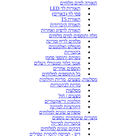
תאורה למים מלוחים
תאורות לד LED
פסי לד (בארים)
תאורת T5
תאורה היברידית
תאורה לרפיוג ואחרות
מלח ותוספים למים מלוחים
מלחים לריף ומרינה
משולש ואלמנטים
בקטריות
נופוקס ותוספי פחמן
אנטי כלור ומנטרלי רעלים
תוספים אחרים
כל התוספים למלוחים
מסלעות, מצעים, מדיות וקולונות
מדיות לבקטריות
מסלעות
מצעים / חול
קולונות וריאקטורים
דקורציות למרינה
סופחים שונים למלוחים
מוצרים שימושיים נוספים
בקטריות לסייקל
דבקים שונים למלוחים
דיפ - תמיסה להסרת טפילים