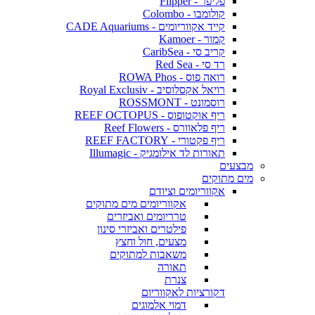
פליפר - Flipper
קולומבו - Colombo
קייד אקווריומים - CADE Aquariums
קמור - Kamoer
קריב סי - CaribSea
רד סי - Red Sea
רואה פוס - ROWA Phos
רויאל אקסלוסיב - Royal Exclusiv
רוסמונט - ROSSMONT
ריף אוקטופוס - REEF OCTOPUS
ריף פלאוורס - Reef Flowers
ריף פקטורי - REEF FACTORY
תאורות לד אילומגיק - Illumagic
מבצעים
מים מתוקים
אקווריומים וציודם
אקווריומים מים מתוקים
טרריומים ואביזרים
פילטרים ואביזרי סינון
מצעים, חול וחצץ
משאבות למתוקים
תאורה
צנרת
דקורציות לאקווריום
דמוי אלמוגים