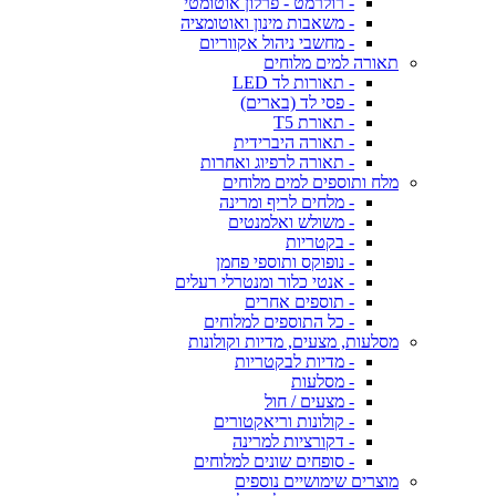
- רולרמט - פרלון אוטומטי
- משאבות מינון ואוטומציה
- מחשבי ניהול אקווריום
תאורה למים מלוחים
- תאורות לד LED
- פסי לד (בארים)
- תאורת T5
- תאורה היברידית
- תאורה לרפיוג ואחרות
מלח ותוספים למים מלוחים
- מלחים לריף ומרינה
- משולש ואלמנטים
- בקטריות
- נופוקס ותוספי פחמן
- אנטי כלור ומנטרלי רעלים
- תוספים אחרים
- כל התוספים למלוחים
מסלעות, מצעים, מדיות וקולונות
- מדיות לבקטריות
- מסלעות
- מצעים / חול
- קולונות וריאקטורים
- דקורציות למרינה
- סופחים שונים למלוחים
מוצרים שימושיים נוספים