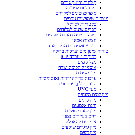
קולונות וריאקטורים
דקורציות למרינה
סופחים שונים למלוחים
מוצרים שימושיים נוספים
בקטריות לסייקל
דבקים שונים למלוחים
דיפ - תמיסה להסרת טפילים
חומצות אמינו
תוספי אלמנטים הכל באחד
טיהור וסינון מים וערכות בדיקה
בדיקות מעבדה ICP
מצליל מים
אוסמוזה הפוכה ושרף
מדי מליחות
ערכות בדיקה ידניות ואוטומטיות
סינון, פרלון, פחם ועוד
סנני UVC
מזון למים מלוחים
מזון לדגים
הזנת אלמוגים
מזון לחסרי חוליות
דגים בעייתים במזון
אביזרים להאכלה
מזון גרגרים שוקעים
מזון דפים