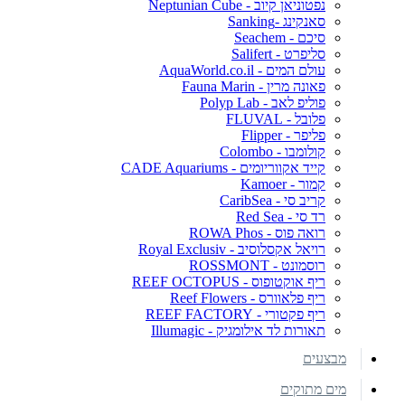
נפטוניאן קיוב - Neptunian Cube
סאנקינג -Sanking
סיכם - Seachem
סליפרט - Salifert
עולם המים - AquaWorld.co.il
פאונה מרין - Fauna Marin
פוליפ לאב - Polyp Lab
פלובל - FLUVAL
פליפר - Flipper
קולומבו - Colombo
קייד אקווריומים - CADE Aquariums
קמור - Kamoer
קריב סי - CaribSea
רד סי - Red Sea
רואה פוס - ROWA Phos
רויאל אקסלוסיב - Royal Exclusiv
רוסמונט - ROSSMONT
ריף אוקטופוס - REEF OCTOPUS
ריף פלאוורס - Reef Flowers
ריף פקטורי - REEF FACTORY
תאורות לד אילומגיק - Illumagic
מבצעים
מים מתוקים