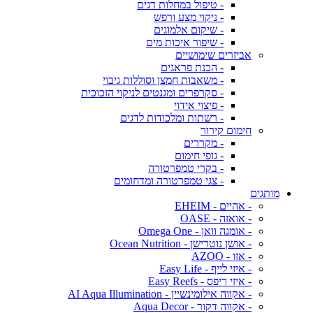
- טיפול במחלות דגים
- ניקוי מצע ורפש
- שיקום אלמוגים
- שיפור איכות מים
אביזרים שימושיים
- הכנת פראגים
- משאבות חמצן וסוללות גיבוי
- סקרפרים ומגנטים לניקוי הזכוכית
- פיצוי אידוי
- רשתות ומלכודות לדגים
חימום קירור
- מקררים
- גופי חימום
- בקרי טמפרטורה
- צגי טמפרטורה ומדחומים
מותגים
- אהיים - EHEIM
- אואזה - OASE
- אומגה וואן - Omega One
- אושן נוטרישן - Ocean Nutrition
- אזו - AZOO
- איזי לייף - Easy Life
- איזי ריפס - Easy Reefs
- אקווה אילומינשיין - AI Aqua Illumination
- אקווה דקור - Aqua Decor