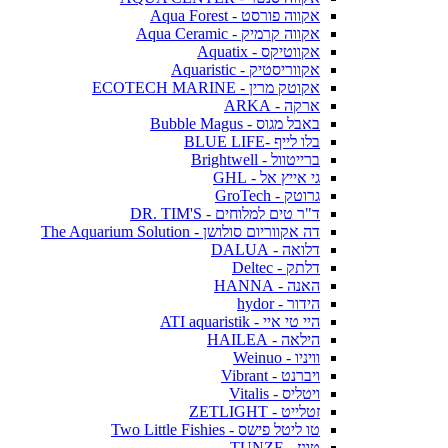
אקווה פורסט - Aqua Forest
אקווה קרמיק - Aqua Ceramic
אקווטיקס - Aquatix
אקווריסטיק - Aquaristic
אקוטק מרין - ECOTECH MARINE
ארקה - ARKA
באבל מגוס - Bubble Magus
בלו לייף -BLUE LIFE
ברייטוול - Brightwell
גי אייץ אל - GHL
גרוטק - GroTech
ד"ר טים למלוחים - DR. TIM'S
דה אקווריום סולושן - The Aquarium Solution
דלואה - DALUA
דלתק - Deltec
האנה - HANNA
הידור - hydor
היי טי איי - ATI aquaristik
הילאה - HAILEA
וויניו - Weinuo
ויברנט - Vibrant
ויטליס - Vitalis
זטלייט - ZETLIGHT
טו ליטל פישס - Two Little Fishies
טונז - TUNZE