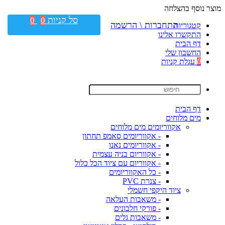
מוצר נוסף בהצלחה
סל קניות
0
0
התחברות \ הרשמה
קטגוריות
התקשרו אלינו
דף הבית
החשבון שלי
0
עגלת קניות
דף הבית
מים מלוחים
אקווריומים מים מלוחים
- אקווריומים סאמפ תחתון
- אקווריומים נאנו
- אקווריום בניה עצמית
- אקווריום עם ציוד הכל כלול
- כל האקווריומים
- צנרת PVC
ציוד היקפי חשמלי
- משאבות העלאה
- פורקי חלבונים
- משאבות גלים