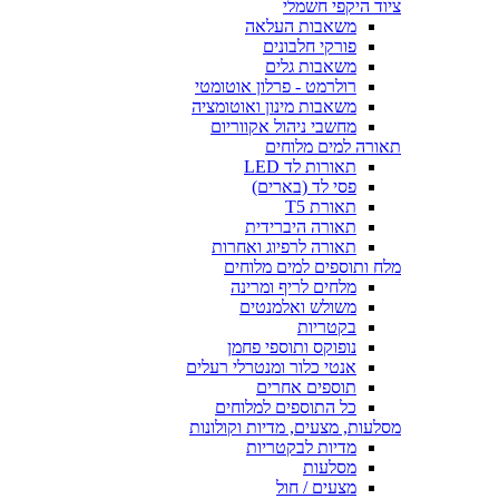
ציוד היקפי חשמלי
משאבות העלאה
פורקי חלבונים
משאבות גלים
רולרמט - פרלון אוטומטי
משאבות מינון ואוטומציה
מחשבי ניהול אקווריום
תאורה למים מלוחים
תאורות לד LED
פסי לד (בארים)
תאורת T5
תאורה היברידית
תאורה לרפיוג ואחרות
מלח ותוספים למים מלוחים
מלחים לריף ומרינה
משולש ואלמנטים
בקטריות
נופוקס ותוספי פחמן
אנטי כלור ומנטרלי רעלים
תוספים אחרים
כל התוספים למלוחים
מסלעות, מצעים, מדיות וקולונות
מדיות לבקטריות
מסלעות
מצעים / חול