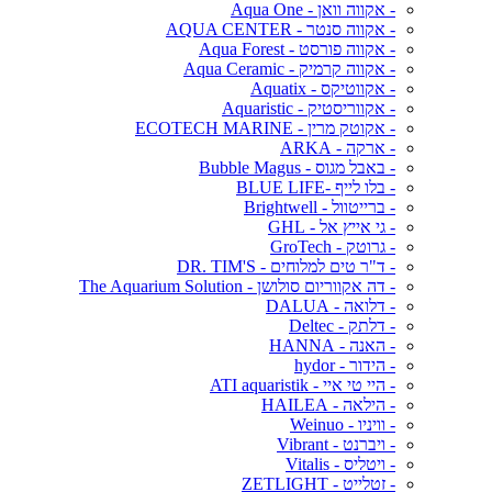
- אקווה וואן - Aqua One
- אקווה סנטר - AQUA CENTER
- אקווה פורסט - Aqua Forest
- אקווה קרמיק - Aqua Ceramic
- אקווטיקס - Aquatix
- אקווריסטיק - Aquaristic
- אקוטק מרין - ECOTECH MARINE
- ארקה - ARKA
- באבל מגוס - Bubble Magus
- בלו לייף -BLUE LIFE
- ברייטוול - Brightwell
- גי אייץ אל - GHL
- גרוטק - GroTech
- ד"ר טים למלוחים - DR. TIM'S
- דה אקווריום סולושן - The Aquarium Solution
- דלואה - DALUA
- דלתק - Deltec
- האנה - HANNA
- הידור - hydor
- היי טי איי - ATI aquaristik
- הילאה - HAILEA
- וויניו - Weinuo
- ויברנט - Vibrant
- ויטליס - Vitalis
- זטלייט - ZETLIGHT