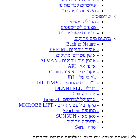
- פילטרים לבריכות נוי
- משאבות וראשי כוח
שרימפסים
- מזון לשרימפסים
- מצעים לשרימפסים
- תוספים לשרימפסים
מותגים מים מתוקים
- Back to Nature
- אהיים מתוקים - EHEIM
- אושן נוטרישן מתוקים
- אטמן מים מתוקים - ATMAN
- אי.פי.איי - API
- אקווריומים ציאנו - Ciano
- ג'יי בי אל - JBL
- ד"ר טים למתוקים - DR. TIM'S
- דנרלי - DENNERLE
- טטרה - Tetra
- טרופיקל למתוקים - Tropical
- מיקרוב ליפט מתוקים - MICROBE LIFT
- מתוקים Seachem
- סאן סאן - SUNSUN
- סליפרט מתוקים
- סרה - Sera
לא מצאתם משהו? צרו קשר. משלוחים מהירים עד הבית