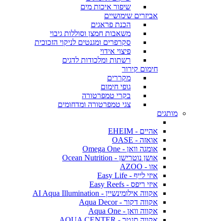
שיפור איכות מים
אביזרים שימושיים
הכנת פראגים
משאבות חמצן וסוללות גיבוי
סקרפרים ומגנטים לניקוי הזכוכית
פיצוי אידוי
רשתות ומלכודות לדגים
חימום קירור
מקררים
גופי חימום
בקרי טמפרטורה
צגי טמפרטורה ומדחומים
מותגים
אהיים - EHEIM
אואזה - OASE
אומגה וואן - Omega One
אושן נוטרישן - Ocean Nutrition
אזו - AZOO
איזי לייף - Easy Life
איזי ריפס - Easy Reefs
אקווה אילומינשיין - AI Aqua Illumination
אקווה דקור - Aqua Decor
אקווה וואן - Aqua One
אקווה סנטר - AQUA CENTER