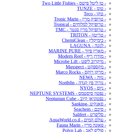
- טו ליטל פישס - Two Little Fishies
- טונז - TUNZE
- טקו - Teco
- טרופיק מרין - Tropic Marin
- טרופיקל למלוחים - Tropical
- טרופיקל מרין סנטר - TMC
- טריטון - TRITON
- כימיקלין - ChemiClean
- לגונה - LAGUNA
- מארין פיור - MARINE PURE
- מודרן ריף - Modern Reef
- מיקרוב ליפט - Microbe Lift
- מקספקט - Maxspect
- מרקו רוקס - Marco Rocks
- נווה - NEWA
- נורת' פין קנדה - Northfin
- ניוס - NYOS
- נפטון סיסטמס - NEPTUNE SYSTEMS
- נפטוניאן קיוב - Neptunian Cube
- סאנקינג -Sanking
- סיכם - Seachem
- סליפרט - Salifert
- עולם המים - AquaWorld.co.il
- פאונה מרין - Fauna Marin
- פוליפ לאב - Polyp Lab