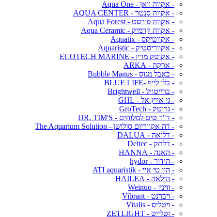
- אקווה וואן - Aqua One
- אקווה סנטר - AQUA CENTER
- אקווה פורסט - Aqua Forest
- אקווה קרמיק - Aqua Ceramic
- אקווטיקס - Aquatix
- אקווריסטיק - Aquaristic
- אקוטק מרין - ECOTECH MARINE
- ארקה - ARKA
- באבל מגוס - Bubble Magus
- בלו לייף -BLUE LIFE
- ברייטוול - Brightwell
- גי אייץ אל - GHL
- גרוטק - GroTech
- ד"ר טים למלוחים - DR. TIM'S
- דה אקווריום סולושן - The Aquarium Solution
- דלואה - DALUA
- דלתק - Deltec
- האנה - HANNA
- הידור - hydor
- היי טי איי - ATI aquaristik
- הילאה - HAILEA
- וויניו - Weinuo
- ויברנט - Vibrant
- ויטליס - Vitalis
- זטלייט - ZETLIGHT