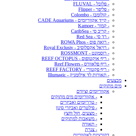
- פלובל - FLUVAL
- פליפר - Flipper
- קולומבו - Colombo
- קייד אקווריומים - CADE Aquariums
- קמור - Kamoer
- קריב סי - CaribSea
- רד סי - Red Sea
- רואה פוס - ROWA Phos
- רויאל אקסלוסיב - Royal Exclusiv
- רוסמונט - ROSSMONT
- ריף אוקטופוס - REEF OCTOPUS
- ריף פלאוורס - Reef Flowers
- ריף פקטורי - REEF FACTORY
- תאורות לד אילומגיק - Illumagic
מבצעים
מים מתוקים
אקווריומים וציודם
- אקווריומים מים מתוקים
- טרריומים ואביזרים
- פילטרים ואביזרי סינון
- מצעים, חול וחצץ
- משאבות למתוקים
- תאורה
- צנרת
דקורציות לאקווריום