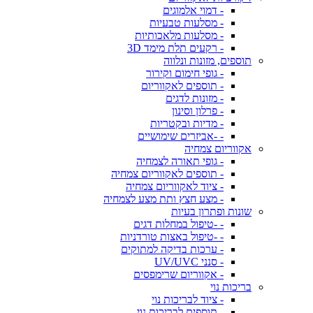
- דמוי אלמוגים
- מסלעות טבעיות
- מסלעות מלאכותיות
- רקעים תלת מימד 3D
תוספים, מזונות ונלווה
- גופי חימום וקירור
- תוספים לאקווריום
- מזונות לדגים
- פרלון וסינון
- מדיות ובקטריות
- -אביזרים שימושיים
אקווריום צמחיה
- גופי תאורה לצמחיה
- תוספים לאקווריום צמחיה
- ציוד לאקווריום צמחיה
- מצע חצץ ותת מצע לצמחיה
שונות ופתרון בעיות
- -טיפול במחלות דגים
- -טיפול באצות טורדניות
- ערכות בדיקה למתוקים
- סנני UV/UVC
- אקווריום שרימפסים
בריכות נוי
- ציוד לבריכות נוי
- תוספים לבריכות נוי