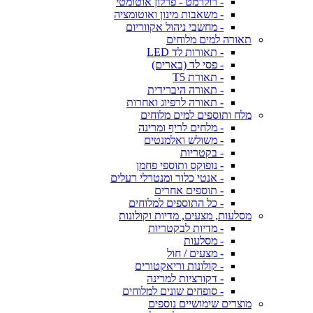
- רולרמט - פרלון אוטומטי
- משאבות מינון ואוטומציה
- מחשבי ניהול אקווריום
תאורה למים מלוחים
- תאורות לד LED
- פסי לד (בארים)
- תאורת T5
- תאורה היברידית
- תאורה לרפיוג ואחרות
מלח ותוספים למים מלוחים
- מלחים לריף ומרינה
- משולש ואלמנטים
- בקטריות
- נופוקס ותוספי פחמן
- אנטי כלור ומנטרלי רעלים
- תוספים אחרים
- כל התוספים למלוחים
מסלעות, מצעים, מדיות וקולונות
- מדיות לבקטריות
- מסלעות
- מצעים / חול
- קולונות וריאקטורים
- דקורציות למרינה
- סופחים שונים למלוחים
מוצרים שימושיים נוספים