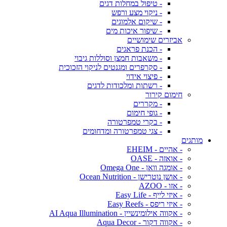
- טיפול במחלות דגים
- ניקוי מצע ורפש
- שיקום אלמוגים
- שיפור איכות מים
אביזרים שימושיים
- הכנת פראגים
- משאבות חמצן וסוללות גיבוי
- סקרפרים ומגנטים לניקוי הזכוכית
- פיצוי אידוי
- רשתות ומלכודות לדגים
חימום קירור
- מקררים
- גופי חימום
- בקרי טמפרטורה
- צגי טמפרטורה ומדחומים
מותגים
- אהיים - EHEIM
- אואזה - OASE
- אומגה וואן - Omega One
- אושן נוטרישן - Ocean Nutrition
- אזו - AZOO
- איזי לייף - Easy Life
- איזי ריפס - Easy Reefs
- אקווה אילומינשיין - AI Aqua Illumination
- אקווה דקור - Aqua Decor