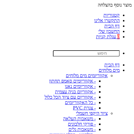
מוצר נוסף בהצלחה
קטגוריות
התקשרו אלינו
דף הבית
החשבון שלי
0
עגלת קניות
דף הבית
מים מלוחים
אקווריומים מים מלוחים
- אקווריומים סאמפ תחתון
- אקווריומים נאנו
- אקווריום בניה עצמית
- אקווריום עם ציוד הכל כלול
- כל האקווריומים
- צנרת PVC
ציוד היקפי חשמלי
- משאבות העלאה
- פורקי חלבונים
- משאבות גלים