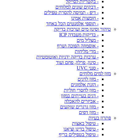
- בקטריות לסייקל
- דבקים שונים למלוחים
- דיפ - תמיסה להסרת טפילים
- חומצות אמינו
- תוספי אלמנטים הכל באחד
טיהור וסינון מים וערכות בדיקה
- בדיקות מעבדה ICP
- מצליל מים
- אוסמוזה הפוכה ושרף
- מדי מליחות
- ערכות בדיקה ידניות ואוטומטיות
- סינון, פרלון, פחם ועוד
- סנני UVC
מזון למים מלוחים
- מזון לדגים
- הזנת אלמוגים
- מזון לחסרי חוליות
- דגים בעייתים במזון
- אביזרים להאכלה
- מזון גרגרים שוקעים
- מזון דפים
פתרון בעיות
- טיפול באצות
- טיפול בדינו וציאנו
- טיפול בטפילים בריף