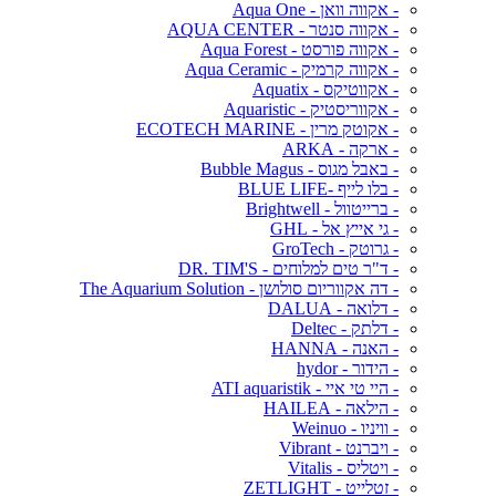
- אקווה וואן - Aqua One
- אקווה סנטר - AQUA CENTER
- אקווה פורסט - Aqua Forest
- אקווה קרמיק - Aqua Ceramic
- אקווטיקס - Aquatix
- אקווריסטיק - Aquaristic
- אקוטק מרין - ECOTECH MARINE
- ארקה - ARKA
- באבל מגוס - Bubble Magus
- בלו לייף -BLUE LIFE
- ברייטוול - Brightwell
- גי אייץ אל - GHL
- גרוטק - GroTech
- ד"ר טים למלוחים - DR. TIM'S
- דה אקווריום סולושן - The Aquarium Solution
- דלואה - DALUA
- דלתק - Deltec
- האנה - HANNA
- הידור - hydor
- היי טי איי - ATI aquaristik
- הילאה - HAILEA
- וויניו - Weinuo
- ויברנט - Vibrant
- ויטליס - Vitalis
- זטלייט - ZETLIGHT