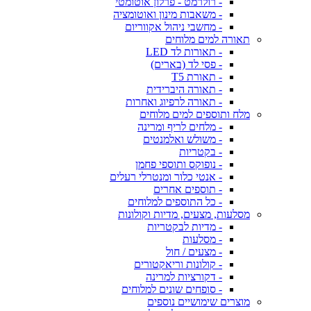
- רולרמט - פרלון אוטומטי
- משאבות מינון ואוטומציה
- מחשבי ניהול אקווריום
תאורה למים מלוחים
- תאורות לד LED
- פסי לד (בארים)
- תאורת T5
- תאורה היברידית
- תאורה לרפיוג ואחרות
מלח ותוספים למים מלוחים
- מלחים לריף ומרינה
- משולש ואלמנטים
- בקטריות
- נופוקס ותוספי פחמן
- אנטי כלור ומנטרלי רעלים
- תוספים אחרים
- כל התוספים למלוחים
מסלעות, מצעים, מדיות וקולונות
- מדיות לבקטריות
- מסלעות
- מצעים / חול
- קולונות וריאקטורים
- דקורציות למרינה
- סופחים שונים למלוחים
מוצרים שימושיים נוספים