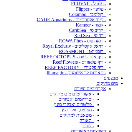
- פלובל - FLUVAL
- פליפר - Flipper
- קולומבו - Colombo
- קייד אקווריומים - CADE Aquariums
- קמור - Kamoer
- קריב סי - CaribSea
- רד סי - Red Sea
- רואה פוס - ROWA Phos
- רויאל אקסלוסיב - Royal Exclusiv
- רוסמונט - ROSSMONT
- ריף אוקטופוס - REEF OCTOPUS
- ריף פלאוורס - Reef Flowers
- ריף פקטורי - REEF FACTORY
- תאורות לד אילומגיק - Illumagic
מבצעים
מים מתוקים
אקווריומים וציודם
- אקווריומים מים מתוקים
- טרריומים ואביזרים
- פילטרים ואביזרי סינון
- מצעים, חול וחצץ
- משאבות למתוקים
- תאורה
- צנרת
דקורציות לאקווריום