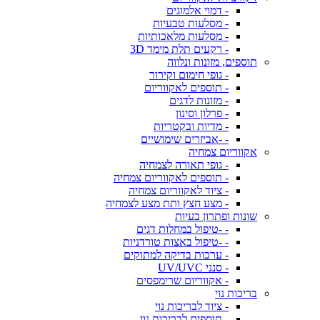
- דמוי אלמוגים
- מסלעות טבעיות
- מסלעות מלאכותיות
- רקעים תלת מימד 3D
תוספים, מזונות ונלווה
- גופי חימום וקירור
- תוספים לאקווריום
- מזונות לדגים
- פרלון וסינון
- מדיות ובקטריות
- -אביזרים שימושיים
אקווריום צמחיה
- גופי תאורה לצמחיה
- תוספים לאקווריום צמחיה
- ציוד לאקווריום צמחיה
- מצע חצץ ותת מצע לצמחיה
שונות ופתרון בעיות
- -טיפול במחלות דגים
- -טיפול באצות טורדניות
- ערכות בדיקה למתוקים
- סנני UV/UVC
- אקווריום שרימפסים
בריכות נוי
- ציוד לבריכות נוי
- תוספים לבריכות נוי