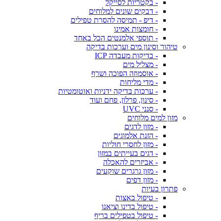
- בקטריות לסייקל
- דבקים שונים למלוחים
- דיפ - תמיסה להסרת טפילים
- חומצות אמינו
- תוספי אלמנטים הכל באחד
טיהור וסינון מים וערכות בדיקה
- בדיקות מעבדה ICP
- מצליל מים
- אוסמוזה הפוכה ושרף
- מדי מליחות
- ערכות בדיקה ידניות ואוטומטיות
- סינון, פרלון, פחם ועוד
- סנני UVC
מזון למים מלוחים
- מזון לדגים
- הזנת אלמוגים
- מזון לחסרי חוליות
- דגים בעייתים במזון
- אביזרים להאכלה
- מזון גרגרים שוקעים
- מזון דפים
פתרון בעיות
- טיפול באצות
- טיפול בדינו וציאנו
- טיפול בטפילים בריף