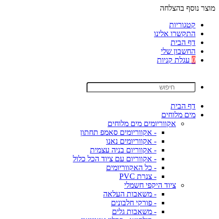
מוצר נוסף בהצלחה
קטגוריות
התקשרו אלינו
דף הבית
החשבון שלי
0
עגלת קניות
דף הבית
מים מלוחים
אקווריומים מים מלוחים
- אקווריומים סאמפ תחתון
- אקווריומים נאנו
- אקווריום בניה עצמית
- אקווריום עם ציוד הכל כלול
- כל האקווריומים
- צנרת PVC
ציוד היקפי חשמלי
- משאבות העלאה
- פורקי חלבונים
- משאבות גלים