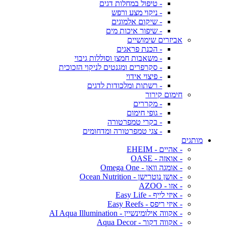
- טיפול במחלות דגים
- ניקוי מצע ורפש
- שיקום אלמוגים
- שיפור איכות מים
אביזרים שימושיים
- הכנת פראגים
- משאבות חמצן וסוללות גיבוי
- סקרפרים ומגנטים לניקוי הזכוכית
- פיצוי אידוי
- רשתות ומלכודות לדגים
חימום קירור
- מקררים
- גופי חימום
- בקרי טמפרטורה
- צגי טמפרטורה ומדחומים
מותגים
- אהיים - EHEIM
- אואזה - OASE
- אומגה וואן - Omega One
- אושן נוטרישן - Ocean Nutrition
- אזו - AZOO
- איזי לייף - Easy Life
- איזי ריפס - Easy Reefs
- אקווה אילומינשיין - AI Aqua Illumination
- אקווה דקור - Aqua Decor