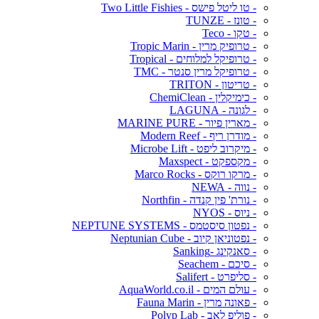
- טו ליטל פישס - Two Little Fishies
- טונז - TUNZE
- טקו - Teco
- טרופיק מרין - Tropic Marin
- טרופיקל למלוחים - Tropical
- טרופיקל מרין סנטר - TMC
- טריטון - TRITON
- כימיקלין - ChemiClean
- לגונה - LAGUNA
- מארין פיור - MARINE PURE
- מודרן ריף - Modern Reef
- מיקרוב ליפט - Microbe Lift
- מקספקט - Maxspect
- מרקו רוקס - Marco Rocks
- נווה - NEWA
- נורת' פין קנדה - Northfin
- ניוס - NYOS
- נפטון סיסטמס - NEPTUNE SYSTEMS
- נפטוניאן קיוב - Neptunian Cube
- סאנקינג -Sanking
- סיכם - Seachem
- סליפרט - Salifert
- עולם המים - AquaWorld.co.il
- פאונה מרין - Fauna Marin
- פוליפ לאב - Polyp Lab